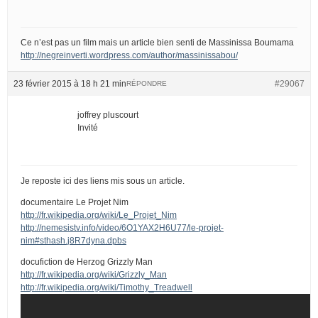
Ce n’est pas un film mais un article bien senti de Massinissa Boumama
http://negreinverti.wordpress.com/author/massinissabou/
23 février 2015 à 18 h 21 min
#29067
RÉPONDRE
joffrey pluscourt
Invité
Je reposte ici des liens mis sous un article.
documentaire Le Projet Nim
http://fr.wikipedia.org/wiki/Le_Projet_Nim
http://nemesistv.info/video/6O1YAX2H6U77/le-projet-
nim#sthash.j8R7dyna.dpbs
docufiction de Herzog Grizzly Man
http://fr.wikipedia.org/wiki/Grizzly_Man
http://fr.wikipedia.org/wiki/Timothy_Treadwell