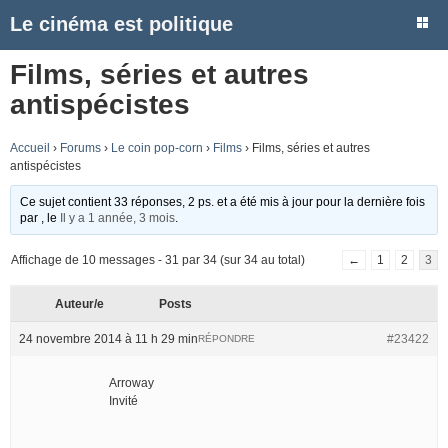
Le cinéma est politique
Films, séries et autres
antispécistes
Accueil
›
Forums
›
Le coin pop-corn
›
Films
›
Films, séries et autres
antispécistes
Ce sujet contient 33 réponses, 2 ps. et a été mis à jour pour la dernière fois
par
, le
Il y a 1 année, 3 mois
.
Affichage de 10 messages - 31 par 34 (sur 34 au total)
←
1
2
3
Auteur/e
Posts
24 novembre 2014 à 11 h 29 min
#23422
RÉPONDRE
Arroway
Invité