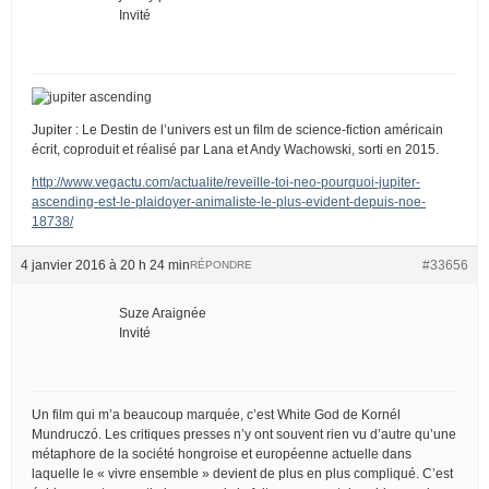
Invité
Jupiter : Le Destin de l’univers est un film de science-fiction américain
écrit, coproduit et réalisé par Lana et Andy Wachowski, sorti en 2015.
http://www.vegactu.com/actualite/reveille-toi-neo-pourquoi-jupiter-
ascending-est-le-plaidoyer-animaliste-le-plus-evident-depuis-noe-
18738/
4 janvier 2016 à 20 h 24 min
#33656
RÉPONDRE
Suze Araignée
Invité
Un film qui m’a beaucoup marquée, c’est White God de Kornél
Mundruczó. Les critiques presses n’y ont souvent rien vu d’autre qu’une
métaphore de la société hongroise et européenne actuelle dans
laquelle le « vivre ensemble » devient de plus en plus compliqué. C’est