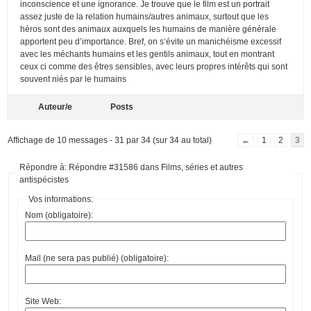
inconscience et une ignorance. Je trouve que le film est un portrait
assez juste de la relation humains/autres animaux, surtout que les
héros sont des animaux auxquels les humains de manière générale
apportent peu d’importance. Bref, on s’évite un manichéisme excessif
avec les méchants humains et les gentils animaux, tout en montrant
ceux ci comme des êtres sensibles, avec leurs propres intérêts qui sont
souvent niés par le humains
Auteur/e
Posts
Affichage de 10 messages - 31 par 34 (sur 34 au total)
←
1
2
3
Répondre à: Répondre #31586 dans Films, séries et autres
antispécistes
Vos informations:
Nom (obligatoire):
Mail (ne sera pas publié) (obligatoire):
Site Web: