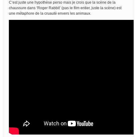
C’est juste une hypothèse perso mais je crois que la scène de la
chaussure dans ‘Roger Rabbit’ (pas le film entier, juste la scène) est
une métaphore de la cruauté envers les animaux.