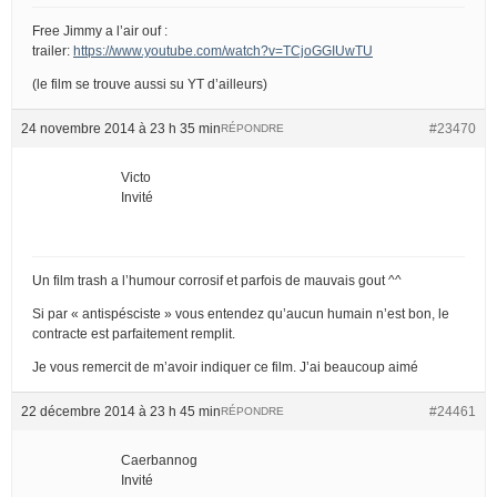
Free Jimmy a l’air ouf :
trailer:
https://www.youtube.com/watch?v=TCjoGGIUwTU
(le film se trouve aussi su YT d’ailleurs)
24 novembre 2014 à 23 h 35 min
#23470
RÉPONDRE
Victo
Invité
Un film trash a l’humour corrosif et parfois de mauvais gout ^^
Si par « antispésciste » vous entendez qu’aucun humain n’est bon, le
contracte est parfaitement remplit.
Je vous remercit de m’avoir indiquer ce film. J’ai beaucoup aimé
22 décembre 2014 à 23 h 45 min
#24461
RÉPONDRE
Caerbannog
Invité