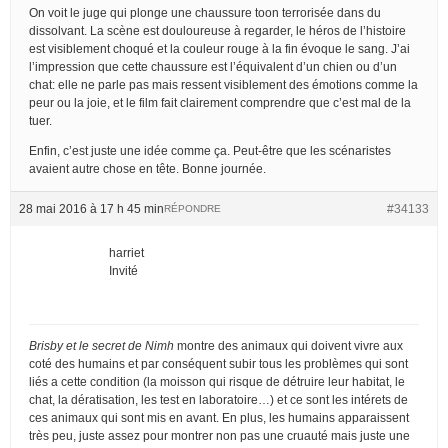
On voit le juge qui plonge une chaussure toon terrorisée dans du
dissolvant. La scène est douloureuse à regarder, le héros de l’histoire
est visiblement choqué et la couleur rouge à la fin évoque le sang. J’ai
l’impression que cette chaussure est l’équivalent d’un chien ou d’un
chat: elle ne parle pas mais ressent visiblement des émotions comme la
peur ou la joie, et le film fait clairement comprendre que c’est mal de la
tuer.
Enfin, c’est juste une idée comme ça. Peut-être que les scénaristes
avaient autre chose en tête. Bonne journée.
28 mai 2016 à 17 h 45 min
#34133
RÉPONDRE
harriet
Invité
Brisby et le secret de Nimh
montre des animaux qui doivent vivre aux
coté des humains et par conséquent subir tous les problèmes qui sont
liés a cette condition (la moisson qui risque de détruire leur habitat, le
chat, la dératisation, les test en laboratoire…) et ce sont les intérets de
ces animaux qui sont mis en avant. En plus, les humains apparaissent
très peu, juste assez pour montrer non pas une cruauté mais juste une