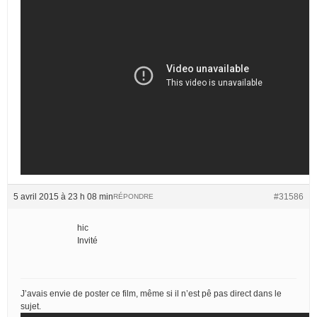
5 avril 2015 à 23 h 08 min
#31586
RÉPONDRE
hic
Invité
J’avais envie de poster ce film, même si il n’est pê pas direct dans le
sujet.