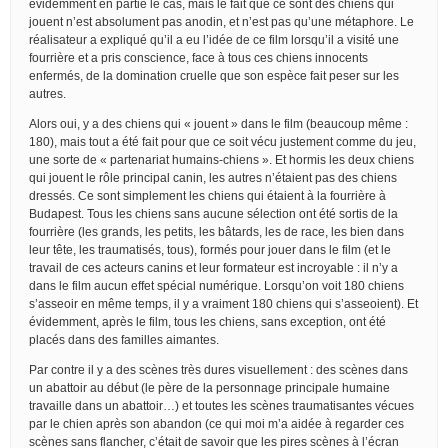
évidemment en partie le cas, mais le fait que ce sont des chiens qui
jouent n’est absolument pas anodin, et n’est pas qu’une métaphore. Le
réalisateur a expliqué qu’il a eu l’idée de ce film lorsqu’il a visité une
fourrière et a pris conscience, face à tous ces chiens innocents
enfermés, de la domination cruelle que son espèce fait peser sur les
autres.
Alors oui, y a des chiens qui « jouent » dans le film (beaucoup même :
180), mais tout a été fait pour que ce soit vécu justement comme du jeu,
une sorte de « partenariat humains-chiens ». Et hormis les deux chiens
qui jouent le rôle principal canin, les autres n’étaient pas des chiens
dressés. Ce sont simplement les chiens qui étaient à la fourrière à
Budapest. Tous les chiens sans aucune sélection ont été sortis de la
fourrière (les grands, les petits, les bâtards, les de race, les bien dans
leur tête, les traumatisés, tous), formés pour jouer dans le film (et le
travail de ces acteurs canins et leur formateur est incroyable : il n’y a
dans le film aucun effet spécial numérique. Lorsqu’on voit 180 chiens
s’asseoir en même temps, il y a vraiment 180 chiens qui s’asseoient). Et
évidemment, après le film, tous les chiens, sans exception, ont été
placés dans des familles aimantes.
Par contre il y a des scènes très dures visuellement : des scènes dans
un abattoir au début (le père de la personnage principale humaine
travaille dans un abattoir…) et toutes les scènes traumatisantes vécues
par le chien après son abandon (ce qui moi m’a aidée à regarder ces
scènes sans flancher, c’était de savoir que les pires scènes à l’écran