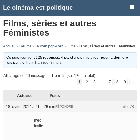
Le cinéma est politique
Films, séries et autres
Féministes
Accueil
›
Forums
›
Le coin pop-corn
›
Films
›
Films, séries et autres Féministes
Ce sujet contient 125 réponses, 4 ps. et a été mis à jour pour la dernière
fois par
, le
Il y a 1 année, 8 mois
.
Affichage de 10 messages - 1 par 15 (sur 126 au total)
1
2
3
…
7
8
9
→
Auteur/e
Posts
18 février 2014 à 11 h 29 min
#5678
RÉPONDRE
meg
Invité