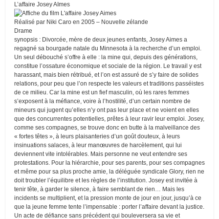
L’affaire Josey AImes
Réalisé par Niki Caro en 2005 – Nouvelle zélande
Drame
synopsis : Divorcée, mère de deux jeunes enfants, Josey Aimes a
regagné sa bourgade natale du Minnesota à la recherche d’un emploi.
Un seul débouché s’offre à elle : la mine qui, depuis des générations,
constitue l’ossature économique et sociale de la région. Le travail y est
harassant, mais bien rétribué, et l’on est assuré de s’y faire de solides
relations, pour peu que l’on respecte les valeurs et traditions passéistes
de ce milieu. Car la mine est un fief masculin, où les rares femmes
s’exposent à la méfiance, voire à l’hostilité, d’un certain nombre de
mineurs qui jugent qu’elles n’y ont pas leur place et ne voient en elles
que des concurrentes potentielles, prêtes à leur ravir leur emploi. Josey,
comme ses compagnes, se trouve donc en butte à la malveillance des
« fortes têtes », à leurs plaisanteries d’un goût douteux, à leurs
insinuations salaces, à leur manœuvres de harcèlement, qui lui
deviennent vite intolérables. Mais personne ne veut entendre ses
protestations. Pour la hiérarchie, pour ses parents, pour ses compagnes
et même pour sa plus proche amie, la déléguée syndicale Glory, rien ne
doit troubler l’équilibre et les règles de l’institution. Josey est invitée à
tenir tête, à garder le silence, à faire semblant de rien… Mais les
incidents se multiplient, et la pression monte de jour en jour, jusqu’à ce
que la jeune femme tente l’impensable : porter l’affaire devant la justice.
Un acte de défiance sans précédent qui bouleversera sa vie et