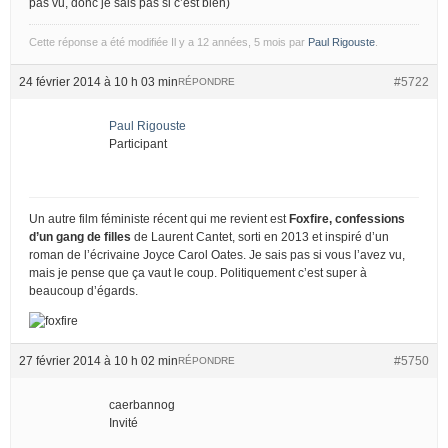
pas vu, donc je sais pas si c’est bien)
Cette réponse a été modifiée Il y a 12 années, 5 mois par
Paul Rigouste
.
24 février 2014 à 10 h 03 min
#5722
RÉPONDRE
Paul Rigouste
Participant
Un autre film féministe récent qui me revient est
Foxfire, confessions
d’un gang de filles
de Laurent Cantet, sorti en 2013 et inspiré d’un
roman de l’écrivaine Joyce Carol Oates. Je sais pas si vous l’avez vu,
mais je pense que ça vaut le coup. Politiquement c’est super à
beaucoup d’égards.
27 février 2014 à 10 h 02 min
#5750
RÉPONDRE
caerbannog
Invité