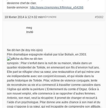
devienne chef de clan.
bande-annonce :
http://www.cinemovies.fr/film/pai_e54266
18 février 2014 à 12 h 02 min
#5682
RÉPONDRE
meg
Invité
Ne dit rien (te doy mis ojos)
Film dramatique espagnole réalisé par Icíar Bollaín, en 2003.
synopsis : Pilar s’enfuit dans la nuit de sa maison, située dans un
quartier résidentiel de Tolède, en emmenant son fils d’environ huit ans.
Elle part se réfugier chez sa sœur, une restauratrice d’art qui mène une
vie indépendante avec son conjoint écossais, et qui réside dans la
partie historique de Tolède. Pilar, victime de violence conjugale, tente
de reconstruire sa vie et a commencé à travailler comme caissière dans
l’église qui abrite la peinture L’Enterrement du comte d’Orgaz. Grâce à
son nouvel emploi, elle commence à se rapproher d’autres femmes.
Antonio, son mari, veut la récupérer. Il promet de changer et recourt à
l’aide d’un psychologue. Pilar donne une autre chance à son mari et du
coup s’oppose à sa sœur, qui est incapable de comprendre son attitude.