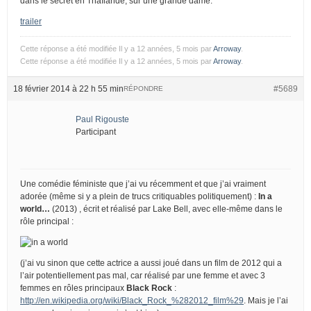
dans le secret en Thaïlande, sur une grande dame.
trailer
Cette réponse a été modifiée Il y a 12 années, 5 mois par
Arroway
.
Cette réponse a été modifiée Il y a 12 années, 5 mois par
Arroway
.
18 février 2014 à 22 h 55 min
#5689
RÉPONDRE
Paul Rigouste
Participant
Une comédie féministe que j’ai vu récemment et que j’ai vraiment
adorée (même si y a plein de trucs critiquables politiquement) :
In a
world…
(2013) , écrit et réalisé par Lake Bell, avec elle-même dans le
rôle principal :
(j’ai vu sinon que cette actrice a aussi joué dans un film de 2012 qui a
l’air potentiellement pas mal, car réalisé par une femme et avec 3
femmes en rôles principaux
Black Rock
:
http://en.wikipedia.org/wiki/Black_Rock_%282012_film%29
. Mais je l’ai