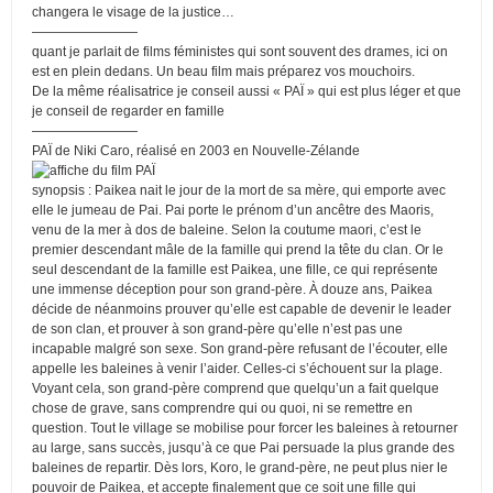
changera le visage de la justice…
————————
quant je parlait de films féministes qui sont souvent des drames, ici on
est en plein dedans. Un beau film mais préparez vos mouchoirs.
De la même réalisatrice je conseil aussi « PAÏ » qui est plus léger et que
je conseil de regarder en famille
————————
PAÏ de Niki Caro, réalisé en 2003 en Nouvelle-Zélande
synopsis : Paikea nait le jour de la mort de sa mère, qui emporte avec
elle le jumeau de Pai. Pai porte le prénom d’un ancêtre des Maoris,
venu de la mer à dos de baleine. Selon la coutume maori, c’est le
premier descendant mâle de la famille qui prend la tête du clan. Or le
seul descendant de la famille est Paikea, une fille, ce qui représente
une immense déception pour son grand-père. À douze ans, Paikea
décide de néanmoins prouver qu’elle est capable de devenir le leader
de son clan, et prouver à son grand-père qu’elle n’est pas une
incapable malgré son sexe. Son grand-père refusant de l’écouter, elle
appelle les baleines à venir l’aider. Celles-ci s’échouent sur la plage.
Voyant cela, son grand-père comprend que quelqu’un a fait quelque
chose de grave, sans comprendre qui ou quoi, ni se remettre en
question. Tout le village se mobilise pour forcer les baleines à retourner
au large, sans succès, jusqu’à ce que Pai persuade la plus grande des
baleines de repartir. Dès lors, Koro, le grand-père, ne peut plus nier le
pouvoir de Paikea, et accepte finalement que ce soit une fille qui