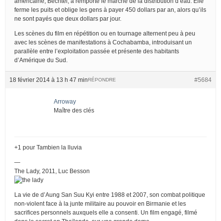
américaine, Bechtel, a remporté le marché de la distribution d’eau. Elle
ferme les puits et oblige les gens à payer 450 dollars par an, alors qu’ils
ne sont payés que deux dollars par jour.
Les scènes du film en répétition ou en tournage alternent peu à peu
avec les scènes de manifestations à Cochabamba, introduisant un
parallèle entre l’exploitation passée et présente des habitants
d’Amérique du Sud.
18 février 2014 à 13 h 47 min
#5684
RÉPONDRE
Arroway
Maître des clés
+1 pour Tambien la lluvia
—
The Lady, 2011, Luc Besson
La vie de d’Aung San Suu Kyi entre 1988 et 2007, son combat politique
non-violent face à la junte militaire au pouvoir en Birmanie et les
sacrifices personnels auxquels elle a consenti. Un film engagé, filmé