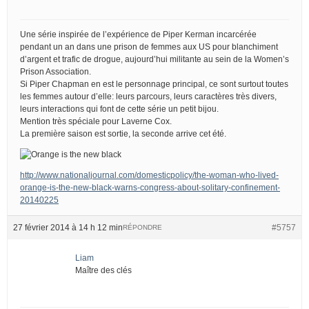
Une série inspirée de l’expérience de Piper Kerman incarcérée
pendant un an dans une prison de femmes aux US pour blanchiment
d’argent et trafic de drogue, aujourd’hui militante au sein de la Women’s
Prison Association.
Si Piper Chapman en est le personnage principal, ce sont surtout toutes
les femmes autour d’elle: leurs parcours, leurs caractères très divers,
leurs interactions qui font de cette série un petit bijou.
Mention très spéciale pour Laverne Cox.
La première saison est sortie, la seconde arrive cet été.
http://www.nationaljournal.com/domesticpolicy/the-woman-who-lived-
orange-is-the-new-black-warns-congress-about-solitary-confinement-
20140225
27 février 2014 à 14 h 12 min
#5757
RÉPONDRE
Liam
Maître des clés