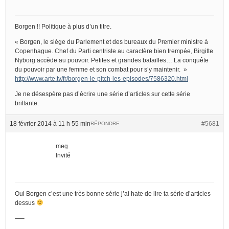
Borgen !! Politique à plus d’un titre.
« Borgen, le siège du Parlement et des bureaux du Premier ministre à
Copenhague. Chef du Parti centriste au caractère bien trempée, Birgitte
Nyborg accède au pouvoir. Petites et grandes batailles… La conquête
du pouvoir par une femme et son combat pour s’y maintenir. »
http://www.arte.tv/fr/borgen-le-pitch-les-episodes/7586320.html
Je ne désespère pas d’écrire une série d’articles sur cette série
brillante.
18 février 2014 à 11 h 55 min
#5681
RÉPONDRE
meg
Invité
Oui Borgen c’est une très bonne série j’ai hate de lire ta série d’articles
dessus
—–