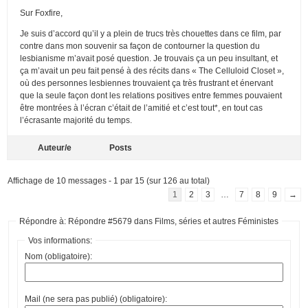
Sur Foxfire,
Je suis d’accord qu’il y a plein de trucs très chouettes dans ce film, par
contre dans mon souvenir sa façon de contourner la question du
lesbianisme m’avait posé question. Je trouvais ça un peu insultant, et
ça m’avait un peu fait pensé à des récits dans « The Celluloid Closet »,
où des personnes lesbiennes trouvaient ça très frustrant et énervant
que la seule façon dont les relations positives entre femmes pouvaient
être montrées à l’écran c’était de l’amitié et c’est tout*, en tout cas
l’écrasante majorité du temps.
Auteur/e
Posts
Affichage de 10 messages - 1 par 15 (sur 126 au total)
1
2
3
…
7
8
9
→
Répondre à: Répondre #5679 dans Films, séries et autres Féministes
Vos informations:
Nom (obligatoire):
Mail (ne sera pas publié) (obligatoire):