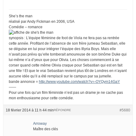
She’s the man
réalisé par Andy Fickman en 2006, USA
Comédie – romance
synopsis : L’équipe féminine de foot de Viola ne fera pas sa rentrée
cette année. Profitant de l’absence de son frère jumeau Sebastian, elle
se déguise en lui pour intégrer l’équipe des Illyria Boys. Mais elle
n’avait pas prévu qu’elle tomberait amoureuse de son binôme Duke qui
lui-même n’a d’yeux que pour Olivia. Les choses commencent à se
corser quand cette même Olivia craque pour Sebastian qui est en fait
une fille ! Et que le vrai Sebastian revient plus tôt de Londres en n’ayant
aucune idée qu’il a été remplacé sur le campus par sa jumelle.
bande annonce =
http://www.youtube.com/watch?v=-OYQym14GaY
——
Pour une fois qu’un film féministe n’est pas un drame je ne cache pas
mon enthousiasme pour cette comédie.
18 février 2014 à 11 h 44 min
#5680
RÉPONDRE
Arroway
Maître des clés