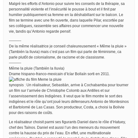
Malgré les efforts d’Antonio pour suivre les conseils de la thérapie, sa
personnalité violente et l’insécurité le pousse à bout et il finit par
humilier publiquement sa femme en la déshabillant sur le balcon. Le
film se termine avec une fin ouverte, dans laquelle Pilar, escortée par
ses collègues, rassemble ses affaires pour commencer une nouvelle
vie, tandis qu’Antonio regarde pensif.
———-
De la même réalisatrice je conseil chaleureusement « Même la pluie »
(También la lluvia) mais c’est pas un film qui parle de féminisme, ca
parle plutôt de colonialisme, de racisme et de classissme.
———-
Même la pluie (También la lluvia)
Drame hispano-franco-mexicain d’Icíar Bollaín sorti en 2011.
synopsis : Un réalisateur, Sebastián, arrive à Cochabamba pour tourner
un film sur l’arrivée de Christophe Colomb aux Antilles et sur
l’asservissement des Indigènes. Il veut que le film montre le sort des
indigènes et le rôle qu’ont joué leurs défenseurs Antonio de Montesinos
et Bartolomé de Las Casas. Son producteur, Costa, a choisi la Bolivie
pour des raisons de coûts.
Le réalisateur choisit parmi ses figurants Daniel dans le rôle d’Hatuey,
chef des Taïnos. Daniel est aussi l’un des meneurs du mouvement
contre la hausse du prix de l’eau. En effet, une multinationale