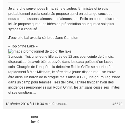
Je cherche souvent des films, série et autres féministes et je suis
probablement pas la seule. Je propose qu’ici on echange ceux que
nous connaissaons, aimons ou n’aimons pas. Enfin on peu en discuter
ici. Je propose quelques idées de présentation pour que ca soit plus
sympas à consulté.
J’ouvre le bal avec la série de Jane Campion
« Top of the Lake »
Synopsis : Tui, une jeune fille âgée de 12 ans et enceinte de 5 mois,
disparaît après avoir été retrouvée dans les eaux gelées d’un lac du
coin. Chargée de l’enquête, la détective Robin Griffin se heurte très
rapidement à Matt Mitcham, le père de la jeune disparue qui se trouve
être aussi un baron de la drogue mais aussi à G.J., une gourou agissant
dans un camp pour femmes. Très délicate, l’affaire finit par avoir des
incidences personnelles sur Robin Griffin, testant sans cesse ses limites
et ses émotions…
18 février 2014 à 11 h 34 min
#5679
RÉPONDRE
meg
Invité