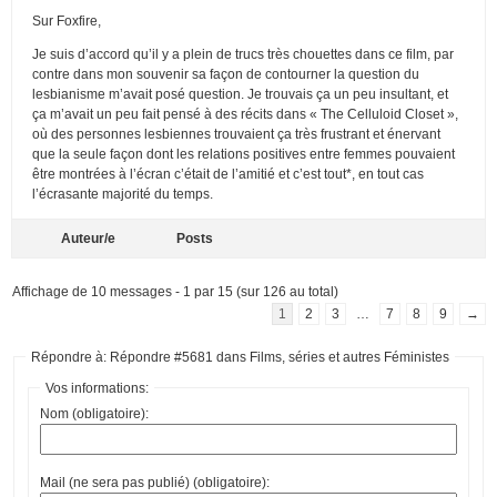
Sur Foxfire,
Je suis d’accord qu’il y a plein de trucs très chouettes dans ce film, par
contre dans mon souvenir sa façon de contourner la question du
lesbianisme m’avait posé question. Je trouvais ça un peu insultant, et
ça m’avait un peu fait pensé à des récits dans « The Celluloid Closet »,
où des personnes lesbiennes trouvaient ça très frustrant et énervant
que la seule façon dont les relations positives entre femmes pouvaient
être montrées à l’écran c’était de l’amitié et c’est tout*, en tout cas
l’écrasante majorité du temps.
Auteur/e
Posts
Affichage de 10 messages - 1 par 15 (sur 126 au total)
1
2
3
…
7
8
9
→
Répondre à: Répondre #5681 dans Films, séries et autres Féministes
Vos informations:
Nom (obligatoire):
Mail (ne sera pas publié) (obligatoire):