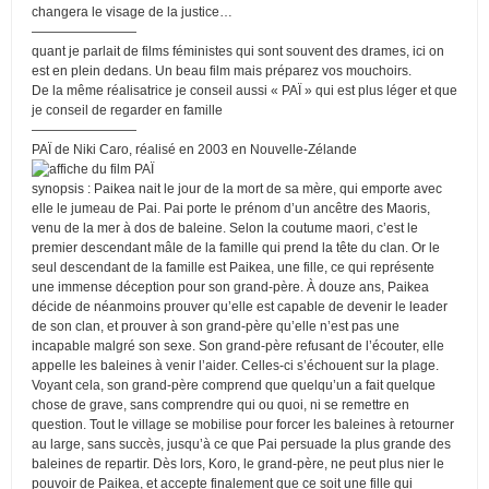
changera le visage de la justice…
————————
quant je parlait de films féministes qui sont souvent des drames, ici on
est en plein dedans. Un beau film mais préparez vos mouchoirs.
De la même réalisatrice je conseil aussi « PAÏ » qui est plus léger et que
je conseil de regarder en famille
————————
PAÏ de Niki Caro, réalisé en 2003 en Nouvelle-Zélande
synopsis : Paikea nait le jour de la mort de sa mère, qui emporte avec
elle le jumeau de Pai. Pai porte le prénom d’un ancêtre des Maoris,
venu de la mer à dos de baleine. Selon la coutume maori, c’est le
premier descendant mâle de la famille qui prend la tête du clan. Or le
seul descendant de la famille est Paikea, une fille, ce qui représente
une immense déception pour son grand-père. À douze ans, Paikea
décide de néanmoins prouver qu’elle est capable de devenir le leader
de son clan, et prouver à son grand-père qu’elle n’est pas une
incapable malgré son sexe. Son grand-père refusant de l’écouter, elle
appelle les baleines à venir l’aider. Celles-ci s’échouent sur la plage.
Voyant cela, son grand-père comprend que quelqu’un a fait quelque
chose de grave, sans comprendre qui ou quoi, ni se remettre en
question. Tout le village se mobilise pour forcer les baleines à retourner
au large, sans succès, jusqu’à ce que Pai persuade la plus grande des
baleines de repartir. Dès lors, Koro, le grand-père, ne peut plus nier le
pouvoir de Paikea, et accepte finalement que ce soit une fille qui