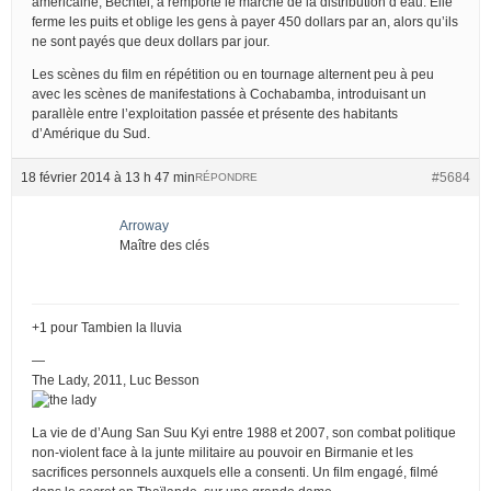
américaine, Bechtel, a remporté le marché de la distribution d’eau. Elle
ferme les puits et oblige les gens à payer 450 dollars par an, alors qu’ils
ne sont payés que deux dollars par jour.
Les scènes du film en répétition ou en tournage alternent peu à peu
avec les scènes de manifestations à Cochabamba, introduisant un
parallèle entre l’exploitation passée et présente des habitants
d’Amérique du Sud.
18 février 2014 à 13 h 47 min
#5684
RÉPONDRE
Arroway
Maître des clés
+1 pour Tambien la lluvia
—
The Lady, 2011, Luc Besson
La vie de d’Aung San Suu Kyi entre 1988 et 2007, son combat politique
non-violent face à la junte militaire au pouvoir en Birmanie et les
sacrifices personnels auxquels elle a consenti. Un film engagé, filmé