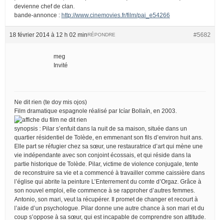
devienne chef de clan.
bande-annonce :
http://www.cinemovies.fr/film/pai_e54266
18 février 2014 à 12 h 02 min
#5682
RÉPONDRE
meg
Invité
Ne dit rien (te doy mis ojos)
Film dramatique espagnole réalisé par Icíar Bollaín, en 2003.
synopsis : Pilar s’enfuit dans la nuit de sa maison, située dans un
quartier résidentiel de Tolède, en emmenant son fils d’environ huit ans.
Elle part se réfugier chez sa sœur, une restauratrice d’art qui mène une
vie indépendante avec son conjoint écossais, et qui réside dans la
partie historique de Tolède. Pilar, victime de violence conjugale, tente
de reconstruire sa vie et a commencé à travailler comme caissière dans
l’église qui abrite la peinture L’Enterrement du comte d’Orgaz. Grâce à
son nouvel emploi, elle commence à se rapproher d’autres femmes.
Antonio, son mari, veut la récupérer. Il promet de changer et recourt à
l’aide d’un psychologue. Pilar donne une autre chance à son mari et du
coup s’oppose à sa sœur, qui est incapable de comprendre son attitude.