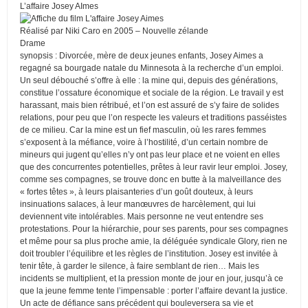
L’affaire Josey AImes
Réalisé par Niki Caro en 2005 – Nouvelle zélande
Drame
synopsis : Divorcée, mère de deux jeunes enfants, Josey Aimes a
regagné sa bourgade natale du Minnesota à la recherche d’un emploi.
Un seul débouché s’offre à elle : la mine qui, depuis des générations,
constitue l’ossature économique et sociale de la région. Le travail y est
harassant, mais bien rétribué, et l’on est assuré de s’y faire de solides
relations, pour peu que l’on respecte les valeurs et traditions passéistes
de ce milieu. Car la mine est un fief masculin, où les rares femmes
s’exposent à la méfiance, voire à l’hostilité, d’un certain nombre de
mineurs qui jugent qu’elles n’y ont pas leur place et ne voient en elles
que des concurrentes potentielles, prêtes à leur ravir leur emploi. Josey,
comme ses compagnes, se trouve donc en butte à la malveillance des
« fortes têtes », à leurs plaisanteries d’un goût douteux, à leurs
insinuations salaces, à leur manœuvres de harcèlement, qui lui
deviennent vite intolérables. Mais personne ne veut entendre ses
protestations. Pour la hiérarchie, pour ses parents, pour ses compagnes
et même pour sa plus proche amie, la déléguée syndicale Glory, rien ne
doit troubler l’équilibre et les règles de l’institution. Josey est invitée à
tenir tête, à garder le silence, à faire semblant de rien… Mais les
incidents se multiplient, et la pression monte de jour en jour, jusqu’à ce
que la jeune femme tente l’impensable : porter l’affaire devant la justice.
Un acte de défiance sans précédent qui bouleversera sa vie et