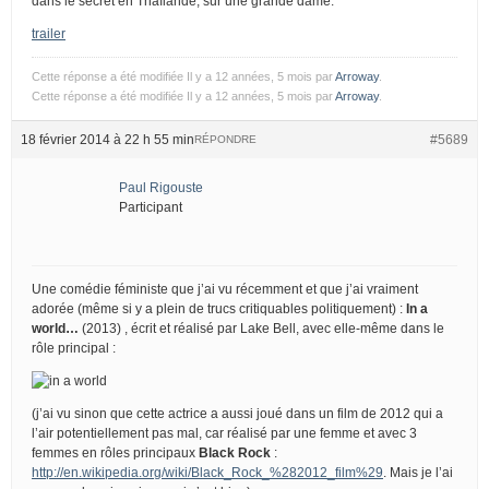
dans le secret en Thaïlande, sur une grande dame.
trailer
Cette réponse a été modifiée Il y a 12 années, 5 mois par
Arroway
.
Cette réponse a été modifiée Il y a 12 années, 5 mois par
Arroway
.
18 février 2014 à 22 h 55 min
#5689
RÉPONDRE
Paul Rigouste
Participant
Une comédie féministe que j’ai vu récemment et que j’ai vraiment
adorée (même si y a plein de trucs critiquables politiquement) :
In a
world…
(2013) , écrit et réalisé par Lake Bell, avec elle-même dans le
rôle principal :
(j’ai vu sinon que cette actrice a aussi joué dans un film de 2012 qui a
l’air potentiellement pas mal, car réalisé par une femme et avec 3
femmes en rôles principaux
Black Rock
:
http://en.wikipedia.org/wiki/Black_Rock_%282012_film%29
. Mais je l’ai