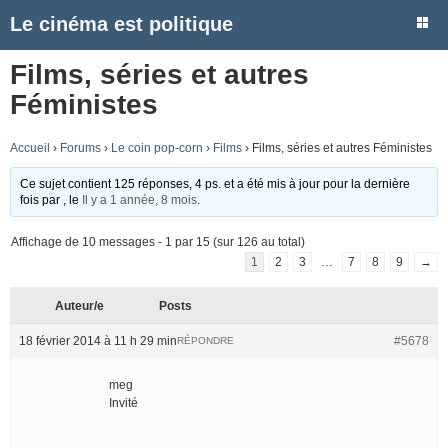
Le cinéma est politique
Films, séries et autres
Féministes
Accueil
›
Forums
›
Le coin pop-corn
›
Films
›
Films, séries et autres Féministes
Ce sujet contient 125 réponses, 4 ps. et a été mis à jour pour la dernière
fois par
, le
Il y a 1 année, 8 mois
.
Affichage de 10 messages - 1 par 15 (sur 126 au total)
1
2
3
…
7
8
9
→
Auteur/e
Posts
18 février 2014 à 11 h 29 min
#5678
RÉPONDRE
meg
Invité