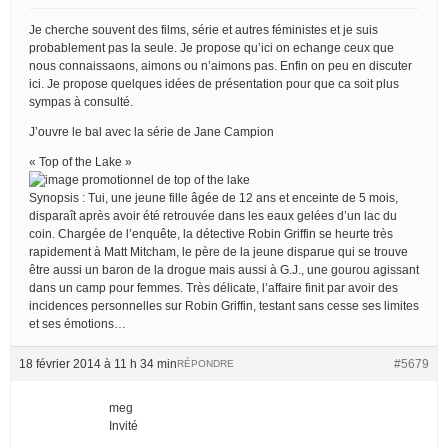
Je cherche souvent des films, série et autres féministes et je suis
probablement pas la seule. Je propose qu’ici on echange ceux que
nous connaissaons, aimons ou n’aimons pas. Enfin on peu en discuter
ici. Je propose quelques idées de présentation pour que ca soit plus
sympas à consulté.
J’ouvre le bal avec la série de Jane Campion
« Top of the Lake »
Synopsis : Tui, une jeune fille âgée de 12 ans et enceinte de 5 mois,
disparaît après avoir été retrouvée dans les eaux gelées d’un lac du
coin. Chargée de l’enquête, la détective Robin Griffin se heurte très
rapidement à Matt Mitcham, le père de la jeune disparue qui se trouve
être aussi un baron de la drogue mais aussi à G.J., une gourou agissant
dans un camp pour femmes. Très délicate, l’affaire finit par avoir des
incidences personnelles sur Robin Griffin, testant sans cesse ses limites
et ses émotions…
18 février 2014 à 11 h 34 min
#5679
RÉPONDRE
meg
Invité