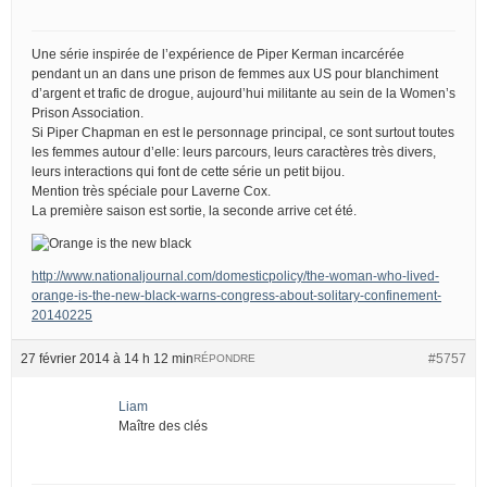
Une série inspirée de l’expérience de Piper Kerman incarcérée
pendant un an dans une prison de femmes aux US pour blanchiment
d’argent et trafic de drogue, aujourd’hui militante au sein de la Women’s
Prison Association.
Si Piper Chapman en est le personnage principal, ce sont surtout toutes
les femmes autour d’elle: leurs parcours, leurs caractères très divers,
leurs interactions qui font de cette série un petit bijou.
Mention très spéciale pour Laverne Cox.
La première saison est sortie, la seconde arrive cet été.
http://www.nationaljournal.com/domesticpolicy/the-woman-who-lived-
orange-is-the-new-black-warns-congress-about-solitary-confinement-
20140225
27 février 2014 à 14 h 12 min
#5757
RÉPONDRE
Liam
Maître des clés