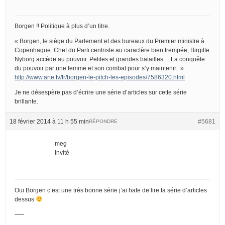
Borgen !! Politique à plus d’un titre.
« Borgen, le siège du Parlement et des bureaux du Premier ministre à
Copenhague. Chef du Parti centriste au caractère bien trempée, Birgitte
Nyborg accède au pouvoir. Petites et grandes batailles… La conquête
du pouvoir par une femme et son combat pour s’y maintenir. »
http://www.arte.tv/fr/borgen-le-pitch-les-episodes/7586320.html
Je ne désespère pas d’écrire une série d’articles sur cette série
brillante.
18 février 2014 à 11 h 55 min
#5681
RÉPONDRE
meg
Invité
Oui Borgen c’est une très bonne série j’ai hate de lire ta série d’articles
dessus
—–