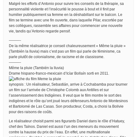
Malgré les efforts d’Antonio pour suivre les conseils de la thérapie, sa
personnalité violente et l’insécurité le pousse à bout et il finit par
humilier publiquement sa femme en la déshabillant sur le balcon. Le
film se termine avec une fin ouverte, dans laquelle Pilar, escortée par
ses collègues, rassemble ses affaires pour commencer une nouvelle
vie, tandis qu’Antonio regarde pensif.
———-
De la même réalisatrice je conseil chaleureusement « Même la pluie »
(También la lluvia) mais c’est pas un film qui parle de féminisme, ca
parle plutôt de colonialisme, de racisme et de classissme.
———-
Même la pluie (También la lluvia)
Drame hispano-franco-mexicain d’Icíar Bollaín sorti en 2011.
synopsis : Un réalisateur, Sebastián, arrive à Cochabamba pour tourner
un film sur l’arrivée de Christophe Colomb aux Antilles et sur
l’asservissement des Indigènes. Il veut que le film montre le sort des
indigènes et le rôle qu’ont joué leurs défenseurs Antonio de Montesinos
et Bartolomé de Las Casas. Son producteur, Costa, a choisi la Bolivie
pour des raisons de coûts.
Le réalisateur choisit parmi ses figurants Daniel dans le rôle d’Hatuey,
chef des Taïnos. Daniel est aussi l’un des meneurs du mouvement
contre la hausse du prix de l’eau. En effet, une multinationale