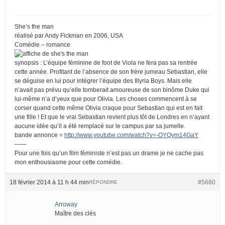
She’s the man
réalisé par Andy Fickman en 2006, USA
Comédie – romance
synopsis : L’équipe féminine de foot de Viola ne fera pas sa rentrée
cette année. Profitant de l’absence de son frère jumeau Sebastian, elle
se déguise en lui pour intégrer l’équipe des Illyria Boys. Mais elle
n’avait pas prévu qu’elle tomberait amoureuse de son binôme Duke qui
lui-même n’a d’yeux que pour Olivia. Les choses commencent à se
corser quand cette même Olivia craque pour Sebastian qui est en fait
une fille ! Et que le vrai Sebastian revient plus tôt de Londres en n’ayant
aucune idée qu’il a été remplacé sur le campus par sa jumelle.
bande annonce =
http://www.youtube.com/watch?v=-OYQym14GaY
——
Pour une fois qu’un film féministe n’est pas un drame je ne cache pas
mon enthousiasme pour cette comédie.
18 février 2014 à 11 h 44 min
#5680
RÉPONDRE
Arroway
Maître des clés