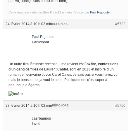
pas vu, donc je sais pas si c’est bien)
Cette réponse a été modifiée Il y a 12 années, 5 mois par
Paul Rigouste
.
24 février 2014 à 10 h 03 min
#5722
RÉPONDRE
Paul Rigouste
Participant
Un autre film féministe récent qui me revient est
Foxfire, confessions
d’un gang de filles
de Laurent Cantet, sorti en 2013 et inspiré d’un
roman de l’écrivaine Joyce Carol Oates. Je sais pas si vous l’avez vu,
mais je pense que ça vaut le coup. Politiquement c’est super à
beaucoup d’égards.
27 février 2014 à 10 h 02 min
#5750
RÉPONDRE
caerbannog
Invité