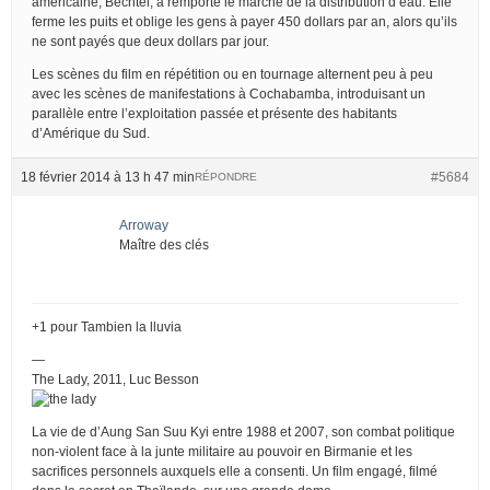
américaine, Bechtel, a remporté le marché de la distribution d’eau. Elle
ferme les puits et oblige les gens à payer 450 dollars par an, alors qu’ils
ne sont payés que deux dollars par jour.
Les scènes du film en répétition ou en tournage alternent peu à peu
avec les scènes de manifestations à Cochabamba, introduisant un
parallèle entre l’exploitation passée et présente des habitants
d’Amérique du Sud.
18 février 2014 à 13 h 47 min
#5684
RÉPONDRE
Arroway
Maître des clés
+1 pour Tambien la lluvia
—
The Lady, 2011, Luc Besson
La vie de d’Aung San Suu Kyi entre 1988 et 2007, son combat politique
non-violent face à la junte militaire au pouvoir en Birmanie et les
sacrifices personnels auxquels elle a consenti. Un film engagé, filmé