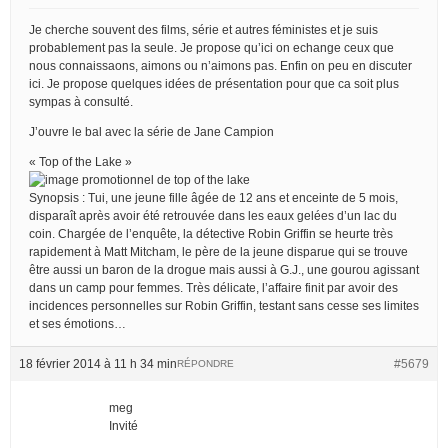
Je cherche souvent des films, série et autres féministes et je suis
probablement pas la seule. Je propose qu’ici on echange ceux que
nous connaissaons, aimons ou n’aimons pas. Enfin on peu en discuter
ici. Je propose quelques idées de présentation pour que ca soit plus
sympas à consulté.
J’ouvre le bal avec la série de Jane Campion
« Top of the Lake »
Synopsis : Tui, une jeune fille âgée de 12 ans et enceinte de 5 mois,
disparaît après avoir été retrouvée dans les eaux gelées d’un lac du
coin. Chargée de l’enquête, la détective Robin Griffin se heurte très
rapidement à Matt Mitcham, le père de la jeune disparue qui se trouve
être aussi un baron de la drogue mais aussi à G.J., une gourou agissant
dans un camp pour femmes. Très délicate, l’affaire finit par avoir des
incidences personnelles sur Robin Griffin, testant sans cesse ses limites
et ses émotions…
18 février 2014 à 11 h 34 min
#5679
RÉPONDRE
meg
Invité