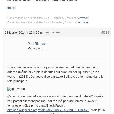
dans le secret en Thaïlande, sur une grande dame.
trailer
Cette réponse a été modifiée Il y a 12 années, 5 mois par
Arroway
.
Cette réponse a été modifiée Il y a 12 années, 5 mois par
Arroway
.
18 février 2014 à 22 h 55 min
#5689
RÉPONDRE
Paul Rigouste
Participant
Une comédie féministe que j’ai vu récemment et que j’ai vraiment
adorée (même si y a plein de trucs critiquables politiquement) :
In a
world…
(2013) , écrit et réalisé par Lake Bell, avec elle-même dans le
rôle principal :
(j’ai vu sinon que cette actrice a aussi joué dans un film de 2012 qui a
l’air potentiellement pas mal, car réalisé par une femme et avec 3
femmes en rôles principaux
Black Rock
:
http://en.wikipedia.org/wiki/Black_Rock_%282012_film%29
. Mais je l’ai