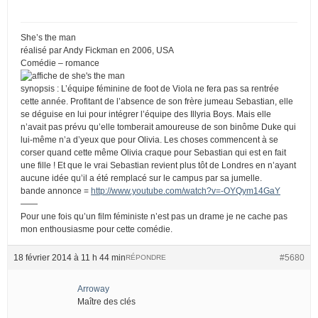
She’s the man
réalisé par Andy Fickman en 2006, USA
Comédie – romance
synopsis : L’équipe féminine de foot de Viola ne fera pas sa rentrée
cette année. Profitant de l’absence de son frère jumeau Sebastian, elle
se déguise en lui pour intégrer l’équipe des Illyria Boys. Mais elle
n’avait pas prévu qu’elle tomberait amoureuse de son binôme Duke qui
lui-même n’a d’yeux que pour Olivia. Les choses commencent à se
corser quand cette même Olivia craque pour Sebastian qui est en fait
une fille ! Et que le vrai Sebastian revient plus tôt de Londres en n’ayant
aucune idée qu’il a été remplacé sur le campus par sa jumelle.
bande annonce =
http://www.youtube.com/watch?v=-OYQym14GaY
——
Pour une fois qu’un film féministe n’est pas un drame je ne cache pas
mon enthousiasme pour cette comédie.
18 février 2014 à 11 h 44 min
#5680
RÉPONDRE
Arroway
Maître des clés