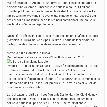
Malgré les efforts d’Antonio pour suivre les conseils de la thérapie, sa
personnalité violente et l’insécurité le pousse à bout et il finit par
humilier publiquement sa femme en la déshabillant sur le balcon. Le
film se termine avec une fin ouverte, dans laquelle Pilar, escortée par
ses collègues, rassemble ses affaires pour commencer une nouvelle
vie, tandis qu’Antonio regarde pensif.
———-
De la même réalisatrice je conseil chaleureusement « Même la pluie »
(También la lluvia) mais c’est pas un film qui parle de féminisme, ca
parle plutôt de colonialisme, de racisme et de classissme.
———-
Même la pluie (También la lluvia)
Drame hispano-franco-mexicain d’Icíar Bollaín sorti en 2011.
synopsis : Un réalisateur, Sebastián, arrive à Cochabamba pour tourner
un film sur l’arrivée de Christophe Colomb aux Antilles et sur
l’asservissement des Indigènes. Il veut que le film montre le sort des
indigènes et le rôle qu’ont joué leurs défenseurs Antonio de Montesinos
et Bartolomé de Las Casas. Son producteur, Costa, a choisi la Bolivie
pour des raisons de coûts.
Le réalisateur choisit parmi ses figurants Daniel dans le rôle d’Hatuey,
chef des Taïnos. Daniel est aussi l’un des meneurs du mouvement
contre la hausse du prix de l’eau. En effet, une multinationale