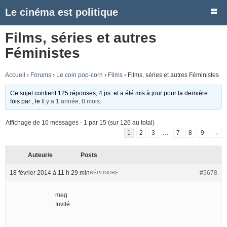
Le cinéma est politique
Films, séries et autres
Féministes
Accueil
›
Forums
›
Le coin pop-corn
›
Films
›
Films, séries et autres Féministes
Ce sujet contient 125 réponses, 4 ps. et a été mis à jour pour la dernière
fois par
, le
Il y a 1 année, 8 mois
.
Affichage de 10 messages - 1 par 15 (sur 126 au total)
1
2
3
…
7
8
9
→
Auteur/e
Posts
18 février 2014 à 11 h 29 min
#5678
RÉPONDRE
meg
Invité