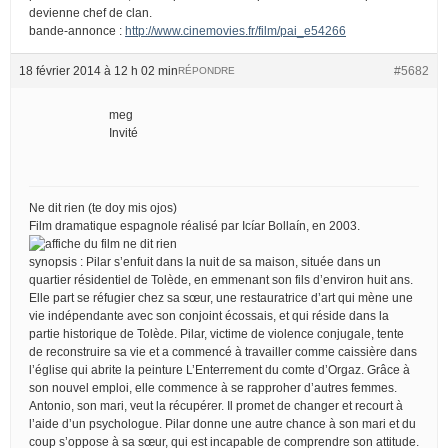
devienne chef de clan.
bande-annonce :
http://www.cinemovies.fr/film/pai_e54266
18 février 2014 à 12 h 02 min
#5682
RÉPONDRE
meg
Invité
Ne dit rien (te doy mis ojos)
Film dramatique espagnole réalisé par Icíar Bollaín, en 2003.
synopsis : Pilar s’enfuit dans la nuit de sa maison, située dans un
quartier résidentiel de Tolède, en emmenant son fils d’environ huit ans.
Elle part se réfugier chez sa sœur, une restauratrice d’art qui mène une
vie indépendante avec son conjoint écossais, et qui réside dans la
partie historique de Tolède. Pilar, victime de violence conjugale, tente
de reconstruire sa vie et a commencé à travailler comme caissière dans
l’église qui abrite la peinture L’Enterrement du comte d’Orgaz. Grâce à
son nouvel emploi, elle commence à se rapproher d’autres femmes.
Antonio, son mari, veut la récupérer. Il promet de changer et recourt à
l’aide d’un psychologue. Pilar donne une autre chance à son mari et du
coup s’oppose à sa sœur, qui est incapable de comprendre son attitude.