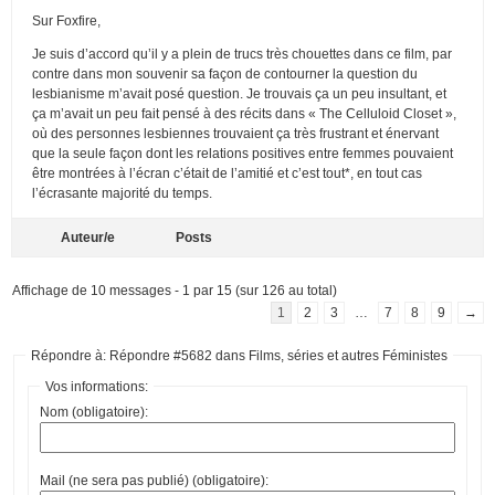
Sur Foxfire,
Je suis d’accord qu’il y a plein de trucs très chouettes dans ce film, par
contre dans mon souvenir sa façon de contourner la question du
lesbianisme m’avait posé question. Je trouvais ça un peu insultant, et
ça m’avait un peu fait pensé à des récits dans « The Celluloid Closet »,
où des personnes lesbiennes trouvaient ça très frustrant et énervant
que la seule façon dont les relations positives entre femmes pouvaient
être montrées à l’écran c’était de l’amitié et c’est tout*, en tout cas
l’écrasante majorité du temps.
Auteur/e
Posts
Affichage de 10 messages - 1 par 15 (sur 126 au total)
1
2
3
…
7
8
9
→
Répondre à: Répondre #5682 dans Films, séries et autres Féministes
Vos informations:
Nom (obligatoire):
Mail (ne sera pas publié) (obligatoire):