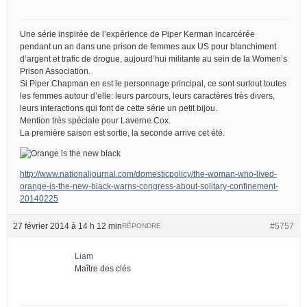
Une série inspirée de l’expérience de Piper Kerman incarcérée
pendant un an dans une prison de femmes aux US pour blanchiment
d’argent et trafic de drogue, aujourd’hui militante au sein de la Women’s
Prison Association.
Si Piper Chapman en est le personnage principal, ce sont surtout toutes
les femmes autour d’elle: leurs parcours, leurs caractères très divers,
leurs interactions qui font de cette série un petit bijou.
Mention très spéciale pour Laverne Cox.
La première saison est sortie, la seconde arrive cet été.
http://www.nationaljournal.com/domesticpolicy/the-woman-who-lived-
orange-is-the-new-black-warns-congress-about-solitary-confinement-
20140225
27 février 2014 à 14 h 12 min
#5757
RÉPONDRE
Liam
Maître des clés