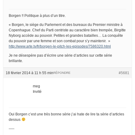
Borgen !! Politique à plus d’un titre.
« Borgen, le siège du Parlement et des bureaux du Premier ministre à
Copenhague. Chef du Parti centriste au caractère bien trempée, Birgitte
Nyborg accède au pouvoir. Petites et grandes batailles… La conquête
du pouvoir par une femme et son combat pour s’y maintenir. »
http://www.arte.tv/fr/borgen-le-pitch-les-episodes/7586320.html
Je ne désespère pas d’écrire une série d’articles sur cette série
brillante.
18 février 2014 à 11 h 55 min
#5681
RÉPONDRE
meg
Invité
Oui Borgen c’est une très bonne série j’ai hate de lire ta série d’articles
dessus
—–