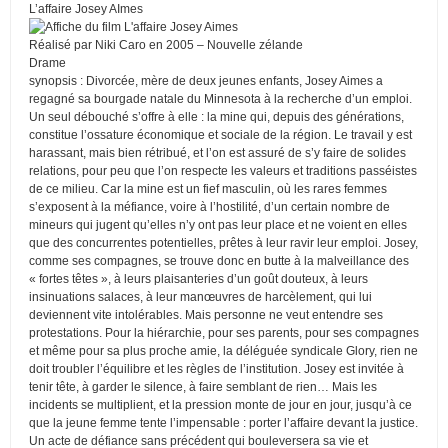
L’affaire Josey AImes
Réalisé par Niki Caro en 2005 – Nouvelle zélande
Drame
synopsis : Divorcée, mère de deux jeunes enfants, Josey Aimes a
regagné sa bourgade natale du Minnesota à la recherche d’un emploi.
Un seul débouché s’offre à elle : la mine qui, depuis des générations,
constitue l’ossature économique et sociale de la région. Le travail y est
harassant, mais bien rétribué, et l’on est assuré de s’y faire de solides
relations, pour peu que l’on respecte les valeurs et traditions passéistes
de ce milieu. Car la mine est un fief masculin, où les rares femmes
s’exposent à la méfiance, voire à l’hostilité, d’un certain nombre de
mineurs qui jugent qu’elles n’y ont pas leur place et ne voient en elles
que des concurrentes potentielles, prêtes à leur ravir leur emploi. Josey,
comme ses compagnes, se trouve donc en butte à la malveillance des
« fortes têtes », à leurs plaisanteries d’un goût douteux, à leurs
insinuations salaces, à leur manœuvres de harcèlement, qui lui
deviennent vite intolérables. Mais personne ne veut entendre ses
protestations. Pour la hiérarchie, pour ses parents, pour ses compagnes
et même pour sa plus proche amie, la déléguée syndicale Glory, rien ne
doit troubler l’équilibre et les règles de l’institution. Josey est invitée à
tenir tête, à garder le silence, à faire semblant de rien… Mais les
incidents se multiplient, et la pression monte de jour en jour, jusqu’à ce
que la jeune femme tente l’impensable : porter l’affaire devant la justice.
Un acte de défiance sans précédent qui bouleversera sa vie et