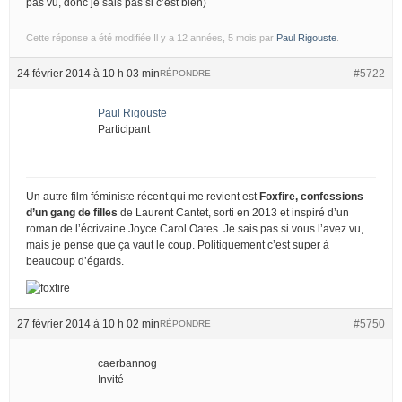
pas vu, donc je sais pas si c’est bien)
Cette réponse a été modifiée Il y a 12 années, 5 mois par
Paul Rigouste
.
24 février 2014 à 10 h 03 min
#5722
RÉPONDRE
Paul Rigouste
Participant
Un autre film féministe récent qui me revient est
Foxfire, confessions
d’un gang de filles
de Laurent Cantet, sorti en 2013 et inspiré d’un
roman de l’écrivaine Joyce Carol Oates. Je sais pas si vous l’avez vu,
mais je pense que ça vaut le coup. Politiquement c’est super à
beaucoup d’égards.
27 février 2014 à 10 h 02 min
#5750
RÉPONDRE
caerbannog
Invité