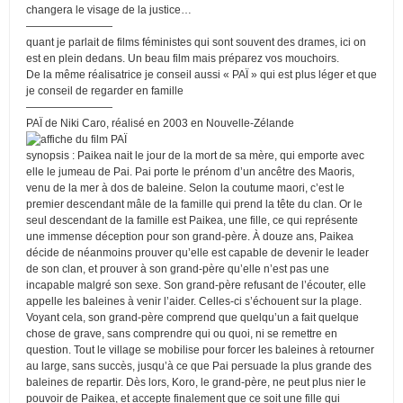
changera le visage de la justice…
————————
quant je parlait de films féministes qui sont souvent des drames, ici on
est en plein dedans. Un beau film mais préparez vos mouchoirs.
De la même réalisatrice je conseil aussi « PAÏ » qui est plus léger et que
je conseil de regarder en famille
————————
PAÏ de Niki Caro, réalisé en 2003 en Nouvelle-Zélande
synopsis : Paikea nait le jour de la mort de sa mère, qui emporte avec
elle le jumeau de Pai. Pai porte le prénom d’un ancêtre des Maoris,
venu de la mer à dos de baleine. Selon la coutume maori, c’est le
premier descendant mâle de la famille qui prend la tête du clan. Or le
seul descendant de la famille est Paikea, une fille, ce qui représente
une immense déception pour son grand-père. À douze ans, Paikea
décide de néanmoins prouver qu’elle est capable de devenir le leader
de son clan, et prouver à son grand-père qu’elle n’est pas une
incapable malgré son sexe. Son grand-père refusant de l’écouter, elle
appelle les baleines à venir l’aider. Celles-ci s’échouent sur la plage.
Voyant cela, son grand-père comprend que quelqu’un a fait quelque
chose de grave, sans comprendre qui ou quoi, ni se remettre en
question. Tout le village se mobilise pour forcer les baleines à retourner
au large, sans succès, jusqu’à ce que Pai persuade la plus grande des
baleines de repartir. Dès lors, Koro, le grand-père, ne peut plus nier le
pouvoir de Paikea, et accepte finalement que ce soit une fille qui