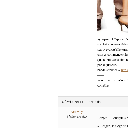
synopsis : L’équipe fém
son frère jumeau Sebast
pas prévu qu’elle tom
choses commencent à se
que le vrai Sebastian 
par sa jumelle.
bande annonce =
http
——
Pour une fois qu’un fi
comédie.
18 février 2014 à 11 h 44 min
Arroway
Maître des clés
Borgen !! Politique à p
« Borgen, le siège du 