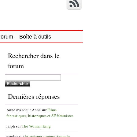
Forum
Boîte à outils
Rechercher dans le
forum
Dernières réponses
Anne ma soeur Anne
sur
Films
fantastiques, historiques et SF féministes
ralph
sur
The Woman King
exodus
sur
le sexisme comme strategie