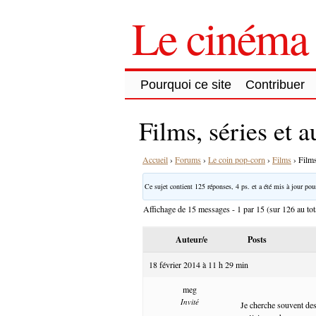
Le cinéma 
Pourquoi ce site
Contribuer
Films, séries et 
Accueil
›
Forums
›
Le coin pop-corn
›
Films
›
Films
Ce sujet contient 125 réponses, 4 ps. et a été mis à jour pour
Affichage de 15 messages - 1 par 15 (sur 126 au tot
Auteur/e
Posts
18 février 2014 à 11 h 29 min
meg
Invité
Je cherche souvent des 