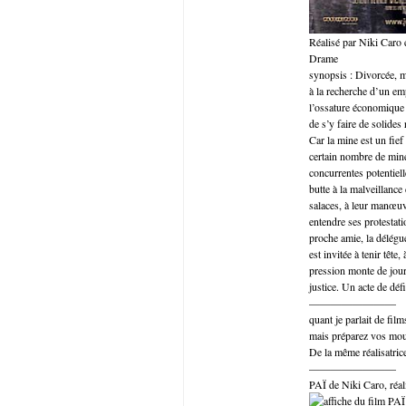
Réalisé par Niki Caro
Drame
synopsis : Divorcée, 
à la recherche d’un emp
l’ossature économique e
de s’y faire de solides 
Car la mine est un fief
certain nombre de mineu
concurrentes potentiel
butte à la malveillance
salaces, à leur manœuv
entendre ses protestat
proche amie, la délégué
est invitée à tenir tête
pression monte de jour 
justice. Un acte de déf
————————
quant je parlait de fil
mais préparez vos mou
De la même réalisatrice
————————
PAÏ de Niki Caro, réa