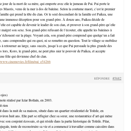
le jour de la mort de sa mère, qui emporte avec elle le jumeau de Pai. Pai porte le
s Maoris, venu de la mer à dos de baleine. Selon la coutume maori, c’est le premier
amille qui prend la tête du clan. Or le seul descendant de la famille est Paikea, une
te une immense déception pour son grand-père. À douze ans, Paikea décide de
lle est capable de devenir le leader de son clan, et prouver à son grand-père qu’elle
 malgré son sexe. Son grand-père refusant de l’écouter, elle appelle les baleines à
ci s’échouent sur la plage. Voyant cela, son grand-père comprend que quelqu’un a fait
, sans comprendre qui ou quoi, ni se remettre en question. Tout le village se mobilise
s à retourner au large, sans succès, jusqu’à ce que Pai persuade la plus grande des
ès lors, Koro, le grand-père, ne peut plus nier le pouvoir de Paikea, et accepte
une fille qui devienne chef de clan.
//www.cinemovies.fr/film/pai_e54266
#5682
RÉPONDRE
 ojos)
ole réalisé par Icíar Bollaín, en 2003.
it dans la nuit de sa maison, située dans un quartier résidentiel de Tolède, en
iron huit ans. Elle part se réfugier chez sa sœur, une restauratrice d’art qui mène
ec son conjoint écossais, et qui réside dans la partie historique de Tolède. Pilar,
njugale, tente de reconstruire sa vie et a commencé à travailler comme caissière dans