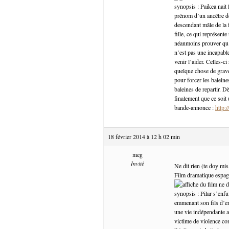
synopsis : Paikea nait 
prénom d’un ancêtre de
descendant mâle de la f
fille, ce qui représen
néanmoins prouver qu’e
n’est pas une incapable
venir l’aider. Celles-
quelque chose de grave
pour forcer les baleine
baleines de repartir. D
finalement que ce soit 
bande-annonce :
http:
18 février 2014 à 12 h 02 min
meg
Invité
Ne dit rien (te doy mis
Film dramatique espagn
synopsis : Pilar s’enfu
emmenant son fils d’env
une vie indépendante av
victime de violence co