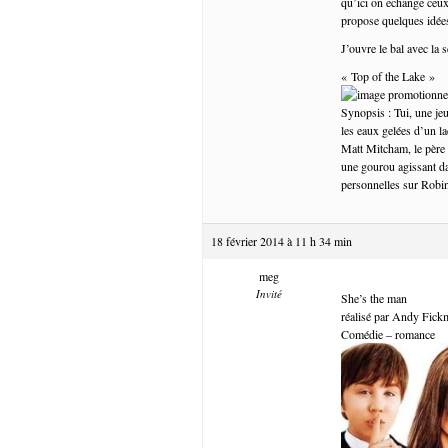
qu’ici on echange ceux
propose quelques idées
J’ouvre le bal avec la
« Top of the Lake »
Synopsis : Tui, une jeu
les eaux gelées d’un la
Matt Mitcham, le père 
une gourou agissant da
personnelles sur Robin
18 février 2014 à 11 h 34 min
meg
Invité
She’s the man
réalisé par Andy Fic
Comédie – romance