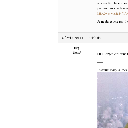
au caractère bien trem
pouvoir par une femme
http://www.arte.tv/fr/
Je ne désespère pas d’éc
18 février 2014 à 11 h 55 min
meg
Invité
Oui Borgen c’est une tr
—–
L’affaire Josey AImes