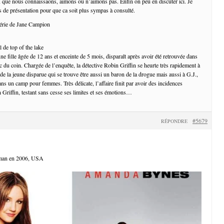
 que nous connaissaons, aimons ou n’aimons pas. Enfin on peu en discuter ici. Je
 de présentation pour que ca soit plus sympas à consulté.
 série de Jane Campion
ne fille âgée de 12 ans et enceinte de 5 mois, disparaît après avoir été retrouvée dans
c du coin. Chargée de l’enquête, la détective Robin Griffin se heurte très rapidement à
de la jeune disparue qui se trouve être aussi un baron de la drogue mais aussi à G.J.,
ns un camp pour femmes. Très délicate, l’affaire finit par avoir des incidences
 Griffin, testant sans cesse ses limites et ses émotions…
#5679
RÉPONDRE
kman en 2006, USA