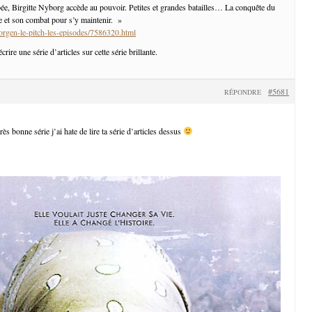
pée, Birgitte Nyborg accède au pouvoir. Petites et grandes batailles… La conquête du
 et son combat pour s’y maintenir. »
borgen-le-pitch-les-episodes/7586320.html
rire une série d’articles sur cette série brillante.
#5681
RÉPONDRE
ès bonne série j’ai hate de lire ta série d’articles dessus