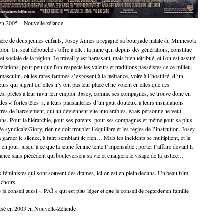
 en 2005 – Nouvelle zélande
mère de deux jeunes enfants, Josey Aimes a regagné sa bourgade natale du Minnesota
loi. Un seul débouché s’offre à elle : la mine qui, depuis des générations, constitue
t sociale de la région. Le travail y est harassant, mais bien rétribué, et l’on est assuré
relations, pour peu que l’on respecte les valeurs et traditions passéistes de ce milieu.
 masculin, où les rares femmes s’exposent à la méfiance, voire à l’hostilité, d’un
rs qui jugent qu’elles n’y ont pas leur place et ne voient en elles que des
les, prêtes à leur ravir leur emploi. Josey, comme ses compagnes, se trouve donc en
 des « fortes têtes », à leurs plaisanteries d’un goût douteux, à leurs insinuations
res de harcèlement, qui lui deviennent vite intolérables. Mais personne ne veut
ions. Pour la hiérarchie, pour ses parents, pour ses compagnes et même pour sa plus
e syndicale Glory, rien ne doit troubler l’équilibre et les règles de l’institution. Josey
, à garder le silence, à faire semblant de rien… Mais les incidents se multiplient, et la
en jour, jusqu’à ce que la jeune femme tente l’impensable : porter l’affaire devant la
iance sans précédent qui bouleversera sa vie et changera le visage de la justice…
ms féministes qui sont souvent des drames, ici on est en plein dedans. Un beau film
choirs.
 je conseil aussi « PAÏ » qui est plus léger et que je conseil de regarder en famille
lisé en 2003 en Nouvelle-Zélande