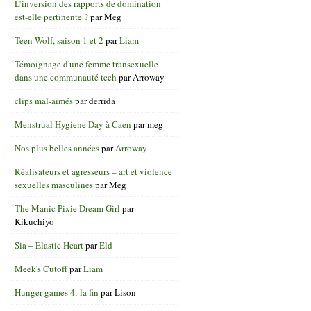
L’inversion des rapports de domination
est-elle pertinente ?
par
Meg
Teen Wolf, saison 1 et 2
par
Liam
Témoignage d'une femme transexuelle
dans une communauté tech
par
Arroway
clips mal-aimés
par
derrida
Menstrual Hygiene Day à Caen
par
meg
Nos plus belles années
par
Arroway
Réalisateurs et agresseurs – art et violence
sexuelles masculines
par
Meg
The Manic Pixie Dream Girl
par
Kikuchiyo
Sia – Elastic Heart
par
Eld
Meek's Cutoff
par
Liam
Hunger games 4: la fin
par
Lison