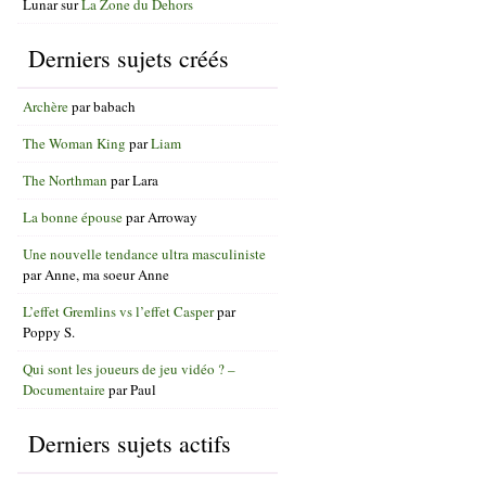
Lunar
sur
La Zone du Dehors
Derniers sujets créés
Archère
par
babach
The Woman King
par
Liam
The Northman
par
Lara
La bonne épouse
par
Arroway
Une nouvelle tendance ultra masculiniste
par
Anne, ma soeur Anne
L’effet Gremlins vs l’effet Casper
par
Poppy S.
Qui sont les joueurs de jeu vidéo ? –
Documentaire
par
Paul
Derniers sujets actifs