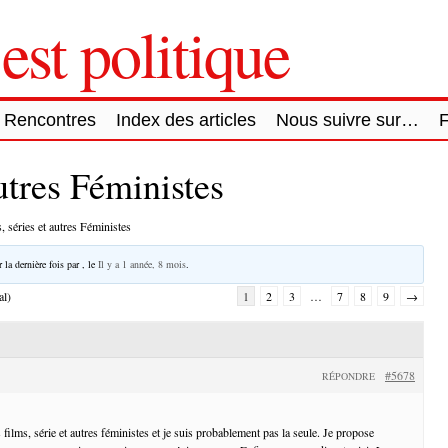
est politique
Rencontres
Index des articles
Nous suivre sur…
autres Féministes
, séries et autres Féministes
 la dernière fois par
, le
Il y a 1 année, 8 mois
.
al)
1
2
3
…
7
8
9
→
#5678
RÉPONDRE
films, série et autres féministes et je suis probablement pas la seule. Je propose