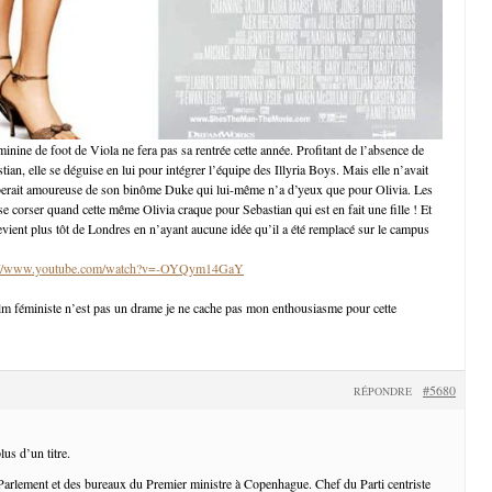
inine de foot de Viola ne fera pas sa rentrée cette année. Profitant de l’absence de
ian, elle se déguise en lui pour intégrer l’équipe des Illyria Boys. Mais elle n’avait
berait amoureuse de son binôme Duke qui lui-même n’a d’yeux que pour Olivia. Les
 corser quand cette même Olivia craque pour Sebastian qui est en fait une fille ! Et
revient plus tôt de Londres en n’ayant aucune idée qu’il a été remplacé sur le campus
://www.youtube.com/watch?v=-OYQym14GaY
lm féministe n’est pas un drame je ne cache pas mon enthousiasme pour cette
#5680
RÉPONDRE
lus d’un titre.
Parlement et des bureaux du Premier ministre à Copenhague. Chef du Parti centriste