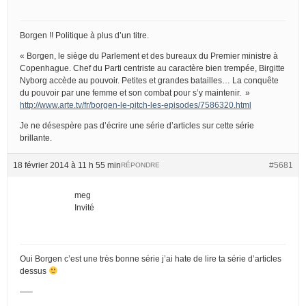
Borgen !! Politique à plus d’un titre.
« Borgen, le siège du Parlement et des bureaux du Premier ministre à
Copenhague. Chef du Parti centriste au caractère bien trempée, Birgitte
Nyborg accède au pouvoir. Petites et grandes batailles… La conquête
du pouvoir par une femme et son combat pour s’y maintenir. »
http://www.arte.tv/fr/borgen-le-pitch-les-episodes/7586320.html
Je ne désespère pas d’écrire une série d’articles sur cette série
brillante.
18 février 2014 à 11 h 55 min
#5681
RÉPONDRE
meg
Invité
Oui Borgen c’est une très bonne série j’ai hate de lire ta série d’articles
dessus
—–