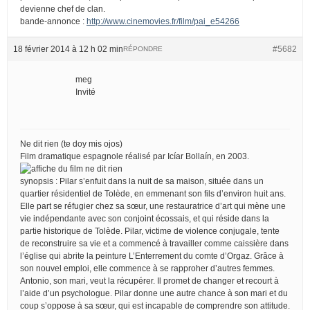
devienne chef de clan.
bande-annonce :
http://www.cinemovies.fr/film/pai_e54266
18 février 2014 à 12 h 02 min
#5682
RÉPONDRE
meg
Invité
Ne dit rien (te doy mis ojos)
Film dramatique espagnole réalisé par Icíar Bollaín, en 2003.
synopsis : Pilar s’enfuit dans la nuit de sa maison, située dans un
quartier résidentiel de Tolède, en emmenant son fils d’environ huit ans.
Elle part se réfugier chez sa sœur, une restauratrice d’art qui mène une
vie indépendante avec son conjoint écossais, et qui réside dans la
partie historique de Tolède. Pilar, victime de violence conjugale, tente
de reconstruire sa vie et a commencé à travailler comme caissière dans
l’église qui abrite la peinture L’Enterrement du comte d’Orgaz. Grâce à
son nouvel emploi, elle commence à se rapproher d’autres femmes.
Antonio, son mari, veut la récupérer. Il promet de changer et recourt à
l’aide d’un psychologue. Pilar donne une autre chance à son mari et du
coup s’oppose à sa sœur, qui est incapable de comprendre son attitude.