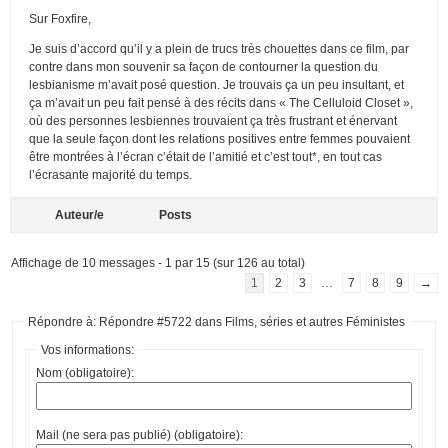
Sur Foxfire,
Je suis d’accord qu’il y a plein de trucs très chouettes dans ce film, par
contre dans mon souvenir sa façon de contourner la question du
lesbianisme m’avait posé question. Je trouvais ça un peu insultant, et
ça m’avait un peu fait pensé à des récits dans « The Celluloid Closet »,
où des personnes lesbiennes trouvaient ça très frustrant et énervant
que la seule façon dont les relations positives entre femmes pouvaient
être montrées à l’écran c’était de l’amitié et c’est tout*, en tout cas
l’écrasante majorité du temps.
Auteur/e
Posts
Affichage de 10 messages - 1 par 15 (sur 126 au total)
1
2
3
…
7
8
9
→
Répondre à: Répondre #5722 dans Films, séries et autres Féministes
Vos informations:
Nom (obligatoire):
Mail (ne sera pas publié) (obligatoire):