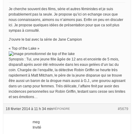
Je cherche souvent des films, série et autres féministes et je suis
probablement pas la seule. Je propose qu’ici on echange ceux que
nous connaissaons, aimons ou n’aimons pas. Enfin on peu en discuter
ici. Je propose quelques idées de présentation pour que ca soit plus
sympas à consulté.
J’ouvre le bal avec la série de Jane Campion
« Top of the Lake »
Synopsis : Tui, une jeune fille âgée de 12 ans et enceinte de 5 mois,
disparaît après avoir été retrouvée dans les eaux gelées d’un lac du
coin. Chargée de l’enquête, la détective Robin Griffin se heurte très
rapidement à Matt Mitcham, le père de la jeune disparue qui se trouve
être aussi un baron de la drogue mais aussi à G.J., une gourou agissant
dans un camp pour femmes. Très délicate, l’affaire finit par avoir des
incidences personnelles sur Robin Griffin, testant sans cesse ses limites
et ses émotions…
18 février 2014 à 11 h 34 min
#5679
RÉPONDRE
meg
Invité