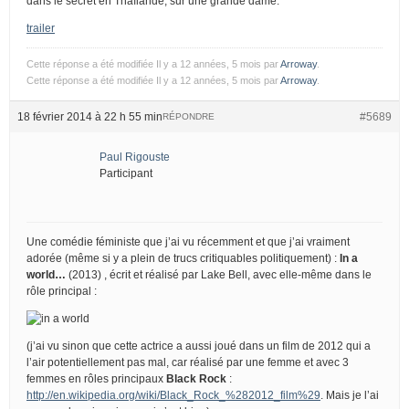
dans le secret en Thaïlande, sur une grande dame.
trailer
Cette réponse a été modifiée Il y a 12 années, 5 mois par
Arroway
.
Cette réponse a été modifiée Il y a 12 années, 5 mois par
Arroway
.
18 février 2014 à 22 h 55 min
#5689
RÉPONDRE
Paul Rigouste
Participant
Une comédie féministe que j’ai vu récemment et que j’ai vraiment
adorée (même si y a plein de trucs critiquables politiquement) :
In a
world…
(2013) , écrit et réalisé par Lake Bell, avec elle-même dans le
rôle principal :
(j’ai vu sinon que cette actrice a aussi joué dans un film de 2012 qui a
l’air potentiellement pas mal, car réalisé par une femme et avec 3
femmes en rôles principaux
Black Rock
:
http://en.wikipedia.org/wiki/Black_Rock_%282012_film%29
. Mais je l’ai