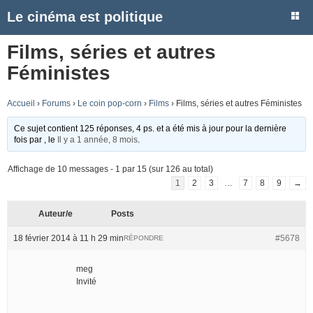
Le cinéma est politique
Films, séries et autres
Féministes
Accueil
›
Forums
›
Le coin pop-corn
›
Films
›
Films, séries et autres Féministes
Ce sujet contient 125 réponses, 4 ps. et a été mis à jour pour la dernière
fois par
, le
Il y a 1 année, 8 mois
.
Affichage de 10 messages - 1 par 15 (sur 126 au total)
1
2
3
…
7
8
9
→
Auteur/e
Posts
18 février 2014 à 11 h 29 min
#5678
RÉPONDRE
meg
Invité