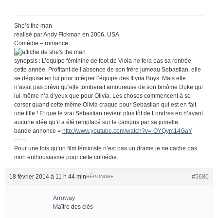
She’s the man
réalisé par Andy Fickman en 2006, USA
Comédie – romance
synopsis : L’équipe féminine de foot de Viola ne fera pas sa rentrée
cette année. Profitant de l’absence de son frère jumeau Sebastian, elle
se déguise en lui pour intégrer l’équipe des Illyria Boys. Mais elle
n’avait pas prévu qu’elle tomberait amoureuse de son binôme Duke qui
lui-même n’a d’yeux que pour Olivia. Les choses commencent à se
corser quand cette même Olivia craque pour Sebastian qui est en fait
une fille ! Et que le vrai Sebastian revient plus tôt de Londres en n’ayant
aucune idée qu’il a été remplacé sur le campus par sa jumelle.
bande annonce =
http://www.youtube.com/watch?v=-OYQym14GaY
——
Pour une fois qu’un film féministe n’est pas un drame je ne cache pas
mon enthousiasme pour cette comédie.
18 février 2014 à 11 h 44 min
#5680
RÉPONDRE
Arroway
Maître des clés