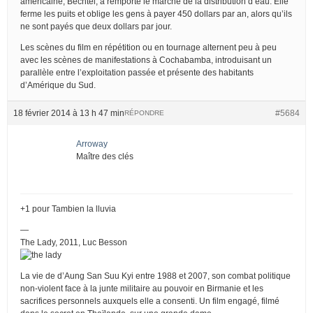
américaine, Bechtel, a remporté le marché de la distribution d’eau. Elle
ferme les puits et oblige les gens à payer 450 dollars par an, alors qu’ils
ne sont payés que deux dollars par jour.
Les scènes du film en répétition ou en tournage alternent peu à peu
avec les scènes de manifestations à Cochabamba, introduisant un
parallèle entre l’exploitation passée et présente des habitants
d’Amérique du Sud.
18 février 2014 à 13 h 47 min
#5684
RÉPONDRE
Arroway
Maître des clés
+1 pour Tambien la lluvia
—
The Lady, 2011, Luc Besson
La vie de d’Aung San Suu Kyi entre 1988 et 2007, son combat politique
non-violent face à la junte militaire au pouvoir en Birmanie et les
sacrifices personnels auxquels elle a consenti. Un film engagé, filmé