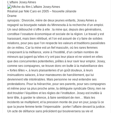
L’affaire Josey AImes
Réalisé par Niki Caro en 2005 – Nouvelle zélande
Drame
synopsis : Divorcée, mère de deux jeunes enfants, Josey Aimes a
regagné sa bourgade natale du Minnesota à la recherche d’un emploi.
Un seul débouché s’offre à elle : la mine qui, depuis des générations,
constitue l’ossature économique et sociale de la région. Le travail y est
harassant, mais bien rétribué, et l’on est assuré de s’y faire de solides
relations, pour peu que l’on respecte les valeurs et traditions passéistes
de ce milieu. Car la mine est un fief masculin, où les rares femmes
s’exposent à la méfiance, voire à l’hostilité, d’un certain nombre de
mineurs qui jugent qu’elles n’y ont pas leur place et ne voient en elles
que des concurrentes potentielles, prêtes à leur ravir leur emploi. Josey,
comme ses compagnes, se trouve donc en butte à la malveillance des
« fortes têtes », à leurs plaisanteries d’un goût douteux, à leurs
insinuations salaces, à leur manœuvres de harcèlement, qui lui
deviennent vite intolérables. Mais personne ne veut entendre ses
protestations. Pour la hiérarchie, pour ses parents, pour ses compagnes
et même pour sa plus proche amie, la déléguée syndicale Glory, rien ne
doit troubler l’équilibre et les règles de l’institution. Josey est invitée à
tenir tête, à garder le silence, à faire semblant de rien… Mais les
incidents se multiplient, et la pression monte de jour en jour, jusqu’à ce
que la jeune femme tente l’impensable : porter l’affaire devant la justice.
Un acte de défiance sans précédent qui bouleversera sa vie et