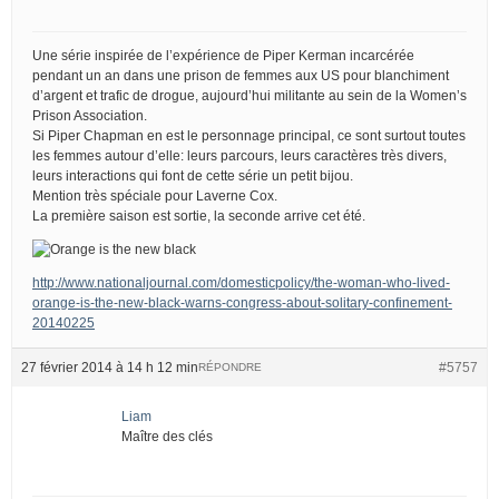
Une série inspirée de l’expérience de Piper Kerman incarcérée
pendant un an dans une prison de femmes aux US pour blanchiment
d’argent et trafic de drogue, aujourd’hui militante au sein de la Women’s
Prison Association.
Si Piper Chapman en est le personnage principal, ce sont surtout toutes
les femmes autour d’elle: leurs parcours, leurs caractères très divers,
leurs interactions qui font de cette série un petit bijou.
Mention très spéciale pour Laverne Cox.
La première saison est sortie, la seconde arrive cet été.
http://www.nationaljournal.com/domesticpolicy/the-woman-who-lived-
orange-is-the-new-black-warns-congress-about-solitary-confinement-
20140225
27 février 2014 à 14 h 12 min
#5757
RÉPONDRE
Liam
Maître des clés