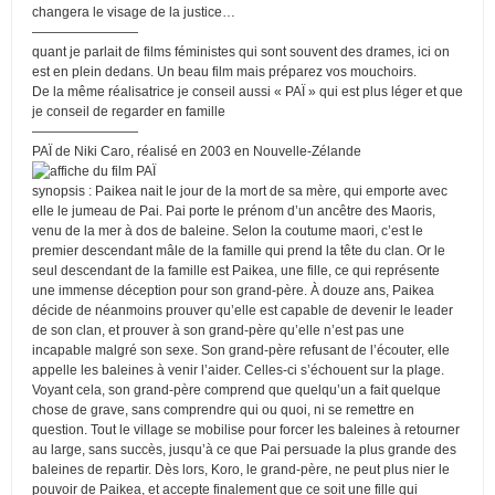
changera le visage de la justice…
————————
quant je parlait de films féministes qui sont souvent des drames, ici on
est en plein dedans. Un beau film mais préparez vos mouchoirs.
De la même réalisatrice je conseil aussi « PAÏ » qui est plus léger et que
je conseil de regarder en famille
————————
PAÏ de Niki Caro, réalisé en 2003 en Nouvelle-Zélande
synopsis : Paikea nait le jour de la mort de sa mère, qui emporte avec
elle le jumeau de Pai. Pai porte le prénom d’un ancêtre des Maoris,
venu de la mer à dos de baleine. Selon la coutume maori, c’est le
premier descendant mâle de la famille qui prend la tête du clan. Or le
seul descendant de la famille est Paikea, une fille, ce qui représente
une immense déception pour son grand-père. À douze ans, Paikea
décide de néanmoins prouver qu’elle est capable de devenir le leader
de son clan, et prouver à son grand-père qu’elle n’est pas une
incapable malgré son sexe. Son grand-père refusant de l’écouter, elle
appelle les baleines à venir l’aider. Celles-ci s’échouent sur la plage.
Voyant cela, son grand-père comprend que quelqu’un a fait quelque
chose de grave, sans comprendre qui ou quoi, ni se remettre en
question. Tout le village se mobilise pour forcer les baleines à retourner
au large, sans succès, jusqu’à ce que Pai persuade la plus grande des
baleines de repartir. Dès lors, Koro, le grand-père, ne peut plus nier le
pouvoir de Paikea, et accepte finalement que ce soit une fille qui