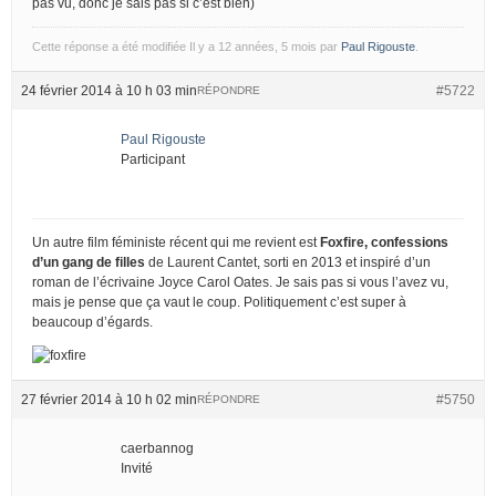
pas vu, donc je sais pas si c’est bien)
Cette réponse a été modifiée Il y a 12 années, 5 mois par
Paul Rigouste
.
24 février 2014 à 10 h 03 min
#5722
RÉPONDRE
Paul Rigouste
Participant
Un autre film féministe récent qui me revient est
Foxfire, confessions
d’un gang de filles
de Laurent Cantet, sorti en 2013 et inspiré d’un
roman de l’écrivaine Joyce Carol Oates. Je sais pas si vous l’avez vu,
mais je pense que ça vaut le coup. Politiquement c’est super à
beaucoup d’égards.
27 février 2014 à 10 h 02 min
#5750
RÉPONDRE
caerbannog
Invité