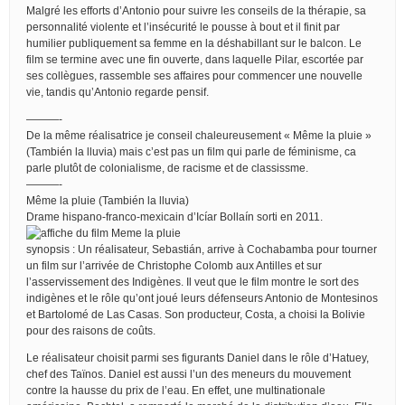
Malgré les efforts d’Antonio pour suivre les conseils de la thérapie, sa
personnalité violente et l’insécurité le pousse à bout et il finit par
humilier publiquement sa femme en la déshabillant sur le balcon. Le
film se termine avec une fin ouverte, dans laquelle Pilar, escortée par
ses collègues, rassemble ses affaires pour commencer une nouvelle
vie, tandis qu’Antonio regarde pensif.
———-
De la même réalisatrice je conseil chaleureusement « Même la pluie »
(También la lluvia) mais c’est pas un film qui parle de féminisme, ca
parle plutôt de colonialisme, de racisme et de classissme.
———-
Même la pluie (También la lluvia)
Drame hispano-franco-mexicain d’Icíar Bollaín sorti en 2011.
synopsis : Un réalisateur, Sebastián, arrive à Cochabamba pour tourner
un film sur l’arrivée de Christophe Colomb aux Antilles et sur
l’asservissement des Indigènes. Il veut que le film montre le sort des
indigènes et le rôle qu’ont joué leurs défenseurs Antonio de Montesinos
et Bartolomé de Las Casas. Son producteur, Costa, a choisi la Bolivie
pour des raisons de coûts.
Le réalisateur choisit parmi ses figurants Daniel dans le rôle d’Hatuey,
chef des Taïnos. Daniel est aussi l’un des meneurs du mouvement
contre la hausse du prix de l’eau. En effet, une multinationale