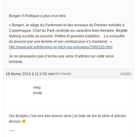
Borgen !! Politique à plus d’un titre.
« Borgen, le siège du Parlement et des bureaux du Premier ministre à
Copenhague. Chef du Parti centriste au caractère bien trempée, Birgitte
Nyborg accède au pouvoir. Petites et grandes batailles… La conquête
du pouvoir par une femme et son combat pour s’y maintenir. »
http://www.arte.tv/fr/borgen-le-pitch-les-episodes/7586320.html
Je ne désespère pas d’écrire une série d’articles sur cette série
brillante.
18 février 2014 à 11 h 55 min
#5681
RÉPONDRE
meg
Invité
Oui Borgen c’est une très bonne série j’ai hate de lire ta série d’articles
dessus
—–