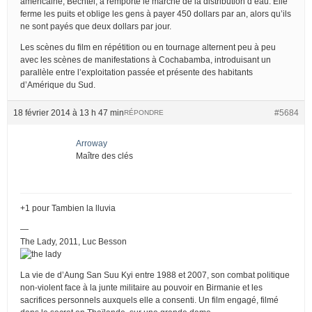
américaine, Bechtel, a remporté le marché de la distribution d’eau. Elle
ferme les puits et oblige les gens à payer 450 dollars par an, alors qu’ils
ne sont payés que deux dollars par jour.
Les scènes du film en répétition ou en tournage alternent peu à peu
avec les scènes de manifestations à Cochabamba, introduisant un
parallèle entre l’exploitation passée et présente des habitants
d’Amérique du Sud.
18 février 2014 à 13 h 47 min
#5684
RÉPONDRE
Arroway
Maître des clés
+1 pour Tambien la lluvia
—
The Lady, 2011, Luc Besson
La vie de d’Aung San Suu Kyi entre 1988 et 2007, son combat politique
non-violent face à la junte militaire au pouvoir en Birmanie et les
sacrifices personnels auxquels elle a consenti. Un film engagé, filmé