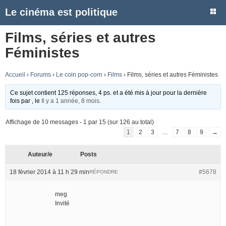
Le cinéma est politique
Films, séries et autres
Féministes
Accueil
›
Forums
›
Le coin pop-corn
›
Films
›
Films, séries et autres Féministes
Ce sujet contient 125 réponses, 4 ps. et a été mis à jour pour la dernière
fois par
, le
Il y a 1 année, 8 mois
.
Affichage de 10 messages - 1 par 15 (sur 126 au total)
1
2
3
…
7
8
9
→
Auteur/e
Posts
18 février 2014 à 11 h 29 min
#5678
RÉPONDRE
meg
Invité