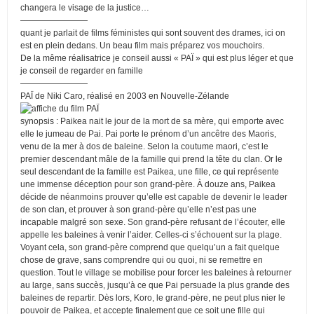
changera le visage de la justice…
————————
quant je parlait de films féministes qui sont souvent des drames, ici on
est en plein dedans. Un beau film mais préparez vos mouchoirs.
De la même réalisatrice je conseil aussi « PAÏ » qui est plus léger et que
je conseil de regarder en famille
————————
PAÏ de Niki Caro, réalisé en 2003 en Nouvelle-Zélande
synopsis : Paikea nait le jour de la mort de sa mère, qui emporte avec
elle le jumeau de Pai. Pai porte le prénom d’un ancêtre des Maoris,
venu de la mer à dos de baleine. Selon la coutume maori, c’est le
premier descendant mâle de la famille qui prend la tête du clan. Or le
seul descendant de la famille est Paikea, une fille, ce qui représente
une immense déception pour son grand-père. À douze ans, Paikea
décide de néanmoins prouver qu’elle est capable de devenir le leader
de son clan, et prouver à son grand-père qu’elle n’est pas une
incapable malgré son sexe. Son grand-père refusant de l’écouter, elle
appelle les baleines à venir l’aider. Celles-ci s’échouent sur la plage.
Voyant cela, son grand-père comprend que quelqu’un a fait quelque
chose de grave, sans comprendre qui ou quoi, ni se remettre en
question. Tout le village se mobilise pour forcer les baleines à retourner
au large, sans succès, jusqu’à ce que Pai persuade la plus grande des
baleines de repartir. Dès lors, Koro, le grand-père, ne peut plus nier le
pouvoir de Paikea, et accepte finalement que ce soit une fille qui