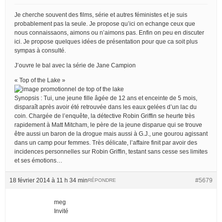
Je cherche souvent des films, série et autres féministes et je suis
probablement pas la seule. Je propose qu’ici on echange ceux que
nous connaissaons, aimons ou n’aimons pas. Enfin on peu en discuter
ici. Je propose quelques idées de présentation pour que ca soit plus
sympas à consulté.
J’ouvre le bal avec la série de Jane Campion
« Top of the Lake »
Synopsis : Tui, une jeune fille âgée de 12 ans et enceinte de 5 mois,
disparaît après avoir été retrouvée dans les eaux gelées d’un lac du
coin. Chargée de l’enquête, la détective Robin Griffin se heurte très
rapidement à Matt Mitcham, le père de la jeune disparue qui se trouve
être aussi un baron de la drogue mais aussi à G.J., une gourou agissant
dans un camp pour femmes. Très délicate, l’affaire finit par avoir des
incidences personnelles sur Robin Griffin, testant sans cesse ses limites
et ses émotions…
18 février 2014 à 11 h 34 min
#5679
RÉPONDRE
meg
Invité