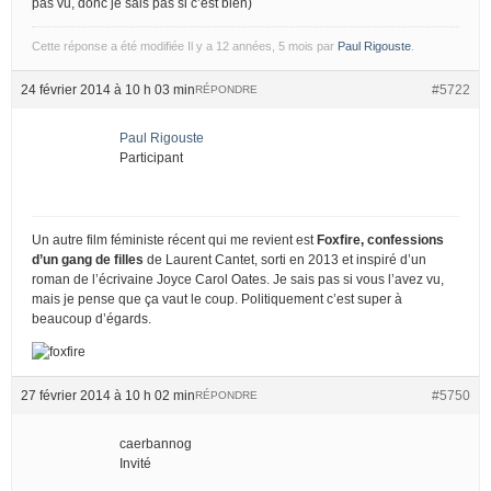
pas vu, donc je sais pas si c’est bien)
Cette réponse a été modifiée Il y a 12 années, 5 mois par
Paul Rigouste
.
24 février 2014 à 10 h 03 min
#5722
RÉPONDRE
Paul Rigouste
Participant
Un autre film féministe récent qui me revient est
Foxfire, confessions
d’un gang de filles
de Laurent Cantet, sorti en 2013 et inspiré d’un
roman de l’écrivaine Joyce Carol Oates. Je sais pas si vous l’avez vu,
mais je pense que ça vaut le coup. Politiquement c’est super à
beaucoup d’égards.
27 février 2014 à 10 h 02 min
#5750
RÉPONDRE
caerbannog
Invité