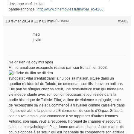
devienne chef de clan.
bande-annonce :
http://www.cinemovies.fr/film/pai_e54266
18 février 2014 à 12 h 02 min
#5682
RÉPONDRE
meg
Invité
Ne dit rien (te doy mis ojos)
Film dramatique espagnole réalisé par Icíar Bollaín, en 2003.
synopsis : Pilar s’enfuit dans la nuit de sa maison, située dans un
quartier résidentiel de Tolède, en emmenant son fils d’environ huit ans.
Elle part se réfugier chez sa sœur, une restauratrice d’art qui mène une
vie indépendante avec son conjoint écossais, et qui réside dans la
partie historique de Tolède. Pilar, victime de violence conjugale, tente
de reconstruire sa vie et a commencé à travailler comme caissière dans
l’église qui abrite la peinture L’Enterrement du comte d’Orgaz. Grâce à
son nouvel emploi, elle commence à se rapproher d’autres femmes.
Antonio, son mari, veut la récupérer. Il promet de changer et recourt à
l’aide d’un psychologue. Pilar donne une autre chance à son mari et du
coup s’oppose à sa sœur, qui est incapable de comprendre son attitude.