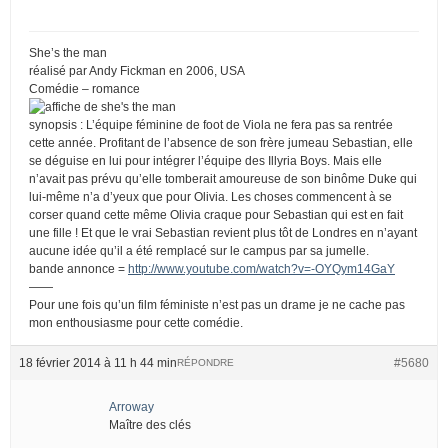
She’s the man
réalisé par Andy Fickman en 2006, USA
Comédie – romance
synopsis : L’équipe féminine de foot de Viola ne fera pas sa rentrée
cette année. Profitant de l’absence de son frère jumeau Sebastian, elle
se déguise en lui pour intégrer l’équipe des Illyria Boys. Mais elle
n’avait pas prévu qu’elle tomberait amoureuse de son binôme Duke qui
lui-même n’a d’yeux que pour Olivia. Les choses commencent à se
corser quand cette même Olivia craque pour Sebastian qui est en fait
une fille ! Et que le vrai Sebastian revient plus tôt de Londres en n’ayant
aucune idée qu’il a été remplacé sur le campus par sa jumelle.
bande annonce =
http://www.youtube.com/watch?v=-OYQym14GaY
——
Pour une fois qu’un film féministe n’est pas un drame je ne cache pas
mon enthousiasme pour cette comédie.
18 février 2014 à 11 h 44 min
#5680
RÉPONDRE
Arroway
Maître des clés