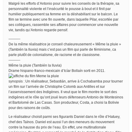
Malgré les efforts d’Antonio pour suivre les conseils de la thérapie, sa
personnalité violente et l’insécurité le pousse à bout et il finit par
humilier publiquement sa femme en la déshabillant sur le balcon. Le
film se termine avec une fin ouverte, dans laquelle Pilar, escortée par
ses collègues, rassemble ses affaires pour commencer une nouvelle
vie, tandis qu’Antonio regarde pensif.
———-
De la même réalisatrice je conseil chaleureusement « Même la pluie »
(También la lluvia) mais c’est pas un film qui parle de féminisme, ca
parle plutôt de colonialisme, de racisme et de classissme.
———-
Même la pluie (También la lluvia)
Drame hispano-franco-mexicain d’Icíar Bollaín sorti en 2011.
synopsis : Un réalisateur, Sebastián, arrive à Cochabamba pour tourner
un film sur l’arrivée de Christophe Colomb aux Antilles et sur
l’asservissement des Indigènes. Il veut que le film montre le sort des
indigènes et le rôle qu’ont joué leurs défenseurs Antonio de Montesinos
et Bartolomé de Las Casas. Son producteur, Costa, a choisi la Bolivie
pour des raisons de coûts.
Le réalisateur choisit parmi ses figurants Daniel dans le rôle d’Hatuey,
chef des Taïnos. Daniel est aussi l’un des meneurs du mouvement
contre la hausse du prix de l’eau. En effet, une multinationale