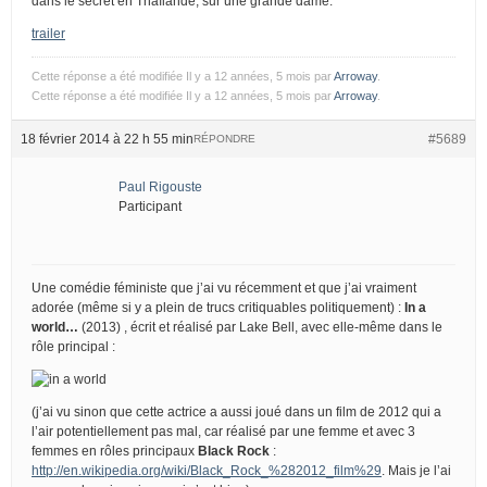
dans le secret en Thaïlande, sur une grande dame.
trailer
Cette réponse a été modifiée Il y a 12 années, 5 mois par
Arroway
.
Cette réponse a été modifiée Il y a 12 années, 5 mois par
Arroway
.
18 février 2014 à 22 h 55 min
#5689
RÉPONDRE
Paul Rigouste
Participant
Une comédie féministe que j’ai vu récemment et que j’ai vraiment
adorée (même si y a plein de trucs critiquables politiquement) :
In a
world…
(2013) , écrit et réalisé par Lake Bell, avec elle-même dans le
rôle principal :
(j’ai vu sinon que cette actrice a aussi joué dans un film de 2012 qui a
l’air potentiellement pas mal, car réalisé par une femme et avec 3
femmes en rôles principaux
Black Rock
:
http://en.wikipedia.org/wiki/Black_Rock_%282012_film%29
. Mais je l’ai