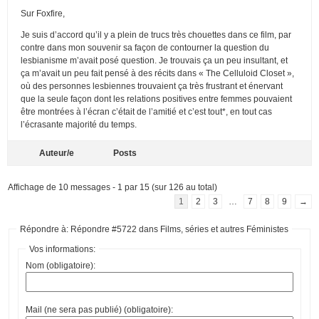
Sur Foxfire,
Je suis d’accord qu’il y a plein de trucs très chouettes dans ce film, par
contre dans mon souvenir sa façon de contourner la question du
lesbianisme m’avait posé question. Je trouvais ça un peu insultant, et
ça m’avait un peu fait pensé à des récits dans « The Celluloid Closet »,
où des personnes lesbiennes trouvaient ça très frustrant et énervant
que la seule façon dont les relations positives entre femmes pouvaient
être montrées à l’écran c’était de l’amitié et c’est tout*, en tout cas
l’écrasante majorité du temps.
Auteur/e
Posts
Affichage de 10 messages - 1 par 15 (sur 126 au total)
1
2
3
…
7
8
9
→
Répondre à: Répondre #5722 dans Films, séries et autres Féministes
Vos informations:
Nom (obligatoire):
Mail (ne sera pas publié) (obligatoire):