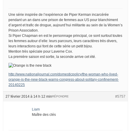
Une série inspirée de l’expérience de Piper Kerman incarcérée
pendant un an dans une prison de femmes aux US pour blanchiment
d’argent et trafic de drogue, aujourd’hui militante au sein de la Women’s
Prison Association.
Si Piper Chapman en est le personnage principal, ce sont surtout toutes
les femmes autour d’elle: leurs parcours, leurs caractères très divers,
leurs interactions qui font de cette série un petit bijou.
Mention très spéciale pour Laverne Cox.
La première saison est sortie, la seconde arrive cet été.
http://www.nationaljournal.com/domesticpolicy/the-woman-who-lived-
orange-is-the-new-black-warns-congress-about-solitary-confinement-
20140225
27 février 2014 à 14 h 12 min
#5757
RÉPONDRE
Liam
Maître des clés