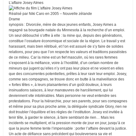
L’affaire Josey AImes
Réalisé par Niki Caro en 2005 – Nouvelle zélande
Drame
synopsis : Divorcée, mère de deux jeunes enfants, Josey Aimes a
regagné sa bourgade natale du Minnesota à la recherche d’un emploi.
Un seul débouché s’offre à elle : la mine qui, depuis des générations,
constitue l’ossature économique et sociale de la région. Le travail y est
harassant, mais bien rétribué, et l’on est assuré de s’y faire de solides
relations, pour peu que l’on respecte les valeurs et traditions passéistes
de ce milieu. Car la mine est un fief masculin, où les rares femmes
s’exposent à la méfiance, voire à l’hostilité, d’un certain nombre de
mineurs qui jugent qu’elles n’y ont pas leur place et ne voient en elles
que des concurrentes potentielles, prêtes à leur ravir leur emploi. Josey,
comme ses compagnes, se trouve donc en butte à la malveillance des
« fortes têtes », à leurs plaisanteries d’un goût douteux, à leurs
insinuations salaces, à leur manœuvres de harcèlement, qui lui
deviennent vite intolérables. Mais personne ne veut entendre ses
protestations. Pour la hiérarchie, pour ses parents, pour ses compagnes
et même pour sa plus proche amie, la déléguée syndicale Glory, rien ne
doit troubler l’équilibre et les règles de l’institution. Josey est invitée à
tenir tête, à garder le silence, à faire semblant de rien… Mais les
incidents se multiplient, et la pression monte de jour en jour, jusqu’à ce
que la jeune femme tente l’impensable : porter l’affaire devant la justice.
Un acte de défiance sans précédent qui bouleversera sa vie et