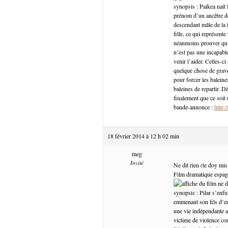
synopsis : Paikea nait 
prénom d’un ancêtre de
descendant mâle de la f
fille, ce qui représen
néanmoins prouver qu’e
n’est pas une incapable
venir l’aider. Celles-
quelque chose de grave
pour forcer les baleine
baleines de repartir. D
finalement que ce soit 
bande-annonce :
http:
18 février 2014 à 12 h 02 min
meg
Invité
Ne dit rien (te doy mis
Film dramatique espagn
synopsis : Pilar s’enfu
emmenant son fils d’env
une vie indépendante av
victime de violence co