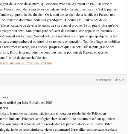
le jour de la mort de sa mère, qui emporte avec elle le jumeau de Pai. Pai porte le
s Maoris, venu de la mer à dos de baleine. Selon la coutume maori, c’est le premier
amille qui prend la tête du clan. Or le seul descendant de la famille est Paikea, une
te une immense déception pour son grand-père. À douze ans, Paikea décide de
lle est capable de devenir le leader de son clan, et prouver à son grand-père qu’elle
 malgré son sexe. Son grand-père refusant de l’écouter, elle appelle les baleines à
ci s’échouent sur la plage. Voyant cela, son grand-père comprend que quelqu’un a fait
, sans comprendre qui ou quoi, ni se remettre en question. Tout le village se mobilise
s à retourner au large, sans succès, jusqu’à ce que Pai persuade la plus grande des
ès lors, Koro, le grand-père, ne peut plus nier le pouvoir de Paikea, et accepte
une fille qui devienne chef de clan.
//www.cinemovies.fr/film/pai_e54266
#5682
RÉPONDRE
 ojos)
ole réalisé par Icíar Bollaín, en 2003.
it dans la nuit de sa maison, située dans un quartier résidentiel de Tolède, en
iron huit ans. Elle part se réfugier chez sa sœur, une restauratrice d’art qui mène
ec son conjoint écossais, et qui réside dans la partie historique de Tolède. Pilar,
njugale, tente de reconstruire sa vie et a commencé à travailler comme caissière dans