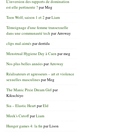
L’inversion des rapports de domination
est-elle pertinente ?
par
Meg
Teen Wolf, saison 1 et 2
par
Liam
Témoignage d'une femme transexuelle
dans une communauté tech
par
Arroway
clips mal-aimés
par
derrida
Menstrual Hygiene Day à Caen
par
meg
Nos plus belles années
par
Arroway
Réalisateurs et agresseurs – art et violence
sexuelles masculines
par
Meg
The Manic Pixie Dream Girl
par
Kikuchiyo
Sia – Elastic Heart
par
Eld
Meek's Cutoff
par
Liam
Hunger games 4: la fin
par
Lison