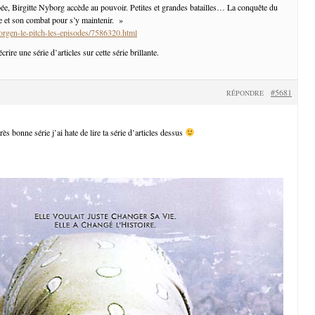
pée, Birgitte Nyborg accède au pouvoir. Petites et grandes batailles… La conquête du
 et son combat pour s’y maintenir. »
borgen-le-pitch-les-episodes/7586320.html
rire une série d’articles sur cette série brillante.
#5681
RÉPONDRE
ès bonne série j’ai hate de lire ta série d’articles dessus