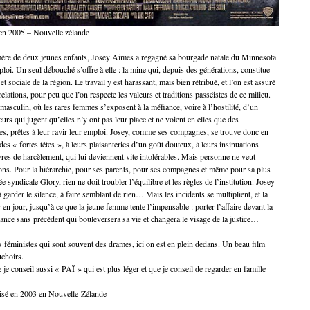
 en 2005 – Nouvelle zélande
mère de deux jeunes enfants, Josey Aimes a regagné sa bourgade natale du Minnesota
loi. Un seul débouché s’offre à elle : la mine qui, depuis des générations, constitue
t sociale de la région. Le travail y est harassant, mais bien rétribué, et l’on est assuré
relations, pour peu que l’on respecte les valeurs et traditions passéistes de ce milieu.
 masculin, où les rares femmes s’exposent à la méfiance, voire à l’hostilité, d’un
rs qui jugent qu’elles n’y ont pas leur place et ne voient en elles que des
les, prêtes à leur ravir leur emploi. Josey, comme ses compagnes, se trouve donc en
 des « fortes têtes », à leurs plaisanteries d’un goût douteux, à leurs insinuations
res de harcèlement, qui lui deviennent vite intolérables. Mais personne ne veut
ions. Pour la hiérarchie, pour ses parents, pour ses compagnes et même pour sa plus
e syndicale Glory, rien ne doit troubler l’équilibre et les règles de l’institution. Josey
, à garder le silence, à faire semblant de rien… Mais les incidents se multiplient, et la
en jour, jusqu’à ce que la jeune femme tente l’impensable : porter l’affaire devant la
iance sans précédent qui bouleversera sa vie et changera le visage de la justice…
ms féministes qui sont souvent des drames, ici on est en plein dedans. Un beau film
choirs.
 je conseil aussi « PAÏ » qui est plus léger et que je conseil de regarder en famille
lisé en 2003 en Nouvelle-Zélande