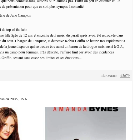
 que nous connaissaons, aimons ou n’aimons pas. Enfin on peu en discuter ici. Je
 de présentation pour que ca soit plus sympas à consulté.
 série de Jane Campion
ne fille âgée de 12 ans et enceinte de 5 mois, disparaît après avoir été retrouvée dans
c du coin. Chargée de l’enquête, la détective Robin Griffin se heurte très rapidement à
de la jeune disparue qui se trouve être aussi un baron de la drogue mais aussi à G.J.,
ns un camp pour femmes. Très délicate, l’affaire finit par avoir des incidences
 Griffin, testant sans cesse ses limites et ses émotions…
#5679
RÉPONDRE
kman en 2006, USA