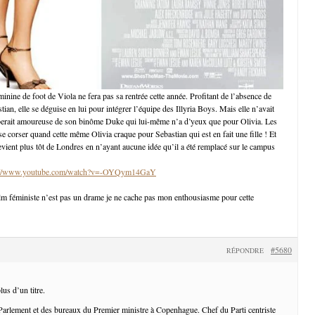
inine de foot de Viola ne fera pas sa rentrée cette année. Profitant de l’absence de
ian, elle se déguise en lui pour intégrer l’équipe des Illyria Boys. Mais elle n’avait
berait amoureuse de son binôme Duke qui lui-même n’a d’yeux que pour Olivia. Les
 corser quand cette même Olivia craque pour Sebastian qui est en fait une fille ! Et
revient plus tôt de Londres en n’ayant aucune idée qu’il a été remplacé sur le campus
://www.youtube.com/watch?v=-OYQym14GaY
lm féministe n’est pas un drame je ne cache pas mon enthousiasme pour cette
#5680
RÉPONDRE
lus d’un titre.
Parlement et des bureaux du Premier ministre à Copenhague. Chef du Parti centriste