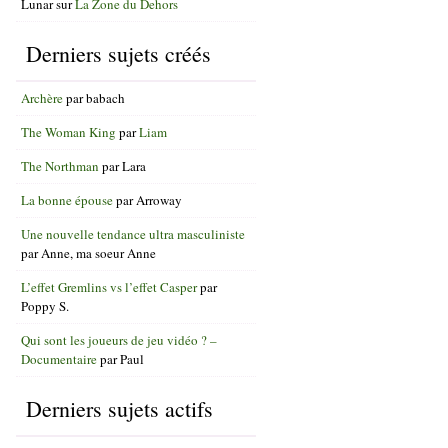
Lunar
sur
La Zone du Dehors
Derniers sujets créés
Archère
par
babach
The Woman King
par
Liam
The Northman
par
Lara
La bonne épouse
par
Arroway
Une nouvelle tendance ultra masculiniste
par
Anne, ma soeur Anne
L’effet Gremlins vs l’effet Casper
par
Poppy S.
Qui sont les joueurs de jeu vidéo ? –
Documentaire
par
Paul
Derniers sujets actifs