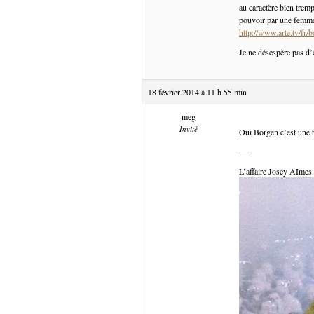
au caractère bien trem
pouvoir par une femme
http://www.arte.tv/fr/
Je ne désespère pas d’éc
18 février 2014 à 11 h 55 min
meg
Invité
Oui Borgen c’est une tr
—–
L’affaire Josey AImes