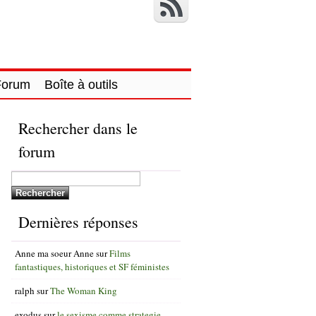
Forum
Boîte à outils
Rechercher dans le
forum
Dernières réponses
Anne ma soeur Anne
sur
Films
fantastiques, historiques et SF féministes
ralph
sur
The Woman King
exodus
sur
le sexisme comme strategie