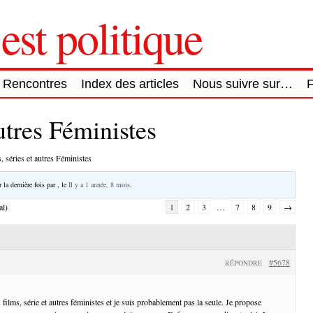
est politique
Rencontres
Index des articles
Nous suivre sur…
autres Féministes
, séries et autres Féministes
 la dernière fois par
, le
Il y a 1 année, 8 mois
.
al)
1
2
3
…
7
8
9
→
#5678
RÉPONDRE
films, série et autres féministes et je suis probablement pas la seule. Je propose