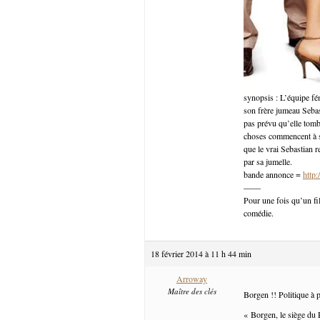
synopsis : L’équipe fém
son frère jumeau Sebast
pas prévu qu’elle tom
choses commencent à se
que le vrai Sebastian 
par sa jumelle.
bande annonce =
http
——
Pour une fois qu’un fi
comédie.
18 février 2014 à 11 h 44 min
Arroway
Maître des clés
Borgen !! Politique à p
« Borgen, le siège du 