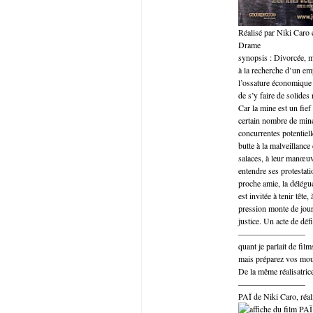
Réalisé par Niki Caro
Drame
synopsis : Divorcée, 
à la recherche d’un emp
l’ossature économique e
de s’y faire de solides 
Car la mine est un fief
certain nombre de mineu
concurrentes potentiel
butte à la malveillance
salaces, à leur manœuv
entendre ses protestat
proche amie, la délégué
est invitée à tenir tête
pression monte de jour 
justice. Un acte de déf
————————
quant je parlait de fil
mais préparez vos mou
De la même réalisatrice
————————
PAÏ de Niki Caro, réa