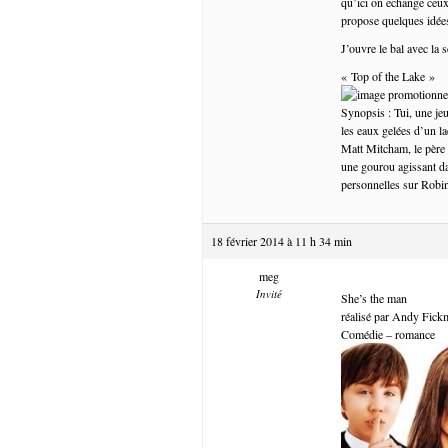
qu’ici on echange ceux
propose quelques idées
J’ouvre le bal avec la
« Top of the Lake »
Synopsis : Tui, une jeu
les eaux gelées d’un la
Matt Mitcham, le père 
une gourou agissant da
personnelles sur Robin
18 février 2014 à 11 h 34 min
meg
Invité
She’s the man
réalisé par Andy Fic
Comédie – romance