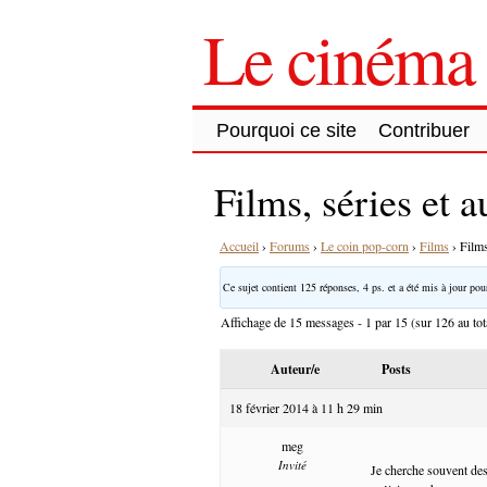
Le cinéma 
Pourquoi ce site
Contribuer
Films, séries et 
Accueil
›
Forums
›
Le coin pop-corn
›
Films
›
Films
Ce sujet contient 125 réponses, 4 ps. et a été mis à jour pour
Affichage de 15 messages - 1 par 15 (sur 126 au tot
Auteur/e
Posts
18 février 2014 à 11 h 29 min
meg
Invité
Je cherche souvent des 