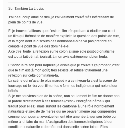
Sur Tambien La Lluvia,
J’ai beaucoup aimé ce film, je l’ai vraiment trouvé très intéressant de
plein de points de vue.
Et je trouve d’ailleurs que c’est un film très probant à étudier, car c’est
un film qui thématise de manière explicite la question des points de vue,
et la façon dont le discours des dominant-e-s ne va pas prendre en
compte le point de vue des dominé-e-s.
A ce titre, toute la réflexion sur le colonialisme et le post-colonialisme
est tout à fait génial, jouissif, à mon avis extrêmement bien foutu.
Et donc la raison pour laquelle je disais que je trouvais ça probant, c’est
que le film est (à mon goût) très sexiste, et refuse totalement une
réflexion sur cette domination-là.
La scène qui m’avait le plus marqué » à ce niveau-là c’est la scène de
tournage où le réa veut filmer les « femmes indigènes » qui noient leur
bébés.
Si je me souviens bien de la scène, non seulement le film ne donne pas
la parole directement à ces femmes (c’est « l’indigène héros » qui
traduit pour elles), mais surtout les cantonne à une rôle horriblement
naturaliste et sexiste de mères qui ne peuvent même pas comprendre
comment on pourrait éventuellement être amenée à tuer son bébé ou
même à lui faire du mal. L’assignation des femmes indigènes à leur
condition « naturelle » de mère est dans cette scène totale. Elles