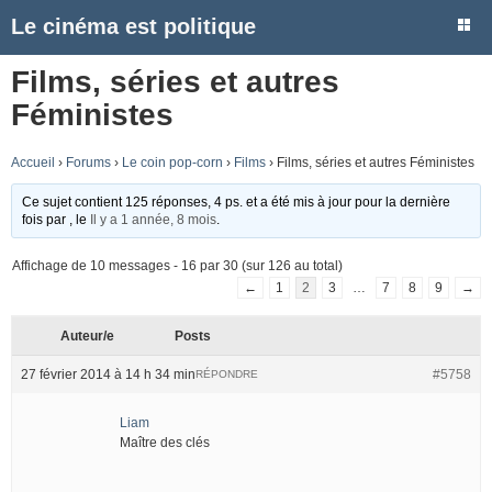
Le cinéma est politique
Films, séries et autres
Féministes
Accueil
›
Forums
›
Le coin pop-corn
›
Films
›
Films, séries et autres Féministes
Ce sujet contient 125 réponses, 4 ps. et a été mis à jour pour la dernière
fois par
, le
Il y a 1 année, 8 mois
.
Affichage de 10 messages - 16 par 30 (sur 126 au total)
←
1
2
3
…
7
8
9
→
Auteur/e
Posts
27 février 2014 à 14 h 34 min
#5758
RÉPONDRE
Liam
Maître des clés