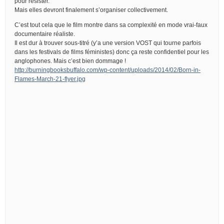
pour résister.
Mais elles devront finalement s’organiser collectivement.
C’est tout cela que le film montre dans sa complexité en mode vrai-faux
documentaire réaliste.
Il est dur à trouver sous-titré (y’a une version VOST qui tourne parfois
dans les festivals de films féministes) donc ça reste confidentiel pour les
anglophones. Mais c’est bien dommage !
http://burningbooksbuffalo.com/wp-content/uploads/2014/02/Born-in-
Flames-March-21-flyer.jpg