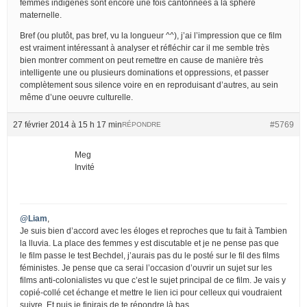
femmes indigènes sont encore une fois cantonnées à la sphère
maternelle.
Bref (ou plutôt, pas bref, vu la longueur ^^), j’ai l’impression que ce film
est vraiment intéressant à analyser et réfléchir car il me semble très
bien montrer comment on peut remettre en cause de manière très
intelligente une ou plusieurs dominations et oppressions, et passer
complètement sous silence voire en en reproduisant d’autres, au sein
même d’une oeuvre culturelle.
27 février 2014 à 15 h 17 min
#5769
RÉPONDRE
Meg
Invité
@Liam
,
Je suis bien d’accord avec les éloges et reproches que tu fait à Tambien
la lluvia. La place des femmes y est discutable et je ne pense pas que
le film passe le test Bechdel, j’aurais pas du le posté sur le fil des films
féministes. Je pense que ca serai l’occasion d’ouvrir un sujet sur les
films anti-colonialistes vu que c’est le sujet principal de ce film. Je vais y
copié-collé cet échange et mettre le lien ici pour celleux qui voudraient
suivre. Et puis je finirais de te répondre là bas.