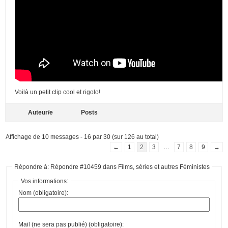
Voilà un petit clip cool et rigolo!
Auteur/e
Posts
Affichage de 10 messages - 16 par 30 (sur 126 au total)
←
1
2
3
…
7
8
9
→
Répondre à: Répondre #10459 dans Films, séries et autres Féministes
Vos informations:
Nom (obligatoire):
Mail (ne sera pas publié) (obligatoire):