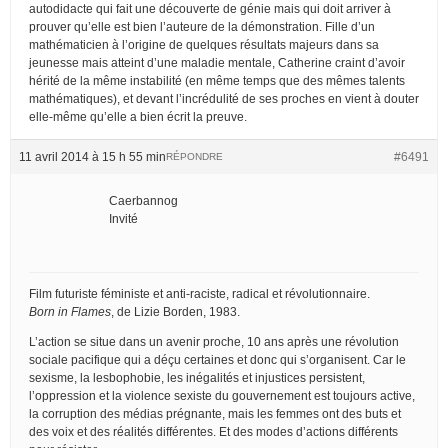
autodidacte qui fait une découverte de génie mais qui doit arriver à
prouver qu’elle est bien l’auteure de la démonstration. Fille d’un
mathématicien à l’origine de quelques résultats majeurs dans sa
jeunesse mais atteint d’une maladie mentale, Catherine craint d’avoir
hérité de la même instabilité (en même temps que des mêmes talents
mathématiques), et devant l’incrédulité de ses proches en vient à douter
elle-même qu’elle a bien écrit la preuve.
11 avril 2014 à 15 h 55 min
#6491
RÉPONDRE
Caerbannog
Invité
Film futuriste féministe et anti-raciste, radical et révolutionnaire.
Born in Flames
, de Lizie Borden, 1983.
L’action se situe dans un avenir proche, 10 ans après une révolution
sociale pacifique qui a déçu certaines et donc qui s’organisent. Car le
sexisme, la lesbophobie, les inégalités et injustices persistent,
l’oppression et la violence sexiste du gouvernement est toujours active,
la corruption des médias prégnante, mais les femmes ont des buts et
des voix et des réalités différentes. Et des modes d’actions différents