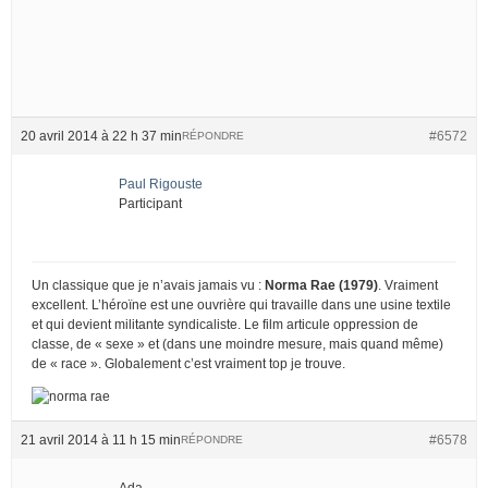
20 avril 2014 à 22 h 37 min
#6572
RÉPONDRE
Paul Rigouste
Participant
Un classique que je n’avais jamais vu :
Norma Rae (1979)
. Vraiment
excellent. L’héroïne est une ouvrière qui travaille dans une usine textile
et qui devient militante syndicaliste. Le film articule oppression de
classe, de « sexe » et (dans une moindre mesure, mais quand même)
de « race ». Globalement c’est vraiment top je trouve.
21 avril 2014 à 11 h 15 min
#6578
RÉPONDRE
Ada