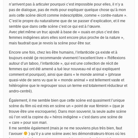
n’arrivent pas à articuler pourquoi c’est impossible pour elles, il n’y a
pas de dialogue, pas de mots pour expliquer quelque chose qu’à mon
avis cette scène décrit comme indescriptible, comme « contre-nature ».
C’est le propre du naturalisme que de se passer d’explication, et il me
semble que dans cette scène c’est ce qui est à l’œuvre.
Avec ptet même un truc ajouté à base de « ouais en plus c’est des
femmes indigènes alors elles sont encore plus proche de la nature »,
mais faudrait que je revois la scène pour être sur.
Encore une fois, chez les être humains, l’infanticide ça existe et à
toujours existé (je recommande vivement l’excellent livre « Réflexions
autour d’un taboo, l’infanticide », qui est une collection de récit de
femmes qui ont été amené a tué leur nouveau-né et qui expliquent
comment et pourquoi), ainsi que dans « le monde animal » (phrase
quasi-vide de sens vu que le « monde animal » est tellement vaste et
hétérogène que le regrouper sous un terme est totalement réducteur et
andro-centré).
Également, il me semble bien que cette scène est quasiment l’unique
scène du film où est mis en scène un « point de vue féminin » (que je
trouve être une escroquerie). Dans mon souvenir, la seule autre scène
où l’on voit la copine du « héros indigène » c’est dans une scène de
« care » pour son mari.
Il me semble également (mais je ne me souviens plus très bien, faut
l’avouer
) qu’il y a une scène avec les démonstrateurs-trices où les