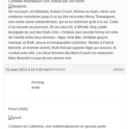
Comédie dramatique USA, réalisé par Jon Avnet
De nos jours, en Alabama, Evelyn Couch, femme au foyer, mène une
existence monotone jusqu’à ce qu’elle rencontre Ninny Threadgood,
une vieille dame extraordinaire, qui va lui redonner goût à la vie. Celle-
ci lui raconte sa jeunesse, 60 ans plus tôt, à Whistle Stop, petite
bourgade du sud des Etats-Unis. L’histoire que raconte Ninny est celle
de l’amitié entre deux femmes : Idgie, forte tête, véritable garçon
manqué, et Ruth, douce et remarquable cuisinière. Mariée à Franck
Bennett, un homme violent, Ruth finit par appeler Idgie au secours, et
s’enfuit avec elle. Les deux femmes décident d’ouvrir un restaurant.
Mais Bennett n’a pas dit son dernier mot…
22 mars 2014 à 22 h 45 min
#6058
RÉPONDRE
Arroway
Invité
Proof (2005)
L’histoire de Catherine, une mathématicienne en grande partie