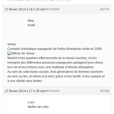
27 février 2014 à 16 h 20 min
#5774
RÉPONDRE
Meg
Invité
Volver
Comedie dramatique espagnole de Pedro Almodovar sortie en 2006
Madrid et les quartiers effervescents de la classe ouvrière, où les
immigrés des différentes provinces espagnoles partagent leurs rêves,
leur vie et leur fortune avec une multitude d’ethnies étrangères.
Au sein de cette trame sociale, trois générations de femmes survivent
au vent, au feu, et même à la mort, grâce à leur bonté, à leur audace et
à une vitalité sans limites.
27 février 2014 à 17 h 30 min
#5788
RÉPONDRE
Liam
Maître des clés