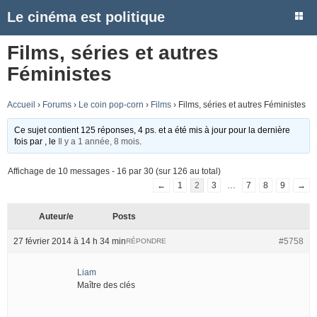
Le cinéma est politique
Films, séries et autres
Féministes
Accueil
›
Forums
›
Le coin pop-corn
›
Films
›
Films, séries et autres Féministes
Ce sujet contient 125 réponses, 4 ps. et a été mis à jour pour la dernière
fois par
, le
Il y a 1 année, 8 mois
.
Affichage de 10 messages - 16 par 30 (sur 126 au total)
←
1
2
3
…
7
8
9
→
Auteur/e
Posts
27 février 2014 à 14 h 34 min
#5758
RÉPONDRE
Liam
Maître des clés