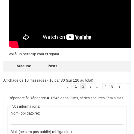
Voilà un petit clip cool et rigolo!
Auteur/e
Posts
Affichage de 10 messages - 16 par 30 (sur 126 au total)
←
1
2
3
…
7
8
9
→
Répondre à: Répondre #10546 dans Films, séries et autres Féministes
Vos informations:
Nom (obligatoire):
Mail (ne sera pas publié) (obligatoire):