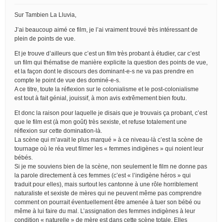
Sur Tambien La Lluvia,
J’ai beaucoup aimé ce film, je l’ai vraiment trouvé très intéressant de
plein de points de vue.
Et je trouve d’ailleurs que c’est un film très probant à étudier, car c’est
un film qui thématise de manière explicite la question des points de vue,
et la façon dont le discours des dominant-e-s ne va pas prendre en
compte le point de vue des dominé-e-s.
A ce titre, toute la réflexion sur le colonialisme et le post-colonialisme
est tout à fait génial, jouissif, à mon avis extrêmement bien foutu.
Et donc la raison pour laquelle je disais que je trouvais ça probant, c’est
que le film est (à mon goût) très sexiste, et refuse totalement une
réflexion sur cette domination-là.
La scène qui m’avait le plus marqué » à ce niveau-là c’est la scène de
tournage où le réa veut filmer les « femmes indigènes » qui noient leur
bébés.
Si je me souviens bien de la scène, non seulement le film ne donne pas
la parole directement à ces femmes (c’est « l’indigène héros » qui
traduit pour elles), mais surtout les cantonne à une rôle horriblement
naturaliste et sexiste de mères qui ne peuvent même pas comprendre
comment on pourrait éventuellement être amenée à tuer son bébé ou
même à lui faire du mal. L’assignation des femmes indigènes à leur
condition « naturelle » de mère est dans cette scène totale. Elles