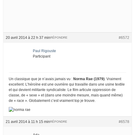
20 avril 2014 à 22 h 37 min
#6572
RÉPONDRE
Paul Rigouste
Participant
Un classique que je n’avais jamais vu :
Norma Rae (1979)
. Vraiment
excellent. L’héroïne est une ouvrière qui travaille dans une usine textile
et qui devient militante syndicaliste. Le film articule oppression de
classe, de « sexe » et (dans une moindre mesure, mais quand même)
de « race ». Globalement c’est vraiment top je trouve.
21 avril 2014 à 11 h 15 min
#6578
RÉPONDRE
Ada