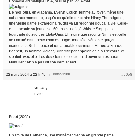
Comédie dramatique USA, réalisé par Jon Avnet
De nos jours, en Alabama, Evelyn Couch, femme au foyer, mène une
existence monotone jusqu’à ce qu’elle rencontre Ninny Threadgood,
une vieille dame extraordinaire, qui va lui redonner goût à la vie. Celle-
ci lui raconte sa jeunesse, 60 ans plus tôt, à Whistle Stop, petite
bourgade du sud des Etats-Unis. L’histoire que raconte Ninny est celle
de l’amitié entre deux femmes : Idgie, forte tête, véritable garçon
manqué, et Ruth, douce et remarquable cuisinière. Mariée à Franck
Bennett, un homme violent, Ruth finit par appeler Idgie au secours, et
s’enfuit avec elle. Les deux femmes décident d’ouvrir un restaurant.
Mais Bennett n’a pas dit son dernier mot…
22 mars 2014 à 22 h 45 min
#6058
RÉPONDRE
Arroway
Invité
Proof (2005)
L’histoire de Catherine, une mathématicienne en grande partie