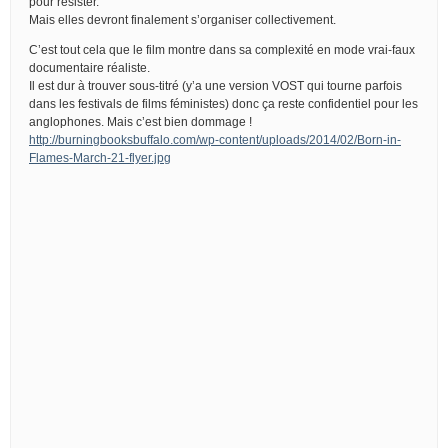
pour résister.
Mais elles devront finalement s’organiser collectivement.
C’est tout cela que le film montre dans sa complexité en mode vrai-faux
documentaire réaliste.
Il est dur à trouver sous-titré (y’a une version VOST qui tourne parfois
dans les festivals de films féministes) donc ça reste confidentiel pour les
anglophones. Mais c’est bien dommage !
http://burningbooksbuffalo.com/wp-content/uploads/2014/02/Born-in-
Flames-March-21-flyer.jpg