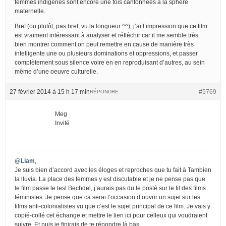
femmes indigènes sont encore une fois cantonnées à la sphère
maternelle.
Bref (ou plutôt, pas bref, vu la longueur ^^), j’ai l’impression que ce film
est vraiment intéressant à analyser et réfléchir car il me semble très
bien montrer comment on peut remettre en cause de manière très
intelligente une ou plusieurs dominations et oppressions, et passer
complètement sous silence voire en en reproduisant d’autres, au sein
même d’une oeuvre culturelle.
27 février 2014 à 15 h 17 min
#5769
RÉPONDRE
Meg
Invité
@Liam
,
Je suis bien d’accord avec les éloges et reproches que tu fait à Tambien
la lluvia. La place des femmes y est discutable et je ne pense pas que
le film passe le test Bechdel, j’aurais pas du le posté sur le fil des films
féministes. Je pense que ca serai l’occasion d’ouvrir un sujet sur les
films anti-colonialistes vu que c’est le sujet principal de ce film. Je vais y
copié-collé cet échange et mettre le lien ici pour celleux qui voudraient
suivre. Et puis je finirais de te répondre là bas.