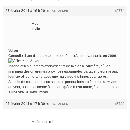
27 février 2014 à 16 h 20 min
#5774
RÉPONDRE
Meg
Invité
Volver
Comedie dramatique espagnole de Pedro Almodovar sortie en 2006
Madrid et les quartiers effervescents de la classe ouvrière, où les
immigrés des différentes provinces espagnoles partagent leurs rêves,
leur vie et leur fortune avec une multitude d’ethnies étrangères.
Au sein de cette trame sociale, trois générations de femmes survivent
au vent, au feu, et même à la mort, grâce à leur bonté, à leur audace et
à une vitalité sans limites.
27 février 2014 à 17 h 30 min
#5788
RÉPONDRE
Liam
Maître des clés