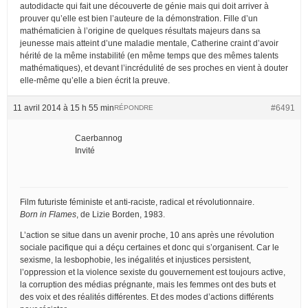
autodidacte qui fait une découverte de génie mais qui doit arriver à
prouver qu’elle est bien l’auteure de la démonstration. Fille d’un
mathématicien à l’origine de quelques résultats majeurs dans sa
jeunesse mais atteint d’une maladie mentale, Catherine craint d’avoir
hérité de la même instabilité (en même temps que des mêmes talents
mathématiques), et devant l’incrédulité de ses proches en vient à douter
elle-même qu’elle a bien écrit la preuve.
11 avril 2014 à 15 h 55 min
#6491
RÉPONDRE
Caerbannog
Invité
Film futuriste féministe et anti-raciste, radical et révolutionnaire.
Born in Flames
, de Lizie Borden, 1983.
L’action se situe dans un avenir proche, 10 ans après une révolution
sociale pacifique qui a déçu certaines et donc qui s’organisent. Car le
sexisme, la lesbophobie, les inégalités et injustices persistent,
l’oppression et la violence sexiste du gouvernement est toujours active,
la corruption des médias prégnante, mais les femmes ont des buts et
des voix et des réalités différentes. Et des modes d’actions différents