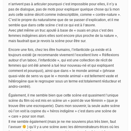
n’arrivent pas à articuler pourquoi c’est impossible pour elles, il n’y a
pas de dialogue, pas de mots pour expliquer quelque chose qu’à mon
avis cette scène décrit comme indescriptible, comme « contre-nature ».
C’est le propre du naturalisme que de se passer d’explication, et il me
semble que dans cette scène c’est ce qui est à l’œuvre.
Avec ptet même un truc ajouté à base de « ouais en plus c’est des
femmes indigènes alors elles sont encore plus proche de la nature »,
mais faudrait que je revois la scène pour être sur.
Encore une fois, chez les être humains, l’infanticide ça existe et à
toujours existé (je recommande vivement l’excellent livre « Réflexions
autour d’un taboo, l’infanticide », qui est une collection de récit de
femmes qui ont été amené a tué leur nouveau-né et qui expliquent
comment et pourquoi), ainsi que dans « le monde animal » (phrase
quasi-vide de sens vu que le « monde animal » est tellement vaste et
hétérogène que le regrouper sous un terme est totalement réducteur et
andro-centré).
Également, il me semble bien que cette scène est quasiment l’unique
scène du film où est mis en scène un « point de vue féminin » (que je
trouve être une escroquerie). Dans mon souvenir, la seule autre scène
où l’on voit la copine du « héros indigène » c’est dans une scène de
« care » pour son mari.
Il me semble également (mais je ne me souviens plus très bien, faut
l’avouer
) qu’il y a une scène avec les démonstrateurs-trices où les