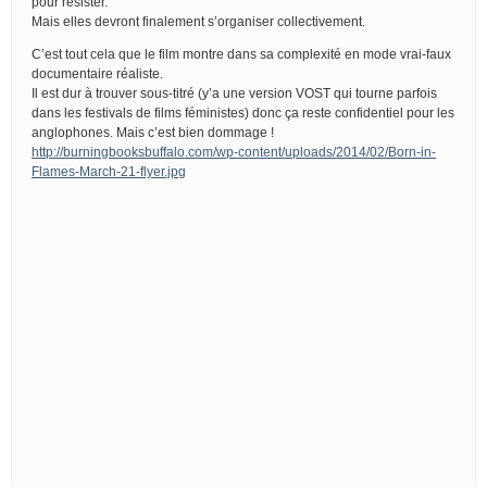
pour résister.
Mais elles devront finalement s’organiser collectivement.
C’est tout cela que le film montre dans sa complexité en mode vrai-faux
documentaire réaliste.
Il est dur à trouver sous-titré (y’a une version VOST qui tourne parfois
dans les festivals de films féministes) donc ça reste confidentiel pour les
anglophones. Mais c’est bien dommage !
http://burningbooksbuffalo.com/wp-content/uploads/2014/02/Born-in-
Flames-March-21-flyer.jpg