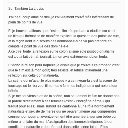
Sur Tambien La Lluvia,
J’ai beaucoup aimé ce film, je l’ai vraiment trouvé très intéressant de
plein de points de vue.
Et je trouve d’ailleurs que c’est un film très probant à étudier, car c’est
un film qui thématise de manière explicite la question des points de vue,
et la façon dont le discours des dominant-e-s ne va pas prendre en
compte le point de vue des dominé-e-s.
A ce titre, toute la réflexion sur le colonialisme et le post-colonialisme
est tout à fait génial, jouissif, à mon avis extrêmement bien foutu.
Et donc la raison pour laquelle je disais que je trouvais ça probant, c’est
que le film est (à mon goût) très sexiste, et refuse totalement une
réflexion sur cette domination-là.
La scène qui m’avait le plus marqué » à ce niveau-là c’est la scène de
tournage où le réa veut filmer les « femmes indigènes » qui noient leur
bébés.
Si je me souviens bien de la scène, non seulement le film ne donne pas
la parole directement à ces femmes (c’est « l’indigène héros » qui
traduit pour elles), mais surtout les cantonne à une rôle horriblement
naturaliste et sexiste de mères qui ne peuvent même pas comprendre
comment on pourrait éventuellement être amenée à tuer son bébé ou
même à lui faire du mal. L’assignation des femmes indigènes à leur
condition « naturelle » de mère est dans cette scène totale. Elles