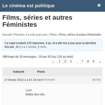
Le cinéma est politique
Films, séries et autres
Féministes
Accueil
›
Forums
›
Le coin pop-corn
›
Films
›
Films, séries et autres Féministes
Ce sujet contient 125 réponses, 4 ps. et a été mis à jour pour la dernière
fois par
, le
Il y a 1 année, 8 mois
.
Affichage de 10 messages - 16 par 30 (sur 126 au total)
←
1
2
3
…
7
8
9
→
Auteur/e
Posts
27 février 2014 à 14 h 34 min
#5758
RÉPONDRE
Liam
Maître des clés