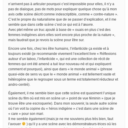
n’arrivent pas à articuler pourquoi c’est impossible pour elles, il n’y a
pas de dialogue, pas de mots pour expliquer quelque chose qu’à mon
avis cette scène décrit comme indescriptible, comme « contre-nature ».
C’est le propre du naturalisme que de se passer d’explication, et il me
semble que dans cette scène c’est ce qui est à l’œuvre.
Avec ptet même un truc ajouté à base de « ouais en plus c’est des
femmes indigènes alors elles sont encore plus proche de la nature »,
mais faudrait que je revois la scène pour être sur.
Encore une fois, chez les être humains, l’infanticide ça existe et à
toujours existé (je recommande vivement l’excellent livre « Réflexions
autour d’un taboo, l’infanticide », qui est une collection de récit de
femmes qui ont été amené a tué leur nouveau-né et qui expliquent
comment et pourquoi), ainsi que dans « le monde animal » (phrase
quasi-vide de sens vu que le « monde animal » est tellement vaste et
hétérogène que le regrouper sous un terme est totalement réducteur et
andro-centré).
Également, il me semble bien que cette scène est quasiment l’unique
scène du film où est mis en scène un « point de vue féminin » (que je
trouve être une escroquerie). Dans mon souvenir, la seule autre scène
où l’on voit la copine du « héros indigène » c’est dans une scène de
« care » pour son mari.
Il me semble également (mais je ne me souviens plus très bien, faut
l’avouer
) qu’il y a une scène avec les démonstrateurs-trices où les