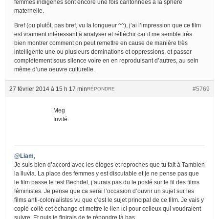
femmes indigènes sont encore une fois cantonnées à la sphère
maternelle.
Bref (ou plutôt, pas bref, vu la longueur ^^), j’ai l’impression que ce film
est vraiment intéressant à analyser et réfléchir car il me semble très
bien montrer comment on peut remettre en cause de manière très
intelligente une ou plusieurs dominations et oppressions, et passer
complètement sous silence voire en en reproduisant d’autres, au sein
même d’une oeuvre culturelle.
27 février 2014 à 15 h 17 min
#5769
RÉPONDRE
Meg
Invité
@Liam
,
Je suis bien d’accord avec les éloges et reproches que tu fait à Tambien
la lluvia. La place des femmes y est discutable et je ne pense pas que
le film passe le test Bechdel, j’aurais pas du le posté sur le fil des films
féministes. Je pense que ca serai l’occasion d’ouvrir un sujet sur les
films anti-colonialistes vu que c’est le sujet principal de ce film. Je vais y
copié-collé cet échange et mettre le lien ici pour celleux qui voudraient
suivre. Et puis je finirais de te répondre là bas.