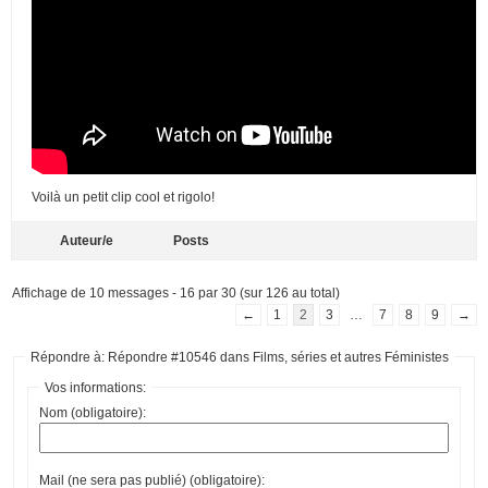
Voilà un petit clip cool et rigolo!
Auteur/e
Posts
Affichage de 10 messages - 16 par 30 (sur 126 au total)
←
1
2
3
…
7
8
9
→
Répondre à: Répondre #10546 dans Films, séries et autres Féministes
Vos informations:
Nom (obligatoire):
Mail (ne sera pas publié) (obligatoire):