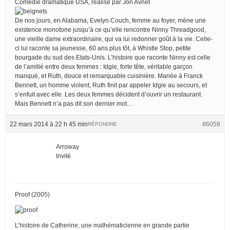
Comédie dramatique USA, réalisé par Jon Avnet
De nos jours, en Alabama, Evelyn Couch, femme au foyer, mène une
existence monotone jusqu’à ce qu’elle rencontre Ninny Threadgood,
une vieille dame extraordinaire, qui va lui redonner goût à la vie. Celle-
ci lui raconte sa jeunesse, 60 ans plus tôt, à Whistle Stop, petite
bourgade du sud des Etats-Unis. L’histoire que raconte Ninny est celle
de l’amitié entre deux femmes : Idgie, forte tête, véritable garçon
manqué, et Ruth, douce et remarquable cuisinière. Mariée à Franck
Bennett, un homme violent, Ruth finit par appeler Idgie au secours, et
s’enfuit avec elle. Les deux femmes décident d’ouvrir un restaurant.
Mais Bennett n’a pas dit son dernier mot…
22 mars 2014 à 22 h 45 min
#6058
RÉPONDRE
Arroway
Invité
Proof (2005)
L’histoire de Catherine, une mathématicienne en grande partie