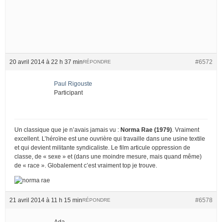
20 avril 2014 à 22 h 37 min
#6572
RÉPONDRE
Paul Rigouste
Participant
Un classique que je n’avais jamais vu :
Norma Rae (1979)
. Vraiment
excellent. L’héroïne est une ouvrière qui travaille dans une usine textile
et qui devient militante syndicaliste. Le film articule oppression de
classe, de « sexe » et (dans une moindre mesure, mais quand même)
de « race ». Globalement c’est vraiment top je trouve.
21 avril 2014 à 11 h 15 min
#6578
RÉPONDRE
Ada