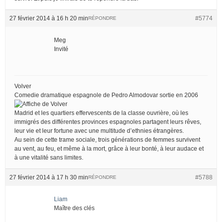
27 février 2014 à 16 h 20 min
#5774
RÉPONDRE
Meg
Invité
Volver
Comedie dramatique espagnole de Pedro Almodovar sortie en 2006
Madrid et les quartiers effervescents de la classe ouvrière, où les
immigrés des différentes provinces espagnoles partagent leurs rêves,
leur vie et leur fortune avec une multitude d’ethnies étrangères.
Au sein de cette trame sociale, trois générations de femmes survivent
au vent, au feu, et même à la mort, grâce à leur bonté, à leur audace et
à une vitalité sans limites.
27 février 2014 à 17 h 30 min
#5788
RÉPONDRE
Liam
Maître des clés