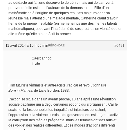
autodidacte qui fait une découverte de génie mais qui doit arriver à
prouver qu’elle est bien l’auteure de la démonstration. Fille d’un
mathématicien à l’origine de quelques résultats majeurs dans sa
jeunesse mais atteint d’une maladie mentale, Catherine craint d’avoir
hérité de la même instabilité (en même temps que des mêmes talents
mathématiques), et devant l’incrédulité de ses proches en vient à douter
elle-même qu’elle a bien écrit la preuve.
11 avril 2014 à 15 h 55 min
#6491
RÉPONDRE
Caerbannog
Invité
Film futuriste féministe et anti-raciste, radical et révolutionnaire.
Born in Flames
, de Lizie Borden, 1983.
L’action se situe dans un avenir proche, 10 ans après une révolution
sociale pacifique qui a déçu certaines et donc qui s’organisent. Car le
sexisme, la lesbophobie, les inégalités et injustices persistent,
l’oppression et la violence sexiste du gouvernement est toujours active,
la corruption des médias prégnante, mais les femmes ont des buts et
des voix et des réalités différentes. Et des modes d’actions différents