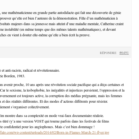
e, une mathématicienne en grande partie autodidacte qui fait une découverte de génie
 prouver qu’elle est bien l’auteure de la démonstration. Fille d’un mathématicien à
ésultats majeurs dans sa jeunesse mais atteint d’une maladie mentale, Catherine craint
ême instabilité (en même temps que des mêmes talents mathématiques), et devant
oches en vient à douter elle-même qu’elle a bien écrit la preuve.
#6491
RÉPONDRE
 et anti-raciste, radical et révolutionnaire.
izie Borden, 1983.
un avenir proche, 10 ans après une révolution sociale pacifique qui a déçu certaines et
ar le sexisme, la lesbophobie, les inégalités et injustices persistent, l’oppression et la
uvernement est toujours active, la corruption des médias prégnante, mais les femmes
x et des réalités différentes. Et des modes d’actions différents pour résister.
alement s’organiser collectivement.
 film montre dans sa complexité en mode vrai-faux documentaire réaliste.
us-titré (y’a une version VOST qui tourne parfois dans les festivals de films
ste confidentiel pour les anglophones. Mais c’est bien dommage !
ffalo.com/wp-content/uploads/2014/02/Born-in-Flames-March-21-flyer.jpg