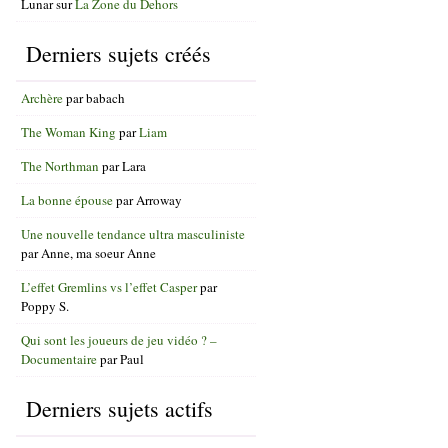
Lunar
sur
La Zone du Dehors
Derniers sujets créés
Archère
par
babach
The Woman King
par
Liam
The Northman
par
Lara
La bonne épouse
par
Arroway
Une nouvelle tendance ultra masculiniste
par
Anne, ma soeur Anne
L’effet Gremlins vs l’effet Casper
par
Poppy S.
Qui sont les joueurs de jeu vidéo ? –
Documentaire
par
Paul
Derniers sujets actifs