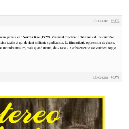
#6572
RÉPONDRE
avais jamais vu :
Norma Rae (1979)
. Vraiment excellent. L’héroïne est une ouvrière
sine textile et qui devient militante syndicaliste. Le film articule oppression de classe,
une moindre mesure, mais quand même) de « race ». Globalement c’est vraiment top je
#6578
RÉPONDRE