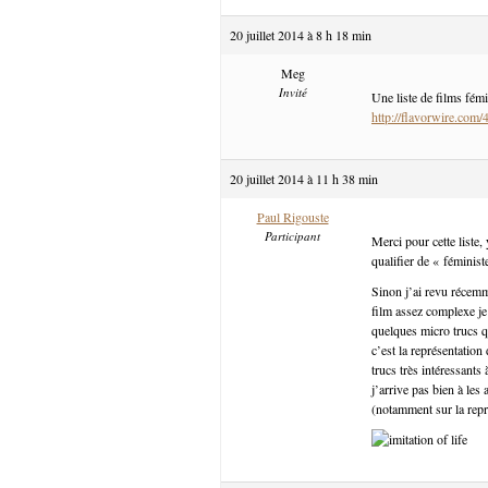
20 juillet 2014 à 8 h 18 min
Meg
Invité
Une liste de films fémi
http://flavorwire.com/
20 juillet 2014 à 11 h 38 min
Paul Rigouste
Participant
Merci pour cette liste, 
qualifier de « féminis
Sinon j’ai revu récemm
film assez complexe je
quelques micro trucs q
c’est la représentation 
trucs très intéressant
j’arrive pas bien à les
(notamment sur la repré