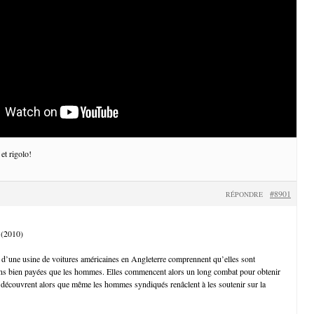
 et rigolo!
#8901
RÉPONDRE
 (2010)
 d’une usine de voitures américaines en Angleterre comprennent qu’elles sont
s bien payées que les hommes. Elles commencent alors un long combat pour obtenir
 et découvrent alors que même les hommes syndiqués renâclent à les soutenir sur la