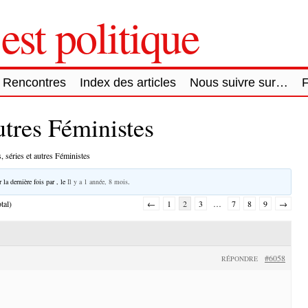
est politique
Rencontres
Index des articles
Nous suivre sur…
autres Féministes
, séries et autres Féministes
 la dernière fois par
, le
Il y a 1 année, 8 mois
.
tal)
←
1
2
3
…
7
8
9
→
#6058
RÉPONDRE