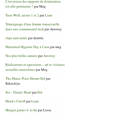
L’inversion des rapports de domination
est-elle pertinente ?
par
Meg
Teen Wolf, saison 1 et 2
par
Liam
Témoignage d'une femme transexuelle
dans une communauté tech
par
Arroway
clips mal-aimés
par
derrida
Menstrual Hygiene Day à Caen
par
meg
Nos plus belles années
par
Arroway
Réalisateurs et agresseurs – art et violence
sexuelles masculines
par
Meg
The Manic Pixie Dream Girl
par
Kikuchiyo
Sia – Elastic Heart
par
Eld
Meek's Cutoff
par
Liam
Hunger games 4: la fin
par
Lison