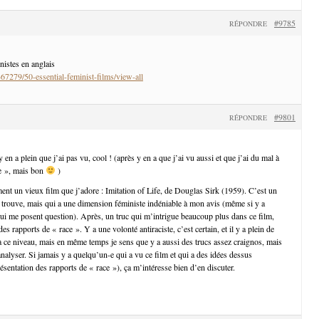
#9785
RÉPONDRE
nistes en anglais
467279/50-essential-feminist-films/view-all
#9801
RÉPONDRE
y en a plein que j’ai pas vu, cool ! (après y en a que j’ai vu aussi et que j’ai du mal à
te », mais bon
)
ent un vieux film que j’adore : Imitation of Life, de Douglas Sirk (1959). C’est un
 trouve, mais qui a une dimension féministe indéniable à mon avis (même si y a
ui me posent question). Après, un truc qui m’intrigue beaucoup plus dans ce film,
des rapports de « race ». Y a une volonté antiraciste, c’est certain, et il y a plein de
s à ce niveau, mais en même temps je sens que y a aussi des trucs assez craignos, mais
 analyser. Si jamais y a quelqu’un-e qui a vu ce film et qui a des idées dessus
sentation des rapports de « race »), ça m’intéresse bien d’en discuter.