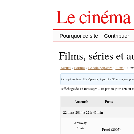
Le cinéma 
Pourquoi ce site
Contribuer
Films, séries et 
Accueil
›
Forums
›
Le coin pop-corn
›
Films
›
Films
Ce sujet contient 125 réponses, 4 ps. et a été mis à jour pour
Affichage de 15 messages - 16 par 30 (sur 126 au to
Auteur/e
Posts
22 mars 2014 à 22 h 45 min
Arroway
Invité
Proof (2005)