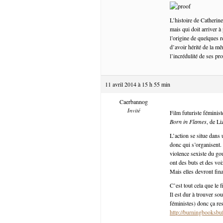
L’histoire de Catherin
mais qui doit arriver à
l’origine de quelques r
d’avoir hérité de la m
l’incrédulité de ses pr
11 avril 2014 à 15 h 55 min
Caerbannog
Invité
Film futuriste féministe
Born in Flames
, de L
L’action se situe dans 
donc qui s’organisent. C
violence sexiste du go
ont des buts et des voi
Mais elles devront fin
C’est tout cela que le
Il est dur à trouver so
féministes) donc ça re
http://burningbooksbu