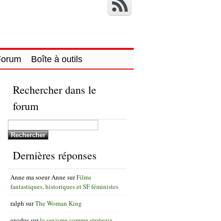
Forum
Boîte à outils
Rechercher dans le
forum
Dernières réponses
Anne ma soeur Anne
sur
Films
fantastiques, historiques et SF féministes
ralph
sur
The Woman King
exodus
sur
le sexisme comme strategie