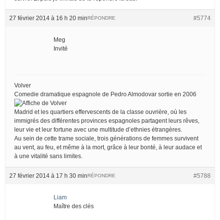
27 février 2014 à 16 h 20 min
#5774
RÉPONDRE
Meg
Invité
Volver
Comedie dramatique espagnole de Pedro Almodovar sortie en 2006
Madrid et les quartiers effervescents de la classe ouvrière, où les
immigrés des différentes provinces espagnoles partagent leurs rêves,
leur vie et leur fortune avec une multitude d’ethnies étrangères.
Au sein de cette trame sociale, trois générations de femmes survivent
au vent, au feu, et même à la mort, grâce à leur bonté, à leur audace et
à une vitalité sans limites.
27 février 2014 à 17 h 30 min
#5788
RÉPONDRE
Liam
Maître des clés