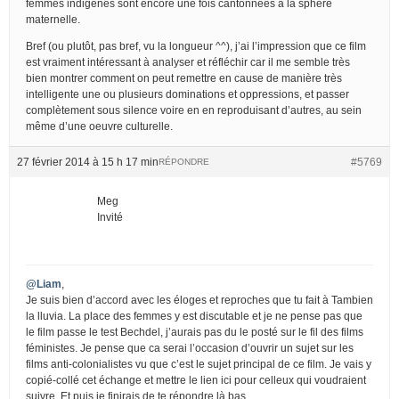
femmes indigènes sont encore une fois cantonnées à la sphère
maternelle.
Bref (ou plutôt, pas bref, vu la longueur ^^), j’ai l’impression que ce film
est vraiment intéressant à analyser et réfléchir car il me semble très
bien montrer comment on peut remettre en cause de manière très
intelligente une ou plusieurs dominations et oppressions, et passer
complètement sous silence voire en en reproduisant d’autres, au sein
même d’une oeuvre culturelle.
27 février 2014 à 15 h 17 min
#5769
RÉPONDRE
Meg
Invité
@Liam
,
Je suis bien d’accord avec les éloges et reproches que tu fait à Tambien
la lluvia. La place des femmes y est discutable et je ne pense pas que
le film passe le test Bechdel, j’aurais pas du le posté sur le fil des films
féministes. Je pense que ca serai l’occasion d’ouvrir un sujet sur les
films anti-colonialistes vu que c’est le sujet principal de ce film. Je vais y
copié-collé cet échange et mettre le lien ici pour celleux qui voudraient
suivre. Et puis je finirais de te répondre là bas.