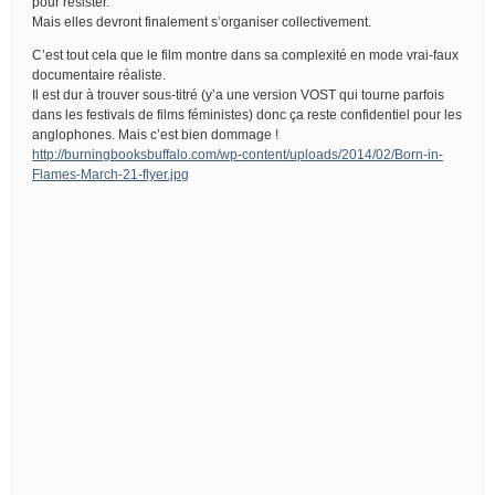
pour résister.
Mais elles devront finalement s’organiser collectivement.
C’est tout cela que le film montre dans sa complexité en mode vrai-faux
documentaire réaliste.
Il est dur à trouver sous-titré (y’a une version VOST qui tourne parfois
dans les festivals de films féministes) donc ça reste confidentiel pour les
anglophones. Mais c’est bien dommage !
http://burningbooksbuffalo.com/wp-content/uploads/2014/02/Born-in-
Flames-March-21-flyer.jpg