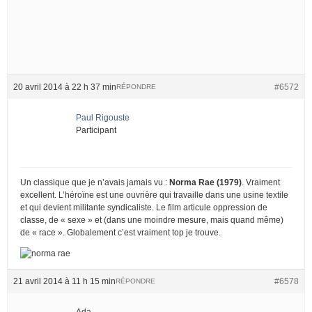
20 avril 2014 à 22 h 37 min
#6572
RÉPONDRE
Paul Rigouste
Participant
Un classique que je n’avais jamais vu :
Norma Rae (1979)
. Vraiment
excellent. L’héroïne est une ouvrière qui travaille dans une usine textile
et qui devient militante syndicaliste. Le film articule oppression de
classe, de « sexe » et (dans une moindre mesure, mais quand même)
de « race ». Globalement c’est vraiment top je trouve.
21 avril 2014 à 11 h 15 min
#6578
RÉPONDRE
Ada