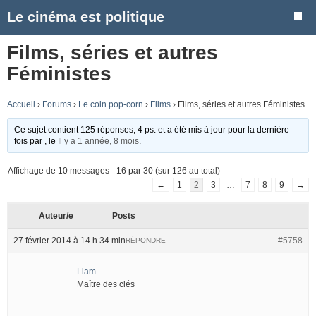
Le cinéma est politique
Films, séries et autres
Féministes
Accueil
›
Forums
›
Le coin pop-corn
›
Films
›
Films, séries et autres Féministes
Ce sujet contient 125 réponses, 4 ps. et a été mis à jour pour la dernière
fois par
, le
Il y a 1 année, 8 mois
.
Affichage de 10 messages - 16 par 30 (sur 126 au total)
←
1
2
3
…
7
8
9
→
Auteur/e
Posts
27 février 2014 à 14 h 34 min
#5758
RÉPONDRE
Liam
Maître des clés