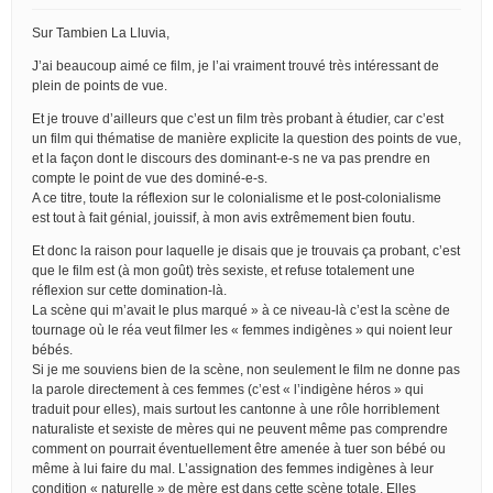
Sur Tambien La Lluvia,
J’ai beaucoup aimé ce film, je l’ai vraiment trouvé très intéressant de
plein de points de vue.
Et je trouve d’ailleurs que c’est un film très probant à étudier, car c’est
un film qui thématise de manière explicite la question des points de vue,
et la façon dont le discours des dominant-e-s ne va pas prendre en
compte le point de vue des dominé-e-s.
A ce titre, toute la réflexion sur le colonialisme et le post-colonialisme
est tout à fait génial, jouissif, à mon avis extrêmement bien foutu.
Et donc la raison pour laquelle je disais que je trouvais ça probant, c’est
que le film est (à mon goût) très sexiste, et refuse totalement une
réflexion sur cette domination-là.
La scène qui m’avait le plus marqué » à ce niveau-là c’est la scène de
tournage où le réa veut filmer les « femmes indigènes » qui noient leur
bébés.
Si je me souviens bien de la scène, non seulement le film ne donne pas
la parole directement à ces femmes (c’est « l’indigène héros » qui
traduit pour elles), mais surtout les cantonne à une rôle horriblement
naturaliste et sexiste de mères qui ne peuvent même pas comprendre
comment on pourrait éventuellement être amenée à tuer son bébé ou
même à lui faire du mal. L’assignation des femmes indigènes à leur
condition « naturelle » de mère est dans cette scène totale. Elles