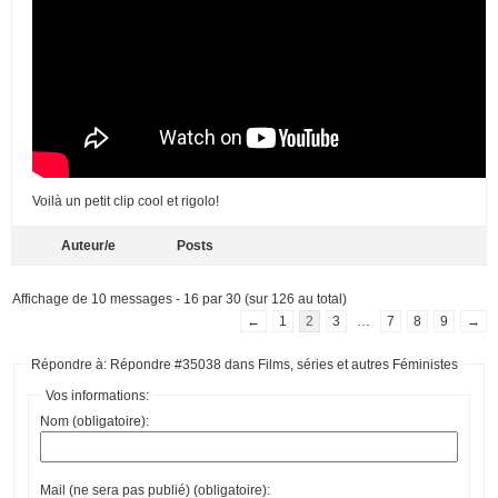
Voilà un petit clip cool et rigolo!
Auteur/e
Posts
Affichage de 10 messages - 16 par 30 (sur 126 au total)
←
1
2
3
…
7
8
9
→
Répondre à: Répondre #35038 dans Films, séries et autres Féministes
Vos informations:
Nom (obligatoire):
Mail (ne sera pas publié) (obligatoire):