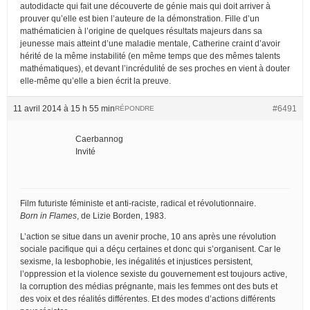
autodidacte qui fait une découverte de génie mais qui doit arriver à
prouver qu’elle est bien l’auteure de la démonstration. Fille d’un
mathématicien à l’origine de quelques résultats majeurs dans sa
jeunesse mais atteint d’une maladie mentale, Catherine craint d’avoir
hérité de la même instabilité (en même temps que des mêmes talents
mathématiques), et devant l’incrédulité de ses proches en vient à douter
elle-même qu’elle a bien écrit la preuve.
11 avril 2014 à 15 h 55 min
#6491
RÉPONDRE
Caerbannog
Invité
Film futuriste féministe et anti-raciste, radical et révolutionnaire.
Born in Flames
, de Lizie Borden, 1983.
L’action se situe dans un avenir proche, 10 ans après une révolution
sociale pacifique qui a déçu certaines et donc qui s’organisent. Car le
sexisme, la lesbophobie, les inégalités et injustices persistent,
l’oppression et la violence sexiste du gouvernement est toujours active,
la corruption des médias prégnante, mais les femmes ont des buts et
des voix et des réalités différentes. Et des modes d’actions différents