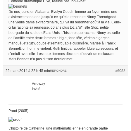
Comédie dramatique USA, réalisé par Jon Avnet
De nos jours, en Alabama, Evelyn Couch, femme au foyer, mène une
existence monotone jusqu’à ce qu’elle rencontre Ninny Threadgood,
une vieille dame extraordinaire, qui va lui redonner goût à la vie. Celle-
ci lui raconte sa jeunesse, 60 ans plus tôt, à Whistle Stop, petite
bourgade du sud des Etats-Unis. L’histoire que raconte Ninny est celle
de l’amitié entre deux femmes : Idgie, forte tête, véritable garçon
manqué, et Ruth, douce et remarquable cuisinière. Mariée à Franck
Bennett, un homme violent, Ruth finit par appeler Idgie au secours, et
s’enfuit avec elle. Les deux femmes décident d’ouvrir un restaurant.
Mais Bennett n’a pas dit son dernier mot…
22 mars 2014 à 22 h 45 min
#6058
RÉPONDRE
Arroway
Invité
Proof (2005)
L’histoire de Catherine, une mathématicienne en grande partie