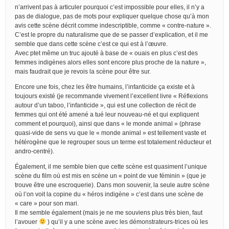
n’arrivent pas à articuler pourquoi c’est impossible pour elles, il n’y a
pas de dialogue, pas de mots pour expliquer quelque chose qu’à mon
avis cette scène décrit comme indescriptible, comme « contre-nature ».
C’est le propre du naturalisme que de se passer d’explication, et il me
semble que dans cette scène c’est ce qui est à l’œuvre.
Avec ptet même un truc ajouté à base de « ouais en plus c’est des
femmes indigènes alors elles sont encore plus proche de la nature »,
mais faudrait que je revois la scène pour être sur.
Encore une fois, chez les être humains, l’infanticide ça existe et à
toujours existé (je recommande vivement l’excellent livre « Réflexions
autour d’un taboo, l’infanticide », qui est une collection de récit de
femmes qui ont été amené a tué leur nouveau-né et qui expliquent
comment et pourquoi), ainsi que dans « le monde animal » (phrase
quasi-vide de sens vu que le « monde animal » est tellement vaste et
hétérogène que le regrouper sous un terme est totalement réducteur et
andro-centré).
Également, il me semble bien que cette scène est quasiment l’unique
scène du film où est mis en scène un « point de vue féminin » (que je
trouve être une escroquerie). Dans mon souvenir, la seule autre scène
où l’on voit la copine du « héros indigène » c’est dans une scène de
« care » pour son mari.
Il me semble également (mais je ne me souviens plus très bien, faut
l’avouer
) qu’il y a une scène avec les démonstrateurs-trices où les