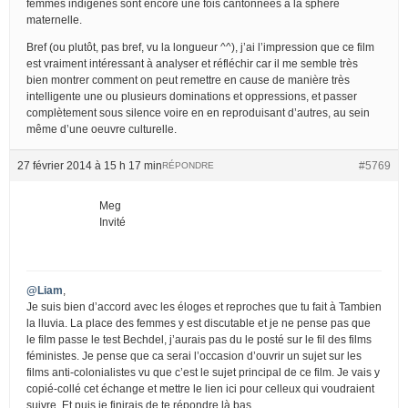
femmes indigènes sont encore une fois cantonnées à la sphère
maternelle.
Bref (ou plutôt, pas bref, vu la longueur ^^), j’ai l’impression que ce film
est vraiment intéressant à analyser et réfléchir car il me semble très
bien montrer comment on peut remettre en cause de manière très
intelligente une ou plusieurs dominations et oppressions, et passer
complètement sous silence voire en en reproduisant d’autres, au sein
même d’une oeuvre culturelle.
27 février 2014 à 15 h 17 min
#5769
RÉPONDRE
Meg
Invité
@Liam
,
Je suis bien d’accord avec les éloges et reproches que tu fait à Tambien
la lluvia. La place des femmes y est discutable et je ne pense pas que
le film passe le test Bechdel, j’aurais pas du le posté sur le fil des films
féministes. Je pense que ca serai l’occasion d’ouvrir un sujet sur les
films anti-colonialistes vu que c’est le sujet principal de ce film. Je vais y
copié-collé cet échange et mettre le lien ici pour celleux qui voudraient
suivre. Et puis je finirais de te répondre là bas.