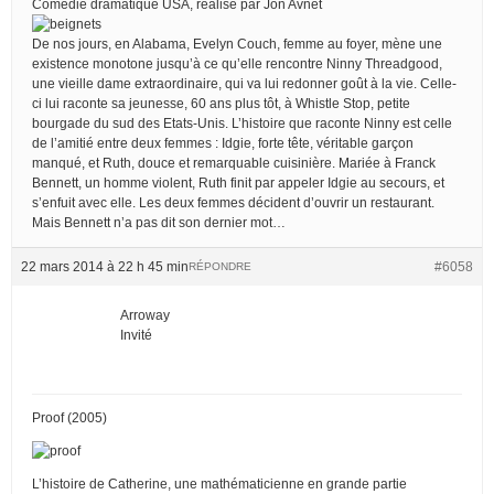
Comédie dramatique USA, réalisé par Jon Avnet
De nos jours, en Alabama, Evelyn Couch, femme au foyer, mène une
existence monotone jusqu’à ce qu’elle rencontre Ninny Threadgood,
une vieille dame extraordinaire, qui va lui redonner goût à la vie. Celle-
ci lui raconte sa jeunesse, 60 ans plus tôt, à Whistle Stop, petite
bourgade du sud des Etats-Unis. L’histoire que raconte Ninny est celle
de l’amitié entre deux femmes : Idgie, forte tête, véritable garçon
manqué, et Ruth, douce et remarquable cuisinière. Mariée à Franck
Bennett, un homme violent, Ruth finit par appeler Idgie au secours, et
s’enfuit avec elle. Les deux femmes décident d’ouvrir un restaurant.
Mais Bennett n’a pas dit son dernier mot…
22 mars 2014 à 22 h 45 min
#6058
RÉPONDRE
Arroway
Invité
Proof (2005)
L’histoire de Catherine, une mathématicienne en grande partie