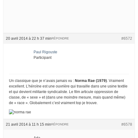
20 avril 2014 à 22 h 37 min
#6572
RÉPONDRE
Paul Rigouste
Participant
Un classique que je n’avais jamais vu :
Norma Rae (1979)
. Vraiment
excellent. L’héroïne est une ouvrière qui travaille dans une usine textile
et qui devient militante syndicaliste. Le film articule oppression de
classe, de « sexe » et (dans une moindre mesure, mais quand même)
de « race ». Globalement c’est vraiment top je trouve.
21 avril 2014 à 11 h 15 min
#6578
RÉPONDRE
Ada