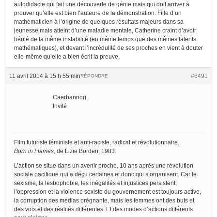
autodidacte qui fait une découverte de génie mais qui doit arriver à
prouver qu’elle est bien l’auteure de la démonstration. Fille d’un
mathématicien à l’origine de quelques résultats majeurs dans sa
jeunesse mais atteint d’une maladie mentale, Catherine craint d’avoir
hérité de la même instabilité (en même temps que des mêmes talents
mathématiques), et devant l’incrédulité de ses proches en vient à douter
elle-même qu’elle a bien écrit la preuve.
11 avril 2014 à 15 h 55 min
#6491
RÉPONDRE
Caerbannog
Invité
Film futuriste féministe et anti-raciste, radical et révolutionnaire.
Born in Flames
, de Lizie Borden, 1983.
L’action se situe dans un avenir proche, 10 ans après une révolution
sociale pacifique qui a déçu certaines et donc qui s’organisent. Car le
sexisme, la lesbophobie, les inégalités et injustices persistent,
l’oppression et la violence sexiste du gouvernement est toujours active,
la corruption des médias prégnante, mais les femmes ont des buts et
des voix et des réalités différentes. Et des modes d’actions différents