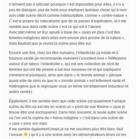
n’arrivent pas à articuler pourquoi c’est impossible pour elles, il n’y a
pas de dialogue, pas de mots pour expliquer quelque chose qu’à mon
avis cette scène décrit comme indescriptible, comme « contre-nature ».
C’est le propre du naturalisme que de se passer d’explication, et il me
semble que dans cette scène c’est ce qui est à l’œuvre.
Avec ptet même un truc ajouté à base de « ouais en plus c’est des
femmes indigènes alors elles sont encore plus proche de la nature »,
mais faudrait que je revois la scène pour être sur.
Encore une fois, chez les être humains, l’infanticide ça existe et à
toujours existé (je recommande vivement l’excellent livre « Réflexions
autour d’un taboo, l’infanticide », qui est une collection de récit de
femmes qui ont été amené a tué leur nouveau-né et qui expliquent
comment et pourquoi), ainsi que dans « le monde animal » (phrase
quasi-vide de sens vu que le « monde animal » est tellement vaste et
hétérogène que le regrouper sous un terme est totalement réducteur et
andro-centré).
Également, il me semble bien que cette scène est quasiment l’unique
scène du film où est mis en scène un « point de vue féminin » (que je
trouve être une escroquerie). Dans mon souvenir, la seule autre scène
où l’on voit la copine du « héros indigène » c’est dans une scène de
« care » pour son mari.
Il me semble également (mais je ne me souviens plus très bien, faut
l’avouer
) qu’il y a une scène avec les démonstrateurs-trices où les