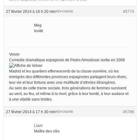
27 février 2014 à 16 h 20 min
#5774
RÉPONDRE
Meg
Invité
Volver
Comedie dramatique espagnole de Pedro Almodovar sortie en 2006
Madrid et les quartiers effervescents de la classe ouvrière, où les
immigrés des différentes provinces espagnoles partagent leurs rêves,
leur vie et leur fortune avec une multitude d’ethnies étrangères.
Au sein de cette trame sociale, trois générations de femmes survivent
au vent, au feu, et même à la mort, grâce à leur bonté, à leur audace et
à une vitalité sans limites.
27 février 2014 à 17 h 30 min
#5788
RÉPONDRE
Liam
Maître des clés