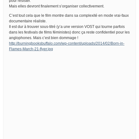
pour résister.
Mais elles devront finalement s’organiser collectivement.
C’est tout cela que le film montre dans sa complexité en mode vrai-faux
documentaire réaliste.
Il est dur à trouver sous-titré (y’a une version VOST qui tourne parfois
dans les festivals de films féministes) donc ça reste confidentiel pour les
anglophones. Mais c’est bien dommage !
http://burningbooksbuffalo.com/wp-content/uploads/2014/02/Born-in-
Flames-March-21-flyer.jpg