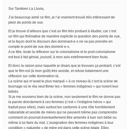
Sur Tambien La Lluvia,
J’ai beaucoup aimé ce film, je l’ai vraiment trouvé très intéressant de
plein de points de vue.
Et je trouve d’ailleurs que c’est un film très probant à étudier, car c’est
un film qui thématise de manière explicite la question des points de vue,
et la façon dont le discours des dominant-e-s ne va pas prendre en
compte le point de vue des dominé-e-s.
A ce titre, toute la réflexion sur le colonialisme et le post-colonialisme
est tout à fait génial, jouissif, à mon avis extrêmement bien foutu.
Et donc la raison pour laquelle je disais que je trouvais ça probant, c’est
que le film est (à mon goût) très sexiste, et refuse totalement une
réflexion sur cette domination-là.
La scène qui m’avait le plus marqué » à ce niveau-là c’est la scène de
tournage où le réa veut filmer les « femmes indigènes » qui noient leur
bébés.
Si je me souviens bien de la scène, non seulement le film ne donne pas
la parole directement à ces femmes (c’est « l’indigène héros » qui
traduit pour elles), mais surtout les cantonne à une rôle horriblement
naturaliste et sexiste de mères qui ne peuvent même pas comprendre
comment on pourrait éventuellement être amenée à tuer son bébé ou
même à lui faire du mal. L’assignation des femmes indigènes à leur
condition « naturelle » de mère est dans cette scène totale. Elles