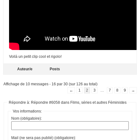
Voilà un petit clip cool et rigolo!
Auteur/e
Posts
Affichage de 10 messages - 16 par 30 (sur 126 au total)
←
1
2
3
…
7
8
9
→
Répondre à: Répondre #6058 dans Films, séries et autres Féministes
Vos informations:
Nom (obligatoire):
Mail (ne sera pas publié) (obligatoire):