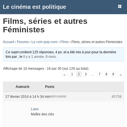
Le cinéma est politique
Films, séries et autres
Féministes
Accueil
›
Forums
›
Le coin pop-corn
›
Films
›
Films, séries et autres Féministes
Ce sujet contient 125 réponses, 4 ps. et a été mis à jour pour la dernière
fois par
, le
Il y a 1 année, 8 mois
.
Affichage de 10 messages - 16 par 30 (sur 126 au total)
←
1
2
3
…
7
8
9
→
Auteur/e
Posts
27 février 2014 à 14 h 34 min
#5758
RÉPONDRE
Liam
Maître des clés