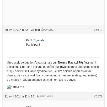
20 avril 2014 à 22 h 37 min
#6572
RÉPONDRE
Paul Rigouste
Participant
Un classique que je n’avais jamais vu :
Norma Rae (1979)
. Vraiment
excellent. L’héroïne est une ouvrière qui travaille dans une usine textile
et qui devient militante syndicaliste. Le film articule oppression de
classe, de « sexe » et (dans une moindre mesure, mais quand même)
de « race ». Globalement c’est vraiment top je trouve.
21 avril 2014 à 11 h 15 min
#6578
RÉPONDRE
Ada