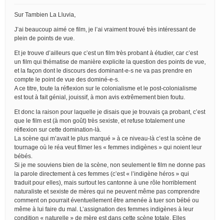
Sur Tambien La Lluvia,
J’ai beaucoup aimé ce film, je l’ai vraiment trouvé très intéressant de
plein de points de vue.
Et je trouve d’ailleurs que c’est un film très probant à étudier, car c’est
un film qui thématise de manière explicite la question des points de vue,
et la façon dont le discours des dominant-e-s ne va pas prendre en
compte le point de vue des dominé-e-s.
A ce titre, toute la réflexion sur le colonialisme et le post-colonialisme
est tout à fait génial, jouissif, à mon avis extrêmement bien foutu.
Et donc la raison pour laquelle je disais que je trouvais ça probant, c’est
que le film est (à mon goût) très sexiste, et refuse totalement une
réflexion sur cette domination-là.
La scène qui m’avait le plus marqué » à ce niveau-là c’est la scène de
tournage où le réa veut filmer les « femmes indigènes » qui noient leur
bébés.
Si je me souviens bien de la scène, non seulement le film ne donne pas
la parole directement à ces femmes (c’est « l’indigène héros » qui
traduit pour elles), mais surtout les cantonne à une rôle horriblement
naturaliste et sexiste de mères qui ne peuvent même pas comprendre
comment on pourrait éventuellement être amenée à tuer son bébé ou
même à lui faire du mal. L’assignation des femmes indigènes à leur
condition « naturelle » de mère est dans cette scène totale. Elles