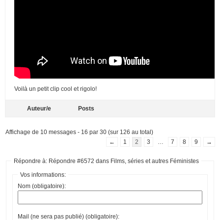
Voilà un petit clip cool et rigolo!
Auteur/e
Posts
Affichage de 10 messages - 16 par 30 (sur 126 au total)
←
1
2
3
…
7
8
9
→
Répondre à: Répondre #6572 dans Films, séries et autres Féministes
Vos informations:
Nom (obligatoire):
Mail (ne sera pas publié) (obligatoire):