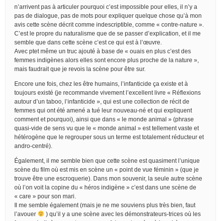
n’arrivent pas à articuler pourquoi c’est impossible pour elles, il n’y a
pas de dialogue, pas de mots pour expliquer quelque chose qu’à mon
avis cette scène décrit comme indescriptible, comme « contre-nature ».
C’est le propre du naturalisme que de se passer d’explication, et il me
semble que dans cette scène c’est ce qui est à l’œuvre.
Avec ptet même un truc ajouté à base de « ouais en plus c’est des
femmes indigènes alors elles sont encore plus proche de la nature »,
mais faudrait que je revois la scène pour être sur.
Encore une fois, chez les être humains, l’infanticide ça existe et à
toujours existé (je recommande vivement l’excellent livre « Réflexions
autour d’un taboo, l’infanticide », qui est une collection de récit de
femmes qui ont été amené a tué leur nouveau-né et qui expliquent
comment et pourquoi), ainsi que dans « le monde animal » (phrase
quasi-vide de sens vu que le « monde animal » est tellement vaste et
hétérogène que le regrouper sous un terme est totalement réducteur et
andro-centré).
Également, il me semble bien que cette scène est quasiment l’unique
scène du film où est mis en scène un « point de vue féminin » (que je
trouve être une escroquerie). Dans mon souvenir, la seule autre scène
où l’on voit la copine du « héros indigène » c’est dans une scène de
« care » pour son mari.
Il me semble également (mais je ne me souviens plus très bien, faut
l’avouer
) qu’il y a une scène avec les démonstrateurs-trices où les