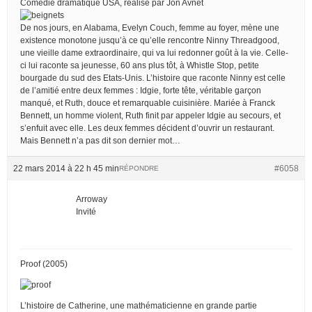
Comédie dramatique USA, réalisé par Jon Avnet
De nos jours, en Alabama, Evelyn Couch, femme au foyer, mène une
existence monotone jusqu’à ce qu’elle rencontre Ninny Threadgood,
une vieille dame extraordinaire, qui va lui redonner goût à la vie. Celle-
ci lui raconte sa jeunesse, 60 ans plus tôt, à Whistle Stop, petite
bourgade du sud des Etats-Unis. L’histoire que raconte Ninny est celle
de l’amitié entre deux femmes : Idgie, forte tête, véritable garçon
manqué, et Ruth, douce et remarquable cuisinière. Mariée à Franck
Bennett, un homme violent, Ruth finit par appeler Idgie au secours, et
s’enfuit avec elle. Les deux femmes décident d’ouvrir un restaurant.
Mais Bennett n’a pas dit son dernier mot…
22 mars 2014 à 22 h 45 min
#6058
RÉPONDRE
Arroway
Invité
Proof (2005)
L’histoire de Catherine, une mathématicienne en grande partie