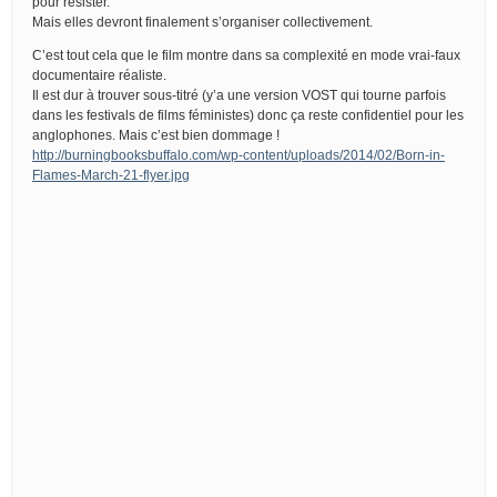
pour résister.
Mais elles devront finalement s’organiser collectivement.
C’est tout cela que le film montre dans sa complexité en mode vrai-faux
documentaire réaliste.
Il est dur à trouver sous-titré (y’a une version VOST qui tourne parfois
dans les festivals de films féministes) donc ça reste confidentiel pour les
anglophones. Mais c’est bien dommage !
http://burningbooksbuffalo.com/wp-content/uploads/2014/02/Born-in-
Flames-March-21-flyer.jpg