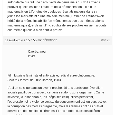
autodidacte qui fait une découverte de génie mais qui doit arriver à
prouver qu’elle est bien l’auteure de la démonstration. Fille d’un
mathématicien à l’origine de quelques résultats majeurs dans sa
jeunesse mais atteint d’une maladie mentale, Catherine craint d’avoir
hérité de la même instabilité (en même temps que des mêmes talents
mathématiques), et devant l’incrédulité de ses proches en vient à douter
elle-même qu’elle a bien écrit la preuve.
11 avril 2014 à 15 h 55 min
#6491
RÉPONDRE
Caerbannog
Invité
Film futuriste féministe et anti-raciste, radical et révolutionnaire.
Born in Flames
, de Lizie Borden, 1983.
L’action se situe dans un avenir proche, 10 ans après une révolution
sociale pacifique qui a déçu certaines et donc qui s’organisent. Car le
sexisme, la lesbophobie, les inégalités et injustices persistent,
l’oppression et la violence sexiste du gouvernement est toujours active,
la corruption des médias prégnante, mais les femmes ont des buts et
des voix et des réalités différentes. Et des modes d’actions différents