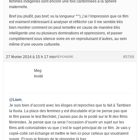
femmes indigènes sont encore une fois cantonnées à la sphère
maternelle.
Bref (ou plutôt, pas bref, vu la longueur ^^), j’ai l’impression que ce film
est vraiment intéressant à analyser et réfléchir car il me semble très
bien montrer comment on peut remettre en cause de manière très
intelligente une ou plusieurs dominations et oppressions, et passer
complètement sous silence voire en en reproduisant d’autres, au sein
même d’une oeuvre culturelle.
27 février 2014 à 15 h 17 min
#5769
RÉPONDRE
Meg
Invité
@Liam
,
Je suis bien d’accord avec les éloges et reproches que tu fait à Tambien
la lluvia. La place des femmes y est discutable et je ne pense pas que
le film passe le test Bechdel, j’aurais pas du le posté sur le fil des films
féministes. Je pense que ca serai l’occasion d’ouvrir un sujet sur les
films anti-colonialistes vu que c’est le sujet principal de ce film. Je vais y
copié-collé cet échange et mettre le lien ici pour celleux qui voudraient
suivre. Et puis je finirais de te répondre là bas.