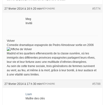
27 février 2014 à 16 h 20 min
#5774
RÉPONDRE
Meg
Invité
Volver
Comedie dramatique espagnole de Pedro Almodovar sortie en 2006
Madrid et les quartiers effervescents de la classe ouvrière, où les
immigrés des différentes provinces espagnoles partagent leurs rêves,
leur vie et leur fortune avec une multitude d’ethnies étrangères.
Au sein de cette trame sociale, trois générations de femmes survivent
au vent, au feu, et même à la mort, grâce à leur bonté, à leur audace et
à une vitalité sans limites.
27 février 2014 à 17 h 30 min
#5788
RÉPONDRE
Liam
Maître des clés