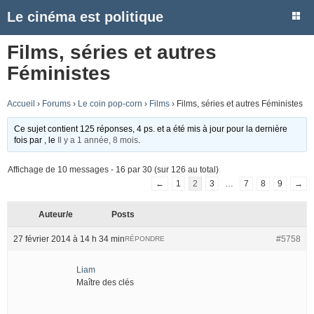
Le cinéma est politique
Films, séries et autres
Féministes
Accueil
›
Forums
›
Le coin pop-corn
›
Films
›
Films, séries et autres Féministes
Ce sujet contient 125 réponses, 4 ps. et a été mis à jour pour la dernière
fois par
, le
Il y a 1 année, 8 mois
.
Affichage de 10 messages - 16 par 30 (sur 126 au total)
←
1
2
3
…
7
8
9
→
Auteur/e
Posts
27 février 2014 à 14 h 34 min
#5758
RÉPONDRE
Liam
Maître des clés