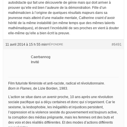
autodidacte qui fait une découverte de génie mais qui doit arriver à
prouver qu’elle est bien l’auteure de la démonstration. Fille d’un
mathématicien à l’origine de quelques résultats majeurs dans sa
jeunesse mais atteint d’une maladie mentale, Catherine craint d’avoir
hérité de la même instabilité (en même temps que des mêmes talents
mathématiques), et devant l’incrédulité de ses proches en vient à douter
elle-même qu’elle a bien écrit la preuve.
11 avril 2014 à 15 h 55 min
#6491
RÉPONDRE
Caerbannog
Invité
Film futuriste féministe et anti-raciste, radical et révolutionnaire.
Born in Flames
, de Lizie Borden, 1983.
L’action se situe dans un avenir proche, 10 ans après une révolution
sociale pacifique qui a déçu certaines et donc qui s’organisent. Car le
sexisme, la lesbophobie, les inégalités et injustices persistent,
l’oppression et la violence sexiste du gouvernement est toujours active,
la corruption des médias prégnante, mais les femmes ont des buts et
des voix et des réalités différentes. Et des modes d’actions différents