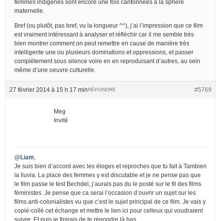
femmes indigènes sont encore une fois cantonnées à la sphère
maternelle.
Bref (ou plutôt, pas bref, vu la longueur ^^), j’ai l’impression que ce film
est vraiment intéressant à analyser et réfléchir car il me semble très
bien montrer comment on peut remettre en cause de manière très
intelligente une ou plusieurs dominations et oppressions, et passer
complètement sous silence voire en en reproduisant d’autres, au sein
même d’une oeuvre culturelle.
27 février 2014 à 15 h 17 min
#5769
RÉPONDRE
Meg
Invité
@Liam
,
Je suis bien d’accord avec les éloges et reproches que tu fait à Tambien
la lluvia. La place des femmes y est discutable et je ne pense pas que
le film passe le test Bechdel, j’aurais pas du le posté sur le fil des films
féministes. Je pense que ca serai l’occasion d’ouvrir un sujet sur les
films anti-colonialistes vu que c’est le sujet principal de ce film. Je vais y
copié-collé cet échange et mettre le lien ici pour celleux qui voudraient
suivre. Et puis je finirais de te répondre là bas.