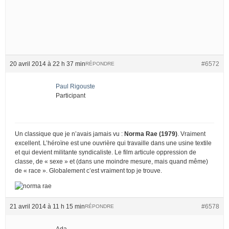
20 avril 2014 à 22 h 37 min
#6572
RÉPONDRE
Paul Rigouste
Participant
Un classique que je n’avais jamais vu :
Norma Rae (1979)
. Vraiment
excellent. L’héroïne est une ouvrière qui travaille dans une usine textile
et qui devient militante syndicaliste. Le film articule oppression de
classe, de « sexe » et (dans une moindre mesure, mais quand même)
de « race ». Globalement c’est vraiment top je trouve.
21 avril 2014 à 11 h 15 min
#6578
RÉPONDRE
Ada