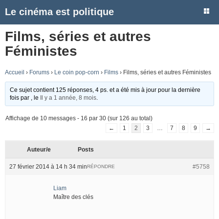
Le cinéma est politique
Films, séries et autres
Féministes
Accueil
›
Forums
›
Le coin pop-corn
›
Films
›
Films, séries et autres Féministes
Ce sujet contient 125 réponses, 4 ps. et a été mis à jour pour la dernière
fois par
, le
Il y a 1 année, 8 mois
.
Affichage de 10 messages - 16 par 30 (sur 126 au total)
←
1
2
3
…
7
8
9
→
Auteur/e
Posts
27 février 2014 à 14 h 34 min
#5758
RÉPONDRE
Liam
Maître des clés