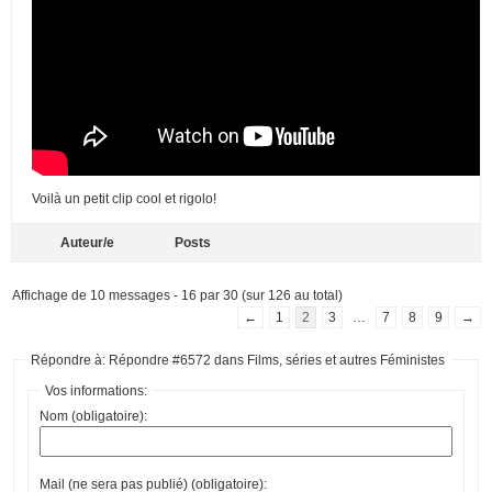
Voilà un petit clip cool et rigolo!
Auteur/e
Posts
Affichage de 10 messages - 16 par 30 (sur 126 au total)
←
1
2
3
…
7
8
9
→
Répondre à: Répondre #6572 dans Films, séries et autres Féministes
Vos informations:
Nom (obligatoire):
Mail (ne sera pas publié) (obligatoire):