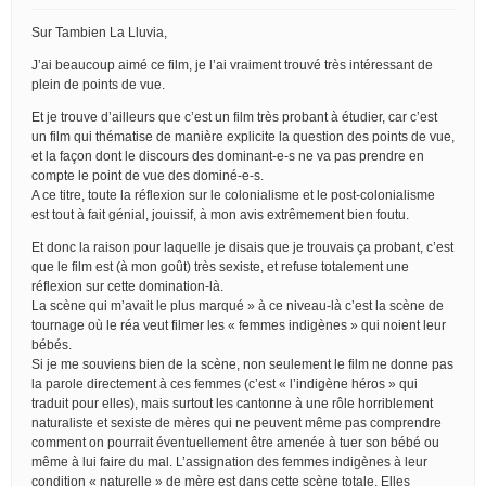
Sur Tambien La Lluvia,
J’ai beaucoup aimé ce film, je l’ai vraiment trouvé très intéressant de
plein de points de vue.
Et je trouve d’ailleurs que c’est un film très probant à étudier, car c’est
un film qui thématise de manière explicite la question des points de vue,
et la façon dont le discours des dominant-e-s ne va pas prendre en
compte le point de vue des dominé-e-s.
A ce titre, toute la réflexion sur le colonialisme et le post-colonialisme
est tout à fait génial, jouissif, à mon avis extrêmement bien foutu.
Et donc la raison pour laquelle je disais que je trouvais ça probant, c’est
que le film est (à mon goût) très sexiste, et refuse totalement une
réflexion sur cette domination-là.
La scène qui m’avait le plus marqué » à ce niveau-là c’est la scène de
tournage où le réa veut filmer les « femmes indigènes » qui noient leur
bébés.
Si je me souviens bien de la scène, non seulement le film ne donne pas
la parole directement à ces femmes (c’est « l’indigène héros » qui
traduit pour elles), mais surtout les cantonne à une rôle horriblement
naturaliste et sexiste de mères qui ne peuvent même pas comprendre
comment on pourrait éventuellement être amenée à tuer son bébé ou
même à lui faire du mal. L’assignation des femmes indigènes à leur
condition « naturelle » de mère est dans cette scène totale. Elles