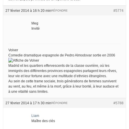
27 février 2014 à 16 h 20 min
#5774
RÉPONDRE
Meg
Invité
Volver
Comedie dramatique espagnole de Pedro Almodovar sortie en 2006
Madrid et les quartiers effervescents de la classe ouvrière, où les
immigrés des différentes provinces espagnoles partagent leurs rêves,
leur vie et leur fortune avec une multitude d’ethnies étrangères.
Au sein de cette trame sociale, trois générations de femmes survivent
au vent, au feu, et même à la mort, grâce à leur bonté, à leur audace et
à une vitalité sans limites.
27 février 2014 à 17 h 30 min
#5788
RÉPONDRE
Liam
Maître des clés