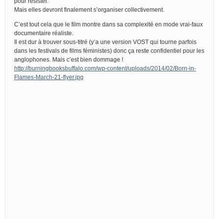
pour résister.
Mais elles devront finalement s’organiser collectivement.
C’est tout cela que le film montre dans sa complexité en mode vrai-faux
documentaire réaliste.
Il est dur à trouver sous-titré (y’a une version VOST qui tourne parfois
dans les festivals de films féministes) donc ça reste confidentiel pour les
anglophones. Mais c’est bien dommage !
http://burningbooksbuffalo.com/wp-content/uploads/2014/02/Born-in-
Flames-March-21-flyer.jpg