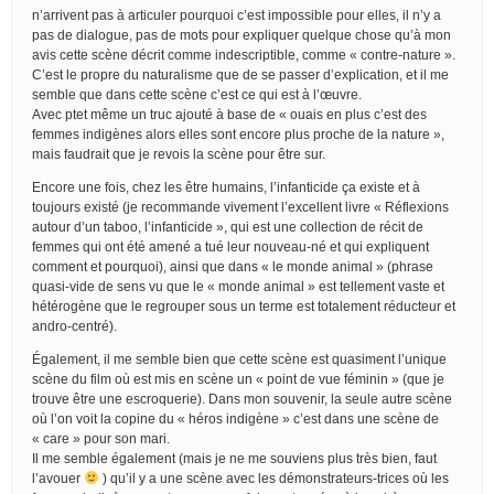
n’arrivent pas à articuler pourquoi c’est impossible pour elles, il n’y a
pas de dialogue, pas de mots pour expliquer quelque chose qu’à mon
avis cette scène décrit comme indescriptible, comme « contre-nature ».
C’est le propre du naturalisme que de se passer d’explication, et il me
semble que dans cette scène c’est ce qui est à l’œuvre.
Avec ptet même un truc ajouté à base de « ouais en plus c’est des
femmes indigènes alors elles sont encore plus proche de la nature »,
mais faudrait que je revois la scène pour être sur.
Encore une fois, chez les être humains, l’infanticide ça existe et à
toujours existé (je recommande vivement l’excellent livre « Réflexions
autour d’un taboo, l’infanticide », qui est une collection de récit de
femmes qui ont été amené a tué leur nouveau-né et qui expliquent
comment et pourquoi), ainsi que dans « le monde animal » (phrase
quasi-vide de sens vu que le « monde animal » est tellement vaste et
hétérogène que le regrouper sous un terme est totalement réducteur et
andro-centré).
Également, il me semble bien que cette scène est quasiment l’unique
scène du film où est mis en scène un « point de vue féminin » (que je
trouve être une escroquerie). Dans mon souvenir, la seule autre scène
où l’on voit la copine du « héros indigène » c’est dans une scène de
« care » pour son mari.
Il me semble également (mais je ne me souviens plus très bien, faut
l’avouer
) qu’il y a une scène avec les démonstrateurs-trices où les