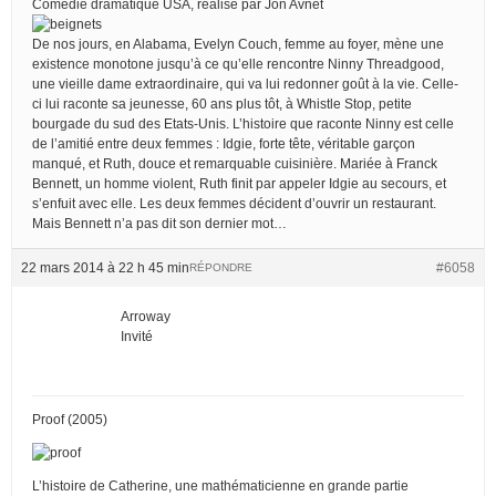
Comédie dramatique USA, réalisé par Jon Avnet
De nos jours, en Alabama, Evelyn Couch, femme au foyer, mène une
existence monotone jusqu’à ce qu’elle rencontre Ninny Threadgood,
une vieille dame extraordinaire, qui va lui redonner goût à la vie. Celle-
ci lui raconte sa jeunesse, 60 ans plus tôt, à Whistle Stop, petite
bourgade du sud des Etats-Unis. L’histoire que raconte Ninny est celle
de l’amitié entre deux femmes : Idgie, forte tête, véritable garçon
manqué, et Ruth, douce et remarquable cuisinière. Mariée à Franck
Bennett, un homme violent, Ruth finit par appeler Idgie au secours, et
s’enfuit avec elle. Les deux femmes décident d’ouvrir un restaurant.
Mais Bennett n’a pas dit son dernier mot…
22 mars 2014 à 22 h 45 min
#6058
RÉPONDRE
Arroway
Invité
Proof (2005)
L’histoire de Catherine, une mathématicienne en grande partie