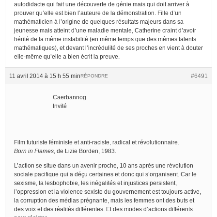
autodidacte qui fait une découverte de génie mais qui doit arriver à
prouver qu’elle est bien l’auteure de la démonstration. Fille d’un
mathématicien à l’origine de quelques résultats majeurs dans sa
jeunesse mais atteint d’une maladie mentale, Catherine craint d’avoir
hérité de la même instabilité (en même temps que des mêmes talents
mathématiques), et devant l’incrédulité de ses proches en vient à douter
elle-même qu’elle a bien écrit la preuve.
11 avril 2014 à 15 h 55 min
#6491
RÉPONDRE
Caerbannog
Invité
Film futuriste féministe et anti-raciste, radical et révolutionnaire.
Born in Flames
, de Lizie Borden, 1983.
L’action se situe dans un avenir proche, 10 ans après une révolution
sociale pacifique qui a déçu certaines et donc qui s’organisent. Car le
sexisme, la lesbophobie, les inégalités et injustices persistent,
l’oppression et la violence sexiste du gouvernement est toujours active,
la corruption des médias prégnante, mais les femmes ont des buts et
des voix et des réalités différentes. Et des modes d’actions différents