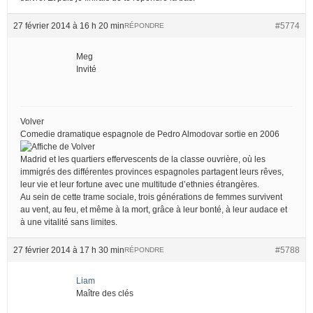
27 février 2014 à 16 h 20 min
#5774
RÉPONDRE
Meg
Invité
Volver
Comedie dramatique espagnole de Pedro Almodovar sortie en 2006
Madrid et les quartiers effervescents de la classe ouvrière, où les
immigrés des différentes provinces espagnoles partagent leurs rêves,
leur vie et leur fortune avec une multitude d’ethnies étrangères.
Au sein de cette trame sociale, trois générations de femmes survivent
au vent, au feu, et même à la mort, grâce à leur bonté, à leur audace et
à une vitalité sans limites.
27 février 2014 à 17 h 30 min
#5788
RÉPONDRE
Liam
Maître des clés