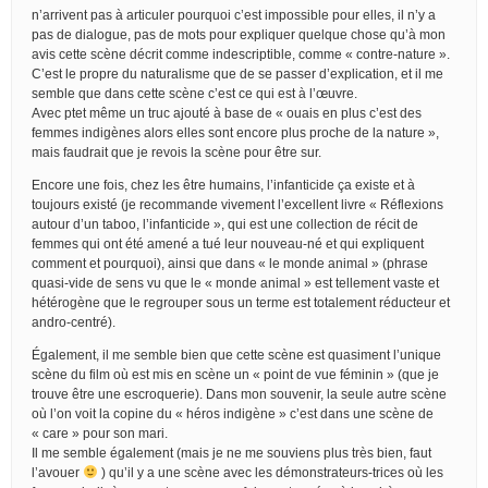
n’arrivent pas à articuler pourquoi c’est impossible pour elles, il n’y a
pas de dialogue, pas de mots pour expliquer quelque chose qu’à mon
avis cette scène décrit comme indescriptible, comme « contre-nature ».
C’est le propre du naturalisme que de se passer d’explication, et il me
semble que dans cette scène c’est ce qui est à l’œuvre.
Avec ptet même un truc ajouté à base de « ouais en plus c’est des
femmes indigènes alors elles sont encore plus proche de la nature »,
mais faudrait que je revois la scène pour être sur.
Encore une fois, chez les être humains, l’infanticide ça existe et à
toujours existé (je recommande vivement l’excellent livre « Réflexions
autour d’un taboo, l’infanticide », qui est une collection de récit de
femmes qui ont été amené a tué leur nouveau-né et qui expliquent
comment et pourquoi), ainsi que dans « le monde animal » (phrase
quasi-vide de sens vu que le « monde animal » est tellement vaste et
hétérogène que le regrouper sous un terme est totalement réducteur et
andro-centré).
Également, il me semble bien que cette scène est quasiment l’unique
scène du film où est mis en scène un « point de vue féminin » (que je
trouve être une escroquerie). Dans mon souvenir, la seule autre scène
où l’on voit la copine du « héros indigène » c’est dans une scène de
« care » pour son mari.
Il me semble également (mais je ne me souviens plus très bien, faut
l’avouer
) qu’il y a une scène avec les démonstrateurs-trices où les