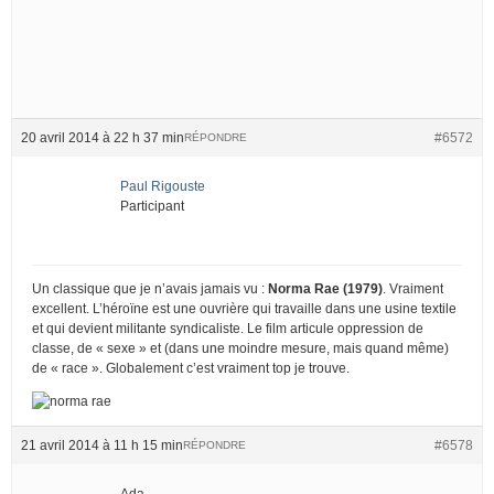
20 avril 2014 à 22 h 37 min
#6572
RÉPONDRE
Paul Rigouste
Participant
Un classique que je n’avais jamais vu :
Norma Rae (1979)
. Vraiment
excellent. L’héroïne est une ouvrière qui travaille dans une usine textile
et qui devient militante syndicaliste. Le film articule oppression de
classe, de « sexe » et (dans une moindre mesure, mais quand même)
de « race ». Globalement c’est vraiment top je trouve.
21 avril 2014 à 11 h 15 min
#6578
RÉPONDRE
Ada