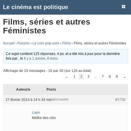
Le cinéma est politique
Films, séries et autres
Féministes
Accueil
›
Forums
›
Le coin pop-corn
›
Films
›
Films, séries et autres Féministes
Ce sujet contient 125 réponses, 4 ps. et a été mis à jour pour la dernière
fois par
, le
Il y a 1 année, 8 mois
.
Affichage de 10 messages - 16 par 30 (sur 126 au total)
←
1
2
3
…
7
8
9
→
Auteur/e
Posts
27 février 2014 à 14 h 34 min
#5758
RÉPONDRE
Liam
Maître des clés