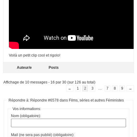
Voilà un petit clip cool et rigolo!
Auteur/e
Posts
Affichage de 10 messages - 16 par 30 (sur 126 au total)
←
1
2
3
…
7
8
9
→
Répondre à: Répondre #6578 dans Films, séries et autres Féministes
Vos informations:
Nom (obligatoire):
Mail (ne sera pas publié) (obligatoire):