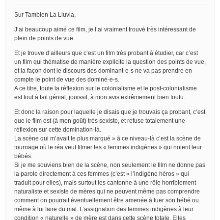
Sur Tambien La Lluvia,
J’ai beaucoup aimé ce film, je l’ai vraiment trouvé très intéressant de
plein de points de vue.
Et je trouve d’ailleurs que c’est un film très probant à étudier, car c’est
un film qui thématise de manière explicite la question des points de vue,
et la façon dont le discours des dominant-e-s ne va pas prendre en
compte le point de vue des dominé-e-s.
A ce titre, toute la réflexion sur le colonialisme et le post-colonialisme
est tout à fait génial, jouissif, à mon avis extrêmement bien foutu.
Et donc la raison pour laquelle je disais que je trouvais ça probant, c’est
que le film est (à mon goût) très sexiste, et refuse totalement une
réflexion sur cette domination-là.
La scène qui m’avait le plus marqué » à ce niveau-là c’est la scène de
tournage où le réa veut filmer les « femmes indigènes » qui noient leur
bébés.
Si je me souviens bien de la scène, non seulement le film ne donne pas
la parole directement à ces femmes (c’est « l’indigène héros » qui
traduit pour elles), mais surtout les cantonne à une rôle horriblement
naturaliste et sexiste de mères qui ne peuvent même pas comprendre
comment on pourrait éventuellement être amenée à tuer son bébé ou
même à lui faire du mal. L’assignation des femmes indigènes à leur
condition « naturelle » de mère est dans cette scène totale. Elles