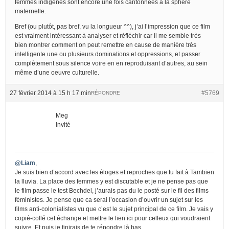
femmes indigènes sont encore une fois cantonnées à la sphère
maternelle.
Bref (ou plutôt, pas bref, vu la longueur ^^), j’ai l’impression que ce film
est vraiment intéressant à analyser et réfléchir car il me semble très
bien montrer comment on peut remettre en cause de manière très
intelligente une ou plusieurs dominations et oppressions, et passer
complètement sous silence voire en en reproduisant d’autres, au sein
même d’une oeuvre culturelle.
27 février 2014 à 15 h 17 min
#5769
RÉPONDRE
Meg
Invité
@Liam
,
Je suis bien d’accord avec les éloges et reproches que tu fait à Tambien
la lluvia. La place des femmes y est discutable et je ne pense pas que
le film passe le test Bechdel, j’aurais pas du le posté sur le fil des films
féministes. Je pense que ca serai l’occasion d’ouvrir un sujet sur les
films anti-colonialistes vu que c’est le sujet principal de ce film. Je vais y
copié-collé cet échange et mettre le lien ici pour celleux qui voudraient
suivre. Et puis je finirais de te répondre là bas.