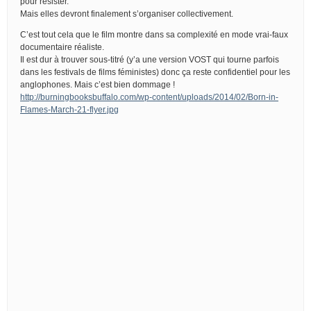
pour résister.
Mais elles devront finalement s’organiser collectivement.
C’est tout cela que le film montre dans sa complexité en mode vrai-faux
documentaire réaliste.
Il est dur à trouver sous-titré (y’a une version VOST qui tourne parfois
dans les festivals de films féministes) donc ça reste confidentiel pour les
anglophones. Mais c’est bien dommage !
http://burningbooksbuffalo.com/wp-content/uploads/2014/02/Born-in-
Flames-March-21-flyer.jpg