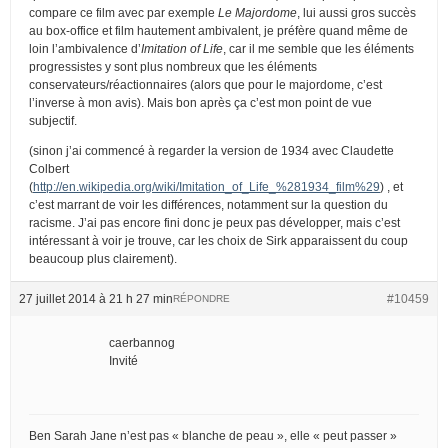
compare ce film avec par exemple
Le Majordome
, lui aussi gros succès
au box-office et film hautement ambivalent, je préfère quand même de
loin l’ambivalence d’
Imitation of Life
, car il me semble que les éléments
progressistes y sont plus nombreux que les éléments
conservateurs/réactionnaires (alors que pour le majordome, c’est
l’inverse à mon avis). Mais bon après ça c’est mon point de vue
subjectif.
(sinon j’ai commencé à regarder la version de 1934 avec Claudette
Colbert
(
http://en.wikipedia.org/wiki/Imitation_of_Life_%281934_film%29
) , et
c’est marrant de voir les différences, notamment sur la question du
racisme. J’ai pas encore fini donc je peux pas développer, mais c’est
intéressant à voir je trouve, car les choix de Sirk apparaissent du coup
beaucoup plus clairement).
27 juillet 2014 à 21 h 27 min
#10459
RÉPONDRE
caerbannog
Invité
Ben Sarah Jane n’est pas « blanche de peau », elle « peut passer »