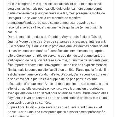
qu’elle comprend vite que si elle se fait passer pour blanche, sa vie
sera plus facile, mais pour ça, elle doit renier sa mère et une bonne
partie d’elle-même (c’est pas traité vite fait, c’est presque la moitié de
l’intrigue). Cette violence là est montrée de manière
dramatique/tragique, puisque sa mère meurt sans avoir pu se
réconcilier avec sa fille, et c’est même ce qui la tue (en lui brisant le
coeur).
Dans le magnifique docu de Delphine Seyrig, sois Belle et Tais-toi,
Juanita Moore parle des rôles de servantes et c’est super intéressant.
Elle reconnaît que oui, c’est un problème que les femmes noires soient
si massivement cantonnées à des rôles de servantes mais qu’après,
elle préfère jouer un rôle de servante que rien du tout et que surtout :
tout dépend de ce qu’on fait faire à ce rôle, qu’un rôle de servante peut
être important et avoir de l’envergure. Elle ne cite pas explicitement ce
film là, mais je pense qu’elle l’avait bien en tête. Parce que la fin du film
est clairement une célébration d’elle. D’abord, y’a la scène où Lora est
à son chevet et la pleure et la supplie de ne pas partir: c’est une
déclaration d’amour, mais Annie lui règle gentiment son compte, quand
elle lui dit qu’elle est restée en contact avec leur ancien propriétaire
avec qui elle dealait en secret pour obtenir sa mansuétude quand elles
payaient le loyer en retard. Et Lora se rend compte de ce qu’elle lui doit
pour avoir pu avoir sa carrière.
Et puis Lora, lui dit, « je ne savais pas que tu avais tant d’amis », et
Annie lui dit : « mais ça c’est parce que tu étais tellement préoccupée
par toi-même ».