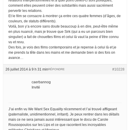
relations interpersonnelles et à quel point celles-ci sont politiques,
comment elles peuvent créer des solidarités mais aussi sacrément
pervertir les relations.
Et le film se consacre à montrer ça entre ces quatre femmes (d’âges, de
couleurs, de statuts différents).
Voilà, bon y’a encore sans doute beaucoup à en dire, peut-être même
en plus nuancé, mais je trouve que Sirk (qui a eu un parcours bien
singulier) a fait de chouettes films et celui là vaut la peine d’être connu
vu et revu.
Des fois, je vois des films contemporains et je repense à celui là et je
me prends la tête dans les mains et me demande bien si des fois on
avance…
26 juillet 2014 à 9 h 31 min
#10228
RÉPONDRE
caerbannog
Invité
J’ai enfin vu We Want Sex Equality récemment et l’ai trouvé affligeant
(paternaliste, unidimentionnel, irritant). Je peux rentrer dans les détails
mais ce ne sera jamais aussi intéressant que le docu de Carole
Roussopoulos sur les Lips et ce que racontent les incroyables
militantes Christiane et Monique