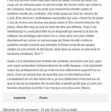
c’est une femme noire mais pas noire de peau comme sa mère. Du
coup, on se retrouve avec un personnage de bonne noire, qui certes a
de l’ampleur, mais qui ne porte pas vraiment la révolte contre le
système raciste (au contraire, elle reste jusqu’au bout au service de
Lora). Et le discours contestataire est portée par une « blanche de peau
» (ou du moins une femme qui passe dans le film comme blanche de
peau). Peut-être que je suis en train de dire des bêtises, mais il me
semblait qu’il y avait peut-être là un dispositif qui permet à la fois de
critiquer les privilèges des blanc-he-s, mais sans non plus mettre
directement en scène un personnage de Noire révolté contre le
système raciste (comme par exemple si Annie avait dit ses quatre
vérités à Lora comme le fait Sarah Jane dans la scène où elle joue la
serveuse exotique). Non ?
Après c’est sûrement une histoire de contexte, et encore une fois, pour
une super production hollywoodienne de cette époque, c’est sûrement
super top politiquement (et ça reste encore intéressant aujourd’hui en
plus). Donc je voulais pas du tout dire que ce film était au final
complaisant vis-vis des blanc-he-s, je suis totalement d’accord sur ce
que tu dis de sa manière de ne pas être si gentil-gentil que ça avec les
femmes blanches (comme il ne l’est pas non plus avec Steve).
Auteur/e
Posts
Affichage de 10 messages - 31 par 45 (sur 126 au total)