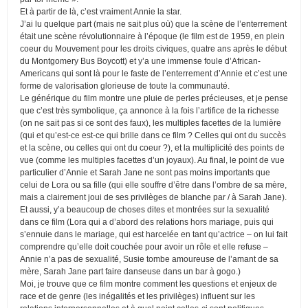
Et à partir de là, c’est vraiment Annie la star.
J’ai lu quelque part (mais ne sait plus où) que la scène de l’enterrement
était une scène révolutionnaire à l’époque (le film est de 1959, en plein
coeur du Mouvement pour les droits civiques, quatre ans après le début
du Montgomery Bus Boycott) et y’a une immense foule d’African-
Americans qui sont là pour le faste de l’enterrement d’Annie et c’est une
forme de valorisation glorieuse de toute la communauté.
Le générique du film montre une pluie de perles précieuses, et je pense
que c’est très symbolique, ça annonce à la fois l’artifice de la richesse
(on ne sait pas si ce sont des faux), les multiples facettes de la lumière
(qui et qu’est-ce est-ce qui brille dans ce film ? Celles qui ont du succès
et la scène, ou celles qui ont du coeur ?), et la multiplicité des points de
vue (comme les multiples facettes d’un joyaux). Au final, le point de vue
particulier d’Annie et Sarah Jane ne sont pas moins importants que
celui de Lora ou sa fille (qui elle souffre d’être dans l’ombre de sa mère,
mais a clairement joui de ses privilèges de blanche par / à Sarah Jane).
Et aussi, y’a beaucoup de choses dites et montrées sur la sexualité
dans ce film (Lora qui a d’abord des relations hors mariage, puis qui
s’ennuie dans le mariage, qui est harcelée en tant qu’actrice – on lui fait
comprendre qu’elle doit couchée pour avoir un rôle et elle refuse –
Annie n’a pas de sexualité, Susie tombe amoureuse de l’amant de sa
mère, Sarah Jane part faire danseuse dans un bar à gogo.)
Moi, je trouve que ce film montre comment les questions et enjeux de
race et de genre (les inégalités et les privilèges) influent sur les