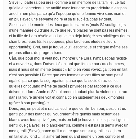
Steve lui parle (à peu près) comme à un membre de la famille. Le fait
qu’elle ait entretenu une amitié avec leur ancien propriétaire n’est pas
anodin non plus parce qu’à l’époque qu’une femme vive sans mari et
en plus avec une servante noire et sa fille, c’était pas évident.
Sirk essaie de montrer les deux gamines amies (mais SJ souligne tjrs
d’une manière ou d’une autre que leurs places ne sont pas les mêmes,
et la fille de Lora révèle aussi qu’elle a déjà intégré ses privilèges (leurs
chambres, leurs lits, les poupées, plus tard leurs études et leurs
opportunités). Bref, moi je trouve, qu’il est critique et critique même ses
propres efforts de progressisme.
Càd, que pour moi, il veut nous montrer une Lora sympa et pas raciste
et « ouverte », dans l’adversité en tant que femme par / aux hommes,
mais il nous dit en même temps : « Eh bien vous voyez, ça : ben en fait
c’est pas possible ! Parce que ces femmes et ces filles ne sont pas à
égalité, parce que la ségrégation, parce que la société raciste, et
qu’elles ont quand même de sacrés privilèges par rapport à ce que
doivent endurer Annie et SJ qui prend d’autant plus la violence du truc
dans la figure qu’elle voit et connait bien justement les deux mondes
(grâce à son passing). »
Donc, oui, on peut être radical et dire que ce film ben oui, c’est un truc
gentil pour des blancs qui voudraient être gentils mais restent des
blancs avec leurs privilèges, mais en fait je trouve qu’il est pas si gentil-
gentil que ça avec les blancs-gentils, comme il est pas si gentil avec un
mec-gentil (Steve), parce qu’il montre que sous sa gentillesse, ben …
en fait et au fond …, il aimerait bien quand même un peu contrôler et