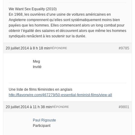
We Want Sex Equality (2010)
En 1968, les ouvrières d’une usine de voitures américaines en
Angleterre comprennent qu’elles sont systématiquement moins bien
payées que les hommes. Elles commencent alors un long combat pour
obtenir l’égalité des salaires et découvrent alors que même les hommes
syndiqués renâclent à les soutenir sur la durée.
20 juillet 2014 à 8 h 18 min
#9785
RÉPONDRE
Meg
Invité
Une liste de films féministes en anglais
http://flavorwire.com/467279/50-essential-feminist-films/view-all
20 juillet 2014 à 11 h 38 min
#9801
RÉPONDRE
Paul Rigouste
Participant