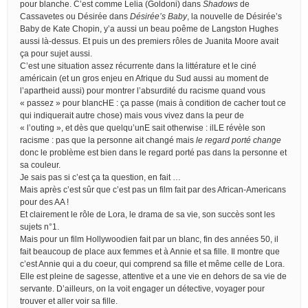
pour blanche. C’est comme Lelia (Goldoni) dans
Shadows
de
Cassavetes ou Désirée dans
Désirée’s Baby
, la nouvelle de Désirée’s
Baby de Kate Chopin, y’a aussi un beau poême de Langston Hughes
aussi là-dessus. Et puis un des premiers rôles de Juanita Moore avait
ça pour sujet aussi.
C’est une situation assez récurrente dans la littérature et le ciné
américain (et un gros enjeu en Afrique du Sud aussi au moment de
l’apartheid aussi) pour montrer l’absurdité du racisme quand vous
« passez » pour blancHE : ça passe (mais à condition de cacher tout ce
qui indiquerait autre chose) mais vous vivez dans la peur de
« l’outing », et dès que quelqu’unE sait otherwise : ilLE révèle son
racisme : pas que la personne ait changé mais
le regard porté change
donc le problème est bien dans le regard porté pas dans la personne et
sa couleur.
Je sais pas si c’est ça ta question, en fait …
Mais après c’est sûr que c’est pas un film fait par des African-Americans
pour des AA !
Et clairement le rôle de Lora, le drama de sa vie, son succès sont les
sujets n°1.
Mais pour un film Hollywoodien fait par un blanc, fin des années 50, il
fait beaucoup de place aux femmes et à Annie et sa fille. Il montre que
c’est Annie qui a du coeur, qui comprend sa fille et même celle de Lora.
Elle est pleine de sagesse, attentive et a une vie en dehors de sa vie de
servante. D’ailleurs, on la voit engager un détective, voyager pour
trouver et aller voir sa fille.