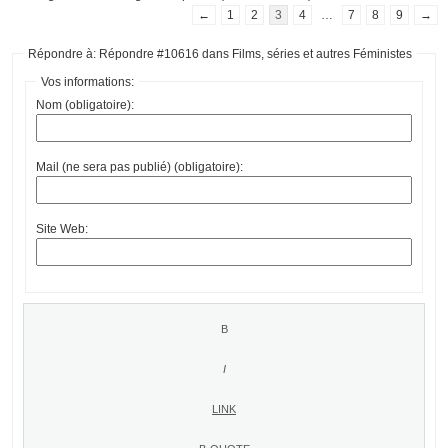
←
1
2
3
4
…
7
8
9
→
Répondre à: Répondre #10616 dans Films, séries et autres Féministes
Vos informations:
Nom (obligatoire):
Mail (ne sera pas publié) (obligatoire):
Site Web: