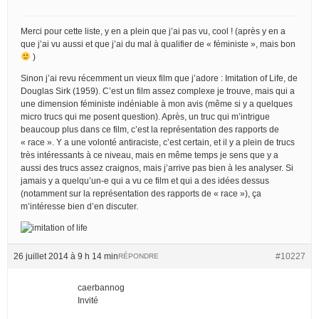
Merci pour cette liste, y en a plein que j’ai pas vu, cool ! (après y en a
que j’ai vu aussi et que j’ai du mal à qualifier de « féministe », mais bon
)
Sinon j’ai revu récemment un vieux film que j’adore : Imitation of Life, de
Douglas Sirk (1959). C’est un film assez complexe je trouve, mais qui a
une dimension féministe indéniable à mon avis (même si y a quelques
micro trucs qui me posent question). Après, un truc qui m’intrigue
beaucoup plus dans ce film, c’est la représentation des rapports de
« race ». Y a une volonté antiraciste, c’est certain, et il y a plein de trucs
très intéressants à ce niveau, mais en même temps je sens que y a
aussi des trucs assez craignos, mais j’arrive pas bien à les analyser. Si
jamais y a quelqu’un-e qui a vu ce film et qui a des idées dessus
(notamment sur la représentation des rapports de « race »), ça
m’intéresse bien d’en discuter.
26 juillet 2014 à 9 h 14 min
#10227
RÉPONDRE
caerbannog
Invité