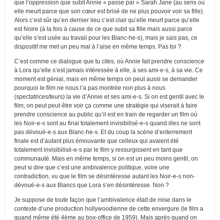
que l’oppression que subit Annie « passe par » Sarah Jane (au sens où
elle meurt parce que son cœur est brisé de ne plus pouvoir voir sa fille).
Alors c’est sûr qu’en dernier lieu c’est clair qu’elle meurt parce qu’elle
est Noire (à la fois à cause de ce que subit sa fille mais aussi parce
qu’elle s’est usée au travail pour les Blanc-he-s), mais je sais pas, ce
dispositif me met un peu mal à l’aise en même temps. Pas toi ?
C’est comme ce dialogue que tu cites, où Annie fait prendre conscience
à Lora qu’elle s’est jamais intéressée à elle, à ses ami-e-s, à sa vie. Ce
moment est génial, mais en même temps on peut aussi se demander
pourquoi le film ne nous l’a pas montrée non plus à nous
(spectatrices/teurs) la vie d’Annie et ses ami-e-s. Si on est gentil avec le
film, on peut peut-être voir ça comme une stratégie qui viserait à faire
prendre conscience au public qu’il est en train de regarder un film où
les Noir-e-s sont au final totalement invisibilisé-e-s quand illes ne sont
pas dévoué-e-s aux Blanc-he-s. Et du coup la scène d’enterrement
finale est d’autant plus émouvante que celleux qui avaient été
totalement invisibilisé-e-s par le film y ressurgissent en tant que
communauté. Mais en même temps, si on est un peu moins gentil, on
peut si dire que c’est une ambivalence politique, voire une
contradiction, vu que le film se désintéresse autant les Noir-e-s non-
dévoué-e-s aux Blancs que Lora s’en désintéresse. Non ?
Je suppose de toute façon que l’ambivalence était de mise dans le
contexte d’une production hollywoodienne de cette envergure (le film a
quand même été 4ème au box-office de 1959). Mais après quand on