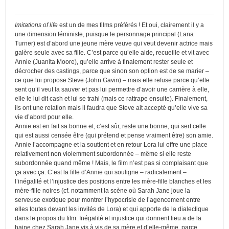
Imitations of life
est un de mes films préférés ! Et oui, clairement il y a
une dimension féministe, puisque le personnage principal (Lana
Turner) est d’abord une jeune mère veuve qui veut devenir actrice mais
galère seule avec sa fille. C’est parce qu’elle aide, recueille et vit avec
Annie (Juanita Moore), qu’elle arrive à finalement rester seule et
décrocher des castings, parce que sinon son option est de se marier –
ce que lui propose Steve (John Gavin) – mais elle refuse parce qu’elle
sent qu’il veut la sauver et pas lui permettre d’avoir une carrière à elle,
elle le lui dit cash et lui se trahi (mais ce rattrape ensuite). Finalement,
ils ont une relation mais il faudra que Steve ait accepté qu’elle vive sa
vie d’abord pour elle.
Annie est en fait sa bonne et, c’est sûr, reste une bonne, qui sert celle
qui est aussi censée être (qui prétend et pense vraiment être) son amie.
Annie l’accompagne et la soutient et en retour Lora lui offre une place
relativement non violemment subordonnée – même si elle reste
subordonnée quand même ! Mais, le film n’est pas si complaisant que
ça avec ça. C’est la fille d’Annie qui souligne – radicalement –
l’inégalité et l’injustice des positions entre les mère-fille blanches et les
mère-fille noires (cf. notamment la scène où Sarah Jane joue la
serveuse exotique pour montrer l’hypocrisie de l’agencement entre
elles toutes devant les invités de Lora) et qui apporte de la dialectique
dans le propos du film. Inégalité et injustice qui donnent lieu a de la
haine chez Sarah Jane vis à vis de sa mère et d’elle-même, parce