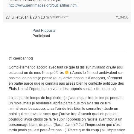
http://www.genrimages.org/outils/films.html
27 juillet 2014 à 20 h 13 min
#10456
RÉPONDRE
Paul Rigouste
Participant
@ caerbannog
Complètement d’accord avec tout ce que tu dis sur
Imitation of Life
(qui
est aussi un de mes films préférés
). Après le film est ambivalent sur
pas mal de points je pense (que j’arrive pas tous à analyser, sûrement
en partie parce que je connais pas assez bien le contexte politique des
États-Unis à l’époque au niveau des rapports sociaux de « race »).
Là j’ai pas le temps de trop écrire (et j’aurais pas trop le temps pendant
un mois, mais je reviendrai après parce que ton avis sur ce film
m’intéresse beaucoup, tu as l’air de très bien le connaître). Juste un
point qui me travaille sans que j’arrive trop à savoir quoi en penser :
pourquoi avoir choisi de faire subir l’oppression raciste avant tout à un
personnage blanc de peau (Sarah Jane) ? J’ai l’impression que c’est
tordu (mais ça l’est peut-être pas…). Parce que du coup j’ai l’impression