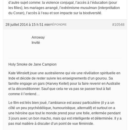
d’autre sujet comme: la violence conjugal, l’accès à l’éducation (pour
les filles), les mariages arrangé, l’extrémisme musulman (interprétation
du Coran), l’accès à l’eau et son impacte sur la biodiversité.
28 juillet 2014 à 15 h 51 min
#10548
RÉPONDRE
Arroway
Invité
Holy Smoke de Jane Campion
Kate Winslett joue une australienne qui vie une révélation spirituelle en
Inde et décide de rester suivre les enseignements d’un gourou. Sa
famille engage un gars (Harvey Keitel) pour la faire revenir en Australie
et la déconditionner. Sauf que cela ne va pas se passer tout à fait
comme il l’entend…
Le film est très bien joué, l’ambiance est assez particulière (il y a un
côté un peu psychédélique, humouristique, alternatif) et surtout on a
une héroïne que tout le monde prend pour une folle, enfermée pendant
3 jours avec un bon macho, mais qui est intelligente et déterminée. Il y a
pas mal matière à discuter d’un point de vue féministe.