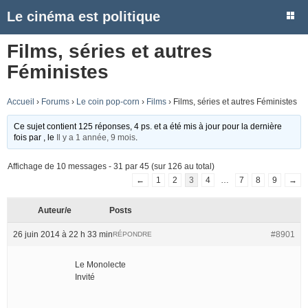
Le cinéma est politique
Films, séries et autres
Féministes
Accueil
›
Forums
›
Le coin pop-corn
›
Films
›
Films, séries et autres Féministes
Ce sujet contient 125 réponses, 4 ps. et a été mis à jour pour la dernière
fois par
, le
Il y a 1 année, 9 mois
.
Affichage de 10 messages - 31 par 45 (sur 126 au total)
←
1
2
3
4
…
7
8
9
→
Auteur/e
Posts
26 juin 2014 à 22 h 33 min
#8901
RÉPONDRE
Le Monolecte
Invité