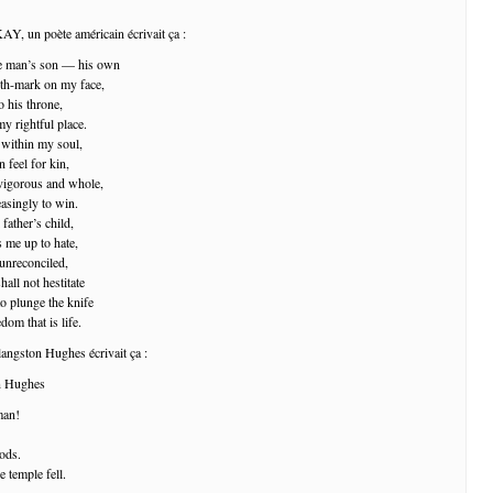
, un poète américain écrivait ça :
te man’s son — his own
rth-mark on my face,
to his throne,
y rightful place.
e within my soul,
n feel for kin,
vigorous and whole,
asingly to win.
father’s child,
s me up to hate,
unreconciled,
hall not hestitate
to plunge the knife
dom that is life.
langston Hughes écrivait ça :
 Hughes
man!
ods.
e temple fell.