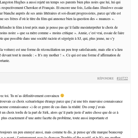
 Langston Hughes a aussi rejeté un temps ses parents bien plus noirs que lui, lui qui
s respectivement Cherokee et Français. Et encore une fois, Leila dans
Shadows
essaie
r blanche auprès de ses amis littéraires et soi-disant progressistes, parce qu’elle est
e ses frères d’où le titre du film qui annonce bien la question des « nuances ».
éfendre le film à tout prix mais je pense pas qu’il faille mesinterpréter le choix de
ns noire » que sa mère comme « moins critique ». Annie, c’est vrai, essaie de faire
le que possible dans une société raciste et ségrégée à SJ, qui, plus jeune, ne s’y
 la voiture) est une forme de réconciliation un peu trop satisfaisante, mais elle n’a lieu
ié devant tout le monde : « It’s my mother ! ». Ce qui est une forme d’affirmation de
rtante.
#10722
RÉPONDRE
vec toi. Tu m’as définitivement convaincu
 trouvais ce choix scénaristique étrange parce que j’ai une très mauvaise connaissance
une connaissance ») de ce genre de cas dans la réalité. Du coup j’avais
t un choix tordu de la part de Sirk, alors qu’il parle juste d’autre chose que de ce à
u plus exactement d’une autre facette du problème, toute aussi importante et
’a toujours un peu ennuyé aussi, mais comme tu dis, je pense qu’elle marque beaucoup
 y a avant : l’enterrement avec la chanson Trouble of the world, et le It’s my mother