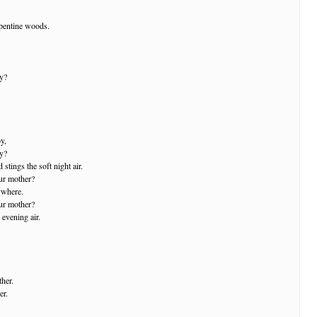
pentine woods.
oy?
oy,
oy?
stings the soft night air.
ur mother?
ywhere.
ur mother?
 evening air.
her.
er.