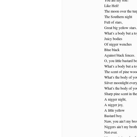
Like Hell!
The moon over the tur
The Southern night
Full of stars,
Great big yellow stars.
What’s a body but a t
Juicy bodies
Of nigger wenches
Blue black
Against black fences.
O, you little bastard b
What’s a body but a t
The scent of pine wood 
What’s the body of yo
Silver moonlight ever
What’s the body of yo
Sharp pine scent in the
A nigger night,
A nigger joy,
A little yellow
Bastard boy.
Naw, you ain’t my brot
Niggers ain’t my broth
Not ever.