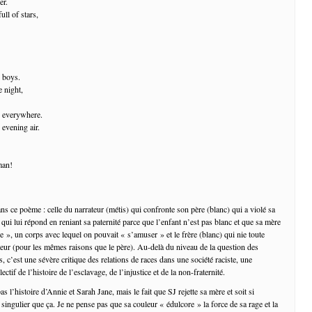
er.
ull of stars,
d boys.
e night,
er everywhere.
 evening air.
man!
ans ce poème : celle du narrateur (métis) qui confronte son père (blanc) qui a violé sa
e qui lui répond en reniant sa paternité parce que l’enfant n’est pas blanc et que sa mère
e », un corps avec lequel on pouvait « s’amuser » et le frère (blanc) qui nie toute
ateur (pour les mêmes raisons que le père). Au-delà du niveau de la question des
, c’est une sévère critique des relations de races dans une société raciste, une
ectif de l’histoire de l’esclavage, de l’injustice et de la non-fraternité.
s l’histoire d’Annie et Sarah Jane, mais le fait que SJ rejette sa mère et soit si
singulier que ça. Je ne pense pas que sa couleur « édulcore » la force de sa rage et la