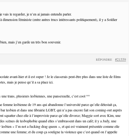
e vais le regarder, je n’en ai jamais entendu parler.
dimension féministe (entre autres trucs intéressants politiquement), il y a Soldier
bien, mais j’en garde un très bon souvenir.
#21559
RÉPONDRE
olate avant-hier et il est super ! Je le classerais peut-être plus dans une liste de films
, mais je pense qu’il a sa place ici.
 une trans, plusieurs lesbiennes, une pansexuelle, c’est cool ^^
ne femme lesbienne de 19 ans qui abandonne l’université parce qu’elle détestait ça,
n bar lesbien et dans une librairie LGBT, qui n’a pas encore fait son coming-out auprès
ent squatter chez elle à l’improviste parce qu’elle divorce; Maggie sort avec Kim, une
t des scènes de lesbophobie quand elles s’embrassent dans un café; il y a Judy, une
ar lesbien « I’m not a fucking drag queen », et qui est vraiment présentée comme elle
re comme une femme; et du coup ça souligne la violence que c’est quand on l’appelle