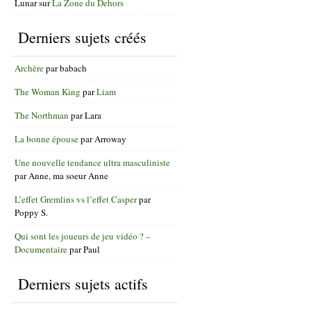
Lunar
sur
La Zone du Dehors
Derniers sujets créés
Archère
par
babach
The Woman King
par
Liam
The Northman
par
Lara
La bonne épouse
par
Arroway
Une nouvelle tendance ultra masculiniste
par
Anne, ma soeur Anne
L’effet Gremlins vs l’effet Casper
par
Poppy S.
Qui sont les joueurs de jeu vidéo ? –
Documentaire
par
Paul
Derniers sujets actifs