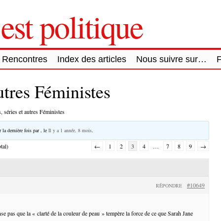
est politique
Rencontres
Index des articles
Nous suivre sur…
autres Féministes
, séries et autres Féministes
 la dernière fois par
, le
Il y a 1 année, 8 mois
.
tal)
←
1
2
3
4
…
7
8
9
→
#10649
RÉPONDRE
se pas que la « clarté de la couleur de peau » tempère la force de ce que Sarah Jane