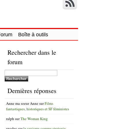
Forum
Boîte à outils
Rechercher dans le
forum
Dernières réponses
Anne ma soeur Anne
sur
Films
fantastiques, historiques et SF féministes
ralph
sur
The Woman King
exodus
sur
le sexisme comme strategie