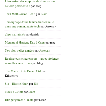
L’inversion des rapports de domination
est-elle pertinente ?
par
Meg
Teen Wolf, saison 1 et 2
par
Liam
Témoignage d'une femme transexuelle
dans une communauté tech
par
Arroway
clips mal-aimés
par
derrida
Menstrual Hygiene Day à Caen
par
meg
Nos plus belles années
par
Arroway
Réalisateurs et agresseurs – art et violence
sexuelles masculines
par
Meg
The Manic Pixie Dream Girl
par
Kikuchiyo
Sia – Elastic Heart
par
Eld
Meek's Cutoff
par
Liam
Hunger games 4: la fin
par
Lison