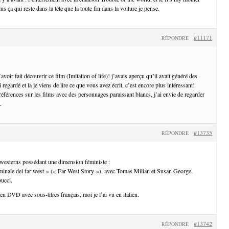
s ça qui reste dans la tête que la toute fin dans la voiture je pense.
#11171
RÉPONDRE
voir fait découvrir ce film (Imitation of life)! j’avais aperçu qu’il avait généré des
 regardé et là je viens de lire ce que vous avez écrit, c’est encore plus intéressant!
éférences sur les films avec des personnages paraissant blancs, j’ai envie de regarder
…
#13735
RÉPONDRE
 westerns possédant une dimension féministe :
riminale del far west » (« Far West Story »), avec Tomas Milian et Susan George,
bucci.
i en DVD avec sous-titres français, moi je l’ai vu en italien.
#13742
RÉPONDRE