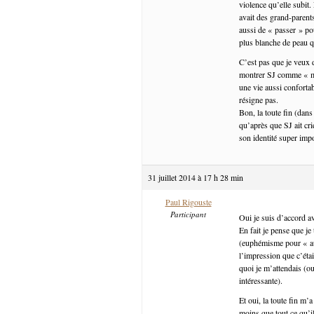
violence qu’elle subit.
avait des grand-parent
aussi de « passer » pou
plus blanche de peau qu
C’est pas que je veux d
montrer SJ comme « moi
une vie aussi confortab
résigne pas.
Bon, la toute fin (dans
qu’après que SJ ait cr
son identité super impo
31 juillet 2014 à 17 h 28 min
Paul Rigouste
Participant
Oui je suis d’accord a
En fait je pense que je
(euphémisme pour « auc
l’impression que c’étai
quoi je m’attendais (o
intéressante).
Et oui, la toute fin m
moins que tout ce qu’il