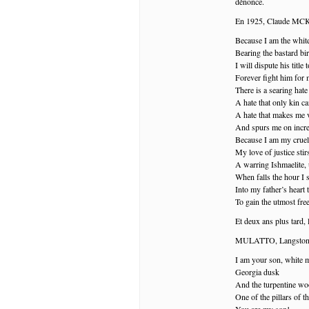
dénonce.
En 1925, Claude MCKAY
Because I am the whi
Bearing the bastard bi
I will dispute his title 
Forever fight him for m
There is a searing hat
A hate that only kin ca
A hate that makes me 
And spurs me on incre
Because I am my cruel 
My love of justice stir
A warring Ishmaelite, 
When falls the hour I s
Into my father’s heart 
To gain the utmost free
Et deux ans plus tard, 
MULATTO, Langston
I am your son, white 
Georgia dusk
And the turpentine wo
One of the pillars of th
You are my son!