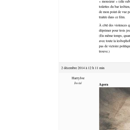
« monsieur » (elle subi
toilettes du bar lesbie
de mon point de vue pas
traitée dans ce film.
À côté des violences qu
déprimer pour trois jo
(En même temps, quand 
avec toute la lesbophob
pas de victoire politi
trouve.)
2 décembre 2014 à 12 h 11 min
HarryJoe
Invité
Agora