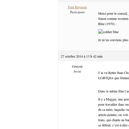
Paul Rigouste
Participant
Merci pour le conseil, j
Sinon comme western à 
Blue (1970) :
Je m’en souviens plus 
27 octobre 2014 à 13 h 42 min
Grussie
Invité
J’ai vu Better than Choc
LGBTQIA que féministes
Dans le même film t’as
Il y a Maggie, une jeu
pour travailler dans u
de sa mère, laquelle vi
artiste-peintre; on voi
trans, qui chante au b
se définit, c’est-à-di