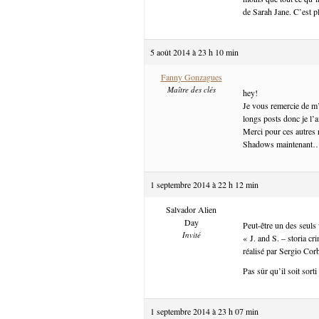
de Sarah Jane. C’est plu
5 août 2014 à 23 h 10 min
Fanny Gonzagues
Maître des clés
hey!
Je vous remercie de m’a
longs posts donc je l’ai
Merci pour ces autres r
Shadows maintenant
1 septembre 2014 à 22 h 12 min
Salvador Alien
Day
Peut-être un des seuls
Invité
« J. and S. – storia c
réalisé par Sergio Cor
Pas sûr qu’il soit sort
1 septembre 2014 à 23 h 07 min