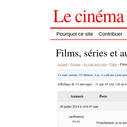
Le cinéma 
Pourquoi ce site
Contribuer
Films, séries et 
Accueil
›
Forums
›
Le coin pop-corn
›
Films
›
Films
Ce sujet contient 125 réponses, 4 ps. et a été mis à jour pour
Affichage de 15 messages - 31 par 45 (sur 126 au to
Auteur/e
Posts
30 juillet 2014 à 10 h 03 min
caerbannog
Invité
Franchement, je ne pen