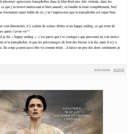
t plusieurs agressions transphobes dans le film dont une, très violente, dans les
n, ce que j’ai trouvé intéressant et bien amené), sa famille la renie complètement, bref
 forcément super fiable de cis, j’ai l’impression que la transphobie est super bien
i sont dénoncées, il y a plein de scènes drôles et un happy ending, ce qui évite de
urs après l’avoir vu^^.
je dis « happy ending », c’est parce que t’es soulagé.e que personne ne soit mort.e
ie et la transphobie, et que les personnages de font des bisous à la fin, mais il n’y a
que, du coup ça peut aussi être vu comme triste…il laisse un peu des deux sentiments je
#23939
RÉPONDRE