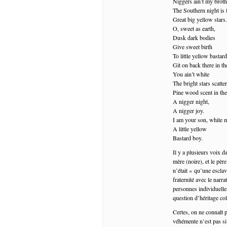
Niggers ain’t my broth
The Southern night is f
Great big yellow stars.
O, sweet as earth,
Dusk dark bodies
Give sweet birth
To little yellow bastar
Git on back there in th
You ain’t white
The bright stars scatt
Pine wood scent in the
A nigger night,
A nigger joy.
I am your son, white 
A little yellow
Bastard boy.
Il y a plusieurs voix d
mère (noire), et le pèr
n’était « qu’une esclav
fraternité avec le narr
personnes individuelles
question d’héritage coll
Certes, on ne connaît pa
véhémente n’est pas si 