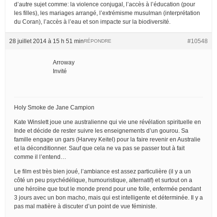
d’autre sujet comme: la violence conjugal, l’accès à l’éducation (pour
les filles), les mariages arrangé, l’extrémisme musulman (interprétation
du Coran), l’accès à l’eau et son impacte sur la biodiversité.
28 juillet 2014 à 15 h 51 min
#10548
RÉPONDRE
Arroway
Invité
Holy Smoke de Jane Campion
Kate Winslett joue une australienne qui vie une révélation spirituelle en
Inde et décide de rester suivre les enseignements d’un gourou. Sa
famille engage un gars (Harvey Keitel) pour la faire revenir en Australie
et la déconditionner. Sauf que cela ne va pas se passer tout à fait
comme il l’entend…
Le film est très bien joué, l’ambiance est assez particulière (il y a un
côté un peu psychédélique, humouristique, alternatif) et surtout on a
une héroïne que tout le monde prend pour une folle, enfermée pendant
3 jours avec un bon macho, mais qui est intelligente et déterminée. Il y a
pas mal matière à discuter d’un point de vue féministe.