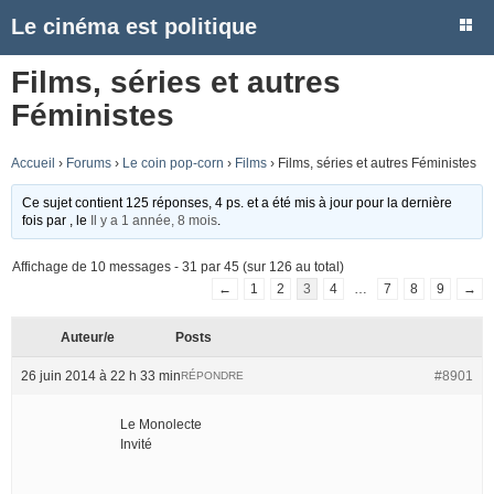
Le cinéma est politique
Films, séries et autres
Féministes
Accueil
›
Forums
›
Le coin pop-corn
›
Films
›
Films, séries et autres Féministes
Ce sujet contient 125 réponses, 4 ps. et a été mis à jour pour la dernière
fois par
, le
Il y a 1 année, 8 mois
.
Affichage de 10 messages - 31 par 45 (sur 126 au total)
←
1
2
3
4
…
7
8
9
→
Auteur/e
Posts
26 juin 2014 à 22 h 33 min
#8901
RÉPONDRE
Le Monolecte
Invité