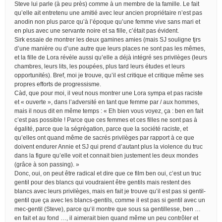
Steve lui parle (à peu près) comme à un membre de la famille. Le fait
qu’elle ait entretenu une amitié avec leur ancien propriétaire n’est pas
anodin non plus parce qu’à l’époque qu’une femme vive sans mari et
en plus avec une servante noire et sa fille, c’était pas évident.
Sirk essaie de montrer les deux gamines amies (mais SJ souligne tjrs
d’une manière ou d’une autre que leurs places ne sont pas les mêmes,
et la fille de Lora révèle aussi qu’elle a déjà intégré ses privilèges (leurs
chambres, leurs lits, les poupées, plus tard leurs études et leurs
opportunités). Bref, moi je trouve, qu’il est critique et critique même ses
propres efforts de progressisme.
Càd, que pour moi, il veut nous montrer une Lora sympa et pas raciste
et « ouverte », dans l’adversité en tant que femme par / aux hommes,
mais il nous dit en même temps : « Eh bien vous voyez, ça : ben en fait
c’est pas possible ! Parce que ces femmes et ces filles ne sont pas à
égalité, parce que la ségrégation, parce que la société raciste, et
qu’elles ont quand même de sacrés privilèges par rapport à ce que
doivent endurer Annie et SJ qui prend d’autant plus la violence du truc
dans la figure qu’elle voit et connait bien justement les deux mondes
(grâce à son passing). »
Donc, oui, on peut être radical et dire que ce film ben oui, c’est un truc
gentil pour des blancs qui voudraient être gentils mais restent des
blancs avec leurs privilèges, mais en fait je trouve qu’il est pas si gentil-
gentil que ça avec les blancs-gentils, comme il est pas si gentil avec un
mec-gentil (Steve), parce qu’il montre que sous sa gentillesse, ben …
en fait et au fond …, il aimerait bien quand même un peu contrôler et