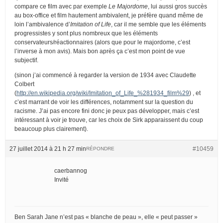
compare ce film avec par exemple
Le Majordome
, lui aussi gros succès
au box-office et film hautement ambivalent, je préfère quand même de
loin l’ambivalence d’
Imitation of Life
, car il me semble que les éléments
progressistes y sont plus nombreux que les éléments
conservateurs/réactionnaires (alors que pour le majordome, c’est
l’inverse à mon avis). Mais bon après ça c’est mon point de vue
subjectif.
(sinon j’ai commencé à regarder la version de 1934 avec Claudette
Colbert
(
http://en.wikipedia.org/wiki/Imitation_of_Life_%281934_film%29
) , et
c’est marrant de voir les différences, notamment sur la question du
racisme. J’ai pas encore fini donc je peux pas développer, mais c’est
intéressant à voir je trouve, car les choix de Sirk apparaissent du coup
beaucoup plus clairement).
27 juillet 2014 à 21 h 27 min
#10459
RÉPONDRE
caerbannog
Invité
Ben Sarah Jane n’est pas « blanche de peau », elle « peut passer »