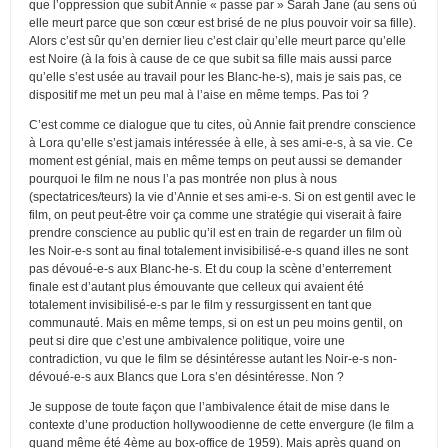
que l’oppression que subit Annie « passe par » Sarah Jane (au sens où
elle meurt parce que son cœur est brisé de ne plus pouvoir voir sa fille).
Alors c’est sûr qu’en dernier lieu c’est clair qu’elle meurt parce qu’elle
est Noire (à la fois à cause de ce que subit sa fille mais aussi parce
qu’elle s’est usée au travail pour les Blanc-he-s), mais je sais pas, ce
dispositif me met un peu mal à l’aise en même temps. Pas toi ?
C’est comme ce dialogue que tu cites, où Annie fait prendre conscience
à Lora qu’elle s’est jamais intéressée à elle, à ses ami-e-s, à sa vie. Ce
moment est génial, mais en même temps on peut aussi se demander
pourquoi le film ne nous l’a pas montrée non plus à nous
(spectatrices/teurs) la vie d’Annie et ses ami-e-s. Si on est gentil avec le
film, on peut peut-être voir ça comme une stratégie qui viserait à faire
prendre conscience au public qu’il est en train de regarder un film où
les Noir-e-s sont au final totalement invisibilisé-e-s quand illes ne sont
pas dévoué-e-s aux Blanc-he-s. Et du coup la scène d’enterrement
finale est d’autant plus émouvante que celleux qui avaient été
totalement invisibilisé-e-s par le film y ressurgissent en tant que
communauté. Mais en même temps, si on est un peu moins gentil, on
peut si dire que c’est une ambivalence politique, voire une
contradiction, vu que le film se désintéresse autant les Noir-e-s non-
dévoué-e-s aux Blancs que Lora s’en désintéresse. Non ?
Je suppose de toute façon que l’ambivalence était de mise dans le
contexte d’une production hollywoodienne de cette envergure (le film a
quand même été 4ème au box-office de 1959). Mais après quand on