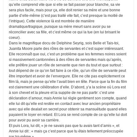
qu’elle comprend vite que si elle se fait passer pour blanche, sa vie
sera plus facile, mais pour ça, elle doit renier sa mère et une bonne
partie d’elle-même (c’est pas traité vite fait, c’est presque la moitié de
l’intrigue). Cette violence là est montrée de manière
dramatique/tragique, puisque sa mère meurt sans avoir pu se
réconcilier avec sa fille, et c’est même ce qui la tue (en lui brisant le
coeur).
Dans le magnifique docu de Delphine Seyrig, sois Belle et Tais-toi,
Juanita Moore parle des rôles de servantes et c’est super intéressant.
Elle reconnaît que oui, c’est un problème que les femmes noires soient
si massivement cantonnées à des rôles de servantes mais qu’après,
elle préfère jouer un rôle de servante que rien du tout et que surtout :
tout dépend de ce qu’on fait faire à ce rôle, qu’un rôle de servante peut
être important et avoir de l’envergure. Elle ne cite pas explicitement ce
film là, mais je pense qu’elle l’avait bien en tête. Parce que la fin du film
est clairement une célébration d’elle. D’abord, y’a la scène où Lora est
à son chevet et la pleure et la supplie de ne pas partir: c’est une
déclaration d’amour, mais Annie lui règle gentiment son compte, quand
elle lui dit qu’elle est restée en contact avec leur ancien propriétaire
avec qui elle dealait en secret pour obtenir sa mansuétude quand elles
payaient le loyer en retard. Et Lora se rend compte de ce qu’elle lui doit
pour avoir pu avoir sa carrière.
Et puis Lora, lui dit, « je ne savais pas que tu avais tant d’amis », et
Annie lui dit : « mais ça c’est parce que tu étais tellement préoccupée
par toi-même ».