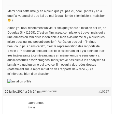
Merci pour cette liste, y en a plein que j’ai pas vu, cool ! (après y en a
que j’ai vu aussi et que j’ai du mal à qualifier de « féministe », mais bon
)
Sinon j’ai revu récemment un vieux film que j’adore : Imitation of Life, de
Douglas Sirk (1959). C’est un film assez complexe je trouve, mais qui a
une dimension féministe indéniable à mon avis (même si y a quelques
micro trucs qui me posent question). Après, un truc qui m’intrigue
beaucoup plus dans ce film, c’est la représentation des rapports de
« race ». Y a une volonté antiraciste, c’est certain, et il y a plein de trucs
très intéressants à ce niveau, mais en même temps je sens que y a
aussi des trucs assez craignos, mais j’arrive pas bien à les analyser. Si
jamais y a quelqu’un-e qui a vu ce film et qui a des idées dessus
(notamment sur la représentation des rapports de « race »), ça
m’intéresse bien d’en discuter.
26 juillet 2014 à 9 h 14 min
#10227
RÉPONDRE
caerbannog
Invité