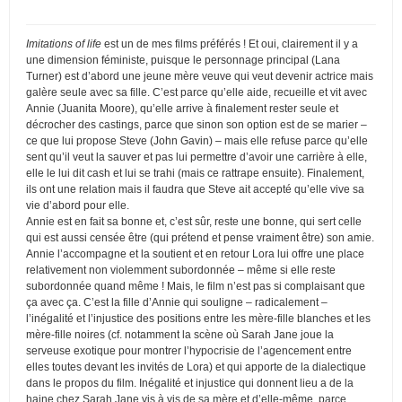
Imitations of life
est un de mes films préférés ! Et oui, clairement il y a
une dimension féministe, puisque le personnage principal (Lana
Turner) est d’abord une jeune mère veuve qui veut devenir actrice mais
galère seule avec sa fille. C’est parce qu’elle aide, recueille et vit avec
Annie (Juanita Moore), qu’elle arrive à finalement rester seule et
décrocher des castings, parce que sinon son option est de se marier –
ce que lui propose Steve (John Gavin) – mais elle refuse parce qu’elle
sent qu’il veut la sauver et pas lui permettre d’avoir une carrière à elle,
elle le lui dit cash et lui se trahi (mais ce rattrape ensuite). Finalement,
ils ont une relation mais il faudra que Steve ait accepté qu’elle vive sa
vie d’abord pour elle.
Annie est en fait sa bonne et, c’est sûr, reste une bonne, qui sert celle
qui est aussi censée être (qui prétend et pense vraiment être) son amie.
Annie l’accompagne et la soutient et en retour Lora lui offre une place
relativement non violemment subordonnée – même si elle reste
subordonnée quand même ! Mais, le film n’est pas si complaisant que
ça avec ça. C’est la fille d’Annie qui souligne – radicalement –
l’inégalité et l’injustice des positions entre les mère-fille blanches et les
mère-fille noires (cf. notamment la scène où Sarah Jane joue la
serveuse exotique pour montrer l’hypocrisie de l’agencement entre
elles toutes devant les invités de Lora) et qui apporte de la dialectique
dans le propos du film. Inégalité et injustice qui donnent lieu a de la
haine chez Sarah Jane vis à vis de sa mère et d’elle-même, parce