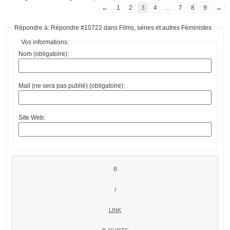
←
1
2
3
4
…
7
8
9
→
Répondre à: Répondre #10722 dans Films, séries et autres Féministes
Vos informations:
Nom (obligatoire):
Mail (ne sera pas publié) (obligatoire):
Site Web: