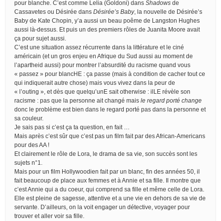
pour blanche. C’est comme Lelia (Goldoni) dans
Shadows
de
Cassavetes ou Désirée dans
Désirée’s Baby
, la nouvelle de Désirée’s
Baby de Kate Chopin, y’a aussi un beau poême de Langston Hughes
aussi là-dessus. Et puis un des premiers rôles de Juanita Moore avait
ça pour sujet aussi.
C’est une situation assez récurrente dans la littérature et le ciné
américain (et un gros enjeu en Afrique du Sud aussi au moment de
l’apartheid aussi) pour montrer l’absurdité du racisme quand vous
« passez » pour blancHE : ça passe (mais à condition de cacher tout ce
qui indiquerait autre chose) mais vous vivez dans la peur de
« l’outing », et dès que quelqu’unE sait otherwise : ilLE révèle son
racisme : pas que la personne ait changé mais
le regard porté change
donc le problème est bien dans le regard porté pas dans la personne et
sa couleur.
Je sais pas si c’est ça ta question, en fait …
Mais après c’est sûr que c’est pas un film fait par des African-Americans
pour des AA !
Et clairement le rôle de Lora, le drama de sa vie, son succès sont les
sujets n°1.
Mais pour un film Hollywoodien fait par un blanc, fin des années 50, il
fait beaucoup de place aux femmes et à Annie et sa fille. Il montre que
c’est Annie qui a du coeur, qui comprend sa fille et même celle de Lora.
Elle est pleine de sagesse, attentive et a une vie en dehors de sa vie de
servante. D’ailleurs, on la voit engager un détective, voyager pour
trouver et aller voir sa fille.