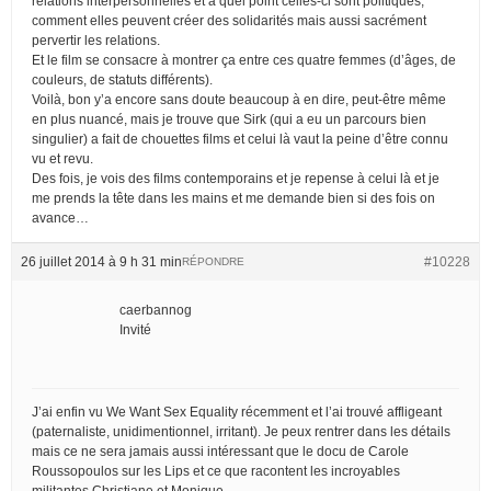
relations interpersonnelles et à quel point celles-ci sont politiques,
comment elles peuvent créer des solidarités mais aussi sacrément
pervertir les relations.
Et le film se consacre à montrer ça entre ces quatre femmes (d’âges, de
couleurs, de statuts différents).
Voilà, bon y’a encore sans doute beaucoup à en dire, peut-être même
en plus nuancé, mais je trouve que Sirk (qui a eu un parcours bien
singulier) a fait de chouettes films et celui là vaut la peine d’être connu
vu et revu.
Des fois, je vois des films contemporains et je repense à celui là et je
me prends la tête dans les mains et me demande bien si des fois on
avance…
26 juillet 2014 à 9 h 31 min
#10228
RÉPONDRE
caerbannog
Invité
J’ai enfin vu We Want Sex Equality récemment et l’ai trouvé affligeant
(paternaliste, unidimentionnel, irritant). Je peux rentrer dans les détails
mais ce ne sera jamais aussi intéressant que le docu de Carole
Roussopoulos sur les Lips et ce que racontent les incroyables
militantes Christiane et Monique