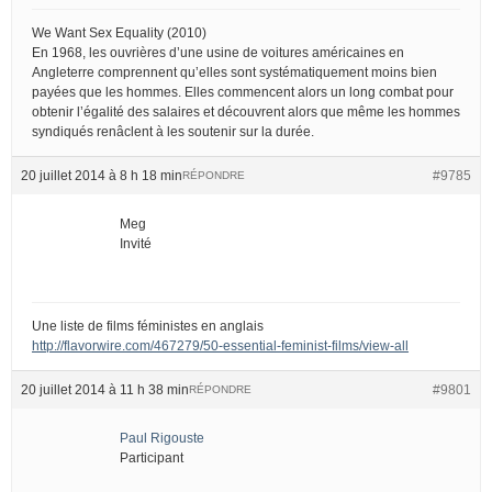
We Want Sex Equality (2010)
En 1968, les ouvrières d’une usine de voitures américaines en
Angleterre comprennent qu’elles sont systématiquement moins bien
payées que les hommes. Elles commencent alors un long combat pour
obtenir l’égalité des salaires et découvrent alors que même les hommes
syndiqués renâclent à les soutenir sur la durée.
20 juillet 2014 à 8 h 18 min
#9785
RÉPONDRE
Meg
Invité
Une liste de films féministes en anglais
http://flavorwire.com/467279/50-essential-feminist-films/view-all
20 juillet 2014 à 11 h 38 min
#9801
RÉPONDRE
Paul Rigouste
Participant