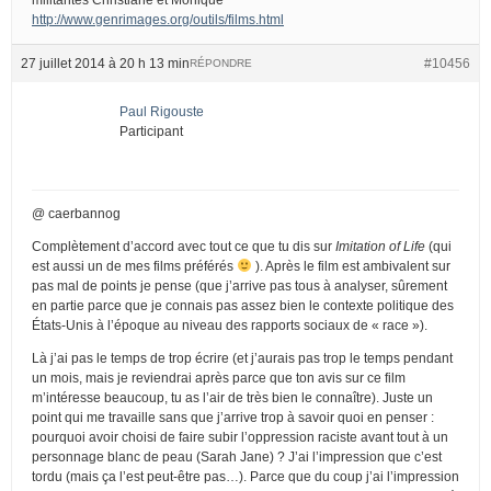
http://www.genrimages.org/outils/films.html
27 juillet 2014 à 20 h 13 min
#10456
RÉPONDRE
Paul Rigouste
Participant
@ caerbannog
Complètement d’accord avec tout ce que tu dis sur
Imitation of Life
(qui
est aussi un de mes films préférés
). Après le film est ambivalent sur
pas mal de points je pense (que j’arrive pas tous à analyser, sûrement
en partie parce que je connais pas assez bien le contexte politique des
États-Unis à l’époque au niveau des rapports sociaux de « race »).
Là j’ai pas le temps de trop écrire (et j’aurais pas trop le temps pendant
un mois, mais je reviendrai après parce que ton avis sur ce film
m’intéresse beaucoup, tu as l’air de très bien le connaître). Juste un
point qui me travaille sans que j’arrive trop à savoir quoi en penser :
pourquoi avoir choisi de faire subir l’oppression raciste avant tout à un
personnage blanc de peau (Sarah Jane) ? J’ai l’impression que c’est
tordu (mais ça l’est peut-être pas…). Parce que du coup j’ai l’impression