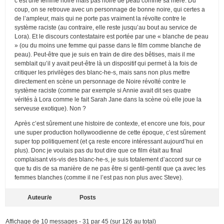
c’est une femme noire mais pas noire de peau comme sa mère. Du
coup, on se retrouve avec un personnage de bonne noire, qui certes a
de l’ampleur, mais qui ne porte pas vraiment la révolte contre le
système raciste (au contraire, elle reste jusqu’au bout au service de
Lora). Et le discours contestataire est portée par une « blanche de peau
» (ou du moins une femme qui passe dans le film comme blanche de
peau). Peut-être que je suis en train de dire des bêtises, mais il me
semblait qu’il y avait peut-être là un dispositif qui permet à la fois de
critiquer les privilèges des blanc-he-s, mais sans non plus mettre
directement en scène un personnage de Noire révolté contre le
système raciste (comme par exemple si Annie avait dit ses quatre
vérités à Lora comme le fait Sarah Jane dans la scène où elle joue la
serveuse exotique). Non ?
Après c’est sûrement une histoire de contexte, et encore une fois, pour
une super production hollywoodienne de cette époque, c’est sûrement
super top politiquement (et ça reste encore intéressant aujourd’hui en
plus). Donc je voulais pas du tout dire que ce film était au final
complaisant vis-vis des blanc-he-s, je suis totalement d’accord sur ce
que tu dis de sa manière de ne pas être si gentil-gentil que ça avec les
femmes blanches (comme il ne l’est pas non plus avec Steve).
Auteur/e
Posts
Affichage de 10 messages - 31 par 45 (sur 126 au total)