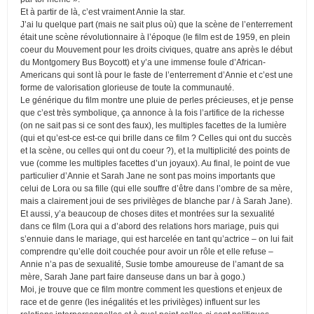
Et à partir de là, c’est vraiment Annie la star.
J’ai lu quelque part (mais ne sait plus où) que la scène de l’enterrement
était une scène révolutionnaire à l’époque (le film est de 1959, en plein
coeur du Mouvement pour les droits civiques, quatre ans après le début
du Montgomery Bus Boycott) et y’a une immense foule d’African-
Americans qui sont là pour le faste de l’enterrement d’Annie et c’est une
forme de valorisation glorieuse de toute la communauté.
Le générique du film montre une pluie de perles précieuses, et je pense
que c’est très symbolique, ça annonce à la fois l’artifice de la richesse
(on ne sait pas si ce sont des faux), les multiples facettes de la lumière
(qui et qu’est-ce est-ce qui brille dans ce film ? Celles qui ont du succès
et la scène, ou celles qui ont du coeur ?), et la multiplicité des points de
vue (comme les multiples facettes d’un joyaux). Au final, le point de vue
particulier d’Annie et Sarah Jane ne sont pas moins importants que
celui de Lora ou sa fille (qui elle souffre d’être dans l’ombre de sa mère,
mais a clairement joui de ses privilèges de blanche par / à Sarah Jane).
Et aussi, y’a beaucoup de choses dites et montrées sur la sexualité
dans ce film (Lora qui a d’abord des relations hors mariage, puis qui
s’ennuie dans le mariage, qui est harcelée en tant qu’actrice – on lui fait
comprendre qu’elle doit couchée pour avoir un rôle et elle refuse –
Annie n’a pas de sexualité, Susie tombe amoureuse de l’amant de sa
mère, Sarah Jane part faire danseuse dans un bar à gogo.)
Moi, je trouve que ce film montre comment les questions et enjeux de
race et de genre (les inégalités et les privilèges) influent sur les