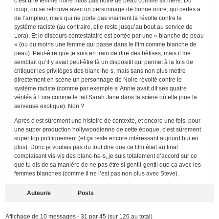
c’est une femme noire mais pas noire de peau comme sa mère. Du
coup, on se retrouve avec un personnage de bonne noire, qui certes a
de l’ampleur, mais qui ne porte pas vraiment la révolte contre le
système raciste (au contraire, elle reste jusqu’au bout au service de
Lora). Et le discours contestataire est portée par une « blanche de peau
» (ou du moins une femme qui passe dans le film comme blanche de
peau). Peut-être que je suis en train de dire des bêtises, mais il me
semblait qu’il y avait peut-être là un dispositif qui permet à la fois de
critiquer les privilèges des blanc-he-s, mais sans non plus mettre
directement en scène un personnage de Noire révolté contre le
système raciste (comme par exemple si Annie avait dit ses quatre
vérités à Lora comme le fait Sarah Jane dans la scène où elle joue la
serveuse exotique). Non ?
Après c’est sûrement une histoire de contexte, et encore une fois, pour
une super production hollywoodienne de cette époque, c’est sûrement
super top politiquement (et ça reste encore intéressant aujourd’hui en
plus). Donc je voulais pas du tout dire que ce film était au final
complaisant vis-vis des blanc-he-s, je suis totalement d’accord sur ce
que tu dis de sa manière de ne pas être si gentil-gentil que ça avec les
femmes blanches (comme il ne l’est pas non plus avec Steve).
Auteur/e
Posts
Affichage de 10 messages - 31 par 45 (sur 126 au total)