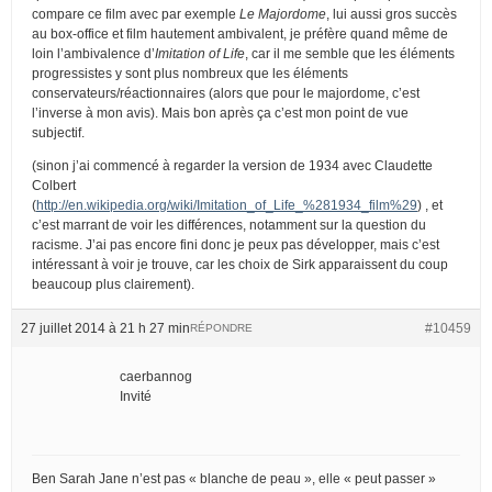
compare ce film avec par exemple
Le Majordome
, lui aussi gros succès
au box-office et film hautement ambivalent, je préfère quand même de
loin l’ambivalence d’
Imitation of Life
, car il me semble que les éléments
progressistes y sont plus nombreux que les éléments
conservateurs/réactionnaires (alors que pour le majordome, c’est
l’inverse à mon avis). Mais bon après ça c’est mon point de vue
subjectif.
(sinon j’ai commencé à regarder la version de 1934 avec Claudette
Colbert
(
http://en.wikipedia.org/wiki/Imitation_of_Life_%281934_film%29
) , et
c’est marrant de voir les différences, notamment sur la question du
racisme. J’ai pas encore fini donc je peux pas développer, mais c’est
intéressant à voir je trouve, car les choix de Sirk apparaissent du coup
beaucoup plus clairement).
27 juillet 2014 à 21 h 27 min
#10459
RÉPONDRE
caerbannog
Invité
Ben Sarah Jane n’est pas « blanche de peau », elle « peut passer »