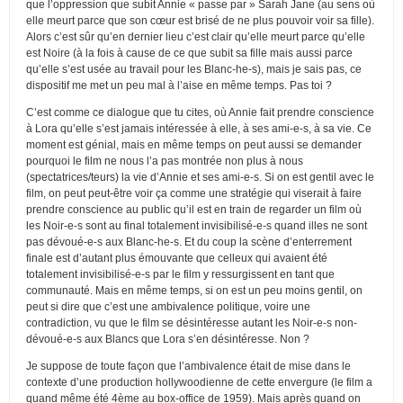
que l’oppression que subit Annie « passe par » Sarah Jane (au sens où
elle meurt parce que son cœur est brisé de ne plus pouvoir voir sa fille).
Alors c’est sûr qu’en dernier lieu c’est clair qu’elle meurt parce qu’elle
est Noire (à la fois à cause de ce que subit sa fille mais aussi parce
qu’elle s’est usée au travail pour les Blanc-he-s), mais je sais pas, ce
dispositif me met un peu mal à l’aise en même temps. Pas toi ?
C’est comme ce dialogue que tu cites, où Annie fait prendre conscience
à Lora qu’elle s’est jamais intéressée à elle, à ses ami-e-s, à sa vie. Ce
moment est génial, mais en même temps on peut aussi se demander
pourquoi le film ne nous l’a pas montrée non plus à nous
(spectatrices/teurs) la vie d’Annie et ses ami-e-s. Si on est gentil avec le
film, on peut peut-être voir ça comme une stratégie qui viserait à faire
prendre conscience au public qu’il est en train de regarder un film où
les Noir-e-s sont au final totalement invisibilisé-e-s quand illes ne sont
pas dévoué-e-s aux Blanc-he-s. Et du coup la scène d’enterrement
finale est d’autant plus émouvante que celleux qui avaient été
totalement invisibilisé-e-s par le film y ressurgissent en tant que
communauté. Mais en même temps, si on est un peu moins gentil, on
peut si dire que c’est une ambivalence politique, voire une
contradiction, vu que le film se désintéresse autant les Noir-e-s non-
dévoué-e-s aux Blancs que Lora s’en désintéresse. Non ?
Je suppose de toute façon que l’ambivalence était de mise dans le
contexte d’une production hollywoodienne de cette envergure (le film a
quand même été 4ème au box-office de 1959). Mais après quand on