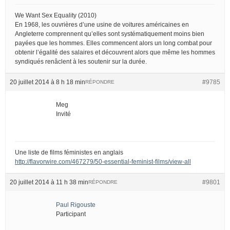
We Want Sex Equality (2010)
En 1968, les ouvrières d’une usine de voitures américaines en
Angleterre comprennent qu’elles sont systématiquement moins bien
payées que les hommes. Elles commencent alors un long combat pour
obtenir l’égalité des salaires et découvrent alors que même les hommes
syndiqués renâclent à les soutenir sur la durée.
20 juillet 2014 à 8 h 18 min
#9785
RÉPONDRE
Meg
Invité
Une liste de films féministes en anglais
http://flavorwire.com/467279/50-essential-feminist-films/view-all
20 juillet 2014 à 11 h 38 min
#9801
RÉPONDRE
Paul Rigouste
Participant