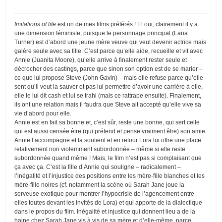
Imitations of life
est un de mes films préférés ! Et oui, clairement il y a
une dimension féministe, puisque le personnage principal (Lana
Turner) est d’abord une jeune mère veuve qui veut devenir actrice mais
galère seule avec sa fille. C’est parce qu’elle aide, recueille et vit avec
Annie (Juanita Moore), qu’elle arrive à finalement rester seule et
décrocher des castings, parce que sinon son option est de se marier –
ce que lui propose Steve (John Gavin) – mais elle refuse parce qu’elle
sent qu’il veut la sauver et pas lui permettre d’avoir une carrière à elle,
elle le lui dit cash et lui se trahi (mais ce rattrape ensuite). Finalement,
ils ont une relation mais il faudra que Steve ait accepté qu’elle vive sa
vie d’abord pour elle.
Annie est en fait sa bonne et, c’est sûr, reste une bonne, qui sert celle
qui est aussi censée être (qui prétend et pense vraiment être) son amie.
Annie l’accompagne et la soutient et en retour Lora lui offre une place
relativement non violemment subordonnée – même si elle reste
subordonnée quand même ! Mais, le film n’est pas si complaisant que
ça avec ça. C’est la fille d’Annie qui souligne – radicalement –
l’inégalité et l’injustice des positions entre les mère-fille blanches et les
mère-fille noires (cf. notamment la scène où Sarah Jane joue la
serveuse exotique pour montrer l’hypocrisie de l’agencement entre
elles toutes devant les invités de Lora) et qui apporte de la dialectique
dans le propos du film. Inégalité et injustice qui donnent lieu a de la
haine chez Sarah Jane vis à vis de sa mère et d’elle-même, parce