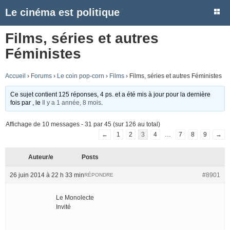
Le cinéma est politique
Films, séries et autres
Féministes
Accueil
›
Forums
›
Le coin pop-corn
›
Films
›
Films, séries et autres Féministes
Ce sujet contient 125 réponses, 4 ps. et a été mis à jour pour la dernière
fois par
, le
Il y a 1 année, 8 mois
.
Affichage de 10 messages - 31 par 45 (sur 126 au total)
←
1
2
3
4
…
7
8
9
→
Auteur/e
Posts
26 juin 2014 à 22 h 33 min
#8901
RÉPONDRE
Le Monolecte
Invité