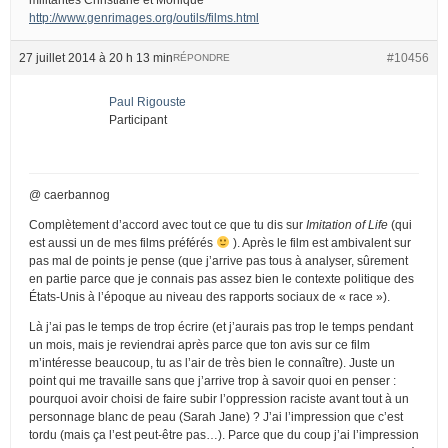
http://www.genrimages.org/outils/films.html
27 juillet 2014 à 20 h 13 min
#10456
RÉPONDRE
Paul Rigouste
Participant
@ caerbannog
Complètement d’accord avec tout ce que tu dis sur
Imitation of Life
(qui
est aussi un de mes films préférés
). Après le film est ambivalent sur
pas mal de points je pense (que j’arrive pas tous à analyser, sûrement
en partie parce que je connais pas assez bien le contexte politique des
États-Unis à l’époque au niveau des rapports sociaux de « race »).
Là j’ai pas le temps de trop écrire (et j’aurais pas trop le temps pendant
un mois, mais je reviendrai après parce que ton avis sur ce film
m’intéresse beaucoup, tu as l’air de très bien le connaître). Juste un
point qui me travaille sans que j’arrive trop à savoir quoi en penser :
pourquoi avoir choisi de faire subir l’oppression raciste avant tout à un
personnage blanc de peau (Sarah Jane) ? J’ai l’impression que c’est
tordu (mais ça l’est peut-être pas…). Parce que du coup j’ai l’impression