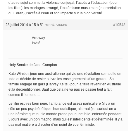
d’autre sujet comme: la violence conjugal, l’accès à l’éducation (pour
les filles), les mariages arrangé, l’extrémisme musulman (interprétation
du Coran), l’accès à l’eau et son impacte sur la biodiversité.
28 juillet 2014 à 15 h 51 min
#10548
RÉPONDRE
Arroway
Invité
Holy Smoke de Jane Campion
Kate Winslett joue une australienne qui vie une révélation spirituelle en
Inde et décide de rester suivre les enseignements d’un gourou. Sa
famille engage un gars (Harvey Keitel) pour la faire revenir en Australie
et la déconditionner. Sauf que cela ne va pas se passer tout à fait
comme il l’entend…
Le film est très bien joué, l’ambiance est assez particulière (il y a un
côté un peu psychédélique, humouristique, alternatif) et surtout on a
une héroïne que tout le monde prend pour une folle, enfermée pendant
3 jours avec un bon macho, mais qui est intelligente et déterminée. Il y a
pas mal matière à discuter d’un point de vue féministe.