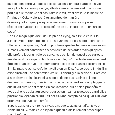
qu’elle comprend vite que si elle se fait passer pour blanche, sa vie
sera plus facile, mais pour ça, elle doit renier sa mère et une bonne
partie d’elle-même (c’est pas traité vite fait, c’est presque la moitié de
l’intrigue). Cette violence là est montrée de manière
dramatique/tragique, puisque sa mère meurt sans avoir pu se
réconcilier avec sa fille, et c’est même ce qui la tue (en lui brisant le
coeur).
Dans le magnifique docu de Delphine Seyrig, sois Belle et Tais-toi,
Juanita Moore parle des rôles de servantes et c’est super intéressant.
Elle reconnaît que oui, c’est un problème que les femmes noires soient
si massivement cantonnées à des rôles de servantes mais qu’après,
elle préfère jouer un rôle de servante que rien du tout et que surtout :
tout dépend de ce qu’on fait faire à ce rôle, qu’un rôle de servante peut
être important et avoir de l’envergure. Elle ne cite pas explicitement ce
film là, mais je pense qu’elle l’avait bien en tête. Parce que la fin du film
est clairement une célébration d’elle. D’abord, y’a la scène où Lora est
à son chevet et la pleure et la supplie de ne pas partir: c’est une
déclaration d’amour, mais Annie lui règle gentiment son compte, quand
elle lui dit qu’elle est restée en contact avec leur ancien propriétaire
avec qui elle dealait en secret pour obtenir sa mansuétude quand elles
payaient le loyer en retard. Et Lora se rend compte de ce qu’elle lui doit
pour avoir pu avoir sa carrière.
Et puis Lora, lui dit, « je ne savais pas que tu avais tant d’amis », et
Annie lui dit : « mais ça c’est parce que tu étais tellement préoccupée
par toi-même ».