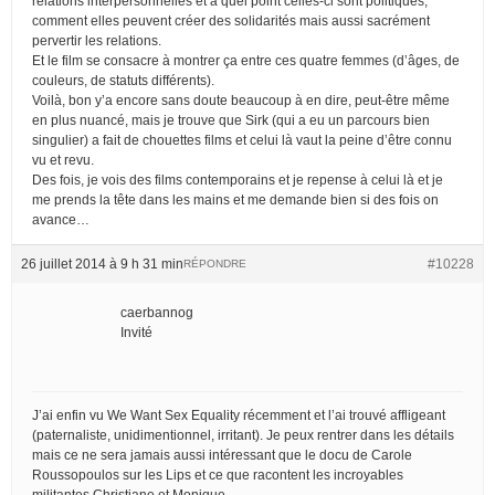
relations interpersonnelles et à quel point celles-ci sont politiques,
comment elles peuvent créer des solidarités mais aussi sacrément
pervertir les relations.
Et le film se consacre à montrer ça entre ces quatre femmes (d’âges, de
couleurs, de statuts différents).
Voilà, bon y’a encore sans doute beaucoup à en dire, peut-être même
en plus nuancé, mais je trouve que Sirk (qui a eu un parcours bien
singulier) a fait de chouettes films et celui là vaut la peine d’être connu
vu et revu.
Des fois, je vois des films contemporains et je repense à celui là et je
me prends la tête dans les mains et me demande bien si des fois on
avance…
26 juillet 2014 à 9 h 31 min
#10228
RÉPONDRE
caerbannog
Invité
J’ai enfin vu We Want Sex Equality récemment et l’ai trouvé affligeant
(paternaliste, unidimentionnel, irritant). Je peux rentrer dans les détails
mais ce ne sera jamais aussi intéressant que le docu de Carole
Roussopoulos sur les Lips et ce que racontent les incroyables
militantes Christiane et Monique