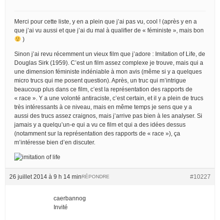
Merci pour cette liste, y en a plein que j’ai pas vu, cool ! (après y en a
que j’ai vu aussi et que j’ai du mal à qualifier de « féministe », mais bon
)
Sinon j’ai revu récemment un vieux film que j’adore : Imitation of Life, de
Douglas Sirk (1959). C’est un film assez complexe je trouve, mais qui a
une dimension féministe indéniable à mon avis (même si y a quelques
micro trucs qui me posent question). Après, un truc qui m’intrigue
beaucoup plus dans ce film, c’est la représentation des rapports de
« race ». Y a une volonté antiraciste, c’est certain, et il y a plein de trucs
très intéressants à ce niveau, mais en même temps je sens que y a
aussi des trucs assez craignos, mais j’arrive pas bien à les analyser. Si
jamais y a quelqu’un-e qui a vu ce film et qui a des idées dessus
(notamment sur la représentation des rapports de « race »), ça
m’intéresse bien d’en discuter.
26 juillet 2014 à 9 h 14 min
#10227
RÉPONDRE
caerbannog
Invité