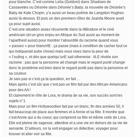
pour blanche. C’est comme Lelia (Goldoni) dans
Shadows
de
Cassavetes ou Désirée dans
Désirée’s Baby
, la nouvelle de Désirée’s
Baby de Kate Chopin, y’a aussi un beau poême de Langston Hughes
aussi là-dessus. Et puis un des premiers rôles de Juanita Moore avait
ça pour sujet aussi.
C’est une situation assez récurrente dans la littérature et le ciné
américain (et un gros enjeu en Afrique du Sud aussi au moment de
l’apartheid aussi) pour montrer l’absurdité du racisme quand vous
« passez » pour blancHE : ça passe (mais à condition de cacher tout ce
qui indiquerait autre chose) mais vous vivez dans la peur de
« l’outing », et dès que quelqu’unE sait otherwise : ilLE révèle son
racisme : pas que la personne ait changé mais
le regard porté change
donc le problème est bien dans le regard porté pas dans la personne et
sa couleur.
Je sais pas si c’est ça ta question, en fait …
Mais après c’est sûr que c’est pas un film fait par des African-Americans
pour des AA !
Et clairement le rôle de Lora, le drama de sa vie, son succès sont les
sujets n°1.
Mais pour un film Hollywoodien fait par un blanc, fin des années 50, il
fait beaucoup de place aux femmes et à Annie et sa fille. Il montre que
c’est Annie qui a du coeur, qui comprend sa fille et même celle de Lora.
Elle est pleine de sagesse, attentive et a une vie en dehors de sa vie de
servante. D’ailleurs, on la voit engager un détective, voyager pour
trouver et aller voir sa fille.