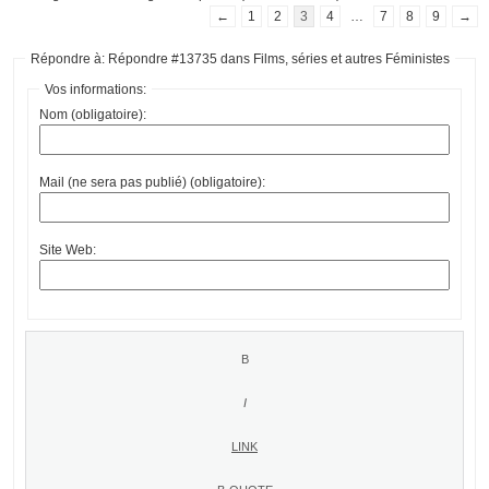
←
1
2
3
4
…
7
8
9
→
Répondre à: Répondre #13735 dans Films, séries et autres Féministes
Vos informations:
Nom (obligatoire):
Mail (ne sera pas publié) (obligatoire):
Site Web: