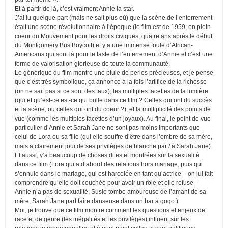
Et à partir de là, c’est vraiment Annie la star.
J’ai lu quelque part (mais ne sait plus où) que la scène de l’enterrement
était une scène révolutionnaire à l’époque (le film est de 1959, en plein
coeur du Mouvement pour les droits civiques, quatre ans après le début
du Montgomery Bus Boycott) et y’a une immense foule d’African-
Americans qui sont là pour le faste de l’enterrement d’Annie et c’est une
forme de valorisation glorieuse de toute la communauté.
Le générique du film montre une pluie de perles précieuses, et je pense
que c’est très symbolique, ça annonce à la fois l’artifice de la richesse
(on ne sait pas si ce sont des faux), les multiples facettes de la lumière
(qui et qu’est-ce est-ce qui brille dans ce film ? Celles qui ont du succès
et la scène, ou celles qui ont du coeur ?), et la multiplicité des points de
vue (comme les multiples facettes d’un joyaux). Au final, le point de vue
particulier d’Annie et Sarah Jane ne sont pas moins importants que
celui de Lora ou sa fille (qui elle souffre d’être dans l’ombre de sa mère,
mais a clairement joui de ses privilèges de blanche par / à Sarah Jane).
Et aussi, y’a beaucoup de choses dites et montrées sur la sexualité
dans ce film (Lora qui a d’abord des relations hors mariage, puis qui
s’ennuie dans le mariage, qui est harcelée en tant qu’actrice – on lui fait
comprendre qu’elle doit couchée pour avoir un rôle et elle refuse –
Annie n’a pas de sexualité, Susie tombe amoureuse de l’amant de sa
mère, Sarah Jane part faire danseuse dans un bar à gogo.)
Moi, je trouve que ce film montre comment les questions et enjeux de
race et de genre (les inégalités et les privilèges) influent sur les