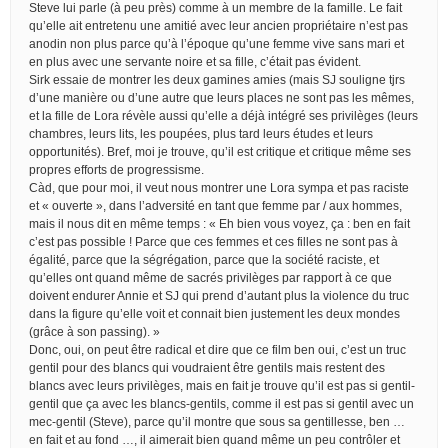
Steve lui parle (à peu près) comme à un membre de la famille. Le fait
qu’elle ait entretenu une amitié avec leur ancien propriétaire n’est pas
anodin non plus parce qu’à l’époque qu’une femme vive sans mari et
en plus avec une servante noire et sa fille, c’était pas évident.
Sirk essaie de montrer les deux gamines amies (mais SJ souligne tjrs
d’une manière ou d’une autre que leurs places ne sont pas les mêmes,
et la fille de Lora révèle aussi qu’elle a déjà intégré ses privilèges (leurs
chambres, leurs lits, les poupées, plus tard leurs études et leurs
opportunités). Bref, moi je trouve, qu’il est critique et critique même ses
propres efforts de progressisme.
Càd, que pour moi, il veut nous montrer une Lora sympa et pas raciste
et « ouverte », dans l’adversité en tant que femme par / aux hommes,
mais il nous dit en même temps : « Eh bien vous voyez, ça : ben en fait
c’est pas possible ! Parce que ces femmes et ces filles ne sont pas à
égalité, parce que la ségrégation, parce que la société raciste, et
qu’elles ont quand même de sacrés privilèges par rapport à ce que
doivent endurer Annie et SJ qui prend d’autant plus la violence du truc
dans la figure qu’elle voit et connait bien justement les deux mondes
(grâce à son passing). »
Donc, oui, on peut être radical et dire que ce film ben oui, c’est un truc
gentil pour des blancs qui voudraient être gentils mais restent des
blancs avec leurs privilèges, mais en fait je trouve qu’il est pas si gentil-
gentil que ça avec les blancs-gentils, comme il est pas si gentil avec un
mec-gentil (Steve), parce qu’il montre que sous sa gentillesse, ben …
en fait et au fond …, il aimerait bien quand même un peu contrôler et