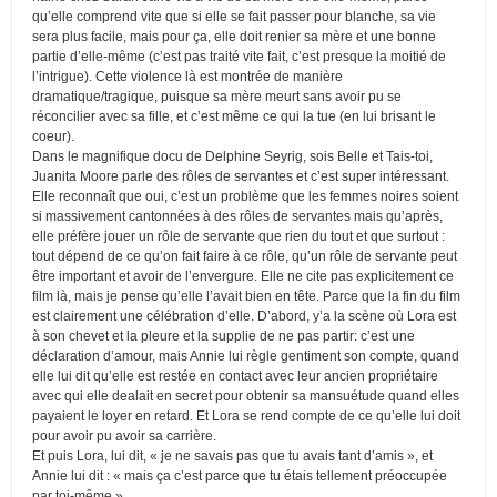
qu’elle comprend vite que si elle se fait passer pour blanche, sa vie
sera plus facile, mais pour ça, elle doit renier sa mère et une bonne
partie d’elle-même (c’est pas traité vite fait, c’est presque la moitié de
l’intrigue). Cette violence là est montrée de manière
dramatique/tragique, puisque sa mère meurt sans avoir pu se
réconcilier avec sa fille, et c’est même ce qui la tue (en lui brisant le
coeur).
Dans le magnifique docu de Delphine Seyrig, sois Belle et Tais-toi,
Juanita Moore parle des rôles de servantes et c’est super intéressant.
Elle reconnaît que oui, c’est un problème que les femmes noires soient
si massivement cantonnées à des rôles de servantes mais qu’après,
elle préfère jouer un rôle de servante que rien du tout et que surtout :
tout dépend de ce qu’on fait faire à ce rôle, qu’un rôle de servante peut
être important et avoir de l’envergure. Elle ne cite pas explicitement ce
film là, mais je pense qu’elle l’avait bien en tête. Parce que la fin du film
est clairement une célébration d’elle. D’abord, y’a la scène où Lora est
à son chevet et la pleure et la supplie de ne pas partir: c’est une
déclaration d’amour, mais Annie lui règle gentiment son compte, quand
elle lui dit qu’elle est restée en contact avec leur ancien propriétaire
avec qui elle dealait en secret pour obtenir sa mansuétude quand elles
payaient le loyer en retard. Et Lora se rend compte de ce qu’elle lui doit
pour avoir pu avoir sa carrière.
Et puis Lora, lui dit, « je ne savais pas que tu avais tant d’amis », et
Annie lui dit : « mais ça c’est parce que tu étais tellement préoccupée
par toi-même ».