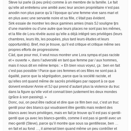
Steve lui parle (à peu près) comme à un membre de la famille. Le fait
qu’elle ait entretenu une amitié avec leur ancien propriétaire n’est pas
anodin non plus parce qu’à l’époque qu’une femme vive sans mari et
en plus avec une servante noire et sa fille, c’était pas évident.
Sirk essaie de montrer les deux gamines amies (mais SJ souligne tjrs
d’une manière ou d’une autre que leurs places ne sont pas les mêmes,
et la fille de Lora révèle aussi qu’elle a déjà intégré ses privilèges (leurs
chambres, leurs lits, les poupées, plus tard leurs études et leurs
opportunités). Bref, moi je trouve, qu’il est critique et critique même ses
propres efforts de progressisme.
Càd, que pour moi, il veut nous montrer une Lora sympa et pas raciste
et « ouverte », dans l’adversité en tant que femme par / aux hommes,
mais il nous dit en même temps : « Eh bien vous voyez, ça : ben en fait
c’est pas possible ! Parce que ces femmes et ces filles ne sont pas à
égalité, parce que la ségrégation, parce que la société raciste, et
qu’elles ont quand même de sacrés privilèges par rapport à ce que
doivent endurer Annie et SJ qui prend d’autant plus la violence du truc
dans la figure qu’elle voit et connait bien justement les deux mondes
(grâce à son passing). »
Donc, oui, on peut être radical et dire que ce film ben oui, c’est un truc
gentil pour des blancs qui voudraient être gentils mais restent des
blancs avec leurs privilèges, mais en fait je trouve qu’il est pas si gentil-
gentil que ça avec les blancs-gentils, comme il est pas si gentil avec un
mec-gentil (Steve), parce qu’il montre que sous sa gentillesse, ben …
en fait et au fond …, il aimerait bien quand même un peu contrôler et