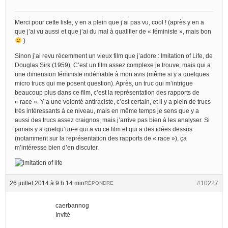
Merci pour cette liste, y en a plein que j’ai pas vu, cool ! (après y en a
que j’ai vu aussi et que j’ai du mal à qualifier de « féministe », mais bon
)
Sinon j’ai revu récemment un vieux film que j’adore : Imitation of Life, de
Douglas Sirk (1959). C’est un film assez complexe je trouve, mais qui a
une dimension féministe indéniable à mon avis (même si y a quelques
micro trucs qui me posent question). Après, un truc qui m’intrigue
beaucoup plus dans ce film, c’est la représentation des rapports de
« race ». Y a une volonté antiraciste, c’est certain, et il y a plein de trucs
très intéressants à ce niveau, mais en même temps je sens que y a
aussi des trucs assez craignos, mais j’arrive pas bien à les analyser. Si
jamais y a quelqu’un-e qui a vu ce film et qui a des idées dessus
(notamment sur la représentation des rapports de « race »), ça
m’intéresse bien d’en discuter.
26 juillet 2014 à 9 h 14 min
#10227
RÉPONDRE
caerbannog
Invité