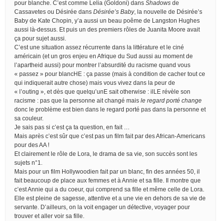
pour blanche. C’est comme Lelia (Goldoni) dans
Shadows
de
Cassavetes ou Désirée dans
Désirée’s Baby
, la nouvelle de Désirée’s
Baby de Kate Chopin, y’a aussi un beau poême de Langston Hughes
aussi là-dessus. Et puis un des premiers rôles de Juanita Moore avait
ça pour sujet aussi.
C’est une situation assez récurrente dans la littérature et le ciné
américain (et un gros enjeu en Afrique du Sud aussi au moment de
l’apartheid aussi) pour montrer l’absurdité du racisme quand vous
« passez » pour blancHE : ça passe (mais à condition de cacher tout ce
qui indiquerait autre chose) mais vous vivez dans la peur de
« l’outing », et dès que quelqu’unE sait otherwise : ilLE révèle son
racisme : pas que la personne ait changé mais
le regard porté change
donc le problème est bien dans le regard porté pas dans la personne et
sa couleur.
Je sais pas si c’est ça ta question, en fait …
Mais après c’est sûr que c’est pas un film fait par des African-Americans
pour des AA !
Et clairement le rôle de Lora, le drama de sa vie, son succès sont les
sujets n°1.
Mais pour un film Hollywoodien fait par un blanc, fin des années 50, il
fait beaucoup de place aux femmes et à Annie et sa fille. Il montre que
c’est Annie qui a du coeur, qui comprend sa fille et même celle de Lora.
Elle est pleine de sagesse, attentive et a une vie en dehors de sa vie de
servante. D’ailleurs, on la voit engager un détective, voyager pour
trouver et aller voir sa fille.