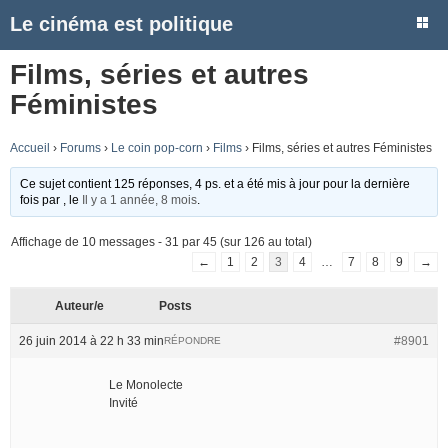
Le cinéma est politique
Films, séries et autres
Féministes
Accueil
›
Forums
›
Le coin pop-corn
›
Films
›
Films, séries et autres Féministes
Ce sujet contient 125 réponses, 4 ps. et a été mis à jour pour la dernière
fois par
, le
Il y a 1 année, 8 mois
.
Affichage de 10 messages - 31 par 45 (sur 126 au total)
←
1
2
3
4
…
7
8
9
→
Auteur/e
Posts
26 juin 2014 à 22 h 33 min
#8901
RÉPONDRE
Le Monolecte
Invité