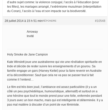
d’autre sujet comme: la violence conjugal, l’accès à l’éducation (pour
les filles), les mariages arrangé, l’extrémisme musulman (interprétation
du Coran), l’accès à l’eau et son impacte sur la biodiversité.
28 juillet 2014 à 15 h 51 min
#10548
RÉPONDRE
Arroway
Invité
Holy Smoke de Jane Campion
Kate Winslett joue une australienne qui vie une révélation spirituelle en
Inde et décide de rester suivre les enseignements d’un gourou. Sa
famille engage un gars (Harvey Keitel) pour la faire revenir en Australie
et la déconditionner. Sauf que cela ne va pas se passer tout à fait
comme il l’entend…
Le film est très bien joué, l’ambiance est assez particulière (il y a un
côté un peu psychédélique, humouristique, alternatif) et surtout on a
une héroïne que tout le monde prend pour une folle, enfermée pendant
3 jours avec un bon macho, mais qui est intelligente et déterminée. Il y a
pas mal matière à discuter d’un point de vue féministe.