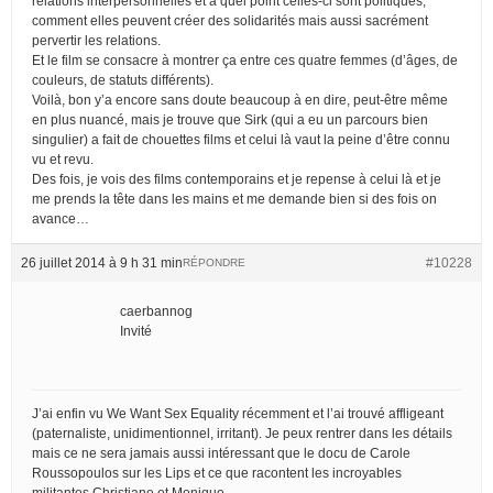
relations interpersonnelles et à quel point celles-ci sont politiques,
comment elles peuvent créer des solidarités mais aussi sacrément
pervertir les relations.
Et le film se consacre à montrer ça entre ces quatre femmes (d’âges, de
couleurs, de statuts différents).
Voilà, bon y’a encore sans doute beaucoup à en dire, peut-être même
en plus nuancé, mais je trouve que Sirk (qui a eu un parcours bien
singulier) a fait de chouettes films et celui là vaut la peine d’être connu
vu et revu.
Des fois, je vois des films contemporains et je repense à celui là et je
me prends la tête dans les mains et me demande bien si des fois on
avance…
26 juillet 2014 à 9 h 31 min
#10228
RÉPONDRE
caerbannog
Invité
J’ai enfin vu We Want Sex Equality récemment et l’ai trouvé affligeant
(paternaliste, unidimentionnel, irritant). Je peux rentrer dans les détails
mais ce ne sera jamais aussi intéressant que le docu de Carole
Roussopoulos sur les Lips et ce que racontent les incroyables
militantes Christiane et Monique