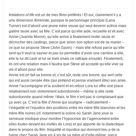
Imitations of life
est un de mes films préférés ! Et oui, clairement il y a
une dimension féministe, puisque le personnage principal (Lana
Turner) est d’abord une jeune mère veuve qui veut devenir actrice mais
galère seule avec sa fille. C’est parce qu’elle aide, recueille et vit avec
Annie (Juanita Moore), qu’elle arrive à finalement rester seule et
décrocher des castings, parce que sinon son option est de se marier –
ce que lui propose Steve (John Gavin) – mais elle refuse parce qu’elle
sent qu’il veut la sauver et pas lui permettre d’avoir une carrière à elle,
elle le lui dit cash et lui se trahi (mais ce rattrape ensuite). Finalement,
ils ont une relation mais il faudra que Steve ait accepté qu’elle vive sa
vie d’abord pour elle.
Annie est en fait sa bonne et, c’est sûr, reste une bonne, qui sert celle
qui est aussi censée être (qui prétend et pense vraiment être) son amie.
Annie l’accompagne et la soutient et en retour Lora lui offre une place
relativement non violemment subordonnée – même si elle reste
subordonnée quand même ! Mais, le film n’est pas si complaisant que
ça avec ça. C’est la fille d’Annie qui souligne – radicalement –
l’inégalité et l’injustice des positions entre les mère-fille blanches et les
mère-fille noires (cf. notamment la scène où Sarah Jane joue la
serveuse exotique pour montrer l’hypocrisie de l’agencement entre
elles toutes devant les invités de Lora) et qui apporte de la dialectique
dans le propos du film. Inégalité et injustice qui donnent lieu a de la
haine chez Sarah Jane vis à vis de sa mère et d’elle-même, parce