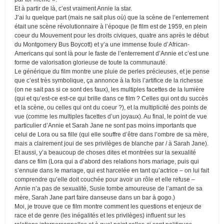
Et à partir de là, c’est vraiment Annie la star.
J’ai lu quelque part (mais ne sait plus où) que la scène de l’enterrement
était une scène révolutionnaire à l’époque (le film est de 1959, en plein
coeur du Mouvement pour les droits civiques, quatre ans après le début
du Montgomery Bus Boycott) et y’a une immense foule d’African-
Americans qui sont là pour le faste de l’enterrement d’Annie et c’est une
forme de valorisation glorieuse de toute la communauté.
Le générique du film montre une pluie de perles précieuses, et je pense
que c’est très symbolique, ça annonce à la fois l’artifice de la richesse
(on ne sait pas si ce sont des faux), les multiples facettes de la lumière
(qui et qu’est-ce est-ce qui brille dans ce film ? Celles qui ont du succès
et la scène, ou celles qui ont du coeur ?), et la multiplicité des points de
vue (comme les multiples facettes d’un joyaux). Au final, le point de vue
particulier d’Annie et Sarah Jane ne sont pas moins importants que
celui de Lora ou sa fille (qui elle souffre d’être dans l’ombre de sa mère,
mais a clairement joui de ses privilèges de blanche par / à Sarah Jane).
Et aussi, y’a beaucoup de choses dites et montrées sur la sexualité
dans ce film (Lora qui a d’abord des relations hors mariage, puis qui
s’ennuie dans le mariage, qui est harcelée en tant qu’actrice – on lui fait
comprendre qu’elle doit couchée pour avoir un rôle et elle refuse –
Annie n’a pas de sexualité, Susie tombe amoureuse de l’amant de sa
mère, Sarah Jane part faire danseuse dans un bar à gogo.)
Moi, je trouve que ce film montre comment les questions et enjeux de
race et de genre (les inégalités et les privilèges) influent sur les