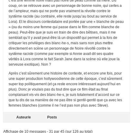
c’est une femme noire mais pas noire de peau comme sa mère. Du
coup, on se retrouve avec un personnage de bonne noire, qui certes a
de l’ampleur, mais qui ne porte pas vraiment la révolte contre le
système raciste (au contraire, elle reste jusqu’au bout au service de
Lora). Et le discours contestataire est portée par une « blanche de peau
» (ou du moins une femme qui passe dans le film comme blanche de
peau). Peut-être que je suis en train de dire des bêtises, mais il me
semblait qu’il y avait peut-être là un dispositif qui permet à la fois de
critiquer les privilèges des blanc-he-s, mais sans non plus mettre
directement en scène un personnage de Noire révolté contre le
système raciste (comme par exemple si Annie avait dit ses quatre
vérités à Lora comme le fait Sarah Jane dans la scène où elle joue la
serveuse exotique). Non ?
Après c’est sûrement une histoire de contexte, et encore une fois, pour
une super production hollywoodienne de cette époque, c’est sûrement
super top politiquement (et ça reste encore intéressant aujourd’hui en
plus). Donc je voulais pas du tout dire que ce film était au final
complaisant vis-vis des blanc-he-s, je suis totalement d’accord sur ce
que tu dis de sa manière de ne pas être si gentil-gentil que ça avec les
femmes blanches (comme il ne l’est pas non plus avec Steve).
Auteur/e
Posts
Affichage de 10 messages - 31 par 45 (sur 126 au total)