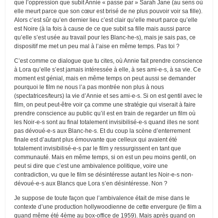
que l’oppression que subit Annie « passe par » Sarah Jane (au sens où
elle meurt parce que son cœur est brisé de ne plus pouvoir voir sa fille).
Alors c’est sûr qu’en dernier lieu c’est clair qu’elle meurt parce qu’elle
est Noire (à la fois à cause de ce que subit sa fille mais aussi parce
qu’elle s’est usée au travail pour les Blanc-he-s), mais je sais pas, ce
dispositif me met un peu mal à l’aise en même temps. Pas toi ?
C’est comme ce dialogue que tu cites, où Annie fait prendre conscience
à Lora qu’elle s’est jamais intéressée à elle, à ses ami-e-s, à sa vie. Ce
moment est génial, mais en même temps on peut aussi se demander
pourquoi le film ne nous l’a pas montrée non plus à nous
(spectatrices/teurs) la vie d’Annie et ses ami-e-s. Si on est gentil avec le
film, on peut peut-être voir ça comme une stratégie qui viserait à faire
prendre conscience au public qu’il est en train de regarder un film où
les Noir-e-s sont au final totalement invisibilisé-e-s quand illes ne sont
pas dévoué-e-s aux Blanc-he-s. Et du coup la scène d’enterrement
finale est d’autant plus émouvante que celleux qui avaient été
totalement invisibilisé-e-s par le film y ressurgissent en tant que
communauté. Mais en même temps, si on est un peu moins gentil, on
peut si dire que c’est une ambivalence politique, voire une
contradiction, vu que le film se désintéresse autant les Noir-e-s non-
dévoué-e-s aux Blancs que Lora s’en désintéresse. Non ?
Je suppose de toute façon que l’ambivalence était de mise dans le
contexte d’une production hollywoodienne de cette envergure (le film a
quand même été 4ème au box-office de 1959). Mais après quand on