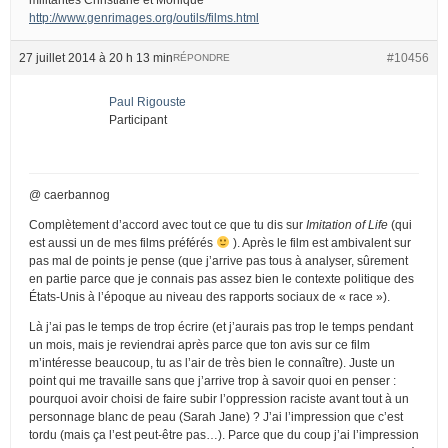
http://www.genrimages.org/outils/films.html
27 juillet 2014 à 20 h 13 min
#10456
RÉPONDRE
Paul Rigouste
Participant
@ caerbannog
Complètement d’accord avec tout ce que tu dis sur
Imitation of Life
(qui
est aussi un de mes films préférés
). Après le film est ambivalent sur
pas mal de points je pense (que j’arrive pas tous à analyser, sûrement
en partie parce que je connais pas assez bien le contexte politique des
États-Unis à l’époque au niveau des rapports sociaux de « race »).
Là j’ai pas le temps de trop écrire (et j’aurais pas trop le temps pendant
un mois, mais je reviendrai après parce que ton avis sur ce film
m’intéresse beaucoup, tu as l’air de très bien le connaître). Juste un
point qui me travaille sans que j’arrive trop à savoir quoi en penser :
pourquoi avoir choisi de faire subir l’oppression raciste avant tout à un
personnage blanc de peau (Sarah Jane) ? J’ai l’impression que c’est
tordu (mais ça l’est peut-être pas…). Parce que du coup j’ai l’impression