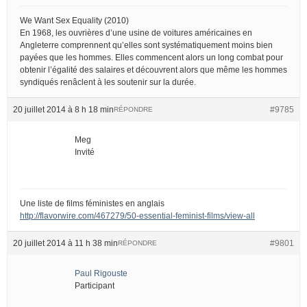
We Want Sex Equality (2010)
En 1968, les ouvrières d’une usine de voitures américaines en
Angleterre comprennent qu’elles sont systématiquement moins bien
payées que les hommes. Elles commencent alors un long combat pour
obtenir l’égalité des salaires et découvrent alors que même les hommes
syndiqués renâclent à les soutenir sur la durée.
20 juillet 2014 à 8 h 18 min
#9785
RÉPONDRE
Meg
Invité
Une liste de films féministes en anglais
http://flavorwire.com/467279/50-essential-feminist-films/view-all
20 juillet 2014 à 11 h 38 min
#9801
RÉPONDRE
Paul Rigouste
Participant