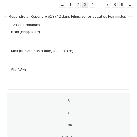
←
1
2
3
4
…
7
8
9
→
Répondre à: Répondre #13742 dans Films, séries et autres Féministes
Vos informations:
Nom (obligatoire):
Mail (ne sera pas publié) (obligatoire):
Site Web: