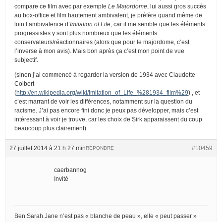
compare ce film avec par exemple
Le Majordome
, lui aussi gros succès
au box-office et film hautement ambivalent, je préfère quand même de
loin l’ambivalence d’
Imitation of Life
, car il me semble que les éléments
progressistes y sont plus nombreux que les éléments
conservateurs/réactionnaires (alors que pour le majordome, c’est
l’inverse à mon avis). Mais bon après ça c’est mon point de vue
subjectif.
(sinon j’ai commencé à regarder la version de 1934 avec Claudette
Colbert
(
http://en.wikipedia.org/wiki/Imitation_of_Life_%281934_film%29
) , et
c’est marrant de voir les différences, notamment sur la question du
racisme. J’ai pas encore fini donc je peux pas développer, mais c’est
intéressant à voir je trouve, car les choix de Sirk apparaissent du coup
beaucoup plus clairement).
27 juillet 2014 à 21 h 27 min
#10459
RÉPONDRE
caerbannog
Invité
Ben Sarah Jane n’est pas « blanche de peau », elle « peut passer »