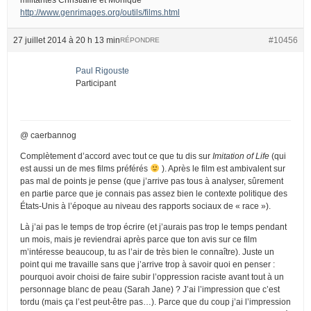
http://www.genrimages.org/outils/films.html
27 juillet 2014 à 20 h 13 min
#10456
RÉPONDRE
Paul Rigouste
Participant
@ caerbannog
Complètement d’accord avec tout ce que tu dis sur
Imitation of Life
(qui
est aussi un de mes films préférés
). Après le film est ambivalent sur
pas mal de points je pense (que j’arrive pas tous à analyser, sûrement
en partie parce que je connais pas assez bien le contexte politique des
États-Unis à l’époque au niveau des rapports sociaux de « race »).
Là j’ai pas le temps de trop écrire (et j’aurais pas trop le temps pendant
un mois, mais je reviendrai après parce que ton avis sur ce film
m’intéresse beaucoup, tu as l’air de très bien le connaître). Juste un
point qui me travaille sans que j’arrive trop à savoir quoi en penser :
pourquoi avoir choisi de faire subir l’oppression raciste avant tout à un
personnage blanc de peau (Sarah Jane) ? J’ai l’impression que c’est
tordu (mais ça l’est peut-être pas…). Parce que du coup j’ai l’impression