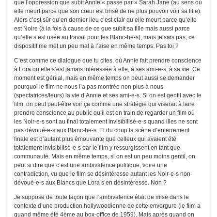
que l’oppression que subit Annie « passe par » Sarah Jane (au sens où
elle meurt parce que son cœur est brisé de ne plus pouvoir voir sa fille).
Alors c’est sûr qu’en dernier lieu c’est clair qu’elle meurt parce qu’elle
est Noire (à la fois à cause de ce que subit sa fille mais aussi parce
qu’elle s’est usée au travail pour les Blanc-he-s), mais je sais pas, ce
dispositif me met un peu mal à l’aise en même temps. Pas toi ?
C’est comme ce dialogue que tu cites, où Annie fait prendre conscience
à Lora qu’elle s’est jamais intéressée à elle, à ses ami-e-s, à sa vie. Ce
moment est génial, mais en même temps on peut aussi se demander
pourquoi le film ne nous l’a pas montrée non plus à nous
(spectatrices/teurs) la vie d’Annie et ses ami-e-s. Si on est gentil avec le
film, on peut peut-être voir ça comme une stratégie qui viserait à faire
prendre conscience au public qu’il est en train de regarder un film où
les Noir-e-s sont au final totalement invisibilisé-e-s quand illes ne sont
pas dévoué-e-s aux Blanc-he-s. Et du coup la scène d’enterrement
finale est d’autant plus émouvante que celleux qui avaient été
totalement invisibilisé-e-s par le film y ressurgissent en tant que
communauté. Mais en même temps, si on est un peu moins gentil, on
peut si dire que c’est une ambivalence politique, voire une
contradiction, vu que le film se désintéresse autant les Noir-e-s non-
dévoué-e-s aux Blancs que Lora s’en désintéresse. Non ?
Je suppose de toute façon que l’ambivalence était de mise dans le
contexte d’une production hollywoodienne de cette envergure (le film a
quand même été 4ème au box-office de 1959). Mais après quand on