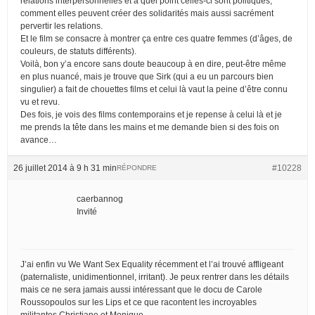
relations interpersonnelles et à quel point celles-ci sont politiques,
comment elles peuvent créer des solidarités mais aussi sacrément
pervertir les relations.
Et le film se consacre à montrer ça entre ces quatre femmes (d’âges, de
couleurs, de statuts différents).
Voilà, bon y’a encore sans doute beaucoup à en dire, peut-être même
en plus nuancé, mais je trouve que Sirk (qui a eu un parcours bien
singulier) a fait de chouettes films et celui là vaut la peine d’être connu
vu et revu.
Des fois, je vois des films contemporains et je repense à celui là et je
me prends la tête dans les mains et me demande bien si des fois on
avance…
26 juillet 2014 à 9 h 31 min
#10228
RÉPONDRE
caerbannog
Invité
J’ai enfin vu We Want Sex Equality récemment et l’ai trouvé affligeant
(paternaliste, unidimentionnel, irritant). Je peux rentrer dans les détails
mais ce ne sera jamais aussi intéressant que le docu de Carole
Roussopoulos sur les Lips et ce que racontent les incroyables
militantes Christiane et Monique