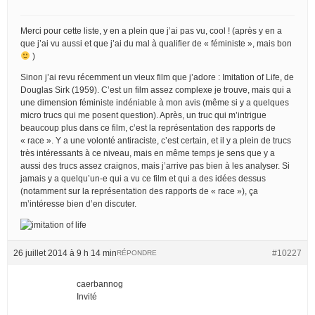
Merci pour cette liste, y en a plein que j’ai pas vu, cool ! (après y en a
que j’ai vu aussi et que j’ai du mal à qualifier de « féministe », mais bon
)
Sinon j’ai revu récemment un vieux film que j’adore : Imitation of Life, de
Douglas Sirk (1959). C’est un film assez complexe je trouve, mais qui a
une dimension féministe indéniable à mon avis (même si y a quelques
micro trucs qui me posent question). Après, un truc qui m’intrigue
beaucoup plus dans ce film, c’est la représentation des rapports de
« race ». Y a une volonté antiraciste, c’est certain, et il y a plein de trucs
très intéressants à ce niveau, mais en même temps je sens que y a
aussi des trucs assez craignos, mais j’arrive pas bien à les analyser. Si
jamais y a quelqu’un-e qui a vu ce film et qui a des idées dessus
(notamment sur la représentation des rapports de « race »), ça
m’intéresse bien d’en discuter.
26 juillet 2014 à 9 h 14 min
#10227
RÉPONDRE
caerbannog
Invité