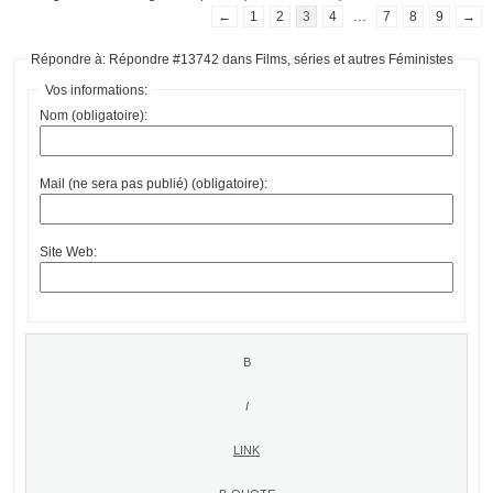
←
1
2
3
4
…
7
8
9
→
Répondre à: Répondre #13742 dans Films, séries et autres Féministes
Vos informations:
Nom (obligatoire):
Mail (ne sera pas publié) (obligatoire):
Site Web: