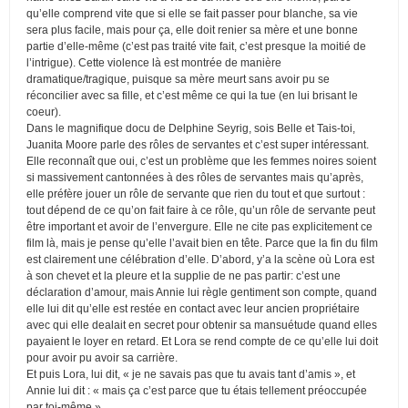
qu’elle comprend vite que si elle se fait passer pour blanche, sa vie
sera plus facile, mais pour ça, elle doit renier sa mère et une bonne
partie d’elle-même (c’est pas traité vite fait, c’est presque la moitié de
l’intrigue). Cette violence là est montrée de manière
dramatique/tragique, puisque sa mère meurt sans avoir pu se
réconcilier avec sa fille, et c’est même ce qui la tue (en lui brisant le
coeur).
Dans le magnifique docu de Delphine Seyrig, sois Belle et Tais-toi,
Juanita Moore parle des rôles de servantes et c’est super intéressant.
Elle reconnaît que oui, c’est un problème que les femmes noires soient
si massivement cantonnées à des rôles de servantes mais qu’après,
elle préfère jouer un rôle de servante que rien du tout et que surtout :
tout dépend de ce qu’on fait faire à ce rôle, qu’un rôle de servante peut
être important et avoir de l’envergure. Elle ne cite pas explicitement ce
film là, mais je pense qu’elle l’avait bien en tête. Parce que la fin du film
est clairement une célébration d’elle. D’abord, y’a la scène où Lora est
à son chevet et la pleure et la supplie de ne pas partir: c’est une
déclaration d’amour, mais Annie lui règle gentiment son compte, quand
elle lui dit qu’elle est restée en contact avec leur ancien propriétaire
avec qui elle dealait en secret pour obtenir sa mansuétude quand elles
payaient le loyer en retard. Et Lora se rend compte de ce qu’elle lui doit
pour avoir pu avoir sa carrière.
Et puis Lora, lui dit, « je ne savais pas que tu avais tant d’amis », et
Annie lui dit : « mais ça c’est parce que tu étais tellement préoccupée
par toi-même ».