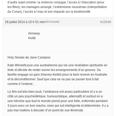
d’autre sujet comme: la violence conjugal, l’accès à l’éducation (pour
les filles), les mariages arrangé, l’extrémisme musulman (interprétation
du Coran), l’accès à l’eau et son impacte sur la biodiversité.
28 juillet 2014 à 15 h 51 min
#10548
RÉPONDRE
Arroway
Invité
Holy Smoke de Jane Campion
Kate Winslett joue une australienne qui vie une révélation spirituelle en
Inde et décide de rester suivre les enseignements d’un gourou. Sa
famille engage un gars (Harvey Keitel) pour la faire revenir en Australie
et la déconditionner. Sauf que cela ne va pas se passer tout à fait
comme il l’entend…
Le film est très bien joué, l’ambiance est assez particulière (il y a un
côté un peu psychédélique, humouristique, alternatif) et surtout on a
une héroïne que tout le monde prend pour une folle, enfermée pendant
3 jours avec un bon macho, mais qui est intelligente et déterminée. Il y a
pas mal matière à discuter d’un point de vue féministe.