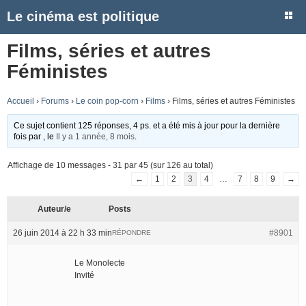
Le cinéma est politique
Films, séries et autres
Féministes
Accueil
›
Forums
›
Le coin pop-corn
›
Films
›
Films, séries et autres Féministes
Ce sujet contient 125 réponses, 4 ps. et a été mis à jour pour la dernière
fois par
, le
Il y a 1 année, 8 mois
.
Affichage de 10 messages - 31 par 45 (sur 126 au total)
←
1
2
3
4
…
7
8
9
→
Auteur/e
Posts
26 juin 2014 à 22 h 33 min
#8901
RÉPONDRE
Le Monolecte
Invité