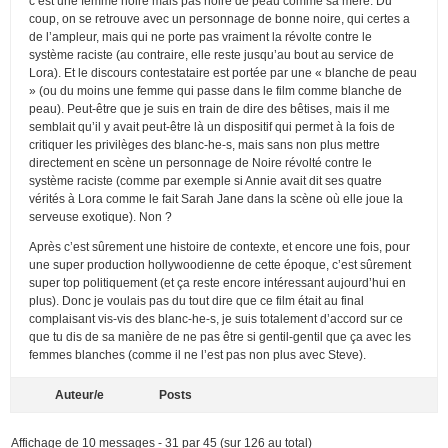
c’est une femme noire mais pas noire de peau comme sa mère. Du
coup, on se retrouve avec un personnage de bonne noire, qui certes a
de l’ampleur, mais qui ne porte pas vraiment la révolte contre le
système raciste (au contraire, elle reste jusqu’au bout au service de
Lora). Et le discours contestataire est portée par une « blanche de peau
» (ou du moins une femme qui passe dans le film comme blanche de
peau). Peut-être que je suis en train de dire des bêtises, mais il me
semblait qu’il y avait peut-être là un dispositif qui permet à la fois de
critiquer les privilèges des blanc-he-s, mais sans non plus mettre
directement en scène un personnage de Noire révolté contre le
système raciste (comme par exemple si Annie avait dit ses quatre
vérités à Lora comme le fait Sarah Jane dans la scène où elle joue la
serveuse exotique). Non ?
Après c’est sûrement une histoire de contexte, et encore une fois, pour
une super production hollywoodienne de cette époque, c’est sûrement
super top politiquement (et ça reste encore intéressant aujourd’hui en
plus). Donc je voulais pas du tout dire que ce film était au final
complaisant vis-vis des blanc-he-s, je suis totalement d’accord sur ce
que tu dis de sa manière de ne pas être si gentil-gentil que ça avec les
femmes blanches (comme il ne l’est pas non plus avec Steve).
Auteur/e
Posts
Affichage de 10 messages - 31 par 45 (sur 126 au total)