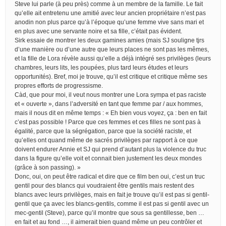
Steve lui parle (à peu près) comme à un membre de la famille. Le fait
qu’elle ait entretenu une amitié avec leur ancien propriétaire n’est pas
anodin non plus parce qu’à l’époque qu’une femme vive sans mari et
en plus avec une servante noire et sa fille, c’était pas évident.
Sirk essaie de montrer les deux gamines amies (mais SJ souligne tjrs
d’une manière ou d’une autre que leurs places ne sont pas les mêmes,
et la fille de Lora révèle aussi qu’elle a déjà intégré ses privilèges (leurs
chambres, leurs lits, les poupées, plus tard leurs études et leurs
opportunités). Bref, moi je trouve, qu’il est critique et critique même ses
propres efforts de progressisme.
Càd, que pour moi, il veut nous montrer une Lora sympa et pas raciste
et « ouverte », dans l’adversité en tant que femme par / aux hommes,
mais il nous dit en même temps : « Eh bien vous voyez, ça : ben en fait
c’est pas possible ! Parce que ces femmes et ces filles ne sont pas à
égalité, parce que la ségrégation, parce que la société raciste, et
qu’elles ont quand même de sacrés privilèges par rapport à ce que
doivent endurer Annie et SJ qui prend d’autant plus la violence du truc
dans la figure qu’elle voit et connait bien justement les deux mondes
(grâce à son passing). »
Donc, oui, on peut être radical et dire que ce film ben oui, c’est un truc
gentil pour des blancs qui voudraient être gentils mais restent des
blancs avec leurs privilèges, mais en fait je trouve qu’il est pas si gentil-
gentil que ça avec les blancs-gentils, comme il est pas si gentil avec un
mec-gentil (Steve), parce qu’il montre que sous sa gentillesse, ben …
en fait et au fond …, il aimerait bien quand même un peu contrôler et