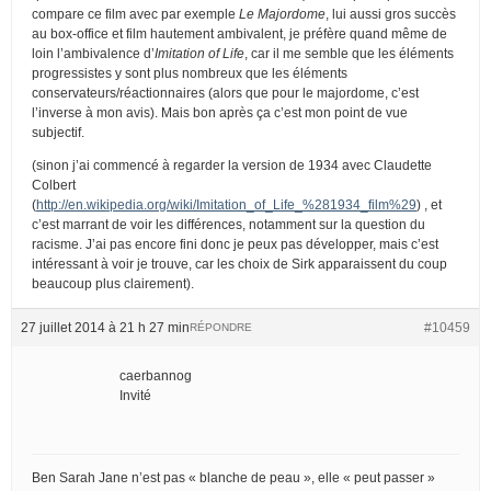
compare ce film avec par exemple
Le Majordome
, lui aussi gros succès
au box-office et film hautement ambivalent, je préfère quand même de
loin l’ambivalence d’
Imitation of Life
, car il me semble que les éléments
progressistes y sont plus nombreux que les éléments
conservateurs/réactionnaires (alors que pour le majordome, c’est
l’inverse à mon avis). Mais bon après ça c’est mon point de vue
subjectif.
(sinon j’ai commencé à regarder la version de 1934 avec Claudette
Colbert
(
http://en.wikipedia.org/wiki/Imitation_of_Life_%281934_film%29
) , et
c’est marrant de voir les différences, notamment sur la question du
racisme. J’ai pas encore fini donc je peux pas développer, mais c’est
intéressant à voir je trouve, car les choix de Sirk apparaissent du coup
beaucoup plus clairement).
27 juillet 2014 à 21 h 27 min
#10459
RÉPONDRE
caerbannog
Invité
Ben Sarah Jane n’est pas « blanche de peau », elle « peut passer »