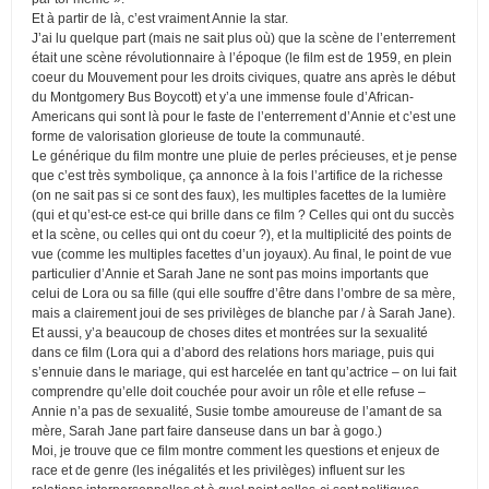
Et à partir de là, c’est vraiment Annie la star.
J’ai lu quelque part (mais ne sait plus où) que la scène de l’enterrement
était une scène révolutionnaire à l’époque (le film est de 1959, en plein
coeur du Mouvement pour les droits civiques, quatre ans après le début
du Montgomery Bus Boycott) et y’a une immense foule d’African-
Americans qui sont là pour le faste de l’enterrement d’Annie et c’est une
forme de valorisation glorieuse de toute la communauté.
Le générique du film montre une pluie de perles précieuses, et je pense
que c’est très symbolique, ça annonce à la fois l’artifice de la richesse
(on ne sait pas si ce sont des faux), les multiples facettes de la lumière
(qui et qu’est-ce est-ce qui brille dans ce film ? Celles qui ont du succès
et la scène, ou celles qui ont du coeur ?), et la multiplicité des points de
vue (comme les multiples facettes d’un joyaux). Au final, le point de vue
particulier d’Annie et Sarah Jane ne sont pas moins importants que
celui de Lora ou sa fille (qui elle souffre d’être dans l’ombre de sa mère,
mais a clairement joui de ses privilèges de blanche par / à Sarah Jane).
Et aussi, y’a beaucoup de choses dites et montrées sur la sexualité
dans ce film (Lora qui a d’abord des relations hors mariage, puis qui
s’ennuie dans le mariage, qui est harcelée en tant qu’actrice – on lui fait
comprendre qu’elle doit couchée pour avoir un rôle et elle refuse –
Annie n’a pas de sexualité, Susie tombe amoureuse de l’amant de sa
mère, Sarah Jane part faire danseuse dans un bar à gogo.)
Moi, je trouve que ce film montre comment les questions et enjeux de
race et de genre (les inégalités et les privilèges) influent sur les