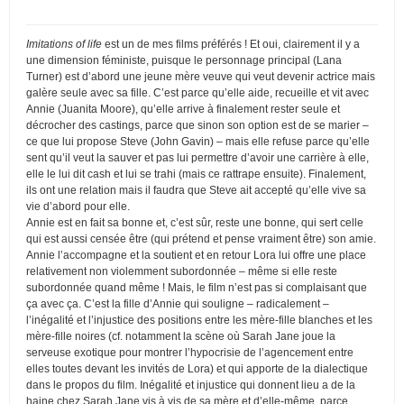
Imitations of life
est un de mes films préférés ! Et oui, clairement il y a
une dimension féministe, puisque le personnage principal (Lana
Turner) est d’abord une jeune mère veuve qui veut devenir actrice mais
galère seule avec sa fille. C’est parce qu’elle aide, recueille et vit avec
Annie (Juanita Moore), qu’elle arrive à finalement rester seule et
décrocher des castings, parce que sinon son option est de se marier –
ce que lui propose Steve (John Gavin) – mais elle refuse parce qu’elle
sent qu’il veut la sauver et pas lui permettre d’avoir une carrière à elle,
elle le lui dit cash et lui se trahi (mais ce rattrape ensuite). Finalement,
ils ont une relation mais il faudra que Steve ait accepté qu’elle vive sa
vie d’abord pour elle.
Annie est en fait sa bonne et, c’est sûr, reste une bonne, qui sert celle
qui est aussi censée être (qui prétend et pense vraiment être) son amie.
Annie l’accompagne et la soutient et en retour Lora lui offre une place
relativement non violemment subordonnée – même si elle reste
subordonnée quand même ! Mais, le film n’est pas si complaisant que
ça avec ça. C’est la fille d’Annie qui souligne – radicalement –
l’inégalité et l’injustice des positions entre les mère-fille blanches et les
mère-fille noires (cf. notamment la scène où Sarah Jane joue la
serveuse exotique pour montrer l’hypocrisie de l’agencement entre
elles toutes devant les invités de Lora) et qui apporte de la dialectique
dans le propos du film. Inégalité et injustice qui donnent lieu a de la
haine chez Sarah Jane vis à vis de sa mère et d’elle-même, parce