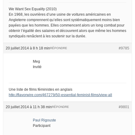
We Want Sex Equality (2010)
En 1968, les ouvrières d’une usine de voitures américaines en
Angleterre comprennent qu’elles sont systématiquement moins bien
payées que les hommes. Elles commencent alors un long combat pour
obtenir l’égalité des salaires et découvrent alors que même les hommes
syndiqués renâclent à les soutenir sur la durée.
20 juillet 2014 à 8 h 18 min
#9785
RÉPONDRE
Meg
Invité
Une liste de films féministes en anglais
http://flavorwire.com/467279/50-essential-feminist-films/view-all
20 juillet 2014 à 11 h 38 min
#9801
RÉPONDRE
Paul Rigouste
Participant