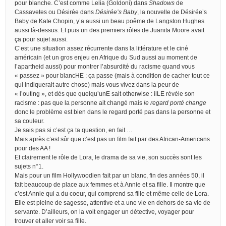
pour blanche. C’est comme Lelia (Goldoni) dans
Shadows
de
Cassavetes ou Désirée dans
Désirée’s Baby
, la nouvelle de Désirée’s
Baby de Kate Chopin, y’a aussi un beau poême de Langston Hughes
aussi là-dessus. Et puis un des premiers rôles de Juanita Moore avait
ça pour sujet aussi.
C’est une situation assez récurrente dans la littérature et le ciné
américain (et un gros enjeu en Afrique du Sud aussi au moment de
l’apartheid aussi) pour montrer l’absurdité du racisme quand vous
« passez » pour blancHE : ça passe (mais à condition de cacher tout ce
qui indiquerait autre chose) mais vous vivez dans la peur de
« l’outing », et dès que quelqu’unE sait otherwise : ilLE révèle son
racisme : pas que la personne ait changé mais
le regard porté change
donc le problème est bien dans le regard porté pas dans la personne et
sa couleur.
Je sais pas si c’est ça ta question, en fait …
Mais après c’est sûr que c’est pas un film fait par des African-Americans
pour des AA !
Et clairement le rôle de Lora, le drama de sa vie, son succès sont les
sujets n°1.
Mais pour un film Hollywoodien fait par un blanc, fin des années 50, il
fait beaucoup de place aux femmes et à Annie et sa fille. Il montre que
c’est Annie qui a du coeur, qui comprend sa fille et même celle de Lora.
Elle est pleine de sagesse, attentive et a une vie en dehors de sa vie de
servante. D’ailleurs, on la voit engager un détective, voyager pour
trouver et aller voir sa fille.