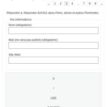
←
1
2
3
4
…
7
8
9
→
Répondre à: Répondre #24341 dans Films, séries et autres Féministes
Vos informations:
Nom (obligatoire):
Mail (ne sera pas publié) (obligatoire):
Site Web: