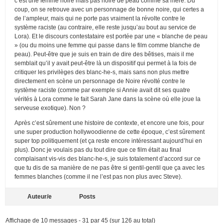
c’est une femme noire mais pas noire de peau comme sa mère. Du
coup, on se retrouve avec un personnage de bonne noire, qui certes a
de l’ampleur, mais qui ne porte pas vraiment la révolte contre le
système raciste (au contraire, elle reste jusqu’au bout au service de
Lora). Et le discours contestataire est portée par une « blanche de peau
» (ou du moins une femme qui passe dans le film comme blanche de
peau). Peut-être que je suis en train de dire des bêtises, mais il me
semblait qu’il y avait peut-être là un dispositif qui permet à la fois de
critiquer les privilèges des blanc-he-s, mais sans non plus mettre
directement en scène un personnage de Noire révolté contre le
système raciste (comme par exemple si Annie avait dit ses quatre
vérités à Lora comme le fait Sarah Jane dans la scène où elle joue la
serveuse exotique). Non ?
Après c’est sûrement une histoire de contexte, et encore une fois, pour
une super production hollywoodienne de cette époque, c’est sûrement
super top politiquement (et ça reste encore intéressant aujourd’hui en
plus). Donc je voulais pas du tout dire que ce film était au final
complaisant vis-vis des blanc-he-s, je suis totalement d’accord sur ce
que tu dis de sa manière de ne pas être si gentil-gentil que ça avec les
femmes blanches (comme il ne l’est pas non plus avec Steve).
Auteur/e
Posts
Affichage de 10 messages - 31 par 45 (sur 126 au total)