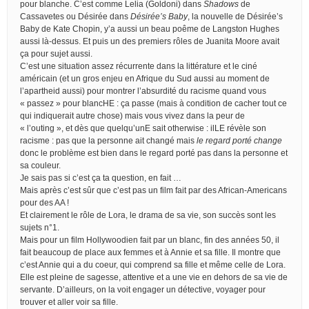
pour blanche. C’est comme Lelia (Goldoni) dans
Shadows
de
Cassavetes ou Désirée dans
Désirée’s Baby
, la nouvelle de Désirée’s
Baby de Kate Chopin, y’a aussi un beau poême de Langston Hughes
aussi là-dessus. Et puis un des premiers rôles de Juanita Moore avait
ça pour sujet aussi.
C’est une situation assez récurrente dans la littérature et le ciné
américain (et un gros enjeu en Afrique du Sud aussi au moment de
l’apartheid aussi) pour montrer l’absurdité du racisme quand vous
« passez » pour blancHE : ça passe (mais à condition de cacher tout ce
qui indiquerait autre chose) mais vous vivez dans la peur de
« l’outing », et dès que quelqu’unE sait otherwise : ilLE révèle son
racisme : pas que la personne ait changé mais
le regard porté change
donc le problème est bien dans le regard porté pas dans la personne et
sa couleur.
Je sais pas si c’est ça ta question, en fait …
Mais après c’est sûr que c’est pas un film fait par des African-Americans
pour des AA !
Et clairement le rôle de Lora, le drama de sa vie, son succès sont les
sujets n°1.
Mais pour un film Hollywoodien fait par un blanc, fin des années 50, il
fait beaucoup de place aux femmes et à Annie et sa fille. Il montre que
c’est Annie qui a du coeur, qui comprend sa fille et même celle de Lora.
Elle est pleine de sagesse, attentive et a une vie en dehors de sa vie de
servante. D’ailleurs, on la voit engager un détective, voyager pour
trouver et aller voir sa fille.