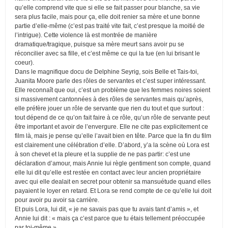
qu’elle comprend vite que si elle se fait passer pour blanche, sa vie
sera plus facile, mais pour ça, elle doit renier sa mère et une bonne
partie d’elle-même (c’est pas traité vite fait, c’est presque la moitié de
l’intrigue). Cette violence là est montrée de manière
dramatique/tragique, puisque sa mère meurt sans avoir pu se
réconcilier avec sa fille, et c’est même ce qui la tue (en lui brisant le
coeur).
Dans le magnifique docu de Delphine Seyrig, sois Belle et Tais-toi,
Juanita Moore parle des rôles de servantes et c’est super intéressant.
Elle reconnaît que oui, c’est un problème que les femmes noires soient
si massivement cantonnées à des rôles de servantes mais qu’après,
elle préfère jouer un rôle de servante que rien du tout et que surtout :
tout dépend de ce qu’on fait faire à ce rôle, qu’un rôle de servante peut
être important et avoir de l’envergure. Elle ne cite pas explicitement ce
film là, mais je pense qu’elle l’avait bien en tête. Parce que la fin du film
est clairement une célébration d’elle. D’abord, y’a la scène où Lora est
à son chevet et la pleure et la supplie de ne pas partir: c’est une
déclaration d’amour, mais Annie lui règle gentiment son compte, quand
elle lui dit qu’elle est restée en contact avec leur ancien propriétaire
avec qui elle dealait en secret pour obtenir sa mansuétude quand elles
payaient le loyer en retard. Et Lora se rend compte de ce qu’elle lui doit
pour avoir pu avoir sa carrière.
Et puis Lora, lui dit, « je ne savais pas que tu avais tant d’amis », et
Annie lui dit : « mais ça c’est parce que tu étais tellement préoccupée
par toi-même ».