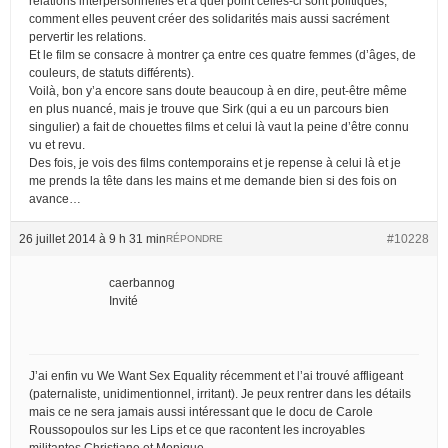
relations interpersonnelles et à quel point celles-ci sont politiques,
comment elles peuvent créer des solidarités mais aussi sacrément
pervertir les relations.
Et le film se consacre à montrer ça entre ces quatre femmes (d’âges, de
couleurs, de statuts différents).
Voilà, bon y’a encore sans doute beaucoup à en dire, peut-être même
en plus nuancé, mais je trouve que Sirk (qui a eu un parcours bien
singulier) a fait de chouettes films et celui là vaut la peine d’être connu
vu et revu.
Des fois, je vois des films contemporains et je repense à celui là et je
me prends la tête dans les mains et me demande bien si des fois on
avance…
26 juillet 2014 à 9 h 31 min
#10228
RÉPONDRE
caerbannog
Invité
J’ai enfin vu We Want Sex Equality récemment et l’ai trouvé affligeant
(paternaliste, unidimentionnel, irritant). Je peux rentrer dans les détails
mais ce ne sera jamais aussi intéressant que le docu de Carole
Roussopoulos sur les Lips et ce que racontent les incroyables
militantes Christiane et Monique