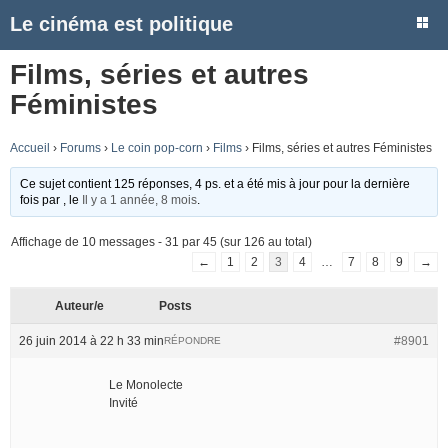
Le cinéma est politique
Films, séries et autres
Féministes
Accueil
›
Forums
›
Le coin pop-corn
›
Films
›
Films, séries et autres Féministes
Ce sujet contient 125 réponses, 4 ps. et a été mis à jour pour la dernière
fois par
, le
Il y a 1 année, 8 mois
.
Affichage de 10 messages - 31 par 45 (sur 126 au total)
←
1
2
3
4
…
7
8
9
→
Auteur/e
Posts
26 juin 2014 à 22 h 33 min
#8901
RÉPONDRE
Le Monolecte
Invité