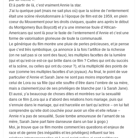
Et à partir de là, c’est vraiment Annie la star.
J’ai lu quelque part (mais ne sait plus où) que la scène de l’enterrement
était une scène révolutionnaire à l’époque (le film est de 1959, en plein
coeur du Mouvement pour les droits civiques, quatre ans après le début
du Montgomery Bus Boycott) et y’a une immense foule d’African-
Americans qui sont là pour le faste de l’enterrement d’Annie et c’est une
forme de valorisation glorieuse de toute la communauté.
Le générique du film montre une pluie de perles précieuses, et je pense
que c’est très symbolique, ça annonce à la fois l’artifice de la richesse
(on ne sait pas si ce sont des faux), les multiples facettes de la lumière
(qui et qu’est-ce est-ce qui brille dans ce film ? Celles qui ont du succès
et la scène, ou celles qui ont du coeur ?), et la multiplicité des points de
vue (comme les multiples facettes d’un joyaux). Au final, le point de vue
particulier d’Annie et Sarah Jane ne sont pas moins importants que
celui de Lora ou sa fille (qui elle souffre d’être dans l’ombre de sa mère,
mais a clairement joui de ses privilèges de blanche par / à Sarah Jane).
Et aussi, y’a beaucoup de choses dites et montrées sur la sexualité
dans ce film (Lora qui a d’abord des relations hors mariage, puis qui
s’ennuie dans le mariage, qui est harcelée en tant qu’actrice – on lui fait
comprendre qu’elle doit couchée pour avoir un rôle et elle refuse –
Annie n’a pas de sexualité, Susie tombe amoureuse de l’amant de sa
mère, Sarah Jane part faire danseuse dans un bar à gogo.)
Moi, je trouve que ce film montre comment les questions et enjeux de
race et de genre (les inégalités et les privilèges) influent sur les