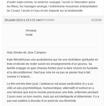
d’autre sujet comme: la violence conjugal, l’accès à l’éducation (pour
les filles), les mariages arrangé, l’extrémisme musulman (interprétation
du Coran), l’accès à l’eau et son impacte sur la biodiversité.
28 juillet 2014 à 15 h 51 min
#10548
RÉPONDRE
Arroway
Invité
Holy Smoke de Jane Campion
Kate Winslett joue une australienne qui vie une révélation spirituelle en
Inde et décide de rester suivre les enseignements d’un gourou. Sa
famille engage un gars (Harvey Keitel) pour la faire revenir en Australie
et la déconditionner. Sauf que cela ne va pas se passer tout à fait
comme il l’entend…
Le film est très bien joué, l’ambiance est assez particulière (il y a un
côté un peu psychédélique, humouristique, alternatif) et surtout on a
une héroïne que tout le monde prend pour une folle, enfermée pendant
3 jours avec un bon macho, mais qui est intelligente et déterminée. Il y a
pas mal matière à discuter d’un point de vue féministe.