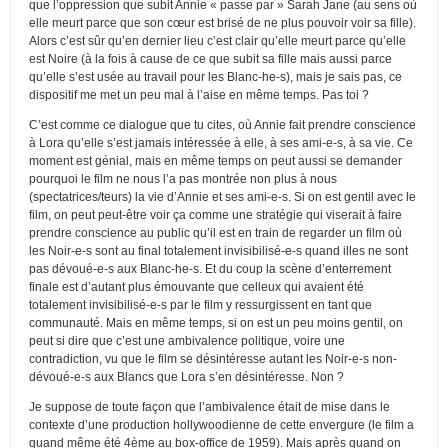
que l’oppression que subit Annie « passe par » Sarah Jane (au sens où
elle meurt parce que son cœur est brisé de ne plus pouvoir voir sa fille).
Alors c’est sûr qu’en dernier lieu c’est clair qu’elle meurt parce qu’elle
est Noire (à la fois à cause de ce que subit sa fille mais aussi parce
qu’elle s’est usée au travail pour les Blanc-he-s), mais je sais pas, ce
dispositif me met un peu mal à l’aise en même temps. Pas toi ?
C’est comme ce dialogue que tu cites, où Annie fait prendre conscience
à Lora qu’elle s’est jamais intéressée à elle, à ses ami-e-s, à sa vie. Ce
moment est génial, mais en même temps on peut aussi se demander
pourquoi le film ne nous l’a pas montrée non plus à nous
(spectatrices/teurs) la vie d’Annie et ses ami-e-s. Si on est gentil avec le
film, on peut peut-être voir ça comme une stratégie qui viserait à faire
prendre conscience au public qu’il est en train de regarder un film où
les Noir-e-s sont au final totalement invisibilisé-e-s quand illes ne sont
pas dévoué-e-s aux Blanc-he-s. Et du coup la scène d’enterrement
finale est d’autant plus émouvante que celleux qui avaient été
totalement invisibilisé-e-s par le film y ressurgissent en tant que
communauté. Mais en même temps, si on est un peu moins gentil, on
peut si dire que c’est une ambivalence politique, voire une
contradiction, vu que le film se désintéresse autant les Noir-e-s non-
dévoué-e-s aux Blancs que Lora s’en désintéresse. Non ?
Je suppose de toute façon que l’ambivalence était de mise dans le
contexte d’une production hollywoodienne de cette envergure (le film a
quand même été 4ème au box-office de 1959). Mais après quand on