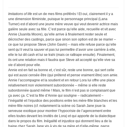
Imitations of life
est un de mes films préférés ! Et oui, clairement il y a
une dimension féministe, puisque le personnage principal (Lana
Turner) est d’abord une jeune mère veuve qui veut devenir actrice mais
galère seule avec sa fille. C’est parce qu’elle aide, recueille et vit avec
Annie (Juanita Moore), qu’elle arrive à finalement rester seule et
décrocher des castings, parce que sinon son option est de se marier –
ce que lui propose Steve (John Gavin) – mais elle refuse parce qu’elle
sent qu’il veut la sauver et pas lui permettre d’avoir une carrière à elle,
elle le lui dit cash et lui se trahi (mais ce rattrape ensuite). Finalement,
ils ont une relation mais il faudra que Steve ait accepté qu’elle vive sa
vie d’abord pour elle.
Annie est en fait sa bonne et, c’est sûr, reste une bonne, qui sert celle
qui est aussi censée être (qui prétend et pense vraiment être) son amie.
Annie l’accompagne et la soutient et en retour Lora lui offre une place
relativement non violemment subordonnée – même si elle reste
subordonnée quand même ! Mais, le film n’est pas si complaisant que
ça avec ça. C’est la fille d’Annie qui souligne – radicalement –
l’inégalité et l’injustice des positions entre les mère-fille blanches et les
mère-fille noires (cf. notamment la scène où Sarah Jane joue la
serveuse exotique pour montrer l’hypocrisie de l’agencement entre
elles toutes devant les invités de Lora) et qui apporte de la dialectique
dans le propos du film. Inégalité et injustice qui donnent lieu a de la
haine chez Sarah Jane vis à vis de sa mère et d’elle-même, parce