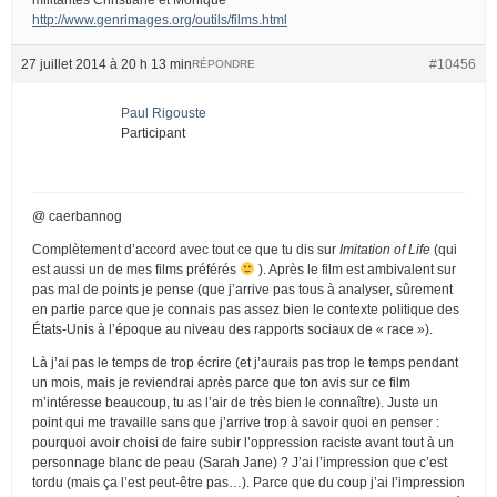
http://www.genrimages.org/outils/films.html
27 juillet 2014 à 20 h 13 min
#10456
RÉPONDRE
Paul Rigouste
Participant
@ caerbannog
Complètement d’accord avec tout ce que tu dis sur
Imitation of Life
(qui
est aussi un de mes films préférés
). Après le film est ambivalent sur
pas mal de points je pense (que j’arrive pas tous à analyser, sûrement
en partie parce que je connais pas assez bien le contexte politique des
États-Unis à l’époque au niveau des rapports sociaux de « race »).
Là j’ai pas le temps de trop écrire (et j’aurais pas trop le temps pendant
un mois, mais je reviendrai après parce que ton avis sur ce film
m’intéresse beaucoup, tu as l’air de très bien le connaître). Juste un
point qui me travaille sans que j’arrive trop à savoir quoi en penser :
pourquoi avoir choisi de faire subir l’oppression raciste avant tout à un
personnage blanc de peau (Sarah Jane) ? J’ai l’impression que c’est
tordu (mais ça l’est peut-être pas…). Parce que du coup j’ai l’impression