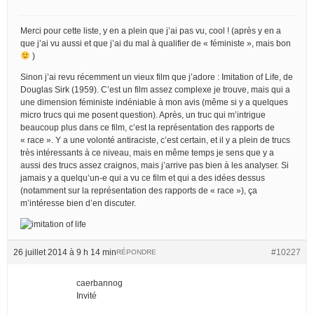
Merci pour cette liste, y en a plein que j’ai pas vu, cool ! (après y en a
que j’ai vu aussi et que j’ai du mal à qualifier de « féministe », mais bon
)
Sinon j’ai revu récemment un vieux film que j’adore : Imitation of Life, de
Douglas Sirk (1959). C’est un film assez complexe je trouve, mais qui a
une dimension féministe indéniable à mon avis (même si y a quelques
micro trucs qui me posent question). Après, un truc qui m’intrigue
beaucoup plus dans ce film, c’est la représentation des rapports de
« race ». Y a une volonté antiraciste, c’est certain, et il y a plein de trucs
très intéressants à ce niveau, mais en même temps je sens que y a
aussi des trucs assez craignos, mais j’arrive pas bien à les analyser. Si
jamais y a quelqu’un-e qui a vu ce film et qui a des idées dessus
(notamment sur la représentation des rapports de « race »), ça
m’intéresse bien d’en discuter.
26 juillet 2014 à 9 h 14 min
#10227
RÉPONDRE
caerbannog
Invité