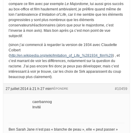
compare ce film avec par exemple
Le Majordome
, lui aussi gros succès
au box-office et film hautement ambivalent, je préfère quand même de
loin l’ambivalence d’
Imitation of Life
, car il me semble que les éléments
progressistes y sont plus nombreux que les éléments
conservateurs/réactionnaires (alors que pour le majordome, c’est
l’inverse à mon avis). Mais bon après ça c’est mon point de vue
subjectif.
(sinon j’ai commencé à regarder la version de 1934 avec Claudette
Colbert
(
http://en.wikipedia.org/wiki/Imitation_of_Life_%281934_film%29
) , et
c’est marrant de voir les différences, notamment sur la question du
racisme. J’ai pas encore fini donc je peux pas développer, mais c’est
intéressant à voir je trouve, car les choix de Sirk apparaissent du coup
beaucoup plus clairement).
27 juillet 2014 à 21 h 27 min
#10459
RÉPONDRE
caerbannog
Invité
Ben Sarah Jane n’est pas « blanche de peau », elle « peut passer »