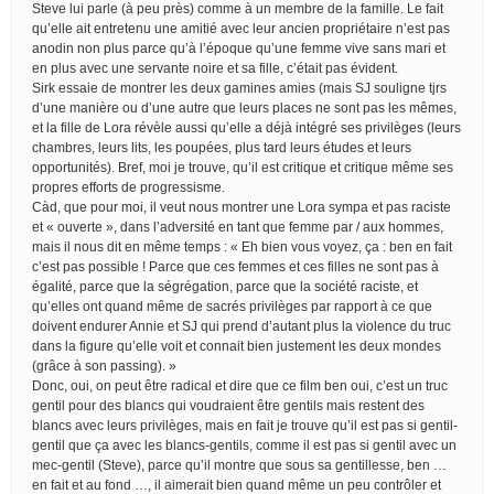
Steve lui parle (à peu près) comme à un membre de la famille. Le fait
qu’elle ait entretenu une amitié avec leur ancien propriétaire n’est pas
anodin non plus parce qu’à l’époque qu’une femme vive sans mari et
en plus avec une servante noire et sa fille, c’était pas évident.
Sirk essaie de montrer les deux gamines amies (mais SJ souligne tjrs
d’une manière ou d’une autre que leurs places ne sont pas les mêmes,
et la fille de Lora révèle aussi qu’elle a déjà intégré ses privilèges (leurs
chambres, leurs lits, les poupées, plus tard leurs études et leurs
opportunités). Bref, moi je trouve, qu’il est critique et critique même ses
propres efforts de progressisme.
Càd, que pour moi, il veut nous montrer une Lora sympa et pas raciste
et « ouverte », dans l’adversité en tant que femme par / aux hommes,
mais il nous dit en même temps : « Eh bien vous voyez, ça : ben en fait
c’est pas possible ! Parce que ces femmes et ces filles ne sont pas à
égalité, parce que la ségrégation, parce que la société raciste, et
qu’elles ont quand même de sacrés privilèges par rapport à ce que
doivent endurer Annie et SJ qui prend d’autant plus la violence du truc
dans la figure qu’elle voit et connait bien justement les deux mondes
(grâce à son passing). »
Donc, oui, on peut être radical et dire que ce film ben oui, c’est un truc
gentil pour des blancs qui voudraient être gentils mais restent des
blancs avec leurs privilèges, mais en fait je trouve qu’il est pas si gentil-
gentil que ça avec les blancs-gentils, comme il est pas si gentil avec un
mec-gentil (Steve), parce qu’il montre que sous sa gentillesse, ben …
en fait et au fond …, il aimerait bien quand même un peu contrôler et