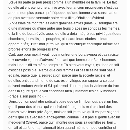
Steve lui parle (à peu près) comme à un membre de la famille. Le fait
qu’elle ait entretenu une amitié avec leur ancien propriétaire n’est pas
anodin non plus parce qu’à l’époque qu’une femme vive sans mari et
en plus avec une servante noire et sa fille, c’était pas évident.
Sirk essaie de montrer les deux gamines amies (mais SJ souligne tjrs
d’une manière ou d’une autre que leurs places ne sont pas les mêmes,
et la fille de Lora révèle aussi qu’elle a déjà intégré ses privilèges (leurs
chambres, leurs lits, les poupées, plus tard leurs études et leurs
opportunités). Bref, moi je trouve, qu’il est critique et critique même ses
propres efforts de progressisme.
Càd, que pour moi, il veut nous montrer une Lora sympa et pas raciste
et « ouverte », dans l’adversité en tant que femme par / aux hommes,
mais il nous dit en même temps : « Eh bien vous voyez, ça : ben en fait
c’est pas possible ! Parce que ces femmes et ces filles ne sont pas à
égalité, parce que la ségrégation, parce que la société raciste, et
qu’elles ont quand même de sacrés privilèges par rapport à ce que
doivent endurer Annie et SJ qui prend d’autant plus la violence du truc
dans la figure qu’elle voit et connait bien justement les deux mondes
(grâce à son passing). »
Donc, oui, on peut être radical et dire que ce film ben oui, c’est un truc
gentil pour des blancs qui voudraient être gentils mais restent des
blancs avec leurs privilèges, mais en fait je trouve qu’il est pas si gentil-
gentil que ça avec les blancs-gentils, comme il est pas si gentil avec un
mec-gentil (Steve), parce qu’il montre que sous sa gentillesse, ben …
en fait et au fond …, il aimerait bien quand même un peu contrôler et