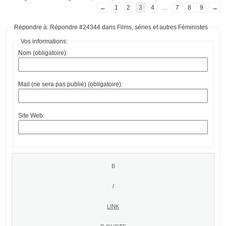
←
1
2
3
4
…
7
8
9
→
Répondre à: Répondre #24344 dans Films, séries et autres Féministes
Vos informations:
Nom (obligatoire):
Mail (ne sera pas publié) (obligatoire):
Site Web: