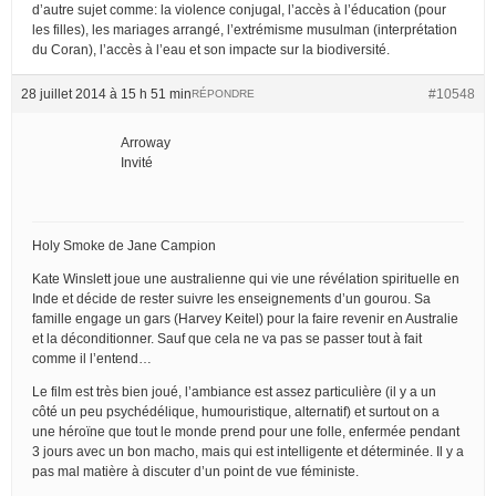
d’autre sujet comme: la violence conjugal, l’accès à l’éducation (pour
les filles), les mariages arrangé, l’extrémisme musulman (interprétation
du Coran), l’accès à l’eau et son impacte sur la biodiversité.
28 juillet 2014 à 15 h 51 min
#10548
RÉPONDRE
Arroway
Invité
Holy Smoke de Jane Campion
Kate Winslett joue une australienne qui vie une révélation spirituelle en
Inde et décide de rester suivre les enseignements d’un gourou. Sa
famille engage un gars (Harvey Keitel) pour la faire revenir en Australie
et la déconditionner. Sauf que cela ne va pas se passer tout à fait
comme il l’entend…
Le film est très bien joué, l’ambiance est assez particulière (il y a un
côté un peu psychédélique, humouristique, alternatif) et surtout on a
une héroïne que tout le monde prend pour une folle, enfermée pendant
3 jours avec un bon macho, mais qui est intelligente et déterminée. Il y a
pas mal matière à discuter d’un point de vue féministe.