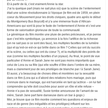
Et à partir de là, c’est vraiment Annie la star.
J’ai lu quelque part (mais ne sait plus où) que la scène de l’enterrement
était une scène révolutionnaire à l’époque (le film est de 1959, en plein
coeur du Mouvement pour les droits civiques, quatre ans après le début
du Montgomery Bus Boycott) et y’a une immense foule d’African-
Americans qui sont là pour le faste de l’enterrement d’Annie et c’est une
forme de valorisation glorieuse de toute la communauté.
Le générique du film montre une pluie de perles précieuses, et je pense
que c’est très symbolique, ça annonce à la fois l’artifice de la richesse
(on ne sait pas si ce sont des faux), les multiples facettes de la lumière
(qui et qu’est-ce est-ce qui brille dans ce film ? Celles qui ont du succès
et la scène, ou celles qui ont du coeur ?), et la multiplicité des points de
vue (comme les multiples facettes d’un joyaux). Au final, le point de vue
particulier d’Annie et Sarah Jane ne sont pas moins importants que
celui de Lora ou sa fille (qui elle souffre d’être dans l’ombre de sa mère,
mais a clairement joui de ses privilèges de blanche par / à Sarah Jane).
Et aussi, y’a beaucoup de choses dites et montrées sur la sexualité
dans ce film (Lora qui a d’abord des relations hors mariage, puis qui
s’ennuie dans le mariage, qui est harcelée en tant qu’actrice – on lui fait
comprendre qu’elle doit couchée pour avoir un rôle et elle refuse –
Annie n’a pas de sexualité, Susie tombe amoureuse de l’amant de sa
mère, Sarah Jane part faire danseuse dans un bar à gogo.)
Moi, je trouve que ce film montre comment les questions et enjeux de
race et de genre (les inégalités et les privilèges) influent sur les