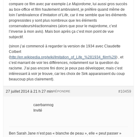
compare ce film avec par exemple
Le Majordome
, lui aussi gros succès
au box-office et film hautement ambivalent, je préfère quand même de
loin l’ambivalence d’
Imitation of Life
, car il me semble que les éléments
progressistes y sont plus nombreux que les éléments
conservateurs/réactionnaires (alors que pour le majordome, c’est
l’inverse à mon avis). Mais bon après ça c’est mon point de vue
subjectif.
(sinon j’ai commencé à regarder la version de 1934 avec Claudette
Colbert
(
http://en.wikipedia.org/wiki/Imitation_of_Life_%281934_film%29
) , et
c’est marrant de voir les différences, notamment sur la question du
racisme. J’ai pas encore fini donc je peux pas développer, mais c’est
intéressant à voir je trouve, car les choix de Sirk apparaissent du coup
beaucoup plus clairement).
27 juillet 2014 à 21 h 27 min
#10459
RÉPONDRE
caerbannog
Invité
Ben Sarah Jane n’est pas « blanche de peau », elle « peut passer »