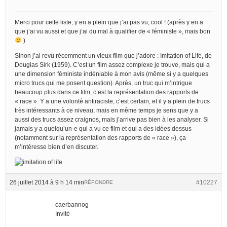
Merci pour cette liste, y en a plein que j’ai pas vu, cool ! (après y en a
que j’ai vu aussi et que j’ai du mal à qualifier de « féministe », mais bon
)
Sinon j’ai revu récemment un vieux film que j’adore : Imitation of Life, de
Douglas Sirk (1959). C’est un film assez complexe je trouve, mais qui a
une dimension féministe indéniable à mon avis (même si y a quelques
micro trucs qui me posent question). Après, un truc qui m’intrigue
beaucoup plus dans ce film, c’est la représentation des rapports de
« race ». Y a une volonté antiraciste, c’est certain, et il y a plein de trucs
très intéressants à ce niveau, mais en même temps je sens que y a
aussi des trucs assez craignos, mais j’arrive pas bien à les analyser. Si
jamais y a quelqu’un-e qui a vu ce film et qui a des idées dessus
(notamment sur la représentation des rapports de « race »), ça
m’intéresse bien d’en discuter.
26 juillet 2014 à 9 h 14 min
#10227
RÉPONDRE
caerbannog
Invité