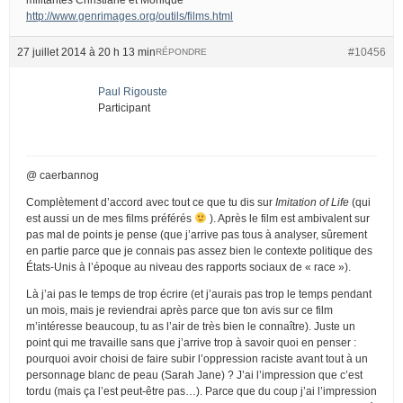
http://www.genrimages.org/outils/films.html
27 juillet 2014 à 20 h 13 min
#10456
RÉPONDRE
Paul Rigouste
Participant
@ caerbannog
Complètement d’accord avec tout ce que tu dis sur
Imitation of Life
(qui
est aussi un de mes films préférés
). Après le film est ambivalent sur
pas mal de points je pense (que j’arrive pas tous à analyser, sûrement
en partie parce que je connais pas assez bien le contexte politique des
États-Unis à l’époque au niveau des rapports sociaux de « race »).
Là j’ai pas le temps de trop écrire (et j’aurais pas trop le temps pendant
un mois, mais je reviendrai après parce que ton avis sur ce film
m’intéresse beaucoup, tu as l’air de très bien le connaître). Juste un
point qui me travaille sans que j’arrive trop à savoir quoi en penser :
pourquoi avoir choisi de faire subir l’oppression raciste avant tout à un
personnage blanc de peau (Sarah Jane) ? J’ai l’impression que c’est
tordu (mais ça l’est peut-être pas…). Parce que du coup j’ai l’impression