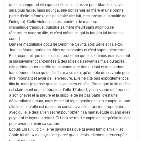
qu’elle comprend vite que si elle se fait passer pour blanche, sa vie
sera plus facile, mais pour ça, elle doit renier sa mère et une bonne
partie d’elle-même (c’est pas traité vite fait, c’est presque la moitié de
l’intrigue). Cette violence là est montrée de manière
dramatique/tragique, puisque sa mère meurt sans avoir pu se
réconcilier avec sa fille, et c’est même ce qui la tue (en lui brisant le
coeur).
Dans le magnifique docu de Delphine Seyrig, sois Belle et Tais-toi,
Juanita Moore parle des rôles de servantes et c’est super intéressant.
Elle reconnaît que oui, c’est un problème que les femmes noires soient
si massivement cantonnées à des rôles de servantes mais qu’après,
elle préfère jouer un rôle de servante que rien du tout et que surtout :
tout dépend de ce qu’on fait faire à ce rôle, qu’un rôle de servante peut
être important et avoir de l’envergure. Elle ne cite pas explicitement ce
film là, mais je pense qu’elle l’avait bien en tête. Parce que la fin du film
est clairement une célébration d’elle. D’abord, y’a la scène où Lora est
à son chevet et la pleure et la supplie de ne pas partir: c’est une
déclaration d’amour, mais Annie lui règle gentiment son compte, quand
elle lui dit qu’elle est restée en contact avec leur ancien propriétaire
avec qui elle dealait en secret pour obtenir sa mansuétude quand elles
payaient le loyer en retard. Et Lora se rend compte de ce qu’elle lui doit
pour avoir pu avoir sa carrière.
Et puis Lora, lui dit, « je ne savais pas que tu avais tant d’amis », et
Annie lui dit : « mais ça c’est parce que tu étais tellement préoccupée
par toi-même ».