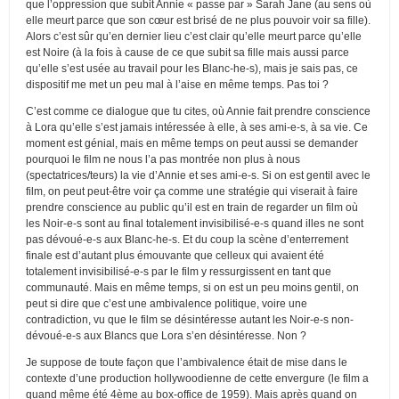
que l’oppression que subit Annie « passe par » Sarah Jane (au sens où
elle meurt parce que son cœur est brisé de ne plus pouvoir voir sa fille).
Alors c’est sûr qu’en dernier lieu c’est clair qu’elle meurt parce qu’elle
est Noire (à la fois à cause de ce que subit sa fille mais aussi parce
qu’elle s’est usée au travail pour les Blanc-he-s), mais je sais pas, ce
dispositif me met un peu mal à l’aise en même temps. Pas toi ?
C’est comme ce dialogue que tu cites, où Annie fait prendre conscience
à Lora qu’elle s’est jamais intéressée à elle, à ses ami-e-s, à sa vie. Ce
moment est génial, mais en même temps on peut aussi se demander
pourquoi le film ne nous l’a pas montrée non plus à nous
(spectatrices/teurs) la vie d’Annie et ses ami-e-s. Si on est gentil avec le
film, on peut peut-être voir ça comme une stratégie qui viserait à faire
prendre conscience au public qu’il est en train de regarder un film où
les Noir-e-s sont au final totalement invisibilisé-e-s quand illes ne sont
pas dévoué-e-s aux Blanc-he-s. Et du coup la scène d’enterrement
finale est d’autant plus émouvante que celleux qui avaient été
totalement invisibilisé-e-s par le film y ressurgissent en tant que
communauté. Mais en même temps, si on est un peu moins gentil, on
peut si dire que c’est une ambivalence politique, voire une
contradiction, vu que le film se désintéresse autant les Noir-e-s non-
dévoué-e-s aux Blancs que Lora s’en désintéresse. Non ?
Je suppose de toute façon que l’ambivalence était de mise dans le
contexte d’une production hollywoodienne de cette envergure (le film a
quand même été 4ème au box-office de 1959). Mais après quand on