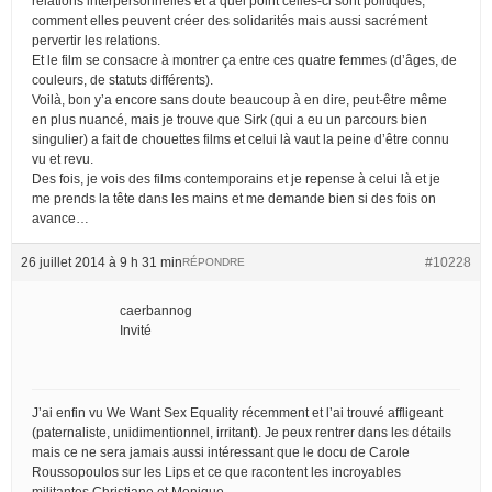
relations interpersonnelles et à quel point celles-ci sont politiques,
comment elles peuvent créer des solidarités mais aussi sacrément
pervertir les relations.
Et le film se consacre à montrer ça entre ces quatre femmes (d’âges, de
couleurs, de statuts différents).
Voilà, bon y’a encore sans doute beaucoup à en dire, peut-être même
en plus nuancé, mais je trouve que Sirk (qui a eu un parcours bien
singulier) a fait de chouettes films et celui là vaut la peine d’être connu
vu et revu.
Des fois, je vois des films contemporains et je repense à celui là et je
me prends la tête dans les mains et me demande bien si des fois on
avance…
26 juillet 2014 à 9 h 31 min
#10228
RÉPONDRE
caerbannog
Invité
J’ai enfin vu We Want Sex Equality récemment et l’ai trouvé affligeant
(paternaliste, unidimentionnel, irritant). Je peux rentrer dans les détails
mais ce ne sera jamais aussi intéressant que le docu de Carole
Roussopoulos sur les Lips et ce que racontent les incroyables
militantes Christiane et Monique