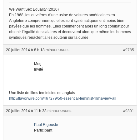
We Want Sex Equality (2010)
En 1968, les ouvrières d’une usine de voitures américaines en
Angleterre comprennent qu’elles sont systématiquement moins bien
payées que les hommes. Elles commencent alors un long combat pour
obtenir l’égalité des salaires et découvrent alors que même les hommes
syndiqués renâclent à les soutenir sur la durée.
20 juillet 2014 à 8 h 18 min
#9785
RÉPONDRE
Meg
Invité
Une liste de films féministes en anglais
http://flavorwire.com/467279/50-essential-feminist-films/view-all
20 juillet 2014 à 11 h 38 min
#9801
RÉPONDRE
Paul Rigouste
Participant