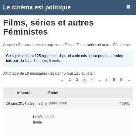
Le cinéma est politique
Films, séries et autres
Féministes
Accueil
›
Forums
›
Le coin pop-corn
›
Films
›
Films, séries et autres Féministes
Ce sujet contient 125 réponses, 4 ps. et a été mis à jour pour la dernière
fois par
, le
Il y a 1 année, 8 mois
.
Affichage de 10 messages - 31 par 45 (sur 126 au total)
←
1
2
3
4
…
7
8
9
→
Auteur/e
Posts
26 juin 2014 à 22 h 33 min
#8901
RÉPONDRE
Le Monolecte
Invité