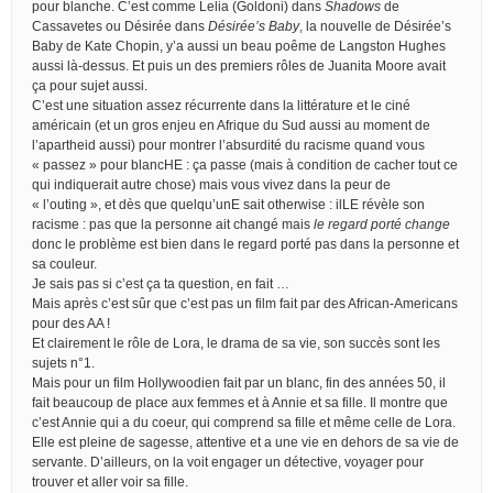
pour blanche. C’est comme Lelia (Goldoni) dans
Shadows
de
Cassavetes ou Désirée dans
Désirée’s Baby
, la nouvelle de Désirée’s
Baby de Kate Chopin, y’a aussi un beau poême de Langston Hughes
aussi là-dessus. Et puis un des premiers rôles de Juanita Moore avait
ça pour sujet aussi.
C’est une situation assez récurrente dans la littérature et le ciné
américain (et un gros enjeu en Afrique du Sud aussi au moment de
l’apartheid aussi) pour montrer l’absurdité du racisme quand vous
« passez » pour blancHE : ça passe (mais à condition de cacher tout ce
qui indiquerait autre chose) mais vous vivez dans la peur de
« l’outing », et dès que quelqu’unE sait otherwise : ilLE révèle son
racisme : pas que la personne ait changé mais
le regard porté change
donc le problème est bien dans le regard porté pas dans la personne et
sa couleur.
Je sais pas si c’est ça ta question, en fait …
Mais après c’est sûr que c’est pas un film fait par des African-Americans
pour des AA !
Et clairement le rôle de Lora, le drama de sa vie, son succès sont les
sujets n°1.
Mais pour un film Hollywoodien fait par un blanc, fin des années 50, il
fait beaucoup de place aux femmes et à Annie et sa fille. Il montre que
c’est Annie qui a du coeur, qui comprend sa fille et même celle de Lora.
Elle est pleine de sagesse, attentive et a une vie en dehors de sa vie de
servante. D’ailleurs, on la voit engager un détective, voyager pour
trouver et aller voir sa fille.