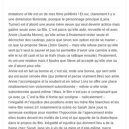
Imitations of life
est un de mes films préférés ! Et oui, clairement il y a
une dimension féministe, puisque le personnage principal (Lana
Turner) est d’abord une jeune mère veuve qui veut devenir actrice mais
galère seule avec sa fille. C’est parce qu’elle aide, recueille et vit avec
Annie (Juanita Moore), qu’elle arrive à finalement rester seule et
décrocher des castings, parce que sinon son option est de se marier –
ce que lui propose Steve (John Gavin) – mais elle refuse parce qu’elle
sent qu’il veut la sauver et pas lui permettre d’avoir une carrière à elle,
elle le lui dit cash et lui se trahi (mais ce rattrape ensuite). Finalement,
ils ont une relation mais il faudra que Steve ait accepté qu’elle vive sa
vie d’abord pour elle.
Annie est en fait sa bonne et, c’est sûr, reste une bonne, qui sert celle
qui est aussi censée être (qui prétend et pense vraiment être) son amie.
Annie l’accompagne et la soutient et en retour Lora lui offre une place
relativement non violemment subordonnée – même si elle reste
subordonnée quand même ! Mais, le film n’est pas si complaisant que
ça avec ça. C’est la fille d’Annie qui souligne – radicalement –
l’inégalité et l’injustice des positions entre les mère-fille blanches et les
mère-fille noires (cf. notamment la scène où Sarah Jane joue la
serveuse exotique pour montrer l’hypocrisie de l’agencement entre
elles toutes devant les invités de Lora) et qui apporte de la dialectique
dans le propos du film. Inégalité et injustice qui donnent lieu a de la
haine chez Sarah Jane vis à vis de sa mère et d’elle-même, parce