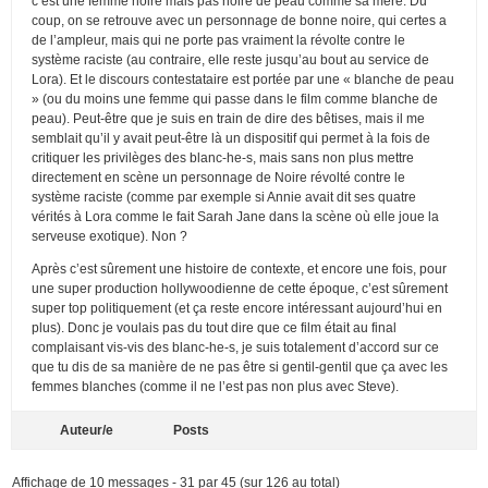
c’est une femme noire mais pas noire de peau comme sa mère. Du
coup, on se retrouve avec un personnage de bonne noire, qui certes a
de l’ampleur, mais qui ne porte pas vraiment la révolte contre le
système raciste (au contraire, elle reste jusqu’au bout au service de
Lora). Et le discours contestataire est portée par une « blanche de peau
» (ou du moins une femme qui passe dans le film comme blanche de
peau). Peut-être que je suis en train de dire des bêtises, mais il me
semblait qu’il y avait peut-être là un dispositif qui permet à la fois de
critiquer les privilèges des blanc-he-s, mais sans non plus mettre
directement en scène un personnage de Noire révolté contre le
système raciste (comme par exemple si Annie avait dit ses quatre
vérités à Lora comme le fait Sarah Jane dans la scène où elle joue la
serveuse exotique). Non ?
Après c’est sûrement une histoire de contexte, et encore une fois, pour
une super production hollywoodienne de cette époque, c’est sûrement
super top politiquement (et ça reste encore intéressant aujourd’hui en
plus). Donc je voulais pas du tout dire que ce film était au final
complaisant vis-vis des blanc-he-s, je suis totalement d’accord sur ce
que tu dis de sa manière de ne pas être si gentil-gentil que ça avec les
femmes blanches (comme il ne l’est pas non plus avec Steve).
Auteur/e
Posts
Affichage de 10 messages - 31 par 45 (sur 126 au total)