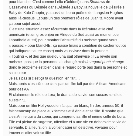
pour blanche. C’est comme Lelia (Goldoni) dans
Shadows
de
Cassavetes ou Désirée dans
Désirée’s Baby
, la nouvelle de Désirée’s
Baby de Kate Chopin, y’a aussi un beau poême de Langston Hughes
aussi là-dessus. Et puis un des premiers rôles de Juanita Moore avait
ça pour sujet aussi.
C’est une situation assez récurrente dans la littérature et le ciné
américain (et un gros enjeu en Afrique du Sud aussi au moment de
l’apartheid aussi) pour montrer l’absurdité du racisme quand vous
« passez » pour blancHE : ça passe (mais à condition de cacher tout ce
qui indiquerait autre chose) mais vous vivez dans la peur de
« l’outing », et dès que quelqu’unE sait otherwise : ilLE révèle son
racisme : pas que la personne ait changé mais
le regard porté change
donc le problème est bien dans le regard porté pas dans la personne et
sa couleur.
Je sais pas si c’est ça ta question, en fait …
Mais après c’est sûr que c’est pas un film fait par des African-Americans
pour des AA !
Et clairement le rôle de Lora, le drama de sa vie, son succès sont les
sujets n°1.
Mais pour un film Hollywoodien fait par un blanc, fin des années 50, il
fait beaucoup de place aux femmes et à Annie et sa fille. Il montre que
c’est Annie qui a du coeur, qui comprend sa fille et même celle de Lora.
Elle est pleine de sagesse, attentive et a une vie en dehors de sa vie de
servante. D’ailleurs, on la voit engager un détective, voyager pour
trouver et aller voir sa fille.