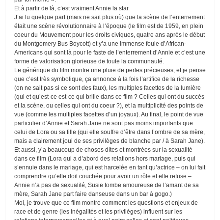
Et à partir de là, c’est vraiment Annie la star.
J’ai lu quelque part (mais ne sait plus où) que la scène de l’enterrement
était une scène révolutionnaire à l’époque (le film est de 1959, en plein
coeur du Mouvement pour les droits civiques, quatre ans après le début
du Montgomery Bus Boycott) et y’a une immense foule d’African-
Americans qui sont là pour le faste de l’enterrement d’Annie et c’est une
forme de valorisation glorieuse de toute la communauté.
Le générique du film montre une pluie de perles précieuses, et je pense
que c’est très symbolique, ça annonce à la fois l’artifice de la richesse
(on ne sait pas si ce sont des faux), les multiples facettes de la lumière
(qui et qu’est-ce est-ce qui brille dans ce film ? Celles qui ont du succès
et la scène, ou celles qui ont du coeur ?), et la multiplicité des points de
vue (comme les multiples facettes d’un joyaux). Au final, le point de vue
particulier d’Annie et Sarah Jane ne sont pas moins importants que
celui de Lora ou sa fille (qui elle souffre d’être dans l’ombre de sa mère,
mais a clairement joui de ses privilèges de blanche par / à Sarah Jane).
Et aussi, y’a beaucoup de choses dites et montrées sur la sexualité
dans ce film (Lora qui a d’abord des relations hors mariage, puis qui
s’ennuie dans le mariage, qui est harcelée en tant qu’actrice – on lui fait
comprendre qu’elle doit couchée pour avoir un rôle et elle refuse –
Annie n’a pas de sexualité, Susie tombe amoureuse de l’amant de sa
mère, Sarah Jane part faire danseuse dans un bar à gogo.)
Moi, je trouve que ce film montre comment les questions et enjeux de
race et de genre (les inégalités et les privilèges) influent sur les