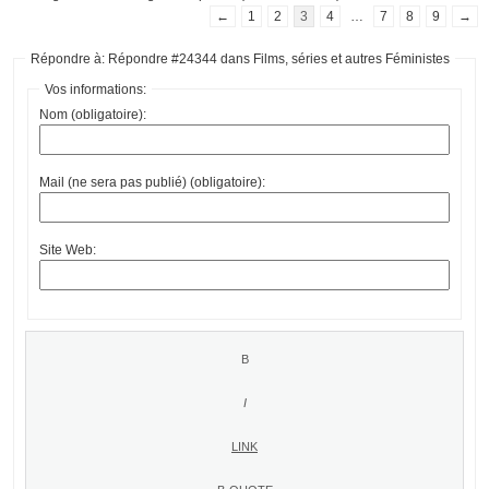
←
1
2
3
4
…
7
8
9
→
Répondre à: Répondre #24344 dans Films, séries et autres Féministes
Vos informations:
Nom (obligatoire):
Mail (ne sera pas publié) (obligatoire):
Site Web: