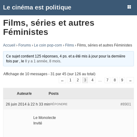
Le cinéma est politique
Films, séries et autres
Féministes
Accueil
›
Forums
›
Le coin pop-corn
›
Films
›
Films, séries et autres Féministes
Ce sujet contient 125 réponses, 4 ps. et a été mis à jour pour la dernière
fois par
, le
Il y a 1 année, 8 mois
.
Affichage de 10 messages - 31 par 45 (sur 126 au total)
←
1
2
3
4
…
7
8
9
→
Auteur/e
Posts
26 juin 2014 à 22 h 33 min
#8901
RÉPONDRE
Le Monolecte
Invité