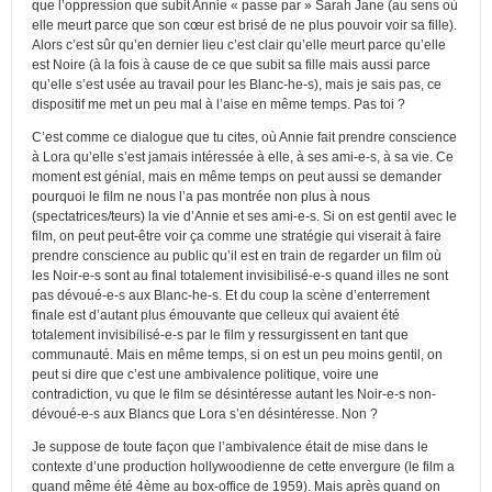
que l’oppression que subit Annie « passe par » Sarah Jane (au sens où
elle meurt parce que son cœur est brisé de ne plus pouvoir voir sa fille).
Alors c’est sûr qu’en dernier lieu c’est clair qu’elle meurt parce qu’elle
est Noire (à la fois à cause de ce que subit sa fille mais aussi parce
qu’elle s’est usée au travail pour les Blanc-he-s), mais je sais pas, ce
dispositif me met un peu mal à l’aise en même temps. Pas toi ?
C’est comme ce dialogue que tu cites, où Annie fait prendre conscience
à Lora qu’elle s’est jamais intéressée à elle, à ses ami-e-s, à sa vie. Ce
moment est génial, mais en même temps on peut aussi se demander
pourquoi le film ne nous l’a pas montrée non plus à nous
(spectatrices/teurs) la vie d’Annie et ses ami-e-s. Si on est gentil avec le
film, on peut peut-être voir ça comme une stratégie qui viserait à faire
prendre conscience au public qu’il est en train de regarder un film où
les Noir-e-s sont au final totalement invisibilisé-e-s quand illes ne sont
pas dévoué-e-s aux Blanc-he-s. Et du coup la scène d’enterrement
finale est d’autant plus émouvante que celleux qui avaient été
totalement invisibilisé-e-s par le film y ressurgissent en tant que
communauté. Mais en même temps, si on est un peu moins gentil, on
peut si dire que c’est une ambivalence politique, voire une
contradiction, vu que le film se désintéresse autant les Noir-e-s non-
dévoué-e-s aux Blancs que Lora s’en désintéresse. Non ?
Je suppose de toute façon que l’ambivalence était de mise dans le
contexte d’une production hollywoodienne de cette envergure (le film a
quand même été 4ème au box-office de 1959). Mais après quand on