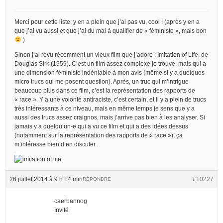
Merci pour cette liste, y en a plein que j’ai pas vu, cool ! (après y en a
que j’ai vu aussi et que j’ai du mal à qualifier de « féministe », mais bon
)
Sinon j’ai revu récemment un vieux film que j’adore : Imitation of Life, de
Douglas Sirk (1959). C’est un film assez complexe je trouve, mais qui a
une dimension féministe indéniable à mon avis (même si y a quelques
micro trucs qui me posent question). Après, un truc qui m’intrigue
beaucoup plus dans ce film, c’est la représentation des rapports de
« race ». Y a une volonté antiraciste, c’est certain, et il y a plein de trucs
très intéressants à ce niveau, mais en même temps je sens que y a
aussi des trucs assez craignos, mais j’arrive pas bien à les analyser. Si
jamais y a quelqu’un-e qui a vu ce film et qui a des idées dessus
(notamment sur la représentation des rapports de « race »), ça
m’intéresse bien d’en discuter.
26 juillet 2014 à 9 h 14 min
#10227
RÉPONDRE
caerbannog
Invité