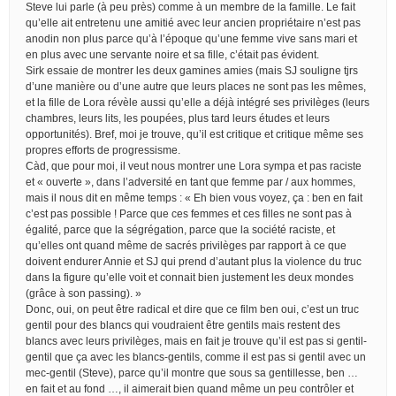
Steve lui parle (à peu près) comme à un membre de la famille. Le fait
qu’elle ait entretenu une amitié avec leur ancien propriétaire n’est pas
anodin non plus parce qu’à l’époque qu’une femme vive sans mari et
en plus avec une servante noire et sa fille, c’était pas évident.
Sirk essaie de montrer les deux gamines amies (mais SJ souligne tjrs
d’une manière ou d’une autre que leurs places ne sont pas les mêmes,
et la fille de Lora révèle aussi qu’elle a déjà intégré ses privilèges (leurs
chambres, leurs lits, les poupées, plus tard leurs études et leurs
opportunités). Bref, moi je trouve, qu’il est critique et critique même ses
propres efforts de progressisme.
Càd, que pour moi, il veut nous montrer une Lora sympa et pas raciste
et « ouverte », dans l’adversité en tant que femme par / aux hommes,
mais il nous dit en même temps : « Eh bien vous voyez, ça : ben en fait
c’est pas possible ! Parce que ces femmes et ces filles ne sont pas à
égalité, parce que la ségrégation, parce que la société raciste, et
qu’elles ont quand même de sacrés privilèges par rapport à ce que
doivent endurer Annie et SJ qui prend d’autant plus la violence du truc
dans la figure qu’elle voit et connait bien justement les deux mondes
(grâce à son passing). »
Donc, oui, on peut être radical et dire que ce film ben oui, c’est un truc
gentil pour des blancs qui voudraient être gentils mais restent des
blancs avec leurs privilèges, mais en fait je trouve qu’il est pas si gentil-
gentil que ça avec les blancs-gentils, comme il est pas si gentil avec un
mec-gentil (Steve), parce qu’il montre que sous sa gentillesse, ben …
en fait et au fond …, il aimerait bien quand même un peu contrôler et