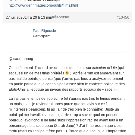
http://www.genrimages.org/outils/films.html
27 juillet 2014 à 20 h 13 min
#10456
RÉPONDRE
Paul Rigouste
Participant
@ caerbannog
Complètement d’accord avec tout ce que tu dis sur
Imitation of Life
(qui
est aussi un de mes films préférés
). Après le film est ambivalent sur
pas mal de points je pense (que j’arrive pas tous à analyser, sûrement
en partie parce que je connais pas assez bien le contexte politique des
États-Unis à l’époque au niveau des rapports sociaux de « race »).
Là j’ai pas le temps de trop écrire (et j’aurais pas trop le temps pendant
un mois, mais je reviendrai après parce que ton avis sur ce film
m’intéresse beaucoup, tu as l’air de très bien le connaître). Juste un
point qui me travaille sans que j’arrive trop à savoir quoi en penser :
pourquoi avoir choisi de faire subir l’oppression raciste avant tout à un
personnage blanc de peau (Sarah Jane) ? J’ai l’impression que c’est
tordu (mais ça l’est peut-être pas…). Parce que du coup j’ai l’impression