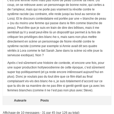
c’est une femme noire mais pas noire de peau comme sa mère. Du
coup, on se retrouve avec un personnage de bonne noire, qui certes a
de l’ampleur, mais qui ne porte pas vraiment la révolte contre le
système raciste (au contraire, elle reste jusqu’au bout au service de
Lora). Et le discours contestataire est portée par une « blanche de peau
» (ou du moins une femme qui passe dans le film comme blanche de
peau). Peut-être que je suis en train de dire des bêtises, mais il me
semblait qu’il y avait peut-être là un dispositif qui permet à la fois de
critiquer les privilèges des blanc-he-s, mais sans non plus mettre
directement en scène un personnage de Noire révolté contre le
système raciste (comme par exemple si Annie avait dit ses quatre
vérités à Lora comme le fait Sarah Jane dans la scène où elle joue la
serveuse exotique). Non ?
Après c’est sûrement une histoire de contexte, et encore une fois, pour
une super production hollywoodienne de cette époque, c’est sûrement
super top politiquement (et ça reste encore intéressant aujourd’hui en
plus). Donc je voulais pas du tout dire que ce film était au final
complaisant vis-vis des blanc-he-s, je suis totalement d’accord sur ce
que tu dis de sa manière de ne pas être si gentil-gentil que ça avec les
femmes blanches (comme il ne l’est pas non plus avec Steve).
Auteur/e
Posts
Affichage de 10 messages - 31 par 45 (sur 126 au total)