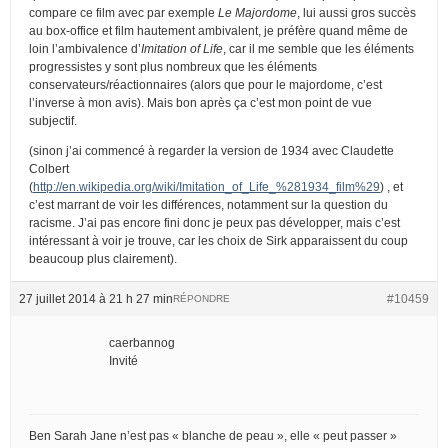
compare ce film avec par exemple
Le Majordome
, lui aussi gros succès
au box-office et film hautement ambivalent, je préfère quand même de
loin l’ambivalence d’
Imitation of Life
, car il me semble que les éléments
progressistes y sont plus nombreux que les éléments
conservateurs/réactionnaires (alors que pour le majordome, c’est
l’inverse à mon avis). Mais bon après ça c’est mon point de vue
subjectif.
(sinon j’ai commencé à regarder la version de 1934 avec Claudette
Colbert
(
http://en.wikipedia.org/wiki/Imitation_of_Life_%281934_film%29
) , et
c’est marrant de voir les différences, notamment sur la question du
racisme. J’ai pas encore fini donc je peux pas développer, mais c’est
intéressant à voir je trouve, car les choix de Sirk apparaissent du coup
beaucoup plus clairement).
27 juillet 2014 à 21 h 27 min
#10459
RÉPONDRE
caerbannog
Invité
Ben Sarah Jane n’est pas « blanche de peau », elle « peut passer »