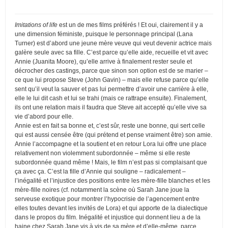
Imitations of life
est un de mes films préférés ! Et oui, clairement il y a
une dimension féministe, puisque le personnage principal (Lana
Turner) est d’abord une jeune mère veuve qui veut devenir actrice mais
galère seule avec sa fille. C’est parce qu’elle aide, recueille et vit avec
Annie (Juanita Moore), qu’elle arrive à finalement rester seule et
décrocher des castings, parce que sinon son option est de se marier –
ce que lui propose Steve (John Gavin) – mais elle refuse parce qu’elle
sent qu’il veut la sauver et pas lui permettre d’avoir une carrière à elle,
elle le lui dit cash et lui se trahi (mais ce rattrape ensuite). Finalement,
ils ont une relation mais il faudra que Steve ait accepté qu’elle vive sa
vie d’abord pour elle.
Annie est en fait sa bonne et, c’est sûr, reste une bonne, qui sert celle
qui est aussi censée être (qui prétend et pense vraiment être) son amie.
Annie l’accompagne et la soutient et en retour Lora lui offre une place
relativement non violemment subordonnée – même si elle reste
subordonnée quand même ! Mais, le film n’est pas si complaisant que
ça avec ça. C’est la fille d’Annie qui souligne – radicalement –
l’inégalité et l’injustice des positions entre les mère-fille blanches et les
mère-fille noires (cf. notamment la scène où Sarah Jane joue la
serveuse exotique pour montrer l’hypocrisie de l’agencement entre
elles toutes devant les invités de Lora) et qui apporte de la dialectique
dans le propos du film. Inégalité et injustice qui donnent lieu a de la
haine chez Sarah Jane vis à vis de sa mère et d’elle-même, parce