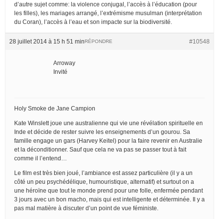
d’autre sujet comme: la violence conjugal, l’accès à l’éducation (pour
les filles), les mariages arrangé, l’extrémisme musulman (interprétation
du Coran), l’accès à l’eau et son impacte sur la biodiversité.
28 juillet 2014 à 15 h 51 min
#10548
RÉPONDRE
Arroway
Invité
Holy Smoke de Jane Campion
Kate Winslett joue une australienne qui vie une révélation spirituelle en
Inde et décide de rester suivre les enseignements d’un gourou. Sa
famille engage un gars (Harvey Keitel) pour la faire revenir en Australie
et la déconditionner. Sauf que cela ne va pas se passer tout à fait
comme il l’entend…
Le film est très bien joué, l’ambiance est assez particulière (il y a un
côté un peu psychédélique, humouristique, alternatif) et surtout on a
une héroïne que tout le monde prend pour une folle, enfermée pendant
3 jours avec un bon macho, mais qui est intelligente et déterminée. Il y a
pas mal matière à discuter d’un point de vue féministe.