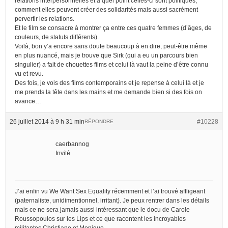
relations interpersonnelles et à quel point celles-ci sont politiques,
comment elles peuvent créer des solidarités mais aussi sacrément
pervertir les relations.
Et le film se consacre à montrer ça entre ces quatre femmes (d’âges, de
couleurs, de statuts différents).
Voilà, bon y’a encore sans doute beaucoup à en dire, peut-être même
en plus nuancé, mais je trouve que Sirk (qui a eu un parcours bien
singulier) a fait de chouettes films et celui là vaut la peine d’être connu
vu et revu.
Des fois, je vois des films contemporains et je repense à celui là et je
me prends la tête dans les mains et me demande bien si des fois on
avance…
26 juillet 2014 à 9 h 31 min
#10228
RÉPONDRE
caerbannog
Invité
J’ai enfin vu We Want Sex Equality récemment et l’ai trouvé affligeant
(paternaliste, unidimentionnel, irritant). Je peux rentrer dans les détails
mais ce ne sera jamais aussi intéressant que le docu de Carole
Roussopoulos sur les Lips et ce que racontent les incroyables
militantes Christiane et Monique