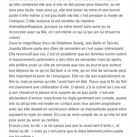
qu’elle comprend vite que si elle se fait passer pour blanche, sa vie
sera plus facile, mais pour ça, elle doit renier sa mère et une bonne
partie d’elle-même (c’est pas traité vite fait, c’est presque la moitié de
l’intrigue). Cette violence là est montrée de manière
dramatique/tragique, puisque sa mère meurt sans avoir pu se
réconcilier avec sa fille, et c’est même ce qui la tue (en lui brisant le
coeur).
Dans le magnifique docu de Delphine Seyrig, sois Belle et Tais-toi,
Juanita Moore parle des rôles de servantes et c’est super intéressant.
Elle reconnaît que oui, c’est un problème que les femmes noires soient
si massivement cantonnées à des rôles de servantes mais qu’après,
elle préfère jouer un rôle de servante que rien du tout et que surtout :
tout dépend de ce qu’on fait faire à ce rôle, qu’un rôle de servante peut
être important et avoir de l’envergure. Elle ne cite pas explicitement ce
film là, mais je pense qu’elle l’avait bien en tête. Parce que la fin du film
est clairement une célébration d’elle. D’abord, y’a la scène où Lora est
à son chevet et la pleure et la supplie de ne pas partir: c’est une
déclaration d’amour, mais Annie lui règle gentiment son compte, quand
elle lui dit qu’elle est restée en contact avec leur ancien propriétaire
avec qui elle dealait en secret pour obtenir sa mansuétude quand elles
payaient le loyer en retard. Et Lora se rend compte de ce qu’elle lui doit
pour avoir pu avoir sa carrière.
Et puis Lora, lui dit, « je ne savais pas que tu avais tant d’amis », et
Annie lui dit : « mais ça c’est parce que tu étais tellement préoccupée
par toi-même ».