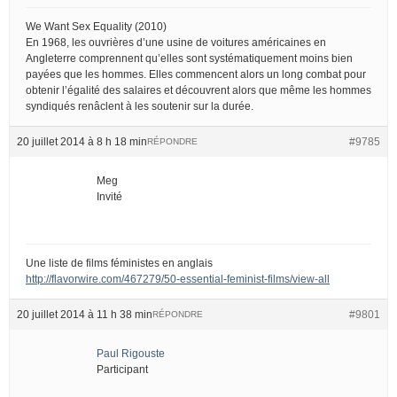
We Want Sex Equality (2010)
En 1968, les ouvrières d’une usine de voitures américaines en
Angleterre comprennent qu’elles sont systématiquement moins bien
payées que les hommes. Elles commencent alors un long combat pour
obtenir l’égalité des salaires et découvrent alors que même les hommes
syndiqués renâclent à les soutenir sur la durée.
20 juillet 2014 à 8 h 18 min
#9785
RÉPONDRE
Meg
Invité
Une liste de films féministes en anglais
http://flavorwire.com/467279/50-essential-feminist-films/view-all
20 juillet 2014 à 11 h 38 min
#9801
RÉPONDRE
Paul Rigouste
Participant