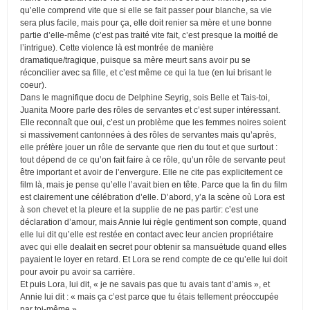
qu’elle comprend vite que si elle se fait passer pour blanche, sa vie
sera plus facile, mais pour ça, elle doit renier sa mère et une bonne
partie d’elle-même (c’est pas traité vite fait, c’est presque la moitié de
l’intrigue). Cette violence là est montrée de manière
dramatique/tragique, puisque sa mère meurt sans avoir pu se
réconcilier avec sa fille, et c’est même ce qui la tue (en lui brisant le
coeur).
Dans le magnifique docu de Delphine Seyrig, sois Belle et Tais-toi,
Juanita Moore parle des rôles de servantes et c’est super intéressant.
Elle reconnaît que oui, c’est un problème que les femmes noires soient
si massivement cantonnées à des rôles de servantes mais qu’après,
elle préfère jouer un rôle de servante que rien du tout et que surtout :
tout dépend de ce qu’on fait faire à ce rôle, qu’un rôle de servante peut
être important et avoir de l’envergure. Elle ne cite pas explicitement ce
film là, mais je pense qu’elle l’avait bien en tête. Parce que la fin du film
est clairement une célébration d’elle. D’abord, y’a la scène où Lora est
à son chevet et la pleure et la supplie de ne pas partir: c’est une
déclaration d’amour, mais Annie lui règle gentiment son compte, quand
elle lui dit qu’elle est restée en contact avec leur ancien propriétaire
avec qui elle dealait en secret pour obtenir sa mansuétude quand elles
payaient le loyer en retard. Et Lora se rend compte de ce qu’elle lui doit
pour avoir pu avoir sa carrière.
Et puis Lora, lui dit, « je ne savais pas que tu avais tant d’amis », et
Annie lui dit : « mais ça c’est parce que tu étais tellement préoccupée
par toi-même ».