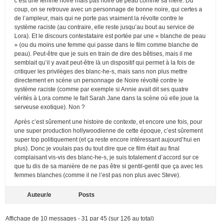
c’est une femme noire mais pas noire de peau comme sa mère. Du
coup, on se retrouve avec un personnage de bonne noire, qui certes a
de l’ampleur, mais qui ne porte pas vraiment la révolte contre le
système raciste (au contraire, elle reste jusqu’au bout au service de
Lora). Et le discours contestataire est portée par une « blanche de peau
» (ou du moins une femme qui passe dans le film comme blanche de
peau). Peut-être que je suis en train de dire des bêtises, mais il me
semblait qu’il y avait peut-être là un dispositif qui permet à la fois de
critiquer les privilèges des blanc-he-s, mais sans non plus mettre
directement en scène un personnage de Noire révolté contre le
système raciste (comme par exemple si Annie avait dit ses quatre
vérités à Lora comme le fait Sarah Jane dans la scène où elle joue la
serveuse exotique). Non ?
Après c’est sûrement une histoire de contexte, et encore une fois, pour
une super production hollywoodienne de cette époque, c’est sûrement
super top politiquement (et ça reste encore intéressant aujourd’hui en
plus). Donc je voulais pas du tout dire que ce film était au final
complaisant vis-vis des blanc-he-s, je suis totalement d’accord sur ce
que tu dis de sa manière de ne pas être si gentil-gentil que ça avec les
femmes blanches (comme il ne l’est pas non plus avec Steve).
Auteur/e
Posts
Affichage de 10 messages - 31 par 45 (sur 126 au total)