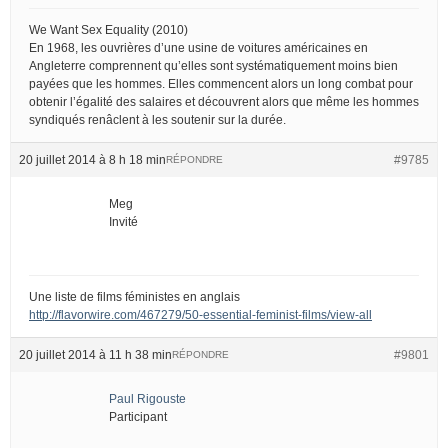
We Want Sex Equality (2010)
En 1968, les ouvrières d’une usine de voitures américaines en
Angleterre comprennent qu’elles sont systématiquement moins bien
payées que les hommes. Elles commencent alors un long combat pour
obtenir l’égalité des salaires et découvrent alors que même les hommes
syndiqués renâclent à les soutenir sur la durée.
20 juillet 2014 à 8 h 18 min
#9785
RÉPONDRE
Meg
Invité
Une liste de films féministes en anglais
http://flavorwire.com/467279/50-essential-feminist-films/view-all
20 juillet 2014 à 11 h 38 min
#9801
RÉPONDRE
Paul Rigouste
Participant