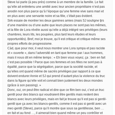
Steve lui parle (à peu près) comme à un membre de la famille. Le fait
qu’elle ait entretenu une amitié avec leur ancien propriétaire n’est pas
anodin non plus parce qu’à l’époque qu’une femme vive sans mari et
en plus avec une servante noire et sa fille, c’était pas évident.
Sirk essaie de montrer les deux gamines amies (mais SJ souligne tjrs
d’une manière ou d’une autre que leurs places ne sont pas les mêmes,
et la fille de Lora révèle aussi qu’elle a déjà intégré ses privilèges (leurs
chambres, leurs lits, les poupées, plus tard leurs études et leurs
opportunités). Bref, moi je trouve, qu’il est critique et critique même ses
propres efforts de progressisme.
Càd, que pour moi, il veut nous montrer une Lora sympa et pas raciste
et « ouverte », dans l’adversité en tant que femme par / aux hommes,
mais il nous dit en même temps : « Eh bien vous voyez, ça : ben en fait
c’est pas possible ! Parce que ces femmes et ces filles ne sont pas à
égalité, parce que la ségrégation, parce que la société raciste, et
qu’elles ont quand même de sacrés privilèges par rapport à ce que
doivent endurer Annie et SJ qui prend d’autant plus la violence du truc
dans la figure qu’elle voit et connait bien justement les deux mondes
(grâce à son passing). »
Donc, oui, on peut être radical et dire que ce film ben oui, c’est un truc
gentil pour des blancs qui voudraient être gentils mais restent des
blancs avec leurs privilèges, mais en fait je trouve qu’il est pas si gentil-
gentil que ça avec les blancs-gentils, comme il est pas si gentil avec un
mec-gentil (Steve), parce qu’il montre que sous sa gentillesse, ben …
en fait et au fond …, il aimerait bien quand même un peu contrôler et