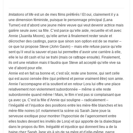
Imitations of life
est un de mes films préférés ! Et oui, clairement il y a
une dimension féministe, puisque le personnage principal (Lana
Turner) est d’abord une jeune mère veuve qui veut devenir actrice mais
galère seule avec sa fille. C’est parce qu’elle aide, recueille et vit avec
Annie (Juanita Moore), qu’elle arrive à finalement rester seule et
décrocher des castings, parce que sinon son option est de se marier –
ce que lui propose Steve (John Gavin) – mais elle refuse parce qu’elle
sent qu’il veut la sauver et pas lui permettre d’avoir une carrière à elle,
elle le lui dit cash et lui se trahi (mais ce rattrape ensuite). Finalement,
ils ont une relation mais il faudra que Steve ait accepté qu’elle vive sa
vie d’abord pour elle.
Annie est en fait sa bonne et, c’est sûr, reste une bonne, qui sert celle
qui est aussi censée être (qui prétend et pense vraiment être) son amie.
Annie l’accompagne et la soutient et en retour Lora lui offre une place
relativement non violemment subordonnée – même si elle reste
subordonnée quand même ! Mais, le film n’est pas si complaisant que
ça avec ça. C’est la fille d’Annie qui souligne – radicalement –
l’inégalité et l’injustice des positions entre les mère-fille blanches et les
mère-fille noires (cf. notamment la scène où Sarah Jane joue la
serveuse exotique pour montrer l’hypocrisie de l’agencement entre
elles toutes devant les invités de Lora) et qui apporte de la dialectique
dans le propos du film. Inégalité et injustice qui donnent lieu a de la
haine chez Sarah Jane vis à vis de sa mère et d’elle-même, parce