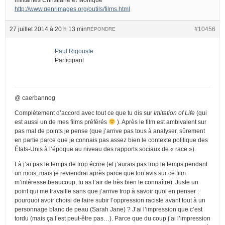
http://www.genrimages.org/outils/films.html
27 juillet 2014 à 20 h 13 min
#10456
RÉPONDRE
Paul Rigouste
Participant
@ caerbannog
Complètement d’accord avec tout ce que tu dis sur
Imitation of Life
(qui
est aussi un de mes films préférés
). Après le film est ambivalent sur
pas mal de points je pense (que j’arrive pas tous à analyser, sûrement
en partie parce que je connais pas assez bien le contexte politique des
États-Unis à l’époque au niveau des rapports sociaux de « race »).
Là j’ai pas le temps de trop écrire (et j’aurais pas trop le temps pendant
un mois, mais je reviendrai après parce que ton avis sur ce film
m’intéresse beaucoup, tu as l’air de très bien le connaître). Juste un
point qui me travaille sans que j’arrive trop à savoir quoi en penser :
pourquoi avoir choisi de faire subir l’oppression raciste avant tout à un
personnage blanc de peau (Sarah Jane) ? J’ai l’impression que c’est
tordu (mais ça l’est peut-être pas…). Parce que du coup j’ai l’impression