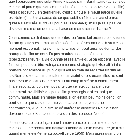
que l’oppression que subit Annie « passe par » Sarah Jane (au sens où
elle meurt parce que son cœur est brisé de ne plus pouvoir voir sa fille).
Alors c’est sûr qu’en dernier lieu c’est clair qu’elle meurt parce qu’elle
est Noire (à la fois à cause de ce que subit sa fille mais aussi parce
qu’elle s’est usée au travail pour les Blanc-he-s), mais je sais pas, ce
dispositif me met un peu mal à l’aise en même temps. Pas toi ?
C’est comme ce dialogue que tu cites, où Annie fait prendre conscience
à Lora qu’elle s’est jamais intéressée à elle, à ses ami-e-s, à sa vie. Ce
moment est génial, mais en même temps on peut aussi se demander
pourquoi le film ne nous l’a pas montrée non plus à nous
(spectatrices/teurs) la vie d’Annie et ses ami-e-s. Si on est gentil avec le
film, on peut peut-être voir ça comme une stratégie qui viserait à faire
prendre conscience au public qu’il est en train de regarder un film où
les Noir-e-s sont au final totalement invisibilisé-e-s quand illes ne sont
pas dévoué-e-s aux Blanc-he-s. Et du coup la scène d’enterrement
finale est d’autant plus émouvante que celleux qui avaient été
totalement invisibilisé-e-s par le film y ressurgissent en tant que
communauté. Mais en même temps, si on est un peu moins gentil, on
peut si dire que c’est une ambivalence politique, voire une
contradiction, vu que le film se désintéresse autant les Noir-e-s non-
dévoué-e-s aux Blancs que Lora s’en désintéresse. Non ?
Je suppose de toute façon que l’ambivalence était de mise dans le
contexte d’une production hollywoodienne de cette envergure (le film a
quand même été 4ème au box-office de 1959). Mais après quand on