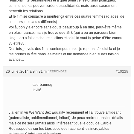
relations interpersonnelles et à quel point celles-ci sont politiques,
comment elles peuvent créer des solidarités mais aussi sacrément
pervertir les relations.
Et le film se consacre à montrer ça entre ces quatre femmes (d’âges, de
couleurs, de statuts différents).
Voilà, bon y’a encore sans doute beaucoup à en dire, peut-être même
en plus nuancé, mais je trouve que Sirk (qui a eu un parcours bien
singulier) a fait de chouettes films et celui là vaut la peine d’être connu
vu et revu.
Des fois, je vois des films contemporains et je repense à celui là et je
me prends la tête dans les mains et me demande bien si des fois on
avance…
26 juillet 2014 à 9 h 31 min
#10228
RÉPONDRE
caerbannog
Invité
J’ai enfin vu We Want Sex Equality récemment et l’ai trouvé affligeant
(paternaliste, unidimentionnel, irritant). Je peux rentrer dans les détails
mais ce ne sera jamais aussi intéressant que le docu de Carole
Roussopoulos sur les Lips et ce que racontent les incroyables
militantes Christiane et Monique