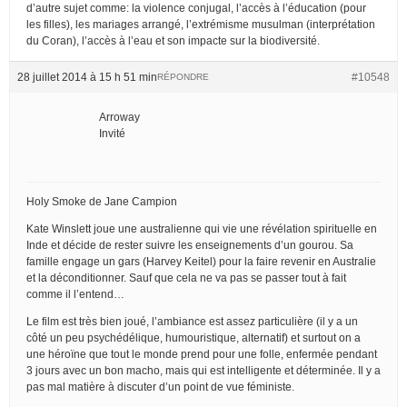
d’autre sujet comme: la violence conjugal, l’accès à l’éducation (pour
les filles), les mariages arrangé, l’extrémisme musulman (interprétation
du Coran), l’accès à l’eau et son impacte sur la biodiversité.
28 juillet 2014 à 15 h 51 min
#10548
RÉPONDRE
Arroway
Invité
Holy Smoke de Jane Campion
Kate Winslett joue une australienne qui vie une révélation spirituelle en
Inde et décide de rester suivre les enseignements d’un gourou. Sa
famille engage un gars (Harvey Keitel) pour la faire revenir en Australie
et la déconditionner. Sauf que cela ne va pas se passer tout à fait
comme il l’entend…
Le film est très bien joué, l’ambiance est assez particulière (il y a un
côté un peu psychédélique, humouristique, alternatif) et surtout on a
une héroïne que tout le monde prend pour une folle, enfermée pendant
3 jours avec un bon macho, mais qui est intelligente et déterminée. Il y a
pas mal matière à discuter d’un point de vue féministe.