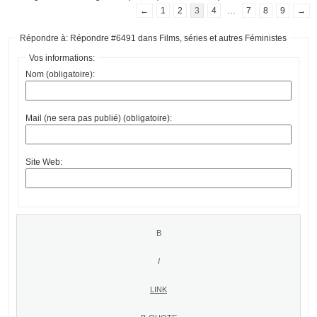
←
1
2
3
4
…
7
8
9
→
Répondre à: Répondre #6491 dans Films, séries et autres Féministes
Vos informations:
Nom (obligatoire):
Mail (ne sera pas publié) (obligatoire):
Site Web: