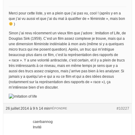
Merci pour cette liste, y en a plein que j’ai pas vu, cool ! (après y en a
que j’ai vu aussi et que j’ai du mal à qualifier de « féministe », mais bon
)
Sinon j’ai revu récemment un vieux film que j’adore : Imitation of Life, de
Douglas Sirk (1959). C’est un film assez complexe je trouve, mais qui a
une dimension féministe indéniable à mon avis (même si y a quelques
micro trucs qui me posent question). Après, un truc qui m’intrigue
beaucoup plus dans ce film, c’est la représentation des rapports de
« race ». Y a une volonté antiraciste, c’est certain, et il y a plein de trucs
très intéressants à ce niveau, mais en même temps je sens que y a
aussi des trucs assez craignos, mais j’arrive pas bien à les analyser. Si
jamais y a quelqu’un-e qui a vu ce film et qui a des idées dessus
(notamment sur la représentation des rapports de « race »), ça
m’intéresse bien d’en discuter.
26 juillet 2014 à 9 h 14 min
#10227
RÉPONDRE
caerbannog
Invité