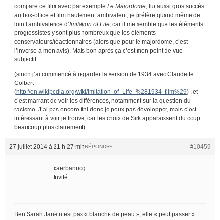
compare ce film avec par exemple
Le Majordome
, lui aussi gros succès
au box-office et film hautement ambivalent, je préfère quand même de
loin l’ambivalence d’
Imitation of Life
, car il me semble que les éléments
progressistes y sont plus nombreux que les éléments
conservateurs/réactionnaires (alors que pour le majordome, c’est
l’inverse à mon avis). Mais bon après ça c’est mon point de vue
subjectif.
(sinon j’ai commencé à regarder la version de 1934 avec Claudette
Colbert
(
http://en.wikipedia.org/wiki/Imitation_of_Life_%281934_film%29
) , et
c’est marrant de voir les différences, notamment sur la question du
racisme. J’ai pas encore fini donc je peux pas développer, mais c’est
intéressant à voir je trouve, car les choix de Sirk apparaissent du coup
beaucoup plus clairement).
27 juillet 2014 à 21 h 27 min
#10459
RÉPONDRE
caerbannog
Invité
Ben Sarah Jane n’est pas « blanche de peau », elle « peut passer »