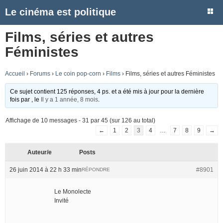
Le cinéma est politique
Films, séries et autres
Féministes
Accueil
›
Forums
›
Le coin pop-corn
›
Films
›
Films, séries et autres Féministes
Ce sujet contient 125 réponses, 4 ps. et a été mis à jour pour la dernière
fois par
, le
Il y a 1 année, 8 mois
.
Affichage de 10 messages - 31 par 45 (sur 126 au total)
←
1
2
3
4
…
7
8
9
→
Auteur/e
Posts
26 juin 2014 à 22 h 33 min
#8901
RÉPONDRE
Le Monolecte
Invité