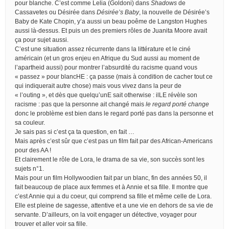
pour blanche. C’est comme Lelia (Goldoni) dans
Shadows
de
Cassavetes ou Désirée dans
Désirée’s Baby
, la nouvelle de Désirée’s
Baby de Kate Chopin, y’a aussi un beau poême de Langston Hughes
aussi là-dessus. Et puis un des premiers rôles de Juanita Moore avait
ça pour sujet aussi.
C’est une situation assez récurrente dans la littérature et le ciné
américain (et un gros enjeu en Afrique du Sud aussi au moment de
l’apartheid aussi) pour montrer l’absurdité du racisme quand vous
« passez » pour blancHE : ça passe (mais à condition de cacher tout ce
qui indiquerait autre chose) mais vous vivez dans la peur de
« l’outing », et dès que quelqu’unE sait otherwise : ilLE révèle son
racisme : pas que la personne ait changé mais
le regard porté change
donc le problème est bien dans le regard porté pas dans la personne et
sa couleur.
Je sais pas si c’est ça ta question, en fait …
Mais après c’est sûr que c’est pas un film fait par des African-Americans
pour des AA !
Et clairement le rôle de Lora, le drama de sa vie, son succès sont les
sujets n°1.
Mais pour un film Hollywoodien fait par un blanc, fin des années 50, il
fait beaucoup de place aux femmes et à Annie et sa fille. Il montre que
c’est Annie qui a du coeur, qui comprend sa fille et même celle de Lora.
Elle est pleine de sagesse, attentive et a une vie en dehors de sa vie de
servante. D’ailleurs, on la voit engager un détective, voyager pour
trouver et aller voir sa fille.