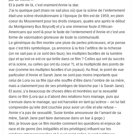
Et à partir de là, c’est vraiment Annie la star.
J’ai lu quelque part (mais ne sait plus où) que la scène de l’enterrement
était une scène révolutionnaire à l’époque (le film est de 1959, en plein
coeur du Mouvement pour les droits civiques, quatre ans après le début
du Montgomery Bus Boycott) et y’a une immense foule d’African-
Americans qui sont là pour le faste de l’enterrement d’Annie et c’est une
forme de valorisation glorieuse de toute la communauté.
Le générique du film montre une pluie de perles précieuses, et je pense
que c’est très symbolique, ça annonce à la fois l’artifice de la richesse
(on ne sait pas si ce sont des faux), les multiples facettes de la lumière
(qui et qu’est-ce est-ce qui brille dans ce film ? Celles qui ont du succès
et la scène, ou celles qui ont du coeur ?), et la multiplicité des points de
vue (comme les multiples facettes d’un joyaux). Au final, le point de vue
particulier d’Annie et Sarah Jane ne sont pas moins importants que
celui de Lora ou sa fille (qui elle souffre d’être dans l’ombre de sa mère,
mais a clairement joui de ses privilèges de blanche par / à Sarah Jane).
Et aussi, y’a beaucoup de choses dites et montrées sur la sexualité
dans ce film (Lora qui a d’abord des relations hors mariage, puis qui
s’ennuie dans le mariage, qui est harcelée en tant qu’actrice – on lui fait
comprendre qu’elle doit couchée pour avoir un rôle et elle refuse –
Annie n’a pas de sexualité, Susie tombe amoureuse de l’amant de sa
mère, Sarah Jane part faire danseuse dans un bar à gogo.)
Moi, je trouve que ce film montre comment les questions et enjeux de
race et de genre (les inégalités et les privilèges) influent sur les