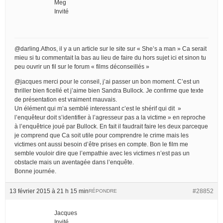
Meg
Invité
@darling.Athos, il y a un article sur le site sur « She’s a man » Ca serait
mieu si tu commentait la bas au lieu de faire du hors sujet ici et sinon tu
peu ouvrir un fil sur le forum « films déconseillés »
@jacques merci pour le conseil, j’ai passer un bon moment. C’est un
thriller bien ficellé et j’aime bien Sandra Bullock. Je confirme que texte
de présentation est vraiment mauvais.
Un élément qui m’a semblé interessant c’est le shérif qui dit »
l’enquêteur doit s’identifier à l’agresseur pas a la victime » en reproche
à l’enquêtrice joué par Bullock. En fait il faudrait faire les deux parceque
je comprend que Ca soit utile pour comprendre le crime mais les
victimes ont aussi besoin d’être prises en compte. Bon le film me
semble vouloir dire que l’empathie avec les victimes n’est pas un
obstacle mais un aventagée dans l’enquête.
Bonne journée.
13 février 2015 à 21 h 15 min
#28852
RÉPONDRE
Jacques
Invité