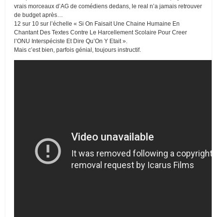
vrais morceaux d’AG de comédiens dedans, le real n’a jamais retrouver
de budget après…
12 sur 10 sur l’échelle « Si On Faisait Une Chaine Humaine En
Chantant Des Textes Contre Le Harcellement Scolaire Pour Creer
l’ONU Interspéciste Et Dire Qu’On Y Etait ».
Mais c’est bien, parfois génial, toujours instructif.