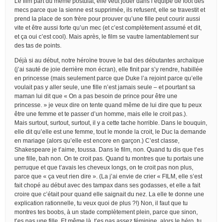
Le film part du même postulat, elle veut jouer dans l’équipe de foot des
mecs parce que la sienne est supprimée, ils refusent, elle se travestit et
prend la place de son frère pour prouver qu’une fille peut courir aussi
vite et être aussi forte qu’un mec (et c’est complètement assumé et dit,
et ça oui c’est cool). Mais après, le film se vautre lamentablement sur
des tas de points.
Déjà si au début, notre héroïne trouve le bal des débutantes archaïque
(j’ai sauté de joie derrière mon écran), elle finit par s’y rendre, habillée
en princesse (mais seulement parce que Duke l’a rejoint parce qu’elle
voulait pas y aller seule, une fille n’est jamais seule – et pourtant sa
maman lui dit que « On a pas besoin de prince pour être une
princesse. » je veux dire on tente quand même de lui dire que tu peux
être une femme et te passer d’un homme, mais elle le croit pas.).
Mais surtout, surtout, surtout, il y a cette tache horrible. Dans le bouquin,
elle dit qu’elle est une femme, tout le monde la croit, le Duc la demande
en mariage (alors qu’elle est encore en garçon.) C’est classe,
Shakespeare je t’aime, toussa. Dans le film, non. Quand tu dis que t’es
une fille, bah non. On te croit pas. Quand tu montres que tu portais une
perruque et que t’avais les cheveux longs, on te croit pas non plus,
parce que « ça veut rien dire ». (La j’ai envie de crier « FILM, elle s’est
fait chopé au début avec des tampax dans ses godasses, et elle a fait
croire que c’était pour quand elle saignait du nez. La elle te donne une
explication rationnelle, tu veux quoi de plus ?!) Non, il faut que tu
montres tes boobs, à un stade complètement plein, parce que sinon,
t’es pas une fille. Et même là, t’es pas assez féminine, alors le héro, tu