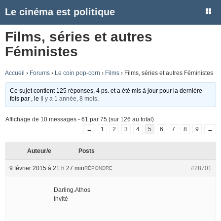
Le cinéma est politique
Films, séries et autres
Féministes
Accueil
›
Forums
›
Le coin pop-corn
›
Films
›
Films, séries et autres Féministes
Ce sujet contient 125 réponses, 4 ps. et a été mis à jour pour la dernière
fois par
, le
Il y a 1 année, 8 mois
.
Affichage de 10 messages - 61 par 75 (sur 126 au total)
←
1
2
3
4
5
6
7
8
9
→
Auteur/e
Posts
9 février 2015 à 21 h 27 min
#28701
RÉPONDRE
Darling.Athos
Invité