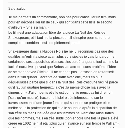
Salut salut.
Je me permets un commentaire, non pas pour conseiller un film, mais
pour en déconseiller un de ceux qui sont dans cette liste, le second
d’ailleurs « She’s a man. »
Le film est une adaptation libre de la pièce La Nuit des Rois de
Shakespeare, et il faut lire la pièce dont il s’inspire pour se rendre
compte de combien il est complètement puant.
Shakespeare dans la Nuit des Rois (je ne lui reconnais pas que des
qualités, m’enfin la pièce ayant plusieurs siècles je vais lui pardonner
certains de ses aspects les plus sexistes ou dérangeant, tout comme la
facilité narrative qui veut que Sebastian accepte sans problème l’idée
de se marier avec Olivia qu’il ne connait pas – assez bien retranscrit
dans le film quand il accepte de sortir avec elle, mais en plus
dégueulasse parce que si dans la Nuit des Rois c’est une facilité parce
qu’il faut un quatuor heureux, là c’est la même chose mais avec la
dimension « J’ai un penis et elle est bonne, je peux pas lui dire non
j’suis qu’un mec. »), trace une histoire très intéressante sur le
travestissement d’une jeune femme qui souhaite se protéger et se
mettre sous la protection de qui elle le souhaite après la disparition de
son frère en mer. Une idée que les femmes peuvent être aussi fortes
que les hommes, mais en très subtil (bon encore une fois la pièce a été
créée en 1602 hein, il était plus qu’en avance sur son temps le William).