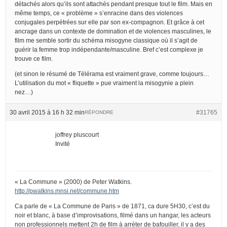
détachés alors qu’ils sont attachés pendant presque tout le film. Mais en
même temps, ce « problème » s’enracine dans des violences
conjugales perpétrées sur elle par son ex-compagnon. Et grâce à cet
ancrage dans un contexte de domination et de violences masculines, le
film me semble sortir du schéma misogyne classique où il s’agit de
guérir la femme trop indépendante/masculine. Bref c’est complexe je
trouve ce film.
(et sinon le résumé de Télérama est vraiment grave, comme toujours…
L’utilisation du mot « fliquette » pue vraiment la misogynie a plein
nez…)
30 avril 2015 à 16 h 32 min
#31765
RÉPONDRE
joffrey pluscourt
Invité
« La Commune » (2000) de Peter Watkins.
http://pwatkins.mnsi.net/commune.htm
Ca parle de « La Commune de Paris » de 1871, ca dure 5H30, c’est du
noir et blanc, à base d’improvisations, filmé dans un hangar, les acteurs
non professionnels mettent 2h de film à arréter de bafouiller, il y a des