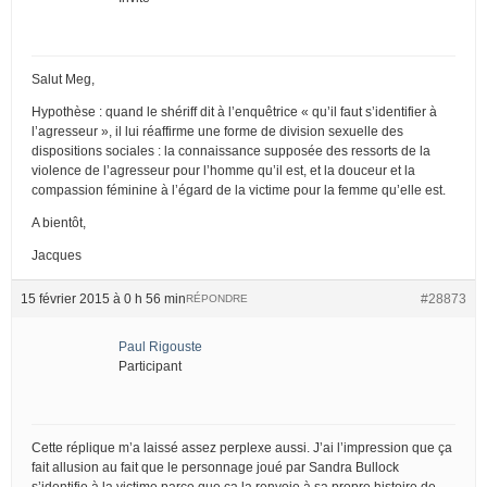
Salut Meg,
Hypothèse : quand le shériff dit à l’enquêtrice « qu’il faut s’identifier à
l’agresseur », il lui réaffirme une forme de division sexuelle des
dispositions sociales : la connaissance supposée des ressorts de la
violence de l’agresseur pour l’homme qu’il est, et la douceur et la
compassion féminine à l’égard de la victime pour la femme qu’elle est.
A bientôt,
Jacques
15 février 2015 à 0 h 56 min
#28873
RÉPONDRE
Paul Rigouste
Participant
Cette réplique m’a laissé assez perplexe aussi. J’ai l’impression que ça
fait allusion au fait que le personnage joué par Sandra Bullock
s’identifie à la victime parce que ça la renvoie à sa propre histoire de