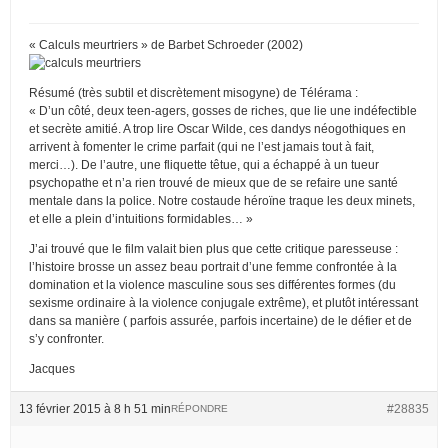
« Calculs meurtriers » de Barbet Schroeder (2002)
Résumé (très subtil et discrètement misogyne) de Télérama :
« D’un côté, deux teen-agers, gosses de riches, que lie une indéfectible
et secrète amitié. A trop lire Oscar Wilde, ces dandys néogothiques en
arrivent à fomenter le crime parfait (qui ne l’est jamais tout à fait,
merci…). De l’autre, une fliquette têtue, qui a échappé à un tueur
psychopathe et n’a rien trouvé de mieux que de se refaire une santé
mentale dans la police. Notre costaude héroïne traque les deux minets,
et elle a plein d’intuitions formidables… »
J’ai trouvé que le film valait bien plus que cette critique paresseuse :
l’histoire brosse un assez beau portrait d’une femme confrontée à la
domination et la violence masculine sous ses différentes formes (du
sexisme ordinaire à la violence conjugale extrême), et plutôt intéressant
dans sa manière ( parfois assurée, parfois incertaine) de le défier et de
s’y confronter.
Jacques
13 février 2015 à 8 h 51 min
#28835
RÉPONDRE