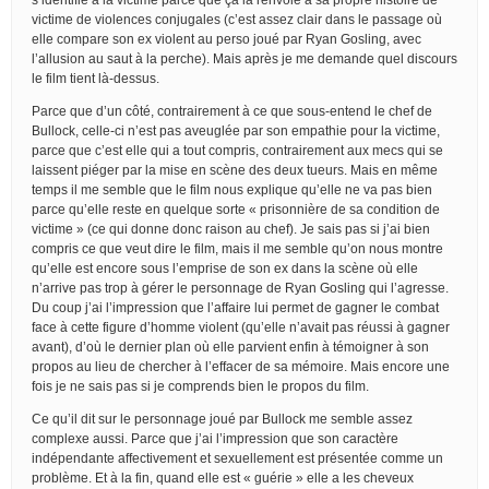
victime de violences conjugales (c’est assez clair dans le passage où
elle compare son ex violent au perso joué par Ryan Gosling, avec
l’allusion au saut à la perche). Mais après je me demande quel discours
le film tient là-dessus.
Parce que d’un côté, contrairement à ce que sous-entend le chef de
Bullock, celle-ci n’est pas aveuglée par son empathie pour la victime,
parce que c’est elle qui a tout compris, contrairement aux mecs qui se
laissent piéger par la mise en scène des deux tueurs. Mais en même
temps il me semble que le film nous explique qu’elle ne va pas bien
parce qu’elle reste en quelque sorte « prisonnière de sa condition de
victime » (ce qui donne donc raison au chef). Je sais pas si j’ai bien
compris ce que veut dire le film, mais il me semble qu’on nous montre
qu’elle est encore sous l’emprise de son ex dans la scène où elle
n’arrive pas trop à gérer le personnage de Ryan Gosling qui l’agresse.
Du coup j’ai l’impression que l’affaire lui permet de gagner le combat
face à cette figure d’homme violent (qu’elle n’avait pas réussi à gagner
avant), d’où le dernier plan où elle parvient enfin à témoigner à son
propos au lieu de chercher à l’effacer de sa mémoire. Mais encore une
fois je ne sais pas si je comprends bien le propos du film.
Ce qu’il dit sur le personnage joué par Bullock me semble assez
complexe aussi. Parce que j’ai l’impression que son caractère
indépendante affectivement et sexuellement est présentée comme un
problème. Et à la fin, quand elle est « guérie » elle a les cheveux