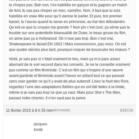
le chopes pas. Bah non, t’es habillée en garçon et tu gagnes un match
de foot, tu vas pas choper un mec, namého. Non, il faut que tu sois
habillée en vraie fille pour qu’il vienne te parler. Et puis, ton premier
baiser, tu l’auras quand tu seras en princesse, au bal des débutantes.
Qu’est-ce que tu croyais ma grande ? Non pis c’est cool, ça sème pas le
trouble sur une potentielle bisexualité de Duke, le beau gosse du film,
on aime pas ça à Hollywood. On n’ose pas trop. Bon c’est vrai,
Shakespeare le faisait EN 1602 ! Mais noooooooon, pas nous. On est
que quatre siècles plus tard, pourquoi risquer de bousculer les mœurs ?
Voilà, je sais pas si c’était vraiment le lieu, mais ça m’a paru assez
aberrant de le voir second dans les conseils. Je ne le conseille vraiment
pas comme un film féministe. C’est un film qui s’inspire d’une œuvre
avant-gardiste et féministe avant l’heure en pillant tout ce qui passait
sans oser garder ce qu’il y avait de plus subersif. Lisez la Nuit des Rois,
regardez l’une des adaptations fidèles qui en ont été faites à la limite,
même si je sais pas trop ce que ça vaut. Mais pour She’s The Man,
passez votre chemin. Il n’en vaut pas la peine.
11 février 2015 à 8 h 35 min
#28726
RÉPONDRE
jacques
Invité