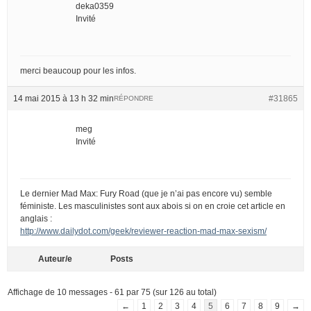
deka0359
Invité
merci beaucoup pour les infos.
14 mai 2015 à 13 h 32 min
#31865
RÉPONDRE
meg
Invité
Le dernier Mad Max: Fury Road (que je n’ai pas encore vu) semble
féministe. Les masculinistes sont aux abois si on en croie cet article en
anglais :
http://www.dailydot.com/geek/reviewer-reaction-mad-max-sexism/
Auteur/e
Posts
Affichage de 10 messages - 61 par 75 (sur 126 au total)
←
1
2
3
4
5
6
7
8
9
→