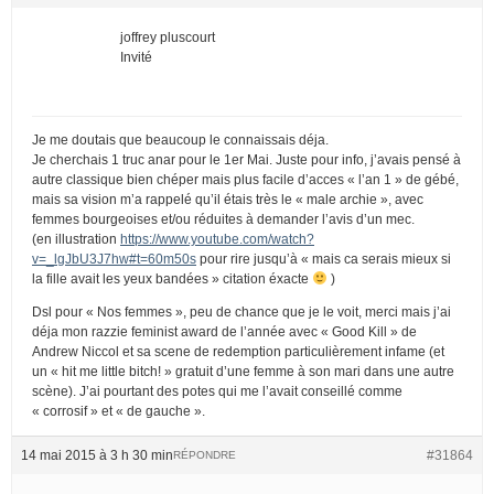
joffrey pluscourt
Invité
Je me doutais que beaucoup le connaissais déja.
Je cherchais 1 truc anar pour le 1er Mai. Juste pour info, j’avais pensé à
autre classique bien chéper mais plus facile d’acces « l’an 1 » de gébé,
mais sa vision m’a rappelé qu’il étais très le « male archie », avec
femmes bourgeoises et/ou réduites à demander l’avis d’un mec.
(en illustration
https://www.youtube.com/watch?
v=_lgJbU3J7hw#t=60m50s
pour rire jusqu’à « mais ca serais mieux si
la fille avait les yeux bandées » citation éxacte
)
Dsl pour « Nos femmes », peu de chance que je le voit, merci mais j’ai
déja mon razzie feminist award de l’année avec « Good Kill » de
Andrew Niccol et sa scene de redemption particulièrement infame (et
un « hit me little bitch! » gratuit d’une femme à son mari dans une autre
scène). J’ai pourtant des potes qui me l’avait conseillé comme
« corrosif » et « de gauche ».
14 mai 2015 à 3 h 30 min
#31864
RÉPONDRE