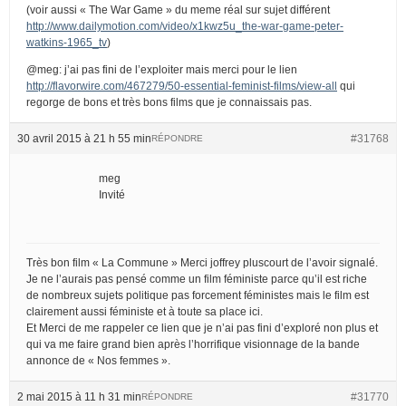
(voir aussi « The War Game » du meme réal sur sujet différent
http://www.dailymotion.com/video/x1kwz5u_the-war-game-peter-
watkins-1965_tv
)
@meg: j’ai pas fini de l’exploiter mais merci pour le lien
http://flavorwire.com/467279/50-essential-feminist-films/view-all
qui
regorge de bons et très bons films que je connaissais pas.
30 avril 2015 à 21 h 55 min
#31768
RÉPONDRE
meg
Invité
Très bon film « La Commune » Merci joffrey pluscourt de l’avoir signalé.
Je ne l’aurais pas pensé comme un film féministe parce qu’il est riche
de nombreux sujets politique pas forcement féministes mais le film est
clairement aussi féministe et à toute sa place ici.
Et Merci de me rappeler ce lien que je n’ai pas fini d’exploré non plus et
qui va me faire grand bien après l’horrifique visionnage de la bande
annonce de « Nos femmes ».
2 mai 2015 à 11 h 31 min
#31770
RÉPONDRE