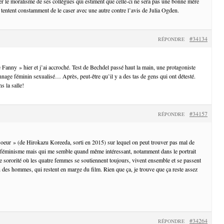
ter le moralisme de ses collègues qui estiment que celle-ci ne sera pas une bonne mère
 tentent constamment de le caser avec une autre contre l’avis de Julia Ogden.
#34134
RÉPONDRE
 Fanny » hier et j’ai accroché. Test de Bechdel passé haut la main, une protagoniste
nage féminin sexualisé… Après, peut-être qu’il y a des tas de gens qui ont détesté.
s la salle!
#34157
RÉPONDRE
 soeur » (de Hirokazu Koreeda, sorti en 2015) sur lequel on peut trouver pas mal de
u féminisme mais qui me semble quand même intéressant, notamment dans le portrait
ne sororité où les quatre femmes se soutiennent toujours, vivent ensemble et se passent
en des hommes, qui restent en marge du film. Rien que ça, je trouve que ça reste assez
#34264
RÉPONDRE