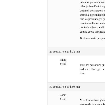
entendre parfois la vo
rides (même l’actrice q
question des rapports 
quand le personnage d’
que les personnages pr
manière militante, mais
dont elle mène son dépa
équipe et elle privilégi
Bref, une série que pe
26 août 2016 à 20 h 52 min
Philly
Invité
Pour les personnes qui
awkward black girl » s
hâte.
30 août 2016 à 19 h 05 min
Robin
Invité
Miss Understood j’ai r
groupe de femmes mise