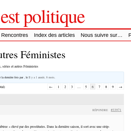
est politique
Rencontres
Index des articles
Nous suivre sur…
autres Féministes
, séries et autres Féministes
 la dernière fois par
, le
Il y a 1 année, 8 mois
.
tal)
←
1
2
3
…
5
6
7
8
9
→
#33971
RÉPONDRE
abtree » élevé par des prostituées. Dans la dernière saison, il sort avec une strip-