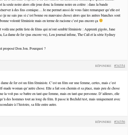
 la seule noire alors elle joue donc la femme noire en colère : dans la bande
’énerver à des fins comique… Je me permet aussi de vous faire remarquer qu’elle est
rue (je ne sais pas si c’est bonne ou mauvaise chose) alors que les autres blanches sont
 bonne volonté féministe mais en terme de racisme c’est pas encore ça
t voilà une petite liste de films qui m’ont semblé féministe : Apprenti gigolo, Jane
 La dame de fer (pas encore vu), Lou journal infime, The Call et la série Sydney
ont proposé Don Jon. Pourquoi ?
#34354
RÉPONDRE
 dame de fer est un film féministe. C’est un film sur une femme, certes, mais c’est
self-made woman qu’autre chose. Elle a fait son chemin et sa place, mais peu de chose
e la voit pas se battre en tant que femme, mais en tant que personne. D’ailleurs, elle
qu’à des hommes tout au long du film. Il passe le Bechdel test, mais uniquement avec
ondaire à l’histoire, sa fille entre autre.
#34356
RÉPONDRE