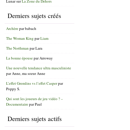
Lunar
sur
La Zone du Dehors
Derniers sujets créés
Archère
par
babach
The Woman King
par
Liam
The Northman
par
Lara
La bonne épouse
par
Arroway
Une nouvelle tendance ultra masculiniste
par
Anne, ma soeur Anne
L’effet Gremlins vs l’effet Casper
par
Poppy S.
Qui sont les joueurs de jeu vidéo ? –
Documentaire
par
Paul
Derniers sujets actifs