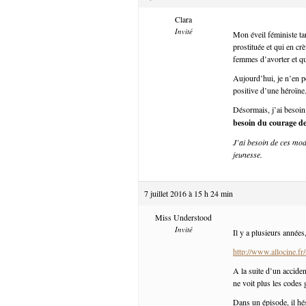
Clara
Invité
Mon éveil féministe ta
prostituée et qui en cr
femmes d’avorter et qu
Aujourd’hui, je n’en pe
positive d’une héroïne
Désormais, j’ai besoin
besoin du courage d
J’ai besoin de ces mod
jeunesse.
7 juillet 2016 à 15 h 24 min
Miss Understood
Invité
Il y a plusieurs années
http://www.allocine.fr
A la suite d’un acciden
ne voit plus les codes
Dans un épisode, il hés