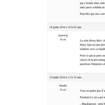
par s’éclater dans cett
mais passe soudain en 
Peut-être que mes souv
18 juillet 2016 à 18 h 02 min
Arroway
Invité
La série
Being Mary J
Mary Jane est une prése
relations avec sa famil
Pour ce que je peux en 
saison où la personnage
questions féministes et
19 juillet 2016 à 13 h 19 min
bender
Invité
Vous ne parlez pas d’
Pourtant il y en a qui m
– Blacklagoon : série b