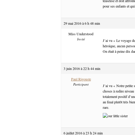
teaseuse et doit affron
pour ses enfants et qui
29 mai 2016 à 6 h 48 min
Miss Understood
Invité
J’ai vu « Le voyage de
héroïque, aucun person
On était à peine dix dan
3 juin 2016 à 22 h 44 min
Paul Rigouste
Participant
J’ai vu « Notre petite
choses à redire nivea
totalement positif d’u
au final plutôt très bi
rare.
6 juillet 2016 à 23 h 24 min