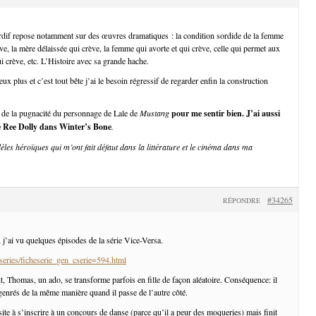
rdif repose notamment sur des œuvres dramatiques : la condition sordide de la femme
ève, la mère délaissée qui crève, la femme qui avorte et qui crève, celle qui permet aux
i crève, etc. L’Histoire avec sa grande hache.
ux plus et c’est tout bête j’ai le besoin régressif de regarder enfin la construction
.
 de la pugnacité du personnage de Lale de
Mustang
pour me sentir bien. J’ai aussi
e Ree Dolly dans
Winter’s Bone
.
èles héroïques qui m’ont fait défaut dans la littérature et le cinéma dans ma
#34265
RÉPONDRE
, j’ai vu quelques épisodes de la série Vice-Versa.
/series/ficheserie_gen_cserie=594.html
t, Thomas, un ado, se transforme parfois en fille de façon aléatoire. Conséquence: il
 genrés de la même manière quand il passe de l’autre côté.
ite à s’inscrire à un concours de danse (parce qu’il a peur des moqueries) mais finit