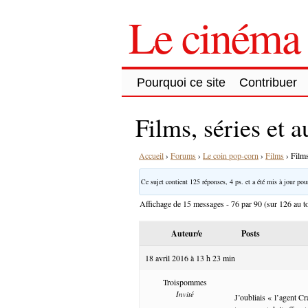
Le cinéma 
Pourquoi ce site
Contribuer
Films, séries et 
Accueil
›
Forums
›
Le coin pop-corn
›
Films
›
Films
Ce sujet contient 125 réponses, 4 ps. et a été mis à jour pour
Affichage de 15 messages - 76 par 90 (sur 126 au to
Auteur/e
Posts
18 avril 2016 à 13 h 23 min
Troispommes
Invité
J’oubliais « l’agent Cr