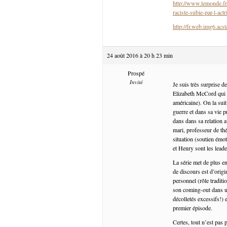
http://www.lemonde.fr/
raciste-subie-par-l-ac
http://fr.web.img6.acs
24 août 2016 à 20 h 23 min
Prospé
Invité
Je suis très surprise 
Elizabeth McCord qui o
américaine). On la suit
guerre et dans sa vie p
dans dans sa relation 
mari, professeur de th
situation (soutien émot
et Henry sont les lead
La série met de plus e
de discours est d’origi
personnel (rôle tradit
son coming-out dans u
décolletés excessifs!) 
premier épisode.
Certes, tout n’est pas 