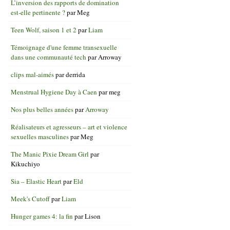
L’inversion des rapports de domination
est-elle pertinente ?
par
Meg
Teen Wolf, saison 1 et 2
par
Liam
Témoignage d'une femme transexuelle
dans une communauté tech
par
Arroway
clips mal-aimés
par
derrida
Menstrual Hygiene Day à Caen
par
meg
Nos plus belles années
par
Arroway
Réalisateurs et agresseurs – art et violence
sexuelles masculines
par
Meg
The Manic Pixie Dream Girl
par
Kikuchiyo
Sia – Elastic Heart
par
Eld
Meek's Cutoff
par
Liam
Hunger games 4: la fin
par
Lison