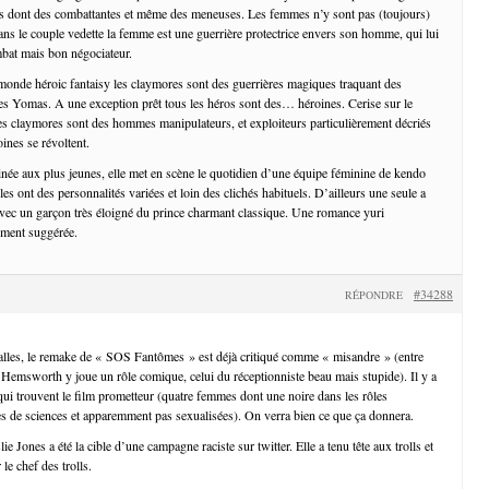
s dont des combattantes et même des meneuses. Les femmes n’y sont pas (toujours)
ans le couple vedette la femme est une guerrière protectrice envers son homme, qui lui
ombat mais bon négociateur.
onde héroic fantaisy les claymores sont des guerrières magiques traquant des
es Yomas. A une exception prêt tous les héros sont des… héroines. Cerise sur le
des claymores sont des hommes manipulateurs, et exploiteurs particulièrement décriés
oines se révoltent.
née aux plus jeunes, elle met en scène le quotidien d’une équipe féminine de kendo
lles ont des personnalités variées et loin des clichés habituels. D’ailleurs une seule a
vec un garçon très éloigné du prince charmant classique. Une romance yuri
lement suggérée.
#34288
RÉPONDRE
lles, le remake de « SOS Fantômes » est déjà critiqué comme « misandre » (entre
 Hemsworth y joue un rôle comique, celui du réceptionniste beau mais stupide). Il y a
ui trouvent le film prometteur (quatre femmes dont une noire dans les rôles
s de sciences et apparemment pas sexualisées). On verra bien ce que ça donnera.
lie Jones a été la cible d’une campagne raciste sur twitter. Elle a tenu tête aux trolls et
 le chef des trolls.