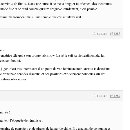
e activité « de fille ». Dans une autre, il se met à draguer lourdement des inconnues
mode fille et se rend compte qu’être dragué-e lourdement, c’est pénible…
enirs me trompent mais il me semble que c’était intéressant.
#34283
RÉPONDRE
ane
:
ntatrice télé qui a son propre talk show. La série suit sa vie sentimentale, les
le et son boulot.
juger, c’est très intéressant d’un point de vue féministe noir, surtout la deuxième
 principale tient des discours et des positions explictement politiques sur des
 anti-racistes noires.
#34287
RÉPONDRE
animés !
éritent l’étiquette de féministe :
ourrine de gangsters et de pirates de la mer de chine. Il y a autant de personnages