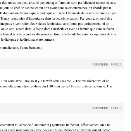
ix des autres peuples, tous les personnages féminins sont parfaitement minces et sans
ui joue sa chef de cabinet et qui doit avoir dans la cinquantaine), on aborde peu la
de domination économique et politique et l’aspect féministe de la série diminue un peu
Henry prend plus d’importance dans la deuxième saison. Par contre, on peut dire
incipaux vivent selon des valeurs féministes, sans doute pas parfaitement, ni de
 on le sent, autant dans la façon dont Elizabeth vit avec sa famille que dans la façon
rtement (si elle prend les décisions au final, elle écoute toujours les opinions de son
e le dialogue et la diplomatie aux armes).
rsonnellement, j’aime beaucoup!
#34323
RÉPONDRE
 s’en sorte avec l’anglais il y’a la web série Issa rae » The misadventures of an
inon elle a une série produite par HBO qui devrait être diffusée cet automne. J’ai
#34353
RÉPONDRE
écemment vu la bande d’annonce et j’ajouterais un bémol. Effectivement on a un
s en avant mais toujours avec des racisés en infériorité numérique quand même.