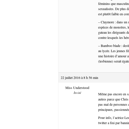
féminins que masculin
sexualisées. De plus d
est plutôt faible en c
– Claymore : dans un m
espèces de monstres, l
gateau les dirigeants 
contre lesquels les hér
– Bamboo blade : desti
au lycée. Les jeunes fi
une histoire d’amour a
(lesbienne) serait éga
22 juillet 2016 à 8 h 56 min
Miss Understood
Invité
Même pas encore en sa
autres parce que Chris
pas mal de personnes q
principaux, passionnée
Pour info, l’actrice Les
twitter a fini par bannir