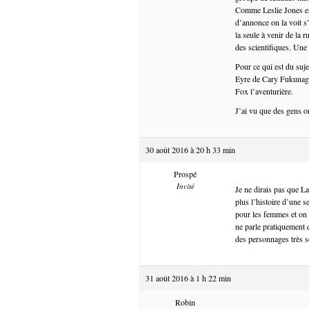
Comme Leslie Jones est
d’annonce on la voit s
la seule à venir de la 
des scientifiques. Une
Pour ce qui est du suje
Eyre de Cary Fukunaga,
Fox l’aventurière.
J’ai vu que des gens 
30 août 2016 à 20 h 33 min
Prospé
Invité
Je ne dirais pas que La
plus l’histoire d’une 
pour les femmes et on n
ne parle pratiquement 
des personnages très sec
31 août 2016 à 1 h 22 min
Robin