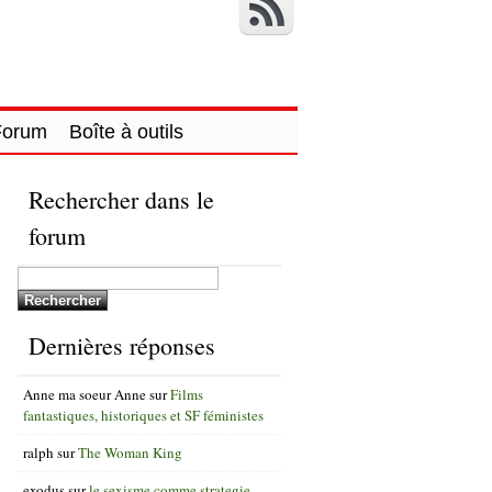
Forum
Boîte à outils
Rechercher dans le
forum
Dernières réponses
Anne ma soeur Anne
sur
Films
fantastiques, historiques et SF féministes
ralph
sur
The Woman King
exodus
sur
le sexisme comme strategie