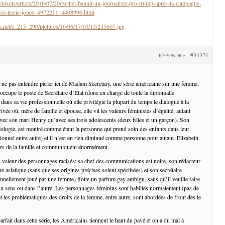
pixels/article/2016/07/20/twitter-bannit-un-journaliste-pro-trump-apres-la-campagne-
trice-leslie-jones_4972211_4408996.html
ta.net/c_215_290/pictures/16/06/17/10/13/235607.jpg
#34321
RÉPONDRE
de ne pas entendre parler ici de Madam Secretary, une série américaine sur une femme,
ccupe le poste de Secrétaire d’État (donc en charge de toute la diplomatie
 dans sa vie professionnelle où elle privilégie la plupart du temps le dialogue à la
rivée où, mère de famille et épouse, elle vit les valeurs féministes d’égalité, autant
avec son mari Henry qu’avec ses trois adolescents (deux filles et un garçon). Son
éologie, est montré comme étant la personne qui prend soin des enfants dans leur
ionnel entre autre) et il n’est en rien diminué comme personne pour autant. Elizabeth
ers de la famille et communiquent énormément.
n valeur des personnages racisés: sa chef des communications est noire, son rédacteur
ne asiatique (sans que ses origines précises soient spécifiées) et son secrétaire
ionnellement joué par une femme) flotte un parfum gay ambigu, sans qu’il veuille faire
n sens ou dans l’autre. Les personnages féminins sont habillés normalement (pas de
et les problématiques des droits de la femme, entre autre, sont abordées de front dès le
parfait dans cette série, les Américains tiennent le haut du pavé et on a du mal à