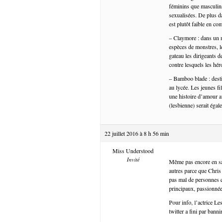
féminins que masculin
sexualisées. De plus d
est plutôt faible en c
– Claymore : dans un m
espèces de monstres, l
gateau les dirigeants 
contre lesquels les hér
– Bamboo blade : desti
au lycée. Les jeunes fi
une histoire d’amour a
(lesbienne) serait éga
22 juillet 2016 à 8 h 56 min
Miss Understood
Invité
Même pas encore en sa
autres parce que Chris
pas mal de personnes q
principaux, passionnée
Pour info, l’actrice Les
twitter a fini par bannir