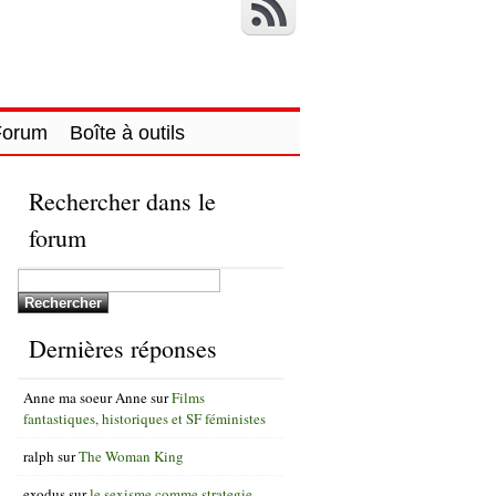
Forum
Boîte à outils
Rechercher dans le
forum
Dernières réponses
Anne ma soeur Anne
sur
Films
fantastiques, historiques et SF féministes
ralph
sur
The Woman King
exodus
sur
le sexisme comme strategie