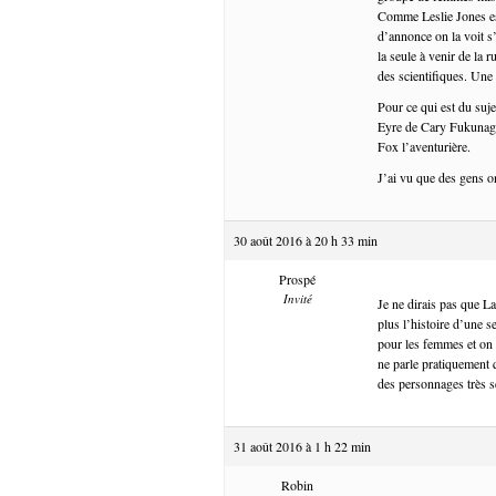
Comme Leslie Jones est
d’annonce on la voit s
la seule à venir de la 
des scientifiques. Une
Pour ce qui est du suje
Eyre de Cary Fukunaga,
Fox l’aventurière.
J’ai vu que des gens 
30 août 2016 à 20 h 33 min
Prospé
Invité
Je ne dirais pas que La
plus l’histoire d’une 
pour les femmes et on n
ne parle pratiquement 
des personnages très sec
31 août 2016 à 1 h 22 min
Robin