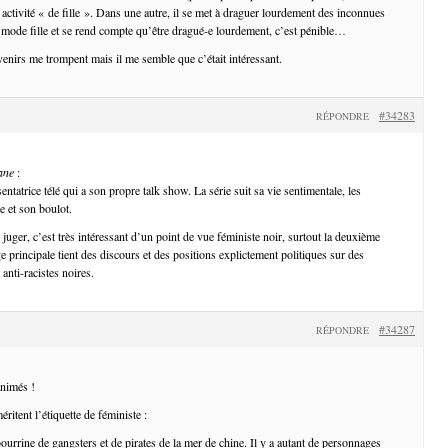
e activité « de fille ». Dans une autre, il se met à draguer lourdement des inconnues
mode fille et se rend compte qu’être dragué-e lourdement, c’est pénible…
enirs me trompent mais il me semble que c’était intéressant.
#34283
RÉPONDRE
ane
:
ntatrice télé qui a son propre talk show. La série suit sa vie sentimentale, les
le et son boulot.
juger, c’est très intéressant d’un point de vue féministe noir, surtout la deuxième
 principale tient des discours et des positions explictement politiques sur des
 anti-racistes noires.
#34287
RÉPONDRE
animés !
éritent l’étiquette de féministe :
ourrine de gangsters et de pirates de la mer de chine. Il y a autant de personnages