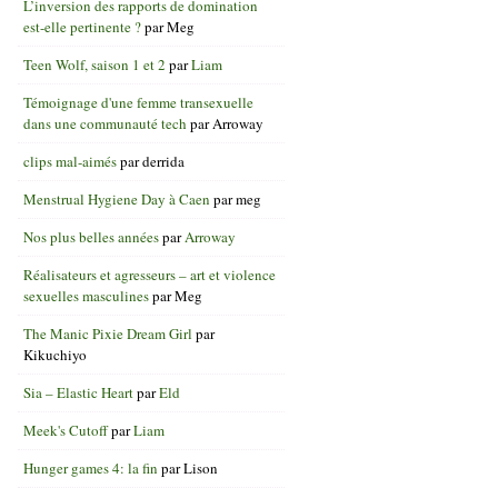
L’inversion des rapports de domination
est-elle pertinente ?
par
Meg
Teen Wolf, saison 1 et 2
par
Liam
Témoignage d'une femme transexuelle
dans une communauté tech
par
Arroway
clips mal-aimés
par
derrida
Menstrual Hygiene Day à Caen
par
meg
Nos plus belles années
par
Arroway
Réalisateurs et agresseurs – art et violence
sexuelles masculines
par
Meg
The Manic Pixie Dream Girl
par
Kikuchiyo
Sia – Elastic Heart
par
Eld
Meek's Cutoff
par
Liam
Hunger games 4: la fin
par
Lison