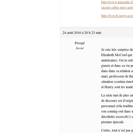
http://www.lemonde.fr/
raciste-subie-par-l-ac
http://fr.web.img6.acs
24 août 2016 à 20 h 23 min
Prospé
Invité
Je suis très surprise 
Elizabeth McCord qui o
américaine). On la suit
guerre et dans sa vie p
dans dans sa relation 
mari, professeur de th
situation (soutien émot
et Henry sont les lead
La série met de plus e
de discours est d’origi
personnel (rôle tradit
son coming-out dans u
décolletés excessifs!) 
premier épisode.
Certes, tout n’est pas 