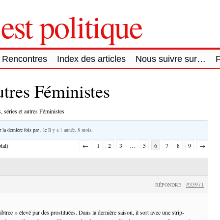
est politique
Rencontres
Index des articles
Nous suivre sur…
autres Féministes
, séries et autres Féministes
 la dernière fois par
, le
Il y a 1 année, 8 mois
.
tal)
←
1
2
3
…
5
6
7
8
9
→
#33971
RÉPONDRE
abtree » élevé par des prostituées. Dans la dernière saison, il sort avec une strip-