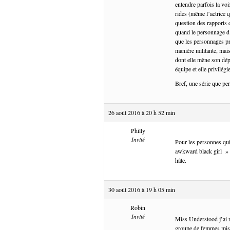
entendre parfois la vo
rides (même l’actrice q
question des rapports 
quand le personnage d’
que les personnages pr
manière militante, mais
dont elle mène son dépa
équipe et elle privilégi
Bref, une série que pe
26 août 2016 à 20 h 52 min
Philly
Invité
Pour les personnes qui
awkward black girl » s
hâte.
30 août 2016 à 19 h 05 min
Robin
Invité
Miss Understood j’ai r
groupe de femmes mise