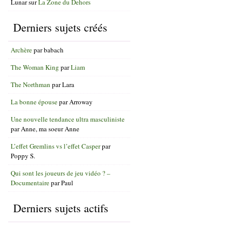
Lunar
sur
La Zone du Dehors
Derniers sujets créés
Archère
par
babach
The Woman King
par
Liam
The Northman
par
Lara
La bonne épouse
par
Arroway
Une nouvelle tendance ultra masculiniste
par
Anne, ma soeur Anne
L’effet Gremlins vs l’effet Casper
par
Poppy S.
Qui sont les joueurs de jeu vidéo ? –
Documentaire
par
Paul
Derniers sujets actifs