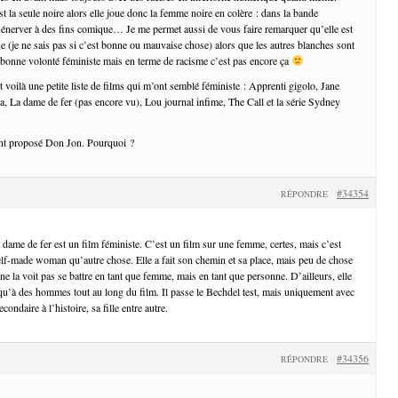
 la seule noire alors elle joue donc la femme noire en colère : dans la bande
’énerver à des fins comique… Je me permet aussi de vous faire remarquer qu’elle est
rue (je ne sais pas si c’est bonne ou mauvaise chose) alors que les autres blanches sont
 bonne volonté féministe mais en terme de racisme c’est pas encore ça
t voilà une petite liste de films qui m’ont semblé féministe : Apprenti gigolo, Jane
 La dame de fer (pas encore vu), Lou journal infime, The Call et la série Sydney
ont proposé Don Jon. Pourquoi ?
#34354
RÉPONDRE
 dame de fer est un film féministe. C’est un film sur une femme, certes, mais c’est
self-made woman qu’autre chose. Elle a fait son chemin et sa place, mais peu de chose
e la voit pas se battre en tant que femme, mais en tant que personne. D’ailleurs, elle
qu’à des hommes tout au long du film. Il passe le Bechdel test, mais uniquement avec
ondaire à l’histoire, sa fille entre autre.
#34356
RÉPONDRE