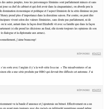
ix des autres peuples, tous les personnages féminins sont parfaitement minces et sans
ui joue sa chef de cabinet et qui doit avoir dans la cinquantaine), on aborde peu la
de domination économique et politique et l’aspect féministe de la série diminue un peu
Henry prend plus d’importance dans la deuxième saison. Par contre, on peut dire
incipaux vivent selon des valeurs féministes, sans doute pas parfaitement, ni de
 on le sent, autant dans la façon dont Elizabeth vit avec sa famille que dans la façon
rtement (si elle prend les décisions au final, elle écoute toujours les opinions de son
e le dialogue et la diplomatie aux armes).
rsonnellement, j’aime beaucoup!
#34323
RÉPONDRE
 s’en sorte avec l’anglais il y’a la web série Issa rae » The misadventures of an
inon elle a une série produite par HBO qui devrait être diffusée cet automne. J’ai
#34353
RÉPONDRE
écemment vu la bande d’annonce et j’ajouterais un bémol. Effectivement on a un
s en avant mais toujours avec des racisés en infériorité numérique quand même.