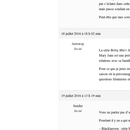
par s’éclater dans cett
mais passe soudain en 
Peut-être que mes souv
18 juillet 2016 à 18 h 02 min
Arroway
Invité
La série
Being Mary J
Mary Jane est une prése
relations avec sa famil
Pour ce que je peux en 
saison où la personnage
questions féministes et
19 juillet 2016 à 13 h 19 min
bender
Invité
Vous ne parlez pas d’
Pourtant il y en a qui m
– Blacklagoon : série b