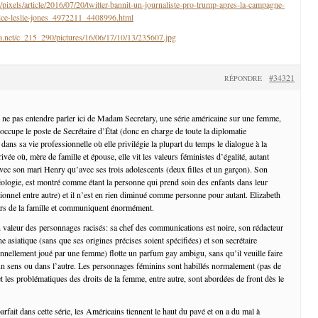
pixels/article/2016/07/20/twitter-bannit-un-journaliste-pro-trump-apres-la-campagne-
trice-leslie-jones_4972211_4408996.html
ta.net/c_215_290/pictures/16/06/17/10/13/235607.jpg
#34321
RÉPONDRE
de ne pas entendre parler ici de Madam Secretary, une série américaine sur une femme,
ccupe le poste de Secrétaire d’État (donc en charge de toute la diplomatie
 dans sa vie professionnelle où elle privilégie la plupart du temps le dialogue à la
rivée où, mère de famille et épouse, elle vit les valeurs féministes d’égalité, autant
avec son mari Henry qu’avec ses trois adolescents (deux filles et un garçon). Son
éologie, est montré comme étant la personne qui prend soin des enfants dans leur
ionnel entre autre) et il n’est en rien diminué comme personne pour autant. Elizabeth
ers de la famille et communiquent énormément.
n valeur des personnages racisés: sa chef des communications est noire, son rédacteur
ne asiatique (sans que ses origines précises soient spécifiées) et son secrétaire
ionnellement joué par une femme) flotte un parfum gay ambigu, sans qu’il veuille faire
n sens ou dans l’autre. Les personnages féminins sont habillés normalement (pas de
et les problématiques des droits de la femme, entre autre, sont abordées de front dès le
parfait dans cette série, les Américains tiennent le haut du pavé et on a du mal à