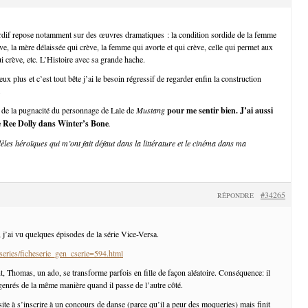
rdif repose notamment sur des œuvres dramatiques : la condition sordide de la femme
ève, la mère délaissée qui crève, la femme qui avorte et qui crève, celle qui permet aux
i crève, etc. L’Histoire avec sa grande hache.
ux plus et c’est tout bête j’ai le besoin régressif de regarder enfin la construction
.
 de la pugnacité du personnage de Lale de
Mustang
pour me sentir bien. J’ai aussi
e Ree Dolly dans
Winter’s Bone
.
èles héroïques qui m’ont fait défaut dans la littérature et le cinéma dans ma
#34265
RÉPONDRE
, j’ai vu quelques épisodes de la série Vice-Versa.
/series/ficheserie_gen_cserie=594.html
t, Thomas, un ado, se transforme parfois en fille de façon aléatoire. Conséquence: il
 genrés de la même manière quand il passe de l’autre côté.
ite à s’inscrire à un concours de danse (parce qu’il a peur des moqueries) mais finit