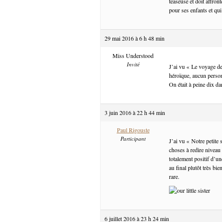
teaseuse et doit affron
pour ses enfants et qui
29 mai 2016 à 6 h 48 min
Miss Understood
Invité
J’ai vu « Le voyage de
héroïque, aucun person
On était à peine dix dan
3 juin 2016 à 22 h 44 min
Paul Rigouste
Participant
J’ai vu « Notre petite
choses à redire nivea
totalement positif d’u
au final plutôt très bi
rare.
6 juillet 2016 à 23 h 24 min