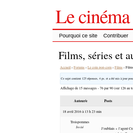
Le cinéma 
Pourquoi ce site
Contribuer
Films, séries et 
Accueil
›
Forums
›
Le coin pop-corn
›
Films
›
Films
Ce sujet contient 125 réponses, 4 ps. et a été mis à jour pour
Affichage de 15 messages - 76 par 90 (sur 126 au to
Auteur/e
Posts
18 avril 2016 à 13 h 23 min
Troispommes
Invité
J’oubliais « l’agent Cr