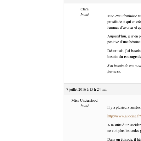
Clara
Invité
Mon éveil féministe ta
prostituée et qui en cr
femmes d’avorter et qu
Aujourd’hui, je n’en pe
positive d’une héroïne
Désormais, j’ai besoin
besoin du courage d
J’ai besoin de ces mod
jeunesse.
7 juillet 2016 à 15 h 24 min
Miss Understood
Invité
Il y a plusieurs années
http://www.allocine.fr
A la suite d’un acciden
ne voit plus les codes
Dans un épisode, il hés