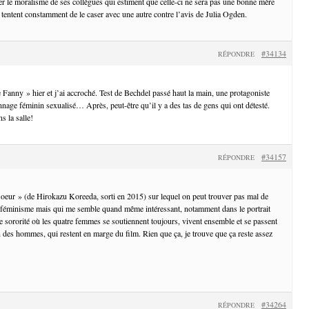
ter le moralisme de ses collègues qui estiment que celle-ci ne sera pas une bonne mère
 tentent constamment de le caser avec une autre contre l’avis de Julia Ogden.
#34134
RÉPONDRE
 Fanny » hier et j’ai accroché. Test de Bechdel passé haut la main, une protagoniste
nage féminin sexualisé… Après, peut-être qu’il y a des tas de gens qui ont détesté.
s la salle!
#34157
RÉPONDRE
 soeur » (de Hirokazu Koreeda, sorti en 2015) sur lequel on peut trouver pas mal de
u féminisme mais qui me semble quand même intéressant, notamment dans le portrait
ne sororité où les quatre femmes se soutiennent toujours, vivent ensemble et se passent
en des hommes, qui restent en marge du film. Rien que ça, je trouve que ça reste assez
#34264
RÉPONDRE