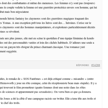
s dont des combattantes et même des meneuses. Les femmes n’y sont pas (toujours)
ans le couple vedette la femme est une guerrière protectrice envers son homme, qui lui
ombat mais bon négociateur.
onde héroic fantaisy les claymores sont des guerrières magiques traquant des
es Yomas. A une exception prêt tous les héros sont des… héroines. Cerise sur le
des claymores sont des hommes manipulateurs, et exploiteurs particulièrement décriés
oines se révoltent.
née aux plus jeunes, elle met en scène le quotidien d’une équipe féminine de kendo
lles ont des personnalités variées et loin des clichés habituels. D’ailleurs une seule a
vec un garçon très éloigné du prince charmant classique. Une romance yuri
lement suggérée.
#34288
RÉPONDRE
lles, le remake de « SOS Fantômes » est déjà critiqué comme « misandre » (entre
 Hemsworth y joue un rôle comique, celui du réceptionniste beau mais stupide). Il y a
ui trouvent le film prometteur (quatre femmes dont une noire dans les rôles
s de sciences et apparemment pas sexualisées). On verra bien ce que ça donnera.
lie Jones a été la cible d’une campagne raciste sur twitter. Elle a tenu tête aux trolls et
 le chef des trolls.