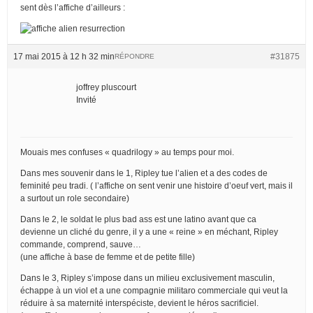
sent dès l’affiche d’ailleurs :
17 mai 2015 à 12 h 32 min
#31875
RÉPONDRE
joffrey pluscourt
Invité
Mouais mes confuses « quadrilogy » au temps pour moi.
Dans mes souvenir dans le 1, Ripley tue l’alien et a des codes de
feminité peu tradi. ( l’affiche on sent venir une histoire d’oeuf vert, mais il
a surtout un role secondaire)
Dans le 2, le soldat le plus bad ass est une latino avant que ca
devienne un cliché du genre, il y a une « reine » en méchant, Ripley
commande, comprend, sauve…
(une affiche à base de femme et de petite fille)
Dans le 3, Ripley s’impose dans un milieu exclusivement masculin,
échappe à un viol et a une compagnie militaro commerciale qui veut la
réduire à sa maternité interspéciste, devient le héros sacrificiel.