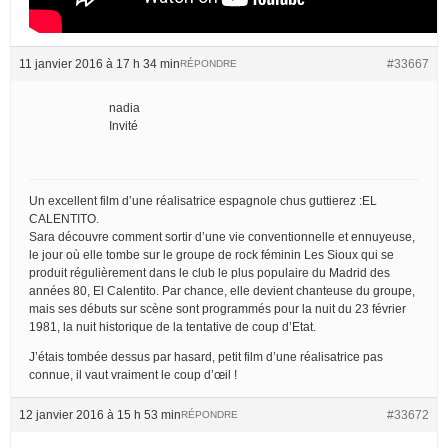
11 janvier 2016 à 17 h 34 min
#33667
RÉPONDRE
nadia
Invité
Un excellent film d’une réalisatrice espagnole chus guttierez :EL
CALENTITO.
Sara découvre comment sortir d’une vie conventionnelle et ennuyeuse,
le jour où elle tombe sur le groupe de rock féminin Les Sioux qui se
produit régulièrement dans le club le plus populaire du Madrid des
années 80, El Calentito. Par chance, elle devient chanteuse du groupe,
mais ses débuts sur scène sont programmés pour la nuit du 23 février
1981, la nuit historique de la tentative de coup d’Etat.
J’étais tombée dessus par hasard, petit film d’une réalisatrice pas
connue, il vaut vraiment le coup d’œil !
12 janvier 2016 à 15 h 53 min
#33672
RÉPONDRE