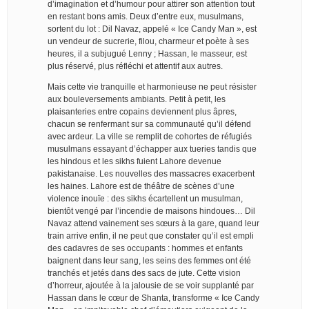
d’imagination et d’humour pour attirer son attention tout
en restant bons amis. Deux d’entre eux, musulmans,
sortent du lot : Dil Navaz, appelé « Ice Candy Man », est
un vendeur de sucrerie, filou, charmeur et poète à ses
heures, il a subjugué Lenny ; Hassan, le masseur, est
plus réservé, plus réfléchi et attentif aux autres.
Mais cette vie tranquille et harmonieuse ne peut résister
aux bouleversements ambiants. Petit à petit, les
plaisanteries entre copains deviennent plus âpres,
chacun se renfermant sur sa communauté qu’il défend
avec ardeur. La ville se remplit de cohortes de réfugiés
musulmans essayant d’échapper aux tueries tandis que
les hindous et les sikhs fuient Lahore devenue
pakistanaise. Les nouvelles des massacres exacerbent
les haines. Lahore est de théâtre de scènes d’une
violence inouïe : des sikhs écartellent un musulman,
bientôt vengé par l’incendie de maisons hindoues… Dil
Navaz attend vainement ses sœurs à la gare, quand leur
train arrive enfin, il ne peut que constater qu’il est empli
des cadavres de ses occupants : hommes et enfants
baignent dans leur sang, les seins des femmes ont été
tranchés et jetés dans des sacs de jute. Cette vision
d’horreur, ajoutée à la jalousie de se voir supplanté par
Hassan dans le cœur de Shanta, transforme « Ice Candy