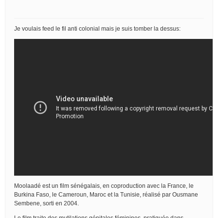
Je voulais feed le fil anti colonial mais je suis tomber la dessus:
Moolaadé est un film sénégalais, en coproduction avec la France, le
Burkina Faso, le Cameroun, Maroc et la Tunisie, réalisé par Ousmane
Sembene, sorti en 2004.
Le film traite des mutilations génitales féminines, pratiquée dans