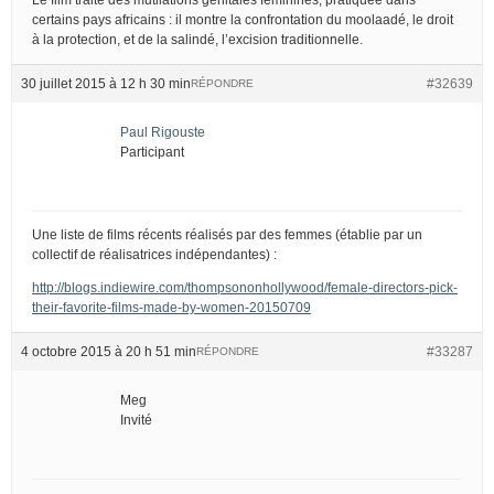
certains pays africains : il montre la confrontation du moolaadé, le droit
à la protection, et de la salindé, l’excision traditionnelle.
30 juillet 2015 à 12 h 30 min
#32639
RÉPONDRE
Paul Rigouste
Participant
Une liste de films récents réalisés par des femmes (établie par un
collectif de réalisatrices indépendantes) :
http://blogs.indiewire.com/thompsononhollywood/female-directors-pick-
their-favorite-films-made-by-women-20150709
4 octobre 2015 à 20 h 51 min
#33287
RÉPONDRE
Meg
Invité