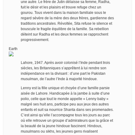
une autre. Le frère de Jutin délaisse sa femme, Radha,
fuit le désir et les plaisirs et trouve refuge chez un
gourou. Tous vivent dans la maison familiale sous le
regard sévère de la mère des deux frères, gardienne des
traditions ancestrales. Révoltée, Sita refuse le silence et
bouscule le fragile équilibre de la famille. Sa rebellion
déteint sur Radha et les deux femmes se rapprochent
progressivement.
Earth
Lahore, 1947. Après avoir colonisé l’Inde pendant trois
siècles, les Britanniques s’apprêtent à lui rendre son
indépendance en la divisant : d’une part le Pakistan
musulman, de l’autre l’Inde à majorité hindoue.
Lenny est la fille unique et choyée d’une famille parsie
aisée de Lahore. Handicapée à la jambe à suite d’une
polio, celle que tout le monde appelle « Lenny baby »
malgré ses huit ans, participe peu aux jeux des autres
enfants et suit sa nourrice Shanta dans ses promenades.
C’est ainsi qu’elle l’accompagne tous les jours au parc
où elle retrouve un groupe d’admirateurs que la grâce et
la beauté de la jeune hindoue fascinent. Hindous,
musulmans ou sikhs, les jeunes gens rivalisent