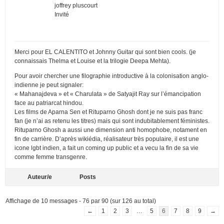
joffrey pluscourt
Invité
Merci pour EL CALENTITO et Johnny Guitar qui sont bien cools. (je
connaissais Thelma et Louise et la trilogie Deepa Mehta).
Pour avoir chercher une filographie introductive à la colonisation anglo-
indienne je peut signaler:
« Mahanajdeva » et « Charulata » de Satyajit Ray sur l’émancipation
face au patriarcat hindou.
Les films de Aparna Sen et Rituparno Ghosh dont je ne suis pas franc
fan (je n’ai as retenu les titres) mais qui sont indubitablement féministes.
Rituparno Ghosh a aussi une dimension anti homophobe, notament en
fin de carrière. D’après wikiédia, réalisateur très populaire, il est une
icone lgbt indien, a fait un coming up public et a vecu la fin de sa vie
comme femme transgenre.
Auteur/e
Posts
Affichage de 10 messages - 76 par 90 (sur 126 au total)
←
1
2
3
…
5
6
7
8
9
→