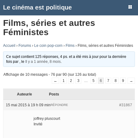
Le cinéma est politique
Films, séries et autres
Féministes
Accueil
›
Forums
›
Le coin pop-corn
›
Films
›
Films, séries et autres Féministes
Ce sujet contient 125 réponses, 4 ps. et a été mis à jour pour la dernière
fois par
, le
Il y a 1 année, 8 mois
.
Affichage de 10 messages - 76 par 90 (sur 126 au total)
←
1
2
3
…
5
6
7
8
9
→
Auteur/e
Posts
15 mai 2015 à 19 h 09 min
#31867
RÉPONDRE
joffrey pluscourt
Invité