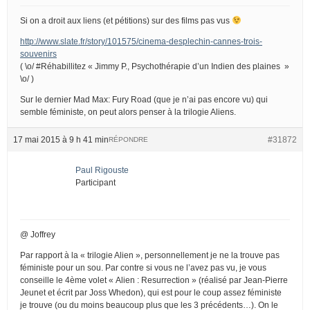
Si on a droit aux liens (et pétitions) sur des films pas vus
http://www.slate.fr/story/101575/cinema-desplechin-cannes-trois-
souvenirs
( \o/ #Réhabillitez « Jimmy P., Psychothérapie d’un Indien des plaines »
\o/ )
Sur le dernier Mad Max: Fury Road (que je n’ai pas encore vu) qui
semble féministe, on peut alors penser à la trilogie Aliens.
17 mai 2015 à 9 h 41 min
#31872
RÉPONDRE
Paul Rigouste
Participant
@ Joffrey
Par rapport à la « trilogie Alien », personnellement je ne la trouve pas
féministe pour un sou. Par contre si vous ne l’avez pas vu, je vous
conseille le 4ème volet « Alien : Resurrection » (réalisé par Jean-Pierre
Jeunet et écrit par Joss Whedon), qui est pour le coup assez féministe
je trouve (ou du moins beaucoup plus que les 3 précédents…). On le