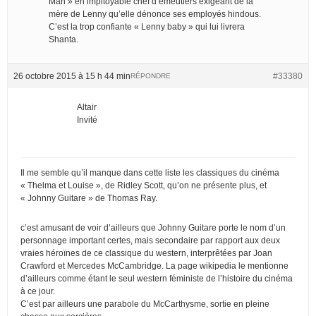
Man » en impitoyable chef d’émeutiers exigeant de la
mère de Lenny qu’elle dénonce ses employés hindous.
C’est la trop confiante « Lenny baby » qui lui livrera
Shanta.
26 octobre 2015 à 15 h 44 min
#33380
RÉPONDRE
Altair
Invité
Il me semble qu’il manque dans cette liste les classiques du cinéma
« Thelma et Louise », de Ridley Scott, qu’on ne présente plus, et
« Johnny Guitare » de Thomas Ray.
c’est amusant de voir d’ailleurs que Johnny Guitare porte le nom d’un
personnage important certes, mais secondaire par rapport aux deux
vraies héroïnes de ce classique du western, interprêtées par Joan
Crawford et Mercedes McCambridge. La page wikipedia le mentionne
d’ailleurs comme étant le seul western féministe de l’histoire du cinéma
à ce jour.
C’est par ailleurs une parabole du McCarthysme, sortie en pleine