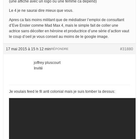
(une affiche avec un logo ou une femme ca dépend)
Le 4 je ne saurai dire mieux que vous.
Apres ca fais moins militant que de médiatiser l’emploi de consultant
d’Eve Ensler comme Mad Max 4, mais le simple fait de coller une
actrice sans décolter en héroine et productrice d’une série d’action vaut
le coup d’oeil je vous conseil au moins de le google image.
17 mai 2015 à 15 h 12 min
#31880
RÉPONDRE
joffrey pluscourt
Invité
Je voulais feed le fil anti colonial mais je suis tomber la dessus: