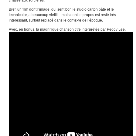
chasse aux sorcières.
Bref, un film dont l’image, qui sent bon le studio carton pâte et le
technicolor, a beaucoup vieilli – mais dont le propos est resté très
intéressant, surtout replacé dans le contexte de l’époque.
Avec, en bonus, la magnifique chanson titre interprêtée par Peggy Lee.