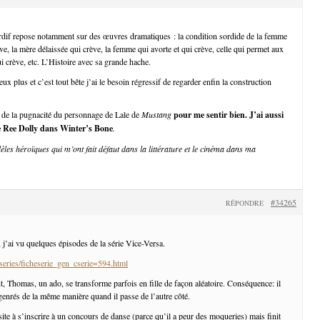
rdif repose notamment sur des œuvres dramatiques : la condition sordide de la femme
ève, la mère délaissée qui crève, la femme qui avorte et qui crève, celle qui permet aux
i crève, etc. L’Histoire avec sa grande hache.
ux plus et c’est tout bête j’ai le besoin régressif de regarder enfin la construction
.
 de la pugnacité du personnage de Lale de
Mustang
pour me sentir bien. J’ai aussi
e Ree Dolly dans
Winter’s Bone
.
èles héroïques qui m’ont fait défaut dans la littérature et le cinéma dans ma
#34265
RÉPONDRE
, j’ai vu quelques épisodes de la série Vice-Versa.
/series/ficheserie_gen_cserie=594.html
t, Thomas, un ado, se transforme parfois en fille de façon aléatoire. Conséquence: il
 genrés de la même manière quand il passe de l’autre côté.
ite à s’inscrire à un concours de danse (parce qu’il a peur des moqueries) mais finit