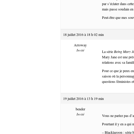
par s’éclater dans cett
mais passe soudain en 
Peut-être que mes souv
18 juillet 2016 à 18 h 02 min
Arroway
Invité
La série
Being Mary J
Mary Jane est une prése
relations avec sa famil
Pour ce que je peux en 
saison où la personnage
questions féministes et
19 juillet 2016 à 13 h 19 min
bender
Invité
Vous ne parlez pas d’
Pourtant il y en a qui m
– Blacklagoon : série b