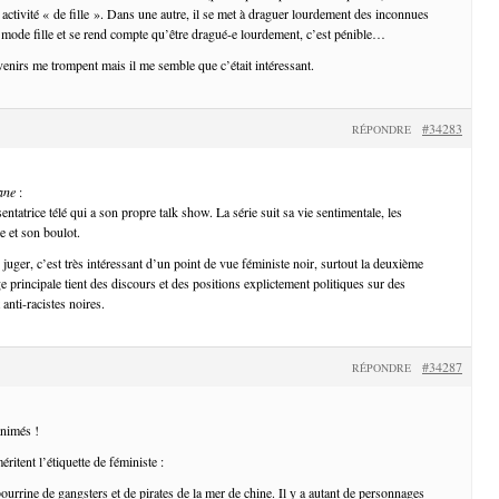
e activité « de fille ». Dans une autre, il se met à draguer lourdement des inconnues
mode fille et se rend compte qu’être dragué-e lourdement, c’est pénible…
enirs me trompent mais il me semble que c’était intéressant.
#34283
RÉPONDRE
ane
:
ntatrice télé qui a son propre talk show. La série suit sa vie sentimentale, les
le et son boulot.
juger, c’est très intéressant d’un point de vue féministe noir, surtout la deuxième
 principale tient des discours et des positions explictement politiques sur des
 anti-racistes noires.
#34287
RÉPONDRE
animés !
éritent l’étiquette de féministe :
ourrine de gangsters et de pirates de la mer de chine. Il y a autant de personnages