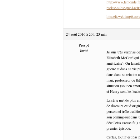
http://www.lemonde.fr/
raciste-subie-par-l-ac
http://fr.web.img6.acs
24 août 2016 à 20 h 23 min
Prospé
Invité
Je suis très surprise 
Elizabeth McCord qui o
américaine). On la suit
guerre et dans sa vie p
dans dans sa relation 
mari, professeur de th
situation (soutien émot
et Henry sont les lead
La série met de plus e
de discours est d’origi
personnel (rôle tradit
son coming-out dans u
décolletés excessifs!) 
premier épisode.
Certes, tout n’est pas 