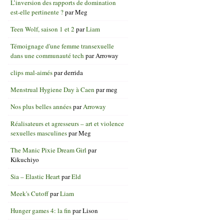
L’inversion des rapports de domination
est-elle pertinente ?
par
Meg
Teen Wolf, saison 1 et 2
par
Liam
Témoignage d'une femme transexuelle
dans une communauté tech
par
Arroway
clips mal-aimés
par
derrida
Menstrual Hygiene Day à Caen
par
meg
Nos plus belles années
par
Arroway
Réalisateurs et agresseurs – art et violence
sexuelles masculines
par
Meg
The Manic Pixie Dream Girl
par
Kikuchiyo
Sia – Elastic Heart
par
Eld
Meek's Cutoff
par
Liam
Hunger games 4: la fin
par
Lison