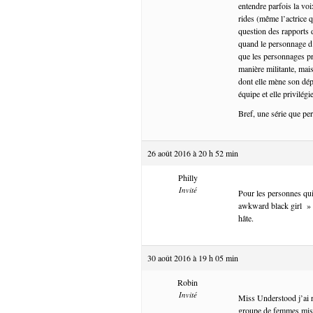
entendre parfois la vo
rides (même l’actrice q
question des rapports 
quand le personnage d’
que les personnages pr
manière militante, mais
dont elle mène son dépa
équipe et elle privilégi
Bref, une série que pe
26 août 2016 à 20 h 52 min
Philly
Invité
Pour les personnes qui
awkward black girl » s
hâte.
30 août 2016 à 19 h 05 min
Robin
Invité
Miss Understood j’ai r
groupe de femmes mise