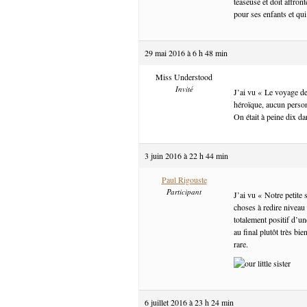
teaseuse et doit affron
pour ses enfants et qui
29 mai 2016 à 6 h 48 min
Miss Understood
Invité
J’ai vu « Le voyage de
héroïque, aucun person
On était à peine dix dan
3 juin 2016 à 22 h 44 min
Paul Rigouste
Participant
J’ai vu « Notre petite
choses à redire nivea
totalement positif d’u
au final plutôt très bi
rare.
6 juillet 2016 à 23 h 24 min