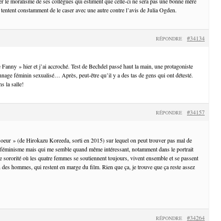
ter le moralisme de ses collègues qui estiment que celle-ci ne sera pas une bonne mère
 tentent constamment de le caser avec une autre contre l’avis de Julia Ogden.
#34134
RÉPONDRE
 Fanny » hier et j’ai accroché. Test de Bechdel passé haut la main, une protagoniste
nage féminin sexualisé… Après, peut-être qu’il y a des tas de gens qui ont détesté.
s la salle!
#34157
RÉPONDRE
 soeur » (de Hirokazu Koreeda, sorti en 2015) sur lequel on peut trouver pas mal de
u féminisme mais qui me semble quand même intéressant, notamment dans le portrait
ne sororité où les quatre femmes se soutiennent toujours, vivent ensemble et se passent
en des hommes, qui restent en marge du film. Rien que ça, je trouve que ça reste assez
#34264
RÉPONDRE