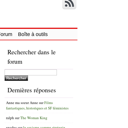
Forum
Boîte à outils
Rechercher dans le
forum
Dernières réponses
Anne ma soeur Anne
sur
Films
fantastiques, historiques et SF féministes
ralph
sur
The Woman King
exodus
sur
le sexisme comme strategie