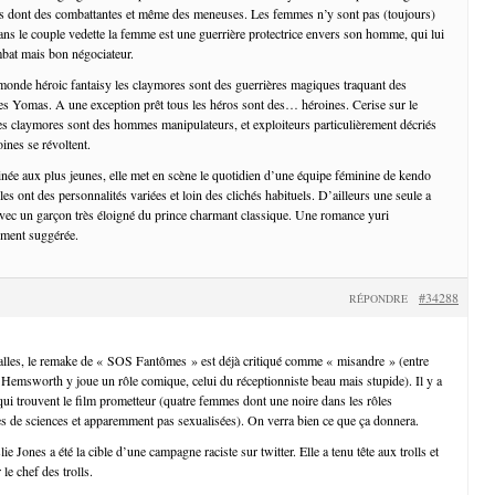
s dont des combattantes et même des meneuses. Les femmes n’y sont pas (toujours)
ans le couple vedette la femme est une guerrière protectrice envers son homme, qui lui
ombat mais bon négociateur.
onde héroic fantaisy les claymores sont des guerrières magiques traquant des
es Yomas. A une exception prêt tous les héros sont des… héroines. Cerise sur le
des claymores sont des hommes manipulateurs, et exploiteurs particulièrement décriés
oines se révoltent.
née aux plus jeunes, elle met en scène le quotidien d’une équipe féminine de kendo
lles ont des personnalités variées et loin des clichés habituels. D’ailleurs une seule a
vec un garçon très éloigné du prince charmant classique. Une romance yuri
lement suggérée.
#34288
RÉPONDRE
lles, le remake de « SOS Fantômes » est déjà critiqué comme « misandre » (entre
 Hemsworth y joue un rôle comique, celui du réceptionniste beau mais stupide). Il y a
ui trouvent le film prometteur (quatre femmes dont une noire dans les rôles
s de sciences et apparemment pas sexualisées). On verra bien ce que ça donnera.
lie Jones a été la cible d’une campagne raciste sur twitter. Elle a tenu tête aux trolls et
 le chef des trolls.