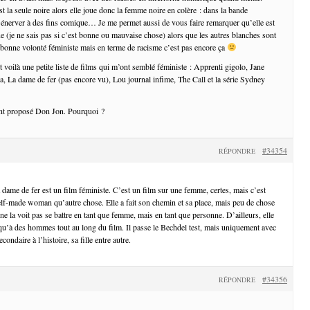
 la seule noire alors elle joue donc la femme noire en colère : dans la bande
’énerver à des fins comique… Je me permet aussi de vous faire remarquer qu’elle est
rue (je ne sais pas si c’est bonne ou mauvaise chose) alors que les autres blanches sont
 bonne volonté féministe mais en terme de racisme c’est pas encore ça
t voilà une petite liste de films qui m’ont semblé féministe : Apprenti gigolo, Jane
 La dame de fer (pas encore vu), Lou journal infime, The Call et la série Sydney
ont proposé Don Jon. Pourquoi ?
#34354
RÉPONDRE
 dame de fer est un film féministe. C’est un film sur une femme, certes, mais c’est
self-made woman qu’autre chose. Elle a fait son chemin et sa place, mais peu de chose
e la voit pas se battre en tant que femme, mais en tant que personne. D’ailleurs, elle
qu’à des hommes tout au long du film. Il passe le Bechdel test, mais uniquement avec
ondaire à l’histoire, sa fille entre autre.
#34356
RÉPONDRE