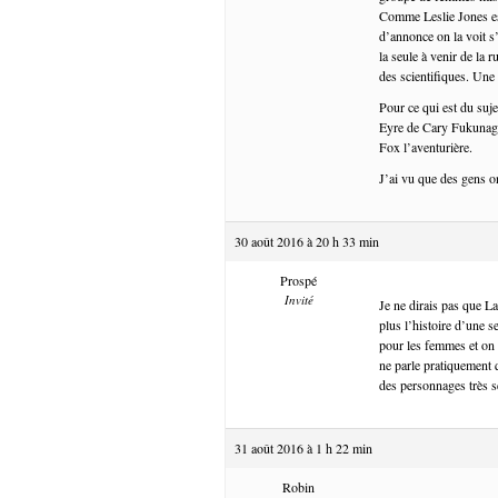
Comme Leslie Jones est
d’annonce on la voit s
la seule à venir de la 
des scientifiques. Une
Pour ce qui est du suje
Eyre de Cary Fukunaga,
Fox l’aventurière.
J’ai vu que des gens 
30 août 2016 à 20 h 33 min
Prospé
Invité
Je ne dirais pas que La
plus l’histoire d’une 
pour les femmes et on n
ne parle pratiquement 
des personnages très sec
31 août 2016 à 1 h 22 min
Robin