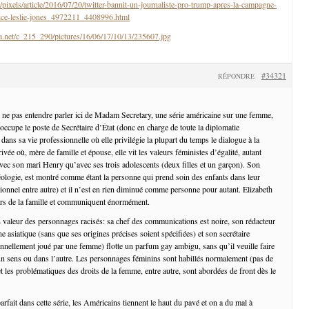
pixels/article/2016/07/20/twitter-bannit-un-journaliste-pro-trump-apres-la-campagne-
trice-leslie-jones_4972211_4408996.html
ta.net/c_215_290/pictures/16/06/17/10/13/235607.jpg
#34321
RÉPONDRE
de ne pas entendre parler ici de Madam Secretary, une série américaine sur une femme,
ccupe le poste de Secrétaire d’État (donc en charge de toute la diplomatie
 dans sa vie professionnelle où elle privilégie la plupart du temps le dialogue à la
rivée où, mère de famille et épouse, elle vit les valeurs féministes d’égalité, autant
avec son mari Henry qu’avec ses trois adolescents (deux filles et un garçon). Son
éologie, est montré comme étant la personne qui prend soin des enfants dans leur
ionnel entre autre) et il n’est en rien diminué comme personne pour autant. Elizabeth
ers de la famille et communiquent énormément.
n valeur des personnages racisés: sa chef des communications est noire, son rédacteur
ne asiatique (sans que ses origines précises soient spécifiées) et son secrétaire
ionnellement joué par une femme) flotte un parfum gay ambigu, sans qu’il veuille faire
n sens ou dans l’autre. Les personnages féminins sont habillés normalement (pas de
et les problématiques des droits de la femme, entre autre, sont abordées de front dès le
parfait dans cette série, les Américains tiennent le haut du pavé et on a du mal à