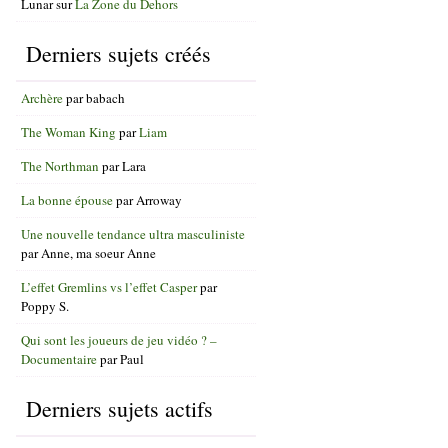
Lunar
sur
La Zone du Dehors
Derniers sujets créés
Archère
par
babach
The Woman King
par
Liam
The Northman
par
Lara
La bonne épouse
par
Arroway
Une nouvelle tendance ultra masculiniste
par
Anne, ma soeur Anne
L’effet Gremlins vs l’effet Casper
par
Poppy S.
Qui sont les joueurs de jeu vidéo ? –
Documentaire
par
Paul
Derniers sujets actifs