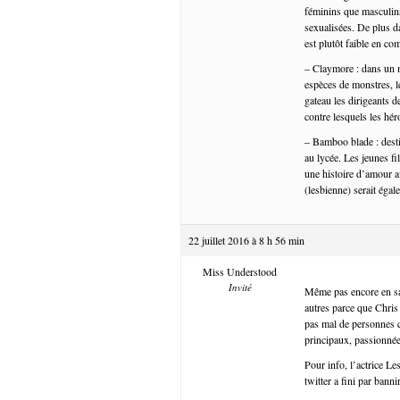
féminins que masculin
sexualisées. De plus d
est plutôt faible en c
– Claymore : dans un m
espèces de monstres, l
gateau les dirigeants 
contre lesquels les hér
– Bamboo blade : desti
au lycée. Les jeunes fi
une histoire d’amour a
(lesbienne) serait éga
22 juillet 2016 à 8 h 56 min
Miss Understood
Invité
Même pas encore en sa
autres parce que Chris
pas mal de personnes q
principaux, passionnée
Pour info, l’actrice Les
twitter a fini par bannir