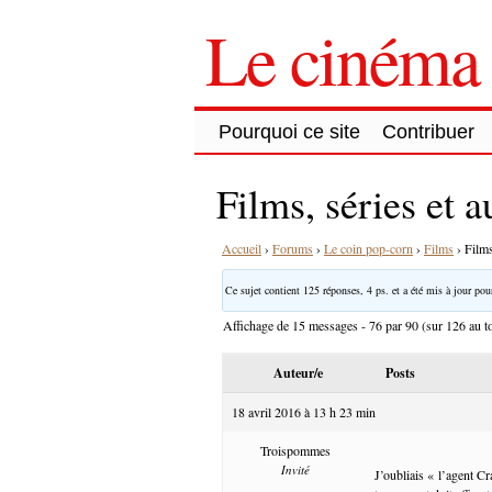
Le cinéma 
Pourquoi ce site
Contribuer
Films, séries et 
Accueil
›
Forums
›
Le coin pop-corn
›
Films
›
Films
Ce sujet contient 125 réponses, 4 ps. et a été mis à jour pour
Affichage de 15 messages - 76 par 90 (sur 126 au to
Auteur/e
Posts
18 avril 2016 à 13 h 23 min
Troispommes
Invité
J’oubliais « l’agent Cr