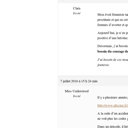
Clara
Invité
Mon éveil féministe ta
prostituée et qui en cr
femmes d’avorter et qu
Aujourd’hui, je n’en pe
positive d’une héroïne
Désormais, j’ai besoin
besoin du courage d
J’ai besoin de ces mod
jeunesse.
7 juillet 2016 à 15 h 24 min
Miss Understood
Invité
Il y a plusieurs années
http://www.allocine.fr
A la suite d’un acciden
ne voit plus les codes
Dans un épisode, il hés