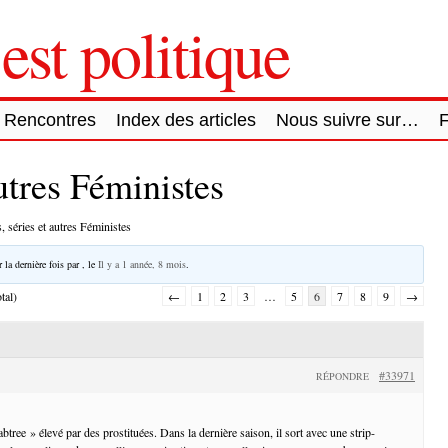
est politique
Rencontres
Index des articles
Nous suivre sur…
autres Féministes
, séries et autres Féministes
 la dernière fois par
, le
Il y a 1 année, 8 mois
.
tal)
←
1
2
3
…
5
6
7
8
9
→
#33971
RÉPONDRE
abtree » élevé par des prostituées. Dans la dernière saison, il sort avec une strip-