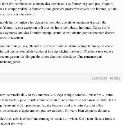
s dont des combattantes et même des meneuses. Les femmes n’y sont pas (toujours)
ans le couple vedette la femme est une guerrière protectrice envers son homme, qui lui
ombat mais bon négociateur.
onde héroic fantaisy les claymores sont des guerrières magiques traquant des
es Yomas. A une exception prêt tous les héros sont des… héroines. Cerise sur le
des claymores sont des hommes manipulateurs, et exploiteurs particulièrement décriés
oines se révoltent.
née aux plus jeunes, elle met en scène le quotidien d’une équipe féminine de kendo
lles ont des personnalités variées et loin des clichés habituels. D’ailleurs une seule a
vec un garçon très éloigné du prince charmant classique. Une romance yuri
lement suggérée.
#34288
RÉPONDRE
lles, le remake de « SOS Fantômes » est déjà critiqué comme « misandre » (entre
 Hemsworth y joue un rôle comique, celui du réceptionniste beau mais stupide). Il y a
ui trouvent le film prometteur (quatre femmes dont une noire dans les rôles
s de sciences et apparemment pas sexualisées). On verra bien ce que ça donnera.
lie Jones a été la cible d’une campagne raciste sur twitter. Elle a tenu tête aux trolls et
 le chef des trolls.