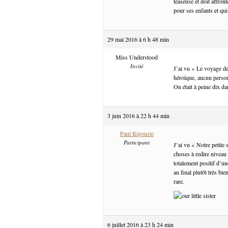
teaseuse et doit affron
pour ses enfants et qui
29 mai 2016 à 6 h 48 min
Miss Understood
Invité
J’ai vu « Le voyage de
héroïque, aucun person
On était à peine dix dan
3 juin 2016 à 22 h 44 min
Paul Rigouste
Participant
J’ai vu « Notre petite
choses à redire nivea
totalement positif d’u
au final plutôt très bi
rare.
6 juillet 2016 à 23 h 24 min