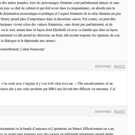
ix des autres peuples, tous les personnages féminins sont parfaitement minces et sans
ui joue sa chef de cabinet et qui doit avoir dans la cinquantaine), on aborde peu la
de domination économique et politique et l’aspect féministe de la série diminue un peu
Henry prend plus d’importance dans la deuxième saison. Par contre, on peut dire
incipaux vivent selon des valeurs féministes, sans doute pas parfaitement, ni de
 on le sent, autant dans la façon dont Elizabeth vit avec sa famille que dans la façon
rtement (si elle prend les décisions au final, elle écoute toujours les opinions de son
e le dialogue et la diplomatie aux armes).
rsonnellement, j’aime beaucoup!
#34323
RÉPONDRE
 s’en sorte avec l’anglais il y’a la web série Issa rae » The misadventures of an
inon elle a une série produite par HBO qui devrait être diffusée cet automne. J’ai
#34353
RÉPONDRE
écemment vu la bande d’annonce et j’ajouterais un bémol. Effectivement on a un
s en avant mais toujours avec des racisés en infériorité numérique quand même.