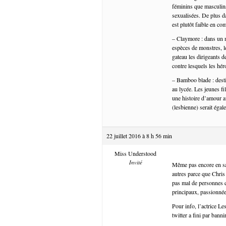
féminins que masculin
sexualisées. De plus d
est plutôt faible en c
– Claymore : dans un m
espèces de monstres, l
gateau les dirigeants 
contre lesquels les hér
– Bamboo blade : desti
au lycée. Les jeunes fi
une histoire d’amour a
(lesbienne) serait éga
22 juillet 2016 à 8 h 56 min
Miss Understood
Invité
Même pas encore en sa
autres parce que Chris
pas mal de personnes q
principaux, passionnée
Pour info, l’actrice Les
twitter a fini par bannir