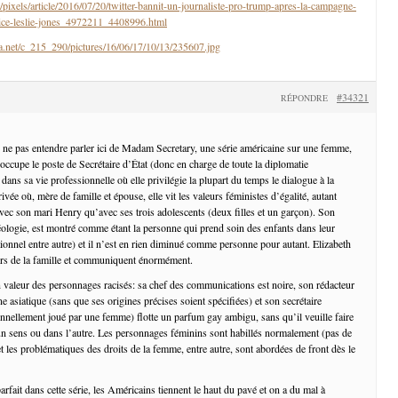
pixels/article/2016/07/20/twitter-bannit-un-journaliste-pro-trump-apres-la-campagne-
trice-leslie-jones_4972211_4408996.html
ta.net/c_215_290/pictures/16/06/17/10/13/235607.jpg
#34321
RÉPONDRE
de ne pas entendre parler ici de Madam Secretary, une série américaine sur une femme,
ccupe le poste de Secrétaire d’État (donc en charge de toute la diplomatie
 dans sa vie professionnelle où elle privilégie la plupart du temps le dialogue à la
rivée où, mère de famille et épouse, elle vit les valeurs féministes d’égalité, autant
avec son mari Henry qu’avec ses trois adolescents (deux filles et un garçon). Son
éologie, est montré comme étant la personne qui prend soin des enfants dans leur
ionnel entre autre) et il n’est en rien diminué comme personne pour autant. Elizabeth
ers de la famille et communiquent énormément.
n valeur des personnages racisés: sa chef des communications est noire, son rédacteur
ne asiatique (sans que ses origines précises soient spécifiées) et son secrétaire
ionnellement joué par une femme) flotte un parfum gay ambigu, sans qu’il veuille faire
n sens ou dans l’autre. Les personnages féminins sont habillés normalement (pas de
et les problématiques des droits de la femme, entre autre, sont abordées de front dès le
parfait dans cette série, les Américains tiennent le haut du pavé et on a du mal à