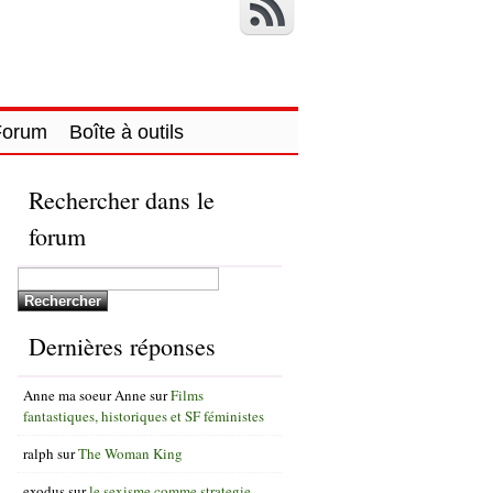
Forum
Boîte à outils
Rechercher dans le
forum
Dernières réponses
Anne ma soeur Anne
sur
Films
fantastiques, historiques et SF féministes
ralph
sur
The Woman King
exodus
sur
le sexisme comme strategie