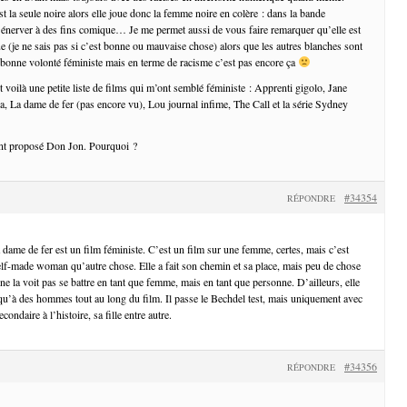
 la seule noire alors elle joue donc la femme noire en colère : dans la bande
’énerver à des fins comique… Je me permet aussi de vous faire remarquer qu’elle est
rue (je ne sais pas si c’est bonne ou mauvaise chose) alors que les autres blanches sont
 bonne volonté féministe mais en terme de racisme c’est pas encore ça
t voilà une petite liste de films qui m’ont semblé féministe : Apprenti gigolo, Jane
 La dame de fer (pas encore vu), Lou journal infime, The Call et la série Sydney
ont proposé Don Jon. Pourquoi ?
#34354
RÉPONDRE
 dame de fer est un film féministe. C’est un film sur une femme, certes, mais c’est
self-made woman qu’autre chose. Elle a fait son chemin et sa place, mais peu de chose
e la voit pas se battre en tant que femme, mais en tant que personne. D’ailleurs, elle
qu’à des hommes tout au long du film. Il passe le Bechdel test, mais uniquement avec
ondaire à l’histoire, sa fille entre autre.
#34356
RÉPONDRE