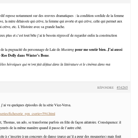
rdif repose notamment sur des œuvres dramatiques : la condition sordide de la femme
ève, la mère délaissée qui crève, la femme qui avorte et qui crève, celle qui permet aux
i crève, etc. L’Histoire avec sa grande hache.
ux plus et c’est tout bête j’ai le besoin régressif de regarder enfin la construction
.
 de la pugnacité du personnage de Lale de
Mustang
pour me sentir bien. J’ai aussi
e Ree Dolly dans
Winter’s Bone
.
èles héroïques qui m’ont fait défaut dans la littérature et le cinéma dans ma
#34265
RÉPONDRE
, j’ai vu quelques épisodes de la série Vice-Versa.
/series/ficheserie_gen_cserie=594.html
t, Thomas, un ado, se transforme parfois en fille de façon aléatoire. Conséquence: il
 genrés de la même manière quand il passe de l’autre côté.
ite à s’inscrire à un concours de danse (parce qu’il a peur des moqueries) mais finit