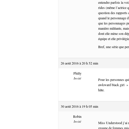
entendre parfois la vo
rides (même l’actrice q
question des rapports 
quand le personnage d’
que les personnages pr
manière militante, mais
dont elle mène son dépa
équipe et elle privilégi
Bref, une série que pe
26 août 2016 à 20 h 52 min
Philly
Invité
Pour les personnes qui
awkward black girl » s
hâte.
30 août 2016 à 19 h 05 min
Robin
Invité
Miss Understood j’ai r
groupe de femmes mise