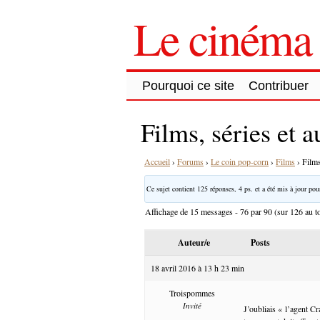
Le cinéma 
Pourquoi ce site
Contribuer
Films, séries et 
Accueil
›
Forums
›
Le coin pop-corn
›
Films
›
Films
Ce sujet contient 125 réponses, 4 ps. et a été mis à jour pour
Affichage de 15 messages - 76 par 90 (sur 126 au to
Auteur/e
Posts
18 avril 2016 à 13 h 23 min
Troispommes
Invité
J’oubliais « l’agent Cr