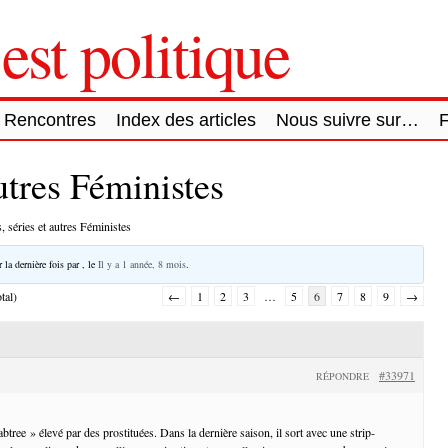
est politique
Rencontres
Index des articles
Nous suivre sur…
autres Féministes
, séries et autres Féministes
 la dernière fois par
, le
Il y a 1 année, 8 mois
.
tal)
←
1
2
3
…
5
6
7
8
9
→
#33971
RÉPONDRE
abtree » élevé par des prostituées. Dans la dernière saison, il sort avec une strip-