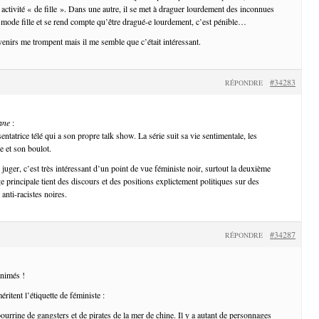
e activité « de fille ». Dans une autre, il se met à draguer lourdement des inconnues
mode fille et se rend compte qu’être dragué-e lourdement, c’est pénible…
enirs me trompent mais il me semble que c’était intéressant.
#34283
RÉPONDRE
ane
:
ntatrice télé qui a son propre talk show. La série suit sa vie sentimentale, les
le et son boulot.
juger, c’est très intéressant d’un point de vue féministe noir, surtout la deuxième
 principale tient des discours et des positions explictement politiques sur des
 anti-racistes noires.
#34287
RÉPONDRE
animés !
éritent l’étiquette de féministe :
ourrine de gangsters et de pirates de la mer de chine. Il y a autant de personnages