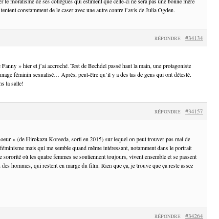
ter le moralisme de ses collègues qui estiment que celle-ci ne sera pas une bonne mère
 tentent constamment de le caser avec une autre contre l’avis de Julia Ogden.
#34134
RÉPONDRE
 Fanny » hier et j’ai accroché. Test de Bechdel passé haut la main, une protagoniste
nage féminin sexualisé… Après, peut-être qu’il y a des tas de gens qui ont détesté.
s la salle!
#34157
RÉPONDRE
 soeur » (de Hirokazu Koreeda, sorti en 2015) sur lequel on peut trouver pas mal de
u féminisme mais qui me semble quand même intéressant, notamment dans le portrait
ne sororité où les quatre femmes se soutiennent toujours, vivent ensemble et se passent
en des hommes, qui restent en marge du film. Rien que ça, je trouve que ça reste assez
#34264
RÉPONDRE