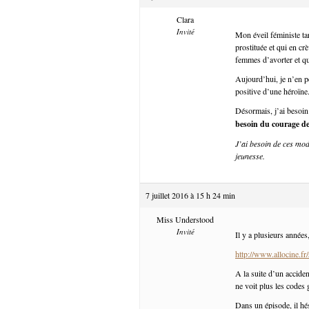
Clara
Invité
Mon éveil féministe ta
prostituée et qui en cr
femmes d’avorter et qu
Aujourd’hui, je n’en pe
positive d’une héroïne
Désormais, j’ai besoin
besoin du courage d
J’ai besoin de ces mod
jeunesse.
7 juillet 2016 à 15 h 24 min
Miss Understood
Invité
Il y a plusieurs années
http://www.allocine.fr
A la suite d’un acciden
ne voit plus les codes
Dans un épisode, il hés