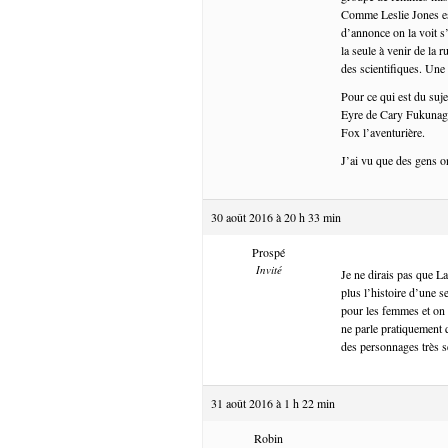
Comme Leslie Jones est
d’annonce on la voit s
la seule à venir de la 
des scientifiques. Une
Pour ce qui est du suje
Eyre de Cary Fukunaga,
Fox l’aventurière.
J’ai vu que des gens 
30 août 2016 à 20 h 33 min
Prospé
Invité
Je ne dirais pas que La
plus l’histoire d’une 
pour les femmes et on n
ne parle pratiquement 
des personnages très sec
31 août 2016 à 1 h 22 min
Robin