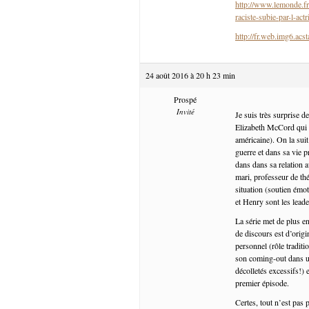
http://www.lemonde.fr/
raciste-subie-par-l-ac
http://fr.web.img6.acs
24 août 2016 à 20 h 23 min
Prospé
Invité
Je suis très surprise 
Elizabeth McCord qui o
américaine). On la suit
guerre et dans sa vie p
dans dans sa relation 
mari, professeur de th
situation (soutien émot
et Henry sont les lead
La série met de plus e
de discours est d’origi
personnel (rôle tradit
son coming-out dans u
décolletés excessifs!) 
premier épisode.
Certes, tout n’est pas 