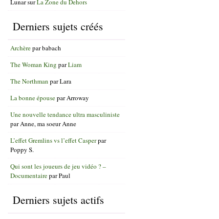
Lunar
sur
La Zone du Dehors
Derniers sujets créés
Archère
par
babach
The Woman King
par
Liam
The Northman
par
Lara
La bonne épouse
par
Arroway
Une nouvelle tendance ultra masculiniste
par
Anne, ma soeur Anne
L’effet Gremlins vs l’effet Casper
par
Poppy S.
Qui sont les joueurs de jeu vidéo ? –
Documentaire
par
Paul
Derniers sujets actifs