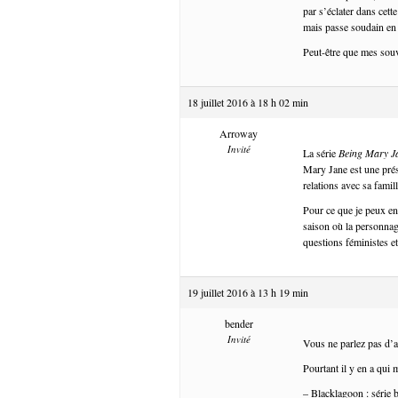
par s’éclater dans cett
mais passe soudain en 
Peut-être que mes souv
18 juillet 2016 à 18 h 02 min
Arroway
Invité
La série
Being Mary J
Mary Jane est une prése
relations avec sa famil
Pour ce que je peux en 
saison où la personnage
questions féministes et
19 juillet 2016 à 13 h 19 min
bender
Invité
Vous ne parlez pas d’
Pourtant il y en a qui m
– Blacklagoon : série b