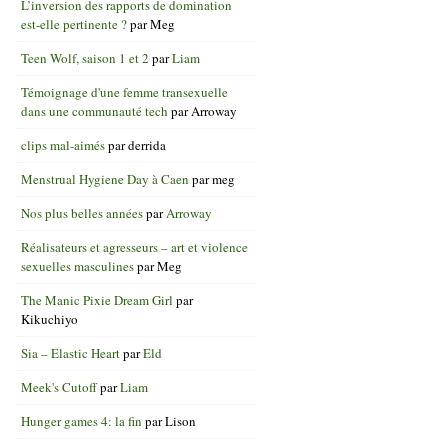
L’inversion des rapports de domination
est-elle pertinente ?
par
Meg
Teen Wolf, saison 1 et 2
par
Liam
Témoignage d'une femme transexuelle
dans une communauté tech
par
Arroway
clips mal-aimés
par
derrida
Menstrual Hygiene Day à Caen
par
meg
Nos plus belles années
par
Arroway
Réalisateurs et agresseurs – art et violence
sexuelles masculines
par
Meg
The Manic Pixie Dream Girl
par
Kikuchiyo
Sia – Elastic Heart
par
Eld
Meek's Cutoff
par
Liam
Hunger games 4: la fin
par
Lison