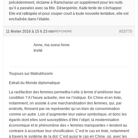
précédemment, réclame à Ramcharan un supplément pour les nuits
qu’il a passées avec sa fille. Désespérée, Kalki tente de s’échapper.
Elle est rattrapée et pour couper court à toute nouvelle tentative, elle est
enchaînée dans l’étable.
11 février 2016 à 15 h 23 min
#33775
RÉPONDRE
Anne, ma soeur Anne
Invité
Toujours sur Matrubhoomi
Extrait du Monde diplomatique
La raréfaction des femmes permettra-t-elle à terme d’améliorer leur
condition ? A l’heure actuelle, rien ne l’indique. En Chine et en Inde,
notamment, on assiste à une marchandisation des femmes, qui, par
endroits, finissent par ne représenter qu’un bien de consommation
comme un autre. Loin d’augmenter leur valeur symbolique, et donc les
égards dont elles sont susceptibles d’être l’objet, la modernisation
économique et le phénomène des « femmes manquantes » tendent au
contraire à accentuer leur chosification. C’est le cas en Inde, notamment
à travers le système de la dot. C’est aussi le cas en Chine, où, avec les