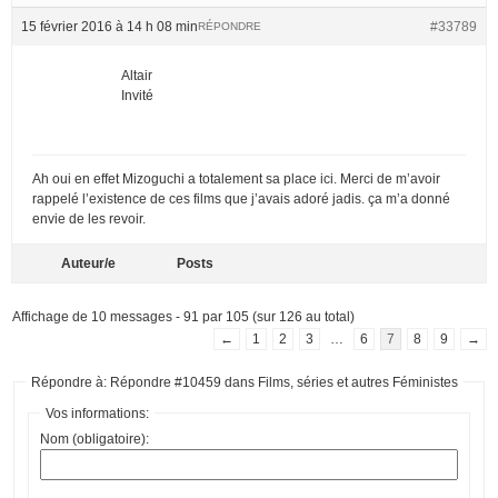
15 février 2016 à 14 h 08 min
#33789
RÉPONDRE
Altair
Invité
Ah oui en effet Mizoguchi a totalement sa place ici. Merci de m’avoir
rappelé l’existence de ces films que j’avais adoré jadis. ça m’a donné
envie de les revoir.
Auteur/e
Posts
Affichage de 10 messages - 91 par 105 (sur 126 au total)
←
1
2
3
…
6
7
8
9
→
Répondre à: Répondre #10459 dans Films, séries et autres Féministes
Vos informations:
Nom (obligatoire):