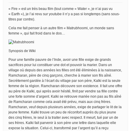
« Fire » est un très beau film (tout comme « Water », je n’ai pas vu
« Earth »), je l’ai revu sur youtube il n’y a pas si longtemps (sans sous-
titres par contre).
Cela me fait penser à un autre film « Matrubhoomi, un monde sans
femme », qui fait froid dans le dos…
Synopsis de Wiki
Pour une famille pauvre de l’Inde, avoir une fille exige de grands
sacrifices pour lui constituer une dot et pouvoir la marier. Dans un
village où depuis des années les filles ont été éliminées à la naissance,
Ramcharan, père de cinq garçons, cherche à marier son fils aîné.
Secrètement gardée à l’écart du village par son père, Kalki est la seule
femme de la région. Ramcharan découvre son existence. Il fait une offre
au père de Kalki, qui après avoir hésité, finit par vendre sa fille contre
une forte somme d’argent. Kalki se retrouve mariée non pas au fils aîné
de Ramcharan comme cela avait été prévu, mais aux cinq frères.
Ramcharan, veuf depuis plusieurs années, exige de partager le lit de la
jeune femme. Kalki trouve un peu de réconfort auprès du plus jeune
des cinq frères, le seul à la traiter avec respect. Il meurt, tué par un de
ses frères. Kalki fait parvenir à son père une lettre dans laquelle elle
expose la situation. Celui-ci, transformé par l’argent qu’il a reçu