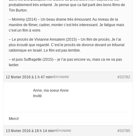
probablement très entamé. Je pense que ca fait parti des bons films de
Tim Burton.
– Mommy (2014) – Un beau drame très émouvant. Au niveau de la
manière de filmer, cadrer, monter c’est très interessant. Je fatigue mais
c’est un film à voire.
– Le procès de Vivianne Amsalem (2015) – Un film de procès. Je l’ai
plus écouté que regardé. C’est le procès de divorce devant un tribunal
rabbinique en Israël. Le film est pas terrible.
– et puis Suffragette (2015) – je l’ai pas encore vu, mais ca ne va pas
tarder.
12 février 2016 à 1 h 47 min
#33782
RÉPONDRE
Anne, ma soeur Anne
Invité
Merci!
13 février 2016 à 18 h 14 min
#33785
RÉPONDRE