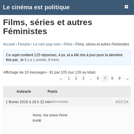
Le cinéma est politique
Films, séries et autres
Féministes
Accueil
›
Forums
›
Le coin pop-corn
›
Films
›
Films, séries et autres Féministes
Ce sujet contient 125 réponses, 4 ps. et a été mis à jour pour la dernière
fois par
, le
Il y a 1 année, 8 mois
.
Affichage de 10 messages - 91 par 105 (sur 126 au total)
←
1
2
3
…
6
7
8
9
→
Auteur/e
Posts
1 février 2016 à 16 h 32 min
#33724
RÉPONDRE
Anne, ma soeur Anne
Invité