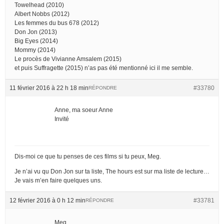
Towelhead (2010)
Albert Nobbs (2012)
Les femmes du bus 678 (2012)
Don Jon (2013)
Big Eyes (2014)
Mommy (2014)
Le procès de Vivianne Amsalem (2015)
et puis Suffragette (2015) n’as pas été mentionné ici il me semble.
11 février 2016 à 22 h 18 min
#33780
RÉPONDRE
Anne, ma soeur Anne
Invité
Dis-moi ce que tu penses de ces films si tu peux, Meg.
Je n’ai vu qu Don Jon sur ta liste, The hours est sur ma liste de lecture…
Je vais m’en faire quelques uns.
12 février 2016 à 0 h 12 min
#33781
RÉPONDRE
Meg