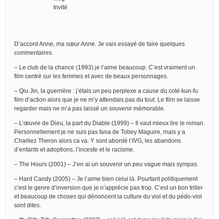
Invité
D’accord Anne, ma sœur Anne. Je vais essayé de faire quelques
commentaires.
– Le club de la chance (1993) je l’aime beaucoup. C’est vraiment un
film centré sur les femmes et avec de beaux personnages.
– Qiu Jin, la guerrière : j’étais un peu perplexe a cause du coté kun-fu
film d’action alors que je ne m’y attendais pas du tout. Le film se laisse
regarder mais ne m’a pas laissé un souvenir mémorable.
– L’œuvre de Dieu, la part du Diable (1999) – Il vaut mieux lire le roman.
Personnellement je ne suis pas fana de Tobey Maguire, mais y a
Charliez Theron alors ca va. Y sont abordé l’IVG, les abandons
d’enfants et adoptions, l’inceste et le racisme.
– The Hours (2001) – J’en ai un souvenir un peu vague mais sympas.
– Hard Candy (2005) – Je l’aime bien celui là. Pourtant politiquement
c’est le genre d’inversion que je n’apprécie pas trop. C’est un bon triller
et beaucoup de choses qui dénoncent la culture du viol et du pédo-viol
sont dites.