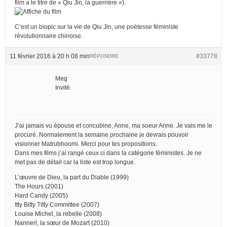
film a le titre de « Qiu Jin, la guerrière »).
C’est un biopic sur la vie de Qiu Jin, une poétesse féministe
révolutionnaire chinoise.
11 février 2016 à 20 h 08 min
#33778
RÉPONDRE
Meg
Invité
J’ai jamais vu épouse et concubine, Anne, ma soeur Anne. Je vais me le
procuré. Normalement la semaine prochaine je devrais pouvoir
visionner Matrubhoomi. Merci pour tes propositions.
Dans mes films j’ai rangé ceux ci dans la catégorie féministes. Je ne
met pas de détail car la liste est trop longue.
L’œuvre de Dieu, la part du Diable (1999)
The Hours (2001)
Hard Candy (2005)
Itty Bitty Titty Committee (2007)
Louise Michel, la rebelle (2008)
Nannerl, la sœur de Mozart (2010)