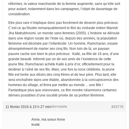
réformes, la valeur marchande de la femme augmente, sans qu’elle soit
pour autant, notamment dans les campagnes, l’objet de davantage de
considération.
Etre plus rare n’implique donc pas forcément de devenir plus précieux.
C’est ce qu’illustre remarquablement le film du cinéaste indien Manish
Jha Matrubhoomi, un monde sans femmes (2005). L’histoire se déroule
dans une région rurale de l’Inde où, depuis des années, la population
féminine est décimée par l’infanticide. Un homme, Ramcharan, essaie
désespérément de marier ses cinq fils. Non loin de là, un paysan
pauvre cache son bien le plus précieux : Kalki, sa fille de 16 ans, d’une
grande beauté. Informé par un de ses amis de l’existence de cette
jeune fille, Ramcharan achète Kalki à prix d’or, officiellement pour la
destiner à l’aîné de ses fils. Mais, une fois la noce célébrée, la jeune
fille est livrée aux désirs des cinq frères et de leur père. Plus tard, elle
sera enchaînée dans une étable, abandonnée à la concupiscence des
hommes du village, et finira par mettre au monde… une fille !
Fantastique plus que visionnaire, ce film montre néanmoins certaines
dérives possibles d’une société privée de sa portion féminine.
11 février 2016 à 15 h 27 min
#33776
RÉPONDRE
Anne, ma soeur Anne
Invité