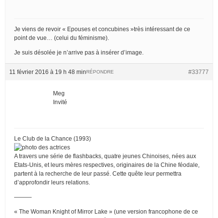
Je viens de revoir « Epouses et concubines »très intéressant de ce
point de vue… (celui du féminisme).
Je suis désolée je n’arrive pas à insérer d’image.
11 février 2016 à 19 h 48 min
#33777
RÉPONDRE
Meg
Invité
Le Club de la Chance (1993)
A travers une série de flashbacks, quatre jeunes Chinoises, nées aux
Etats-Unis, et leurs mères respectives, originaires de la Chine féodale,
partent à la recherche de leur passé. Cette quête leur permettra
d’approfondir leurs relations.
———
« The Woman Knight of Mirror Lake » (une version francophone de ce