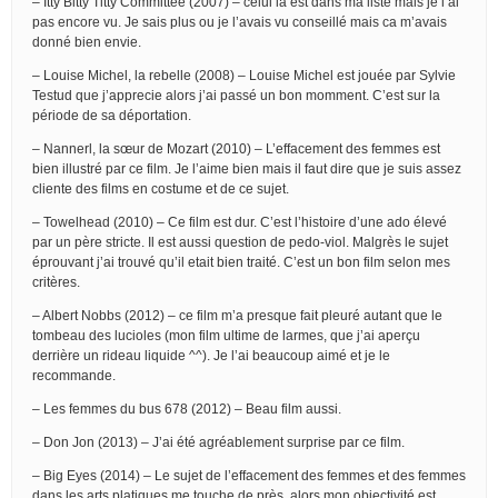
– Itty Bitty Titty Committee (2007) – celui là est dans ma liste mais je l’ai
pas encore vu. Je sais plus ou je l’avais vu conseillé mais ca m’avais
donné bien envie.
– Louise Michel, la rebelle (2008) – Louise Michel est jouée par Sylvie
Testud que j’apprecie alors j’ai passé un bon momment. C’est sur la
période de sa déportation.
– Nannerl, la sœur de Mozart (2010) – L’effacement des femmes est
bien illustré par ce film. Je l’aime bien mais il faut dire que je suis assez
cliente des films en costume et de ce sujet.
– Towelhead (2010) – Ce film est dur. C’est l’histoire d’une ado élevé
par un père stricte. Il est aussi question de pedo-viol. Malgrès le sujet
éprouvant j’ai trouvé qu’il etait bien traité. C’est un bon film selon mes
critères.
– Albert Nobbs (2012) – ce film m’a presque fait pleuré autant que le
tombeau des lucioles (mon film ultime de larmes, que j’ai aperçu
derrière un rideau liquide ^^). Je l’ai beaucoup aimé et je le
recommande.
– Les femmes du bus 678 (2012) – Beau film aussi.
– Don Jon (2013) – J’ai été agréablement surprise par ce film.
– Big Eyes (2014) – Le sujet de l’effacement des femmes et des femmes
dans les arts platiques me touche de près, alors mon objectivité est