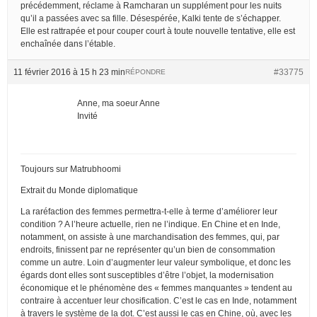
précédemment, réclame à Ramcharan un supplément pour les nuits
qu’il a passées avec sa fille. Désespérée, Kalki tente de s’échapper.
Elle est rattrapée et pour couper court à toute nouvelle tentative, elle est
enchaînée dans l’étable.
11 février 2016 à 15 h 23 min
#33775
RÉPONDRE
Anne, ma soeur Anne
Invité
Toujours sur Matrubhoomi
Extrait du Monde diplomatique
La raréfaction des femmes permettra-t-elle à terme d’améliorer leur
condition ? A l’heure actuelle, rien ne l’indique. En Chine et en Inde,
notamment, on assiste à une marchandisation des femmes, qui, par
endroits, finissent par ne représenter qu’un bien de consommation
comme un autre. Loin d’augmenter leur valeur symbolique, et donc les
égards dont elles sont susceptibles d’être l’objet, la modernisation
économique et le phénomène des « femmes manquantes » tendent au
contraire à accentuer leur chosification. C’est le cas en Inde, notamment
à travers le système de la dot. C’est aussi le cas en Chine, où, avec les