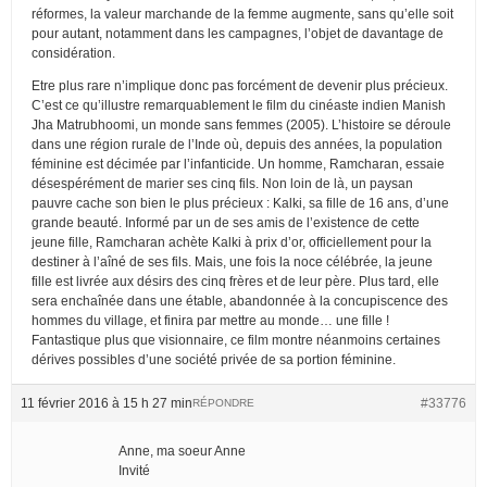
réformes, la valeur marchande de la femme augmente, sans qu’elle soit
pour autant, notamment dans les campagnes, l’objet de davantage de
considération.
Etre plus rare n’implique donc pas forcément de devenir plus précieux.
C’est ce qu’illustre remarquablement le film du cinéaste indien Manish
Jha Matrubhoomi, un monde sans femmes (2005). L’histoire se déroule
dans une région rurale de l’Inde où, depuis des années, la population
féminine est décimée par l’infanticide. Un homme, Ramcharan, essaie
désespérément de marier ses cinq fils. Non loin de là, un paysan
pauvre cache son bien le plus précieux : Kalki, sa fille de 16 ans, d’une
grande beauté. Informé par un de ses amis de l’existence de cette
jeune fille, Ramcharan achète Kalki à prix d’or, officiellement pour la
destiner à l’aîné de ses fils. Mais, une fois la noce célébrée, la jeune
fille est livrée aux désirs des cinq frères et de leur père. Plus tard, elle
sera enchaînée dans une étable, abandonnée à la concupiscence des
hommes du village, et finira par mettre au monde… une fille !
Fantastique plus que visionnaire, ce film montre néanmoins certaines
dérives possibles d’une société privée de sa portion féminine.
11 février 2016 à 15 h 27 min
#33776
RÉPONDRE
Anne, ma soeur Anne
Invité