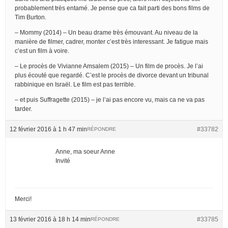
probablement très entamé. Je pense que ca fait parti des bons films de
Tim Burton.
– Mommy (2014) – Un beau drame très émouvant. Au niveau de la
manière de filmer, cadrer, monter c’est très interessant. Je fatigue mais
c’est un film à voire.
– Le procès de Vivianne Amsalem (2015) – Un film de procès. Je l’ai
plus écouté que regardé. C’est le procès de divorce devant un tribunal
rabbinique en Israël. Le film est pas terrible.
– et puis Suffragette (2015) – je l’ai pas encore vu, mais ca ne va pas
tarder.
12 février 2016 à 1 h 47 min
#33782
RÉPONDRE
Anne, ma soeur Anne
Invité
Merci!
13 février 2016 à 18 h 14 min
#33785
RÉPONDRE