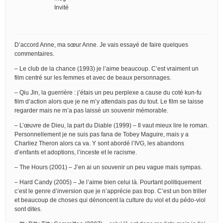
Invité
D’accord Anne, ma sœur Anne. Je vais essayé de faire quelques
commentaires.
– Le club de la chance (1993) je l’aime beaucoup. C’est vraiment un
film centré sur les femmes et avec de beaux personnages.
– Qiu Jin, la guerrière : j’étais un peu perplexe a cause du coté kun-fu
film d’action alors que je ne m’y attendais pas du tout. Le film se laisse
regarder mais ne m’a pas laissé un souvenir mémorable.
– L’œuvre de Dieu, la part du Diable (1999) – Il vaut mieux lire le roman.
Personnellement je ne suis pas fana de Tobey Maguire, mais y a
Charliez Theron alors ca va. Y sont abordé l’IVG, les abandons
d’enfants et adoptions, l’inceste et le racisme.
– The Hours (2001) – J’en ai un souvenir un peu vague mais sympas.
– Hard Candy (2005) – Je l’aime bien celui là. Pourtant politiquement
c’est le genre d’inversion que je n’apprécie pas trop. C’est un bon triller
et beaucoup de choses qui dénoncent la culture du viol et du pédo-viol
sont dites.