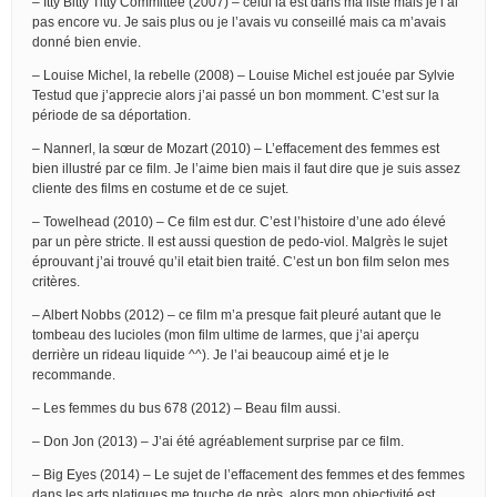
– Itty Bitty Titty Committee (2007) – celui là est dans ma liste mais je l’ai
pas encore vu. Je sais plus ou je l’avais vu conseillé mais ca m’avais
donné bien envie.
– Louise Michel, la rebelle (2008) – Louise Michel est jouée par Sylvie
Testud que j’apprecie alors j’ai passé un bon momment. C’est sur la
période de sa déportation.
– Nannerl, la sœur de Mozart (2010) – L’effacement des femmes est
bien illustré par ce film. Je l’aime bien mais il faut dire que je suis assez
cliente des films en costume et de ce sujet.
– Towelhead (2010) – Ce film est dur. C’est l’histoire d’une ado élevé
par un père stricte. Il est aussi question de pedo-viol. Malgrès le sujet
éprouvant j’ai trouvé qu’il etait bien traité. C’est un bon film selon mes
critères.
– Albert Nobbs (2012) – ce film m’a presque fait pleuré autant que le
tombeau des lucioles (mon film ultime de larmes, que j’ai aperçu
derrière un rideau liquide ^^). Je l’ai beaucoup aimé et je le
recommande.
– Les femmes du bus 678 (2012) – Beau film aussi.
– Don Jon (2013) – J’ai été agréablement surprise par ce film.
– Big Eyes (2014) – Le sujet de l’effacement des femmes et des femmes
dans les arts platiques me touche de près, alors mon objectivité est