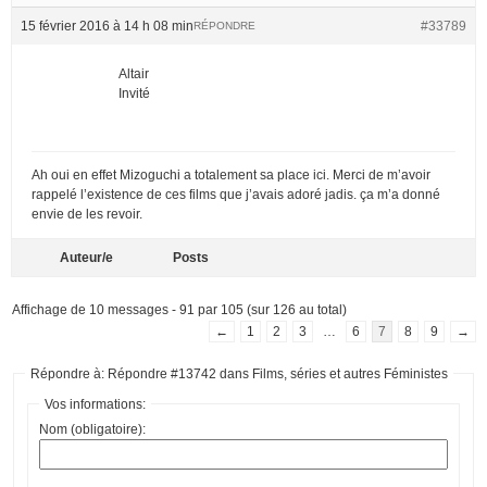
15 février 2016 à 14 h 08 min
#33789
RÉPONDRE
Altair
Invité
Ah oui en effet Mizoguchi a totalement sa place ici. Merci de m’avoir
rappelé l’existence de ces films que j’avais adoré jadis. ça m’a donné
envie de les revoir.
Auteur/e
Posts
Affichage de 10 messages - 91 par 105 (sur 126 au total)
←
1
2
3
…
6
7
8
9
→
Répondre à: Répondre #13742 dans Films, séries et autres Féministes
Vos informations:
Nom (obligatoire):