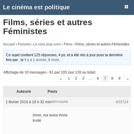
Le cinéma est politique
Films, séries et autres
Féministes
Accueil
›
Forums
›
Le coin pop-corn
›
Films
›
Films, séries et autres Féministes
Ce sujet contient 125 réponses, 4 ps. et a été mis à jour pour la dernière
fois par
, le
Il y a 1 année, 8 mois
.
Affichage de 10 messages - 91 par 105 (sur 126 au total)
←
1
2
3
…
6
7
8
9
→
Auteur/e
Posts
1 février 2016 à 16 h 32 min
#33724
RÉPONDRE
Anne, ma soeur Anne
Invité