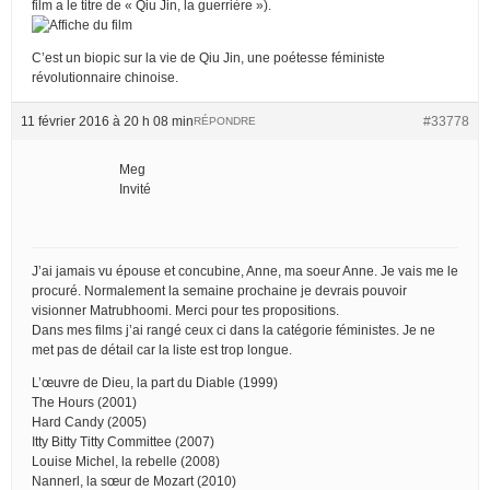
film a le titre de « Qiu Jin, la guerrière »).
C’est un biopic sur la vie de Qiu Jin, une poétesse féministe
révolutionnaire chinoise.
11 février 2016 à 20 h 08 min
#33778
RÉPONDRE
Meg
Invité
J’ai jamais vu épouse et concubine, Anne, ma soeur Anne. Je vais me le
procuré. Normalement la semaine prochaine je devrais pouvoir
visionner Matrubhoomi. Merci pour tes propositions.
Dans mes films j’ai rangé ceux ci dans la catégorie féministes. Je ne
met pas de détail car la liste est trop longue.
L’œuvre de Dieu, la part du Diable (1999)
The Hours (2001)
Hard Candy (2005)
Itty Bitty Titty Committee (2007)
Louise Michel, la rebelle (2008)
Nannerl, la sœur de Mozart (2010)