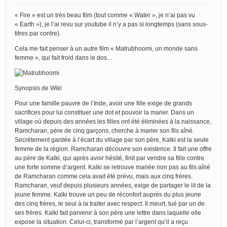
« Fire » est un très beau film (tout comme « Water », je n’ai pas vu
« Earth »), je l’ai revu sur youtube il n’y a pas si longtemps (sans sous-
titres par contre).
Cela me fait penser à un autre film « Matrubhoomi, un monde sans
femme », qui fait froid dans le dos…
Synopsis de Wiki
Pour une famille pauvre de l’Inde, avoir une fille exige de grands
sacrifices pour lui constituer une dot et pouvoir la marier. Dans un
village où depuis des années les filles ont été éliminées à la naissance,
Ramcharan, père de cinq garçons, cherche à marier son fils aîné.
Secrètement gardée à l’écart du village par son père, Kalki est la seule
femme de la région. Ramcharan découvre son existence. Il fait une offre
au père de Kalki, qui après avoir hésité, finit par vendre sa fille contre
une forte somme d’argent. Kalki se retrouve mariée non pas au fils aîné
de Ramcharan comme cela avait été prévu, mais aux cinq frères.
Ramcharan, veuf depuis plusieurs années, exige de partager le lit de la
jeune femme. Kalki trouve un peu de réconfort auprès du plus jeune
des cinq frères, le seul à la traiter avec respect. Il meurt, tué par un de
ses frères. Kalki fait parvenir à son père une lettre dans laquelle elle
expose la situation. Celui-ci, transformé par l’argent qu’il a reçu