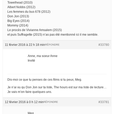
Towelhead (2010)
Albert Nobbs (2012)
Les femmes du bus 678 (2012)
Don Jon (2013)
Big Eyes (2014)
Mommy (2014)
Le procès de Vivianne Amsalem (2015)
et puis Suffragette (2015) n’as pas été mentionné ici il me semble.
11 février 2016 à 22 h 18 min
#33780
RÉPONDRE
Anne, ma soeur Anne
Invité
Dis-moi ce que tu penses de ces films si tu peux, Meg.
Je n’ai vu qu Don Jon sur ta liste, The hours est sur ma liste de lecture…
Je vais m’en faire quelques uns.
12 février 2016 à 0 h 12 min
#33781
RÉPONDRE
Meg