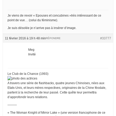
Je viens de revoir « Epouses et concubines »très intéressant de ce
point de vue… (celui du féminisme).
Je suis désolée je n’arrive pas à insérer d’image.
11 février 2016 à 19 h 48 min
#33777
RÉPONDRE
Meg
Invité
Le Club de la Chance (1993)
A travers une série de flashbacks, quatre jeunes Chinoises, nées aux
Etats-Unis, et leurs mères respectives, originaires de la Chine féodale,
partent à la recherche de leur passé. Cette quête leur permettra
d’approfondir leurs relations.
———
« The Woman Knight of Mirror Lake » (une version francophone de ce