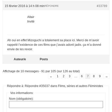
15 février 2016 à 14 h 08 min
#33789
RÉPONDRE
Altair
Invité
Ah oui en effet Mizoguchi a totalement sa place ici. Merci de m’avoir
rappelé l’existence de ces films que j’avais adoré jadis. ça m’a donné
envie de les revoir.
Auteur/e
Posts
Affichage de 10 messages - 91 par 105 (sur 126 au total)
←
1
2
3
…
6
7
8
9
→
Répondre à: Répondre #35037 dans Films, séries et autres Féministes
Vos informations:
Nom (obligatoire):