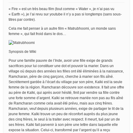
« Fire » est un très beau film (tout comme « Water », je n’ai pas vu
« Earth »), je l’ai revu sur youtube il n’y a pas si longtemps (sans sous-
titres par contre).
Cela me fait penser à un autre film « Matrubhoomi, un monde sans
femme », qui fait froid dans le dos…
Synopsis de Wiki
Pour une famille pauvre de l’Inde, avoir une fille exige de grands
sacrifices pour lui constituer une dot et pouvoir la marier. Dans un
village où depuis des années les filles ont été éliminées à la naissance,
Ramcharan, père de cinq garçons, cherche à marier son fils aîné.
Secrètement gardée à l’écart du village par son père, Kalki est la seule
femme de la région. Ramcharan découvre son existence. Il fait une offre
au père de Kalki, qui après avoir hésité, finit par vendre sa fille contre
une forte somme d’argent. Kalki se retrouve mariée non pas au fils aîné
de Ramcharan comme cela avait été prévu, mais aux cinq frères.
Ramcharan, veuf depuis plusieurs années, exige de partager le lit de la
jeune femme. Kalki trouve un peu de réconfort auprès du plus jeune
des cinq frères, le seul à la traiter avec respect. Il meurt, tué par un de
ses frères. Kalki fait parvenir à son père une lettre dans laquelle elle
expose la situation. Celui-ci, transformé par l’argent qu’il a reçu