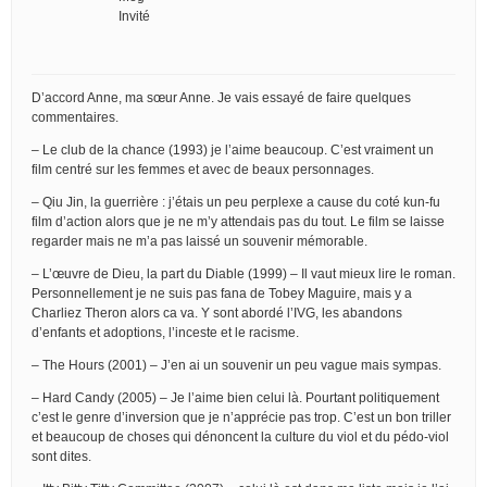
Invité
D’accord Anne, ma sœur Anne. Je vais essayé de faire quelques
commentaires.
– Le club de la chance (1993) je l’aime beaucoup. C’est vraiment un
film centré sur les femmes et avec de beaux personnages.
– Qiu Jin, la guerrière : j’étais un peu perplexe a cause du coté kun-fu
film d’action alors que je ne m’y attendais pas du tout. Le film se laisse
regarder mais ne m’a pas laissé un souvenir mémorable.
– L’œuvre de Dieu, la part du Diable (1999) – Il vaut mieux lire le roman.
Personnellement je ne suis pas fana de Tobey Maguire, mais y a
Charliez Theron alors ca va. Y sont abordé l’IVG, les abandons
d’enfants et adoptions, l’inceste et le racisme.
– The Hours (2001) – J’en ai un souvenir un peu vague mais sympas.
– Hard Candy (2005) – Je l’aime bien celui là. Pourtant politiquement
c’est le genre d’inversion que je n’apprécie pas trop. C’est un bon triller
et beaucoup de choses qui dénoncent la culture du viol et du pédo-viol
sont dites.