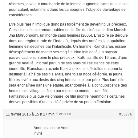
réformes, la valeur marchande de la femme augmente, sans qu’elle soit
pour autant, notamment dans les campagnes, l’objet de davantage de
considération.
Etre plus rare n’implique donc pas forcément de devenir plus précieux.
C’est ce qu’illustre remarquablement le film du cinéaste indien Manish
Jha Matrubhoomi, un monde sans femmes (2005). L’histoire se déroule
dans une région rurale de l’Inde où, depuis des années, la population
féminine est décimée par l’infanticide. Un homme, Ramcharan, essaie
désespérément de marier ses cinq fils. Non loin de là, un paysan
pauvre cache son bien le plus précieux : Kalki, sa fille de 16 ans, d’une
grande beauté. Informé par un de ses amis de l’existence de cette
jeune fille, Ramcharan achète Kalki à prix d’or, officiellement pour la
destiner à l’aîné de ses fils. Mais, une fois la noce célébrée, la jeune
fille est livrée aux désirs des cinq frères et de leur père. Plus tard, elle
sera enchaînée dans une étable, abandonnée à la concupiscence des
hommes du village, et finira par mettre au monde… une fille !
Fantastique plus que visionnaire, ce film montre néanmoins certaines
dérives possibles d’une société privée de sa portion féminine.
11 février 2016 à 15 h 27 min
#33776
RÉPONDRE
Anne, ma soeur Anne
Invité