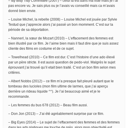
– Itty Bitty Titty Committee (2007) – celui là est dans ma liste mais je l’ai
pas encore vu. Je sais plus ou je l’avais vu conseillé mais ca m’avais
donné bien envie.
– Louise Michel, la rebelle (2008) – Louise Michel est jouée par Sylvie
Testud que j’apprecie alors j’ai passé un bon momment. C’est sur la
période de sa déportation.
– Nannerl, la sœur de Mozart (2010) – L’effacement des femmes est
bien illustré par ce film. Je l’aime bien mais il faut dire que je suis assez
cliente des films en costume et de ce sujet.
– Towelhead (2010) – Ce film est dur. C’est l’histoire d’une ado élevé
par un père stricte. Il est aussi question de pedo-viol. Malgrès le sujet
éprouvant j’ai trouvé qu’il etait bien traité. C’est un bon film selon mes
critères.
– Albert Nobbs (2012) – ce film m’a presque fait pleuré autant que le
tombeau des lucioles (mon film ultime de larmes, que j’ai aperçu
derrière un rideau liquide ^^). Je l’ai beaucoup aimé et je le
recommande.
– Les femmes du bus 678 (2012) – Beau film aussi.
– Don Jon (2013) – J’ai été agréablement surprise par ce film.
– Big Eyes (2014) – Le sujet de l’effacement des femmes et des femmes
dans les arts platiques me touche de près, alors mon objectivité est