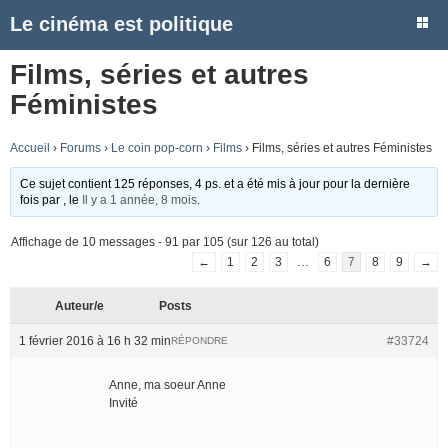
Le cinéma est politique
Films, séries et autres
Féministes
Accueil
›
Forums
›
Le coin pop-corn
›
Films
›
Films, séries et autres Féministes
Ce sujet contient 125 réponses, 4 ps. et a été mis à jour pour la dernière
fois par
, le
Il y a 1 année, 8 mois
.
Affichage de 10 messages - 91 par 105 (sur 126 au total)
←
1
2
3
…
6
7
8
9
→
Auteur/e
Posts
1 février 2016 à 16 h 32 min
#33724
RÉPONDRE
Anne, ma soeur Anne
Invité