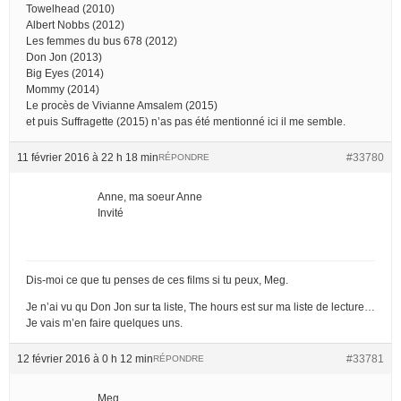
Towelhead (2010)
Albert Nobbs (2012)
Les femmes du bus 678 (2012)
Don Jon (2013)
Big Eyes (2014)
Mommy (2014)
Le procès de Vivianne Amsalem (2015)
et puis Suffragette (2015) n’as pas été mentionné ici il me semble.
11 février 2016 à 22 h 18 min
#33780
RÉPONDRE
Anne, ma soeur Anne
Invité
Dis-moi ce que tu penses de ces films si tu peux, Meg.
Je n’ai vu qu Don Jon sur ta liste, The hours est sur ma liste de lecture…
Je vais m’en faire quelques uns.
12 février 2016 à 0 h 12 min
#33781
RÉPONDRE
Meg