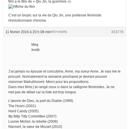
film a le titre de « Qiu Jin, la guerrière »).
C’est un biopic sur la vie de Qiu Jin, une poétesse féministe
révolutionnaire chinoise.
11 février 2016 à 20 h 08 min
#33778
RÉPONDRE
Meg
Invité
J’ai jamais vu épouse et concubine, Anne, ma soeur Anne. Je vais me le
procuré. Normalement la semaine prochaine je devrais pouvoir
visionner Matrubhoomi. Merci pour tes propositions.
Dans mes films j’ai rangé ceux ci dans la catégorie féministes. Je ne
met pas de détail car la liste est trop longue.
L’œuvre de Dieu, la part du Diable (1999)
The Hours (2001)
Hard Candy (2005)
Itty Bitty Titty Committee (2007)
Louise Michel, la rebelle (2008)
Nannerl, la sœur de Mozart (2010)