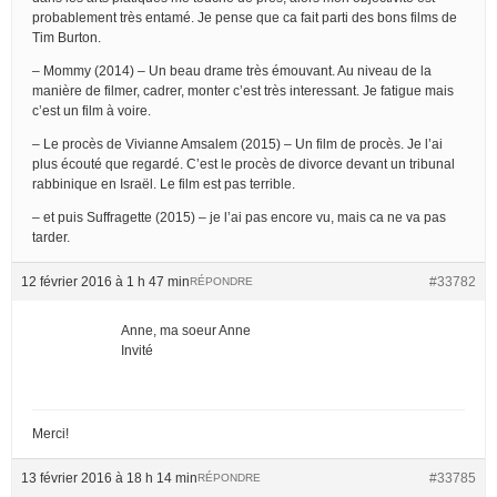
probablement très entamé. Je pense que ca fait parti des bons films de
Tim Burton.
– Mommy (2014) – Un beau drame très émouvant. Au niveau de la
manière de filmer, cadrer, monter c’est très interessant. Je fatigue mais
c’est un film à voire.
– Le procès de Vivianne Amsalem (2015) – Un film de procès. Je l’ai
plus écouté que regardé. C’est le procès de divorce devant un tribunal
rabbinique en Israël. Le film est pas terrible.
– et puis Suffragette (2015) – je l’ai pas encore vu, mais ca ne va pas
tarder.
12 février 2016 à 1 h 47 min
#33782
RÉPONDRE
Anne, ma soeur Anne
Invité
Merci!
13 février 2016 à 18 h 14 min
#33785
RÉPONDRE