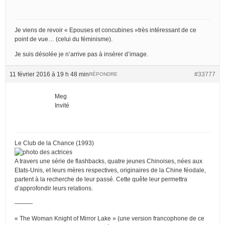
Je viens de revoir « Epouses et concubines »très intéressant de ce
point de vue… (celui du féminisme).
Je suis désolée je n’arrive pas à insérer d’image.
11 février 2016 à 19 h 48 min
#33777
RÉPONDRE
Meg
Invité
Le Club de la Chance (1993)
A travers une série de flashbacks, quatre jeunes Chinoises, nées aux
Etats-Unis, et leurs mères respectives, originaires de la Chine féodale,
partent à la recherche de leur passé. Cette quête leur permettra
d’approfondir leurs relations.
———
« The Woman Knight of Mirror Lake » (une version francophone de ce