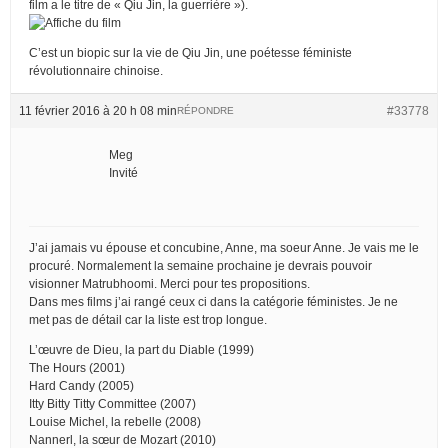
film a le titre de « Qiu Jin, la guerrière »).
C’est un biopic sur la vie de Qiu Jin, une poétesse féministe
révolutionnaire chinoise.
11 février 2016 à 20 h 08 min
#33778
RÉPONDRE
Meg
Invité
J’ai jamais vu épouse et concubine, Anne, ma soeur Anne. Je vais me le
procuré. Normalement la semaine prochaine je devrais pouvoir
visionner Matrubhoomi. Merci pour tes propositions.
Dans mes films j’ai rangé ceux ci dans la catégorie féministes. Je ne
met pas de détail car la liste est trop longue.
L’œuvre de Dieu, la part du Diable (1999)
The Hours (2001)
Hard Candy (2005)
Itty Bitty Titty Committee (2007)
Louise Michel, la rebelle (2008)
Nannerl, la sœur de Mozart (2010)