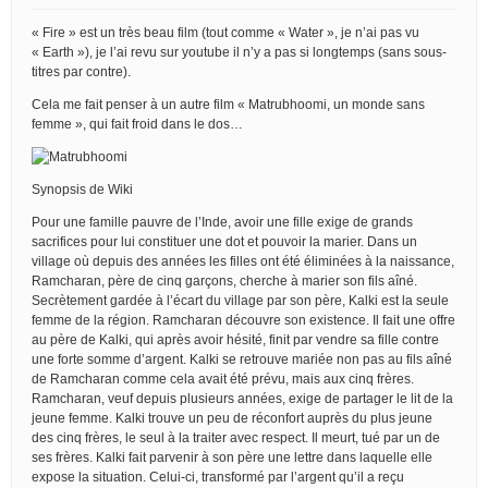
« Fire » est un très beau film (tout comme « Water », je n’ai pas vu
« Earth »), je l’ai revu sur youtube il n’y a pas si longtemps (sans sous-
titres par contre).
Cela me fait penser à un autre film « Matrubhoomi, un monde sans
femme », qui fait froid dans le dos…
Synopsis de Wiki
Pour une famille pauvre de l’Inde, avoir une fille exige de grands
sacrifices pour lui constituer une dot et pouvoir la marier. Dans un
village où depuis des années les filles ont été éliminées à la naissance,
Ramcharan, père de cinq garçons, cherche à marier son fils aîné.
Secrètement gardée à l’écart du village par son père, Kalki est la seule
femme de la région. Ramcharan découvre son existence. Il fait une offre
au père de Kalki, qui après avoir hésité, finit par vendre sa fille contre
une forte somme d’argent. Kalki se retrouve mariée non pas au fils aîné
de Ramcharan comme cela avait été prévu, mais aux cinq frères.
Ramcharan, veuf depuis plusieurs années, exige de partager le lit de la
jeune femme. Kalki trouve un peu de réconfort auprès du plus jeune
des cinq frères, le seul à la traiter avec respect. Il meurt, tué par un de
ses frères. Kalki fait parvenir à son père une lettre dans laquelle elle
expose la situation. Celui-ci, transformé par l’argent qu’il a reçu