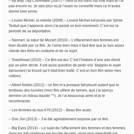
– Itty Bitty Titty Committee (2007) – celui là est dans ma liste mais je l’ai
pas encore vu. Je sais plus ou je l’avais vu conseillé mais ca m’avais
donné bien envie.
– Louise Michel, la rebelle (2008) – Louise Michel est jouée par Sylvie
Testud que j’apprecie alors j’ai passé un bon momment. C’est sur la
période de sa déportation.
– Nannerl, la sœur de Mozart (2010) – L’effacement des femmes est
bien illustré par ce film. Je l’aime bien mais il faut dire que je suis assez
cliente des films en costume et de ce sujet.
– Towelhead (2010) – Ce film est dur. C’est l’histoire d’une ado élevé
par un père stricte. Il est aussi question de pedo-viol. Malgrès le sujet
éprouvant j’ai trouvé qu’il etait bien traité. C’est un bon film selon mes
critères.
– Albert Nobbs (2012) – ce film m’a presque fait pleuré autant que le
tombeau des lucioles (mon film ultime de larmes, que j’ai aperçu
derrière un rideau liquide ^^). Je l’ai beaucoup aimé et je le
recommande.
– Les femmes du bus 678 (2012) – Beau film aussi.
– Don Jon (2013) – J’ai été agréablement surprise par ce film.
– Big Eyes (2014) – Le sujet de l’effacement des femmes et des femmes
dans les arts platiques me touche de près, alors mon objectivité est