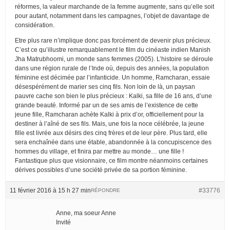
réformes, la valeur marchande de la femme augmente, sans qu’elle soit
pour autant, notamment dans les campagnes, l’objet de davantage de
considération.
Etre plus rare n’implique donc pas forcément de devenir plus précieux.
C’est ce qu’illustre remarquablement le film du cinéaste indien Manish
Jha Matrubhoomi, un monde sans femmes (2005). L’histoire se déroule
dans une région rurale de l’Inde où, depuis des années, la population
féminine est décimée par l’infanticide. Un homme, Ramcharan, essaie
désespérément de marier ses cinq fils. Non loin de là, un paysan
pauvre cache son bien le plus précieux : Kalki, sa fille de 16 ans, d’une
grande beauté. Informé par un de ses amis de l’existence de cette
jeune fille, Ramcharan achète Kalki à prix d’or, officiellement pour la
destiner à l’aîné de ses fils. Mais, une fois la noce célébrée, la jeune
fille est livrée aux désirs des cinq frères et de leur père. Plus tard, elle
sera enchaînée dans une étable, abandonnée à la concupiscence des
hommes du village, et finira par mettre au monde… une fille !
Fantastique plus que visionnaire, ce film montre néanmoins certaines
dérives possibles d’une société privée de sa portion féminine.
11 février 2016 à 15 h 27 min
#33776
RÉPONDRE
Anne, ma soeur Anne
Invité