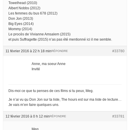
Towelhead (2010)
Albert Nobbs (2012)
Les femmes du bus 678 (2012)
Don Jon (2013)
Big Eyes (2014)
Mommy (2014)
Le procès de Vivianne Amsalem (2015)
et puis Suffragette (2015) n’as pas été mentionné ici il me semble.
11 février 2016 à 22 h 18 min
#33780
RÉPONDRE
Anne, ma soeur Anne
Invité
Dis-moi ce que tu penses de ces films si tu peux, Meg.
Je n’ai vu qu Don Jon sur ta liste, The hours est sur ma liste de lecture…
Je vais m’en faire quelques uns.
12 février 2016 à 0 h 12 min
#33781
RÉPONDRE
Meg