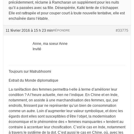
précédemment, réclame à Ramcharan un supplément pour les nuits
qu’il a passées avec sa fille. Désespérée, Kalki tente de s’échapper.
Elle est rattrapée et pour couper court à toute nouvelle tentative, elle est
enchaînée dans l’étable.
11 février 2016 à 15 h 23 min
#33775
RÉPONDRE
Anne, ma soeur Anne
Invité
Toujours sur Matrubhoomi
Extrait du Monde diplomatique
La raréfaction des femmes permettra-t-elle à terme d’améliorer leur
condition ? A l’heure actuelle, rien ne l’indique. En Chine et en Inde,
notamment, on assiste à une marchandisation des femmes, qui, par
endroits, finissent par ne représenter qu’un bien de consommation
comme un autre. Loin d’augmenter leur valeur symbolique, et donc les
égards dont elles sont susceptibles d’être l’objet, la modernisation
économique et le phénomène des « femmes manquantes » tendent au
contraire à accentuer leur chosification. C’est le cas en Inde, notamment
à travers le système de la dot. C’est aussi le cas en Chine, où, avec les