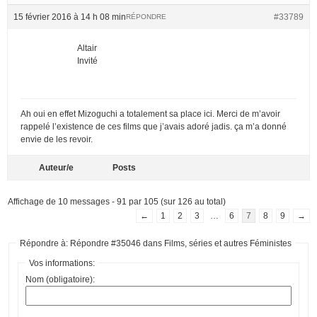
15 février 2016 à 14 h 08 min
#33789
RÉPONDRE
Altair
Invité
Ah oui en effet Mizoguchi a totalement sa place ici. Merci de m’avoir
rappelé l’existence de ces films que j’avais adoré jadis. ça m’a donné
envie de les revoir.
Auteur/e
Posts
Affichage de 10 messages - 91 par 105 (sur 126 au total)
←
1
2
3
…
6
7
8
9
→
Répondre à: Répondre #35046 dans Films, séries et autres Féministes
Vos informations:
Nom (obligatoire):