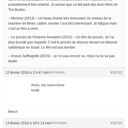
probablement très entamé. Je pense que ca fait parti des bons films de
Tim Burton.
– Mommy (2014) – Un beau drame très émouvant. Au niveau de la
manière de filmer, cadrer, monter c’est très interessant. Je fatigue mais
c’est un film à voire.
– Le procès de Vivianne Amsalem (2015) – Un film de procès. Je l’ai
plus écouté que regardé. C’est le procès de divorce devant un tribunal
rabbinique en Israël. Le film est pas terrible.
– et puis Suffragette (2015) – je l’ai pas encore vu, mais ca ne va pas
tarder.
12 février 2016 à 1 h 47 min
#33782
RÉPONDRE
Anne, ma soeur Anne
Invité
Merci!
13 février 2016 à 18 h 14 min
#33785
RÉPONDRE