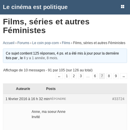
Le cinéma est politique
Films, séries et autres
Féministes
Accueil
›
Forums
›
Le coin pop-corn
›
Films
›
Films, séries et autres Féministes
Ce sujet contient 125 réponses, 4 ps. et a été mis à jour pour la dernière
fois par
, le
Il y a 1 année, 8 mois
.
Affichage de 10 messages - 91 par 105 (sur 126 au total)
←
1
2
3
…
6
7
8
9
→
Auteur/e
Posts
1 février 2016 à 16 h 32 min
#33724
RÉPONDRE
Anne, ma soeur Anne
Invité