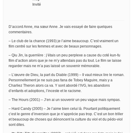
Invité
D’accord Anne, ma sœur Anne. Je vais essayé de faire quelques
commentaires.
– Le club de la chance (1993) je l’aime beaucoup. C’est vraiment un
film centré sur les femmes et avec de beaux personnages.
– Qiu Jin, la guerrière : j’étais un peu perplexe a cause du coté kun-fu
film d’action alors que je ne m’y attendais pas du tout. Le film se laisse
regarder mais ne m’a pas laissé un souvenir mémorable.
– L’œuvre de Dieu, la part du Diable (1999) – Il vaut mieux lire le roman.
Personnellement je ne suis pas fana de Tobey Maguire, mais y a
Charliez Theron alors ca va. Y sont abordé l’IVG, les abandons
d’enfants et adoptions, l’inceste et le racisme.
– The Hours (2001) – J’en ai un souvenir un peu vague mais sympas.
– Hard Candy (2005) – Je l’aime bien celui là. Pourtant politiquement
c’est le genre d’inversion que je n’apprécie pas trop. C’est un bon triller
et beaucoup de choses qui dénoncent la culture du viol et du pédo-viol
sont dites.