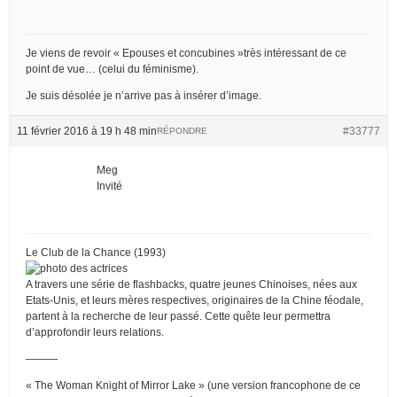
Je viens de revoir « Epouses et concubines »très intéressant de ce
point de vue… (celui du féminisme).
Je suis désolée je n’arrive pas à insérer d’image.
11 février 2016 à 19 h 48 min
#33777
RÉPONDRE
Meg
Invité
Le Club de la Chance (1993)
A travers une série de flashbacks, quatre jeunes Chinoises, nées aux
Etats-Unis, et leurs mères respectives, originaires de la Chine féodale,
partent à la recherche de leur passé. Cette quête leur permettra
d’approfondir leurs relations.
———
« The Woman Knight of Mirror Lake » (une version francophone de ce