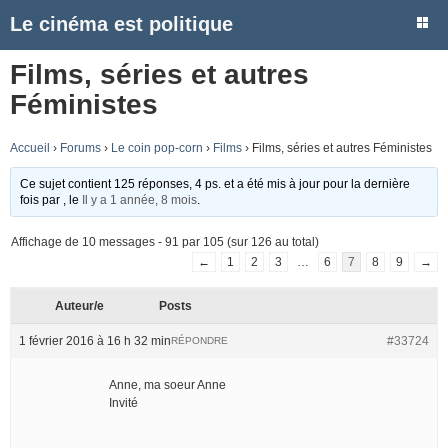
Le cinéma est politique
Films, séries et autres
Féministes
Accueil
›
Forums
›
Le coin pop-corn
›
Films
›
Films, séries et autres Féministes
Ce sujet contient 125 réponses, 4 ps. et a été mis à jour pour la dernière
fois par
, le
Il y a 1 année, 8 mois
.
Affichage de 10 messages - 91 par 105 (sur 126 au total)
←
1
2
3
…
6
7
8
9
→
Auteur/e
Posts
1 février 2016 à 16 h 32 min
#33724
RÉPONDRE
Anne, ma soeur Anne
Invité