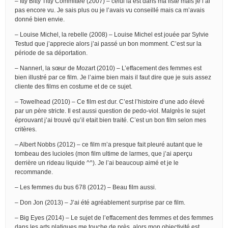
– Itty Bitty Titty Committee (2007) – celui là est dans ma liste mais je l’ai
pas encore vu. Je sais plus ou je l’avais vu conseillé mais ca m’avais
donné bien envie.
– Louise Michel, la rebelle (2008) – Louise Michel est jouée par Sylvie
Testud que j’apprecie alors j’ai passé un bon momment. C’est sur la
période de sa déportation.
– Nannerl, la sœur de Mozart (2010) – L’effacement des femmes est
bien illustré par ce film. Je l’aime bien mais il faut dire que je suis assez
cliente des films en costume et de ce sujet.
– Towelhead (2010) – Ce film est dur. C’est l’histoire d’une ado élevé
par un père stricte. Il est aussi question de pedo-viol. Malgrès le sujet
éprouvant j’ai trouvé qu’il etait bien traité. C’est un bon film selon mes
critères.
– Albert Nobbs (2012) – ce film m’a presque fait pleuré autant que le
tombeau des lucioles (mon film ultime de larmes, que j’ai aperçu
derrière un rideau liquide ^^). Je l’ai beaucoup aimé et je le
recommande.
– Les femmes du bus 678 (2012) – Beau film aussi.
– Don Jon (2013) – J’ai été agréablement surprise par ce film.
– Big Eyes (2014) – Le sujet de l’effacement des femmes et des femmes
dans les arts platiques me touche de près, alors mon objectivité est