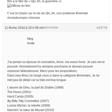
film a le titre de « Qiu Jin, la guerrière »).
C’est un biopic sur la vie de Qiu Jin, une poétesse féministe
révolutionnaire chinoise.
11 février 2016 à 20 h 08 min
#33778
RÉPONDRE
Meg
Invité
J’ai jamais vu épouse et concubine, Anne, ma soeur Anne. Je vais me le
procuré. Normalement la semaine prochaine je devrais pouvoir
visionner Matrubhoomi. Merci pour tes propositions.
Dans mes films j’ai rangé ceux ci dans la catégorie féministes. Je ne
met pas de détail car la liste est trop longue.
L’œuvre de Dieu, la part du Diable (1999)
The Hours (2001)
Hard Candy (2005)
Itty Bitty Titty Committee (2007)
Louise Michel, la rebelle (2008)
Nannerl, la sœur de Mozart (2010)