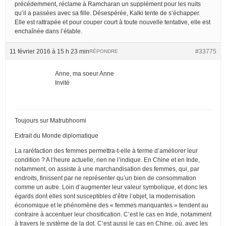
précédemment, réclame à Ramcharan un supplément pour les nuits
qu’il a passées avec sa fille. Désespérée, Kalki tente de s’échapper.
Elle est rattrapée et pour couper court à toute nouvelle tentative, elle est
enchaînée dans l’étable.
11 février 2016 à 15 h 23 min
#33775
RÉPONDRE
Anne, ma soeur Anne
Invité
Toujours sur Matrubhoomi
Extrait du Monde diplomatique
La raréfaction des femmes permettra-t-elle à terme d’améliorer leur
condition ? A l’heure actuelle, rien ne l’indique. En Chine et en Inde,
notamment, on assiste à une marchandisation des femmes, qui, par
endroits, finissent par ne représenter qu’un bien de consommation
comme un autre. Loin d’augmenter leur valeur symbolique, et donc les
égards dont elles sont susceptibles d’être l’objet, la modernisation
économique et le phénomène des « femmes manquantes » tendent au
contraire à accentuer leur chosification. C’est le cas en Inde, notamment
à travers le système de la dot. C’est aussi le cas en Chine, où, avec les