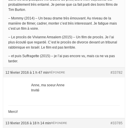
probablement très entamé. Je pense que ca fait parti des bons films de
Tim Burton.
– Mommy (2014) – Un beau drame très émouvant. Au niveau de la
manière de filmer, cadrer, monter c’est très interessant. Je fatigue mais
c’est un film à voire.
– Le procès de Vivianne Amsalem (2015) – Un film de procès. Je l’ai
plus écouté que regardé. C’est le procès de divorce devant un tribunal
rabbinique en Israël. Le film est pas terrible.
– et puis Suffragette (2015) – je l’ai pas encore vu, mais ca ne va pas
tarder.
12 février 2016 à 1 h 47 min
#33782
RÉPONDRE
Anne, ma soeur Anne
Invité
Merci!
13 février 2016 à 18 h 14 min
#33785
RÉPONDRE