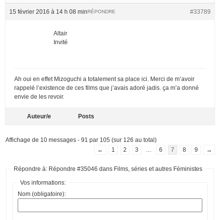
15 février 2016 à 14 h 08 min
#33789
RÉPONDRE
Altair
Invité
Ah oui en effet Mizoguchi a totalement sa place ici. Merci de m’avoir
rappelé l’existence de ces films que j’avais adoré jadis. ça m’a donné
envie de les revoir.
Auteur/e
Posts
Affichage de 10 messages - 91 par 105 (sur 126 au total)
←
1
2
3
…
6
7
8
9
→
Répondre à: Répondre #35046 dans Films, séries et autres Féministes
Vos informations:
Nom (obligatoire):