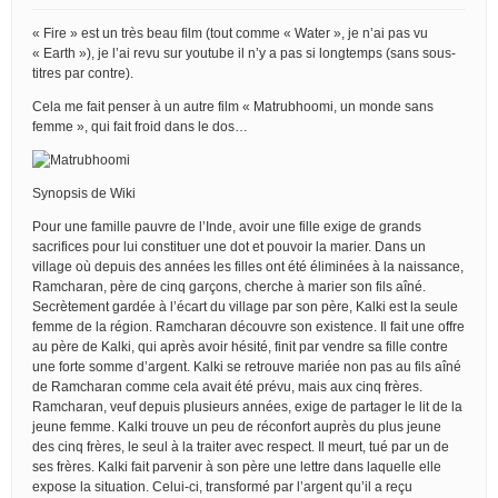
« Fire » est un très beau film (tout comme « Water », je n’ai pas vu
« Earth »), je l’ai revu sur youtube il n’y a pas si longtemps (sans sous-
titres par contre).
Cela me fait penser à un autre film « Matrubhoomi, un monde sans
femme », qui fait froid dans le dos…
Synopsis de Wiki
Pour une famille pauvre de l’Inde, avoir une fille exige de grands
sacrifices pour lui constituer une dot et pouvoir la marier. Dans un
village où depuis des années les filles ont été éliminées à la naissance,
Ramcharan, père de cinq garçons, cherche à marier son fils aîné.
Secrètement gardée à l’écart du village par son père, Kalki est la seule
femme de la région. Ramcharan découvre son existence. Il fait une offre
au père de Kalki, qui après avoir hésité, finit par vendre sa fille contre
une forte somme d’argent. Kalki se retrouve mariée non pas au fils aîné
de Ramcharan comme cela avait été prévu, mais aux cinq frères.
Ramcharan, veuf depuis plusieurs années, exige de partager le lit de la
jeune femme. Kalki trouve un peu de réconfort auprès du plus jeune
des cinq frères, le seul à la traiter avec respect. Il meurt, tué par un de
ses frères. Kalki fait parvenir à son père une lettre dans laquelle elle
expose la situation. Celui-ci, transformé par l’argent qu’il a reçu