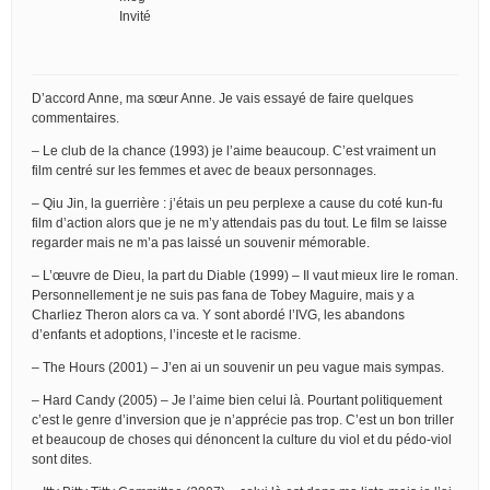
Invité
D’accord Anne, ma sœur Anne. Je vais essayé de faire quelques
commentaires.
– Le club de la chance (1993) je l’aime beaucoup. C’est vraiment un
film centré sur les femmes et avec de beaux personnages.
– Qiu Jin, la guerrière : j’étais un peu perplexe a cause du coté kun-fu
film d’action alors que je ne m’y attendais pas du tout. Le film se laisse
regarder mais ne m’a pas laissé un souvenir mémorable.
– L’œuvre de Dieu, la part du Diable (1999) – Il vaut mieux lire le roman.
Personnellement je ne suis pas fana de Tobey Maguire, mais y a
Charliez Theron alors ca va. Y sont abordé l’IVG, les abandons
d’enfants et adoptions, l’inceste et le racisme.
– The Hours (2001) – J’en ai un souvenir un peu vague mais sympas.
– Hard Candy (2005) – Je l’aime bien celui là. Pourtant politiquement
c’est le genre d’inversion que je n’apprécie pas trop. C’est un bon triller
et beaucoup de choses qui dénoncent la culture du viol et du pédo-viol
sont dites.