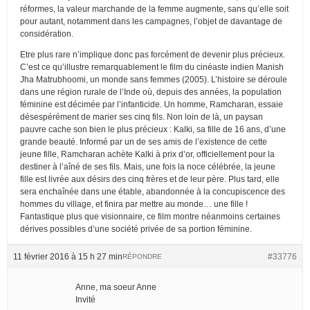
réformes, la valeur marchande de la femme augmente, sans qu’elle soit
pour autant, notamment dans les campagnes, l’objet de davantage de
considération.
Etre plus rare n’implique donc pas forcément de devenir plus précieux.
C’est ce qu’illustre remarquablement le film du cinéaste indien Manish
Jha Matrubhoomi, un monde sans femmes (2005). L’histoire se déroule
dans une région rurale de l’Inde où, depuis des années, la population
féminine est décimée par l’infanticide. Un homme, Ramcharan, essaie
désespérément de marier ses cinq fils. Non loin de là, un paysan
pauvre cache son bien le plus précieux : Kalki, sa fille de 16 ans, d’une
grande beauté. Informé par un de ses amis de l’existence de cette
jeune fille, Ramcharan achète Kalki à prix d’or, officiellement pour la
destiner à l’aîné de ses fils. Mais, une fois la noce célébrée, la jeune
fille est livrée aux désirs des cinq frères et de leur père. Plus tard, elle
sera enchaînée dans une étable, abandonnée à la concupiscence des
hommes du village, et finira par mettre au monde… une fille !
Fantastique plus que visionnaire, ce film montre néanmoins certaines
dérives possibles d’une société privée de sa portion féminine.
11 février 2016 à 15 h 27 min
#33776
RÉPONDRE
Anne, ma soeur Anne
Invité