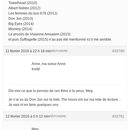
Towelhead (2010)
Albert Nobbs (2012)
Les femmes du bus 678 (2012)
Don Jon (2013)
Big Eyes (2014)
Mommy (2014)
Le procès de Vivianne Amsalem (2015)
et puis Suffragette (2015) n’as pas été mentionné ici il me semble.
11 février 2016 à 22 h 18 min
#33780
RÉPONDRE
Anne, ma soeur Anne
Invité
Dis-moi ce que tu penses de ces films si tu peux, Meg.
Je n’ai vu qu Don Jon sur ta liste, The hours est sur ma liste de lecture…
Je vais m’en faire quelques uns.
12 février 2016 à 0 h 12 min
#33781
RÉPONDRE
Meg