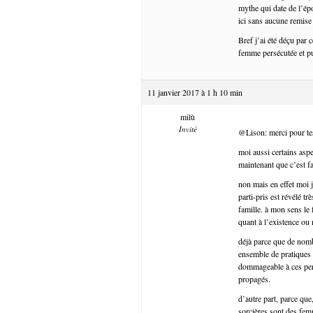
mythe qui date de l’ép
ici sans aucune remise
Bref j’ai été déçu par 
femme persécutée et pu
11 janvier 2017 à 1 h 10 min
milù
Invité
@Lison: merci pour te
moi aussi certains aspe
maintenant que c’est 
non mais en effet moi 
parti-pris est révélé tr
famille. à mon sens le 
quant à l’existence ou 
déjà parce que de nomb
ensemble de pratiques (
dommageable à ces pers
propagés.
d’autre part, parce que
sorcières sont des fem