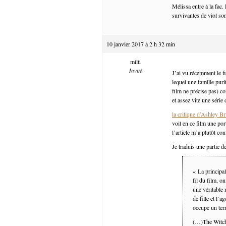
Mélissa entre à la fac. 
survivantes de viol son
10 janvier 2017 à 2 h 32 min
milù
Invité
J’ai vu récemment le f
lequel une famille puri
film ne précise pas) co
et assez vite une série 
la critique d’Ashley B
voit en ce film une por
l’article m’a plutôt co
Je traduis une partie de
« La principal
fil du film, o
une véritable 
de fille et l’a
occupe un terr
(…)The Witch 