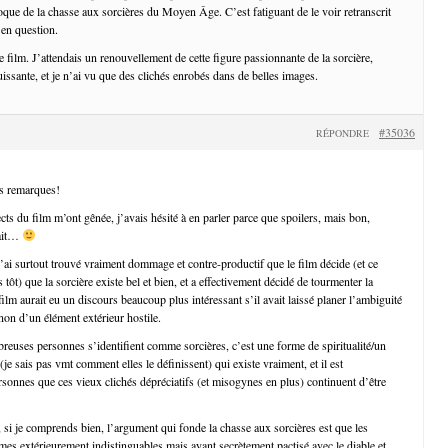
oque de la chasse aux sorcières du Moyen Âge. C’est fatiguant de le voir retranscrit
 en question.
ce film. J’attendais un renouvellement de cette figure passionnante de la sorcière,
issante, et je n’ai vu que des clichés enrobés dans de belles images.
#35036
RÉPONDRE
s remarques!
cts du film m’ont gênée, j’avais hésité à en parler parce que spoilers, mais bon,
fait…
j’ai surtout trouvé vraiment dommage et contre-productif que le film décide (et ce
ès tôt) que la sorcière existe bel et bien, et a effectivement décidé de tourmenter la
film aurait eu un discours beaucoup plus intéressant s’il avait laissé planer l’ambiguité
non d’un élément extérieur hostile.
reuses personnes s’identifient comme sorcières, c’est une forme de spiritualité/un
je sais pas vmt comment elles le définissent) qui existe vraiment, et il est
onnes que ces vieux clichés dépréciatifs (et misogynes en plus) continuent d’être
, si je comprends bien, l’argument qui fonde la chasse aux sorcières est que les
mes extérieurement indistinguables mais ayant secrètement pactisé avec le diable et