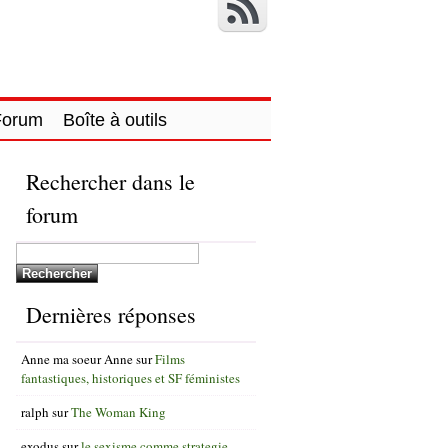
Forum
Boîte à outils
Rechercher dans le
forum
Dernières réponses
Anne ma soeur Anne
sur
Films
fantastiques, historiques et SF féministes
ralph
sur
The Woman King
exodus
sur
le sexisme comme strategie