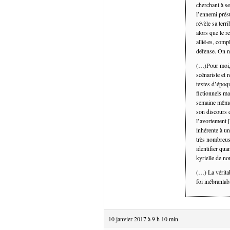
cherchant à se
l’ennemi prés
révèle sa terr
alors que le r
allié·es, comp
défense. On n
(…)Pour moi, l
scénariste et 
textes d’époqu
fictionnels ma
semaine même 
son discours 
l’avortement [
inhérente à u
très nombreuse
identifier qua
kyrielle de no
(…) La véritab
foi inébranlab
10 janvier 2017 à 9 h 10 min