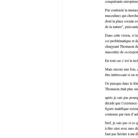
conquérante européenne,
Par contraste la menace
masculine) qui cherche
dont la place sociale e
de la nature”, puissant
Dans cette vision, si la
soi
problématique et de
chargeant Thomasin de 
masculin) de sa respons
En tout cas c’est la le
Mais encore une fois, c
être intéressant si on 
Or puisque dans le fil
Thomasin était plus un
après je sais pas pourq
décidé que l’existence 
figure maléfique exista
soutenue par rien d’a
bref, je sais pas si ce 
à être sûre avec mes d
faut pas hésiter à me 