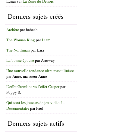
Lunar
sur
La Zone du Dehors
Derniers sujets créés
Archère
par
babach
The Woman King
par
Liam
The Northman
par
Lara
La bonne épouse
par
Arroway
Une nouvelle tendance ultra masculiniste
par
Anne, ma soeur Anne
L’effet Gremlins vs l’effet Casper
par
Poppy S.
Qui sont les joueurs de jeu vidéo ? –
Documentaire
par
Paul
Derniers sujets actifs