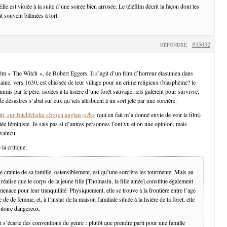
Elle est violée à la suite d’une soirée bien arrosée. Le téléfilm décrit la façon dont les
t souvent blâmées à tort.
#35032
RÉPONDRE
ilm « The Witch », de Robert Eggers. Il s’agit d’un film d’horreur étasunien dans
taine, vers 1630, est chassée de leur village pour un crime religieux (blasphème? le
mmis par le père. isolées à la lisière d’une forêt sauvage, iels galèrent pour survivre,
de désastres s’abat sur eux qu’iels attribuent à un sort jeté par une sorcière.
ritt, sur BitchMedia <b>(en anglais)</b>
(qui en fait m’a donné envie de voir le film)
tée féministe. Je sais pas si d’autres personnes l’ont vu et on une opinion, mais
nvaincu.
 la critique:
e crainte de sa famille, ostensiblement, est qu’une sorcière les tourmente. Mais au
n réalise que le corps de la jeune fille [Thomasin, la fille ainée] constitue également
menace pour leur tranquillité. Physiquement, elle se trouve à la frontière entre l’age
ge de de femme, et, à l’instar de la maison familiale située à la lisière de la foret, elle
itoire dangereux.
s’écarte des conventions du genre : plutôt que prendre parti pour une famille