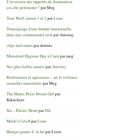
L’inversion des rapports de domination
est-elle pertinente ?
par
Meg
Teen Wolf, saison 1 et 2
par
Liam
Témoignage d'une femme transexuelle
dans une communauté tech
par
Arroway
clips mal-aimés
par
derrida
Menstrual Hygiene Day à Caen
par
meg
Nos plus belles années
par
Arroway
Réalisateurs et agresseurs – art et violence
sexuelles masculines
par
Meg
The Manic Pixie Dream Girl
par
Kikuchiyo
Sia – Elastic Heart
par
Eld
Meek's Cutoff
par
Liam
Hunger games 4: la fin
par
Lison