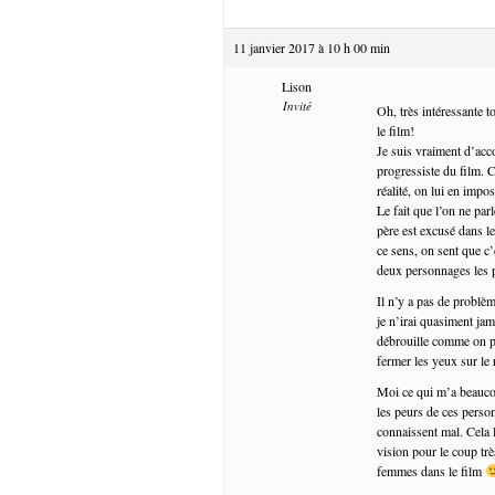
11 janvier 2017 à 10 h 00 min
Lison
Invité
Oh, très intéressante 
le film!
Je suis vraiment d’accor
progressiste du film. C’
réalité, on lui en impo
Le fait que l’on ne par
père est excusé dans le
ce sens, on sent que c
deux personnages les p
Il n’y a pas de problè
je n’irai quasiment jam
débrouille comme on pe
fermer les yeux sur le 
Moi ce qui m’a beaucou
les peurs de ces person
connaissent mal. Cela 
vision pour le coup tr
femmes dans le film