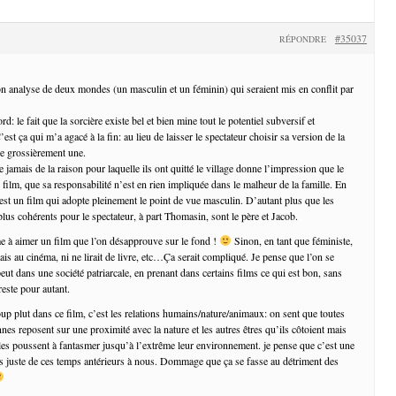
#35037
RÉPONDRE
ton analyse de deux mondes (un masculin et un féminin) qui seraient mis en conflit par
d: le fait que la sorcière existe bel et bien mine tout le potentiel subversif et
est ça qui m’a agacé à la fin: au lieu de laisser le spectateur choisir sa version de la
se grossièrement une.
le jamais de la raison pour laquelle ils ont quitté le village donne l’impression que le
 film, que sa responsabilité n’est en rien impliquée dans le malheur de la famille. En
’est un film qui adopte pleinement le point de vue masculin. D’autant plus que les
lus cohérents pour le spectateur, à part Thomasin, sont le père et Jacob.
me à aimer un film que l’on désapprouve sur le fond !
Sinon, en tant que féministe,
ais au cinéma, ni ne lirait de livre, etc…Ça serait compliqué. Je pense que l’on se
ut dans une société patriarcale, en prenant dans certains films ce qui est bon, sans
reste pour autant.
p plut dans ce film, c’est les relations humains/nature/animaux: on sent que toutes
nes reposent sur une proximité avec la nature et les autres êtres qu’ils côtoient mais
les poussent à fantasmer jusqu’à l’extrême leur environnement. je pense que c’est une
ès juste de ces temps antérieurs à nous. Dommage que ça se fasse au détriment des