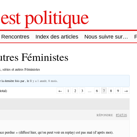
est politique
Rencontres
Index des articles
Nous suivre sur…
autres Féministes
, séries et autres Féministes
 la dernière fois par
, le
Il y a 1 année, 8 mois
.
otal)
←
1
2
3
…
6
7
8
9
→
#34516
RÉPONDRE
ce perdue » (diffusé hier, qu’on peut voir en replay) est pas mal (d’après moi).