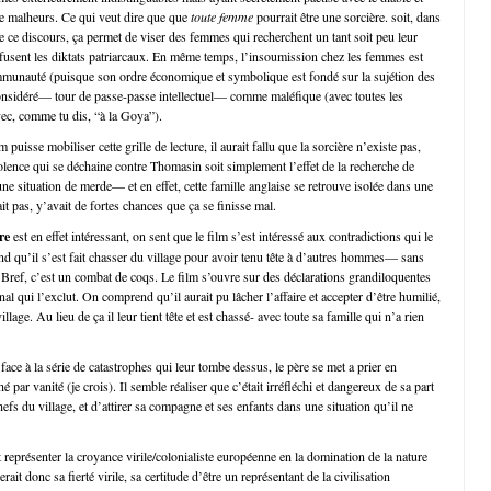
de malheurs. Ce qui veut dire que que
toute femme
pourrait être une sorcière. soit, dans
de ce discours, ça permet de viser des femmes qui recherchent un tant soit peu leur
fusent les diktats patriarcaux. En même temps, l’insoumission chez les femmes est
mmunauté (puisque son ordre économique et symbolique est fondé sur la sujétion des
onsidéré— tour de passe-passe intellectuel— comme maléfique (avec toutes les
vec, comme tu dis, “à la Goya”).
 puisse mobiliser cette grille de lecture, il aurait fallu que la sorcière n’existe pas,
iolence qui se déchaine contre Thomasin soit simplement l’effet de la recherche de
ne situation de merde— et en effet, cette famille anglaise se retrouve isolée dans une
it pas, y’avait de fortes chances que ça se finisse mal.
re
est en effet intéressant, on sent que le film s’est intéressé aux contradictions qui le
d qu’il s’est fait chasser du village pour avoir tenu tête à d’autres hommes— sans
 Bref, c’est un combat de coqs. Le film s’ouvre sur des déclarations grandiloquentes
unal qui l’exclut. On comprend qu’il aurait pu lâcher l’affaire et accepter d’être humilié,
village. Au lieu de ça il leur tient tête et est chassé- avec toute sa famille qui n’a rien
ce à la série de catastrophes qui leur tombe dessus, le père se met a prier en
 par vanité (je crois). Il semble réaliser que c’était irréfléchi et dangereux de sa part
chefs du village, et d’attirer sa compagne et ses enfants dans une situation qu’il ne
 représenter la croyance virile/colonialiste européenne en la domination de la nature
serait donc sa fierté virile, sa certitude d’être un représentant de la civilisation