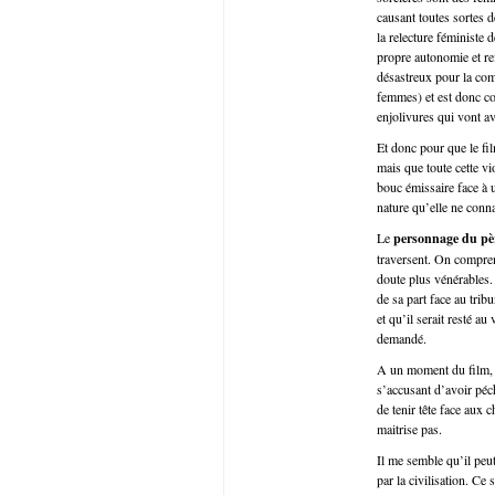
causant toutes sortes 
la relecture féministe 
propre autonomie et re
désastreux pour la co
femmes) et est donc c
enjolivures qui vont a
Et donc pour que le film
mais que toute cette v
bouc émissaire face à u
nature qu’elle ne conna
Le
personnage du pè
traversent. On compren
doute plus vénérables.
de sa part face au trib
et qu’il serait resté au 
demandé.
A un moment du film, fa
s’accusant d’avoir péché
de tenir tête face aux 
maitrise pas.
Il me semble qu’il peut
par la civilisation. Ce 