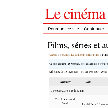
Le cinéma 
Pourquoi ce site
Contribuer
Films, séries et 
Accueil
›
Forums
›
Le coin pop-corn
›
Films
›
Films
Ce sujet contient 125 réponses, 4 ps. et a été mis à jour pour
Affichage de 15 messages - 91 par 105 (sur 126 au t
Auteur/e
Posts
9 octobre 2016 à 16 h 47 min
Miss Understood
Invité
Le téléfilm « L’innocen