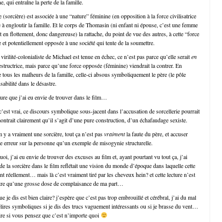
 qui entraîne la perte de la famille.
 (sorcière) est associée à une “nature” féminine (en opposition à la force civilisatrice
 à engloutir la famille. Et le corps de Thomasin (ni enfant ni épouse, c’est une femme
st en flottement, donc dangereuse) la rattache, du point de vue des autres, à cette “force
e et potentiellement opposée à une société qui tente de la soumettre.
 virilité-colonialiste de Michael est tenue en échec, ce n’est pas parce qu’elle serait
en
structrice, mais parce qu’une force opposée (féminine) viendrait la contrer. En
tous les malheurs de la famille, celle-ci absous symboliquement le père (le pôle
abilité dans le désastre.
cture que j’ai eu envie de trouver dans le film…
’est vrai, ce discours symbolique sous-jacent dans l’accusation de sorcellerie pourrait
montrait clairement qu’il s’agit d’une pure construction, d’un échafaudage sexiste.
m y a vraiment une sorcière, tout ça n’est pas
vraiment
la faute du père, et accuser
e erreur sur la personne qu’un exemple de misogynie structurelle.
uoi, j’ai eu envie de trouver des excuses au film et, ayant pourtant vu tout ça, j’ai
de la sorcière dans le film reflétait une vision du monde d’époque dans laquelle cette
nt réellement… mais là c’est vraiment tiré par les cheveux hein? et cette lecture n’est
utre qu’une grosse dose de complaisance de ma part…
que je dis est bien claire? j’espère que c’est pas trop embrouillé et cérébral, j’ai du mal
élires symboliques si je dis des trucs vaguement intéressants ou si je brasse du vent…
dire si vous pensez que c’est n’importe quoi