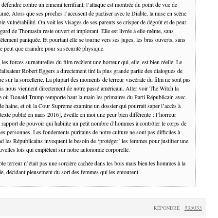
 défendre contre un ennemi terrifiant, l’attaque est montrée du point de vue de
umé. Alors que ses proches l’accusent de pactiser avec le Diable, la mise en scène
ible vulnérabilité. On voit les visages de ses parents se crisper de dégoût et de peur
egard de Thomasin reste ouvert et implorant. Elle est livrée à elle-même, sans
lètement paniquée. Et pourtant elle se tourne vers ses juges, les bras ouverts, sans
e peut que craindre pour sa sécurité physique.
es forces surnaturelles du film recèlent une horreur qui, elle, est bien réelle. Le
réalisateur Robert Eggers a directement tiré la plus grande partie des dialogues de
e sur la sorcellerie. La plupart des moments de terreur viscérale du film ne sont pas
is nous viennent directement de notre passé américain. Aller voir The Witch la
où Donald Trump remporte haut la main les primaires du Parti Républicain avec
de haine, et où la Cour Supreme examine un dossier qui pourrait saper l’accès à
texte publié en mars 2016], éveille en moi une peur bien différente : l’horreur
n rapport de pouvoir qui habilite un petit nombre d’hommes à contrôler le corps de
s personnes. Les fondements puritains de notre culture ne sont pas difficiles à
nd les Républicains invoquent le besoin de ‘protéger’ les femmes pour justifier une
uvelles lois qui empiètent sur notre autonomie corporelle.
le terreur n’était pas une sorcière cachée dans les bois mais bien les hommes à la
le, décidant pieusement du sort des femmes qui les entourent.
#35033
RÉPONDRE