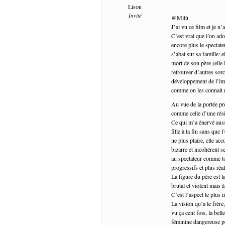
Lison
Invité
@Milù
J’ai vu ce film et je n’
C’est vrai que l’on ad
encore plus le spectate
s’abat sur sa famille: e
mort de son père (elle l
retrouver d’autres sorci
développement de l’imag
comme on les connait 
Au vue de la portée pro
comme celle d’une résis
Ce qui m’a énervé aussi
fille à la fin sans qu
ne plus plaire, elle ac
bizarre et incohérent s
au spectateur comme to
progressifs et plus réal
La figure du père est 
brutal et violent mais
C’est l’aspect le plus 
La vision qu’a le frè
vu ça cent fois, la bel
féminine dangereuse po