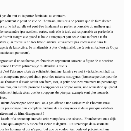
ai pas du tout vu la portée féministe, au contraire.
opte souvent le point de vue de Thomasin, mais cela ne permet que de faire douter
ur sur le fait qu’elle est peut-être finalement en partie responsable du malheur qui
lle tue sa mère (par accident, certes, mais elle la tue), est responsable en partie de la
e distrait malgré elle quand le bouc l’attaque) et part seule dans la forêt à la fin
ères (j’ai trouvé la fin très bête d’ailleurs, et vraiment pas intéressante dans le
erie de la sorcière. Je m’attendais à plus d’originalité, pas à voir un tableau de Goya
maintenant par coeur).
gressiste d’un tel thème (les féministes reprennent souvent la figure de la sorcière
tance à l’ordre patriarcal) je m’attendais à mieux.
 c’est l’absence totale de solidarité féminine: la mère se met à véritablement haïr sa
e l’on comprenne pourquoi sinon pour des raisons misogynes (jeunesse perdue, peur de
cuse Thomasin d’avoir séduit son frère, etc), la petite soeur est vraiment un personnage
elon moi, qui est très prompte à soupçonner sa propre soeur, une accusation qui parait
talement injuste alors que les soupçons du père par exemple sont plus nuancés,
istes.
la mieux développée selon moi: on a pas affaire à une caricature de l’homme rural
 à un personnage plus complexe, victime de ses croyances et de sa pratique extrêmes.
intéressant du film, étrangement !
re, Jacob, m’a beaucoup énervée: cette vamp dans une cabane…Franchement on a déjà
le nana qui -suspens !- est en fait vieille et dégueu…Ce stéréotype de la sexualité
ur les hommes et qui n’a pour but que de vouloir leur perte est précisément un