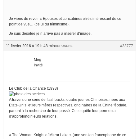
Je viens de revoir « Epouses et concubines »très intéressant de ce
point de vue… (celui du féminisme).
Je suis désolée je n’arrive pas à insérer d’image.
11 février 2016 à 19 h 48 min
#33777
RÉPONDRE
Meg
Invité
Le Club de la Chance (1993)
A travers une série de flashbacks, quatre jeunes Chinoises, nées aux
Etats-Unis, et leurs mères respectives, originaires de la Chine féodale,
partent à la recherche de leur passé. Cette quête leur permettra
d’approfondir leurs relations.
———
« The Woman Knight of Mirror Lake » (une version francophone de ce