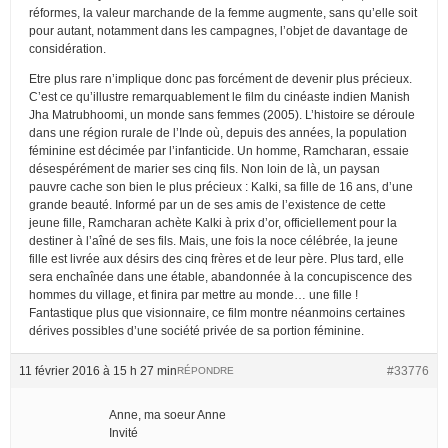
réformes, la valeur marchande de la femme augmente, sans qu’elle soit
pour autant, notamment dans les campagnes, l’objet de davantage de
considération.
Etre plus rare n’implique donc pas forcément de devenir plus précieux.
C’est ce qu’illustre remarquablement le film du cinéaste indien Manish
Jha Matrubhoomi, un monde sans femmes (2005). L’histoire se déroule
dans une région rurale de l’Inde où, depuis des années, la population
féminine est décimée par l’infanticide. Un homme, Ramcharan, essaie
désespérément de marier ses cinq fils. Non loin de là, un paysan
pauvre cache son bien le plus précieux : Kalki, sa fille de 16 ans, d’une
grande beauté. Informé par un de ses amis de l’existence de cette
jeune fille, Ramcharan achète Kalki à prix d’or, officiellement pour la
destiner à l’aîné de ses fils. Mais, une fois la noce célébrée, la jeune
fille est livrée aux désirs des cinq frères et de leur père. Plus tard, elle
sera enchaînée dans une étable, abandonnée à la concupiscence des
hommes du village, et finira par mettre au monde… une fille !
Fantastique plus que visionnaire, ce film montre néanmoins certaines
dérives possibles d’une société privée de sa portion féminine.
11 février 2016 à 15 h 27 min
#33776
RÉPONDRE
Anne, ma soeur Anne
Invité