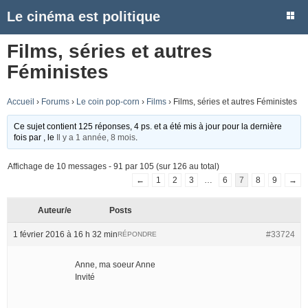
Le cinéma est politique
Films, séries et autres
Féministes
Accueil
›
Forums
›
Le coin pop-corn
›
Films
›
Films, séries et autres Féministes
Ce sujet contient 125 réponses, 4 ps. et a été mis à jour pour la dernière
fois par
, le
Il y a 1 année, 8 mois
.
Affichage de 10 messages - 91 par 105 (sur 126 au total)
←
1
2
3
…
6
7
8
9
→
Auteur/e
Posts
1 février 2016 à 16 h 32 min
#33724
RÉPONDRE
Anne, ma soeur Anne
Invité