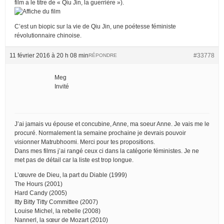
film a le titre de « Qiu Jin, la guerrière »).
C’est un biopic sur la vie de Qiu Jin, une poétesse féministe
révolutionnaire chinoise.
11 février 2016 à 20 h 08 min
#33778
RÉPONDRE
Meg
Invité
J’ai jamais vu épouse et concubine, Anne, ma soeur Anne. Je vais me le
procuré. Normalement la semaine prochaine je devrais pouvoir
visionner Matrubhoomi. Merci pour tes propositions.
Dans mes films j’ai rangé ceux ci dans la catégorie féministes. Je ne
met pas de détail car la liste est trop longue.
L’œuvre de Dieu, la part du Diable (1999)
The Hours (2001)
Hard Candy (2005)
Itty Bitty Titty Committee (2007)
Louise Michel, la rebelle (2008)
Nannerl, la sœur de Mozart (2010)