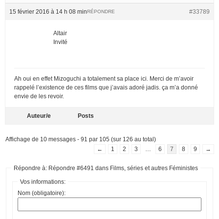
15 février 2016 à 14 h 08 min
#33789
RÉPONDRE
Altair
Invité
Ah oui en effet Mizoguchi a totalement sa place ici. Merci de m’avoir
rappelé l’existence de ces films que j’avais adoré jadis. ça m’a donné
envie de les revoir.
Auteur/e
Posts
Affichage de 10 messages - 91 par 105 (sur 126 au total)
←
1
2
3
…
6
7
8
9
→
Répondre à: Répondre #6491 dans Films, séries et autres Féministes
Vos informations:
Nom (obligatoire):