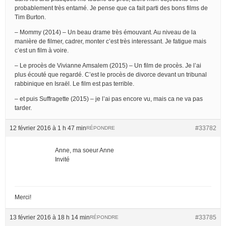
probablement très entamé. Je pense que ca fait parti des bons films de
Tim Burton.
– Mommy (2014) – Un beau drame très émouvant. Au niveau de la
manière de filmer, cadrer, monter c’est très interessant. Je fatigue mais
c’est un film à voire.
– Le procès de Vivianne Amsalem (2015) – Un film de procès. Je l’ai
plus écouté que regardé. C’est le procès de divorce devant un tribunal
rabbinique en Israël. Le film est pas terrible.
– et puis Suffragette (2015) – je l’ai pas encore vu, mais ca ne va pas
tarder.
12 février 2016 à 1 h 47 min
#33782
RÉPONDRE
Anne, ma soeur Anne
Invité
Merci!
13 février 2016 à 18 h 14 min
#33785
RÉPONDRE