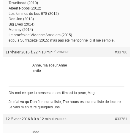
Towelhead (2010)
Albert Nobbs (2012)
Les femmes du bus 678 (2012)
Don Jon (2013)
Big Eyes (2014)
Mommy (2014)
Le procès de Vivianne Amsalem (2015)
et puis Suffragette (2015) n’as pas été mentionné ici il me semble.
11 février 2016 à 22 h 18 min
#33780
RÉPONDRE
Anne, ma soeur Anne
Invité
Dis-moi ce que tu penses de ces films si tu peux, Meg.
Je n’ai vu qu Don Jon sur ta liste, The hours est sur ma liste de lecture…
Je vais m’en faire quelques uns.
12 février 2016 à 0 h 12 min
#33781
RÉPONDRE
Meg