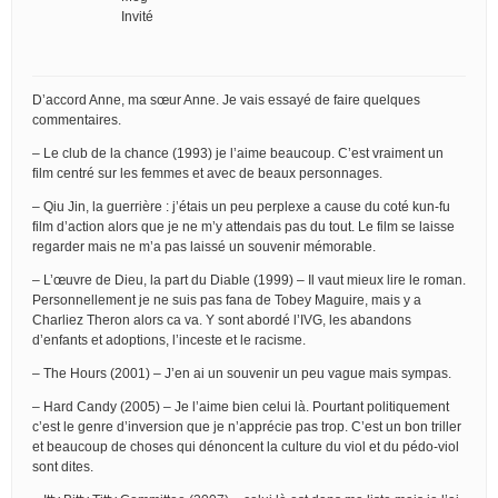
Invité
D’accord Anne, ma sœur Anne. Je vais essayé de faire quelques
commentaires.
– Le club de la chance (1993) je l’aime beaucoup. C’est vraiment un
film centré sur les femmes et avec de beaux personnages.
– Qiu Jin, la guerrière : j’étais un peu perplexe a cause du coté kun-fu
film d’action alors que je ne m’y attendais pas du tout. Le film se laisse
regarder mais ne m’a pas laissé un souvenir mémorable.
– L’œuvre de Dieu, la part du Diable (1999) – Il vaut mieux lire le roman.
Personnellement je ne suis pas fana de Tobey Maguire, mais y a
Charliez Theron alors ca va. Y sont abordé l’IVG, les abandons
d’enfants et adoptions, l’inceste et le racisme.
– The Hours (2001) – J’en ai un souvenir un peu vague mais sympas.
– Hard Candy (2005) – Je l’aime bien celui là. Pourtant politiquement
c’est le genre d’inversion que je n’apprécie pas trop. C’est un bon triller
et beaucoup de choses qui dénoncent la culture du viol et du pédo-viol
sont dites.