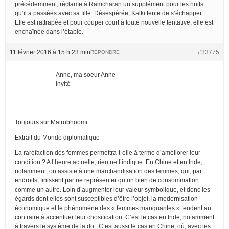
précédemment, réclame à Ramcharan un supplément pour les nuits
qu’il a passées avec sa fille. Désespérée, Kalki tente de s’échapper.
Elle est rattrapée et pour couper court à toute nouvelle tentative, elle est
enchaînée dans l’étable.
11 février 2016 à 15 h 23 min
#33775
RÉPONDRE
Anne, ma soeur Anne
Invité
Toujours sur Matrubhoomi
Extrait du Monde diplomatique
La raréfaction des femmes permettra-t-elle à terme d’améliorer leur
condition ? A l’heure actuelle, rien ne l’indique. En Chine et en Inde,
notamment, on assiste à une marchandisation des femmes, qui, par
endroits, finissent par ne représenter qu’un bien de consommation
comme un autre. Loin d’augmenter leur valeur symbolique, et donc les
égards dont elles sont susceptibles d’être l’objet, la modernisation
économique et le phénomène des « femmes manquantes » tendent au
contraire à accentuer leur chosification. C’est le cas en Inde, notamment
à travers le système de la dot. C’est aussi le cas en Chine, où, avec les