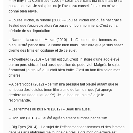
– Itty Bitty Titty Committee (2007) – celui là est dans ma liste mais je l’ai
pas encore vu. Je sais plus ou je l’avais vu conseillé mais ca m’avais
donné bien envie.
– Louise Michel, la rebelle (2008) – Louise Michel est jouée par Sylvie
Testud que j’apprecie alors j’ai passé un bon momment. C’est sur la
période de sa déportation.
– Nannerl, la sœur de Mozart (2010) – L’effacement des femmes est
bien illustré par ce film. Je l’aime bien mais il faut dire que je suis assez
cliente des films en costume et de ce sujet.
– Towelhead (2010) – Ce film est dur. C’est l’histoire d’une ado élevé
par un père stricte. Il est aussi question de pedo-viol. Malgrès le sujet
éprouvant j’ai trouvé qu’il etait bien traité. C’est un bon film selon mes
critères.
– Albert Nobbs (2012) – ce film m’a presque fait pleuré autant que le
tombeau des lucioles (mon film ultime de larmes, que j’ai aperçu
derrière un rideau liquide ^^). Je l’ai beaucoup aimé et je le
recommande.
– Les femmes du bus 678 (2012) – Beau film aussi.
– Don Jon (2013) – J’ai été agréablement surprise par ce film.
– Big Eyes (2014) – Le sujet de l’effacement des femmes et des femmes
dans les arts platiques me touche de près, alors mon objectivité est