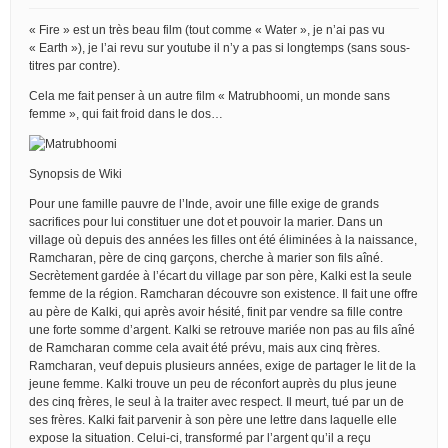
« Fire » est un très beau film (tout comme « Water », je n’ai pas vu
« Earth »), je l’ai revu sur youtube il n’y a pas si longtemps (sans sous-
titres par contre).
Cela me fait penser à un autre film « Matrubhoomi, un monde sans
femme », qui fait froid dans le dos…
Synopsis de Wiki
Pour une famille pauvre de l’Inde, avoir une fille exige de grands
sacrifices pour lui constituer une dot et pouvoir la marier. Dans un
village où depuis des années les filles ont été éliminées à la naissance,
Ramcharan, père de cinq garçons, cherche à marier son fils aîné.
Secrètement gardée à l’écart du village par son père, Kalki est la seule
femme de la région. Ramcharan découvre son existence. Il fait une offre
au père de Kalki, qui après avoir hésité, finit par vendre sa fille contre
une forte somme d’argent. Kalki se retrouve mariée non pas au fils aîné
de Ramcharan comme cela avait été prévu, mais aux cinq frères.
Ramcharan, veuf depuis plusieurs années, exige de partager le lit de la
jeune femme. Kalki trouve un peu de réconfort auprès du plus jeune
des cinq frères, le seul à la traiter avec respect. Il meurt, tué par un de
ses frères. Kalki fait parvenir à son père une lettre dans laquelle elle
expose la situation. Celui-ci, transformé par l’argent qu’il a reçu