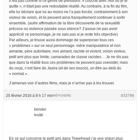
n’est pas comme si ce genre de pressions: « couche avec moi ou je te
quitte », n’était pas une redoutable réalité. Au contraire, à la fin du film,
elle lui déclare que lui au moins ne l’a pas forcée, contrairement à son
violeur de voisin, et ils peuvent ainsi tranquillement continuer à sortir
ensemble. (autre affirmation de la libre découverte de la sexualité
précoce ou violence passée sous silence? J’avoue ne pas avoir
apprécié ce personnage, je ne sais pas si je reste très objective)
Par ailleurs, je trouve aussi dommage de superposer tous ces
« problèmes » sur ce seul personnage: mère manipulatrice et non
aimante, père autoritaire, non aimant, raciste et violent, voisin violeur,
petit ami plus que limite, camarades de classe racistes… Je ne dis pas
que dans la réalité tous ces problèmes ne peuvent pas coexister, mais
du coup, c’est faire de Jasira (et de ses soucis), un être au-delà du
« normal ».
J’aimerais voir d’autres films, mais je n’arrive pas à les trouver.
25 février 2016 à 8 h 17 min
#33798
RÉPONDRE
bender
Invité
En ce qui concerne le petit ami dans Towelhead j’ai une vision plus