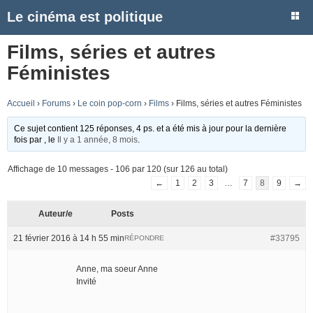
Le cinéma est politique
Films, séries et autres
Féministes
Accueil
›
Forums
›
Le coin pop-corn
›
Films
›
Films, séries et autres Féministes
Ce sujet contient 125 réponses, 4 ps. et a été mis à jour pour la dernière
fois par
, le
Il y a 1 année, 8 mois
.
Affichage de 10 messages - 106 par 120 (sur 126 au total)
←
1
2
3
…
7
8
9
→
Auteur/e
Posts
21 février 2016 à 14 h 55 min
#33795
RÉPONDRE
Anne, ma soeur Anne
Invité