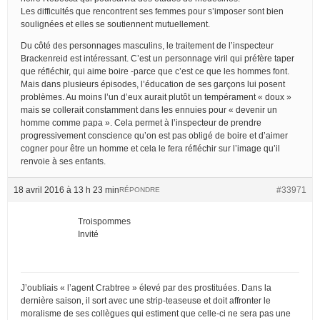
Les difficultés que rencontrent ses femmes pour s’imposer sont bien
soulignées et elles se soutiennent mutuellement.
Du côté des personnages masculins, le traitement de l’inspecteur
Brackenreid est intéressant. C’est un personnage viril qui préfère taper
que réfléchir, qui aime boire -parce que c’est ce que les hommes font.
Mais dans plusieurs épisodes, l’éducation de ses garçons lui posent
problèmes. Au moins l’un d’eux aurait plutôt un tempérament « doux »
mais se collerait constamment dans les ennuies pour « devenir un
homme comme papa ». Cela permet à l’inspecteur de prendre
progressivement conscience qu’on est pas obligé de boire et d’aimer
cogner pour être un homme et cela le fera réfléchir sur l’image qu’il
renvoie à ses enfants.
18 avril 2016 à 13 h 23 min
#33971
RÉPONDRE
Troispommes
Invité
J’oubliais « l’agent Crabtree » élevé par des prostituées. Dans la
dernière saison, il sort avec une strip-teaseuse et doit affronter le
moralisme de ses collègues qui estiment que celle-ci ne sera pas une