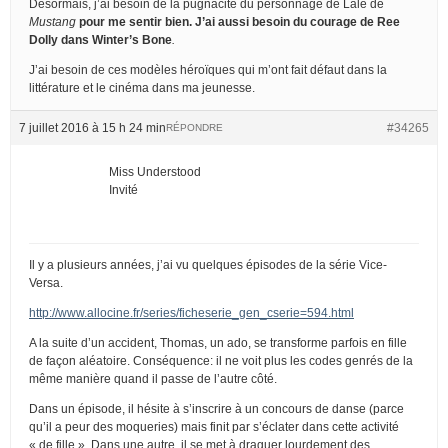
Désormais, j’ai besoin de la pugnacité du personnage de Lale de
Mustang
pour me sentir bien. J’ai aussi besoin du courage de Ree
Dolly dans
Winter’s Bone
.
J’ai besoin de ces modèles héroïques qui m’ont fait défaut dans la
littérature et le cinéma dans ma jeunesse.
7 juillet 2016 à 15 h 24 min
#34265
RÉPONDRE
Miss Understood
Invité
Il y a plusieurs années, j’ai vu quelques épisodes de la série Vice-
Versa.
http://www.allocine.fr/series/ficheserie_gen_cserie=594.html
A la suite d’un accident, Thomas, un ado, se transforme parfois en fille
de façon aléatoire. Conséquence: il ne voit plus les codes genrés de la
même manière quand il passe de l’autre côté.
Dans un épisode, il hésite à s’inscrire à un concours de danse (parce
qu’il a peur des moqueries) mais finit par s’éclater dans cette activité
« de fille ». Dans une autre, il se met à draguer lourdement des