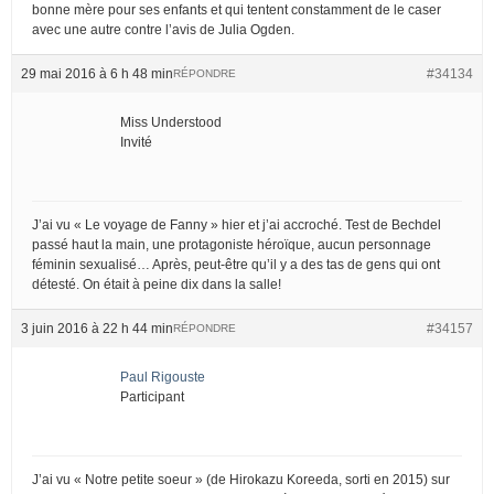
bonne mère pour ses enfants et qui tentent constamment de le caser
avec une autre contre l’avis de Julia Ogden.
29 mai 2016 à 6 h 48 min
#34134
RÉPONDRE
Miss Understood
Invité
J’ai vu « Le voyage de Fanny » hier et j’ai accroché. Test de Bechdel
passé haut la main, une protagoniste héroïque, aucun personnage
féminin sexualisé… Après, peut-être qu’il y a des tas de gens qui ont
détesté. On était à peine dix dans la salle!
3 juin 2016 à 22 h 44 min
#34157
RÉPONDRE
Paul Rigouste
Participant
J’ai vu « Notre petite soeur » (de Hirokazu Koreeda, sorti en 2015) sur