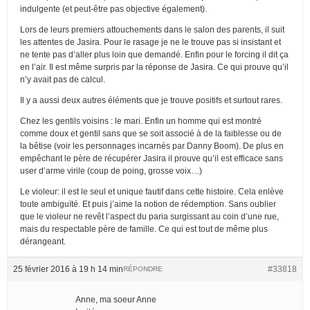
indulgente (et peut-être pas objective également).
Lors de leurs premiers attouchements dans le salon des parents, il suit
les attentes de Jasira. Pour le rasage je ne le trouve pas si insistant et
ne tente pas d’aller plus loin que demandé. Enfin pour le forcing il dit ça
en l’air. Il est même surpris par la réponse de Jasira. Ce qui prouve qu’il
n’y avait pas de calcul.
Il y a aussi deux autres éléments que je trouve positifs et surtout rares.
Chez les gentils voisins : le mari. Enfin un homme qui est montré
comme doux et gentil sans que se soit associé à de la faiblesse ou de
la bêtise (voir les personnages incarnés par Danny Boom). De plus en
empêchant le père de récupérer Jasira il prouve qu’il est efficace sans
user d’arme virile (coup de poing, grosse voix…)
Le violeur: il est le seul et unique fautif dans cette histoire. Cela enlève
toute ambiguïté. Et puis j’aime la notion de rédemption. Sans oublier
que le violeur ne revêt l’aspect du paria surgissant au coin d’une rue,
mais du respectable père de famille. Ce qui est tout de même plus
dérangeant.
25 février 2016 à 19 h 14 min
#33818
RÉPONDRE
Anne, ma soeur Anne