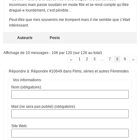
inconnues mais passe soudain en mode fille et se rend compte qu’être
dragué-e lourdement, c’est pénible…
Peut-être que mes souvenirs me trompent mais il me semble que c’était
intéressant.
Auteur/e
Posts
Affichage de 10 messages - 106 par 120 (sur 126 au total)
←
1
2
3
…
7
8
9
→
Répondre à: Répondre #10649 dans Films, séries et autres Féministes
Vos informations:
Nom (obligatoire):
Mail (ne sera pas publié) (obligatoire):
Site Web: