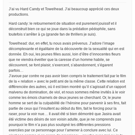
J’ai vu Hard Candy et Towelhead. J’ai beaucoup apprécié ces deux
productions.
Hard candy: le retournement de situation est purement jouissif et il
déconstruit bien ce qui se joue dans la prédation pédophile, sans
toutefois s’arrêter à ça (grande fan de thrillers je suis).
Towelhead: dur, en effet, tu nous avais prévenus. J’adore l’image
décomplexante et égalitaire de la découverte de la sexualité qui en est
donnée. Eh oui, les jeunes filles aussi, loin d’être d’innocentes fleurs
que ne viendra éveiller que la caresse d’un homme habile, se
découvrent, se font plaisir, s’exercent, s’abandonnent, s’égarent
parfois…
J’avoue par contre ne pas avoir bien compris le traitement fait par le film
de la « relation » avec le petit ami de la même classe. Cette relation est
différenciée des autres, où il est bien montré qu’il s’agissait d’un rapport
malvenu de domination, de viol, et nous sommes même invités à le voir
comme les émois charnels de deux jeunes se cherchant. Or, le jeune
homme se sert de la culpabilité de l’héroine pour parvenir à ses fins, fait
partie de ceux qui l’insultent au début du film, fait le forcing pour la
raser, pour la voir nue… Il avait été si bien démontré que Jasira avait
été victime des désirs de son voisin adulte, que je ne comprends pas
pourquoi le film n’a pas plus souligné les différentes pressions
exercées par ce personnage pour l’amener à conclure avec lui. Ce