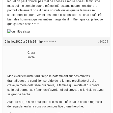
lequel on peut trouver pas mal de choses à redire niveau féminisme
mais qui me semble quand même intéressant, notamment dans le
portrait totalement positif d’une sororité où les quatre femmes se
soutiennent toujours, vivent ensemble et se passent au final plutôt très
bien des hommes, qui restent en marge du film. Rien que ça, je trouve
que ça reste assez rare.
6 juillet 2016 à 23 h 24 min
#34264
RÉPONDRE
Clara
Invité
Mon éveil féministe tardif repose notamment sur des œuvres
dramatiques : la condition sordide de la femme prostituée et qui en
crève, la mère délaissée qui crève, la femme qui avorte et qui crève,
celle qui permet aux femmes d’avorter et qui crève, etc. L’Histoire avec
sa grande hache.
Aujourd’hui, je n’en peux plus et c’est tout bête j’ai le besoin régressif
de regarder enfin la construction positive d’une héroïne.