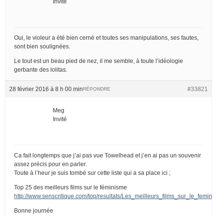
Invité
Oui, le violeur a été bien cerné et toutes ses manipulations, ses fautes,
sont bien soulignées.
Le tout est un beau pied de nez, il me semble, à toute l’idéologie
gerbante des lolitas.
28 février 2016 à 8 h 00 min
#33821
RÉPONDRE
Meg
Invité
Ca fait longtemps que j’ai pas vue Towelhead et j’en ai pas un souvenir
assez précis pour en parler.
Toute à l’heur je suis tombé sur cette liste qui a sa place ici ;
Top 25 des meilleurs films sur le féminisme
http://www.senscritique.com/top/resultats/Les_meilleurs_films_sur_le_femin
Bonne journée