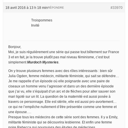
18 avril 2016 à 13 h 18 min
#33970
RÉPONDRE
Troispommes
Invité
Bonjour,
Moi, je suis régulièrement une série qui passe tout bêtement sur France
3 et en fait, je la trouve plutôt pas mal niveau féminisme, c’est tout
simplement
Murdoch Mysteries
.
On y trouve plusieurs femmes avec des rôles intéressants : bien sûr
Julia Ogden, femme médecin, militante féministe, qui sait se défendre…
Je me rappelle d’un épisode où elle poignarde avec une paire de
ciseaux un homme venu l’agresser et dans un des dernière épisode
que j’ai vu, elle s’équipait d’un arc et de flèches pour aller sauver son
mari ligoté sur un lit. La question de la maternité est aussi posée à
travers ce personnage. Elle est stérile, elle est aussi pro-avortement…
ce qui ne l’empêche nullement d’être présentée comme une femme et
une épouse….
Presque tous les médecins de cette série sont des femmes. Il y a Emily,
militante féministe qui se découvrira lesbienne. Et enfin une femme
noire Rebecca qui poursuivra des études de médecines.