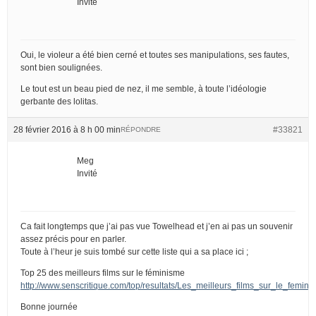
Invité
Oui, le violeur a été bien cerné et toutes ses manipulations, ses fautes,
sont bien soulignées.
Le tout est un beau pied de nez, il me semble, à toute l’idéologie
gerbante des lolitas.
28 février 2016 à 8 h 00 min
#33821
RÉPONDRE
Meg
Invité
Ca fait longtemps que j’ai pas vue Towelhead et j’en ai pas un souvenir
assez précis pour en parler.
Toute à l’heur je suis tombé sur cette liste qui a sa place ici ;
Top 25 des meilleurs films sur le féminisme
http://www.senscritique.com/top/resultats/Les_meilleurs_films_sur_le_femin
Bonne journée