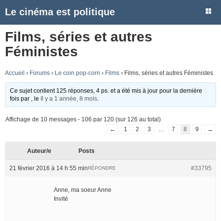
Le cinéma est politique
Films, séries et autres
Féministes
Accueil
›
Forums
›
Le coin pop-corn
›
Films
›
Films, séries et autres Féministes
Ce sujet contient 125 réponses, 4 ps. et a été mis à jour pour la dernière
fois par
, le
Il y a 1 année, 8 mois
.
Affichage de 10 messages - 106 par 120 (sur 126 au total)
←
1
2
3
…
7
8
9
→
Auteur/e
Posts
21 février 2016 à 14 h 55 min
#33795
RÉPONDRE
Anne, ma soeur Anne
Invité