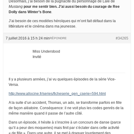
Désormais, j’ai besoin de la pugnacité du personnage de Lale de
Mustang
pour me sentir bien. J’ai aussi besoin du courage de Ree
Dolly dans
Winter’s Bone
.
J’ai besoin de ces modèles héroïques qui m’ont fait défaut dans la
littérature et le cinéma dans ma jeunesse.
7 juillet 2016 à 15 h 24 min
#34265
RÉPONDRE
Miss Understood
Invité
Il y a plusieurs années, j’ai vu quelques épisodes de la série Vice-
Versa.
http://www.allocine.fr/series/ficheserie_gen_cserie=594.html
A la suite d’un accident, Thomas, un ado, se transforme parfois en fille
de façon aléatoire. Conséquence: il ne voit plus les codes genrés de la
même manière quand il passe de l’autre côté.
Dans un épisode, il hésite à s’inscrire à un concours de danse (parce
qu’il a peur des moqueries) mais finit par s’éclater dans cette activité
« de fille ». Dans une autre, il se met à draguer lourdement des