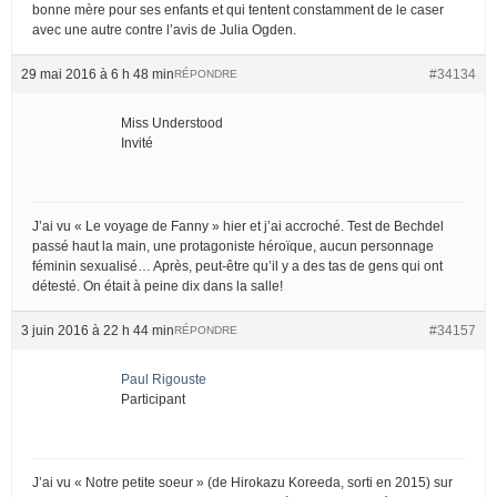
bonne mère pour ses enfants et qui tentent constamment de le caser
avec une autre contre l’avis de Julia Ogden.
29 mai 2016 à 6 h 48 min
#34134
RÉPONDRE
Miss Understood
Invité
J’ai vu « Le voyage de Fanny » hier et j’ai accroché. Test de Bechdel
passé haut la main, une protagoniste héroïque, aucun personnage
féminin sexualisé… Après, peut-être qu’il y a des tas de gens qui ont
détesté. On était à peine dix dans la salle!
3 juin 2016 à 22 h 44 min
#34157
RÉPONDRE
Paul Rigouste
Participant
J’ai vu « Notre petite soeur » (de Hirokazu Koreeda, sorti en 2015) sur