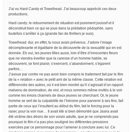
J’ai vu Hard Candy et Towelhead. J’ai beaucoup apprécié ces deux
productions.
Hard candy: le retournement de situation est purement jouissif et il
déconstruit bien ce qui se joue dans la prédation pédophile, sans
toutefois s’arrêter à ça (grande fan de thrillers je suis).
Towelhead: dur, en effet, tu nous avais prévenus. J’adore l’image
décomplexante et égalitaire de la découverte de la sexualité qui en est
donnée. Eh oui, les jeunes filles aussi, loin d’être d’innocentes fleurs
que ne viendra éveiller que la caresse d’un homme habile, se
découvrent, se font plaisir, s’exercent, s’abandonnent, s’égarent
parfois…
J’avoue par contre ne pas avoir bien compris le traitement fait par le film
de la « relation » avec le petit ami de la même classe. Cette relation est
différenciée des autres, où il est bien montré qu’il s’agissait d’un rapport
malvenu de domination, de viol, et nous sommes même invités à le voir
comme les émois charnels de deux jeunes se cherchant. Or, le jeune
homme se sert de la culpabilité de l’héroine pour parvenir à ses fins, fait
partie de ceux qui l’insultent au début du film, fait le forcing pour la
raser, pour la voir nue… Il avait été si bien démontré que Jasira avait
été victime des désirs de son voisin adulte, que je ne comprends pas
pourquoi le film n’a pas plus souligné les différentes pressions
exercées par ce personnage pour l’amener à conclure avec lui. Ce