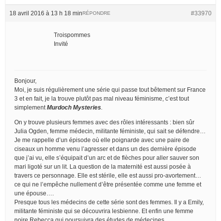
18 avril 2016 à 13 h 18 min
#33970
RÉPONDRE
Troispommes
Invité
Bonjour,
Moi, je suis régulièrement une série qui passe tout bêtement sur France
3 et en fait, je la trouve plutôt pas mal niveau féminisme, c’est tout
simplement
Murdoch Mysteries
.
On y trouve plusieurs femmes avec des rôles intéressants : bien sûr
Julia Ogden, femme médecin, militante féministe, qui sait se défendre…
Je me rappelle d’un épisode où elle poignarde avec une paire de
ciseaux un homme venu l’agresser et dans un des dernière épisode
que j’ai vu, elle s’équipait d’un arc et de flèches pour aller sauver son
mari ligoté sur un lit. La question de la maternité est aussi posée à
travers ce personnage. Elle est stérile, elle est aussi pro-avortement…
ce qui ne l’empêche nullement d’être présentée comme une femme et
une épouse….
Presque tous les médecins de cette série sont des femmes. Il y a Emily,
militante féministe qui se découvrira lesbienne. Et enfin une femme
noire Rebecca qui poursuivra des études de médecines.