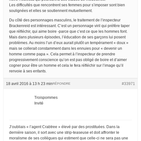
Les difficultés que rencontrent ses femmes pour s’imposer sont bien
soulignées et elles se soutiennent mutuellement.
Du côté des personnages masculins, le traitement de l’inspecteur
Brackenreid est intéressant. C’est un personnage viril qui préfère taper
que réfléchir, qui aime boire -parce que c’est ce que les hommes font.
Mais dans plusieurs épisodes, l’éducation de ses garçons lui posent
problèmes. Au moins l’un d’eux aurait plutôt un tempérament « doux »
mais se collerait constamment dans les ennuies pour « devenir un
homme comme papa ». Cela permet à l’inspecteur de prendre
progressivement conscience qu’on est pas obligé de boire et d’aimer
cogner pour être un homme et cela le fera réfléchir sur l’image qu’il
renvoie à ses enfants.
18 avril 2016 à 13 h 23 min
#33971
RÉPONDRE
Troispommes
Invité
J’oubliais « l’agent Crabtree » élevé par des prostituées. Dans la
dernière saison, il sort avec une strip-teaseuse et doit affronter le
moralisme de ses collègues qui estiment que celle-ci ne sera pas une