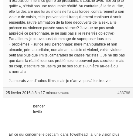
n’est pas comme si ce genre de pressions: « couche avec moi ou je te
quitte », n’était pas une redoutable réalité. Au contraire, à la fin du film,
elle lui déclare que lui au moins ne l’a pas forcée, contrairement à son
violeur de voisin, et ils peuvent ainsi tranquillement continuer à sortir
ensemble. (autre affirmation de la libre découverte de la sexualité
précoce ou violence passée sous silence? J’avoue ne pas avoir
apprécié ce personnage, je ne sais pas si je reste très objective)
Par ailleurs, je trouve aussi dommage de superposer tous ces
« problèmes » sur ce seul personnage: mère manipulatrice et non
aimante, père autoritaire, non aimant, raciste et violent, voisin violeur,
petit ami plus que limite, camarades de classe racistes… Je ne dis pas
que dans la réalité tous ces problèmes ne peuvent pas coexister, mais
du coup, c’est faire de Jasira (et de ses soucis), un être au-delà du
« normal ».
J’aimerais voir d’autres films, mais je n’arrive pas à les trouver.
25 février 2016 à 8 h 17 min
#33798
RÉPONDRE
bender
Invité
En ce qui concerne le petit ami dans Towelhead j’ai une vision plus