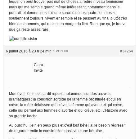
lequel on peut trouver pas mal de choses à redire niveau féminisme
mais qui me semble quand même intéressant, notamment dans le
portrait totalement positif d’une sororité où les quatre femmes se
soutiennent toujours, vivent ensemble et se passent au final plutôt très
bien des hommes, qui restent en marge du film. Rien que ça, je trouve
que ça reste assez rare.
6 juillet 2016 à 23 h 24 min
#34264
RÉPONDRE
Clara
Invité
Mon éveil féministe tardif repose notamment sur des œuvres
dramatiques : la condition sordide de la femme prostituée et qui en
crève, la mère délaissée qui crève, la femme qui avorte et qui crève,
celle qui permet aux femmes d’avorter et qui crève, etc. L’Histoire avec
sa grande hache.
Aujourd’hui, je n’en peux plus et c’est tout bête j’ai le besoin régressif
de regarder enfin la construction positive d’une héroïne.