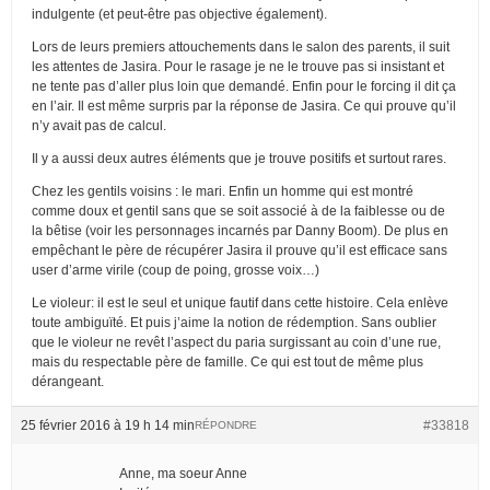
indulgente (et peut-être pas objective également).
Lors de leurs premiers attouchements dans le salon des parents, il suit
les attentes de Jasira. Pour le rasage je ne le trouve pas si insistant et
ne tente pas d’aller plus loin que demandé. Enfin pour le forcing il dit ça
en l’air. Il est même surpris par la réponse de Jasira. Ce qui prouve qu’il
n’y avait pas de calcul.
Il y a aussi deux autres éléments que je trouve positifs et surtout rares.
Chez les gentils voisins : le mari. Enfin un homme qui est montré
comme doux et gentil sans que se soit associé à de la faiblesse ou de
la bêtise (voir les personnages incarnés par Danny Boom). De plus en
empêchant le père de récupérer Jasira il prouve qu’il est efficace sans
user d’arme virile (coup de poing, grosse voix…)
Le violeur: il est le seul et unique fautif dans cette histoire. Cela enlève
toute ambiguïté. Et puis j’aime la notion de rédemption. Sans oublier
que le violeur ne revêt l’aspect du paria surgissant au coin d’une rue,
mais du respectable père de famille. Ce qui est tout de même plus
dérangeant.
25 février 2016 à 19 h 14 min
#33818
RÉPONDRE
Anne, ma soeur Anne