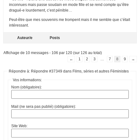
inconnues mais passe soudain en mode fille et se rend compte qu’être
dragué-e lourdement, c’est pénible…
Peut-être que mes souvenirs me trompent mais il me semble que c’était
intéressant.
Auteur/e
Posts
Affichage de 10 messages - 106 par 120 (sur 126 au total)
←
1
2
3
…
7
8
9
→
Répondre à: Répondre #37349 dans Films, séries et autres Féministes
Vos informations:
Nom (obligatoire):
Mail (ne sera pas publié) (obligatoire):
Site Web: