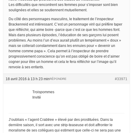
Les difficultés que rencontrent ses femmes pour s’imposer sont bien
soulignées et elles se soutiennent mutuellement.
Du côté des personnages masculins, le traitement de l’inspecteur
Brackenreid est intéressant. C’est un personnage viril qui préfère taper
que réfléchir, qui aime boire -parce que c’est ce que les hommes font.
Mais dans plusieurs épisodes, l’éducation de ses garçons lui posent
problèmes. Au moins l’un d’eux aurait plutôt un tempérament « doux »
mais se collerait constamment dans les ennuies pour « devenir un
homme comme papa ». Cela permet à l’inspecteur de prendre
progressivement conscience qu’on est pas obligé de boire et d’aimer
cogner pour être un homme et cela le fera réfléchir sur l’image qu’il
renvoie à ses enfants.
18 avril 2016 à 13 h 23 min
#33971
RÉPONDRE
Troispommes
Invité
J’oubliais « l’agent Crabtree » élevé par des prostituées. Dans la
dernière saison, il sort avec une strip-teaseuse et doit affronter le
moralisme de ses collègues qui estiment que celle-ci ne sera pas une