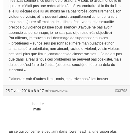
n’est pas comme si ce genre de pressions: « couche avec moi ou je te
quitte », n’était pas une redoutable réalité. Au contraire, à la fin du film,
elle lui déclare que lui au moins ne l’a pas forcée, contrairement à son
violeur de voisin, et ils peuvent ainsi tranquillement continuer à sortir
ensemble. (autre affirmation de la libre découverte de la sexualité
précoce ou violence passée sous silence? J’avoue ne pas avoir
apprécié ce personnage, je ne sais pas si je reste très objective)
Par ailleurs, je trouve aussi dommage de superposer tous ces
« problèmes » sur ce seul personnage: mère manipulatrice et non
aimante, père autoritaire, non aimant, raciste et violent, voisin violeur,
petit ami plus que limite, camarades de classe racistes… Je ne dis pas
que dans la réalité tous ces problèmes ne peuvent pas coexister, mais
du coup, c’est faire de Jasira (et de ses soucis), un être au-delà du
« normal ».
J’aimerais voir d’autres films, mais je n’arrive pas à les trouver.
25 février 2016 à 8 h 17 min
#33798
RÉPONDRE
bender
Invité
En ce qui concerne le petit ami dans Towelhead j’ai une vision plus