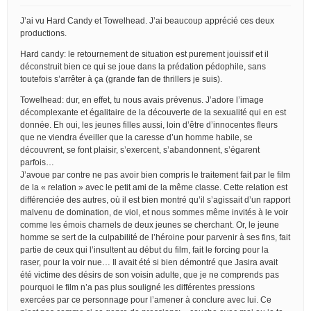
J’ai vu Hard Candy et Towelhead. J’ai beaucoup apprécié ces deux
productions.
Hard candy: le retournement de situation est purement jouissif et il
déconstruit bien ce qui se joue dans la prédation pédophile, sans
toutefois s’arrêter à ça (grande fan de thrillers je suis).
Towelhead: dur, en effet, tu nous avais prévenus. J’adore l’image
décomplexante et égalitaire de la découverte de la sexualité qui en est
donnée. Eh oui, les jeunes filles aussi, loin d’être d’innocentes fleurs
que ne viendra éveiller que la caresse d’un homme habile, se
découvrent, se font plaisir, s’exercent, s’abandonnent, s’égarent
parfois…
J’avoue par contre ne pas avoir bien compris le traitement fait par le film
de la « relation » avec le petit ami de la même classe. Cette relation est
différenciée des autres, où il est bien montré qu’il s’agissait d’un rapport
malvenu de domination, de viol, et nous sommes même invités à le voir
comme les émois charnels de deux jeunes se cherchant. Or, le jeune
homme se sert de la culpabilité de l’héroine pour parvenir à ses fins, fait
partie de ceux qui l’insultent au début du film, fait le forcing pour la
raser, pour la voir nue… Il avait été si bien démontré que Jasira avait
été victime des désirs de son voisin adulte, que je ne comprends pas
pourquoi le film n’a pas plus souligné les différentes pressions
exercées par ce personnage pour l’amener à conclure avec lui. Ce