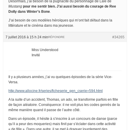
Désormais, j’ai besoin de la pugnacité du personnage de Lale de
Mustang
pour me sentir bien. J’ai aussi besoin du courage de Ree
Dolly dans
Winter’s Bone
.
J’ai besoin de ces modèles héroïques qui m’ont fait défaut dans la
littérature et le cinéma dans ma jeunesse.
7 juillet 2016 à 15 h 24 min
#34265
RÉPONDRE
Miss Understood
Invité
Il y a plusieurs années, j’ai vu quelques épisodes de la série Vice-
Versa.
http://www.allocine.fr/series/ficheserie_gen_cserie=594.html
A la suite d’un accident, Thomas, un ado, se transforme parfois en fille
de façon aléatoire. Conséquence: il ne voit plus les codes genrés de la
même manière quand il passe de l’autre côté.
Dans un épisode, il hésite à s’inscrire à un concours de danse (parce
qu’il a peur des moqueries) mais finit par s’éclater dans cette activité
« de fille ». Dans une autre, il se met à draguer lourdement des