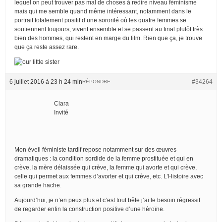
lequel on peut trouver pas mal de choses à redire niveau féminisme
mais qui me semble quand même intéressant, notamment dans le
portrait totalement positif d’une sororité où les quatre femmes se
soutiennent toujours, vivent ensemble et se passent au final plutôt très
bien des hommes, qui restent en marge du film. Rien que ça, je trouve
que ça reste assez rare.
6 juillet 2016 à 23 h 24 min
#34264
RÉPONDRE
Clara
Invité
Mon éveil féministe tardif repose notamment sur des œuvres
dramatiques : la condition sordide de la femme prostituée et qui en
crève, la mère délaissée qui crève, la femme qui avorte et qui crève,
celle qui permet aux femmes d’avorter et qui crève, etc. L’Histoire avec
sa grande hache.
Aujourd’hui, je n’en peux plus et c’est tout bête j’ai le besoin régressif
de regarder enfin la construction positive d’une héroïne.