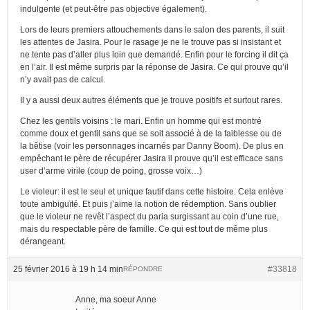
indulgente (et peut-être pas objective également).
Lors de leurs premiers attouchements dans le salon des parents, il suit
les attentes de Jasira. Pour le rasage je ne le trouve pas si insistant et
ne tente pas d’aller plus loin que demandé. Enfin pour le forcing il dit ça
en l’air. Il est même surpris par la réponse de Jasira. Ce qui prouve qu’il
n’y avait pas de calcul.
Il y a aussi deux autres éléments que je trouve positifs et surtout rares.
Chez les gentils voisins : le mari. Enfin un homme qui est montré
comme doux et gentil sans que se soit associé à de la faiblesse ou de
la bêtise (voir les personnages incarnés par Danny Boom). De plus en
empêchant le père de récupérer Jasira il prouve qu’il est efficace sans
user d’arme virile (coup de poing, grosse voix…)
Le violeur: il est le seul et unique fautif dans cette histoire. Cela enlève
toute ambiguïté. Et puis j’aime la notion de rédemption. Sans oublier
que le violeur ne revêt l’aspect du paria surgissant au coin d’une rue,
mais du respectable père de famille. Ce qui est tout de même plus
dérangeant.
25 février 2016 à 19 h 14 min
#33818
RÉPONDRE
Anne, ma soeur Anne