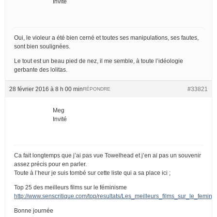
Invité
Oui, le violeur a été bien cerné et toutes ses manipulations, ses fautes,
sont bien soulignées.
Le tout est un beau pied de nez, il me semble, à toute l’idéologie
gerbante des lolitas.
28 février 2016 à 8 h 00 min
#33821
RÉPONDRE
Meg
Invité
Ca fait longtemps que j’ai pas vue Towelhead et j’en ai pas un souvenir
assez précis pour en parler.
Toute à l’heur je suis tombé sur cette liste qui a sa place ici ;
Top 25 des meilleurs films sur le féminisme
http://www.senscritique.com/top/resultats/Les_meilleurs_films_sur_le_femin
Bonne journée