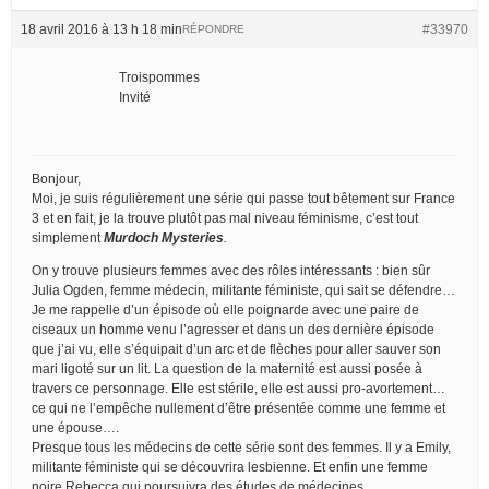
18 avril 2016 à 13 h 18 min
#33970
RÉPONDRE
Troispommes
Invité
Bonjour,
Moi, je suis régulièrement une série qui passe tout bêtement sur France
3 et en fait, je la trouve plutôt pas mal niveau féminisme, c’est tout
simplement
Murdoch Mysteries
.
On y trouve plusieurs femmes avec des rôles intéressants : bien sûr
Julia Ogden, femme médecin, militante féministe, qui sait se défendre…
Je me rappelle d’un épisode où elle poignarde avec une paire de
ciseaux un homme venu l’agresser et dans un des dernière épisode
que j’ai vu, elle s’équipait d’un arc et de flèches pour aller sauver son
mari ligoté sur un lit. La question de la maternité est aussi posée à
travers ce personnage. Elle est stérile, elle est aussi pro-avortement…
ce qui ne l’empêche nullement d’être présentée comme une femme et
une épouse….
Presque tous les médecins de cette série sont des femmes. Il y a Emily,
militante féministe qui se découvrira lesbienne. Et enfin une femme
noire Rebecca qui poursuivra des études de médecines.