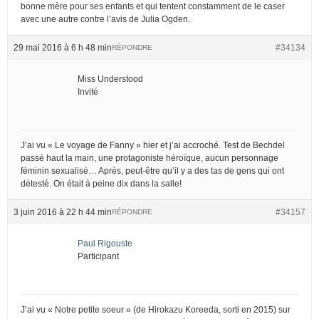
bonne mère pour ses enfants et qui tentent constamment de le caser
avec une autre contre l’avis de Julia Ogden.
29 mai 2016 à 6 h 48 min
#34134
RÉPONDRE
Miss Understood
Invité
J’ai vu « Le voyage de Fanny » hier et j’ai accroché. Test de Bechdel
passé haut la main, une protagoniste héroïque, aucun personnage
féminin sexualisé… Après, peut-être qu’il y a des tas de gens qui ont
détesté. On était à peine dix dans la salle!
3 juin 2016 à 22 h 44 min
#34157
RÉPONDRE
Paul Rigouste
Participant
J’ai vu « Notre petite soeur » (de Hirokazu Koreeda, sorti en 2015) sur