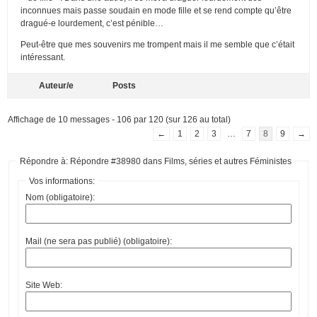
inconnues mais passe soudain en mode fille et se rend compte qu’être
dragué-e lourdement, c’est pénible…
Peut-être que mes souvenirs me trompent mais il me semble que c’était
intéressant.
Auteur/e
Posts
Affichage de 10 messages - 106 par 120 (sur 126 au total)
←
1
2
3
…
7
8
9
→
Répondre à: Répondre #38980 dans Films, séries et autres Féministes
Vos informations:
Nom (obligatoire):
Mail (ne sera pas publié) (obligatoire):
Site Web: