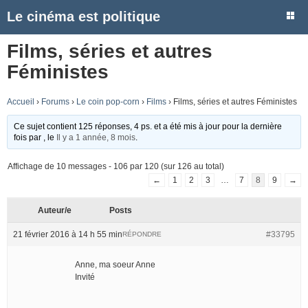
Le cinéma est politique
Films, séries et autres
Féministes
Accueil
›
Forums
›
Le coin pop-corn
›
Films
›
Films, séries et autres Féministes
Ce sujet contient 125 réponses, 4 ps. et a été mis à jour pour la dernière
fois par
, le
Il y a 1 année, 8 mois
.
Affichage de 10 messages - 106 par 120 (sur 126 au total)
←
1
2
3
…
7
8
9
→
Auteur/e
Posts
21 février 2016 à 14 h 55 min
#33795
RÉPONDRE
Anne, ma soeur Anne
Invité