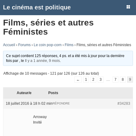
Le cinéma est politique
Films, séries et autres
Féministes
Accueil
›
Forums
›
Le coin pop-corn
›
Films
›
Films, séries et autres Féministes
Ce sujet contient 125 réponses, 4 ps. et a été mis à jour pour la dernière
fois par
, le
Il y a 1 année, 9 mois
.
Affichage de 10 messages - 121 par 126 (sur 126 au total)
←
1
2
3
…
7
8
9
Auteur/e
Posts
18 juillet 2016 à 18 h 02 min
#34283
RÉPONDRE
Arroway
Invité