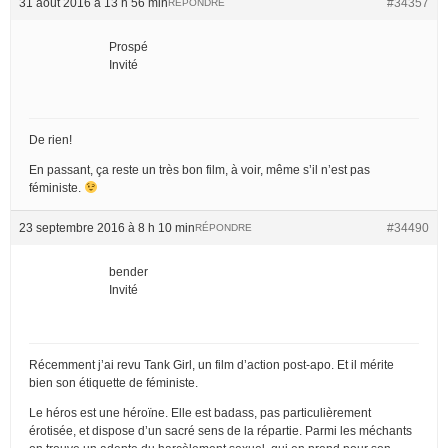
31 août 2016 à 13 h 56 min
#34357
RÉPONDRE
Prospé
Invité
De rien!
En passant, ça reste un très bon film, à voir, même s’il n’est pas
féministe.
23 septembre 2016 à 8 h 10 min
#34490
RÉPONDRE
bender
Invité
Récemment j’ai revu Tank Girl, un film d’action post-apo. Et il mérite
bien son étiquette de féministe.
Le héros est une héroïne. Elle est badass, pas particulièrement
érotisée, et dispose d’un sacré sens de la répartie. Parmi les méchants