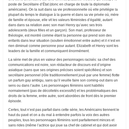
poste de Secrétaire d’État (donc en charge de toute la diplomatie
américaine). On la suit dans sa vie professionnelle où elle privilégie la
plupart du temps le dialogue à la guerre et dans sa vie privée où, mère
de famille et épouse, elle vit les valeurs féministes d’égalité, autant
dans dans sa relation avec son mari Henry qu’avec ses trois
adolescents (deux filles et un garçon). Son mari, professeur de
théologie, est montré comme étant la personne qui prend soin des
enfants dans leur situation (soutien émotionnel entre autre) et il n’est en
rien diminué comme personne pour autant. Elizabeth et Henry sont les
leaders de la famille et communiquent énormément.
La série met de plus en valeur des personnages racisés: sa chef des
communications est noire, son rédacteur de discours est d’origine
asiatique (sans que ses origines précises soient spécifiées) et son
secrétaire personnel (rôle traditionnellement joué par une femme) flotte
un parfum gay ambigu, sans qu’il veuille faire son coming-out dans un
sens ou dans l’autre. Les personnages féminins sont habillés
normalement (pas de décolletés excessifs!) et les problématiques des
droits de la femme, entre autre, sont abordées de front dès le premier
épisode.
Certes, tout n’est pas parfait dans cette série, les Américains tiennent le
haut du pavé et on a du mal à entendre parfois la voix des autres
peuples, tous les personnages féminins sont parfaitement minces et
sans rides (même l’actrice qui joue sa chef de cabinet et qui doit avoir