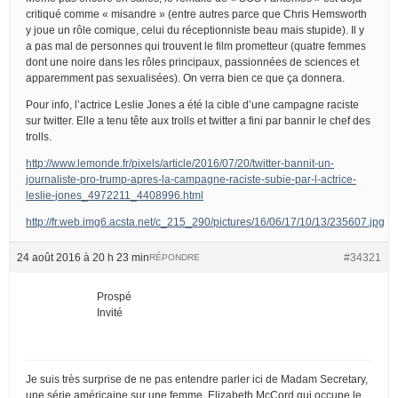
critiqué comme « misandre » (entre autres parce que Chris Hemsworth
y joue un rôle comique, celui du réceptionniste beau mais stupide). Il y
a pas mal de personnes qui trouvent le film prometteur (quatre femmes
dont une noire dans les rôles principaux, passionnées de sciences et
apparemment pas sexualisées). On verra bien ce que ça donnera.
Pour info, l’actrice Leslie Jones a été la cible d’une campagne raciste
sur twitter. Elle a tenu tête aux trolls et twitter a fini par bannir le chef des
trolls.
http://www.lemonde.fr/pixels/article/2016/07/20/twitter-bannit-un-
journaliste-pro-trump-apres-la-campagne-raciste-subie-par-l-actrice-
leslie-jones_4972211_4408996.html
http://fr.web.img6.acsta.net/c_215_290/pictures/16/06/17/10/13/235607.jpg
24 août 2016 à 20 h 23 min
#34321
RÉPONDRE
Prospé
Invité
Je suis très surprise de ne pas entendre parler ici de Madam Secretary,
une série américaine sur une femme, Elizabeth McCord qui occupe le