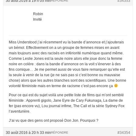
30 août 2016 à 19 h 05 min
#34353
RÉPONDRE
Robin
Invité
Miss Understood j’ai récemment vu la bande d’annonce et j’ajouterais
un bémol. Effectivement on a un groupe de femmes mises en avant
mais toujours avec des racisés en infériorité numérique quand même.
Comme Leslie Jones est la seule noire alors elle joue donc la femme
noire en colère : dans la bande d’annonce on la voit s’énerver à des
fins comique… Je me permet aussi de vous faire remarquer qu’elle est
la seule à venir de la rue (je ne sais pas si c’est bonne ou mauvaise
chose) alors que les autres blanches sont des scientifiques. Une bonne
volonté féministe mais en terme de racisme c’est pas encore ça
Pour ce qui est du sujet voilà une petite liste de films qui m’ont semblé
féministe : Apprenti gigolo, Jane Eyre de Cary Fukunaga, La dame de
fer (pas encore vu), Lou journal infime, The Call et la série Sydney Fox
l’aventurière.
J’ai vu que des gens ont proposé Don Jon. Pourquoi ?
30 août 2016 à 20 h 33 min
#34354
RÉPONDRE