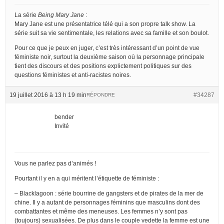
La série
Being Mary Jane
:
Mary Jane est une présentatrice télé qui a son propre talk show. La
série suit sa vie sentimentale, les relations avec sa famille et son boulot.
Pour ce que je peux en juger, c’est très intéressant d’un point de vue
féministe noir, surtout la deuxième saison où la personnage principale
tient des discours et des positions explictement politiques sur des
questions féministes et anti-racistes noires.
19 juillet 2016 à 13 h 19 min
#34287
RÉPONDRE
bender
Invité
Vous ne parlez pas d’animés !
Pourtant il y en a qui méritent l’étiquette de féministe :
– Blacklagoon : série bourrine de gangsters et de pirates de la mer de
chine. Il y a autant de personnages féminins que masculins dont des
combattantes et même des meneuses. Les femmes n’y sont pas
(toujours) sexualisées. De plus dans le couple vedette la femme est une