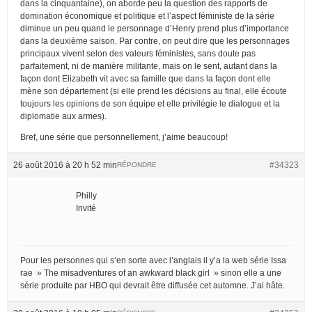
dans la cinquantaine), on aborde peu la question des rapports de
domination économique et politique et l’aspect féministe de la série
diminue un peu quand le personnage d’Henry prend plus d’importance
dans la deuxième saison. Par contre, on peut dire que les personnages
principaux vivent selon des valeurs féministes, sans doute pas
parfaitement, ni de manière militante, mais on le sent, autant dans la
façon dont Elizabeth vit avec sa famille que dans la façon dont elle
mène son département (si elle prend les décisions au final, elle écoute
toujours les opinions de son équipe et elle privilégie le dialogue et la
diplomatie aux armes).
Bref, une série que personnellement, j’aime beaucoup!
26 août 2016 à 20 h 52 min
#34323
RÉPONDRE
Philly
Invité
Pour les personnes qui s’en sorte avec l’anglais il y’a la web série Issa
rae » The misadventures of an awkward black girl » sinon elle a une
série produite par HBO qui devrait être diffusée cet automne. J’ai hâte.