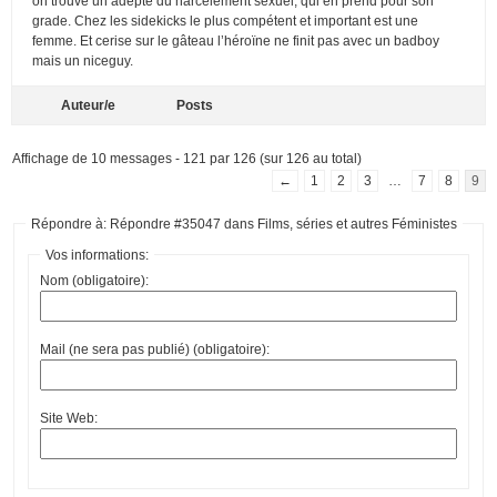
on trouve un adepte du harcèlement sexuel, qui en prend pour son
grade. Chez les sidekicks le plus compétent et important est une
femme. Et cerise sur le gâteau l’héroïne ne finit pas avec un badboy
mais un niceguy.
Auteur/e
Posts
Affichage de 10 messages - 121 par 126 (sur 126 au total)
←
1
2
3
…
7
8
9
Répondre à: Répondre #35047 dans Films, séries et autres Féministes
Vos informations:
Nom (obligatoire):
Mail (ne sera pas publié) (obligatoire):
Site Web: