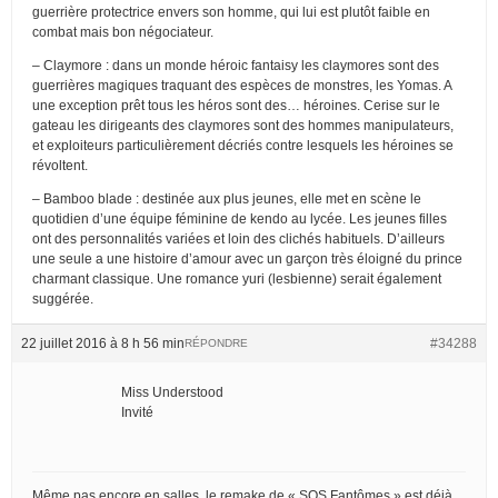
guerrière protectrice envers son homme, qui lui est plutôt faible en
combat mais bon négociateur.
– Claymore : dans un monde héroic fantaisy les claymores sont des
guerrières magiques traquant des espèces de monstres, les Yomas. A
une exception prêt tous les héros sont des… héroines. Cerise sur le
gateau les dirigeants des claymores sont des hommes manipulateurs,
et exploiteurs particulièrement décriés contre lesquels les héroines se
révoltent.
– Bamboo blade : destinée aux plus jeunes, elle met en scène le
quotidien d’une équipe féminine de kendo au lycée. Les jeunes filles
ont des personnalités variées et loin des clichés habituels. D’ailleurs
une seule a une histoire d’amour avec un garçon très éloigné du prince
charmant classique. Une romance yuri (lesbienne) serait également
suggérée.
22 juillet 2016 à 8 h 56 min
#34288
RÉPONDRE
Miss Understood
Invité
Même pas encore en salles, le remake de « SOS Fantômes » est déjà