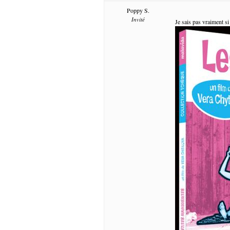
Poppy S.
Invité
Je sais pas vraiment si