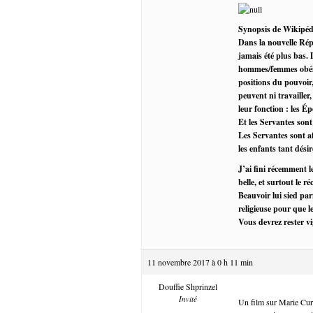
Synopsis de Wikipéd
Dans la nouvelle Répu
jamais été plus bas. 
hommes/femmes obéiss
positions du pouvoir,
peuvent ni travailler,
leur fonction : les 
Et les Servantes sont
Les Servantes sont af
les enfants tant désir
J’ai fini récemment l
belle, et surtout le r
Beauvoir lui sied par
religieuse pour que l
Vous devrez rester vi
11 novembre 2017 à 0 h 11 min
Douffie Shprinzel
Invité
Un film sur Marie Curie