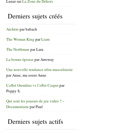
Lunar
sur
La Zone du Dehors
Derniers sujets créés
Archère
par
babach
The Woman King
par
Liam
The Northman
par
Lara
La bonne épouse
par
Arroway
Une nouvelle tendance ultra masculiniste
par
Anne, ma soeur Anne
L’effet Gremlins vs l’effet Casper
par
Poppy S.
Qui sont les joueurs de jeu vidéo ? –
Documentaire
par
Paul
Derniers sujets actifs