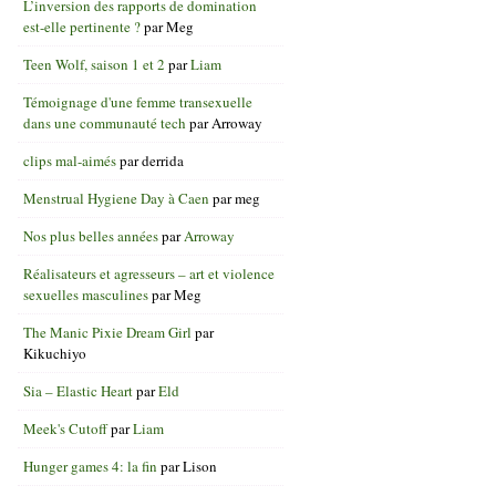
L’inversion des rapports de domination
est-elle pertinente ?
par
Meg
Teen Wolf, saison 1 et 2
par
Liam
Témoignage d'une femme transexuelle
dans une communauté tech
par
Arroway
clips mal-aimés
par
derrida
Menstrual Hygiene Day à Caen
par
meg
Nos plus belles années
par
Arroway
Réalisateurs et agresseurs – art et violence
sexuelles masculines
par
Meg
The Manic Pixie Dream Girl
par
Kikuchiyo
Sia – Elastic Heart
par
Eld
Meek's Cutoff
par
Liam
Hunger games 4: la fin
par
Lison