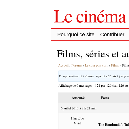
Le cinéma 
Pourquoi ce site
Contribuer
Films, séries et 
Accueil
›
Forums
›
Le coin pop-corn
›
Films
›
Films
Ce sujet contient 125 réponses, 4 ps. et a été mis à jour pour
Affichage de 6 messages - 121 par 126 (sur 126 au t
Auteur/e
Posts
6 juillet 2017 à 8 h 21 min
HarryJoe
Invité
The Handmaid’s Tal