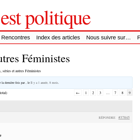
est politique
Rencontres
Index des articles
Nous suivre sur…
autres Féministes
, séries et autres Féministes
 la dernière fois par
, le
Il y a 1 année, 8 mois
.
otal)
←
1
2
3
…
7
8
9
#37845
RÉPONDRE
e