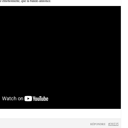
e émotionnelle, que la bande-annonce.
#39235
RÉPONDRE