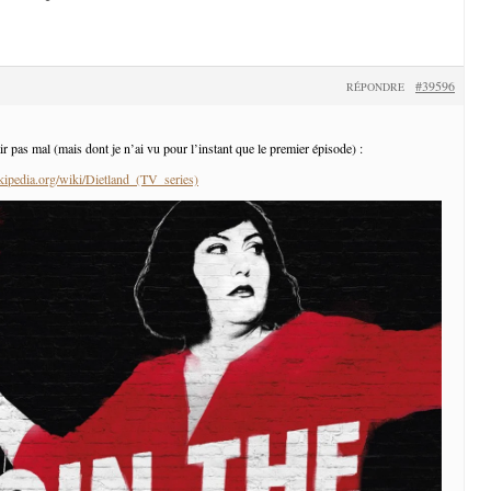
#39596
RÉPONDRE
ir pas mal (mais dont je n’ai vu pour l’instant que le premier épisode) :
ikipedia.org/wiki/Dietland_(TV_series)