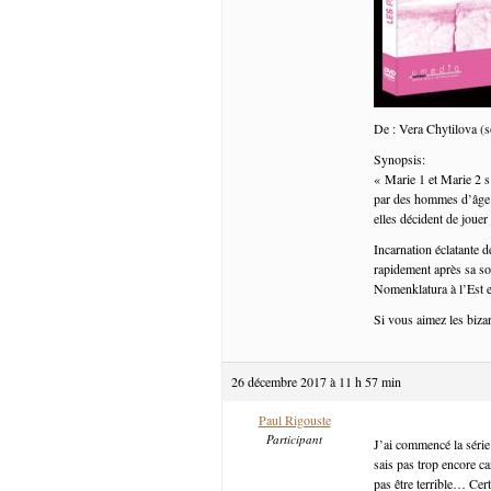
De : Vera Chytilova (s
Synopsis:
« Marie 1 et Marie 2 s’
par des hommes d’âge m
elles décident de joue
Incarnation éclatante d
rapidement après sa sor
Nomenklatura à l’Est et
Si vous aimez les bizar
26 décembre 2017 à 11 h 57 min
Paul Rigouste
Participant
J’ai commencé la série
sais pas trop encore ca
pas être terrible… Cert