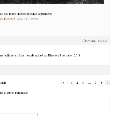
 un peu moins intéressante que la première)
org/wiki/Good_Girls_(TV_series)
#43335
RÉPONDRE
e facile est un film français réalisé par Éléonore Pourriat en 2018
otal)
←
1
2
3
…
7
8
9
es et autres Féministes