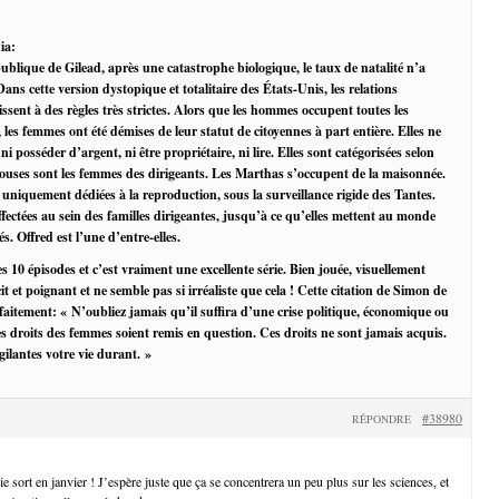
ia:
blique de Gilead, après une catastrophe biologique, le taux de natalité n’a
Dans cette version dystopique et totalitaire des États-Unis, les relations
ent à des règles très strictes. Alors que les hommes occupent toutes les
 les femmes ont été démises de leur statut de citoyennes à part entière. Elles ne
 ni posséder d’argent, ni être propriétaire, ni lire. Elles sont catégorisées selon
Épouses sont les femmes des dirigeants. Les Marthas s’occupent de la maisonnée.
 uniquement dédiées à la reproduction, sous la surveillance rigide des Tantes.
fectées au sein des familles dirigeantes, jusqu’à ce qu’elles mettent au monde
és. Offred est l’une d’entre-elles.
es 10 épisodes et c’est vraiment une excellente série. Bien jouée, visuellement
écit et poignant et ne semble pas si irréaliste que cela ! Cette citation de Simon de
faitement: « N’oubliez jamais qu’il suffira d’une crise politique, économique ou
es droits des femmes soient remis en question. Ces droits ne sont jamais acquis.
gilantes votre vie durant. »
#38980
RÉPONDRE
 sort en janvier ! J’espère juste que ça se concentrera un peu plus sur les sciences, et