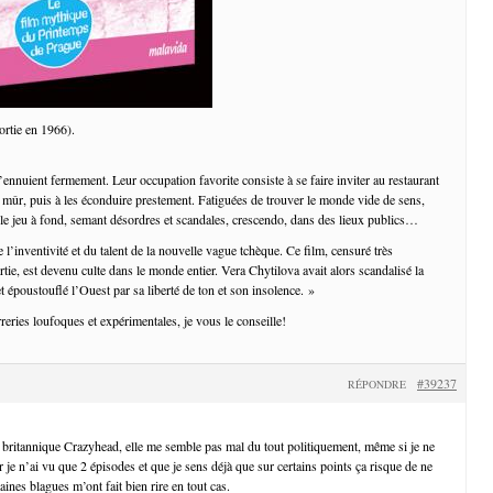
ortie en 1966).
ennuient fermement. Leur occupation favorite consiste à se faire inviter au restaurant
ûr, puis à les éconduire prestement. Fatiguées de trouver le monde vide de sens,
r le jeu à fond, semant désordres et scandales, crescendo, dans des lieux publics…
e l’inventivité et du talent de la nouvelle vague tchèque. Ce film, censuré très
tie, est devenu culte dans le monde entier. Vera Chytilova avait alors scandalisé la
 époustouflé l’Ouest par sa liberté de ton et son insolence. »
reries loufoques et expérimentales, je vous le conseille!
#39237
RÉPONDRE
 britannique Crazyhead, elle me semble pas mal du tout politiquement, même si je ne
r je n’ai vu que 2 épisodes et que je sens déjà que sur certains points ça risque de ne
aines blagues m’ont fait bien rire en tout cas.