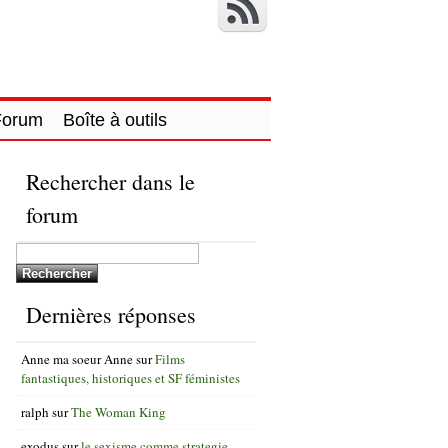
Forum
Boîte à outils
Rechercher dans le
forum
Dernières réponses
Anne ma soeur Anne
sur
Films
fantastiques, historiques et SF féministes
ralph
sur
The Woman King
exodus
sur
le sexisme comme strategie