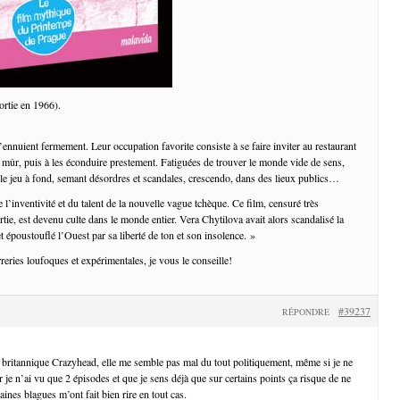
ortie en 1966).
ennuient fermement. Leur occupation favorite consiste à se faire inviter au restaurant
ûr, puis à les éconduire prestement. Fatiguées de trouver le monde vide de sens,
r le jeu à fond, semant désordres et scandales, crescendo, dans des lieux publics…
e l’inventivité et du talent de la nouvelle vague tchèque. Ce film, censuré très
tie, est devenu culte dans le monde entier. Vera Chytilova avait alors scandalisé la
 époustouflé l’Ouest par sa liberté de ton et son insolence. »
reries loufoques et expérimentales, je vous le conseille!
#39237
RÉPONDRE
 britannique Crazyhead, elle me semble pas mal du tout politiquement, même si je ne
r je n’ai vu que 2 épisodes et que je sens déjà que sur certains points ça risque de ne
aines blagues m’ont fait bien rire en tout cas.