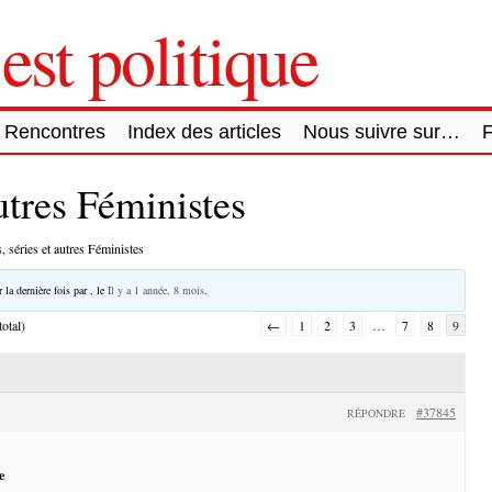
est politique
Rencontres
Index des articles
Nous suivre sur…
autres Féministes
, séries et autres Féministes
 la dernière fois par
, le
Il y a 1 année, 8 mois
.
otal)
←
1
2
3
…
7
8
9
#37845
RÉPONDRE
e