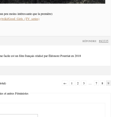
 un peu moins intéressante que la première)
org/wiki/Good_Girls_(TV_series)
#43335
RÉPONDRE
e facile est un film français réalisé par Éléonore Pourriat en 2018
otal)
←
1
2
3
…
7
8
9
es et autres Féministes