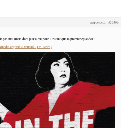
#39596
RÉPONDRE
ir pas mal (mais dont je n’ai vu pour l’instant que le premier épisode) :
ikipedia.org/wiki/Dietland_(TV_series)