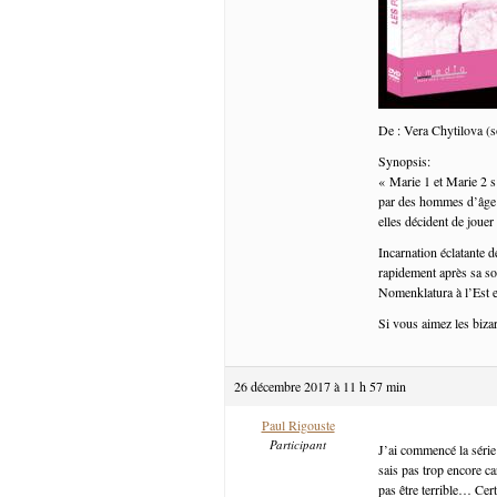
De : Vera Chytilova (s
Synopsis:
« Marie 1 et Marie 2 s’
par des hommes d’âge m
elles décident de joue
Incarnation éclatante d
rapidement après sa sor
Nomenklatura à l’Est et
Si vous aimez les bizar
26 décembre 2017 à 11 h 57 min
Paul Rigouste
Participant
J’ai commencé la série
sais pas trop encore ca
pas être terrible… Cert