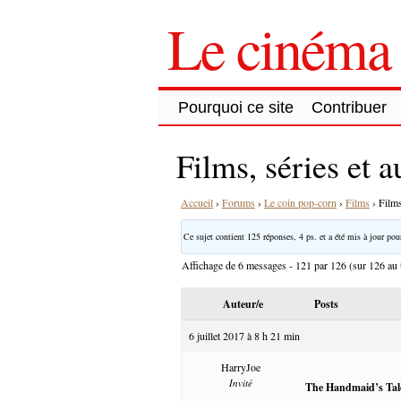
Le cinéma 
Pourquoi ce site
Contribuer
Films, séries et 
Accueil
›
Forums
›
Le coin pop-corn
›
Films
›
Films
Ce sujet contient 125 réponses, 4 ps. et a été mis à jour pour
Affichage de 6 messages - 121 par 126 (sur 126 au t
Auteur/e
Posts
6 juillet 2017 à 8 h 21 min
HarryJoe
Invité
The Handmaid’s Tal