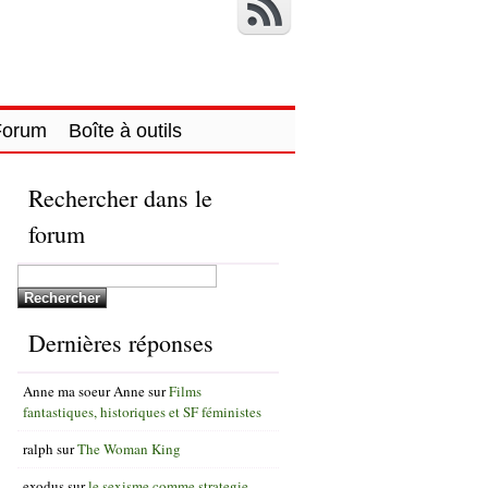
Forum
Boîte à outils
Rechercher dans le
forum
Dernières réponses
Anne ma soeur Anne
sur
Films
fantastiques, historiques et SF féministes
ralph
sur
The Woman King
exodus
sur
le sexisme comme strategie