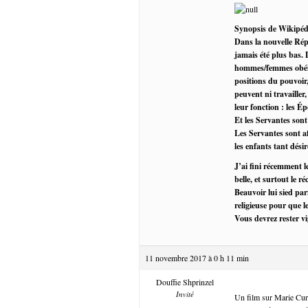
Synopsis de Wikipéd
Dans la nouvelle Répu
jamais été plus bas. 
hommes/femmes obéiss
positions du pouvoir,
peuvent ni travailler,
leur fonction : les 
Et les Servantes sont
Les Servantes sont af
les enfants tant désir
J’ai fini récemment l
belle, et surtout le r
Beauvoir lui sied par
religieuse pour que l
Vous devrez rester vi
11 novembre 2017 à 0 h 11 min
Douffie Shprinzel
Invité
Un film sur Marie Curie