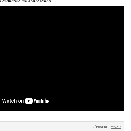
e émotionnelle, que la bande-annonce.
#39235
RÉPONDRE