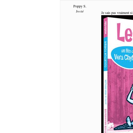
Poppy S.
Invité
Je sais pas vraiment si