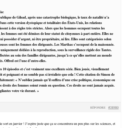
ia:
blique de Gilead, après une catastrophe biologique, le taux de natalité n’a
Dans cette version dystopique et totalitaire des États-Unis, les relations
ent à des règles très strictes. Alors que les hommes occupent toutes les
 les femmes ont été démises de leur statut de citoyennes à part entière. Elles ne
 ni posséder d’argent, ni être propriétaire, ni lire. Elles sont catégorisées selon
Épouses sont les femmes des dirigeants. Les Marthas s’occupent de la maisonnée.
 uniquement dédiées à la reproduction, sous la surveillance rigide des Tantes.
fectées au sein des familles dirigeantes, jusqu’à ce qu’elles mettent au monde
és. Offred est l’une d’entre-elles.
es 10 épisodes et c’est vraiment une excellente série. Bien jouée, visuellement
écit et poignant et ne semble pas si irréaliste que cela ! Cette citation de Simon de
faitement: « N’oubliez jamais qu’il suffira d’une crise politique, économique ou
es droits des femmes soient remis en question. Ces droits ne sont jamais acquis.
gilantes votre vie durant. »
#38980
RÉPONDRE
 sort en janvier ! J’espère juste que ça se concentrera un peu plus sur les sciences, et