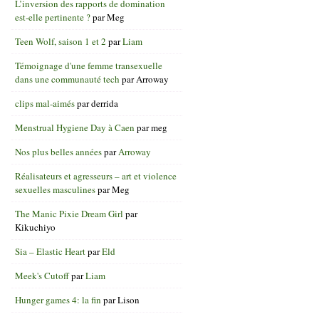
L’inversion des rapports de domination
est-elle pertinente ?
par
Meg
Teen Wolf, saison 1 et 2
par
Liam
Témoignage d'une femme transexuelle
dans une communauté tech
par
Arroway
clips mal-aimés
par
derrida
Menstrual Hygiene Day à Caen
par
meg
Nos plus belles années
par
Arroway
Réalisateurs et agresseurs – art et violence
sexuelles masculines
par
Meg
The Manic Pixie Dream Girl
par
Kikuchiyo
Sia – Elastic Heart
par
Eld
Meek's Cutoff
par
Liam
Hunger games 4: la fin
par
Lison