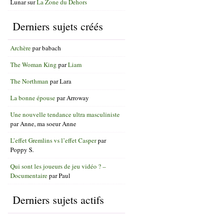
Lunar
sur
La Zone du Dehors
Derniers sujets créés
Archère
par
babach
The Woman King
par
Liam
The Northman
par
Lara
La bonne épouse
par
Arroway
Une nouvelle tendance ultra masculiniste
par
Anne, ma soeur Anne
L’effet Gremlins vs l’effet Casper
par
Poppy S.
Qui sont les joueurs de jeu vidéo ? –
Documentaire
par
Paul
Derniers sujets actifs