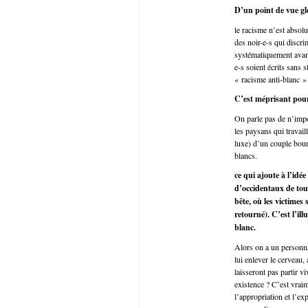
D’un point de vue glo
le racisme n’est absolu
des noir-e-s qui discr
systématiquement avant
e-s soient écrits sans s
« racisme anti-blanc »
C’est méprisant pou
On parle pas de n’impo
les paysans qui travaill
luxe) d’un couple bour
blancs.
ce qui ajoute à l’idé
d’occidentaux de tous
bête, où les victimes
retourné). C’est l’il
blanc.
Alors on a un personna
lui enlever le cerveau, 
laisseront pas partir v
existence ? C’est vrai
l’appropriation et l’ex