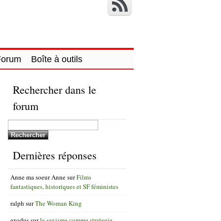
Forum
Boîte à outils
Rechercher dans le
forum
Dernières réponses
Anne ma soeur Anne
sur
Films
fantastiques, historiques et SF féministes
ralph
sur
The Woman King
exodus
sur
le sexisme comme strategie