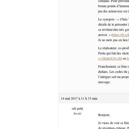
semaine. Pour prévenir,
bonne pointe d’humour 
jeu des acteur-ices est 
Le synopsis : « Chris
décide de le présenter 
se révèlent être très g
arriver. » (
https://fr.w
Je ne mets pas en lien 
Le réalisateur, co-prod
Peele qui fait des ske
v=2EtalOOS-eM
ou
h
Franchement, ce film se
dedans. Les codes du g
l’intrigue sert un prop
message.
14 mai 2017 à 11 h 33 min
seb petit
Invité
Bonjour,
Je viens de voir ce fi
de réception critique.