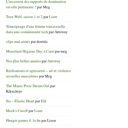
L’inversion des rapports de domination
est-elle pertinente ?
par
Meg
Teen Wolf, saison 1 et 2
par
Liam
Témoignage d'une femme transexuelle
dans une communauté tech
par
Arroway
clips mal-aimés
par
derrida
Menstrual Hygiene Day à Caen
par
meg
Nos plus belles années
par
Arroway
Réalisateurs et agresseurs – art et violence
sexuelles masculines
par
Meg
The Manic Pixie Dream Girl
par
Kikuchiyo
Sia – Elastic Heart
par
Eld
Meek's Cutoff
par
Liam
Hunger games 4: la fin
par
Lison