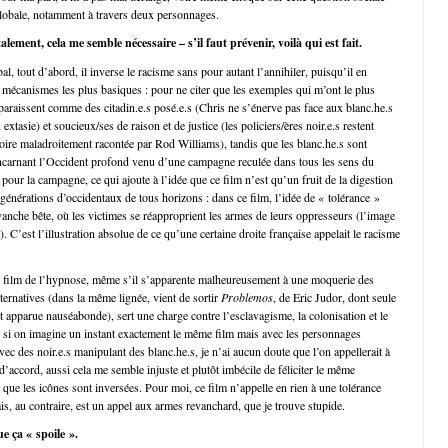
globale, notamment à travers deux personnages.
talement, cela me semble nécessaire – s’il faut prévenir, voilà qui est fait.
l, tout d’abord, il inverse le racisme sans pour autant l’annihiler, puisqu’il en
s mécanismes les plus basiques : pour ne citer que les exemples qui m’ont le plus
pparaissent comme des citadin.e.s posé.e.s (Chris ne s’énerve pas face aux blanc.he.s
 extasie) et soucieux/ses de raison et de justice (les policiers/ères noir.e.s restent
toire maladroitement racontée par Rod Williams), tandis que les blanc.he.s sont
incarnant l’Occident profond venu d’une campagne reculée dans tous les sens du
pour la campagne, ce qui ajoute à l’idée que ce film n’est qu’un fruit de la digestion
générations d’occidentaux de tous horizons : dans ce film, l’idée de « tolérance »
vanche bête, où les victimes se réapproprient les armes de leurs oppresseurs (l’image
). C’est l’illustration absolue de ce qu’une certaine droite française appelait le racisme
 ce film de l’hypnose, même s’il s’apparente malheureusement à une moquerie des
ternatives (dans la même lignée, vient de sortir
Problemos
, de Eric Judor, dont seule
 apparue nauséabonde), sert une charge contre l’esclavagisme, la colonisation et le
s si on imagine un instant exactement le même film mais avec les personnages
avec des noir.e.s manipulant des blanc.he.s, je n’ai aucun doute que l’on appellerait à
s d’accord, aussi cela me semble injuste et plutôt imbécile de féliciter le même
que les icônes sont inversées. Pour moi, ce film n’appelle en rien à une tolérance
is, au contraire, est un appel aux armes revanchard, que je trouve stupide.
ue ça « spoile ».