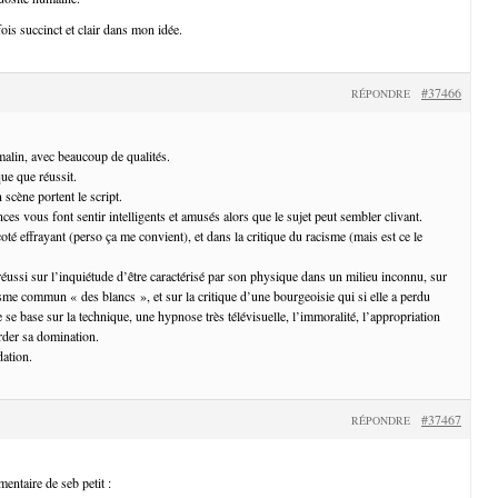
fois succinct et clair dans mon idée.
#37466
RÉPONDRE
malin, avec beaucoup de qualités.
que que réussit.
 scène portent le script.
ces vous font sentir intelligents et amusés alors que le sujet peut sembler clivant.
oté effrayant (perso ça me convient), et dans la critique du racisme (mais est ce le
 réussi sur l’inquiétude d’être caractérisé par son physique dans un milieu inconnu, sur
cisme commun « des blancs », et sur la critique d’une bourgeoisie qui si elle a perdu
 se base sur la technique, une hypnose très télévisuelle, l’immoralité, l’appropriation
arder sa domination.
ation.
#37467
RÉPONDRE
ntaire de seb petit :