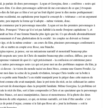
ail, je parlais de deux personnages : Logan et Georgina, deux « confrères » noirs qui
 hors-film. Ces deux personnages achèvent de me convaincre de ce que j’évoquais
à-dire du fait que ce film n’est qu’un fruit digéré (pour le dire moins poétiquement :
ème occidental, un capitalisme pour lequel le concept de « tolérance » est un argument
tre, peu importe la forme qu’il adopte – même violente, donc.
s je commence par le personnage masculin : Logan est un des premiers personnages à
hris. Pourquoi ? Parce qu’il n’est pas habillé à la mode (bonjour capitalisme !), et
paraît au bras d’une femme blanche plus âgée que lui. Ce qui abonde abominablement
onnement et d’une ghettoïsation de la société : les couples ne doivent se former
âge, et de la même couleur – au cours du film, plusieurs personnages confirment à
as dû se mettre en couple avec Rose, une blanche.
ina repose, je pense, sur un mécanisme narratif et monstratif beaucoup plus
raît suspecte aux yeux de Chris de manière beaucoup plus confuse, diffuse, par son
mprenne vraiment de quoi il s’agit précisément – la confusion est entretenue parce
aux autres personnages noirs (ce qui est pour moi un des problèmes majeurs du film, je
 ci-dessus : la vision du monde racisé en deux blocs, comme une Guerre Froide). Le
ur moi dans la scène de la grande révélation, lorsque Chris tombe sur la boîte à
 sa petite amie blanche l’a en réalité manipulé pour le piéger dans cette maison de
ut comme elle avait manipulé, dans le pré-texte du récit, en les séduisant les autres
servent de domestiques dans la propriété familiale. Même Georgina. Le problème est
cule le récit du film, sert à faire comprendre à Chris et au spectateur que le personnage
res blancs, est aussi manipulatrice, fausse et monstrueuse. Et la photo des deux
sion de cette séquence, ce qui, en termes narratifs, est loin d’être anodin : c’est
de point d’orgue, comme si le fait que Rose ait « joué la lesbienne » soit le
osité humaine.