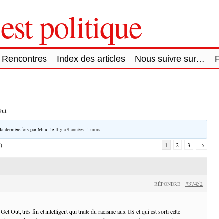
est politique
Rencontres
Index des articles
Nous suivre sur…
Out
la dernière fois par
Milu
, le
Il y a 9 années, 1 mois
.
l)
1
2
3
→
#37452
RÉPONDRE
et Out, très fin et intelligent qui traite du racisme aux US et qui est sorti cette