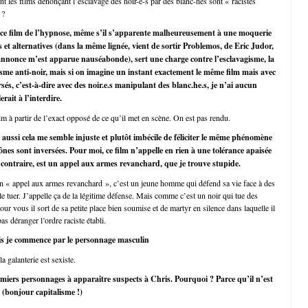
 les films dénonçant l’esclavage des noir-e-s par des blanc-hes sont « racistes
 ?
it ce film de l’hypnose, même s’il s’apparente malheureusement à une moquerie
et alternatives (dans la même lignée, vient de sortir Problemos, de Eric Judor,
annonce m’est apparue nauséabonde), sert une charge contre l’esclavagisme, la
cisme anti-noir, mais si on imagine un instant exactement le même film mais avec
sés, c’est-à-dire avec des noir.e.s manipulant des blanc.he.s, je n’ai aucun
rait à l’interdire.
m à partir de l’exact opposé de ce qu’il met en scène. On est pas rendu.
, aussi cela me semble injuste et plutôt imbécile de féliciter le même phénomène
cônes sont inversées. Pour moi, ce film n’appelle en rien à une tolérance apaisée
 contraire, est un appel aux armes revanchard, que je trouve stupide.
n « appel aux armes revanchard », c’est un jeune homme qui défend sa vie face à des
e tuer. J’appelle ça de la légitime défense. Mais comme c’est un noir qui tue des
ur vous il sort de sa petite place bien soumise et de martyr en silence dans laquelle il
as déranger l’ordre raciste établi.
is je commence par le personnage masculin
 galanterie est sexiste.
miers personnages à apparaître suspects à Chris. Pourquoi ? Parce qu’il n’est
 (bonjour capitalisme !)