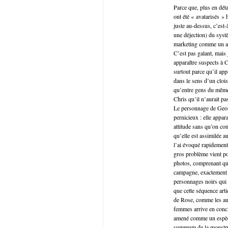
Parce que, plus en dét
ont été « avatarisés »
juste au-dessus, c’est-
une déjection) du syst
marketing comme un au
C’est pas galant, mai
apparaître suspects à C
surtout parce qu’il ap
dans le sens d’un clois
qu’entre gens du même 
Chris qu’il n’aurait p
Le personnage de Georg
pernicieux : elle appa
attitude sans qu’on co
qu’elle est assimilée 
l’ai évoqué rapidement
gros problème vient po
photos, comprenant que
campagne, exactement to
personnages noirs qui 
que cette séquence arti
de Rose, comme les aut
femmes arrive en conclu
amené comme un espèce 
summum de la monstru