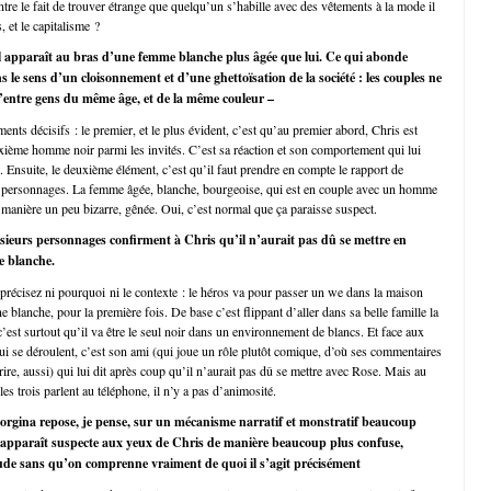
ntre le fait de trouver étrange que quelqu’un s’habille avec des vêtements à la mode il
, et le capitalisme ?
il apparaît au bras d’une femme blanche plus âgée que lui. Ce qui abonde
le sens d’un cloisonnement et d’une ghettoïsation de la société : les couples ne
’entre gens du même âge, et de la même couleur –
nts décisifs : le premier, et le plus évident, c’est qu’au premier abord, Chris est
xième homme noir parmi les invités. C’est sa réaction et son comportement qui lui
le. Ensuite, le deuxième élément, c’est qu’il faut prendre en compte le rapport de
x personnages. La femme âgée, blanche, bourgeoise, qui est en couple avec un homme
e manière un peu bizarre, gênée. Oui, c’est normal que ça paraisse suspect.
usieurs personnages confirment à Chris qu’il n’aurait pas dû se mettre en
e blanche.
précisez ni pourquoi ni le contexte : le héros va pour passer un we dans la maison
e blanche, pour la première fois. De base c’est flippant d’aller dans sa belle famille la
c’est surtout qu’il va être le seul noir dans un environnement de blancs. Et face aux
i se déroulent, c’est son ami (qui joue un rôle plutôt comique, d’où ses commentaires
e rire, aussi) qui lui dit après coup qu’il n’aurait pas dû se mettre avec Rose. Mais au
les trois parlent au téléphone, il n’y a pas d’animosité.
rgina repose, je pense, sur un mécanisme narratif et monstratif beaucoup
le apparaît suspecte aux yeux de Chris de manière beaucoup plus confuse,
itude sans qu’on comprenne vraiment de quoi il s’agit précisément