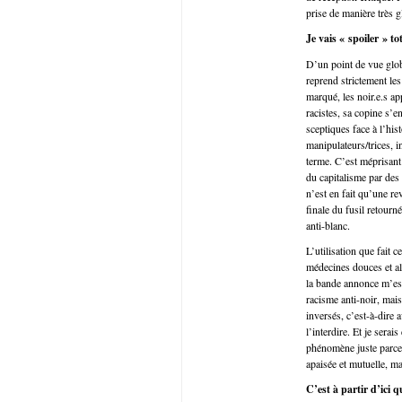
prise de manière très 
Je vais « spoiler » to
D’un point de vue globa
reprend strictement le
marqué, les noir.e.s a
racistes, sa copine s’en
sceptiques face à l’his
manipulateurs/trices, 
terme. C’est méprisant 
du capitalisme par des 
n’est en fait qu’une re
finale du fusil retourné
anti-blanc.
L’utilisation que fait
médecines douces et al
la bande annonce m’est
racisme anti-noir, mai
inversés, c’est-à-dire 
l’interdire. Et je serai
phénomène juste parce 
apaisée et mutuelle, ma
C’est à partir d’ici q