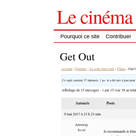
Le cinéma 
Pourquoi ce site
Contribuer
Get Out
Accueil
›
Forums
›
Le coin pop-corn
›
Films
›
Get 
Ce sujet contient 37 réponses, 1 ps. et a été mis à jour pour 
Affichage de 15 messages - 1 par 15 (sur 38 au tota
Auteur/e
Posts
9 mai 2017 à 23 h 23 min
Arroway
Invité
Je recommande le film G