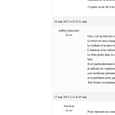
J’espère avoir été à la 
16 mai 2017 à 23 h 21 min
joffrey pluscourt
Invité
Oui c’est un film très 
Le twist est aussi logi
Le rythme et la mise en
L’humour et les référen
Le film pèche dans le c
but).
Il est particulièrement
le ridicule de l’antira
son racialisme primaire
et la prédation pour g
Très bonne recommand
17 mai 2017 à 11 h 45 min
Arroway
Invité
Pour répondre au comme