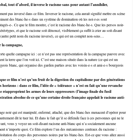
bal, tout d’abord, il inverse le racisme sans pour autant l’annihiler,
ment pas inversé dans ce film. Inverser le racisme, cela aurait signifié mettre en scène
iminent des blanc-he-s dans un système de domination où les noi-r-es sont
agés-e-. Ce que le film montre, c’est le racisme des blanc-he-s. Que les persos noir-
téréotypes, et que le racisme soit dénoncé, visiblement ça suffit à crier au soit-disant
 (autre petit nom du racisme inversé), ce qui est un complet non-sens…
r la campagne,
rte quelle campagne ici : ce n’est pas une représentation de la campagne pauvre avec
ent la terre que l’on voit ici. C’est une maison située dans la nature (ce qui est un
geois blanc, qui organise des garden parties avec les voisin-e-s et ami-e-s bourgeois
e que ce film n’est qu’un fruit de la digestion du capitalisme par des générations
 horizons : dans ce film, l’idée de « tolérance » n’est en fait qu’une revanche
 se réapproprient les armes de leurs oppresseurs (l’image finale du fusil
lustration absolue de ce qu’une certaine droite française appelait le racisme anti-
ge noir qui est manipulé, enfermé, attaché, que des blanc-hes menacent d’opérer pour
autrement dit le tuer lui. Et dans le fait qu’il se défende face à ces personnes qui ne le
ivant, vous y voyez un soit-disant racisme anti-blanc qui n’a socialement aucune
ment n’importe quoi. Ce film explore l’un des mécanismes centraux du racisme :
ploitation du corps des personnes noires par les blanc-hes. Est-ce que vous allez aussi