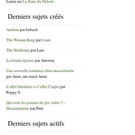
Lunar
sur
La Zone du Dehors
Derniers sujets créés
Archère
par
babach
The Woman King
par
Liam
The Northman
par
Lara
La bonne épouse
par
Arroway
Une nouvelle tendance ultra masculiniste
par
Anne, ma soeur Anne
L’effet Gremlins vs l’effet Casper
par
Poppy S.
Qui sont les joueurs de jeu vidéo ? –
Documentaire
par
Paul
Derniers sujets actifs