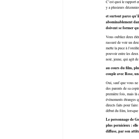
C’est quoi le rapport e
y a plusieurs décennies
et surtout parce qu’
abominablement dans 
doivent se former qu
Vous oubliez deux éléme
rassuré de voir un deu
mette la puce à l’oreil
pouvoir entre les deu
noir, jeune, qui agit d
au cours du film, pl
couple avec Rose, un
Oui, sauf que vous ne 
des parents de sa copin
première fois, mais là 
évènements étranges qu
directs faits pour fair
début du film, lorsque 
Le personnage de Geo
plus pernicieux : el
diffuse, par son att