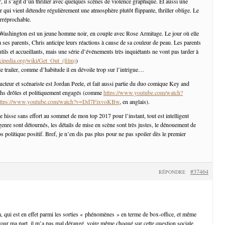
 il s’agit d’un thriller avec quelques scènes de violence graphique. Et aussi une
qui vient détendre régulièrement une atmosphère plutôt flippante, thriller oblige. Le
irréprochable.
 Washington est un jeune homme noir, en couple avec Rose Armitage. Le jour où elle
à ses parents, Chris anticipe leurs réactions à cause de sa couleur de peau. Les parents
entils et accueillants, mais une série d’événements très inquiétants ne vont pas tarder à
ikipedia.org/wiki/Get_Out_(film)
)
le trailer, comme d’habitude il en dévoile trop sur l’intrigue…
ucteur et scénariste est Jordan Peele, et fait aussi partie du duo comique Key and
tchs drôles et politiquement engagés (comme
https://www.youtube.com/watch?
ttps://www.youtube.com/watch?v=Dd7FixvoKBw
, en anglais).
 hisse sans effort au sommet de mon top 2017 pour l’instant, tout est intelligent
enre sont détournés, les détails de mise en scène sont très justes, le dénouement de
os politique positif. Bref, je n’en dis pas plus pour ne pas spoiler dès le premier
#37464
RÉPONDRE
lm, qui est en effet parmi les sorties « phénomènes » en terme de box-office, et même
 Pour ma part, il m’a pas mal dérangé, voire même choqué sur cette question sociale