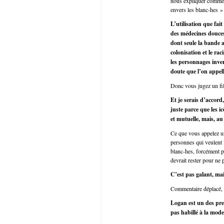
nous expliquer comment
envers les blanc-hes »
L’utilisation que fa
des médecines douces 
dont seule la bande 
colonisation et le ra
les personnages inver
doute que l’on appelle
Donc vous jugez un fil
Et je serais d’accord
juste parce que les i
et mutuelle, mais, au
Ce que vous appelez u
personnes qui veulent l
blanc-hes, forcément po
devrait rester pour ne p
C’est pas galant, ma
Commentaire déplacé, la
Logan est un des pre
pas habillé à la mode