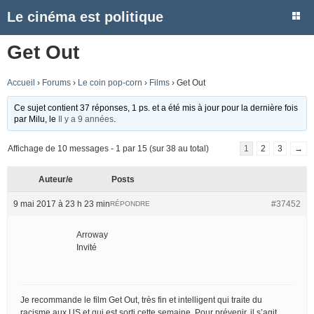
Le cinéma est politique
Get Out
Accueil
›
Forums
›
Le coin pop-corn
›
Films
›
Get Out
Ce sujet contient 37 réponses, 1 ps. et a été mis à jour pour la dernière fois
par
Milu
, le
Il y a 9 années
.
Affichage de 10 messages - 1 par 15 (sur 38 au total)
1
2
3
→
Auteur/e
Posts
9 mai 2017 à 23 h 23 min
#37452
RÉPONDRE
Arroway
Invité
Je recommande le film Get Out, très fin et intelligent qui traite du
racisme aux US et qui est sorti cette semaine. Pour prévenir, il s’agit