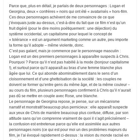
Parce que, plus en détail, je parlais de deux personnages : Logan et
Georgina, deux « confrères » noirs qui ont été « avatarisés » hors-film.
Ces deux personnages achèvent de me convaincre de ce que
j’évoquais juste au-dessus, c’est-à-dire du fait que ce film n’est qu’un
fruit digéré (pour le dire moins poétiquement : une déjection) du
système occidental, un capitalisme pour lequel le concept de
« tolérance » est un argument marketing comme un autre, peu importe
la forme qu’il adopte – même violente, donc.
C’est pas galant, mais je commence par le personnage masculin :
Logan est un des premiers personnages à apparaître suspects à Chris.
Pourquoi ? Parce qu’il n’est pas habillé à la mode (bonjour capitalisme
!), et surtout parce qu’il apparaît au bras d’une femme blanche plus
âgée que lui. Ce qui abonde abominablement dans le sens d’un
cloisonnement et d’une ghettoïsation de la société : les couples ne
doivent se former qu’entre gens du même âge, et de la même couleur –
au cours du film, plusieurs personnages confirment à Chris qu’il n’aurait
pas dû se mettre en couple avec Rose, une blanche.
Le personnage de Georgina repose, je pense, sur un mécanisme
narratif et monstratif beaucoup plus pernicieux : elle apparaît suspecte
aux yeux de Chris de manière beaucoup plus confuse, diffuse, par son
attitude sans qu’on comprenne vraiment de quoi il s’agit précisément –
la confusion est entretenue parce qu’elle est assimilée aux autres
personnages noirs (ce qui est pour moi un des problèmes majeurs du
film, je l’ai évoqué rapidement ci-dessus : la vision du monde racisé en