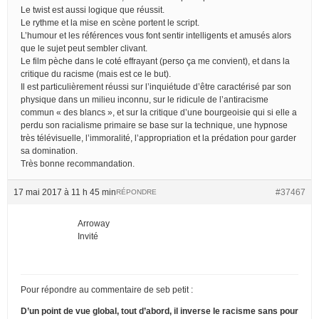
Le twist est aussi logique que réussit.
Le rythme et la mise en scène portent le script.
L’humour et les références vous font sentir intelligents et amusés alors
que le sujet peut sembler clivant.
Le film pèche dans le coté effrayant (perso ça me convient), et dans la
critique du racisme (mais est ce le but).
Il est particulièrement réussi sur l’inquiétude d’être caractérisé par son
physique dans un milieu inconnu, sur le ridicule de l’antiracisme
commun « des blancs », et sur la critique d’une bourgeoisie qui si elle a
perdu son racialisme primaire se base sur la technique, une hypnose
très télévisuelle, l’immoralité, l’appropriation et la prédation pour garder
sa domination.
Très bonne recommandation.
17 mai 2017 à 11 h 45 min
#37467
RÉPONDRE
Arroway
Invité
Pour répondre au commentaire de seb petit :
D’un point de vue global, tout d’abord, il inverse le racisme sans pour