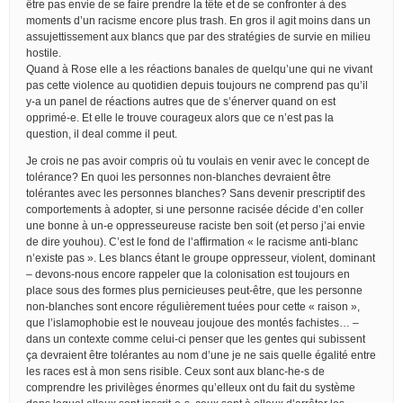
être pas envie de se faire prendre la tête et de se confronter à des
moments d’un racisme encore plus trash. En gros il agit moins dans un
assujettissement aux blancs que par des stratégies de survie en milieu
hostile.
Quand à Rose elle a les réactions banales de quelqu’une qui ne vivant
pas cette violence au quotidien depuis toujours ne comprend pas qu’il
y-a un panel de réactions autres que de s’énerver quand on est
opprimé-e. Et elle le trouve courageux alors que ce n’est pas la
question, il deal comme il peut.
Je crois ne pas avoir compris où tu voulais en venir avec le concept de
tolérance? En quoi les personnes non-blanches devraient être
tolérantes avec les personnes blanches? Sans devenir prescriptif des
comportements à adopter, si une personne racisée décide d’en coller
une bonne à un-e oppresseureuse raciste ben soit (et perso j’ai envie
de dire youhou). C’est le fond de l’affirmation « le racisme anti-blanc
n’existe pas ». Les blancs étant le groupe oppresseur, violent, dominant
– devons-nous encore rappeler que la colonisation est toujours en
place sous des formes plus pernicieuses peut-être, que les personne
non-blanches sont encore régulièrement tuées pour cette « raison »,
que l’islamophobie est le nouveau joujoue des montés fachistes… –
dans un contexte comme celui-ci penser que les gentes qui subissent
ça devraient être tolérantes au nom d’une je ne sais quelle égalité entre
les races est à mon sens risible. Ceux sont aux blanc-he-s de
comprendre les privilèges énormes qu’elleux ont du fait du système