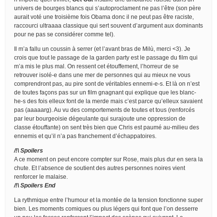
univers de bourges blancs qui s’autoproclament ne pas l’être (son père
aurait voté une troisième fois Obama donc il ne peut pas être raciste,
raccourci ultraaaa classique qui sert souvent d’argument aux dominants
pour ne pas se considérer comme tel).
Il m’a fallu un coussin à serrer (et l’avant bras de Milù, merci <3). Je
crois que tout le passage de la garden party est le passage du film qui
m’a mis le plus mal. On ressent cet étouffement, l’horreur de se
retrouver isolé-e dans une mer de personnes qui au mieux ne vous
comprendront pas, au pire sont de véritables ennemi-e-s. Et là on n’est
de toutes façons pas sur un film gnagnant qui explique que les blanc-
he-s des fois elleux font de la merde mais c’est parce qu’elleux savaient
pas (aaaaarg). Au vu des comportements de toutes et tous (renforcés
par leur bourgeoisie dégeulante qui surajoute une oppression de
classe étouffante) on sent très bien que Chris est paumé au-milieu des
ennemis et qu’il n’a pas franchement d’échappatoires.
/!\ Spoilers
A ce moment on peut encore compter sur Rose, mais plus dur en sera la
chute. Et l’absence de soutient des autres personnes noires vient
renforcer le malaise.
/!\ Spoilers End
La rythmique entre l’humour et la montée de la tension fonctionne super
bien. Les moments comiques ou plus légers qui font que l’on desserre