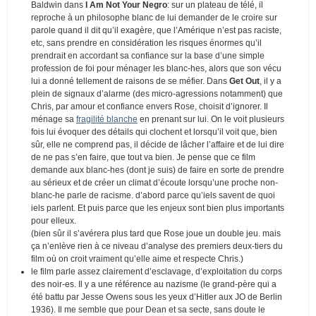
Baldwin dans
I Am Not Your Negro
: sur un plateau de télé, il
reproche à un philosophe blanc de lui demander de le croire sur
parole quand il dit qu’il exagère, que l’Amérique n’est pas raciste,
etc, sans prendre en considération les risques énormes qu’il
prendrait en accordant sa confiance sur la base d’une simple
profession de foi pour ménager les blanc-hes, alors que son vécu
lui a donné tellement de raisons de se méfier. Dans
Get Out
, il y a
plein de signaux d’alarme (des micro-agressions notamment) que
Chris, par amour et confiance envers Rose, choisit d’ignorer. Il
ménage sa
fragilité blanche
en prenant sur lui. On le voit plusieurs
fois lui évoquer des détails qui clochent et lorsqu’il voit que, bien
sûr, elle ne comprend pas, il décide de lâcher l’affaire et de lui dire
de ne pas s’en faire, que tout va bien. Je pense que ce film
demande aux blanc-hes (dont je suis) de faire en sorte de prendre
au sérieux et de créer un climat d’écoute lorsqu’une proche non-
blanc-he parle de racisme. d’abord parce qu’iels savent de quoi
iels parlent. Et puis parce que les enjeux sont bien plus importants
pour elleux.
(bien sûr il s’avérera plus tard que Rose joue un double jeu. mais
ça n’enlève rien à ce niveau d’analyse des premiers deux-tiers du
film où on croit vraiment qu’elle aime et respecte Chris.)
le film parle assez clairement d’esclavage, d’exploitation du corps
des noir-es. Il y a une référence au nazisme (le grand-père qui a
été battu par Jesse Owens sous les yeux d’Hitler aux JO de Berlin
1936). Il me semble que pour Dean et sa secte, sans doute le