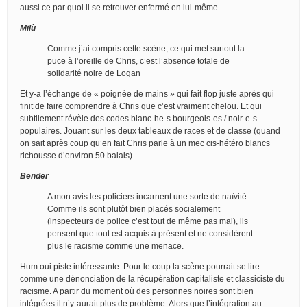
aussi ce par quoi il se retrouver enfermé en lui-même.
Milù
Comme j’ai compris cette scène, ce qui met surtout la
puce à l’oreille de Chris, c’est l’absence totale de
solidarité noire de Logan
Et y-a l’échange de « poignée de mains » qui fait flop juste après qui
finit de faire comprendre à Chris que c’est vraiment chelou. Et qui
subtilement révèle des codes blanc-he-s bourgeois-es / noir-e-s
populaires. Jouant sur les deux tableaux de races et de classe (quand
on sait après coup qu’en fait Chris parle à un mec cis-hétéro blancs
richousse d’environ 50 balais)
Bender
A mon avis les policiers incarnent une sorte de naïvité.
Comme ils sont plutôt bien placés socialement
(inspecteurs de police c’est tout de même pas mal), ils
pensent que tout est acquis à présent et ne considèrent
plus le racisme comme une menace.
Hum oui piste intéressante. Pour le coup la scène pourrait se lire
comme une dénonciation de la récupération capitaliste et classiciste du
racisme. A partir du moment où des personnes noires sont bien
intégrées il n’y-aurait plus de problème. Alors que l’intégration au