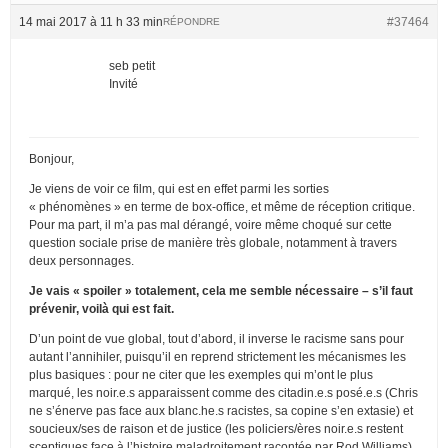
14 mai 2017 à 11 h 33 min
#37464
RÉPONDRE
seb petit
Invité
Bonjour,
Je viens de voir ce film, qui est en effet parmi les sorties
« phénomènes » en terme de box-office, et même de réception critique.
Pour ma part, il m’a pas mal dérangé, voire même choqué sur cette
question sociale prise de manière très globale, notamment à travers
deux personnages.
Je vais « spoiler » totalement, cela me semble nécessaire – s’il faut
prévenir, voilà qui est fait.
D’un point de vue global, tout d’abord, il inverse le racisme sans pour
autant l’annihiler, puisqu’il en reprend strictement les mécanismes les
plus basiques : pour ne citer que les exemples qui m’ont le plus
marqué, les noir.e.s apparaissent comme des citadin.e.s posé.e.s (Chris
ne s’énerve pas face aux blanc.he.s racistes, sa copine s’en extasie) et
soucieux/ses de raison et de justice (les policiers/ères noir.e.s restent
sceptiques face à l’histoire maladroitement racontée par Rod Williams),