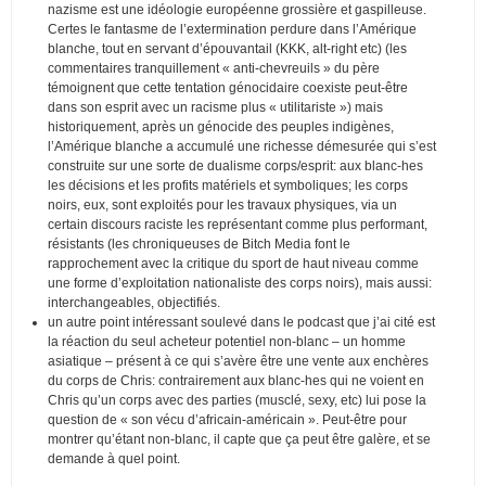
nazisme est une idéologie européenne grossière et gaspilleuse.
Certes le fantasme de l’extermination perdure dans l’Amérique
blanche, tout en servant d’épouvantail (KKK, alt-right etc) (les
commentaires tranquillement « anti-chevreuils » du père
témoignent que cette tentation génocidaire coexiste peut-être
dans son esprit avec un racisme plus « utilitariste ») mais
historiquement, après un génocide des peuples indigènes,
l’Amérique blanche a accumulé une richesse démesurée qui s’est
construite sur une sorte de dualisme corps/esprit: aux blanc-hes
les décisions et les profits matériels et symboliques; les corps
noirs, eux, sont exploités pour les travaux physiques, via un
certain discours raciste les représentant comme plus performant,
résistants (les chroniqueuses de Bitch Media font le
rapprochement avec la critique du sport de haut niveau comme
une forme d’exploitation nationaliste des corps noirs), mais aussi:
interchangeables, objectifiés.
un autre point intéressant soulevé dans le podcast que j’ai cité est
la réaction du seul acheteur potentiel non-blanc – un homme
asiatique – présent à ce qui s’avère être une vente aux enchères
du corps de Chris: contrairement aux blanc-hes qui ne voient en
Chris qu’un corps avec des parties (musclé, sexy, etc) lui pose la
question de « son vécu d’africain-américain ». Peut-être pour
montrer qu’étant non-blanc, il capte que ça peut être galère, et se
demande à quel point.