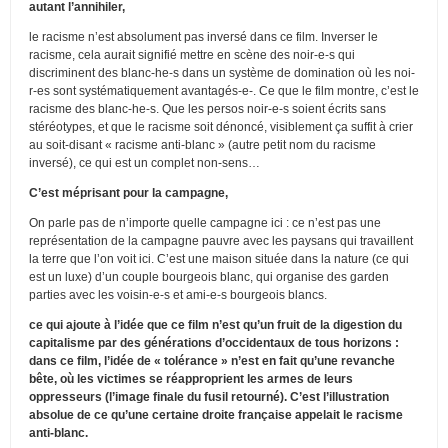
autant l’annihiler,
le racisme n’est absolument pas inversé dans ce film. Inverser le
racisme, cela aurait signifié mettre en scène des noir-e-s qui
discriminent des blanc-he-s dans un système de domination où les noi-
r-es sont systématiquement avantagés-e-. Ce que le film montre, c’est le
racisme des blanc-he-s. Que les persos noir-e-s soient écrits sans
stéréotypes, et que le racisme soit dénoncé, visiblement ça suffit à crier
au soit-disant « racisme anti-blanc » (autre petit nom du racisme
inversé), ce qui est un complet non-sens…
C’est méprisant pour la campagne,
On parle pas de n’importe quelle campagne ici : ce n’est pas une
représentation de la campagne pauvre avec les paysans qui travaillent
la terre que l’on voit ici. C’est une maison située dans la nature (ce qui
est un luxe) d’un couple bourgeois blanc, qui organise des garden
parties avec les voisin-e-s et ami-e-s bourgeois blancs.
ce qui ajoute à l’idée que ce film n’est qu’un fruit de la digestion du
capitalisme par des générations d’occidentaux de tous horizons :
dans ce film, l’idée de « tolérance » n’est en fait qu’une revanche
bête, où les victimes se réapproprient les armes de leurs
oppresseurs (l’image finale du fusil retourné). C’est l’illustration
absolue de ce qu’une certaine droite française appelait le racisme
anti-blanc.