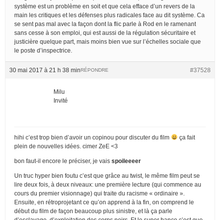
système est un problème en soit et que cela efface d’un revers de la
main les critiques et les défenses plus radicales face au dit système. Ca
se sent pas mal avec la façon dont la flic parle à Rod en le ramenant
sans cesse à son emploi, qui est aussi de la régulation sécuritaire et
justicière quelque part, mais moins bien vue sur l’échelles sociale que
le poste d’inspectrice.
30 mai 2017 à 21 h 38 min
#37528
RÉPONDRE
Milu
Invité
hihi c’est trop bien d’avoir un copinou pour discuter du film
ça fait
plein de nouvelles idées. cimer ZeE <3
bon faut-il encore le préciser, je vais
spoileeeer
Un truc hyper bien foutu c’est que grâce au twist, le même film peut se
lire deux fois, à deux niveaux: une première lecture (qui commence au
cours du premier visionnage) qui traite du racisme « ordinaire ».
Ensuite, en rétroprojetant ce qu’on apprend à la fin, on comprend le
début du film de façon beaucoup plus sinistre, et là ça parle
d’esclavage, d’exploitation des corps noirs. Et le super banco c’est que