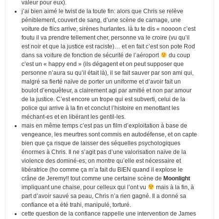
valeur pour eux).
j’ai bien aimé le twist de la toute fin: alors que Chris se relève
péniblement, couvert de sang, d’une scène de carnage, une
voiture de flics arrive, sirènes hurlantes. là tu te dis « noooon c’est
foutu il va prendre tellement cher, personne va le croire (vu qu’il
est noir et que la justice est raciste)… et en fait c’est son pote Rod
dans sa voiture de fonction de sécurité de l’aéroport
du coup
c’est un « happy end » (ils dégagent et on peut supposer que
personne n’aura su qu’il était là), il se fait sauver par son ami qui,
malgré sa fierté naïve de porter un uniforme et d’avoir fait un
boulot d’enquêteur, a clairement agi par amitié et non par amour
de la justice. C’est encore un trope qui est subverti, celui de la
police qui arrive à la fin et conclut l’histoire en menottant les
méchant-es et en libérant les gentil-les.
mais en même temps c’est pas un film d’exploitation à base de
vengeance, les meurtres sont commis en autodéfense, et on capte
bien que ça risque de laisser des séquelles psychologiques
énormes à Chris. Il ne s’agit pas d’une valorisation naïve de la
violence des dominé-es; on montre qu’elle est nécessaire et
libératrice (ho comme ça m’a fait du BIEN quand il explose le
crâne de Jeremy!! tout comme une certaine scène de
Moonlight
impliquant une chaise, pour celleux qui l’ont vu
mais à la fin, à
part d’avoir sauvé sa peau, Chris n’a rien gagné. Il a donné sa
confiance et a été trahi, manipulé, torturé.
cette question de la confiance rappelle une intervention de James