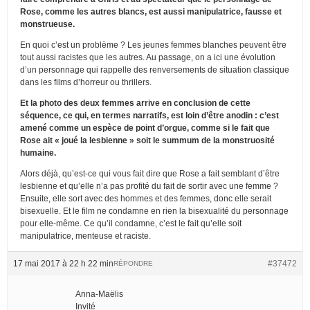
Rose, comme les autres blancs, est aussi manipulatrice, fausse et
monstrueuse.
En quoi c’est un problème ? Les jeunes femmes blanches peuvent être
tout aussi racistes que les autres. Au passage, on a ici une évolution
d’un personnage qui rappelle des renversements de situation classique
dans les films d’horreur ou thrillers.
Et la photo des deux femmes arrive en conclusion de cette
séquence, ce qui, en termes narratifs, est loin d’être anodin : c’est
amené comme un espèce de point d’orgue, comme si le fait que
Rose ait « joué la lesbienne » soit le summum de la monstruosité
humaine.
Alors déjà, qu’est-ce qui vous fait dire que Rose a fait semblant d’être
lesbienne et qu’elle n’a pas profité du fait de sortir avec une femme ?
Ensuite, elle sort avec des hommes et des femmes, donc elle serait
bisexuelle. Et le film ne condamne en rien la bisexualité du personnage
pour elle-même. Ce qu’il condamne, c’est le fait qu’elle soit
manipulatrice, menteuse et raciste.
17 mai 2017 à 22 h 22 min
#37472
RÉPONDRE
Anna-Maëlis
Invité