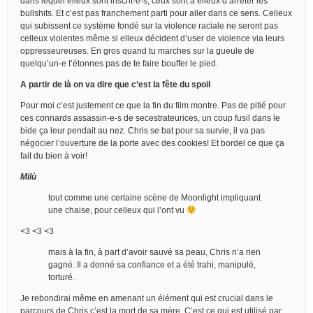
dans lequel elleux sont inscrit-e-s, ceux sont à elleux d’arrêter les
bullshits. Et c’est pas franchement parti pour aller dans ce sens. Celleux
qui subissent ce système fondé sur la violence raciale ne seront pas
celleux violentes même si elleux décident d’user de violence via leurs
oppresseureuses. En gros quand tu marches sur la gueule de
quelqu’un-e t’étonnes pas de te faire bouffer le pied.
A partir de là on va dire que c’est la fête du spoil
Pour moi c’est justement ce que la fin du film montre. Pas de pitié pour
ces connards assassin-e-s de secestrateurices, un coup fusil dans le
bide ça leur pendait au nez. Chris se bat pour sa survie, il va pas
négocier l’ouverture de la porte avec des cookies! Et bordel ce que ça
fait du bien à voir!
Milù
tout comme une certaine scène de Moonlight impliquant
une chaise, pour celleux qui l’ont vu
<3 <3 <3
mais à la fin, à part d’avoir sauvé sa peau, Chris n’a rien
gagné. Il a donné sa confiance et a été trahi, manipulé,
torturé.
Je rebondirai même en amenant un élément qui est crucial dans le
parcours de Chris c’est la mort de sa mère. C’est ce qui est utilisé par