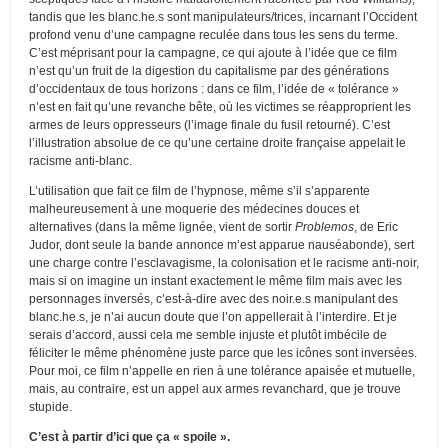
tandis que les blanc.he.s sont manipulateurs/trices, incarnant l’Occident
profond venu d’une campagne reculée dans tous les sens du terme.
C’est méprisant pour la campagne, ce qui ajoute à l’idée que ce film
n’est qu’un fruit de la digestion du capitalisme par des générations
d’occidentaux de tous horizons : dans ce film, l’idée de « tolérance »
n’est en fait qu’une revanche bête, où les victimes se réapproprient les
armes de leurs oppresseurs (l’image finale du fusil retourné). C’est
l’illustration absolue de ce qu’une certaine droite française appelait le
racisme anti-blanc.
L’utilisation que fait ce film de l’hypnose, même s’il s’apparente
malheureusement à une moquerie des médecines douces et
alternatives (dans la même lignée, vient de sortir
Problemos
, de Eric
Judor, dont seule la bande annonce m’est apparue nauséabonde), sert
une charge contre l’esclavagisme, la colonisation et le racisme anti-noir,
mais si on imagine un instant exactement le même film mais avec les
personnages inversés, c’est-à-dire avec des noir.e.s manipulant des
blanc.he.s, je n’ai aucun doute que l’on appellerait à l’interdire. Et je
serais d’accord, aussi cela me semble injuste et plutôt imbécile de
féliciter le même phénomène juste parce que les icônes sont inversées.
Pour moi, ce film n’appelle en rien à une tolérance apaisée et mutuelle,
mais, au contraire, est un appel aux armes revanchard, que je trouve
stupide.
C’est à partir d’ici que ça « spoile ».