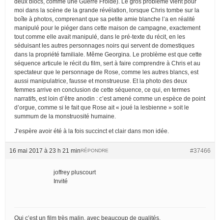
deux blocs, comme une Guerre Froide). Le gros problème vient pour
moi dans la scène de la grande révélation, lorsque Chris tombe sur la
boîte à photos, comprenant que sa petite amie blanche l’a en réalité
manipulé pour le piéger dans cette maison de campagne, exactement
tout comme elle avait manipulé, dans le pré-texte du récit, en les
séduisant les autres personnages noirs qui servent de domestiques
dans la propriété familiale. Même Georgina. Le problème est que cette
séquence articule le récit du film, sert à faire comprendre à Chris et au
spectateur que le personnage de Rose, comme les autres blancs, est
aussi manipulatrice, fausse et monstrueuse. Et la photo des deux
femmes arrive en conclusion de cette séquence, ce qui, en termes
narratifs, est loin d’être anodin : c’est amené comme un espèce de point
d’orgue, comme si le fait que Rose ait « joué la lesbienne » soit le
summum de la monstruosité humaine.
J’espère avoir été à la fois succinct et clair dans mon idée.
16 mai 2017 à 23 h 21 min
#37466
RÉPONDRE
joffrey pluscourt
Invité
Oui c’est un film très malin, avec beaucoup de qualités.