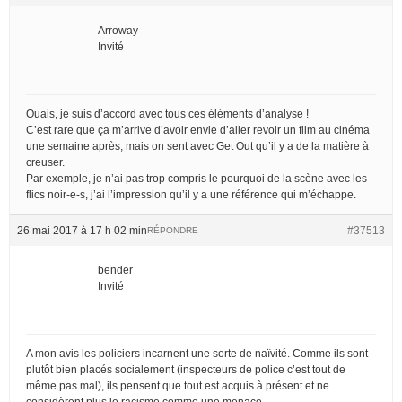
Arroway
Invité
Ouais, je suis d’accord avec tous ces éléments d’analyse !
C’est rare que ça m’arrive d’avoir envie d’aller revoir un film au cinéma
une semaine après, mais on sent avec Get Out qu’il y a de la matière à
creuser.
Par exemple, je n’ai pas trop compris le pourquoi de la scène avec les
flics noir-e-s, j’ai l’impression qu’il y a une référence qui m’échappe.
26 mai 2017 à 17 h 02 min
#37513
RÉPONDRE
bender
Invité
A mon avis les policiers incarnent une sorte de naïvité. Comme ils sont
plutôt bien placés socialement (inspecteurs de police c’est tout de
même pas mal), ils pensent que tout est acquis à présent et ne
considèrent plus le racisme comme une menace.