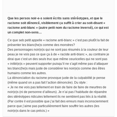
Que les persos noir-e-s soient écrits sans stéréotypes, et que le
racisme soit dénoncé, visiblement ça suffit à crier au soit-disant «
racisme anti-blanc » (autre petit nom du racisme inversé), ce qui est
un complet non-sens…
Ce que seb petit appelle « racisme anti-blanc » c’est pas plutôt la fait de
présenter les blanc(he)s comme des monstres?
Des personnages noir(e)s qui ne sont pas résumés à la couleur de leur
peau je ne vois pas ce que ça à de « raciste anti-blanc », au contraire je
dirai que c’est un des seuls truc que même ceux\celles qui ne sont pas
« initié(e)s » peuvent supporter puisqu’il ne s’agit même pas d’attaquer
les blanc(he)s mais juste de considérer les noir(e)s comme des êtres
humains comme les autres.
La dénonciation du racisme provoque juste de la culpabilité je pense
(même quand on a pas fait l’action dénoncée). Du style :
« Je ne me vois pas tellement en train de faire de faire de meurtres de
noir(e)s (ni de personne d’ailleurs). Je n’ai pas l’habitude de répandre
des stéréotypes ridicules tellement ils ne semblent pas liés à la réalité.
(Par contre il est possible que j’ai fait des erreurs mais inconsciemment
parce que j’aime pas particulièrement faire souffrir les autres (les
noir(e)s dans le cas précis.) »