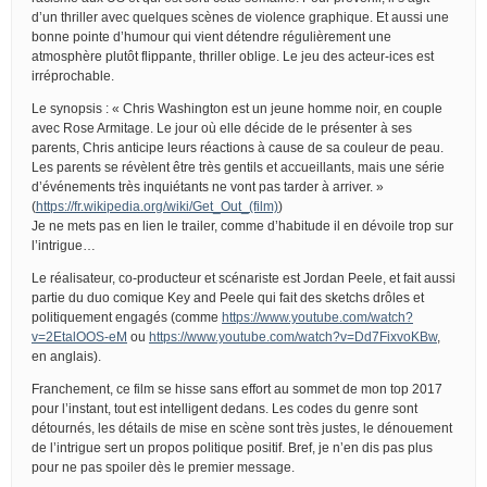
d’un thriller avec quelques scènes de violence graphique. Et aussi une
bonne pointe d’humour qui vient détendre régulièrement une
atmosphère plutôt flippante, thriller oblige. Le jeu des acteur-ices est
irréprochable.
Le synopsis : « Chris Washington est un jeune homme noir, en couple
avec Rose Armitage. Le jour où elle décide de le présenter à ses
parents, Chris anticipe leurs réactions à cause de sa couleur de peau.
Les parents se révèlent être très gentils et accueillants, mais une série
d’événements très inquiétants ne vont pas tarder à arriver. »
(
https://fr.wikipedia.org/wiki/Get_Out_(film)
)
Je ne mets pas en lien le trailer, comme d’habitude il en dévoile trop sur
l’intrigue…
Le réalisateur, co-producteur et scénariste est Jordan Peele, et fait aussi
partie du duo comique Key and Peele qui fait des sketchs drôles et
politiquement engagés (comme
https://www.youtube.com/watch?
v=2EtalOOS-eM
ou
https://www.youtube.com/watch?v=Dd7FixvoKBw
,
en anglais).
Franchement, ce film se hisse sans effort au sommet de mon top 2017
pour l’instant, tout est intelligent dedans. Les codes du genre sont
détournés, les détails de mise en scène sont très justes, le dénouement
de l’intrigue sert un propos politique positif. Bref, je n’en dis pas plus
pour ne pas spoiler dès le premier message.