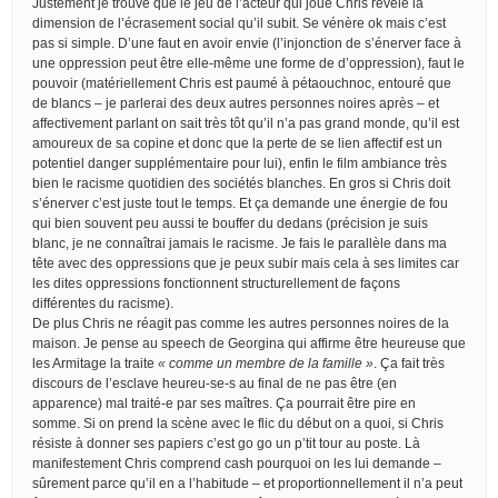
Justement je trouve que le jeu de l’acteur qui joue Chris révèle la
dimension de l’écrasement social qu’il subit. Se vénère ok mais c’est
pas si simple. D’une faut en avoir envie (l’injonction de s’énerver face à
une oppression peut être elle-même une forme de d’oppression), faut le
pouvoir (matériellement Chris est paumé à pétaouchnoc, entouré que
de blancs – je parlerai des deux autres personnes noires après – et
affectivement parlant on sait très tôt qu’il n’a pas grand monde, qu’il est
amoureux de sa copine et donc que la perte de se lien affectif est un
potentiel danger supplémentaire pour lui), enfin le film ambiance très
bien le racisme quotidien des sociétés blanches. En gros si Chris doit
s’énerver c’est juste tout le temps. Et ça demande une énergie de fou
qui bien souvent peu aussi te bouffer du dedans (précision je suis
blanc, je ne connaîtrai jamais le racisme. Je fais le parallèle dans ma
tête avec des oppressions que je peux subir mais cela à ses limites car
les dites oppressions fonctionnent structurellement de façons
différentes du racisme).
De plus Chris ne réagit pas comme les autres personnes noires de la
maison. Je pense au speech de Georgina qui affirme être heureuse que
les Armitage la traite
« comme un membre de la famille »
. Ça fait très
discours de l’esclave heureu-se-s au final de ne pas être (en
apparence) mal traité-e par ses maîtres. Ça pourrait être pire en
somme. Si on prend la scène avec le flic du début on a quoi, si Chris
résiste à donner ses papiers c’est go go un p’tit tour au poste. Là
manifestement Chris comprend cash pourquoi on les lui demande –
sûrement parce qu’il en a l’habitude – et proportionnellement il n’a peut