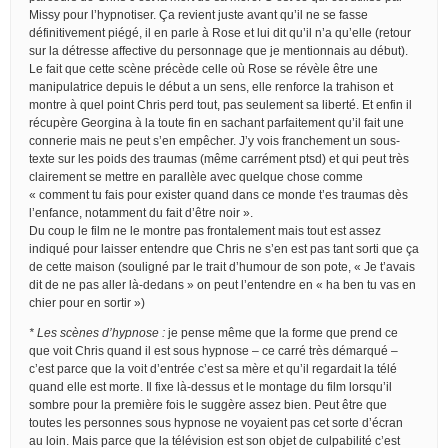
Missy pour l’hypnotiser. Ça revient juste avant qu’il ne se fasse
définitivement piégé, il en parle à Rose et lui dit qu’il n’a qu’elle (retour
sur la détresse affective du personnage que je mentionnais au début).
Le fait que cette scène précède celle où Rose se révèle être une
manipulatrice depuis le début a un sens, elle renforce la trahison et
montre à quel point Chris perd tout, pas seulement sa liberté. Et enfin il
récupère Georgina à la toute fin en sachant parfaitement qu’il fait une
connerie mais ne peut s’en empêcher. J’y vois franchement un sous-
texte sur les poids des traumas (même carrément ptsd) et qui peut très
clairement se mettre en parallèle avec quelque chose comme
« comment tu fais pour exister quand dans ce monde t’es traumas dès
l’enfance, notamment du fait d’être noir ».
Du coup le film ne le montre pas frontalement mais tout est assez
indiqué pour laisser entendre que Chris ne s’en est pas tant sorti que ça
de cette maison (souligné par le trait d’humour de son pote, « Je t’avais
dit de ne pas aller là-dedans » on peut l’entendre en « ha ben tu vas en
chier pour en sortir »)
* Les scènes d’hypnose :
je pense même que la forme que prend ce
que voit Chris quand il est sous hypnose – ce carré très démarqué –
c’est parce que la voit d’entrée c’est sa mère et qu’il regardait la télé
quand elle est morte. Il fixe là-dessus et le montage du film lorsqu’il
sombre pour la première fois le suggère assez bien. Peut être que
toutes les personnes sous hypnose ne voyaient pas cet sorte d’écran
au loin. Mais parce que la télévision est son objet de culpabilité c’est