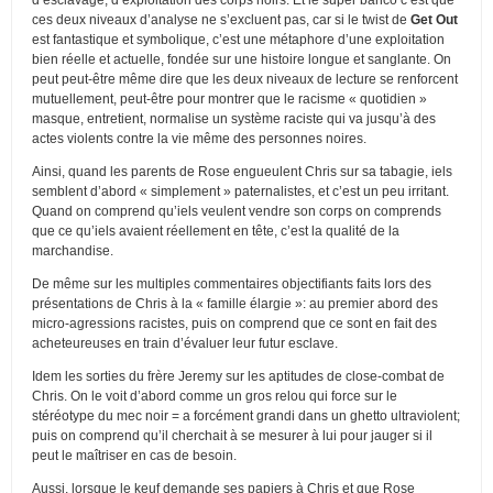
ces deux niveaux d’analyse ne s’excluent pas, car si le twist de
Get Out
est fantastique et symbolique, c’est une métaphore d’une exploitation
bien réelle et actuelle, fondée sur une histoire longue et sanglante. On
peut peut-être même dire que les deux niveaux de lecture se renforcent
mutuellement, peut-être pour montrer que le racisme « quotidien »
masque, entretient, normalise un système raciste qui va jusqu’à des
actes violents contre la vie même des personnes noires.
Ainsi, quand les parents de Rose engueulent Chris sur sa tabagie, iels
semblent d’abord « simplement » paternalistes, et c’est un peu irritant.
Quand on comprend qu’iels veulent vendre son corps on comprends
que ce qu’iels avaient réellement en tête, c’est la qualité de la
marchandise.
De même sur les multiples commentaires objectifiants faits lors des
présentations de Chris à la « famille élargie »: au premier abord des
micro-agressions racistes, puis on comprend que ce sont en fait des
acheteureuses en train d’évaluer leur futur esclave.
Idem les sorties du frère Jeremy sur les aptitudes de close-combat de
Chris. On le voit d’abord comme un gros relou qui force sur le
stéréotype du mec noir = a forcément grandi dans un ghetto ultraviolent;
puis on comprend qu’il cherchait à se mesurer à lui pour jauger si il
peut le maîtriser en cas de besoin.
Aussi, lorsque le keuf demande ses papiers à Chris et que Rose