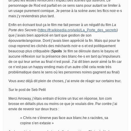
un peu les fesses renforcent l’impact des scènes qui suivront. Le
personnage de Rod est parfait en ce sens sans pour autant se limiter à
un usage purement comique. Je pense à la scène avec les flics noir-e-s
mais j’y reviendrais plus tard.
Enfin en écrivant tout ça le film me fait penser à un négatif du film
La
Porte des Secrets
(
https://fr.wikipedia.org/wiki/La_Porte_des_secrets
)
que j’avais bien apprécié en tant que gestion de son
épouvante/angoisse. Dont j’avais bien apprécié la fin. Mais qui pour le
coup reprend les clichés des méchants noir-e-s et est politiquement
beaucoup plus critiquable (
Spoils
:le film se déroule dans le bayou et
aucune réflexion sur la présence des blanc-he-s en tant qu’impulseurs
de ce qui leur arrive au final n’est posé. J’ai dit bien avoir aimé la fin car
ce n’est pas un happy ending mais d’un autre côté cela reste très
problématique dans le sens où les personnes noires gagnent au final)
Vous avez déjà dit plein de choses, j’ai envie de réagir sur certains truc.
Sur le post de Seb Petit
Merci Arroway, j’étais entrain d’écrire un truc en réponse, ton com
brosse en détails plus ou moins ce que je voulais dire. Par contre j’ai
envie de revenir sur deux trucs :
« Chris ne s’énerve pas face aux blanc.he.s racistes, sa
copine s’en extasie »