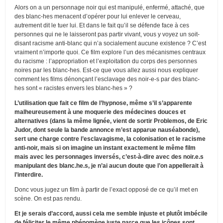
Alors on a un personnage noir qui est manipulé, enfermé, attaché, que
des blanc-hes menacent d’opérer pour lui enlever le cerveau,
autrement dit le tuer lui. Et dans le fait qu’il se défende face à ces
personnes qui ne le laisseront pas partir vivant, vous y voyez un soit-
disant racisme anti-blanc qui n’a socialement aucune existence ? C’est
vraiment n’importe quoi. Ce film explore l’un des mécanismes centraux
du racisme : l’appropriation et l’exploitation du corps des personnes
noires par les blanc-hes. Est-ce que vous allez aussi nous expliquer
comment les films dénonçant l’esclavage des noir-e-s par des blanc-
hes sont « racistes envers les blanc-hes » ?
L’utilisation que fait ce film de l’hypnose, même s’il s’apparente
malheureusement à une moquerie des médecines douces et
alternatives (dans la même lignée, vient de sortir Problemos, de Eric
Judor, dont seule la bande annonce m’est apparue nauséabonde),
sert une charge contre l’esclavagisme, la colonisation et le racisme
anti-noir, mais si on imagine un instant exactement le même film
mais avec les personnages inversés, c’est-à-dire avec des noir.e.s
manipulant des blanc.he.s, je n’ai aucun doute que l’on appellerait à
l’interdire.
Donc vous jugez un film à partir de l’exact opposé de ce qu’il met en
scène. On est pas rendu.
Et je serais d’accord, aussi cela me semble injuste et plutôt imbécile
de féliciter le même phénomène juste parce que les icônes sont