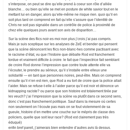
s’interpose, on peut se dire qu’elle prend à coeur son rôle d’alliée
blanche… ou bien qu’elle se met en posture de white savior tout en le
mettant lui en danger, alors qu’elle-même ne risque rien. quoi qu’il en
soit plus tard on comprend en fait qu’elle s’assure que l’identité de
Chris ne soit pas signalée dans un contrôle de police à proximité de
chez elle quelques jours avant son avis de disparition…
Sur la scène des flics noir-es moi non plus j’crois j’ai pas compris.
Mais je suis sceptique sur les analyses de ZeE et bender qui pensent
que la scène dénoncent les flics non-blanc-hes comme pactisant avec
le racisme d’état, vu que l’histoire que déballe Rod est franchement
tordue et vraiment difficile à croire. le fait que l’inspectrice fait semblant
de croire Rod donne l’impression que contre toute attente elle va
l’écouter, le prendre au sérieux, qu’il s’installe entre elleux une
solidarité — en tant que personnes noires, peut-être. Mais on comprend
ensuite qu’il n’en est rien, que Rod a eu tort de croire que la police allait
l’aider. Mais se refuse-t-elle à l’aider parce qu’il est noir et dénonce un
kidnapping raciste? ou parce que son histoire est totalement tirée par
les veuch? j’ai l’impression que la scène va plutôt dans ce second sens,
donc c’est pas franchement politique. Sauf dans la mesure où certes
non seulement on l’écoute pas mais on se fout violemment de sa
gueule, histoire d’en mettre une couche sur le mépris de classe des
policiers, quelle que soit leur race? (Rod est clairement pas très
éduqué)
enfin bref pareil, j’aimerais bien entendre d’autres avis là dessus.