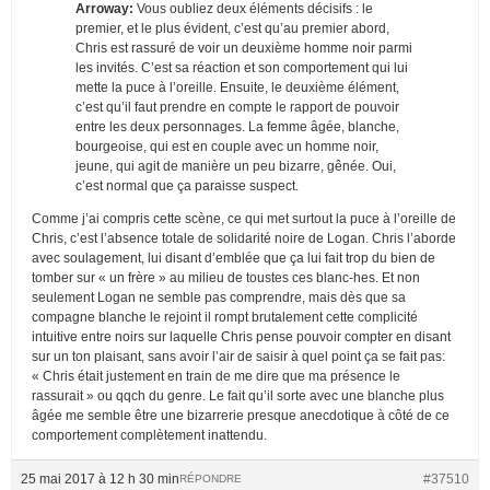
Arroway:
Vous oubliez deux éléments décisifs : le
premier, et le plus évident, c’est qu’au premier abord,
Chris est rassuré de voir un deuxième homme noir parmi
les invités. C’est sa réaction et son comportement qui lui
mette la puce à l’oreille. Ensuite, le deuxième élément,
c’est qu’il faut prendre en compte le rapport de pouvoir
entre les deux personnages. La femme âgée, blanche,
bourgeoise, qui est en couple avec un homme noir,
jeune, qui agit de manière un peu bizarre, gênée. Oui,
c’est normal que ça paraisse suspect.
Comme j’ai compris cette scène, ce qui met surtout la puce à l’oreille de
Chris, c’est l’absence totale de solidarité noire de Logan. Chris l’aborde
avec soulagement, lui disant d’emblée que ça lui fait trop du bien de
tomber sur « un frère » au milieu de toustes ces blanc-hes. Et non
seulement Logan ne semble pas comprendre, mais dès que sa
compagne blanche le rejoint il rompt brutalement cette complicité
intuitive entre noirs sur laquelle Chris pense pouvoir compter en disant
sur un ton plaisant, sans avoir l’air de saisir à quel point ça se fait pas:
« Chris était justement en train de me dire que ma présence le
rassurait » ou qqch du genre. Le fait qu’il sorte avec une blanche plus
âgée me semble être une bizarrerie presque anecdotique à côté de ce
comportement complètement inattendu.
25 mai 2017 à 12 h 30 min
#37510
RÉPONDRE