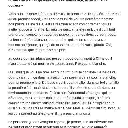
doivent se former qu’entre gens du même âge, et de la même
couleur –
Vous oubliez deux éléments décisifs : le premier, et le plus évident, c’est
qu’au premier abord, Chris est rassuré de voir un deuxième homme
noir parmi les invités. C’est sa réaction et son comportement qui lui
mette la puce à l’oreille. Ensuite, le deuxième élément, c’est qu’il faut
prendre en compte le rapport de pouvoir entre les deux personnages.
La femme âgée, blanche, bourgeoise, qui est en couple avec un
homme noir, jeune, qui agit de manière un peu bizarre, gênée. Oui,
c’est normal que ça paraisse suspect.
au cours du film, plusieurs personnages confirment à Chris qu’il
n’aurait pas dû se mettre en couple avec Rose, une blanche.
Oui, sauf que vous ne précisez ni pourquoi ni le contexte : le héros va
pour passer un we dans la maison des parents de sa copine blanche,
pour la première fois. De base c’est flippant d’aller dans sa belle famille
la première fois, mais là c’est surtout qu’il va être le seul noir dans un
environnement de blancs. Et face aux évènements étranges qui se
déroulent, c’est son ami (qui joue un rôle plutôt comique, d’où ses
commentaires directs faits pour faire rire, aussi) qui lui dit après coup
qu’il n’aurait pas dû se mettre avec Rose. Mais au début du film, lorsque
les trois parlent au téléphone, il n’y a pas d’animosité.
Le personnage de Georgina repose, je pense, sur un mécanisme
narratif et monstratif beaucoup plus pernicieux : elle apparaît