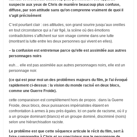
suspecte aux yeux de Chris de manière beaucoup plus confuse,
diffuse, par son attitude sans qu’on comprenne vraiment de quoi il
s’agit précisément
C’est pourtant clair : ces attitudes, son grand sourire jusqu’aux oreilles
en tout circonstance qui a l’air figé, la scène où des émotions
contradictoires s’affichent sur son visage comme dans une lutte
(montrant la lutte entre les deux personnes qui vivent en elles).
– la confusion est entretenue parce qu’elle est assimilée aux autres
personnages noirs
euh… elle est pas assimilée aux autres personnages noirs, elle est un
personnage noir.
(ce qui est pour moi un des problèmes majeurs du film, je l’ai évoqué
rapidement ci-dessus : la vision du monde racisé en deux blocs,
comme une Guerre Froide).
cette comparaison est complètement hors de propos : dans la Guerre
Froide, deux blocs, deux puissances impérialistes étaient en
confrontation à armes à peu près égales. Ici on parle de racisme, où il y
a un groupe dominant (blancs) et un groupe dominé, discriminé (noirs)
selon une hiérarchisation raciste.
Le problème est que cette séquence articule le récit du film, sert à
faire comprendre à Chris et au spectateur que le personnage de