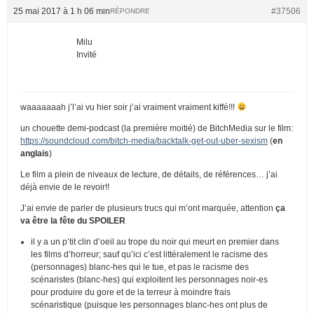
25 mai 2017 à 1 h 06 min
#37506
RÉPONDRE
Milu
Invité
waaaaaaah j’l’ai vu hier soir j’ai vraiment vraiment kiffé!!!
un chouette demi-podcast (la première moitié) de BitchMedia sur le film:
https://soundcloud.com/bitch-media/backtalk-get-out-uber-sexism
(
en
anglais
)
Le film a plein de niveaux de lecture, de détails, de références… j’ai
déjà envie de le revoir!!
J’ai envie de parler de plusieurs trucs qui m’ont marquée, attention
ça
va être la fête du SPOILER
il y a un p’tit clin d’oeil au trope du noir qui meurt en premier dans
les films d’horreur; sauf qu’ici c’est littéralement le racisme des
(personnages) blanc-hes qui le tue, et pas le racisme des
scénaristes (blanc-hes) qui exploitent les personnages noir-es
pour produire du gore et de la terreur à moindre frais
scénaristique (puisque les personnages blanc-hes ont plus de