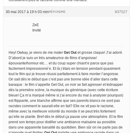
30 mai 2017 à 19 h 03 min
#37527
RÉPONDRE
ZeE
Invité
Hey! Owkay, je viens de me mater
Get Out
et grosse claque! J’ai adoré.
D’abord je suis un très amateurice de films d’angoisse/
épouvante/horreur etc… et du coup super chiant’e parce que pas
facilement impressionné’e. Et là j’étais en tension pendant quasiment
tout le film qui je trouve réussi parfaitement à faire monter l’angoisse.
On sait dès le début que c’est pas une bonne idée d’aller dans cette
baraque : le film s’appelle Get Out, un noir se fait agresser et kidnapper
dès la première scène, la musique du générique (avec cette écriture
bleue! Ça m’a marqué même si j’ai encore du mal à analyser pourquoi)
est flippante, une blanche affirme que ses parents blancs ne sont pas
racistes comment le saurait-elle en fait? Elle ne vit pas le racisme,
même avec la meilleure volonté du monde il se peut très fortement
qu’elle se plante. Bref dès le début ça pause une atmosphère. Et le film
prend son temps pour distiller une ambiance malsaine au possible
dans une apparente banalité du quotidien. Bien sûr on ne parle pas de
n’importe quel thriller,
Get Out
installe une ambiance raciste dans un