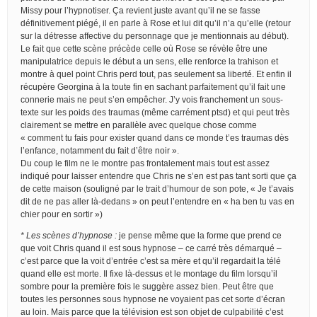
Missy pour l’hypnotiser. Ça revient juste avant qu’il ne se fasse
définitivement piégé, il en parle à Rose et lui dit qu’il n’a qu’elle (retour
sur la détresse affective du personnage que je mentionnais au début).
Le fait que cette scène précède celle où Rose se révèle être une
manipulatrice depuis le début a un sens, elle renforce la trahison et
montre à quel point Chris perd tout, pas seulement sa liberté. Et enfin il
récupère Georgina à la toute fin en sachant parfaitement qu’il fait une
connerie mais ne peut s’en empêcher. J’y vois franchement un sous-
texte sur les poids des traumas (même carrément ptsd) et qui peut très
clairement se mettre en parallèle avec quelque chose comme
« comment tu fais pour exister quand dans ce monde t’es traumas dès
l’enfance, notamment du fait d’être noir ».
Du coup le film ne le montre pas frontalement mais tout est assez
indiqué pour laisser entendre que Chris ne s’en est pas tant sorti que ça
de cette maison (souligné par le trait d’humour de son pote, « Je t’avais
dit de ne pas aller là-dedans » on peut l’entendre en « ha ben tu vas en
chier pour en sortir »)
* Les scènes d’hypnose :
je pense même que la forme que prend ce
que voit Chris quand il est sous hypnose – ce carré très démarqué –
c’est parce que la voit d’entrée c’est sa mère et qu’il regardait la télé
quand elle est morte. Il fixe là-dessus et le montage du film lorsqu’il
sombre pour la première fois le suggère assez bien. Peut être que
toutes les personnes sous hypnose ne voyaient pas cet sorte d’écran
au loin. Mais parce que la télévision est son objet de culpabilité c’est