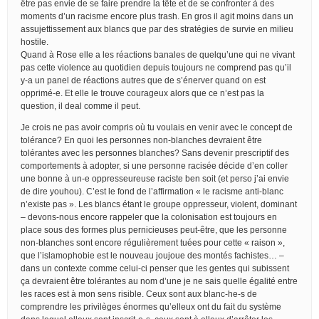
être pas envie de se faire prendre la tête et de se confronter à des
moments d’un racisme encore plus trash. En gros il agit moins dans un
assujettissement aux blancs que par des stratégies de survie en milieu
hostile.
Quand à Rose elle a les réactions banales de quelqu’une qui ne vivant
pas cette violence au quotidien depuis toujours ne comprend pas qu’il
y-a un panel de réactions autres que de s’énerver quand on est
opprimé-e. Et elle le trouve courageux alors que ce n’est pas la
question, il deal comme il peut.
Je crois ne pas avoir compris où tu voulais en venir avec le concept de
tolérance? En quoi les personnes non-blanches devraient être
tolérantes avec les personnes blanches? Sans devenir prescriptif des
comportements à adopter, si une personne racisée décide d’en coller
une bonne à un-e oppresseureuse raciste ben soit (et perso j’ai envie
de dire youhou). C’est le fond de l’affirmation « le racisme anti-blanc
n’existe pas ». Les blancs étant le groupe oppresseur, violent, dominant
– devons-nous encore rappeler que la colonisation est toujours en
place sous des formes plus pernicieuses peut-être, que les personne
non-blanches sont encore régulièrement tuées pour cette « raison »,
que l’islamophobie est le nouveau joujoue des montés fachistes… –
dans un contexte comme celui-ci penser que les gentes qui subissent
ça devraient être tolérantes au nom d’une je ne sais quelle égalité entre
les races est à mon sens risible. Ceux sont aux blanc-he-s de
comprendre les privilèges énormes qu’elleux ont du fait du système