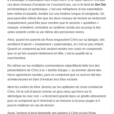
ces deux niveaux d’analyse ne s’excluent pas, car si le twist de
Get Out
est fantastique et symbolique, c’est une métaphore d’une exploitation
bien réelle et actuelle, fondée sur une histoire longue et sanglante. On
peut peut-être même dire que les deux niveaux de lecture se renforcent
mutuellement, peut-être pour montrer que le racisme « quotidien »
masque, entretient, normalise un système raciste qui va jusqu’à des
actes violents contre la vie même des personnes noires.
Ainsi, quand les parents de Rose engueulent Chris sur sa tabagie, iels
semblent d’abord « simplement » paternalistes, et c’est un peu irritant.
Quand on comprend qu’iels veulent vendre son corps on comprends
que ce qu’iels avaient réellement en tête, c’est la qualité de la
marchandise.
De même sur les multiples commentaires objectifiants faits lors des
présentations de Chris à la « famille élargie »: au premier abord des
micro-agressions racistes, puis on comprend que ce sont en fait des
acheteureuses en train d’évaluer leur futur esclave.
Idem les sorties du frère Jeremy sur les aptitudes de close-combat de
Chris. On le voit d’abord comme un gros relou qui force sur le
stéréotype du mec noir = a forcément grandi dans un ghetto ultraviolent;
puis on comprend qu’il cherchait à se mesurer à lui pour jauger si il
peut le maîtriser en cas de besoin.
Aussi, lorsque le keuf demande ses papiers à Chris et que Rose