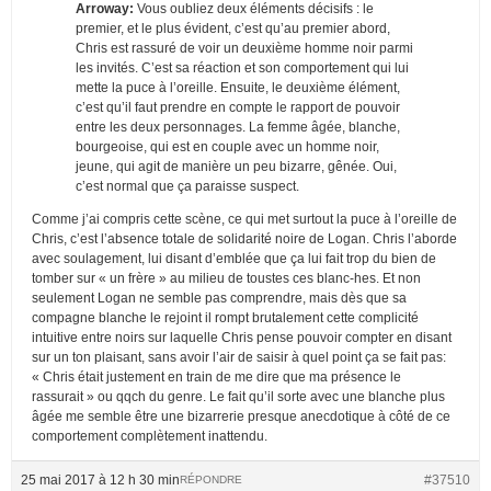
Arroway:
Vous oubliez deux éléments décisifs : le
premier, et le plus évident, c’est qu’au premier abord,
Chris est rassuré de voir un deuxième homme noir parmi
les invités. C’est sa réaction et son comportement qui lui
mette la puce à l’oreille. Ensuite, le deuxième élément,
c’est qu’il faut prendre en compte le rapport de pouvoir
entre les deux personnages. La femme âgée, blanche,
bourgeoise, qui est en couple avec un homme noir,
jeune, qui agit de manière un peu bizarre, gênée. Oui,
c’est normal que ça paraisse suspect.
Comme j’ai compris cette scène, ce qui met surtout la puce à l’oreille de
Chris, c’est l’absence totale de solidarité noire de Logan. Chris l’aborde
avec soulagement, lui disant d’emblée que ça lui fait trop du bien de
tomber sur « un frère » au milieu de toustes ces blanc-hes. Et non
seulement Logan ne semble pas comprendre, mais dès que sa
compagne blanche le rejoint il rompt brutalement cette complicité
intuitive entre noirs sur laquelle Chris pense pouvoir compter en disant
sur un ton plaisant, sans avoir l’air de saisir à quel point ça se fait pas:
« Chris était justement en train de me dire que ma présence le
rassurait » ou qqch du genre. Le fait qu’il sorte avec une blanche plus
âgée me semble être une bizarrerie presque anecdotique à côté de ce
comportement complètement inattendu.
25 mai 2017 à 12 h 30 min
#37510
RÉPONDRE