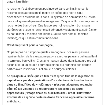
autant l’annihiler,
le racisme n’est absolument pas inversé dans ce film. Inverser le
racisme, cela aurait signifié mettre en scène des noir-e-s qui
discriminent des blanc-he-s dans un système de domination où les noi-
r-es sont systématiquement avantagés-e-. Ce que le film montre, c’est le
racisme des blanc-he-s. Que les persos noir-e-s soient écrits sans
stéréotypes, et que le racisme soit dénoncé, visiblement ça suffit à crier
au soit-disant « racisme anti-blanc » (autre petit nom du racisme
inversé), ce qui est un complet non-sens…
C’est méprisant pour la campagne,
On parle pas de n’importe quelle campagne ici : ce n’est pas une
représentation de la campagne pauvre avec les paysans qui travaillent
la terre que l’on voit ici. C’est une maison située dans la nature (ce qui
est un luxe) d’un couple bourgeois blanc, qui organise des garden
parties avec les voisin-e-s et ami-e-s bourgeois blancs.
ce qui ajoute à l’idée que ce film n’est qu’un fruit de la digestion du
capitalisme par des générations d’occidentaux de tous horizons :
dans ce film, l’idée de « tolérance » n’est en fait qu’une revanche
bête, où les victimes se réapproprient les armes de leurs
oppresseurs (l’image finale du fusil retourné). C’est l’illustration
absolue de ce qu’une certaine droite française appelait le racisme
anti-blanc.