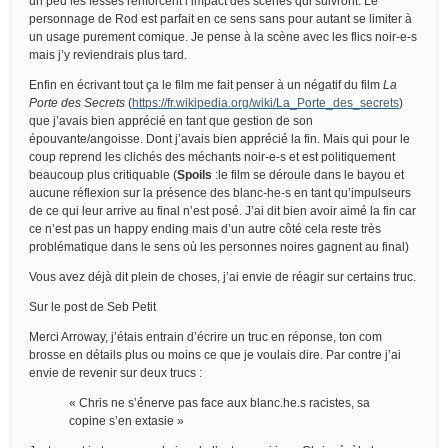
un peu les fesses renforcent l’impact des scènes qui suivront. Le
personnage de Rod est parfait en ce sens sans pour autant se limiter à
un usage purement comique. Je pense à la scène avec les flics noir-e-s
mais j’y reviendrais plus tard.
Enfin en écrivant tout ça le film me fait penser à un négatif du film
La
Porte des Secrets
(
https://fr.wikipedia.org/wiki/La_Porte_des_secrets
)
que j’avais bien apprécié en tant que gestion de son
épouvante/angoisse. Dont j’avais bien apprécié la fin. Mais qui pour le
coup reprend les clichés des méchants noir-e-s et est politiquement
beaucoup plus critiquable (
Spoils
:le film se déroule dans le bayou et
aucune réflexion sur la présence des blanc-he-s en tant qu’impulseurs
de ce qui leur arrive au final n’est posé. J’ai dit bien avoir aimé la fin car
ce n’est pas un happy ending mais d’un autre côté cela reste très
problématique dans le sens où les personnes noires gagnent au final)
Vous avez déjà dit plein de choses, j’ai envie de réagir sur certains truc.
Sur le post de Seb Petit
Merci Arroway, j’étais entrain d’écrire un truc en réponse, ton com
brosse en détails plus ou moins ce que je voulais dire. Par contre j’ai
envie de revenir sur deux trucs :
« Chris ne s’énerve pas face aux blanc.he.s racistes, sa
copine s’en extasie »