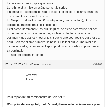
Le twist est aussi logique que réussit.
Le rythme et la mise en scène portent le script.
L’humour et les références vous font sentir intelligents et amusés alors
que le sujet peut sembler clivant.
Le film pèche dans le coté effrayant (perso ça me convient), et dans la
critique du racisme (mais est ce le but).
Il est particulièrement réussi sur l’inquiétude d’être caractérisé par son
physique dans un milieu inconnu, sur le ridicule de l’antiracisme
commun « des blancs », et sur la critique d’une bourgeoisie qui si elle a
perdu son racialisme primaire se base sur la technique, une hypnose
très télévisuelle, l’immoralité, l’appropriation et la prédation pour garder
sa domination.
Très bonne recommandation.
17 mai 2017 à 11 h 45 min
#37467
RÉPONDRE
Arroway
Invité
Pour répondre au commentaire de seb petit :
D’un point de vue global, tout d’abord, il inverse le racisme sans pour