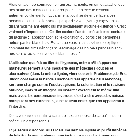
Alors on a un personnage noir qui est manipulé, enfermé, attaché, que
des blanc-hes menacent d’opérer pour lui enlever le cerveau,
autrement dit le tuer lui. Et dans le fait qu’il se défende face à ces
personnes qui ne le laisseront pas partir vivant, vous y voyez un soit-
disant racisme anti-blanc qui n’a socialement aucune existence ? C’est
vraiment n’importe quoi. Ce film explore l’un des mécanismes centraux
du racisme : l’appropriation et l’exploitation du corps des personnes
noires par les blanc-hes. Est-ce que vous allez aussi nous expliquer
comment les films dénonçant l’esclavage des noir-e-s par des blanc-
hes sont « racistes envers les blanc-hes » ?
L’utilisation que fait ce film de l’hypnose, même s’il s’apparente
malheureusement à une moquerie des médecines douces et
alternatives (dans la même lignée, vient de sortir Problemos, de Eric
Judor, dont seule la bande annonce m’est apparue nauséabonde),
sert une charge contre l’esclavagisme, la colonisation et le racisme
anti-noir, mais si on imagine un instant exactement le même film
mais avec les personnages inversés, c’est-à-dire avec des noir.e.s
manipulant des blanc.he.s, je n’ai aucun doute que l’on appellerait à
l’interdire.
Donc vous jugez un film à partir de l’exact opposé de ce qu’il met en
scène. On est pas rendu.
Et je serais d’accord, aussi cela me semble injuste et plutôt imbécile
de féliciter le même phénomène juste parce que les icônes sont