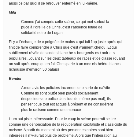
aussi ce par quoi il se retrouver enfermé en lui-même.
Milù
Comme j’ai compris cette scène, ce qui met surtout la
puce à l’oreille de Chris, c’est l’absence totale de
solidarité noire de Logan
Et y-a l’échange de « poignée de mains » qui fait flop juste après qui
finit de faire comprendre à Chris que c’est vraiment chelou. Et qui
subtilement révèle des codes blanc-he-s bourgeois-es / noir-e-s
populaires. Jouant sur les deux tableaux de races et de classe (quand
on sait après coup qu’en fait Chris parle à un mec cis-hétéro blancs
richousse d’environ 50 balais)
Bender
A mon avis les policiers incarnent une sorte de naïvité.
Comme ils sont plutôt bien placés socialement
(inspecteurs de police c’est tout de même pas mal), ils
pensent que tout est acquis à présent et ne considèrent
plus le racisme comme une menace.
Hum oui piste intéressante. Pour le coup la scène pourrait se lire
comme une dénonciation de la récupération capitaliste et classiciste du
racisme. A partir du moment où des personnes noires sont bien
intégrées il n’y-aurait plus de problème. Alors que l’intégration au