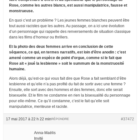
Rose, comme les autres blancs, est aussi manipulatrice, fausse et
monstrueuse.
En quoi c’est un problème ? Les jeunes femmes blanches peuvent être
tout aussi racistes que les autres. Au passage, on a ici une évolution
d’un personnage qui rappelle des renversements de situation classique
dans les films d’horreur ou thrillers.
Et la photo des deux femmes arrive en conclusion de cette
séquence, ce qui, en termes narratifs, est loin d’être anodin : c’est
amené comme un espèce de point d’orgue, comme si le fait que
Rose ait « joué la lesbienne » soit le summum de la monstruosité
humaine.
Alors déjà, qu’est-ce qui vous fait dire que Rose a fait semblant d’être
lesbienne et qu’elle n’a pas profité du fait de sortir avec une femme ?
Ensuite, elle sort avec des hommes et des femmes, donc elle serait
bisexuelle. Et le film ne condamne en rien la bisexualité du personnage
pour elle-même. Ce qu’il condamne, c’est le fait qu’elle soit
manipulatrice, menteuse et raciste.
17 mai 2017 à 22 h 22 min
#37472
RÉPONDRE
Anna-Maëlis
Invité