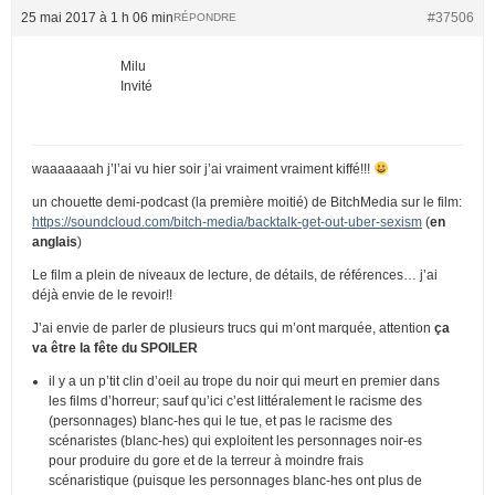
25 mai 2017 à 1 h 06 min
#37506
RÉPONDRE
Milu
Invité
waaaaaaah j’l’ai vu hier soir j’ai vraiment vraiment kiffé!!!
un chouette demi-podcast (la première moitié) de BitchMedia sur le film:
https://soundcloud.com/bitch-media/backtalk-get-out-uber-sexism
(
en
anglais
)
Le film a plein de niveaux de lecture, de détails, de références… j’ai
déjà envie de le revoir!!
J’ai envie de parler de plusieurs trucs qui m’ont marquée, attention
ça
va être la fête du SPOILER
il y a un p’tit clin d’oeil au trope du noir qui meurt en premier dans
les films d’horreur; sauf qu’ici c’est littéralement le racisme des
(personnages) blanc-hes qui le tue, et pas le racisme des
scénaristes (blanc-hes) qui exploitent les personnages noir-es
pour produire du gore et de la terreur à moindre frais
scénaristique (puisque les personnages blanc-hes ont plus de