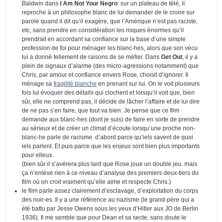
Baldwin dans
I Am Not Your Negro
: sur un plateau de télé, il
reproche à un philosophe blanc de lui demander de le croire sur
parole quand il dit qu’il exagère, que l’Amérique n’est pas raciste,
etc, sans prendre en considération les risques énormes qu’il
prendrait en accordant sa confiance sur la base d’une simple
profession de foi pour ménager les blanc-hes, alors que son vécu
lui a donné tellement de raisons de se méfier. Dans
Get Out
, il y a
plein de signaux d’alarme (des micro-agressions notamment) que
Chris, par amour et confiance envers Rose, choisit d’ignorer. Il
ménage sa
fragilité blanche
en prenant sur lui. On le voit plusieurs
fois lui évoquer des détails qui clochent et lorsqu’il voit que, bien
sûr, elle ne comprend pas, il décide de lâcher l’affaire et de lui dire
de ne pas s’en faire, que tout va bien. Je pense que ce film
demande aux blanc-hes (dont je suis) de faire en sorte de prendre
au sérieux et de créer un climat d’écoute lorsqu’une proche non-
blanc-he parle de racisme. d’abord parce qu’iels savent de quoi
iels parlent. Et puis parce que les enjeux sont bien plus importants
pour elleux.
(bien sûr il s’avérera plus tard que Rose joue un double jeu. mais
ça n’enlève rien à ce niveau d’analyse des premiers deux-tiers du
film où on croit vraiment qu’elle aime et respecte Chris.)
le film parle assez clairement d’esclavage, d’exploitation du corps
des noir-es. Il y a une référence au nazisme (le grand-père qui a
été battu par Jesse Owens sous les yeux d’Hitler aux JO de Berlin
1936). Il me semble que pour Dean et sa secte, sans doute le