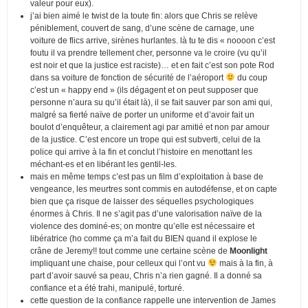
valeur pour eux).
j’ai bien aimé le twist de la toute fin: alors que Chris se relève
péniblement, couvert de sang, d’une scène de carnage, une
voiture de flics arrive, sirènes hurlantes. là tu te dis « noooon c’est
foutu il va prendre tellement cher, personne va le croire (vu qu’il
est noir et que la justice est raciste)… et en fait c’est son pote Rod
dans sa voiture de fonction de sécurité de l’aéroport
du coup
c’est un « happy end » (ils dégagent et on peut supposer que
personne n’aura su qu’il était là), il se fait sauver par son ami qui,
malgré sa fierté naïve de porter un uniforme et d’avoir fait un
boulot d’enquêteur, a clairement agi par amitié et non par amour
de la justice. C’est encore un trope qui est subverti, celui de la
police qui arrive à la fin et conclut l’histoire en menottant les
méchant-es et en libérant les gentil-les.
mais en même temps c’est pas un film d’exploitation à base de
vengeance, les meurtres sont commis en autodéfense, et on capte
bien que ça risque de laisser des séquelles psychologiques
énormes à Chris. Il ne s’agit pas d’une valorisation naïve de la
violence des dominé-es; on montre qu’elle est nécessaire et
libératrice (ho comme ça m’a fait du BIEN quand il explose le
crâne de Jeremy!! tout comme une certaine scène de
Moonlight
impliquant une chaise, pour celleux qui l’ont vu
mais à la fin, à
part d’avoir sauvé sa peau, Chris n’a rien gagné. Il a donné sa
confiance et a été trahi, manipulé, torturé.
cette question de la confiance rappelle une intervention de James