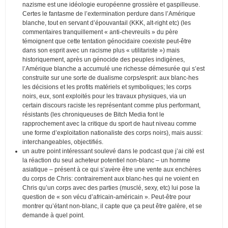
nazisme est une idéologie européenne grossière et gaspilleuse.
Certes le fantasme de l’extermination perdure dans l’Amérique
blanche, tout en servant d’épouvantail (KKK, alt-right etc) (les
commentaires tranquillement « anti-chevreuils » du père
témoignent que cette tentation génocidaire coexiste peut-être
dans son esprit avec un racisme plus « utilitariste ») mais
historiquement, après un génocide des peuples indigènes,
l’Amérique blanche a accumulé une richesse démesurée qui s’est
construite sur une sorte de dualisme corps/esprit: aux blanc-hes
les décisions et les profits matériels et symboliques; les corps
noirs, eux, sont exploités pour les travaux physiques, via un
certain discours raciste les représentant comme plus performant,
résistants (les chroniqueuses de Bitch Media font le
rapprochement avec la critique du sport de haut niveau comme
une forme d’exploitation nationaliste des corps noirs), mais aussi:
interchangeables, objectifiés.
un autre point intéressant soulevé dans le podcast que j’ai cité est
la réaction du seul acheteur potentiel non-blanc – un homme
asiatique – présent à ce qui s’avère être une vente aux enchères
du corps de Chris: contrairement aux blanc-hes qui ne voient en
Chris qu’un corps avec des parties (musclé, sexy, etc) lui pose la
question de « son vécu d’africain-américain ». Peut-être pour
montrer qu’étant non-blanc, il capte que ça peut être galère, et se
demande à quel point.