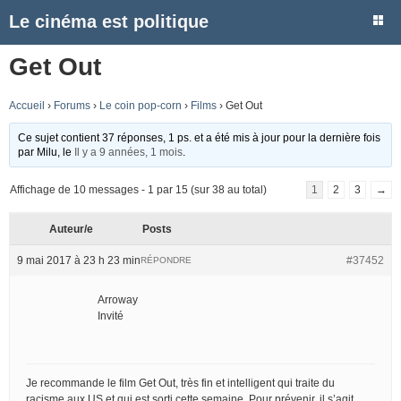
Le cinéma est politique
Get Out
Accueil
›
Forums
›
Le coin pop-corn
›
Films
›
Get Out
Ce sujet contient 37 réponses, 1 ps. et a été mis à jour pour la dernière fois
par
Milu
, le
Il y a 9 années, 1 mois
.
Affichage de 10 messages - 1 par 15 (sur 38 au total)
1
2
3
→
Auteur/e
Posts
9 mai 2017 à 23 h 23 min
#37452
RÉPONDRE
Arroway
Invité
Je recommande le film Get Out, très fin et intelligent qui traite du
racisme aux US et qui est sorti cette semaine. Pour prévenir, il s’agit