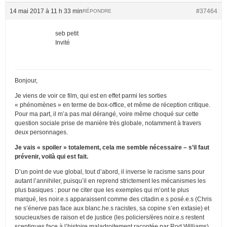
14 mai 2017 à 11 h 33 min
#37464
RÉPONDRE
seb petit
Invité
Bonjour,
Je viens de voir ce film, qui est en effet parmi les sorties
« phénomènes » en terme de box-office, et même de réception critique.
Pour ma part, il m’a pas mal dérangé, voire même choqué sur cette
question sociale prise de manière très globale, notamment à travers
deux personnages.
Je vais « spoiler » totalement, cela me semble nécessaire – s’il faut
prévenir, voilà qui est fait.
D’un point de vue global, tout d’abord, il inverse le racisme sans pour
autant l’annihiler, puisqu’il en reprend strictement les mécanismes les
plus basiques : pour ne citer que les exemples qui m’ont le plus
marqué, les noir.e.s apparaissent comme des citadin.e.s posé.e.s (Chris
ne s’énerve pas face aux blanc.he.s racistes, sa copine s’en extasie) et
soucieux/ses de raison et de justice (les policiers/ères noir.e.s restent
sceptiques face à l’histoire maladroitement racontée par Rod Williams),