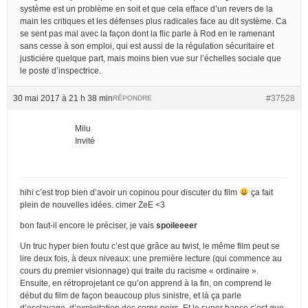
système est un problème en soit et que cela efface d’un revers de la
main les critiques et les défenses plus radicales face au dit système. Ca
se sent pas mal avec la façon dont la flic parle à Rod en le ramenant
sans cesse à son emploi, qui est aussi de la régulation sécuritaire et
justicière quelque part, mais moins bien vue sur l’échelles sociale que
le poste d’inspectrice.
30 mai 2017 à 21 h 38 min
#37528
RÉPONDRE
Milu
Invité
hihi c’est trop bien d’avoir un copinou pour discuter du film
ça fait
plein de nouvelles idées. cimer ZeE <3
bon faut-il encore le préciser, je vais
spoileeeer
Un truc hyper bien foutu c’est que grâce au twist, le même film peut se
lire deux fois, à deux niveaux: une première lecture (qui commence au
cours du premier visionnage) qui traite du racisme « ordinaire ».
Ensuite, en rétroprojetant ce qu’on apprend à la fin, on comprend le
début du film de façon beaucoup plus sinistre, et là ça parle
d’esclavage, d’exploitation des corps noirs. Et le super banco c’est que