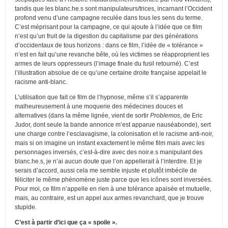
tandis que les blanc.he.s sont manipulateurs/trices, incarnant l’Occident
profond venu d’une campagne reculée dans tous les sens du terme.
C’est méprisant pour la campagne, ce qui ajoute à l’idée que ce film
n’est qu’un fruit de la digestion du capitalisme par des générations
d’occidentaux de tous horizons : dans ce film, l’idée de « tolérance »
n’est en fait qu’une revanche bête, où les victimes se réapproprient les
armes de leurs oppresseurs (l’image finale du fusil retourné). C’est
l’illustration absolue de ce qu’une certaine droite française appelait le
racisme anti-blanc.
L’utilisation que fait ce film de l’hypnose, même s’il s’apparente
malheureusement à une moquerie des médecines douces et
alternatives (dans la même lignée, vient de sortir
Problemos
, de Eric
Judor, dont seule la bande annonce m’est apparue nauséabonde), sert
une charge contre l’esclavagisme, la colonisation et le racisme anti-noir,
mais si on imagine un instant exactement le même film mais avec les
personnages inversés, c’est-à-dire avec des noir.e.s manipulant des
blanc.he.s, je n’ai aucun doute que l’on appellerait à l’interdire. Et je
serais d’accord, aussi cela me semble injuste et plutôt imbécile de
féliciter le même phénomène juste parce que les icônes sont inversées.
Pour moi, ce film n’appelle en rien à une tolérance apaisée et mutuelle,
mais, au contraire, est un appel aux armes revanchard, que je trouve
stupide.
C’est à partir d’ici que ça « spoile ».