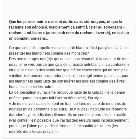
Que les persos noir-e-s soient écrits sans stéréotypes, et que le
racisme soit dénoncé, visiblement ça suffit à crier au soit-disant «
racisme anti-blanc » (autre petit nom du racisme inversé), ce qui est
un complet non-sens…
Ce que seb petit appelle « racisme anti-blanc » c’est pas plutôt la fait de
présenter les blanc(he)s comme des monstres?
Des personnages noir(e)s qui ne sont pas résumés à la couleur de leur
peau je ne vois pas ce que ça à de « raciste anti-blanc », au contraire je
dirai que c’est un des seuls truc que même ceux\celles qui ne sont pas
« initié(e)s » peuvent supporter puisqu’il ne s’agit même pas d’attaquer
les blanc(he)s mais juste de considérer les noir(e)s comme des êtres
humains comme les autres.
La dénonciation du racisme provoque juste de la culpabilité je pense
(même quand on a pas fait l’action dénoncée). Du style :
« Je ne me vois pas tellement en train de faire de faire de meurtres de
noir(e)s (ni de personne d’ailleurs). Je n’ai pas l’habitude de répandre
des stéréotypes ridicules tellement ils ne semblent pas liés à la réalité.
(Par contre il est possible que j’ai fait des erreurs mais inconsciemment
parce que j’aime pas particulièrement faire souffrir les autres (les
noir(e)s dans le cas précis.) »