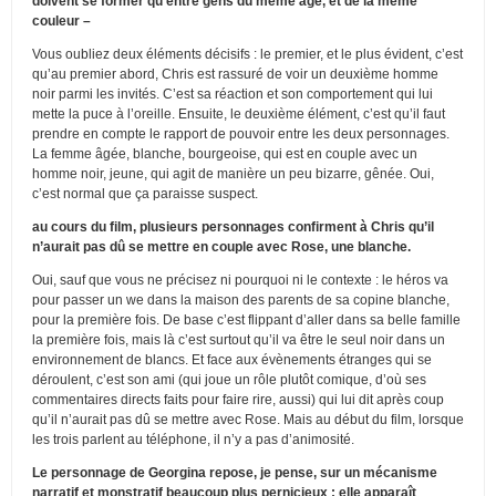
doivent se former qu’entre gens du même âge, et de la même
couleur –
Vous oubliez deux éléments décisifs : le premier, et le plus évident, c’est
qu’au premier abord, Chris est rassuré de voir un deuxième homme
noir parmi les invités. C’est sa réaction et son comportement qui lui
mette la puce à l’oreille. Ensuite, le deuxième élément, c’est qu’il faut
prendre en compte le rapport de pouvoir entre les deux personnages.
La femme âgée, blanche, bourgeoise, qui est en couple avec un
homme noir, jeune, qui agit de manière un peu bizarre, gênée. Oui,
c’est normal que ça paraisse suspect.
au cours du film, plusieurs personnages confirment à Chris qu’il
n’aurait pas dû se mettre en couple avec Rose, une blanche.
Oui, sauf que vous ne précisez ni pourquoi ni le contexte : le héros va
pour passer un we dans la maison des parents de sa copine blanche,
pour la première fois. De base c’est flippant d’aller dans sa belle famille
la première fois, mais là c’est surtout qu’il va être le seul noir dans un
environnement de blancs. Et face aux évènements étranges qui se
déroulent, c’est son ami (qui joue un rôle plutôt comique, d’où ses
commentaires directs faits pour faire rire, aussi) qui lui dit après coup
qu’il n’aurait pas dû se mettre avec Rose. Mais au début du film, lorsque
les trois parlent au téléphone, il n’y a pas d’animosité.
Le personnage de Georgina repose, je pense, sur un mécanisme
narratif et monstratif beaucoup plus pernicieux : elle apparaît