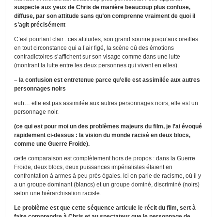
suspecte aux yeux de Chris de manière beaucoup plus confuse,
diffuse, par son attitude sans qu’on comprenne vraiment de quoi il
s’agit précisément
C’est pourtant clair : ces attitudes, son grand sourire jusqu’aux oreilles
en tout circonstance qui a l’air figé, la scène où des émotions
contradictoires s’affichent sur son visage comme dans une lutte
(montrant la lutte entre les deux personnes qui vivent en elles).
– la confusion est entretenue parce qu’elle est assimilée aux autres
personnages noirs
euh… elle est pas assimilée aux autres personnages noirs, elle est un
personnage noir.
(ce qui est pour moi un des problèmes majeurs du film, je l’ai évoqué
rapidement ci-dessus : la vision du monde racisé en deux blocs,
comme une Guerre Froide).
cette comparaison est complètement hors de propos : dans la Guerre
Froide, deux blocs, deux puissances impérialistes étaient en
confrontation à armes à peu près égales. Ici on parle de racisme, où il y
a un groupe dominant (blancs) et un groupe dominé, discriminé (noirs)
selon une hiérarchisation raciste.
Le problème est que cette séquence articule le récit du film, sert à
faire comprendre à Chris et au spectateur que le personnage de