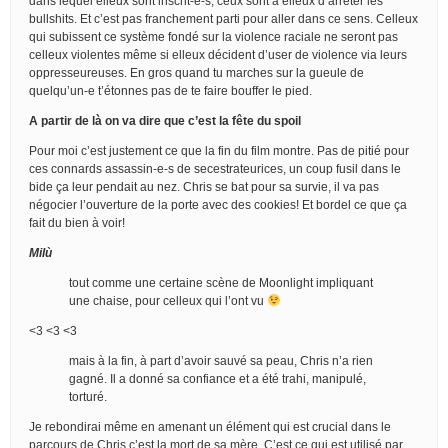
dans lequel elleux sont inscrit-e-s, ceux sont à elleux d’arrêter les
bullshits. Et c’est pas franchement parti pour aller dans ce sens. Celleux
qui subissent ce système fondé sur la violence raciale ne seront pas
celleux violentes même si elleux décident d’user de violence via leurs
oppresseureuses. En gros quand tu marches sur la gueule de
quelqu’un-e t’étonnes pas de te faire bouffer le pied.
A partir de là on va dire que c’est la fête du spoil
Pour moi c’est justement ce que la fin du film montre. Pas de pitié pour
ces connards assassin-e-s de secestrateurices, un coup fusil dans le
bide ça leur pendait au nez. Chris se bat pour sa survie, il va pas
négocier l’ouverture de la porte avec des cookies! Et bordel ce que ça
fait du bien à voir!
Milù
tout comme une certaine scène de Moonlight impliquant
une chaise, pour celleux qui l’ont vu
<3 <3 <3
mais à la fin, à part d’avoir sauvé sa peau, Chris n’a rien
gagné. Il a donné sa confiance et a été trahi, manipulé,
torturé.
Je rebondirai même en amenant un élément qui est crucial dans le
parcours de Chris c’est la mort de sa mère. C’est ce qui est utilisé par