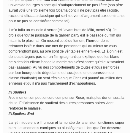
univers de bourges blancs qui s’autoproclament ne pas l’être (son père
aurait voté une troisième fois Obama donc il ne peut pas être raciste,
raccourci ultraaaa classique qui sert souvent d’argument aux dominants
pour ne pas se considérer comme tel).
Il m’a fallu un coussin à serrer (et l’avant bras de Milù, merci <3). Je
crois que tout le passage de la garden party est le passage du film qui
m’a mis le plus mal. On ressent cet étouffement, l’horreur de se
retrouver isolé-e dans une mer de personnes qui au mieux ne vous
comprendront pas, au pire sont de véritables ennemi-e-s. Et là on n’est
de toutes façons pas sur un film gnagnant qui explique que les blanc-
he-s des fois elleux font de la merde mais c’est parce qu’elleux savaient
pas (aaaaarg). Au vu des comportements de toutes et tous (renforcés
par leur bourgeoisie dégeulante qui surajoute une oppression de
classe étouffante) on sent très bien que Chris est paumé au-milieu des
ennemis et qu’il n’a pas franchement d’échappatoires.
/!\ Spoilers
A ce moment on peut encore compter sur Rose, mais plus dur en sera la
chute. Et l’absence de soutient des autres personnes noires vient
renforcer le malaise.
/!\ Spoilers End
La rythmique entre l’humour et la montée de la tension fonctionne super
bien. Les moments comiques ou plus légers qui font que l’on desserre