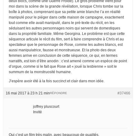
deux blocs, comme une Guerre Froide). Le gros problème vient pour
moi dans la scène de la grande révélation, lorsque Chris tombe sur la
boîte à photos, comprenant que sa petite amie blanche l’a en réalité
manipulé pour le piéger dans cette maison de campagne, exactement
tout comme elle avait manipulé, dans le pré-texte du récit, en les
séduisant les autres personnages noirs qui servent de domestiques
dans la propriété familiale. Même Georgina. Le problème est que cette
séquence articule le récit du film, sert à faire comprendre à Chris et au
spectateur que le personnage de Rose, comme les autres blancs, est
aussi manipulatrice, fausse et monstrueuse. Et la photo des deux
femmes arrive en conclusion de cette séquence, ce qui, en termes
narratifs, est loin d’être anodin : c’est amené comme un espèce de point
d’orgue, comme si le fait que Rose ait « joué la lesbienne » soit le
summum de la monstruosité humaine.
J’espère avoir été à la fois succinct et clair dans mon idée.
16 mai 2017 à 23 h 21 min
#37466
RÉPONDRE
joffrey pluscourt
Invité
Oui c’est un film très malin, avec beaucoup de qualités.