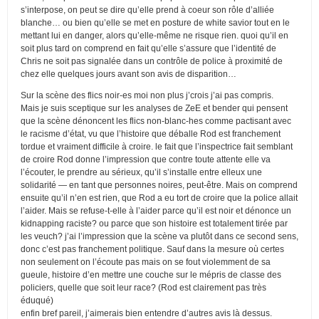
s’interpose, on peut se dire qu’elle prend à coeur son rôle d’alliée
blanche… ou bien qu’elle se met en posture de white savior tout en le
mettant lui en danger, alors qu’elle-même ne risque rien. quoi qu’il en
soit plus tard on comprend en fait qu’elle s’assure que l’identité de
Chris ne soit pas signalée dans un contrôle de police à proximité de
chez elle quelques jours avant son avis de disparition…
Sur la scène des flics noir-es moi non plus j’crois j’ai pas compris.
Mais je suis sceptique sur les analyses de ZeE et bender qui pensent
que la scène dénoncent les flics non-blanc-hes comme pactisant avec
le racisme d’état, vu que l’histoire que déballe Rod est franchement
tordue et vraiment difficile à croire. le fait que l’inspectrice fait semblant
de croire Rod donne l’impression que contre toute attente elle va
l’écouter, le prendre au sérieux, qu’il s’installe entre elleux une
solidarité — en tant que personnes noires, peut-être. Mais on comprend
ensuite qu’il n’en est rien, que Rod a eu tort de croire que la police allait
l’aider. Mais se refuse-t-elle à l’aider parce qu’il est noir et dénonce un
kidnapping raciste? ou parce que son histoire est totalement tirée par
les veuch? j’ai l’impression que la scène va plutôt dans ce second sens,
donc c’est pas franchement politique. Sauf dans la mesure où certes
non seulement on l’écoute pas mais on se fout violemment de sa
gueule, histoire d’en mettre une couche sur le mépris de classe des
policiers, quelle que soit leur race? (Rod est clairement pas très
éduqué)
enfin bref pareil, j’aimerais bien entendre d’autres avis là dessus.