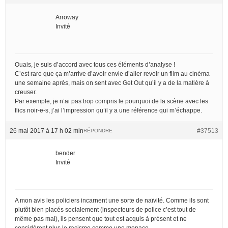
Arroway
Invité
Ouais, je suis d’accord avec tous ces éléments d’analyse !
C’est rare que ça m’arrive d’avoir envie d’aller revoir un film au cinéma
une semaine après, mais on sent avec Get Out qu’il y a de la matière à
creuser.
Par exemple, je n’ai pas trop compris le pourquoi de la scène avec les
flics noir-e-s, j’ai l’impression qu’il y a une référence qui m’échappe.
26 mai 2017 à 17 h 02 min
#37513
RÉPONDRE
bender
Invité
A mon avis les policiers incarnent une sorte de naïvité. Comme ils sont
plutôt bien placés socialement (inspecteurs de police c’est tout de
même pas mal), ils pensent que tout est acquis à présent et ne
considèrent plus le racisme comme une menace.