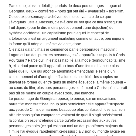
Parce que, plus en détail, je parlais de deux personnages : Logan et
Georgina, deux « confrères » noirs qui ont été « avatarisés » hors-film.
Ces deux personnages achèvent de me convaincre de ce que
j’évoquais juste au-dessus, c’est-à-dire du fait que ce film n’est qu’un
fruit digéré (pour le dire moins poétiquement : une déjection) du
système occidental, un capitalisme pour lequel le concept de
« tolérance » est un argument marketing comme un autre, peu importe
la forme qu’il adopte – même violente, donc.
C’est pas galant, mais je commence par le personnage masculin :
Logan est un des premiers personnages à apparaître suspects à Chris.
Pourquoi ? Parce qu’il n’est pas habillé à la mode (bonjour capitalisme
!), et surtout parce qu’il apparaît au bras d’une femme blanche plus
âgée que lui. Ce qui abonde abominablement dans le sens d’un
cloisonnement et d’une ghettoïsation de la société : les couples ne
doivent se former qu’entre gens du même âge, et de la même couleur –
au cours du film, plusieurs personnages confirment à Chris qu’il n’aurait
pas dû se mettre en couple avec Rose, une blanche.
Le personnage de Georgina repose, je pense, sur un mécanisme
narratif et monstratif beaucoup plus pernicieux : elle apparaît suspecte
aux yeux de Chris de manière beaucoup plus confuse, diffuse, par son
attitude sans qu’on comprenne vraiment de quoi il s’agit précisément –
la confusion est entretenue parce qu’elle est assimilée aux autres
personnages noirs (ce qui est pour moi un des problèmes majeurs du
film, je l’ai évoqué rapidement ci-dessus : la vision du monde racisé en