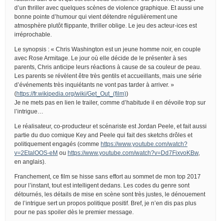
d’un thriller avec quelques scènes de violence graphique. Et aussi une
bonne pointe d’humour qui vient détendre régulièrement une
atmosphère plutôt flippante, thriller oblige. Le jeu des acteur-ices est
irréprochable.
Le synopsis : « Chris Washington est un jeune homme noir, en couple
avec Rose Armitage. Le jour où elle décide de le présenter à ses
parents, Chris anticipe leurs réactions à cause de sa couleur de peau.
Les parents se révèlent être très gentils et accueillants, mais une série
d’événements très inquiétants ne vont pas tarder à arriver. »
(
https://fr.wikipedia.org/wiki/Get_Out_(film)
)
Je ne mets pas en lien le trailer, comme d’habitude il en dévoile trop sur
l’intrigue…
Le réalisateur, co-producteur et scénariste est Jordan Peele, et fait aussi
partie du duo comique Key and Peele qui fait des sketchs drôles et
politiquement engagés (comme
https://www.youtube.com/watch?
v=2EtalOOS-eM
ou
https://www.youtube.com/watch?v=Dd7FixvoKBw
,
en anglais).
Franchement, ce film se hisse sans effort au sommet de mon top 2017
pour l’instant, tout est intelligent dedans. Les codes du genre sont
détournés, les détails de mise en scène sont très justes, le dénouement
de l’intrigue sert un propos politique positif. Bref, je n’en dis pas plus
pour ne pas spoiler dès le premier message.