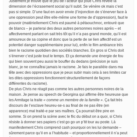
Justement je trouve que le jeu de l’acteur qui joue Chris révèle la
dimension de l’écrasement social qu’il subit. Se vénère ok mais c’est
pas si simple. D’une faut en avoir envie (l’injonction de s’énerver face à
une oppression peut être elle-même une forme de d’oppression), faut le
pouvoir (matériellement Chris est paumé à pétaouchnoc, entouré que
de blancs – je parlerai des deux autres personnes noires après – et
affectivement parlant on sait très tôt qu’il n’a pas grand monde, qu’il est
amoureux de sa copine et donc que la perte de se lien affectif est un
potentiel danger supplémentaire pour lui), enfin le film ambiance très
bien le racisme quotidien des sociétés blanches. En gros si Chris doit
s’énerver c’est juste tout le temps. Et ça demande une énergie de fou
qui bien souvent peu aussi te bouffer du dedans (précision je suis
blanc, je ne connaîtrai jamais le racisme. Je fais le parallèle dans ma
tête avec des oppressions que je peux subir mais cela à ses limites car
les dites oppressions fonctionnent structurellement de façons
différentes du racisme).
De plus Chris ne réagit pas comme les autres personnes noires de la
maison. Je pense au speech de Georgina qui affirme être heureuse que
les Armitage la traite
« comme un membre de la famille »
. Ça fait très
discours de l’esclave heureu-se-s au final de ne pas être (en
apparence) mal traité-e par ses maîtres. Ça pourrait être pire en
somme. Si on prend la scène avec le flic du début on a quoi, si Chris
résiste à donner ses papiers c’est go go un p’tit tour au poste. Là
manifestement Chris comprend cash pourquoi on les lui demande –
sûrement parce qu’il en a l’habitude – et proportionnellement il n’a peut