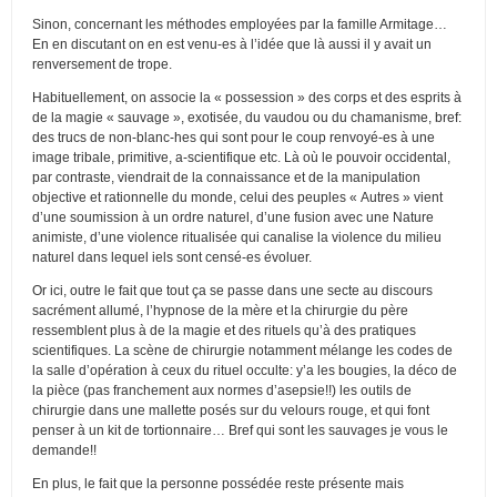
Sinon, concernant les méthodes employées par la famille Armitage…
En en discutant on en est venu-es à l’idée que là aussi il y avait un
renversement de trope.
Habituellement, on associe la « possession » des corps et des esprits à
de la magie « sauvage », exotisée, du vaudou ou du chamanisme, bref:
des trucs de non-blanc-hes qui sont pour le coup renvoyé-es à une
image tribale, primitive, a-scientifique etc. Là où le pouvoir occidental,
par contraste, viendrait de la connaissance et de la manipulation
objective et rationnelle du monde, celui des peuples « Autres » vient
d’une soumission à un ordre naturel, d’une fusion avec une Nature
animiste, d’une violence ritualisée qui canalise la violence du milieu
naturel dans lequel iels sont censé-es évoluer.
Or ici, outre le fait que tout ça se passe dans une secte au discours
sacrément allumé, l’hypnose de la mère et la chirurgie du père
ressemblent plus à de la magie et des rituels qu’à des pratiques
scientifiques. La scène de chirurgie notamment mélange les codes de
la salle d’opération à ceux du rituel occulte: y’a les bougies, la déco de
la pièce (pas franchement aux normes d’asepsie!!) les outils de
chirurgie dans une mallette posés sur du velours rouge, et qui font
penser à un kit de tortionnaire… Bref qui sont les sauvages je vous le
demande!!
En plus, le fait que la personne possédée reste présente mais