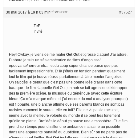
30 mai 2017 à 19 h 03 min
#37527
RÉPONDRE
ZeE
Invité
Hey! Owkay, je viens de me mater
Get Out
et grosse claque! J’ai adoré.
D’abord je suis un très amateurice de films d’angoisse/
épouvante/horreur etc… et du coup super chiant’e parce que pas
facilement impressionné’e. Et là j’étais en tension pendant quasiment
tout le film qui je trouve réussi parfaitement à faire monter l’angoisse.
On sait dès le début que c’est pas une bonne idée d’aller dans cette
baraque : le film s’appelle Get Out, un noir se fait agresser et kidnapper
dès la première scène, la musique du générique (avec cette écriture
bleue! Ça m’a marqué même si j’ai encore du mal à analyser pourquoi)
est flippante, une blanche affirme que ses parents blancs ne sont pas
racistes comment le saurait-elle en fait? Elle ne vit pas le racisme,
même avec la meilleure volonté du monde il se peut très fortement
qu’elle se plante. Bref dès le début ça pause une atmosphère. Et le film
prend son temps pour distiller une ambiance malsaine au possible
dans une apparente banalité du quotidien. Bien sûr on ne parle pas de
n’importe quel thriller,
Get Out
installe une ambiance raciste dans un