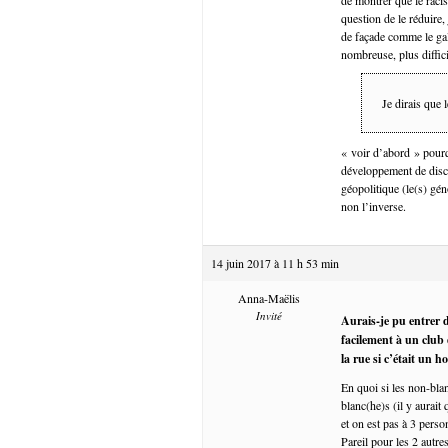
question de le réduire,
de façade comme le gal
nombreuse, plus diffici
Je dirais que 
« voir d’abord » pourq
développement de disco
géopolitique (le(s) gén
non l’inverse.
14 juin 2017 à 11 h 53 min
Anna-Maëlis
Invité
Aurais-je pu entrer d
facilement à un club
la rue si c’était un 
En quoi si les non-blan
blanc(he)s (il y aurait
et on est pas à 3 perso
Pareil pour les 2 autr