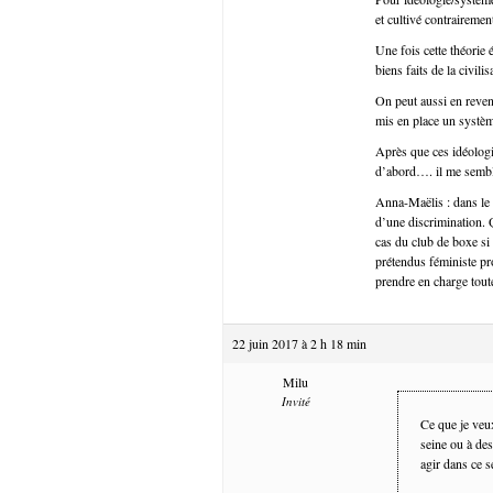
et cultivé contrairemen
Une fois cette théorie 
biens faits de la civili
On peut aussi en reveni
mis en place un systèm
Après que ces idéologie
d’abord…. il me sembl
Anna-Maëlis : dans le c
d’une discrimination. 
cas du club de boxe si u
prétendus féministe pr
prendre en charge tou
22 juin 2017 à 2 h 18 min
Milu
Invité
Ce que je veux
seine ou à de
agir dans ce 