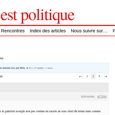
est politique
Rencontres
Index des articles
Nous suivre sur…
Out
la dernière fois par
Milu
, le
Il y a 9 années, 1 mois
.
al)
←
1
2
3
→
#37584
RÉPONDRE
s le galeriste aveugle non pas comme un raciste au sens strict du terme mais comme