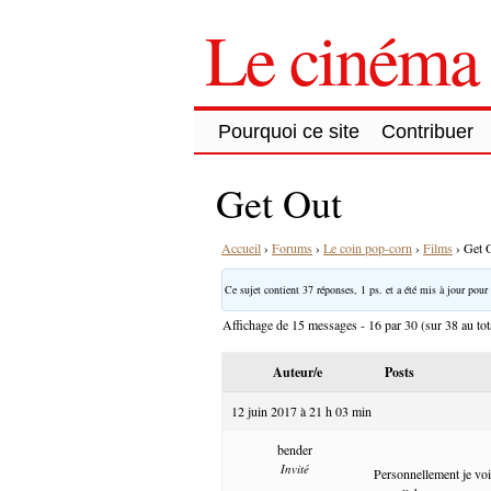
Le cinéma 
Pourquoi ce site
Contribuer
Get Out
Accueil
›
Forums
›
Le coin pop-corn
›
Films
›
Get 
Ce sujet contient 37 réponses, 1 ps. et a été mis à jour pour 
Affichage de 15 messages - 16 par 30 (sur 38 au tot
Auteur/e
Posts
12 juin 2017 à 21 h 03 min
bender
Invité
Personnellement je voi