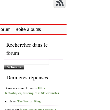
Forum
Boîte à outils
Rechercher dans le
forum
Dernières réponses
Anne ma soeur Anne
sur
Films
fantastiques, historiques et SF féministes
ralph
sur
The Woman King
exodus
sur
le sexisme comme strategie