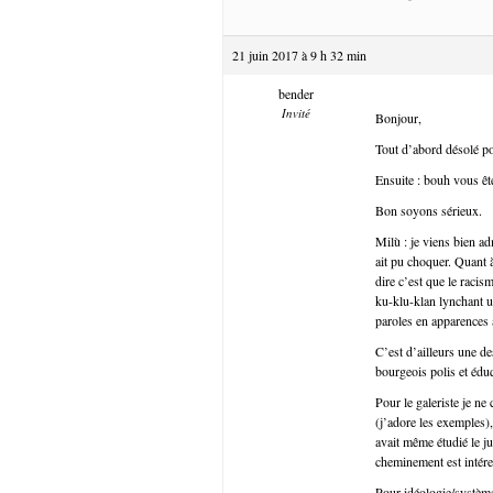
21 juin 2017 à 9 h 32 min
bender
Invité
Bonjour,
Tout d’abord désolé p
Ensuite : bouh vous êt
Bon soyons sérieux.
Milù : je viens bien a
ait pu choquer. Quant 
dire c’est que le racis
ku-klu-klan lynchant u
paroles en apparences
C’est d’ailleurs une d
bourgeois polis et édu
Pour le galeriste je ne
(j’adore les exemples)
avait même étudié le j
cheminement est intére
Pour idéologie/système 