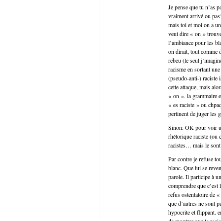
Je pense que tu n’as p
vraiment arrivé ou pas
mais toi et moi on a 
veut dire « on » trouv
l’ambiance pour les bla
on dirait, tout comme d
rebeu (le seul j’imagi
racisme en sortant une 
(pseudo-anti-) raciste 
cette attaque, mais al
« on ». la grammaire es
« es raciste » ou chpaq
pertinent de juger les
Sinon: OK pour voir un
rhétorique raciste (ou
racistes… mais le sont 
Par contre je refuse tou
blanc. Que lui se reve
parole. Il participe à 
comprendre que c’est l
refus ostentatoire de «
que d’autres ne sont pa
hypocrite et flippant. 
de montrer que le raci