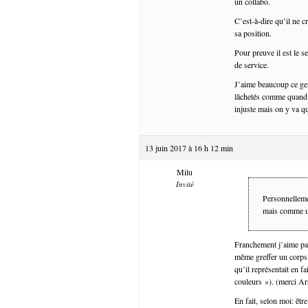
un collabo.
C’est-à-dire qu’il ne c
sa position.
Pour preuve il est le s
de service.
J’aime beaucoup ce gen
lâchetés comme quand l
injuste mais on y va q
13 juin 2017 à 16 h 12 min
Milu
Invité
Personnellemen
mais comme u
Franchement j’aime pas 
même greffer un corps
qu’il représentait en f
couleurs »). (merci A
En fait, selon moi: être