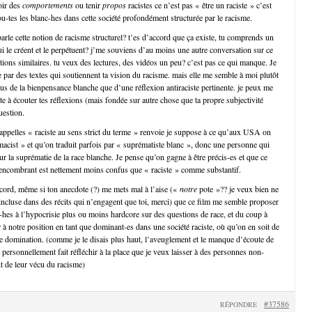
oir des
comportements
ou tenir
propos
racistes ce n’est pas « être un raciste » c’est
ou-tes les blanc-hes dans cette société profondément structurée par le racisme.
 parle cette notion de racisme structurel? t’es d’accord que ça existe, tu comprends un
 le créent et le perpétuent? j’me souviens d’au moins une autre conversation sur ce
itions similaires. tu veux des lectures, des vidéos un peu? c’est pas ce qui manque. Je
e par des textes qui soutiennent ta vision du racisme. mais elle me semble à moi plutôt
plus de la bienpensance blanche que d’une réflexion antiraciste pertinente. je peux me
te à écouter tes réflexions (mais fondée sur autre chose que ta propre subjectivité
uestion.
u appelles « raciste au sens strict du terme » renvoie je suppose à ce qu’aux USA on
ist » et qu’on traduit parfois par « suprématiste blanc », donc une personne qui
ur la suprématie de la race blanche. Je pense qu’on gagne à être précis-es et que ce
encombrant est nettement moins confus que « raciste » comme substantif.
accord, même si ton anecdote (?) me mets mal à l’aise («
notre
pote »?? je veux bien ne
 incluse dans des récits qui n’engagent que toi, merci) que ce film me semble proposer
hes à l’hypocrisie plus ou moins hardcore sur des questions de race, et du coup à
 à notre position en tant que dominant-es dans une société raciste, où qu’on en soit de
tte domination. (comme je le disais plus haut, l’aveuglement et le manque d’écoute de
personnellement fait réfléchir à la place que je veux laisser à des personnes non-
t de leur vécu du racisme)
#37586
RÉPONDRE