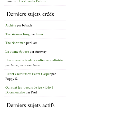
Lunar
sur
La Zone du Dehors
Derniers sujets créés
Archère
par
babach
The Woman King
par
Liam
The Northman
par
Lara
La bonne épouse
par
Arroway
Une nouvelle tendance ultra masculiniste
par
Anne, ma soeur Anne
L’effet Gremlins vs l’effet Casper
par
Poppy S.
Qui sont les joueurs de jeu vidéo ? –
Documentaire
par
Paul
Derniers sujets actifs