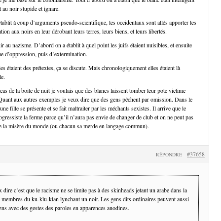
t au noir stupide et ignare.
établit à coup d’arguments pseudo-scientifique, les occidentaux sont allés apporter les
sation aux noirs en leur dérobant leurs terres, leurs biens, et leurs libertés.
r au nazisme. D’abord on a établit à quel point les juifs étaient nuisibles, et ensuite
e d’oppression, puis d’extermination.
s étaient des prétextes, ça se discute. Mais chronologiquement elles étaient là
e.
as de la boite de nuit je voulais que des blancs laissent tomber leur pote victime
Quant aux autres exemples je veux dire que des gens pêchent par omission. Dans le
ne fille se présente et se fait maltraiter par les méchants sexistes. Il arrive que le
ogressiste la ferme parce qu’il n’aura pas envie de changer de club et on ne peut pas
te la misère du monde (ou chacun sa merde en langage commun).
#37658
RÉPONDRE
 dire c’est que le racisme ne se limite pas à des skinheads jetant un arabe dans la
s membres du ku-klu-klan lynchant un noir. Les gens dits ordinaires peuvent aussi
sens avec des gestes des paroles en apparences anodines.