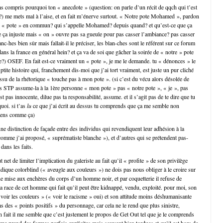
as compris pourquoi ton « anecdote » (question: on parle d’un récit de qqch qui t’est
?) me mets mal à l’aise, et en fait m’énerve surtout. « Notre pote Mohamed », pardon
un « pote » en commun? qui s’appelle Mohamed? depuis quand? et qu’est-ce que ça
e ça injuste mais « on » ouvre pas sa gueule pour pas casser l’ambiance? pas casser
nc-hes bien sûr mais fallait-il le préciser, les blan-ches sont le référent sur ce forum
ans la france en général hein? et ça va de soi que gâcher la soirée de « notre » pote
ne?) OSEF. En fait est-ce vraiment un « pote », je me le demande. tu « dénonces » le
ptite histoire qui, franchement dis-moi que j’ai tort vraiment, est juste un pur cliché
issu de la rhétorique « touche pas à mon pote ». (si c’est du vécu alors désolée de
ors STP assume-la à la 1ère personne « mon pote » pas « notre pote », « je », pas
t pas innocente, dilue pas ta responsabilité, assume. et il s’agit pas de te dire que tu
uoi. si t’as
lu
ce que j’ai écrit au dessus tu comprends que ça me semble non
 gens comme ça)
e distinction de façade entre des individus qui revendiquent leur adhésion à la
 comme j’ai proposé, « suprématiste blanche »), et d’autres qui se prétendent pas-
dans les faits.
t net de limiter l’implication du galeriste au fait qu’il « profite » de son privilège
ndique colorblind (« aveugle aux couleurs ») ne dois pas nous obliger à le croire sur
une mise aux enchères du corps d’un homme noir, et par coquetterie il refuse de
a race de cet homme qui fait qu’il peut être kidnappé, vendu, exploité. pour moi, son
 voir les couleurs » (« voir le racisme » oui) et son attitude moins déshumanisante
s des « points positifs » du personnage, car cela ne le rend que plus sinistre,
en fait il me semble que c’est justement le propos de Get Out tel que je le comprends
sme prend des formes parfois explicites mais souvent bien tordues et qu’il est hors de