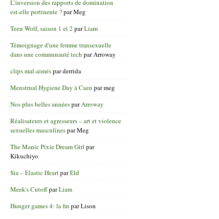
L’inversion des rapports de domination
est-elle pertinente ?
par
Meg
Teen Wolf, saison 1 et 2
par
Liam
Témoignage d'une femme transexuelle
dans une communauté tech
par
Arroway
clips mal-aimés
par
derrida
Menstrual Hygiene Day à Caen
par
meg
Nos plus belles années
par
Arroway
Réalisateurs et agresseurs – art et violence
sexuelles masculines
par
Meg
The Manic Pixie Dream Girl
par
Kikuchiyo
Sia – Elastic Heart
par
Eld
Meek's Cutoff
par
Liam
Hunger games 4: la fin
par
Lison