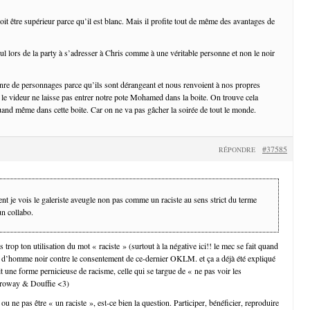
roit être supérieur parce qu’il est blanc. Mais il profite tout de même des avantages de
eul lors de la party à s’adresser à Chris comme à une véritable personne et non le noir
re de personnages parce qu’ils sont dérangeant et nous renvoient à nos propres
e videur ne laisse pas entrer notre pote Mohamed dans la boite. On trouve cela
uand même dans cette boite. Car on ne va pas gâcher la soirée de tout le monde.
#37585
RÉPONDRE
t je vois le galeriste aveugle non pas comme un raciste au sens strict du terme
n collabo.
trop ton utilisation du mot « raciste » (surtout à la négative ici!! le mec se fait quand
 d’homme noir contre le consentement de ce-dernier OKLM. et ça a déjà été expliqué
ait une forme pernicieuse de racisme, celle qui se targue de « ne pas voir les
rroway & Douffie <3)
 ou ne pas être « un raciste », est-ce bien la question. Participer, bénéficier, reproduire