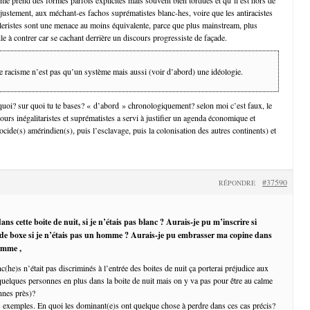
 justement, aux méchant-es fachos suprématistes blanc-hes, voire que les antiracistes
eristes sont une menace au moins équivalente, parce que plus mainstream, plus
le à contrer car se cachant derrière un discours progressiste de façade.
le racisme n’est pas qu’un système mais aussi (voir d’abord) une idéologie.
uoi? sur quoi tu te bases? « d’abord » chronologiquement? selon moi c’est faux, le
urs inégalitaristes et suprématistes a servi à justifier un agenda économique et
ocide(s) amérindien(s), puis l’esclavage, puis la colonisation des autres continents) et
#37590
RÉPONDRE
ans cette boite de nuit, si je n’étais pas blanc ? Aurais-je pu m’inscrire si
 de boxe si je n’étais pas un homme ? Aurais-je pu embrasser ma copine dans
homme ,
c(he)s n’était pas discriminés à l’entrée des boites de nuit ça porterai préjudice aux
 quelques personnes en plus dans la boite de nuit mais on y va pas pour être au calme
nnes près)?
es exemples. En quoi les dominant(e)s ont quelque chose à perdre dans ces cas précis?