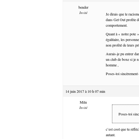
bender
Invité
Je dirais que le racism
dans Get Out profite de
comportement.
Quant à « notre pote » 
égalitaire, les person
non profité de leurs pr
Aurais-je pu entrer dan
un club de boxe si je 
homme ,
Poses-toi sincèrement c
14 juin 2017 à 10 h 07 min
Milu
Invité
Poses-toi sinc
c’est cool que tu réflé
autant.