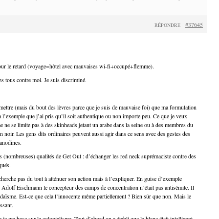
#37645
RÉPONDRE
our le retard (voyage=hôtel avec mauvaises wi-fi+occupé+flemme).
es tous contre moi. Je suis discriminé.
dmettre (mais du bout des lèvres parce que je suis de mauvaise foi) que ma formulation
à l’exemple que j’ai pris qu’il soit authentique ou non importe peu. Ce que je veux
me ne se limite pas à des skinheads jetant un arabe dans la seine ou à des membres du
n noir. Les gens dits ordinaires peuvent aussi agir dans ce sens avec des gestes des
 anodines.
es (nombreuses) qualités de Get Out : d’échanger les red neck suprémaciste contre des
qués.
 cherche pas du tout à atténuer son action mais à l’expliquer. En guise d’exemple
, Adolf Eischmann le concepteur des camps de concentration n’était pas antisémite. Il
udaïsme. Est-ce que cela l’innocente même partiellement ? Bien sûr que non. Mais le
ssant.
je me base sur le colonialisme. Tout d’abord on a établi que le blanc était intelligent