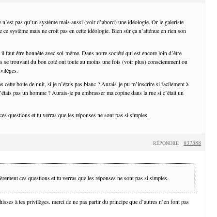
e n’est pas qu’un système mais aussi (voir d’abord) une idéologie. Or le galeriste
 ce système mais ne croit pas en cette idéologie. Bien sûr ça n’atténue en rien son
il faut être honnête avec soi-même. Dans notre société qui est encore loin d’être
nes se trouvant du bon coté ont toute au moins une fois (voir plus) consciemment ou
ivilèges.
s cette boite de nuit, si je n’étais pas blanc ? Aurais-je pu m’inscrire si facilement à
n’étais pas un homme ? Aurais-je pu embrasser ma copine dans la rue si c’était un
es questions et tu verras que les réponses ne sont pas si simples.
#37588
RÉPONDRE
èrement ces questions et tu verras que les réponses ne sont pas si simples.
chisses à tes privilèges. merci de ne pas partir du principe que d’autres n’en font pas